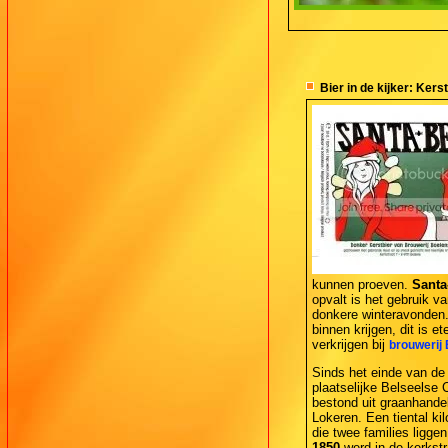
Bier in de kijker: Kers
kunnen proeven.
Santa
opvalt is het gebruik v
donkere winteravonden. 
binnen krijgen, dit is e
verkrijgen bij
brouwerij
Sinds het einde van de
plaatselijke Belseelse 
bestond uit graanhande
Lokeren. Een tiental ki
die twee families ligge
1850
werd in de kerkstr