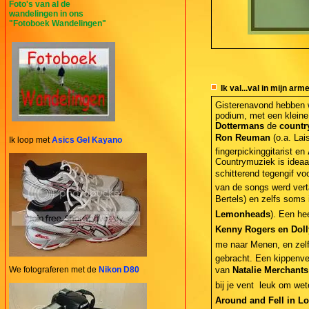
Foto's van al de
wandelingen in ons
"Fotoboek Wandelingen"
Ik val...val in mijn ar
Gisterenavond hebben w
podium, met een kleine
Dottermans
de
count
Ron Reuman
(o.a. Lai
Ik loop met
Asics Gel Kayano
fingerpickinggitarist en
Countrymuziek is ideaal
schitterend tegengif voo
van de songs werd vert
Bertels) en zelfs soms
Lemonheads
). Een he
Kenny Rogers en Doll
me naar Menen, en zel
gebracht. Een kippenve
We fotograferen met de
Nikon D80
van
Natalie Merchants 
bij je vent  leuk om
Around and Fell in Lo