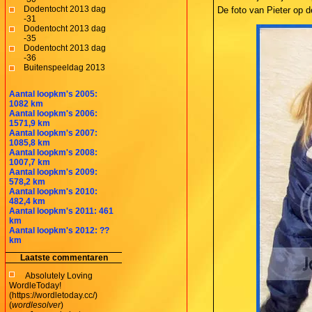
Dodentocht 2013 dag
De foto van Pieter op 
-31
Dodentocht 2013 dag
-35
Dodentocht 2013 dag
-36
Buitenspeeldag 2013
Aantal loopkm's 2005:
1082 km
Aantal loopkm's 2006:
1571,9 km
Aantal loopkm's 2007:
1085,8 km
Aantal loopkm's 2008:
1007,7 km
Aantal loopkm's 2009:
578,2 km
Aantal loopkm's 2010:
482,4 km
Aantal loopkm's 2011: 461
km
Aantal loopkm's 2012: ??
km
Laatste commentaren
Absolutely Loving
WordleToday!
(https://wordletoday.cc/)
(
wordlesolver
)