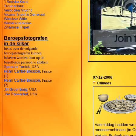
’t Smiske Kerst
Troubadour
Verboden Vrucht
Vicaris Tripel & Generaal
Wieckse Witte
Winterkoninkske
Zwalmse Tripel
Beroepsfotografen
in de kijker
Items over de volgende
beroepsfotografen kunnen
bekeken worden door op de
betreffende persoon te klikken:
Spencer Tunick
, USA
Henri Cartier-Bresson
, France
(1)
07-12-2006
Henri Cartier-Bresson
, France
Chinees
(2)
Jill Greenberg
, USA
Joe Rosenthal
, USA
Vanmiddag hadden we naa
meeneemchinees (in O
niet op. Ik denk dat e