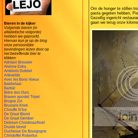
Om de honger te stillen 
pasta gegeten hebben, Piet
Gezellig ingericht restaura
gaan we terug onze kilomet
Bieren in de kijker
Volgende bieren (in
alfabetische volgorde)
hebben we geproefd.
Hiervan kun je op de blog
onze persoonlijke
bevindingen lezen door op
het betreffende bier te
klikken:
Adriaen Brouwer
Alvinne Extra
Ambiorix Dubbel
Artevelde
Avec les Bons Voeux
Babbelaar
Barbăr
Bière des Ours
Braven apostel Tripel
Brugse Zot
Brussels Kriek
Chouffe N’Ice
De Graal Blond
De Graal Gember
Delirium Christmas/Noël
Druide blond
Duchesse De Bourgogne
Christoffel Robertus