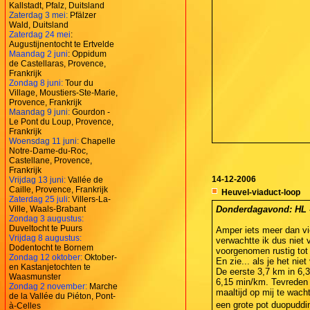
Kallstadt, Pfalz, Duitsland
Zaterdag 3 mei:
Pfälzer
Wald, Duitsland
Zaterdag 24 mei
:
Augustijnentocht te Ertvelde
Maandag 2 juni
: Oppidum
de Castellaras, Provence,
Frankrijk
Zondag 8 juni:
Tour du
Village, Moustiers-Ste-Marie,
Provence, Frankrijk
Maandag 9 juni:
Gourdon -
Le Pont du Loup, Provence,
Frankrijk
Woensdag 11 juni:
Chapelle
Notre-Dame-du-Roc,
Castellane, Provence,
Frankrijk
14-12-2006
Vrijdag 13 juni:
Vallée de
Caille, Provence, Frankrijk
Heuvel-viaduct-loop
Zaterdag 25 juli
: Villers-La-
Ville, Waals-Brabant
Donderdagavond: HL - 
Zondag 3 augustus:
Duveltocht te Puurs
Amper iets meer dan vi
Vrijdag 8 augustus:
verwachtte ik dus niet
Dodentocht te Bornem
voorgenomen rustig tot a
Zondag 12 oktober:
Oktober-
En zie... als je het nie
en Kastanjetochten te
De eerste 3,7 km in 6,
Waasmunster
6,15 min/km. Tevreden 
Zondag 2 november:
Marche
maaltijd op mij te wac
de la Vallée du Piéton, Pont-
een grote pot duopudd
à-Celles