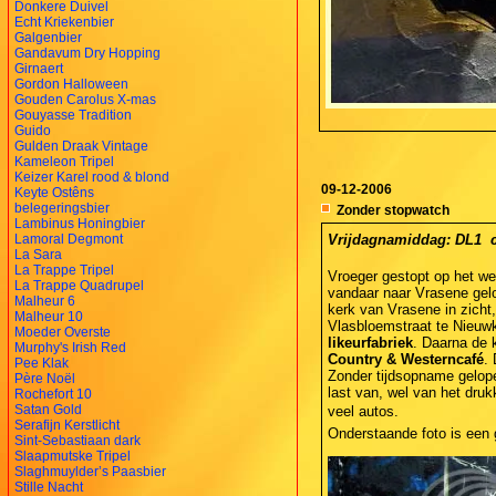
Donkere Duivel
Echt Kriekenbier
Galgenbier
Gandavum Dry Hopping
Girnaert
Gordon Halloween
Gouden Carolus X-mas
Gouyasse Tradition
Guido
Gulden Draak Vintage
Kameleon Tripel
Keizer Karel rood & blond
09-12-2006
Keyte Ostêns
belegeringsbier
Zonder stopwatch
Lambinus Honingbier
Lamoral Degmont
Vrijdagnamiddag: DL1  c
La Sara
La Trappe Tripel
Vroeger gestopt op het we
La Trappe Quadrupel
vandaar naar Vrasene gel
Malheur 6
kerk van Vrasene in zicht
Malheur 10
Vlasbloemstraat te Nieuw
Moeder Overste
likeurfabriek
. Daarna de 
Murphy's Irish Red
Country & Westerncafé
.
Pee Klak
Zonder tijdsopname gelope
Père Noël
last van, wel van het druk
Rochefort 10
Satan Gold
veel autos.
Serafijn Kerstlicht
Onderstaande foto is een 
Sint-Sebastiaan dark
Slaapmutske Tripel
Slaghmuylder’s Paasbier
Stille Nacht