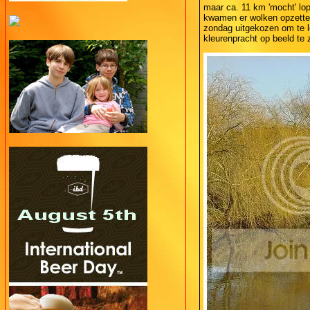
maar ca. 11 km 'mocht' lo
kwamen er wolken opzetten
zondag uitgekozen om te l
kleurenpracht op beeld te 