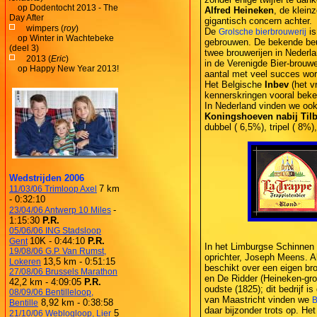
op
Dodentocht 2013 - The
Alfred Heineken
, de kleinz
Day After
gigantisch concern achter.
wimpers (
roy
)
De
is
Grolsche bierbrouwerij
op
Winter in Wachtebeke
gebrouwen. De bekende beug
(deel 3)
twee brouwerijen in Nederl
2013 (
Eric
)
in de Verenigde Bier-brouwe
op
Happy New Year 2013!
aantal met veel succes wor
Het Belgische
Inbev
(het v
kennerskringen vooral beken
In Nederland vinden we ook 
Koningshoeven nabij Til
dubbel ( 6,5%), tripel ( 8%
Wedstrijden 2006
7 km
11/03/06 Trimloop Axel
- 0:32:10
-
23/04/06 Antwerp 10 Miles
1:15:30
P.R.
05/06/06 ING Stadsloop
10K - 0:44:10
P.R.
Gent
In het Limburgse Schinnen
19/08/06 G.P. Van Rumst,
oprichter, Joseph Meens. Al
13,5 km - 0:51:15
Lokeren
beschikt over een eigen bro
27/08/06 Brussels Marathon
en De Ridder (Heineken-gro
42,2 km - 4:09:05
P.R.
oudste (1825); dit bedrijf i
08/09/06 Bentilleloop,
van Maastricht vinden we
B
8,92 km - 0:38:58
Bentille
daar bijzonder trots op. Het
5
21/10/06 Weblogloop, Lier