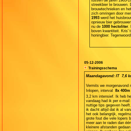
tussen de jaren 1985-1
streekbier te brouwen.
brouwtechnieken en het 
zich omringen door men
1993
werd het huisbrouw
opnieuw bier gebrouwe
nu de
1000 hectoliter
.
boven kwantiteit. Kris' 
honingbier. Tegenwoord
05-12-2006
Trainingsschema
Maandagavond: IT  7,6 km
Vermits we morgenavond na
Inlopen, interval 
8x 400m 
3,2 km intensief. Ik heb h
vandaag had ik per e-mail
nuttige tips gegeven heef
ik dacht altijd dat ik al 
het ook belangrijk, regelm
grote fout die vele lopers
meer aan te raden dan één
kleinere afstanden gedaan 