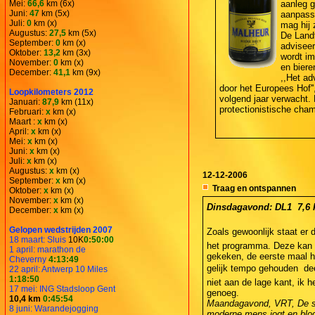
Mei:
66,6
km (6x)
aanleg g
Juni:
47
km (5x)
aanpasse
Juli:
0
km (x)
mag hij 
Augustus:
27,5
km (5x)
De Landt
September:
0
km (x)
adviseer
Oktober:
13,2
km (3x)
wordt im
November:
0
km (x)
en biere
December:
41,1
km (9x)
,,Het ad
door het Europees Hof''
Loopkilometers 2012
volgend jaar verwacht.
Januari:
87,9
km (11x)
protectionistische cha
Februari:
x
km (x)
Maart :
x
km (x)
April:
x
km (x)
Mei:
x
km (x)
Juni:
x
km (x)
Juli:
x
km (x)
Augustus:
x
km (x)
12-12-2006
September:
x
km (x)
Traag en ontspannen
Oktober:
x
km (x)
November:
x
km (x)
Dinsdagavond: DL1  7,6 k
December:
x
km (x)
Gelopen wedstrijden 2007
Zoals gewoonlijk staat er d
18 maart: Sluis
10K
0:50:00
het programma. Deze kan 
1 april: marathon de
gekeken, de eerste maal h
Cheverny
4:13:49
gelijk tempo gehouden  de
22 april: Antwerp 10 Miles
1:18:50
niet aan de lage kant, ik
17 mei: ING Stadsloop Gent
genoeg.
10,4 km
0:45:54
Maandagavond, VRT, De sl
8 juni: Warandejogging
moderne mens jogt en blog