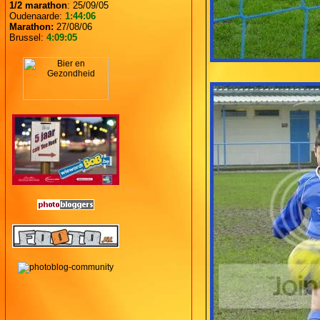
1/2 marathon
: 25/09/05
Oudenaarde:
1:44:06
Marathon:
27/08/06
Brussel:
4:09:05