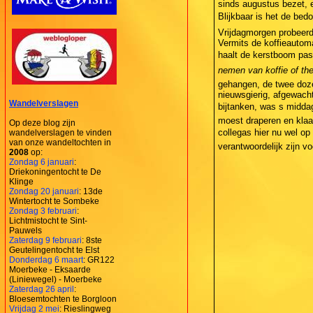
sinds augustus bezet, e
Blijkbaar is het de bedo
Vrijdagmorgen probeerde
Vermits de koffieautoma
haalt de kerstboom pass
nemen van koffie of the
gehangen, de twee doze
nieuwsgierig, afgewacht
Wandelverslagen
bijtanken, was s mid
moest draperen en klaa
Op deze blog zijn
collegas hier nu wel o
wandelverslagen te vinden
van onze wandeltochten in
verantwoordelijk zijn vo
2008
op:
Zondag 6 januari
:
Driekoningentocht te De
Klinge
Zondag 20 januari
: 13de
Wintertocht te Sombeke
Zondag 3 februari
:
Lichtmistocht te Sint-
Pauwels
Zaterdag 9 februari
: 8ste
Geutelingentocht te Elst
Donderdag 6 maart
: GR122
Moerbeke - Eksaarde
(Liniewegel) - Moerbeke
Zaterdag 26 april
:
Bloesemtochten te Borgloon
Vrijdag 2 mei
: Rieslingweg