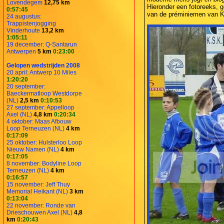
Lovendegem
12,75 km
Hieronder een fotoreeks, 
0:57:45
van de préminiemen van K
24 augustus:
Trappistenjogging
Vinderhoute
13,2 km
1:05:11
19 december: Q-Santarun
Antwerpen
5 km
0:23:00
Gelopen wedstrijden 2008
20 april: Antwerp 10 Miles
1:20:20
20 september:
Baeckermatloop Westdorpe
(NL)
2,5 km
0:10:53
27 september: Appelloop
Axel (NL)
4,8 km
0:20:34
4 oktober: Maas Afbouw
Loop Terneuzen (NL)
4 km
0:17:09
25 oktober: Hulsterloo Loop
Nieuw Namen (NL)
4 km
0:17:05
8 november: Bodyline Loop
Terneuzen (NL)
4 km
0:16:57
15 november: Jeff Thuy
Memorial Heikant (NL)
3 km
0:13:04
22 november: Ronde van
Drieschouwen Axel (NL)
4,8
km
0:20:43