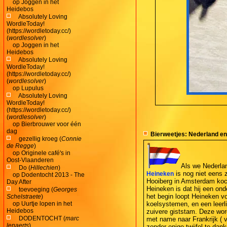
op
Joggen in het
Heidebos
Absolutely Loving
WordleToday!
(https://wordletoday.cc/)
(
wordlesolver
)
op
Joggen in het
Heidebos
Absolutely Loving
WordleToday!
(https://wordletoday.cc/)
(
wordlesolver
)
op
Lupulus
Absolutely Loving
WordleToday!
(https://wordletoday.cc/)
(
wordlesolver
)
op
Bierbrouwer voor één
dag
Bierweetjes: Nederland en
gezellig kroeg (
Connie
de Regge
)
op
Originele café's in
Oost-Vlaanderen
Als we Nederla
Do (
Hillechien
)
is nog niet eens 
Heineken
op
Dodentocht 2013 - The
Hooiberg in Amsterdam koch
Day After
Heineken is dat hij een ond
toevoeging (
Georges
het begin loopt Heineken vo
Schelstraete
)
op
Uurtje lopen in het
koelsystemen, en een leerl
Heidebos
zuivere giststam. Deze word
DODENTOCHT (
marc
met name naar Frankrijk ( v
lenaerts
)
zonder enige twijfel te da