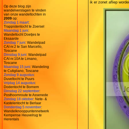
ik er zonet afliep worde
Op deze blog zijn
wandelverslagen te vinden
van onze wandeltochten in
2009
op:
Zondag 1 maart
:
Trappistentocht te Zoersel
Maandag 1 juni
:
Wandeltocht Doetjes te
Eksaarde
Zondag 7 juni
: Wandelpad
CAI nr.2 te San Marcello,
Toscane
Dinsdag 9 juni
: Wandelpad
CAI nr.10A te Limano,
Toscane
Maandag 15 juni
: Wandeling
te Cutigliano, Toscane
Zondag 9 augustus
:
Duveltocht te Puurs
Vrijdag 14 augustus
:
Dodentocht te Bornem
Dinsdag 22 september
:
Posthoornroute te Assenede
Zondag 18 oktober
: Nete- &
Kastelentocht te Berlaar
Donderdag 5 november
:
Wandelknooppuntennetwerk
Kempense Heuvelrug te
Herentals