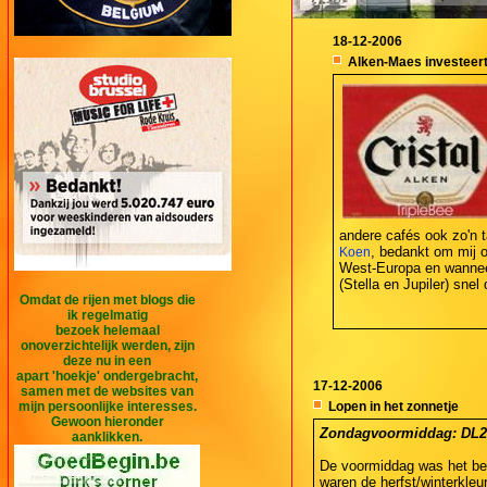
18-12-2006
Alken-Maes investeert
andere cafés ook zo'n t
, bedankt om mij op
Koen
West-Europa en wanneer 
(Stella en Jupiler) snel
Omdat de rijen met blogs die
ik regelmatig
bezoek helemaal
onoverzichtelijk werden, zijn
deze nu in een
apart 'hoekje' ondergebracht,
17-12-2006
samen met de websites van
mijn persoonlijke interesses.
Lopen in het zonnetje
Gewoon hieronder
Zondagvoormiddag: DL2 - 
aanklikken.
De voormiddag was het be
waren de herfst/winterkleur