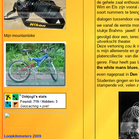
de gehele zaal enthou
Wim en Els zijn vooral
soort nummers te breng
dialogen tussendoor va
we vanaf de eerste mom
stukje Brahms  jawel! 
Mijn mountainbike
gevolgd door een, terec
uitverkocht theater.
Deze vertoning zou ik 
is mijn allereerste en g
platencollectie  van die
genre. Fleur heeft pas
the white mans blues
even nagepraat in
Den 
Studenten gingen en kw
stampende vol, velen zu
Loopkilometers 2009