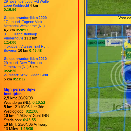
29 november: Juul v/d Walle
Loop Kieldrecht
4 km
0:16:56
Gelopen wedstrijden 2009
Voor de
17 januari: Eugene Vink
Memorial Westdorpe (NL)
4,7 km
0:20:53
3 juli: Trappistenloop
Vinderhoute
13,2 km
1:14:00
4 oktober: Vitesse Trail Run,
Beveren
10 km
0:49:48
Gelopen wedstrijden 2010
20 maart: Dow Trimloop
Terneuzen (NL)
5 km
0:24:20
27 maart: Sfinx Ekiden Gent
5 km
0:23:32
Mijn persoonlijke
besttijden
2,5 km:
20/09/08
Westdorpe (NL):
0:10:53
5 km
: 21/10/06 Lier 3de
Weblogloop:
0:21:06
10 km
: 17/05/07 Gent ING
Stadsloop:
0:43:55
10 Mijl
: 23/04/06 Antwerp
10 Miles:
1:15:30