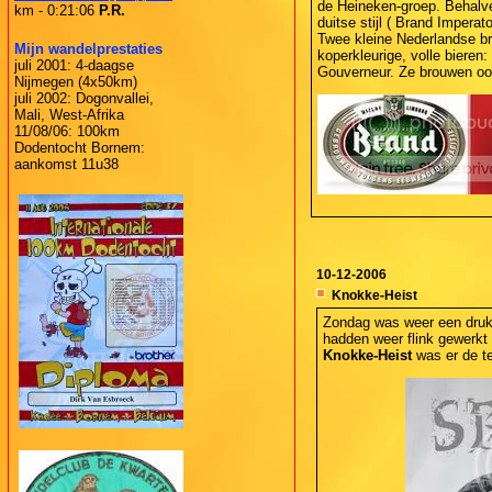
de Heineken-groep. Behalve 
km - 0:21:06
P.R.
duitse stijl ( Brand Imperato
Twee kleine Nederlandse bro
Mijn wandelprestaties
koperkleurige, volle bieren:
juli 2001: 4-daagse
Gouverneur. Ze brouwen ook
Nijmegen (4x50km)
juli 2002: Dogonvallei,
Mali, West-Afrika
11/08/06: 100km
Dodentocht Bornem:
aankomst 11u38
10-12-2006
Knokke-Heist
Zondag was weer een drukk
hadden weer flink gewerkt 
Knokke-Heist
was er de te