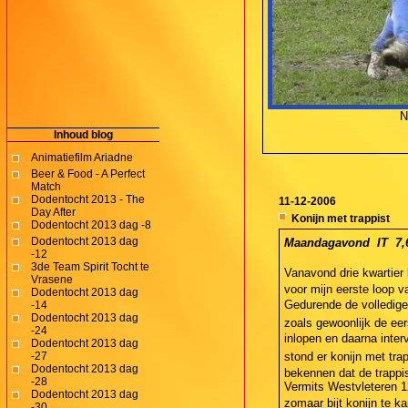
N
Inhoud blog
Animatiefilm Ariadne
Beer & Food - A Perfect
Match
Dodentocht 2013 - The
11-12-2006
Day After
Konijn met trappist
Dodentocht 2013 dag -8
Dodentocht 2013 dag
Maandagavond  IT  7,
-12
3de Team Spirit Tocht te
Vanavond drie kwartier 
Vrasene
voor mijn eerste loop 
Dodentocht 2013 dag
Gedurende de volledige 
-14
Dodentocht 2013 dag
zoals gewoonlijk de eer
-24
inlopen en daarna inter
Dodentocht 2013 dag
-27
stond er konijn met tra
Dodentocht 2013 dag
bekennen dat de trappis
-28
Vermits Westvleteren 12
Dodentocht 2013 dag
zomaar bijt konijn te k
-30