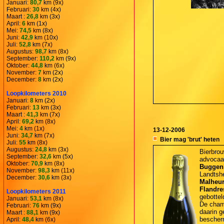
Januari:
80,7
km (9x)
Februari:
30
km (4x)
Maart :
26,8
km (3x)
April:
6
km (1x)
Mei:
74,5
km (8x)
Juni:
42,9
km (10x)
Juli:
52,8
km (7x)
Augustus:
98,7
km (8x)
September:
110,2
km (9x)
Oktober:
44,8
km (6x)
November:
7
km (2x)
December:
8
km (2x)
Loopkilometers 2010
Januari:
8
km (2x)
Februari:
13
km (3x)
Maart :
41,3
km (7x)
April:
69,2
km (8x)
Mei:
4
km (1x)
13-12-2006
Juni:
34,7
km (7x)
Bier mag 'brut' heten
Juli:
55
km (8x)
Augustus:
24,8
km (3x)
Bierbrou
September:
32,6
km (5x)
advocaat
Oktober:
70,9
km (8x)
Buggen
November:
98,3
km (11x)
Landtsh
December:
30,6
km (3x)
Malheur
Flandre
Loopkilometers 2011
gebottel
Januari:
53,1
km (8x)
De cham
Februari:
76
km (9x)
daarin g
Maart :
88,1
km (9x)
bescher
April:
48,4
km (6x)