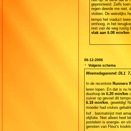
gepresteerd. Zelfs toe
regen deerde me niet, d
vlotten. De wekelijks 
tempo het viaduct twee 
omhoog, in het terugkom
rest van de weg rustig 
vlak aan 6.08 min/km
06-12-2006
Volgens schema
Woensdagavond: DL1  7,6
In de recentste
Runners 
leren lopen. En dat is nu
duurloop
in 6.20 min/km
o
zuiver op gevoel dit tempo
6.18 min/km
, geweldig! N
moeder had viskes gebakke
hof , basmatirijst met ama
olijfolie. Niet alleen hee
postelein is energie- en vi
genoten van Fleur's kookk