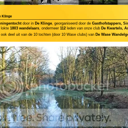
 Klinge
oningentocht
door in
De Klinge
, georganiseerd door de
Gasthofstappers, Sin
 lokte
1803 wandelaars
, ondermeer
112
leden van onze club
De Kwartels, 
ook deel uit van de 10 tochten (door 10 Wase clubs) van
De Wase Wandelgo