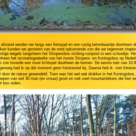
 afstand werden we langs een fietspad en een rustig betonbaantje doorheen d
kken konden we genieten van de rood opkomende zon die we tegemoet stapte
ustige wegels langsheen het Stropersbos richting rustpost in een schooltje. H
rheen het recreatiegedeelte van het mooie Stropers- en Koningsbos op Neder
 zon toverde een mooi lichtspel doorheen de bomen. De eerste toer van 10,
 genoeg had ik op dat moment geen fototoestel bij. Daarna heb ik  met fototoest
 door de natuur gewandeld. Toen was het wel wat drukker in het Koningsbos,
groepen van wel 30 man (en vrouw) groot en ook veel mountainbikers die hier e
et bos reden.