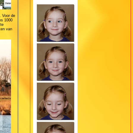
. Voor de
ns 1000
te
ken van