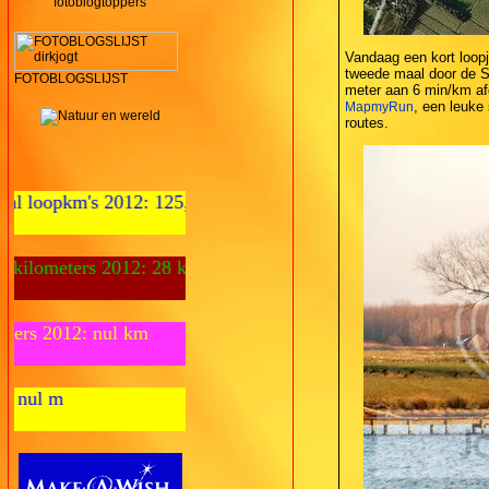
fotoblogtoppers
Vandaag een kort loop
tweede maal door de S
FOTOBLOGSLIJST
meter aan 6 min/km af
, een leuke
MapmyRun
routes.
: 125,1 km
: 28 km
Fietskilometers 2012: nul km
Zwemmeters 2012: nul m