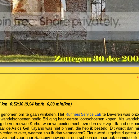
»
km  0:52:30 (9,94 km/h  6,03 min/km)
j genomen om te gaan winkelen. Het
te Beveren was onze
Runners Service Lab
e wandelschoenen nodig EN ging haar eerste loopschoenen kopen. Als wande
 de vertrouwde Karhu, waar we beiden heel tevreden over zijn. Ik had ook n
r de Asics Gel Kayano was niet binnen, die heb ik besteld. Dit wordt dan mi
evreden er over, waarom zou ik dan veranderen? Fleur werd uitgebreid getest 
jk zijn het voor haar Saucony geworden, een schoen die haar ook onmiddellijk