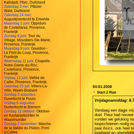
Kallstadt, Pfalz, Duitsland
Zaterdag 3 mei:
Pfälzer
Wald, Duitsland
Zaterdag 24 mei
:
Augustijnentocht te Ertvelde
Maandag 2 juni
: Oppidum
de Castellaras, Provence,
Frankrijk
Zondag 8 juni:
Tour du
Village, Moustiers-Ste-Marie,
Provence, Frankrijk
Maandag 9 juni:
Gourdon -
Le Pont du Loup, Provence,
Frankrijk
Woensdag 11 juni:
Chapelle
Notre-Dame-du-Roc,
Castellane, Provence,
Frankrijk
Vrijdag 13 juni:
Vallée de
Caille, Provence, Frankrijk
Zaterdag 25 juli
: Villers-La-
04-01-2008
Ville, Waals-Brabant
Start 2 Run
Zondag 3 augustus:
Duveltocht te Puurs
Vrijdagnamiddag: 8,7 
Vrijdag 8 augustus:
Dodentocht te Bornem
Vandaag een dagje vri
Zondag 12 oktober:
Oktober-
doel. Fleur had nieuw
en Kastanjetochten te
vonden we gelukkig nog
Waasmunster
loopschoenen nodig maa
Zondag 2 november:
Marche
de la Vallée du Piéton, Pont-
paar Asics, ook heel t
à-Celles
loopband en uiteindeli