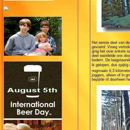
Het eerste deel van de
gevoerd. Vroeg vertro
ging het over enkele r
deel wandelde ons doo
bodem. De laagstaande
ik gelopen, dus spijtig
nogmaals 6,3 kilometer
joggers, alleen of in 
bepijlde rit doorheen h