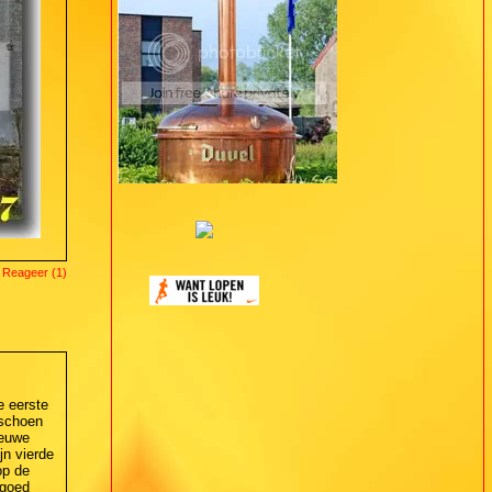
 Reageer (1)
 eerste
lschoen
ieuwe
jn vierde
op de
 goed