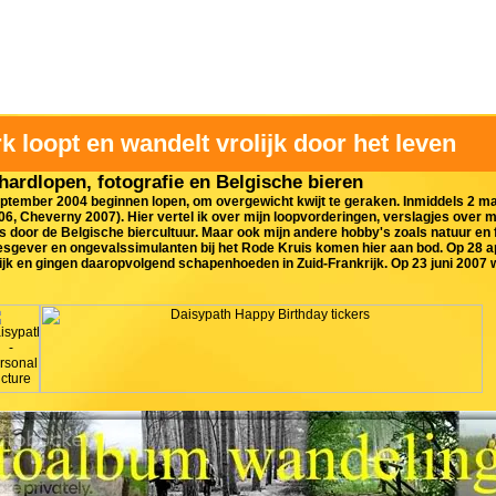
rk loopt en wandelt vrolijk door het leven
hardlopen, fotografie en Belgische bieren
eptember 2004 beginnen lopen, om overgewicht kwijt te geraken. Inmiddels 2 m
06, Cheverny 2007). Hier vertel ik over mijn loopvorderingen, verslagjes over 
s door de Belgische biercultuur. Maar ook mijn andere hobby's zoals natuur en 
lesgever en ongevalssimulanten bij het Rode Kruis komen hier aan bod. Op 28 a
elijk en gingen daaropvolgend schapenhoeden in Zuid-Frankrijk. Op 23 juni 2007