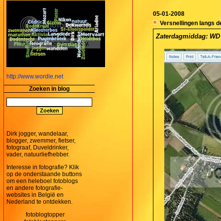
05-01-2008
Versnellingen langs d
Zaterdagmiddag: WD  
http://www.wordle.net
Zoeken in blog
Dirk jogger, wandelaar,
blogger, zwemmer, fietser,
fotograaf, Duveldrinker,
vader, natuurliefhebber.
Interesse in fotografie? Klik
op de onderstaande buttons
om een heleboel fotoblogs
en andere fotografie-
websites in België en
Nederland te ontdekken.