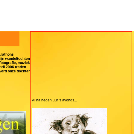
arathons
mijn wandeltochten
fotografie, muziek
pril 2006 traden
 werd onze dochter
Al na negen uur 's avonds...