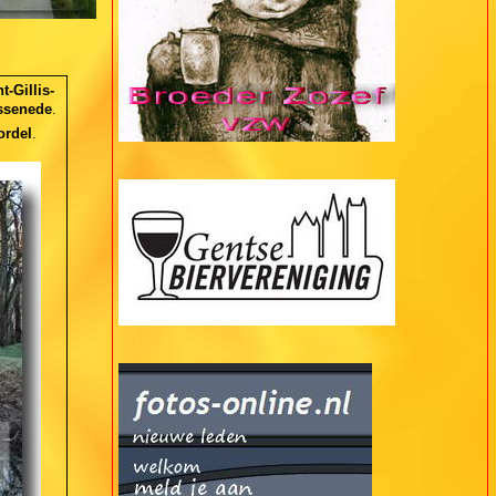
t-Gillis-
Assenede
.
rdel
.