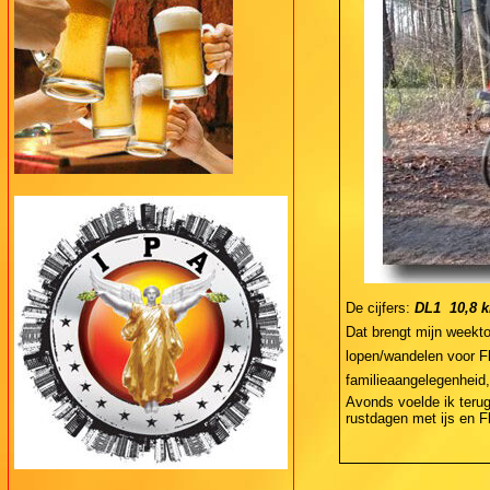
De cijfers:
DL1  10,8 
Dat brengt mijn weekt
lopen/wandelen voor Fl
familieaangelegenheid,
Avonds voelde ik terug
rustdagen met ijs en F