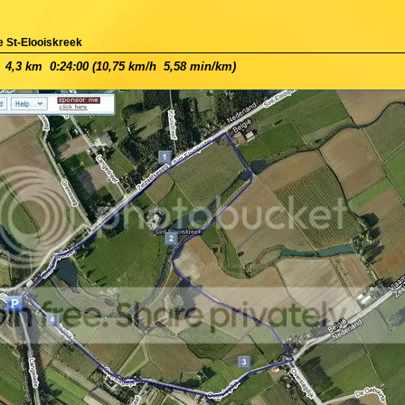
e St-Elooiskreek
4,3 km  0:24:00 (10,75 km/h  5,58 min/km)