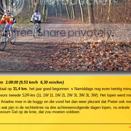
km  1:08:00 (9,53 km/h  6,30 min/km)
otaal op
31,4 km
, het jaar goed begonnen. s Namiddags nog even twintig min
eurs
tweede S2R-les
(1L 1W 1L 1W 2L 2W 3L 3W 3L 3W). Het lopen werd me
 Ariadne mee in de buggy en die vond het dan weer plezant dat Pieter ook mee
 wat pijn in de rechterknie na drie achtereenvolgende dagen lopen, nu enkele
lexium Gel op de knie, dat zou moeten voldoen.
»