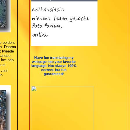
e polders
n. Daarna
et tweede
landse
Have fun translating my
8 km heb
webpage into your favorite
el 
language. Not always 100%
correct, but fun
 veel
guaranteed!
en