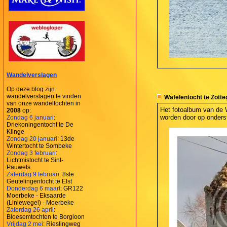
Wandelverslagen
Op deze blog zijn
wandelverslagen te vinden
Wafelentocht te Zotte
van onze wandeltochten in
Het fotoalbum van de 
2008
op:
worden door op onderst
Zondag 6 januari
:
Driekoningentocht te De
Klinge
Zondag 20 januari
: 13de
Wintertocht te Sombeke
Zondag 3 februari
:
Lichtmistocht te Sint-
Pauwels
Zaterdag 9 februari
: 8ste
Geutelingentocht te Elst
Donderdag 6 maart
: GR122
Moerbeke - Eksaarde
(Liniewegel) - Moerbeke
Zaterdag 26 april
:
Bloesemtochten te Borgloon
Vrijdag 2 mei
: Rieslingweg