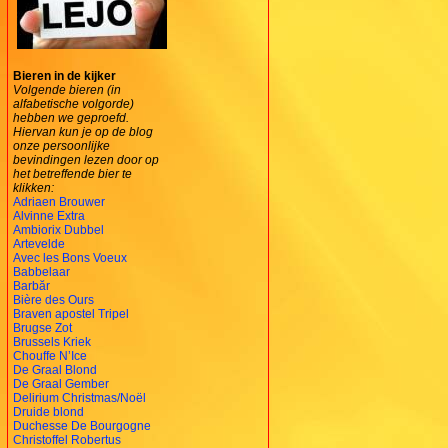
Bieren in de kijker
Volgende bieren (in
alfabetische volgorde)
hebben we geproefd.
Hiervan kun je op de blog
onze persoonlijke
bevindingen lezen door op
het betreffende bier te
klikken:
Adriaen Brouwer
Alvinne Extra
Ambiorix Dubbel
Artevelde
Avec les Bons Voeux
Babbelaar
Barbăr
Bière des Ours
Braven apostel Tripel
Brugse Zot
Brussels Kriek
Chouffe N’Ice
De Graal Blond
De Graal Gember
Delirium Christmas/Noël
Druide blond
Duchesse De Bourgogne
Christoffel Robertus