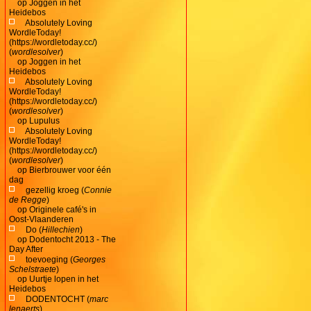
op
Joggen in het
Heidebos
Absolutely Loving
WordleToday!
(https://wordletoday.cc/)
(
wordlesolver
)
op
Joggen in het
Heidebos
Absolutely Loving
WordleToday!
(https://wordletoday.cc/)
(
wordlesolver
)
op
Lupulus
Absolutely Loving
WordleToday!
(https://wordletoday.cc/)
(
wordlesolver
)
op
Bierbrouwer voor één
dag
gezellig kroeg (
Connie
de Regge
)
op
Originele café's in
Oost-Vlaanderen
Do (
Hillechien
)
op
Dodentocht 2013 - The
Day After
toevoeging (
Georges
Schelstraete
)
op
Uurtje lopen in het
Heidebos
DODENTOCHT (
marc
lenaerts
)