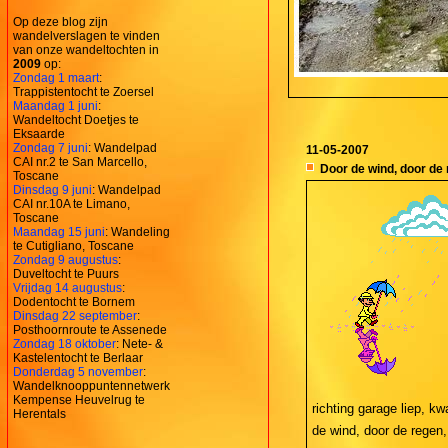
Op deze blog zijn
wandelverslagen te vinden
van onze wandeltochten in
2009
op:
Zondag 1 maart
:
Trappistentocht te Zoersel
Maandag 1 juni
:
Wandeltocht Doetjes te
Eksaarde
Zondag 7 juni
: Wandelpad
11-05-2007
CAI nr.2 te San Marcello,
Door de wind, door de 
Toscane
Dinsdag 9 juni
: Wandelpad
CAI nr.10A te Limano,
Toscane
Maandag 15 juni
: Wandeling
te Cutigliano, Toscane
Zondag 9 augustus
:
Duveltocht te Puurs
Vrijdag 14 augustus
:
Dodentocht te Bornem
Dinsdag 22 september
:
Posthoornroute te Assenede
Zondag 18 oktober
: Nete- &
Kastelentocht te Berlaar
Donderdag 5 november
:
Wandelknooppuntennetwerk
Kempense Heuvelrug te
richting garage liep, k
Herentals
de wind, door de regen, 