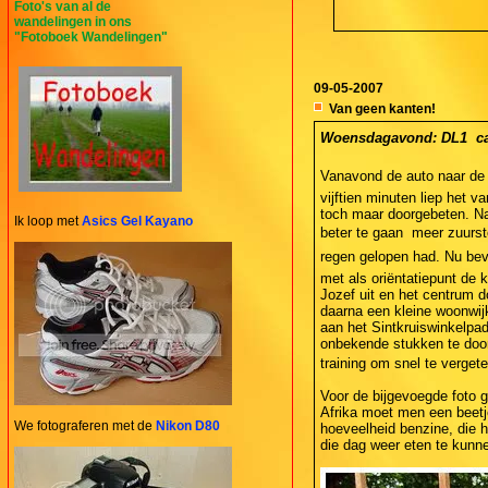
Foto's van al de
wandelingen in ons
"Fotoboek Wandelingen"
09-05-2007
Van geen kanten!
Woensdagavond: DL1  ca.
Vanavond de auto naar de 
vijftien minuten liep het 
toch maar doorgebeten. Na 
Ik loop met
Asics Gel Kayano
beter te gaan  meer zuurs
regen gelopen had. Nu bevo
met als oriëntatiepunt de 
Jozef uit en het centrum 
daarna een kleine woonwijk
aan het Sintkruiswinkelpad
onbekende stukken te doork
training om snel te verget
Voor de bijgevoegde foto 
Afrika moet men een beetje
We fotograferen met de
Nikon D80
hoeveelheid benzine, die h
die dag weer eten te kunn