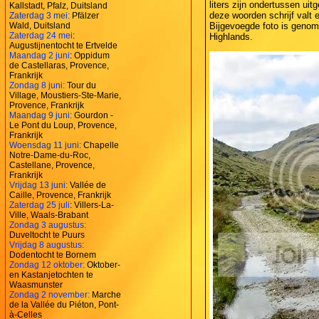
liters zijn ondertussen uit
Kallstadt, Pfalz, Duitsland
deze woorden schrijf valt e
Zaterdag 3 mei:
Pfälzer
Wald, Duitsland
Bijgevoegde foto is genom
Zaterdag 24 mei
:
Highlands.
Augustijnentocht te Ertvelde
Maandag 2 juni
: Oppidum
de Castellaras, Provence,
Frankrijk
Zondag 8 juni:
Tour du
Village, Moustiers-Ste-Marie,
Provence, Frankrijk
Maandag 9 juni:
Gourdon -
Le Pont du Loup, Provence,
Frankrijk
Woensdag 11 juni:
Chapelle
Notre-Dame-du-Roc,
Castellane, Provence,
Frankrijk
Vrijdag 13 juni:
Vallée de
Caille, Provence, Frankrijk
Zaterdag 25 juli
: Villers-La-
Ville, Waals-Brabant
Zondag 3 augustus:
Duveltocht te Puurs
Vrijdag 8 augustus:
Dodentocht te Bornem
Zondag 12 oktober:
Oktober-
en Kastanjetochten te
Waasmunster
Zondag 2 november:
Marche
de la Vallée du Piéton, Pont-
à-Celles