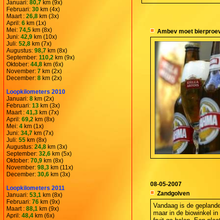
Januari:
80,7
km (9x)
Februari:
30
km (4x)
Maart :
26,8
km (3x)
April:
6
km (1x)
Mei:
74,5
km (8x)
Ambev moet bierproev
Juni:
42,9
km (10x)
Juli:
52,8
km (7x)
Augustus:
98,7
km (8x)
September:
110,2
km (9x)
Oktober:
44,8
km (6x)
November:
7
km (2x)
December:
8
km (2x)
Loopkilometers 2010
Januari:
8
km (2x)
Februari:
13
km (3x)
Maart :
41,3
km (7x)
April:
69,2
km (8x)
Mei:
4
km (1x)
Juni:
34,7
km (7x)
Juli:
55
km (8x)
Augustus:
24,8
km (3x)
September:
32,6
km (5x)
Oktober:
70,9
km (8x)
November:
98,3
km (11x)
December:
30,6
km (3x)
08-05-2007
Loopkilometers 2011
Zandgolven
Januari:
53,1
km (8x)
Februari:
76
km (9x)
Vandaag is de geplande 
Maart :
88,1
km (9x)
maar in de biowinkel i
April:
48,4
km (6x)