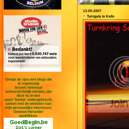
13-05-2007
Turngala te Kallo
Omdat de rijen met blogs die
ik regelmatig
bezoek helemaal
onoverzichtelijk werden, zijn
deze nu in een
apart 'hoekje' ondergebracht,
samen met de websites van
mijn persoonlijke interesses.
Gewoon hieronder
aanklikken.