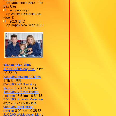
op
Dodentocht 2013 - The
Day After
wimpers (
roy
)
op
Winter in Wachtebeke
(deel 3)
2013 (
Eric
)
op
Happy New Year 2013!
Wedstrijden 2006
7 km
11/03/06 Trimloop Axel
- 0:32:10
-
23/04/06 Antwerp 10 Miles
1:15:30
P.R.
05/06/06 ING Stadsloop
10K - 0:44:10
P.R.
Gent
19/08/06 G.P. Van Rumst,
13,5 km - 0:51:15
Lokeren
27/08/06 Brussels Marathon
42,2 km - 4:09:05
P.R.
08/09/06 Bentilleloop,
8,92 km - 0:38:58
Bentille
5
21/10/06 Weblogloop, Lier