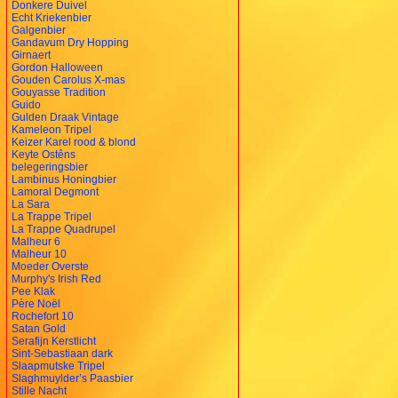
Donkere Duivel
Echt Kriekenbier
Galgenbier
Gandavum Dry Hopping
Girnaert
Gordon Halloween
Gouden Carolus X-mas
Gouyasse Tradition
Guido
Gulden Draak Vintage
Kameleon Tripel
Keizer Karel rood & blond
Keyte Ostêns
belegeringsbier
Lambinus Honingbier
Lamoral Degmont
La Sara
La Trappe Tripel
La Trappe Quadrupel
Malheur 6
Malheur 10
Moeder Overste
Murphy's Irish Red
Pee Klak
Père Noël
Rochefort 10
Satan Gold
Serafijn Kerstlicht
Sint-Sebastiaan dark
Slaapmutske Tripel
Slaghmuylder’s Paasbier
Stille Nacht