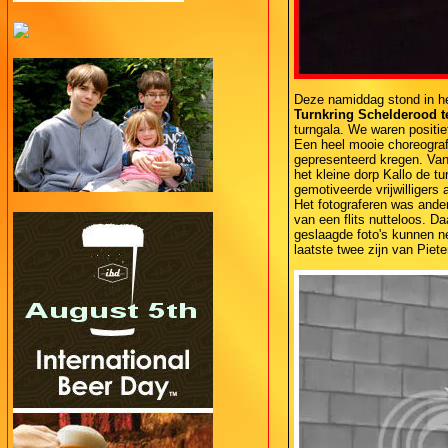
Deze namiddag stond in he
Turnkring Schelderood t
turngala. We waren positief
Een heel mooie choreograf
gepresenteerd kregen. Van
het kleine dorp Kallo de tu
gemotiveerde vrijwilligers 
Het fotograferen was ander
van een flits nutteloos. 
geslaagde foto's kunnen n
laatste twee zijn van Piete