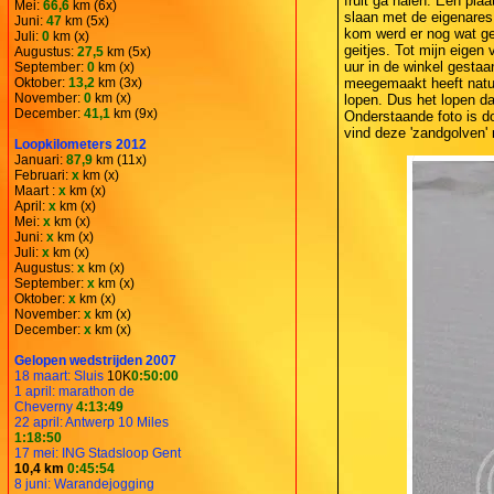
fruit ga halen. Een plaa
Mei:
66,6
km (6x)
slaan met de eigenares
Juni:
47
km (5x)
kom werd er nog wat gez
Juli:
0
km (x)
geitjes. Tot mijn eigen
Augustus:
27,5
km (5x)
uur in de winkel gestaa
September:
0
km (x)
Oktober:
13,2
km (3x)
meegemaakt heeft natuurl
November:
0
km (x)
lopen. Dus het lopen da
December:
41,1
km (9x)
Onderstaande foto is d
vind deze 'zandgolven' 
Loopkilometers 2012
Januari:
87,9
km (11x)
Februari:
x
km (x)
Maart :
x
km (x)
April:
x
km (x)
Mei:
x
km (x)
Juni:
x
km (x)
Juli:
x
km (x)
Augustus:
x
km (x)
September:
x
km (x)
Oktober:
x
km (x)
November:
x
km (x)
December:
x
km (x)
Gelopen wedstrijden 2007
18 maart: Sluis
10K
0:50:00
1 april: marathon de
Cheverny
4:13:49
22 april: Antwerp 10 Miles
1:18:50
17 mei: ING Stadsloop Gent
10,4 km
0:45:54
8 juni: Warandejogging