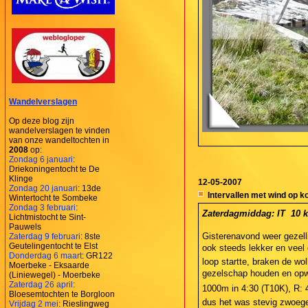
Wandelverslagen
Op deze blog zijn
wandelverslagen te vinden
van onze wandeltochten in
2008
op:
Zondag 6 januari
:
Driekoningentocht te De
Klinge
12-05-2007
Zondag 20 januari
: 13de
Intervallen met wind op k
Wintertocht te Sombeke
Zondag 3 februari
:
Zaterdagmiddag: IT  10 k
Lichtmistocht te Sint-
Pauwels
Gisterenavond weer gezell
Zaterdag 9 februari
: 8ste
Geutelingentocht te Elst
ook steeds lekker en veel et
Donderdag 6 maart
: GR122
loop startte, braken de w
Moerbeke - Eksaarde
gezelschap houden en opwar
(Liniewegel) - Moerbeke
Zaterdag 26 april
:
1000m in 4:30 (T10K), R: 4
Bloesemtochten te Borgloon
dus het was stevig zwoegen
Vrijdag 2 mei
: Rieslingweg