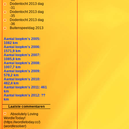
Dodentocht 2013 dag
-31
Dodentocht 2013 dag
-35
Dodentocht 2013 dag
-36
Buitenspeeldag 2013
Aantal loopkm's 2005:
1082 km
Aantal loopkm's 2006:
1571,9 km
Aantal loopkm's 2007:
1085,8 km
Aantal loopkm's 2008:
1007,7 km
Aantal loopkm's 2009:
578,2 km
Aantal loopkm's 2010:
482,4 km
Aantal loopkm's 2011: 461
km
Aantal loopkm's 2012: ??
km
Laatste commentaren
Absolutely Loving
WordleToday!
(https://wordletoday.cc/)
(
wordlesolver
)