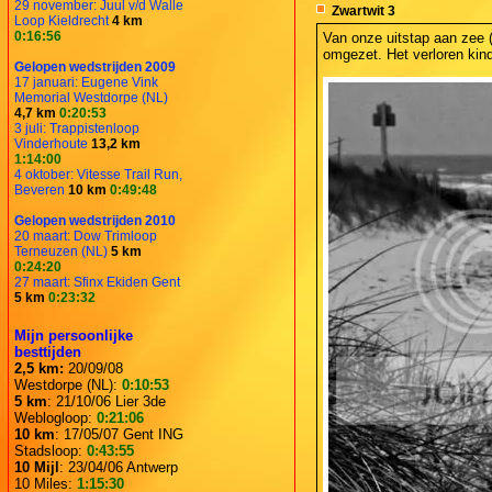
29 november: Juul v/d Walle
Zwartwit 3
Loop Kieldrecht
4 km
0:16:56
Van onze uitstap aan zee (
omgezet. Het verloren kin
Gelopen wedstrijden 2009
17 januari: Eugene Vink
Memorial Westdorpe (NL)
4,7 km
0:20:53
3 juli: Trappistenloop
Vinderhoute
13,2 km
1:14:00
4 oktober: Vitesse Trail Run,
Beveren
10 km
0:49:48
Gelopen wedstrijden 2010
20 maart: Dow Trimloop
Terneuzen (NL)
5 km
0:24:20
27 maart: Sfinx Ekiden Gent
5 km
0:23:32
Mijn persoonlijke
besttijden
2,5 km:
20/09/08
Westdorpe (NL):
0:10:53
5 km
: 21/10/06 Lier 3de
Weblogloop:
0:21:06
10 km
: 17/05/07 Gent ING
Stadsloop:
0:43:55
10 Mijl
: 23/04/06 Antwerp
10 Miles:
1:15:30