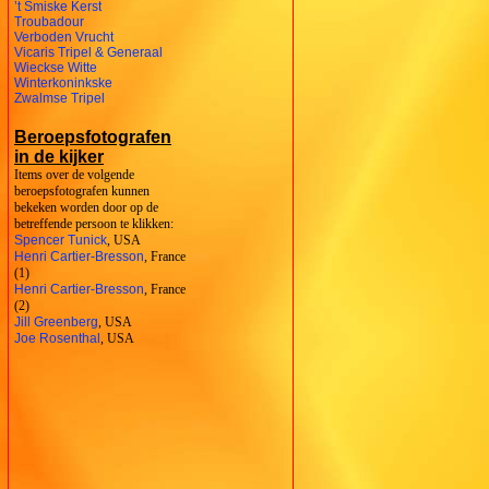
’t Smiske Kerst
Troubadour
Verboden Vrucht
Vicaris Tripel & Generaal
Wieckse Witte
Winterkoninkske
Zwalmse Tripel
Beroepsfotografen
in de kijker
Items over de volgende
beroepsfotografen kunnen
bekeken worden door op de
betreffende persoon te klikken:
Spencer Tunick
, USA
Henri Cartier-Bresson
, France
(1)
Henri Cartier-Bresson
, France
(2)
Jill Greenberg
, USA
Joe Rosenthal
, USA