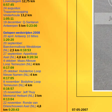
Lovendegem
12,75 km
0:57:45
24 augustus:
Trappistenjogging
Vinderhoute
13,2 km
1:05:11
19 december: Q-Santarun
Antwerpen
5 km
0:23:00
Gelopen wedstrijden 2008
20 april: Antwerp 10 Miles
1:20:20
20 september:
Baeckermatloop Westdorpe
(NL)
2,5 km
0:10:53
27 september: Appelloop
Axel (NL)
4,8 km
0:20:34
4 oktober: Maas Afbouw
Loop Terneuzen (NL)
4 km
0:17:09
25 oktober: Hulsterloo Loop
Nieuw Namen (NL)
4 km
0:17:05
8 november: Bodyline Loop
Terneuzen (NL)
4 km
0:16:57
15 november: Jeff Thuy
Memorial Heikant (NL)
3 km
0:13:04
22 november: Ronde van
Drieschouwen Axel (NL)
4,8
km
0:20:43
07-05-2007