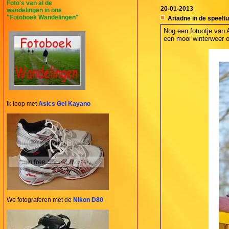
Foto's van al de
20-01-2013
wandelingen in ons
"Fotoboek Wandelingen"
Ariadne in de speeltu
Nog een fotootje van 
een mooi winterweer o
Ik loop met
Asics Gel Kayano
We fotograferen met de
Nikon D80