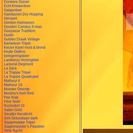
Donkere Duivel
Echt Kriekenbier
Galgenbier
Gandavum Dry Hopping
Girnaert
Gordon Halloween
Gouden Carolus X-mas
Gouyasse Tradition
Guido
Gulden Draak Vintage
Kameleon Tripel
Keizer Karel rood & blond
Keyte Ostêns
belegeringsbier
Lambinus Honingbier
Lamoral Degmont
La Sara
La Trappe Tripel
La Trappe Quadrupel
Malheur 6
Malheur 10
Moeder Overste
Murphy's Irish Red
Pee Klak
Père Noël
Rochefort 10
Satan Gold
Serafijn Kerstlicht
Sint-Sebastiaan dark
Slaapmutske Tripel
Slaghmuylder’s Paasbier
Stille Nacht