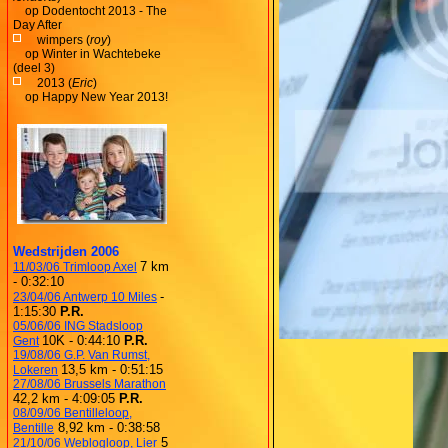
op
Dodentocht 2013 - The
Day After
wimpers (
roy
)
op
Winter in Wachtebeke
(deel 3)
2013 (
Eric
)
op
Happy New Year 2013!
Wedstrijden 2006
7 km
11/03/06 Trimloop Axel
- 0:32:10
-
23/04/06 Antwerp 10 Miles
1:15:30
P.R.
05/06/06 ING Stadsloop
10K - 0:44:10
P.R.
Gent
19/08/06 G.P. Van Rumst,
13,5 km - 0:51:15
Lokeren
27/08/06 Brussels Marathon
42,2 km - 4:09:05
P.R.
08/09/06 Bentilleloop,
8,92 km - 0:38:58
Bentille
5
21/10/06 Weblogloop, Lier