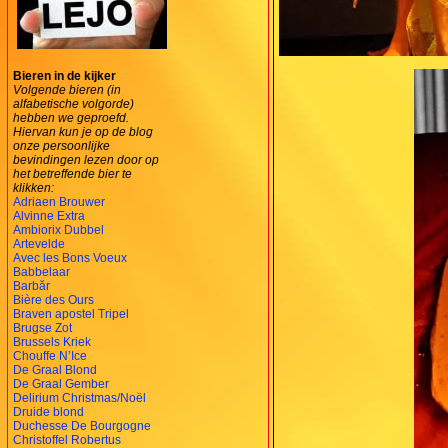
Bieren in de kijker
Volgende bieren (in
alfabetische volgorde)
hebben we geproefd.
Hiervan kun je op de blog
onze persoonlijke
bevindingen lezen door op
het betreffende bier te
klikken:
Adriaen Brouwer
Alvinne Extra
Ambiorix Dubbel
Artevelde
Avec les Bons Voeux
Babbelaar
Barbăr
Bière des Ours
Braven apostel Tripel
Brugse Zot
Brussels Kriek
Chouffe N’Ice
De Graal Blond
De Graal Gember
Delirium Christmas/Noël
Druide blond
Duchesse De Bourgogne
Christoffel Robertus