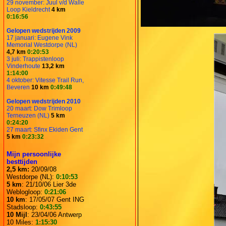
29 november: Juul v/d Walle
Loop Kieldrecht
4 km
0:16:56
Gelopen wedstrijden 2009
17 januari: Eugene Vink
Memorial Westdorpe (NL)
4,7 km
0:20:53
3 juli: Trappistenloop
Vinderhoute
13,2 km
1:14:00
4 oktober: Vitesse Trail Run,
Beveren
10 km
0:49:48
Gelopen wedstrijden 2010
20 maart: Dow Trimloop
Terneuzen (NL)
5 km
0:24:20
27 maart: Sfinx Ekiden Gent
5 km
0:23:32
Mijn persoonlijke
besttijden
2,5 km:
20/09/08
Westdorpe (NL):
0:10:53
5 km
: 21/10/06 Lier 3de
Weblogloop:
0:21:06
10 km
: 17/05/07 Gent ING
Stadsloop:
0:43:55
10 Mijl
: 23/04/06 Antwerp
10 Miles:
1:15:30