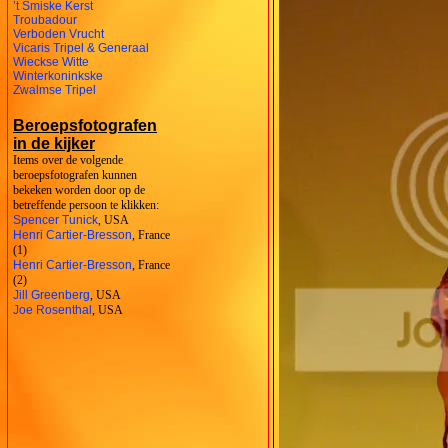
’t Smiske Kerst
Troubadour
Verboden Vrucht
Vicaris Tripel & Generaal
Wieckse Witte
Winterkoninkske
Zwalmse Tripel
Beroepsfotografen
in de kijker
Items over de volgende
beroepsfotografen kunnen
bekeken worden door op de
betreffende persoon te klikken:
Spencer Tunick
, USA
Henri Cartier-Bresson
, France
(1)
Henri Cartier-Bresson
, France
(2)
Jill Greenberg
, USA
Joe Rosenthal
, USA