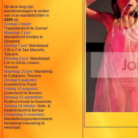
Op deze blog zijn
wandelverslagen te vinden
van onze wandeltochten in
2009
op:
Zondag 1 maart
:
Trappistentocht te Zoersel
Maandag 1 juni
:
Wandeltocht Doetjes te
Eksaarde
Zondag 7 juni
: Wandelpad
CAI nr.2 te San Marcello,
Toscane
Dinsdag 9 juni
: Wandelpad
CAI nr.10A te Limano,
Toscane
Maandag 15 juni
: Wandeling
te Cutigliano, Toscane
Zondag 9 augustus
:
Duveltocht te Puurs
Vrijdag 14 augustus
:
Dodentocht te Bornem
Dinsdag 22 september
:
Posthoornroute te Assenede
Zondag 18 oktober
: Nete- &
Kastelentocht te Berlaar
Donderdag 5 november
:
Wandelknooppuntennetwerk
Kempense Heuvelrug te
Herentals