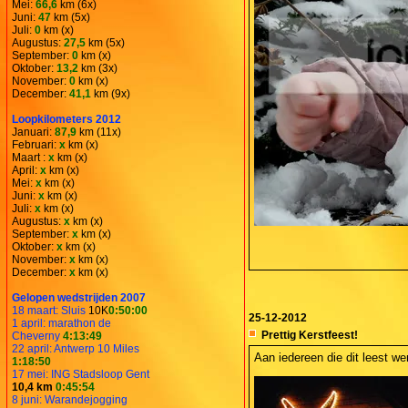
Mei:
66,6
km (6x)
Juni:
47
km (5x)
Juli:
0
km (x)
Augustus:
27,5
km (5x)
September:
0
km (x)
Oktober:
13,2
km (3x)
November:
0
km (x)
December:
41,1
km (9x)
Loopkilometers 2012
Januari:
87,9
km (11x)
Februari:
x
km (x)
Maart :
x
km (x)
April:
x
km (x)
Mei:
x
km (x)
Juni:
x
km (x)
Juli:
x
km (x)
Augustus:
x
km (x)
September:
x
km (x)
Oktober:
x
km (x)
November:
x
km (x)
December:
x
km (x)
Gelopen wedstrijden 2007
18 maart: Sluis
10K
0:50:00
25-12-2012
1 april: marathon de
Prettig Kerstfeest!
Cheverny
4:13:49
22 april: Antwerp 10 Miles
Aan iedereen die dit leest we
1:18:50
17 mei: ING Stadsloop Gent
10,4 km
0:45:54
8 juni: Warandejogging