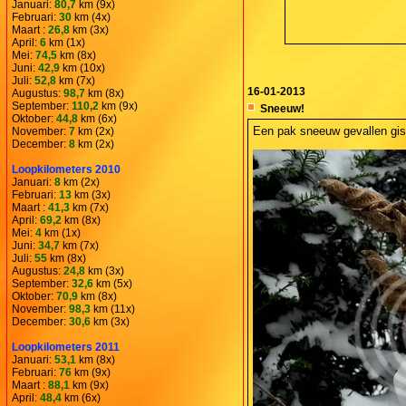
Januari:
80,7
km (9x)
Februari:
30
km (4x)
Maart :
26,8
km (3x)
April:
6
km (1x)
Mei:
74,5
km (8x)
Juni:
42,9
km (10x)
Juli:
52,8
km (7x)
16-01-2013
Augustus:
98,7
km (8x)
September:
110,2
km (9x)
Sneeuw!
Oktober:
44,8
km (6x)
Een pak sneeuw gevallen gis
November:
7
km (2x)
December:
8
km (2x)
Loopkilometers 2010
Januari:
8
km (2x)
Februari:
13
km (3x)
Maart :
41,3
km (7x)
April:
69,2
km (8x)
Mei:
4
km (1x)
Juni:
34,7
km (7x)
Juli:
55
km (8x)
Augustus:
24,8
km (3x)
September:
32,6
km (5x)
Oktober:
70,9
km (8x)
November:
98,3
km (11x)
December:
30,6
km (3x)
Loopkilometers 2011
Januari:
53,1
km (8x)
Februari:
76
km (9x)
Maart :
88,1
km (9x)
April:
48,4
km (6x)