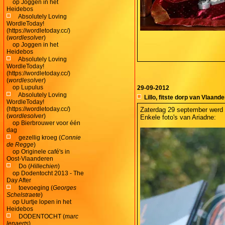
op
Joggen in het
Heidebos
Absolutely Loving
WordleToday!
(https://wordletoday.cc/)
(
wordlesolver
)
op
Joggen in het
Heidebos
Absolutely Loving
WordleToday!
(https://wordletoday.cc/)
(
wordlesolver
)
op
Lupulus
29-09-2012
Absolutely Loving
Lillo, fitste dorp van Vlaand
WordleToday!
(https://wordletoday.cc/)
Zaterdag 29 september werd 
(
wordlesolver
)
Enkele foto's van Ariadne:
op
Bierbrouwer voor één
dag
gezellig kroeg (
Connie
de Regge
)
op
Originele café's in
Oost-Vlaanderen
Do (
Hillechien
)
op
Dodentocht 2013 - The
Day After
toevoeging (
Georges
Schelstraete
)
op
Uurtje lopen in het
Heidebos
DODENTOCHT (
marc
lenaerts
)