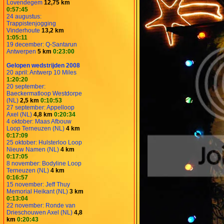
Lovendegem
12,75 km
0:57:45
24 augustus:
Trappistenjogging
Vinderhoute
13,2 km
1:05:11
19 december: Q-Santarun
Antwerpen
5 km
0:23:00
Gelopen wedstrijden 2008
20 april: Antwerp 10 Miles
1:20:20
20 september:
Baeckermatloop Westdorpe
(NL)
2,5 km
0:10:53
27 september: Appelloop
Axel (NL)
4,8 km
0:20:34
4 oktober: Maas Afbouw
Loop Terneuzen (NL)
4 km
0:17:09
25 oktober: Hulsterloo Loop
Nieuw Namen (NL)
4 km
0:17:05
8 november: Bodyline Loop
Terneuzen (NL)
4 km
0:16:57
15 november: Jeff Thuy
Memorial Heikant (NL)
3 km
0:13:04
22 november: Ronde van
Drieschouwen Axel (NL)
4,8
km
0:20:43