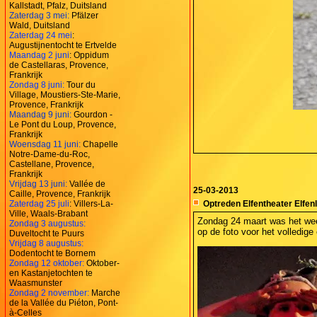
Kallstadt, Pfalz, Duitsland
Zaterdag 3 mei:
Pfälzer
Wald, Duitsland
Zaterdag 24 mei
:
Augustijnentocht te Ertvelde
Maandag 2 juni
: Oppidum
de Castellaras, Provence,
Frankrijk
Zondag 8 juni:
Tour du
Village, Moustiers-Ste-Marie,
Provence, Frankrijk
Maandag 9 juni:
Gourdon -
Le Pont du Loup, Provence,
Frankrijk
Woensdag 11 juni:
Chapelle
Notre-Dame-du-Roc,
Castellane, Provence,
Frankrijk
Vrijdag 13 juni:
Vallée de
25-03-2013
Caille, Provence, Frankrijk
Zaterdag 25 juli
: Villers-La-
Optreden Elfentheater Elfen
Ville, Waals-Brabant
Zondag 24 maart was het we
Zondag 3 augustus:
op de foto voor het volledige
Duveltocht te Puurs
Vrijdag 8 augustus:
Dodentocht te Bornem
Zondag 12 oktober:
Oktober-
en Kastanjetochten te
Waasmunster
Zondag 2 november:
Marche
de la Vallée du Piéton, Pont-
à-Celles