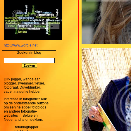
http://www.wordle.net
Zoeken in blog
Dirk jogger, wandelaar,
blogger, zwemmer, fietser,
fotograaf, Duveldrinker,
vader, natuurliefhebber.
Interesse in fotografie? Klik
op de onderstaande buttons
om een heleboel fotoblogs
en andere fotografie-
websites in België en
Nederland te ontdekken.