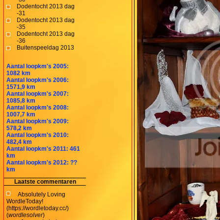
Dodentocht 2013 dag
-31
Dodentocht 2013 dag
-35
Dodentocht 2013 dag
-36
Buitenspeeldag 2013
Aantal loopkm's 2005:
1082 km
Aantal loopkm's 2006:
1571,9 km
Aantal loopkm's 2007:
1085,8 km
Aantal loopkm's 2008:
1007,7 km
Aantal loopkm's 2009:
578,2 km
Aantal loopkm's 2010:
482,4 km
Aantal loopkm's 2011: 461
km
Aantal loopkm's 2012: ??
km
Laatste commentaren
Absolutely Loving
WordleToday!
(https://wordletoday.cc/)
(
wordlesolver
)