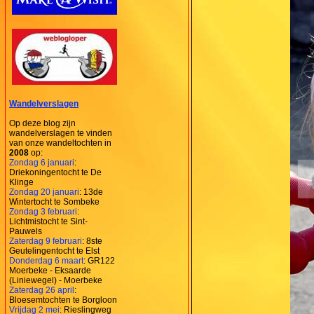
Wandelverslagen
Op deze blog zijn
wandelverslagen te vinden
van onze wandeltochten in
2008
op:
Zondag 6 januari
:
Driekoningentocht te De
Klinge
Zondag 20 januari
: 13de
Wintertocht te Sombeke
Zondag 3 februari
:
Lichtmistocht te Sint-
Pauwels
Zaterdag 9 februari
: 8ste
Geutelingentocht te Elst
Donderdag 6 maart
: GR122
Moerbeke - Eksaarde
(Liniewegel) - Moerbeke
Zaterdag 26 april
:
Bloesemtochten te Borgloon
Vrijdag 2 mei
: Rieslingweg