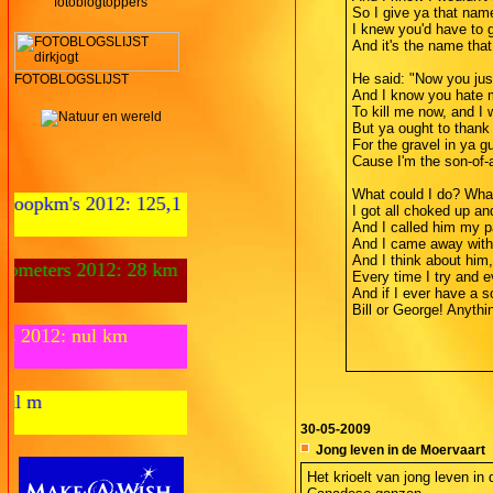
fotoblogtoppers
So I give ya that nam
I knew you'd have to g
And it's the name tha
He said: "Now you just
FOTOBLOGSLIJST
And I know you hate m
To kill me now, and I 
But ya ought to thank 
For the gravel in ya g
Cause I'm the son-of-
What could I do? What
: 125,1 km
I got all choked up a
And I called him my p
And I came away with a
And I think about him
 28 km
Every time I try and e
And if I ever have a 
Bill or George! Anythin
Fietskilometers 2012: nul km
Zwemmeters 2012: nul m
30-05-2009
Jong leven in de Moervaart
Het krioelt van jong leven i