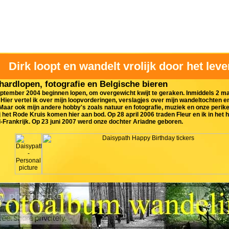
Dirk loopt en wandelt vrolijk door het leve
hardlopen, fotografie en Belgische bieren
ptember 2004 beginnen lopen, om overgewicht kwijt te geraken. Inmiddels 2 m
Hier vertel ik over mijn loopvorderingen, verslagjes over mijn wandeltochten e
 Maar ook mijn andere hobby's zoals natuur en fotografie, muziek en onze perike
 het Rode Kruis komen hier aan bod. Op 28 april 2006 traden Fleur en ik in het
Frankrijk. Op 23 juni 2007 werd onze dochter Ariadne geboren.