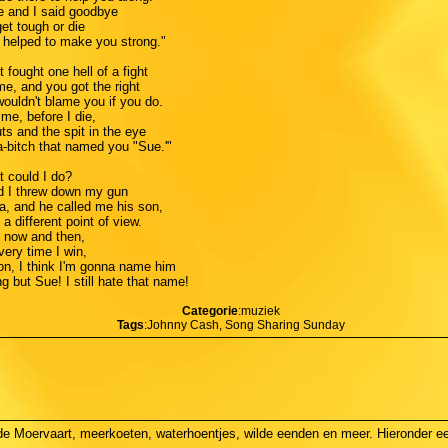
e and I said goodbye
et tough or die
t helped to make you strong."
 fought one hell of a fight
e, and you got the right
wouldn't blame you if you do.
me, before I die,
uts and the spit in the eye
a-bitch that named you "Sue.'"
 could I do?
nd I threw down my gun
a, and he called me his son,
 different point of view.
, now and then,
very time I win,
son, I think I'm gonna name him
g but Sue! I still hate that name!
Categorie
:muziek
Tags
:Johnny Cash, Song Sharing Sunday
n de Moervaart, meerkoeten, waterhoentjes, wilde eenden en meer. Hieronder ee