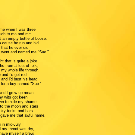
ome when I was three
much to ma and me
nd an empty bottle of booze.
m cause he run and hid
 that he ever did
he went and named me "Sue."
ht that is quite a joke
hs from a' lots of folk,
t my whole life through.
 and I'd get red
and I'd bust his head,
asy for a boy named "Sue."
 and I grew up mean,
my wits got keen,
wn to hide my shame.
to the moon and stars
onky-tonks and bars
 gave me that awful name.
g in mid-July
d my throat was dry,
 have myself a brew.