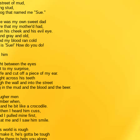
street of mud,
ing stud,
dog that named me "Sue."
ake was my own sweet dad
re that my mother'd had,
on his cheek and his evil eye.
nd gray and old,
nd my blood ran cold
is 'Sue!' How do you do!
d him
ight between the eyes
 to my surprise,
e and cut off a piece of my ear.
ight across his teeth
h the wall and into the street
g in the mud and the blood and the beer.
tougher men
member when,
and he bit like a crocodile.
 then I heard him cuss,
d I pulled mine first,
' at me and I saw him smile.
s world is rough
make it, he's gotta be tough
be there to help you along.