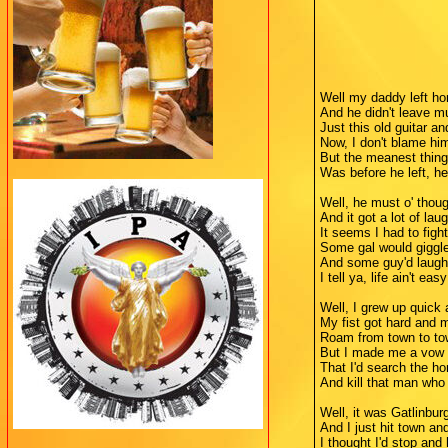
Well my daddy left h
And he didn't leave 
Just this old guitar a
Now, I don't blame hi
But the meanest thing
Was before he left, 
Well, he must o' thoug
And it got a lot of laug
It seems I had to figh
Some gal would giggle
And some guy'd laugh 
I tell ya, life ain't e
Well, I grew up quick
My fist got hard and 
Roam from town to to
But I made me a vow 
That I'd search the h
And kill that man who
Well, it was Gatlinbur
And I just hit town an
I thought I'd stop and