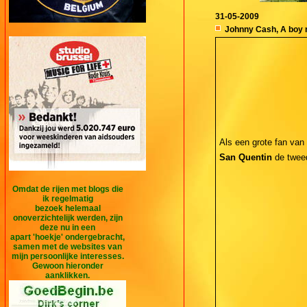
31-05-2009
Johnny Cash, A boy
Als een grote fan van
San Quentin
de tweed
Omdat de rijen met blogs die
ik regelmatig
bezoek helemaal
onoverzichtelijk werden, zijn
deze nu in een
apart 'hoekje' ondergebracht,
samen met de websites van
mijn persoonlijke interesses.
Gewoon hieronder
aanklikken.