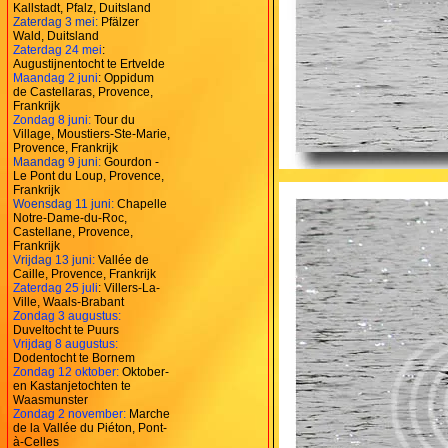
Kallstadt, Pfalz, Duitsland
Zaterdag 3 mei:
Pfälzer
Wald, Duitsland
Zaterdag 24 mei
:
Augustijnentocht te Ertvelde
Maandag 2 juni
: Oppidum
de Castellaras, Provence,
Frankrijk
Zondag 8 juni:
Tour du
Village, Moustiers-Ste-Marie,
Provence, Frankrijk
Maandag 9 juni:
Gourdon -
Le Pont du Loup, Provence,
Frankrijk
Woensdag 11 juni:
Chapelle
Notre-Dame-du-Roc,
Castellane, Provence,
Frankrijk
Vrijdag 13 juni:
Vallée de
Caille, Provence, Frankrijk
Zaterdag 25 juli
: Villers-La-
Ville, Waals-Brabant
Zondag 3 augustus:
Duveltocht te Puurs
Vrijdag 8 augustus:
Dodentocht te Bornem
Zondag 12 oktober:
Oktober-
en Kastanjetochten te
Waasmunster
Zondag 2 november:
Marche
de la Vallée du Piéton, Pont-
à-Celles