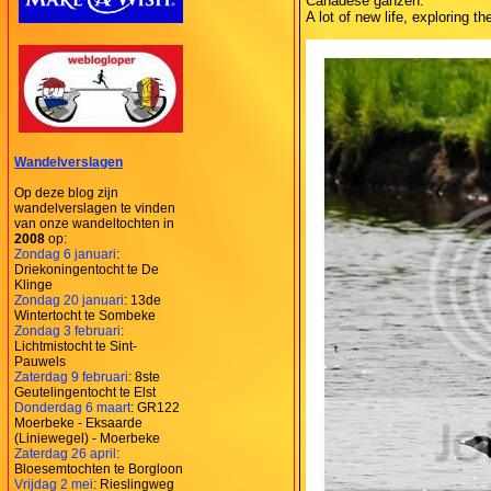
Canadese ganzen.
A lot of new life, exploring 
Wandelverslagen
Op deze blog zijn
wandelverslagen te vinden
van onze wandeltochten in
2008
op:
Zondag 6 januari
:
Driekoningentocht te De
Klinge
Zondag 20 januari
: 13de
Wintertocht te Sombeke
Zondag 3 februari
:
Lichtmistocht te Sint-
Pauwels
Zaterdag 9 februari
: 8ste
Geutelingentocht te Elst
Donderdag 6 maart
: GR122
Moerbeke - Eksaarde
(Liniewegel) - Moerbeke
Zaterdag 26 april
:
Bloesemtochten te Borgloon
Vrijdag 2 mei
: Rieslingweg