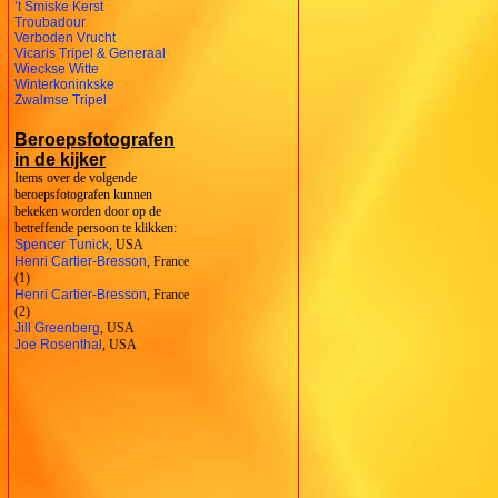
’t Smiske Kerst
Troubadour
Verboden Vrucht
Vicaris Tripel & Generaal
Wieckse Witte
Winterkoninkske
Zwalmse Tripel
Beroepsfotografen
in de kijker
Items over de volgende
beroepsfotografen kunnen
bekeken worden door op de
betreffende persoon te klikken:
Spencer Tunick
, USA
Henri Cartier-Bresson
, France
(1)
Henri Cartier-Bresson
, France
(2)
Jill Greenberg
, USA
Joe Rosenthal
, USA