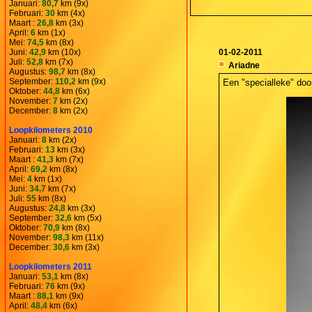
Januari:
80,7
km (9x)
Februari:
30
km (4x)
Maart :
26,8
km (3x)
April:
6
km (1x)
Mei:
74,5
km (8x)
Juni:
42,9
km (10x)
01-02-2011
Juli:
52,8
km (7x)
Ariadne
Augustus:
98,7
km (8x)
September:
110,2
km (9x)
Een "specialleke" door
Oktober:
44,8
km (6x)
November:
7
km (2x)
December:
8
km (2x)
Loopkilometers 2010
Januari:
8
km (2x)
Februari:
13
km (3x)
Maart :
41,3
km (7x)
April:
69,2
km (8x)
Mei:
4
km (1x)
Juni:
34,7
km (7x)
Juli:
55
km (8x)
Augustus:
24,8
km (3x)
September:
32,6
km (5x)
Oktober:
70,9
km (8x)
November:
98,3
km (11x)
December:
30,6
km (3x)
Loopkilometers 2011
Januari:
53,1
km (8x)
Februari:
76
km (9x)
Maart :
88,1
km (9x)
April:
48,4
km (6x)