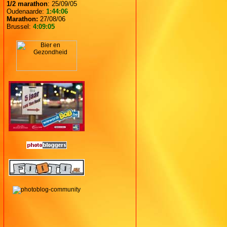
1/2 marathon
: 25/09/05
Oudenaarde:
1:44:06
Marathon:
27/08/06
Brussel:
4:09:05