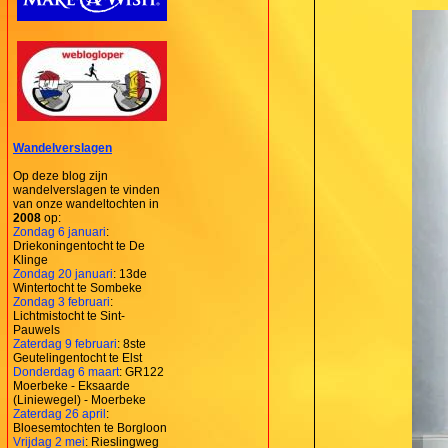
Wandelverslagen
Op deze blog zijn
wandelverslagen te vinden
van onze wandeltochten in
2008
op:
Zondag 6 januari
:
Driekoningentocht te De
Klinge
Zondag 20 januari
: 13de
Wintertocht te Sombeke
Zondag 3 februari
:
Lichtmistocht te Sint-
Pauwels
Zaterdag 9 februari
: 8ste
Geutelingentocht te Elst
Donderdag 6 maart
: GR122
Moerbeke - Eksaarde
(Liniewegel) - Moerbeke
Zaterdag 26 april
:
Bloesemtochten te Borgloon
Vrijdag 2 mei
: Rieslingweg