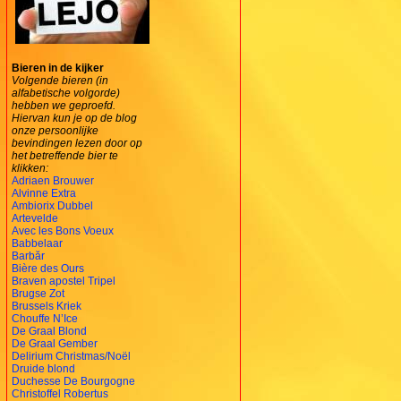
Bieren in de kijker
Volgende bieren (in
alfabetische volgorde)
hebben we geproefd.
Hiervan kun je op de blog
onze persoonlijke
bevindingen lezen door op
het betreffende bier te
klikken:
Adriaen Brouwer
Alvinne Extra
Ambiorix Dubbel
Artevelde
Avec les Bons Voeux
Babbelaar
Barbăr
Bière des Ours
Braven apostel Tripel
Brugse Zot
Brussels Kriek
Chouffe N’Ice
De Graal Blond
De Graal Gember
Delirium Christmas/Noël
Druide blond
Duchesse De Bourgogne
Christoffel Robertus