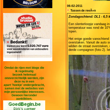
06-02-2011
Tussen de reeÃ«n
Zondagochtend: DL1 - 6,5 k
Een slenterloopje vandaag in
temperatuur was rond de 10°C
lopen.
Het enige goede vanochtend w
overstaken. Vanuit de auto sne
wilden de straat oversteken,
derde compagnon (foto 2). Ie
Omdat de rijen met blogs die
ik regelmatig
bezoek helemaal
onoverzichtelijk werden, zijn
deze nu in een
apart 'hoekje' ondergebracht,
samen met de websites van
mijn persoonlijke interesses.
Gewoon hieronder
aanklikken.