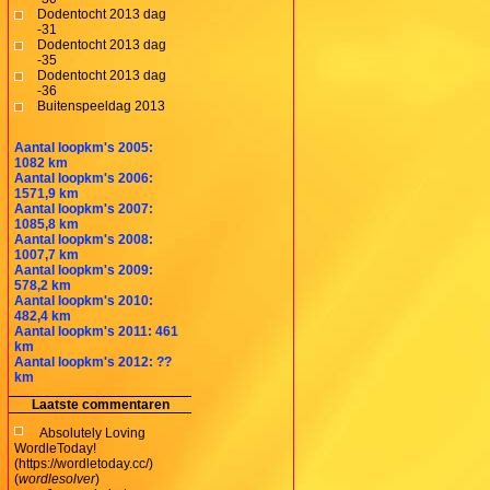
Dodentocht 2013 dag
-31
Dodentocht 2013 dag
-35
Dodentocht 2013 dag
-36
Buitenspeeldag 2013
Aantal loopkm's 2005:
1082 km
Aantal loopkm's 2006:
1571,9 km
Aantal loopkm's 2007:
1085,8 km
Aantal loopkm's 2008:
1007,7 km
Aantal loopkm's 2009:
578,2 km
Aantal loopkm's 2010:
482,4 km
Aantal loopkm's 2011: 461
km
Aantal loopkm's 2012: ??
km
Laatste commentaren
Absolutely Loving
WordleToday!
(https://wordletoday.cc/)
(
wordlesolver
)