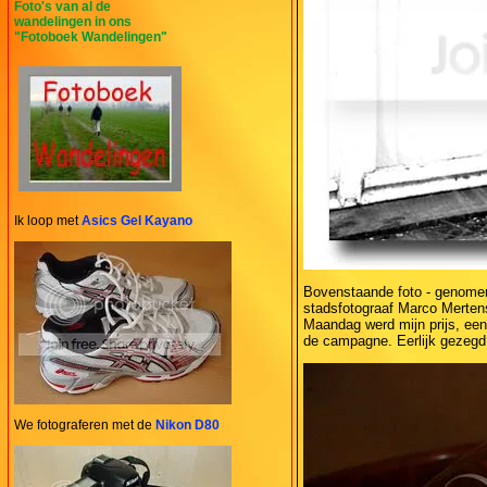
Foto's van al de
wandelingen in ons
"Fotoboek Wandelingen"
Ik loop met
Asics Gel Kayano
Bovenstaande foto - genomen
stadsfotograaf Marco Merten
Maandag werd mijn prijs, ee
de campagne. Eerlijk gezegd w
We fotograferen met de
Nikon D80