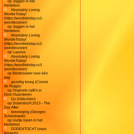
op
Joggen in het
Heidebos
Absolutely Loving
WordleToday!
(https://wordletoday.cc/)
(
wordlesolver
)
op
Joggen in het
Heidebos
Absolutely Loving
WordleToday!
(https://wordletoday.cc/)
(
wordlesolver
)
op
Lupulus
Absolutely Loving
WordleToday!
(https://wordletoday.cc/)
(
wordlesolver
)
op
Bierbrouwer voor één
dag
gezellig kroeg (
Connie
de Regge
)
op
Originele café's in
Oost-Vlaanderen
Do (
Hillechien
)
op
Dodentocht 2013 - The
Day After
toevoeging (
Georges
Schelstraete
)
op
Uurtje lopen in het
Heidebos
DODENTOCHT (
marc
lenaerts
)