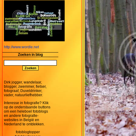
http://www.wordle.net
Zoeken in blog
Dirk jogger, wandelaar,
blogger, zwemmer, fietser,
fotograaf, Duveldrinker,
vader, natuurliefhebber.
Interesse in fotografie? Klik
op de onderstaande buttons
om een heleboel fotoblogs
en andere fotografie-
websites in België en
Nederland te ontdekken.