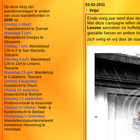
02-02-2011
Op deze blog zijn
Prijs!
wandelverslagen te vinden
van onze wandeltochten in
Einde vorig jaar werd door d
2009
op:
Met deze campagne willen de
Zondag 1 maart
:
Leuven
aanzetten tot hoffeli
Trappistentocht te Zoersel
gestalde fietsen en andere h
Maandag 1 juni
:
Wandeltocht Doetjes te
zich veilig en vrij door de s
Eksaarde
Zondag 7 juni
: Wandelpad
CAI nr.2 te San Marcello,
Toscane
Dinsdag 9 juni
: Wandelpad
CAI nr.10A te Limano,
Toscane
Maandag 15 juni
: Wandeling
te Cutigliano, Toscane
Zondag 9 augustus
:
Duveltocht te Puurs
Vrijdag 14 augustus
:
Dodentocht te Bornem
Dinsdag 22 september
:
Posthoornroute te Assenede
Zondag 18 oktober
: Nete- &
Kastelentocht te Berlaar
Donderdag 5 november
:
Wandelknooppuntennetwerk
Kempense Heuvelrug te
Herentals