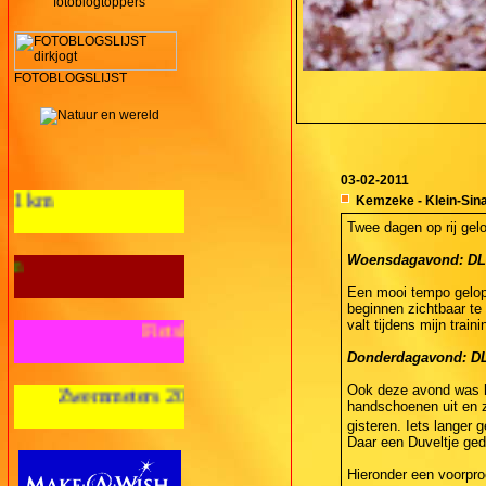
fotoblogtoppers
FOTOBLOGSLIJST
03-02-2011
Aantal loopkm's 2012: 125,1 km
Kemzeke - Klein-Sina
Twee dagen op rij ge
Woensdagavond: DL1 -
Wandelkilometers 2012: 28 km
Een mooi tempo gelop
beginnen zichtbaar te 
valt tijdens mijn trai
Fietskilometers 2012: nul km
Donderdagavond: DL1 
Ook deze avond was h
ters 2012: nul m
handschoenen uit en 
gisteren. Iets langer 
Daar een Duveltje ge
Hieronder een voorpro