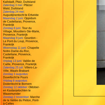
Kallstadt, Pfalz, Duitsland
Zaterdag 3 mei:
Pfälzer
Wald, Duitsland
Zaterdag 24 mei
:
Augustijnentocht te Ertvelde
Maandag 2 juni
: Oppidum
de Castellaras, Provence,
Frankrijk
Zondag 8 juni:
Tour du
Village, Moustiers-Ste-Marie,
Provence, Frankrijk
Maandag 9 juni:
Gourdon -
Le Pont du Loup, Provence,
Frankrijk
Woensdag 11 juni:
Chapelle
Notre-Dame-du-Roc,
Castellane, Provence,
Frankrijk
Vrijdag 13 juni:
Vallée de
Caille, Provence, Frankrijk
Zaterdag 25 juli
: Villers-La-
Ville, Waals-Brabant
Zondag 3 augustus:
Duveltocht te Puurs
Vrijdag 8 augustus:
Dodentocht te Bornem
Zondag 12 oktober:
Oktober-
en Kastanjetochten te
Waasmunster
Zondag 2 november:
Marche
de la Vallée du Piéton, Pont-
à-Celles