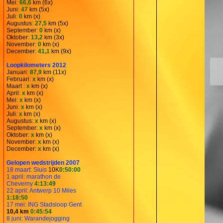
Mei:
66,6
km (6x)
Juni:
47
km (5x)
Juli:
0
km (x)
Augustus:
27,5
km (5x)
September:
0
km (x)
Oktober:
13,2
km (3x)
November:
0
km (x)
December:
41,1
km (9x)
Loopkilometers 2012
Januari:
87,9
km (11x)
Februari:
x
km (x)
Maart :
x
km (x)
April:
x
km (x)
Mei:
x
km (x)
Juni:
x
km (x)
Juli:
x
km (x)
Augustus:
x
km (x)
September:
x
km (x)
Oktober:
x
km (x)
November:
x
km (x)
December:
x
km (x)
Gelopen wedstrijden 2007
18 maart: Sluis
10K
0:50:00
1 april: marathon de
Cheverny
4:13:49
22 april: Antwerp 10 Miles
1:18:50
17 mei: ING Stadsloop Gent
10,4 km
0:45:54
8 juni: Warandejogging