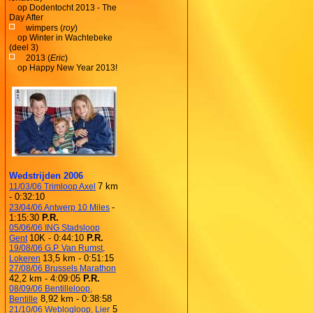
op
Dodentocht 2013 - The
Day After
wimpers (
roy
)
op
Winter in Wachtebeke
(deel 3)
2013 (
Eric
)
op
Happy New Year 2013!
Wedstrijden 2006
7 km
11/03/06 Trimloop Axel
- 0:32:10
-
23/04/06 Antwerp 10 Miles
1:15:30
P.R.
05/06/06 ING Stadsloop
10K - 0:44:10
P.R.
Gent
19/08/06 G.P. Van Rumst,
13,5 km - 0:51:15
Lokeren
27/08/06 Brussels Marathon
42,2 km - 4:09:05
P.R.
08/09/06 Bentilleloop,
8,92 km - 0:38:58
Bentille
5
21/10/06 Weblogloop, Lier