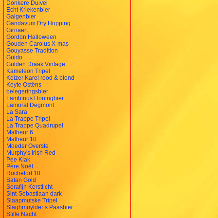
Donkere Duivel
Echt Kriekenbier
Galgenbier
Gandavum Dry Hopping
Girnaert
Gordon Halloween
Gouden Carolus X-mas
Gouyasse Tradition
Guido
Gulden Draak Vintage
Kameleon Tripel
Keizer Karel rood & blond
Keyte Ostêns
belegeringsbier
Lambinus Honingbier
Lamoral Degmont
La Sara
La Trappe Tripel
La Trappe Quadrupel
Malheur 6
Malheur 10
Moeder Overste
Murphy's Irish Red
Pee Klak
Père Noël
Rochefort 10
Satan Gold
Serafijn Kerstlicht
Sint-Sebastiaan dark
Slaapmutske Tripel
Slaghmuylder’s Paasbier
Stille Nacht