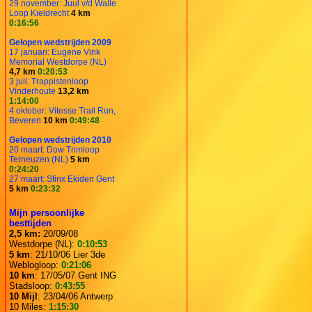
29 november: Juul v/d Walle
Loop Kieldrecht
4 km
0:16:56
Gelopen wedstrijden 2009
17 januari: Eugene Vink
Memorial Westdorpe (NL)
4,7 km
0:20:53
3 juli: Trappistenloop
Vinderhoute
13,2 km
1:14:00
4 oktober: Vitesse Trail Run,
Beveren
10 km
0:49:48
Gelopen wedstrijden 2010
20 maart: Dow Trimloop
Terneuzen (NL)
5 km
0:24:20
27 maart: Sfinx Ekiden Gent
5 km
0:23:32
Mijn persoonlijke
besttijden
2,5 km:
20/09/08
Westdorpe (NL):
0:10:53
5 km
: 21/10/06 Lier 3de
Weblogloop:
0:21:06
10 km
: 17/05/07 Gent ING
Stadsloop:
0:43:55
10 Mijl
: 23/04/06 Antwerp
10 Miles:
1:15:30