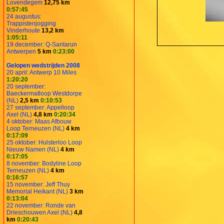
Lovendegem
12,75 km
0:57:45
24 augustus:
Trappistenjogging
Vinderhoute
13,2 km
1:05:11
19 december: Q-Santarun
Antwerpen
5 km
0:23:00
Gelopen wedstrijden 2008
20 april: Antwerp 10 Miles
1:20:20
20 september:
Baeckermatloop Westdorpe
(NL)
2,5 km
0:10:53
27 september: Appelloop
Axel (NL)
4,8 km
0:20:34
4 oktober: Maas Afbouw
Loop Terneuzen (NL)
4 km
0:17:09
25 oktober: Hulsterloo Loop
Nieuw Namen (NL)
4 km
0:17:05
8 november: Bodyline Loop
Terneuzen (NL)
4 km
0:16:57
15 november: Jeff Thuy
Memorial Heikant (NL)
3 km
0:13:04
22 november: Ronde van
Drieschouwen Axel (NL)
4,8
km
0:20:43