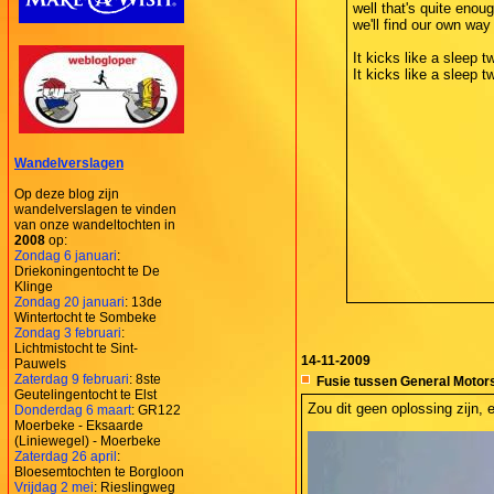
well that's quite enou
we'll find our own w
It kicks like a sleep t
It kicks like a sleep t
Wandelverslagen
Op deze blog zijn
wandelverslagen te vinden
van onze wandeltochten in
2008
op:
Zondag 6 januari
:
Driekoningentocht te De
Klinge
Zondag 20 januari
: 13de
Wintertocht te Sombeke
Zondag 3 februari
:
Lichtmistocht te Sint-
14-11-2009
Pauwels
Zaterdag 9 februari
: 8ste
Fusie tussen General Motor
Geutelingentocht te Elst
Zou dit geen oplossing zijn,
Donderdag 6 maart
: GR122
Moerbeke - Eksaarde
(Liniewegel) - Moerbeke
Zaterdag 26 april
:
Bloesemtochten te Borgloon
Vrijdag 2 mei
: Rieslingweg