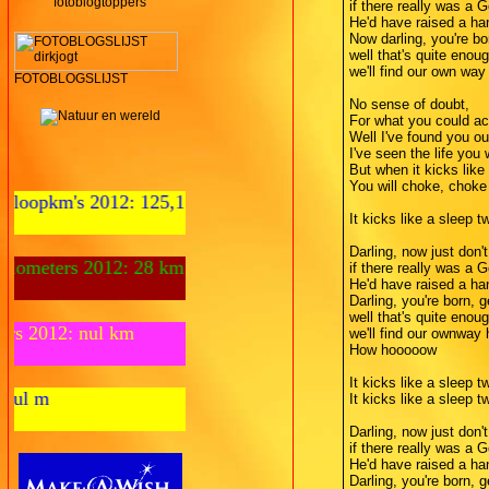
fotoblogtoppers
if there really was a 
He'd have raised a ha
Now darling, you're bo
well that's quite enou
we'll find our own w
FOTOBLOGSLIJST
No sense of doubt,
For what you could ac
Well I've found you ou
I've seen the life you 
But when it kicks like
You will choke, choke 
: 125,1 km
It kicks like a sleep t
Darling, now just don'
 28 km
if there really was a 
He'd have raised a ha
Darling, you're born, g
well that's quite enou
Fietskilometers 2012: nul km
we'll find our ownwa
How hooooow
It kicks like a sleep t
Zwemmeters 2012: nul m
It kicks like a sleep t
Darling, now just don'
if there really was a 
He'd have raised a ha
Darling, you're born, g