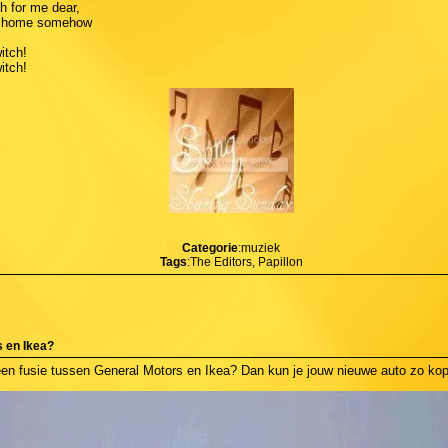
gh for me dear,
ay home somehow
witch!
witch!
Categorie
:muziek
Tags
:The Editors, Papillon
s en Ikea?
 een fusie tussen General Motors en Ikea? Dan kun je jouw nieuwe auto zo kope