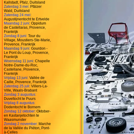
Kallstadt, Pfalz, Duitsland
Zaterdag 3 mei:
Pfälzer
Wald, Duitsland
Zaterdag 24 mei
:
Augustijnentocht te Ertvelde
Maandag 2 juni
: Oppidum
de Castellaras, Provence,
Frankrijk
Zondag 8 juni:
Tour du
Village, Moustiers-Ste-Marie,
Provence, Frankrijk
Maandag 9 juni:
Gourdon -
Le Pont du Loup, Provence,
Frankrijk
Woensdag 11 juni:
Chapelle
Notre-Dame-du-Roc,
Castellane, Provence,
Frankrijk
Vrijdag 13 juni:
Vallée de
Caille, Provence, Frankrijk
Zaterdag 25 juli
: Villers-La-
Ville, Waals-Brabant
Zondag 3 augustus:
Duveltocht te Puurs
Vrijdag 8 augustus:
Dodentocht te Bornem
Zondag 12 oktober:
Oktober-
en Kastanjetochten te
Waasmunster
Zondag 2 november:
Marche
de la Vallée du Piéton, Pont-
à-Celles