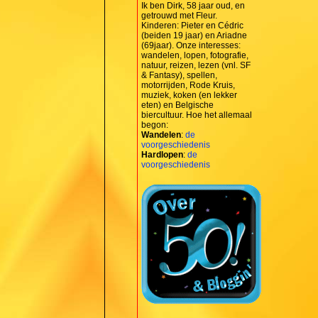
Ik ben Dirk, 58 jaar oud, en
getrouwd met Fleur.
Kinderen: Pieter en Cédric
(beiden 19 jaar) en Ariadne
(69jaar). Onze interesses:
wandelen, lopen, fotografie,
natuur, reizen, lezen (vnl. SF
& Fantasy), spellen,
motorrijden, Rode Kruis,
muziek, koken (en lekker
eten) en Belgische
biercultuur. Hoe het allemaal
begon:
Wandelen
:
de
voorgeschiedenis
Hardlopen
:
de
voorgeschiedenis