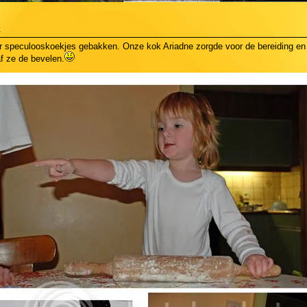
k
r speculooskoekjes gebakken. Onze kok Ariadne zorgde voor de bereiding en 
f ze de bevelen.