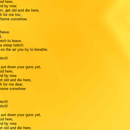
God here,
nd by now.
rn, get old and die here,
gh for me too ,
ay home somehow.
hieve.
t,
wish to leave.
 a sleep twitch
on the air you try to breathe.
witch!
t put down your guns yet,
God here,
nd by now.
et old and die here,
gh for me dear,
y home somehow
witch!
witch!
t put down your guns yet,
God here,
nd by now.
et old and die here,