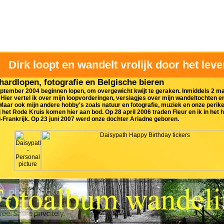
Dirk loopt en wandelt vrolijk door het leve
hardlopen, fotografie en Belgische bieren
ptember 2004 beginnen lopen, om overgewicht kwijt te geraken. Inmiddels 2 m
Hier vertel ik over mijn loopvorderingen, verslagjes over mijn wandeltochten e
 Maar ook mijn andere hobby's zoals natuur en fotografie, muziek en onze perike
 het Rode Kruis komen hier aan bod. Op 28 april 2006 traden Fleur en ik in het
Frankrijk. Op 23 juni 2007 werd onze dochter Ariadne geboren.