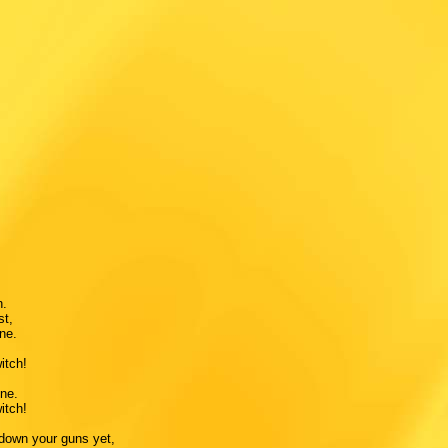
n.
st,
one.
witch!
one.
witch!
t down your guns yet,