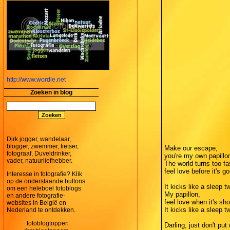
http://www.wordle.net
Zoeken in blog
Dirk jogger, wandelaar,
blogger, zwemmer, fietser,
Make our escape,
fotograaf, Duveldrinker,
you're my own papillo
vader, natuurliefhebber.
The world turns too fa
feel love before it's g
Interesse in fotografie? Klik
op de onderstaande buttons
It kicks like a sleep t
om een heleboel fotoblogs
My papillon,
en andere fotografie-
feel love when it's sh
websites in België en
It kicks like a sleep t
Nederland te ontdekken.
Darling, just don't pu