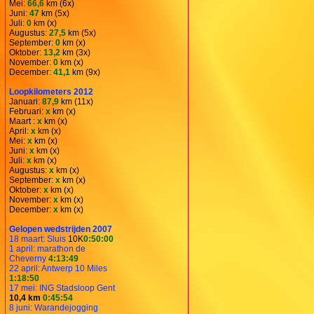
Mei:
66,6
km (6x)
Juni:
47
km (5x)
Juli:
0
km (x)
Augustus:
27,5
km (5x)
September:
0
km (x)
Oktober:
13,2
km (3x)
November:
0
km (x)
December:
41,1
km (9x)
Loopkilometers 2012
Januari:
87,9
km (11x)
Februari:
x
km (x)
Maart :
x
km (x)
April:
x
km (x)
Mei:
x
km (x)
Juni:
x
km (x)
Juli:
x
km (x)
Augustus:
x
km (x)
September:
x
km (x)
Oktober:
x
km (x)
November:
x
km (x)
December:
x
km (x)
Gelopen wedstrijden 2007
18 maart: Sluis
10K
0:50:00
1 april: marathon de
Cheverny
4:13:49
22 april: Antwerp 10 Miles
1:18:50
17 mei: ING Stadsloop Gent
10,4 km
0:45:54
8 juni: Warandejogging