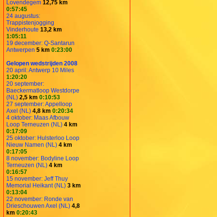
Lovendegem
12,75 km
0:57:45
24 augustus:
Trappistenjogging
Vinderhoute
13,2 km
1:05:11
19 december: Q-Santarun
Antwerpen
5 km
0:23:00
Gelopen wedstrijden 2008
20 april: Antwerp 10 Miles
1:20:20
20 september:
Baeckermatloop Westdorpe
(NL)
2,5 km
0:10:53
27 september: Appelloop
Axel (NL)
4,8 km
0:20:34
4 oktober: Maas Afbouw
Loop Terneuzen (NL)
4 km
0:17:09
25 oktober: Hulsterloo Loop
Nieuw Namen (NL)
4 km
0:17:05
8 november: Bodyline Loop
Terneuzen (NL)
4 km
0:16:57
15 november: Jeff Thuy
Memorial Heikant (NL)
3 km
0:13:04
22 november: Ronde van
Drieschouwen Axel (NL)
4,8
km
0:20:43