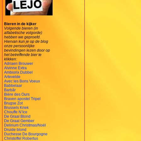
Bieren in de kijker
Volgende bieren (in
alfabetische volgorde)
hebben we geproefd.
Hiervan kun je op de blog
onze persoonlijke
bevindingen lezen door op
het betreffende bier te
klikken:
Adriaen Brouwer
Alvinne Extra
Ambiorix Dubbel
Artevelde
Avec les Bons Voeux
Babbelaar
Barbăr
Bière des Ours
Braven apostel Tripel
Brugse Zot
Brussels Kriek
Chouffe N’Ice
De Graal Blond
De Graal Gember
Delirium Christmas/Noël
Druide blond
Duchesse De Bourgogne
Christoffel Robertus