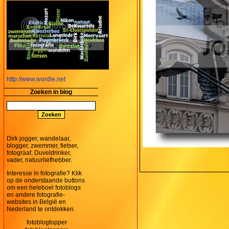
http://www.wordle.net
Zoeken in blog
Dirk jogger, wandelaar,
blogger, zwemmer, fietser,
fotograaf, Duveldrinker,
vader, natuurliefhebber.
Interesse in fotografie? Klik
op de onderstaande buttons
om een heleboel fotoblogs
en andere fotografie-
websites in België en
Nederland te ontdekken.