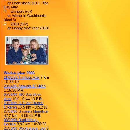
op
Dodentocht 2013 - The
Day After
wimpers (
roy
)
op
Winter in Wachtebeke
(deel 3)
2013 (
Eric
)
op
Happy New Year 2013!
Wedstrijden 2006
7 km
11/03/06 Trimloop Axel
- 0:32:10
-
23/04/06 Antwerp 10 Miles
1:15:30
P.R.
05/06/06 ING Stadsloop
10K - 0:44:10
P.R.
Gent
19/08/06 G.P. Van Rumst,
13,5 km - 0:51:15
Lokeren
27/08/06 Brussels Marathon
42,2 km - 4:09:05
P.R.
08/09/06 Bentilleloop,
8,92 km - 0:38:58
Bentille
5
21/10/06 Weblogloop, Lier