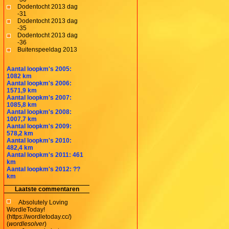
Dodentocht 2013 dag
-31
Dodentocht 2013 dag
-35
Dodentocht 2013 dag
-36
Buitenspeeldag 2013
Aantal loopkm's 2005:
1082 km
Aantal loopkm's 2006:
1571,9 km
Aantal loopkm's 2007:
1085,8 km
Aantal loopkm's 2008:
1007,7 km
Aantal loopkm's 2009:
578,2 km
Aantal loopkm's 2010:
482,4 km
Aantal loopkm's 2011: 461
km
Aantal loopkm's 2012: ??
km
Laatste commentaren
Absolutely Loving
WordleToday!
(https://wordletoday.cc/)
(
wordlesolver
)