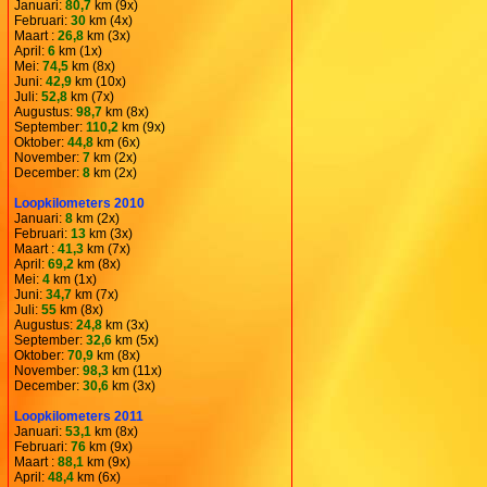
Januari:
80,7
km (9x)
Februari:
30
km (4x)
Maart :
26,8
km (3x)
April:
6
km (1x)
Mei:
74,5
km (8x)
Juni:
42,9
km (10x)
Juli:
52,8
km (7x)
Augustus:
98,7
km (8x)
September:
110,2
km (9x)
Oktober:
44,8
km (6x)
November:
7
km (2x)
December:
8
km (2x)
Loopkilometers 2010
Januari:
8
km (2x)
Februari:
13
km (3x)
Maart :
41,3
km (7x)
April:
69,2
km (8x)
Mei:
4
km (1x)
Juni:
34,7
km (7x)
Juli:
55
km (8x)
Augustus:
24,8
km (3x)
September:
32,6
km (5x)
Oktober:
70,9
km (8x)
November:
98,3
km (11x)
December:
30,6
km (3x)
Loopkilometers 2011
Januari:
53,1
km (8x)
Februari:
76
km (9x)
Maart :
88,1
km (9x)
April:
48,4
km (6x)