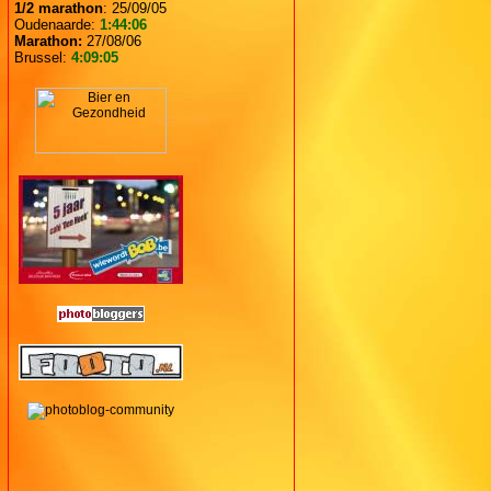
1/2 marathon
: 25/09/05
Oudenaarde:
1:44:06
Marathon:
27/08/06
Brussel:
4:09:05