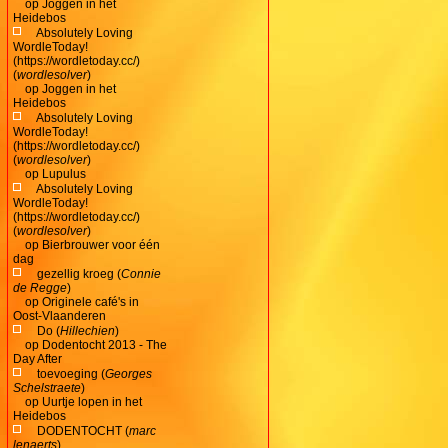
op
Joggen in het
Heidebos
Absolutely Loving
WordleToday!
(https://wordletoday.cc/)
(
wordlesolver
)
op
Joggen in het
Heidebos
Absolutely Loving
WordleToday!
(https://wordletoday.cc/)
(
wordlesolver
)
op
Lupulus
Absolutely Loving
WordleToday!
(https://wordletoday.cc/)
(
wordlesolver
)
op
Bierbrouwer voor één
dag
gezellig kroeg (
Connie
de Regge
)
op
Originele café's in
Oost-Vlaanderen
Do (
Hillechien
)
op
Dodentocht 2013 - The
Day After
toevoeging (
Georges
Schelstraete
)
op
Uurtje lopen in het
Heidebos
DODENTOCHT (
marc
lenaerts
)