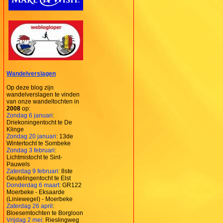
Wandelverslagen
Op deze blog zijn
wandelverslagen te vinden
van onze wandeltochten in
2008
op:
Zondag 6 januari
:
Driekoningentocht te De
Klinge
Zondag 20 januari
: 13de
Wintertocht te Sombeke
Zondag 3 februari
:
Lichtmistocht te Sint-
Pauwels
Zaterdag 9 februari
: 8ste
Geutelingentocht te Elst
Donderdag 6 maart
: GR122
Moerbeke - Eksaarde
(Liniewegel) - Moerbeke
Zaterdag 26 april
:
Bloesemtochten te Borgloon
Vrijdag 2 mei
: Rieslingweg