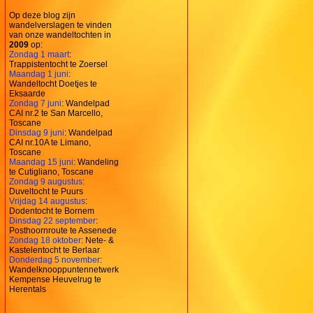
Op deze blog zijn
wandelverslagen te vinden
van onze wandeltochten in
2009
op:
Zondag 1 maart
:
Trappistentocht te Zoersel
Maandag 1 juni
:
Wandeltocht Doetjes te
Eksaarde
Zondag 7 juni
: Wandelpad
CAI nr.2 te San Marcello,
Toscane
Dinsdag 9 juni
: Wandelpad
CAI nr.10A te Limano,
Toscane
Maandag 15 juni
: Wandeling
te Cutigliano, Toscane
Zondag 9 augustus
:
Duveltocht te Puurs
Vrijdag 14 augustus
:
Dodentocht te Bornem
Dinsdag 22 september
:
Posthoornroute te Assenede
Zondag 18 oktober
: Nete- &
Kastelentocht te Berlaar
Donderdag 5 november
:
Wandelknooppuntennetwerk
Kempense Heuvelrug te
Herentals