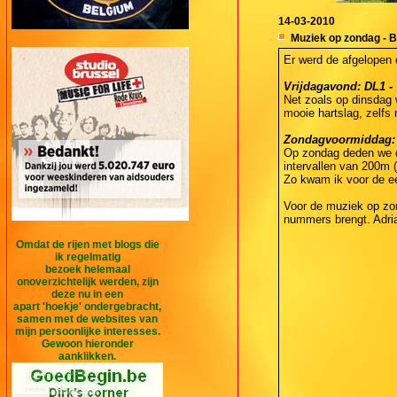
14-03-2010
Muziek op zondag - 
Er werd de afgelopen 
Vrijdagavond: DL1 - 
Net zoals op dinsdag
mooie hartslag, zelfs 
Zondagvoormiddag: IT
Op zondag deden we da
intervallen van 200m 
Zo kwam ik voor de ee
Voor de muziek op zo
nummers brengt. Adri
Omdat de rijen met blogs die
ik regelmatig
bezoek helemaal
onoverzichtelijk werden, zijn
deze nu in een
apart 'hoekje' ondergebracht,
samen met de websites van
mijn persoonlijke interesses.
Gewoon hieronder
aanklikken.