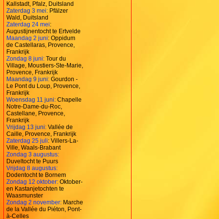
Kallstadt, Pfalz, Duitsland
Zaterdag 3 mei:
Pfälzer
Wald, Duitsland
Zaterdag 24 mei
:
Augustijnentocht te Ertvelde
Maandag 2 juni
: Oppidum
de Castellaras, Provence,
Frankrijk
Zondag 8 juni:
Tour du
Village, Moustiers-Ste-Marie,
Provence, Frankrijk
Maandag 9 juni:
Gourdon -
Le Pont du Loup, Provence,
Frankrijk
Woensdag 11 juni:
Chapelle
Notre-Dame-du-Roc,
Castellane, Provence,
Frankrijk
Vrijdag 13 juni:
Vallée de
Caille, Provence, Frankrijk
Zaterdag 25 juli
: Villers-La-
Ville, Waals-Brabant
Zondag 3 augustus:
Duveltocht te Puurs
Vrijdag 8 augustus:
Dodentocht te Bornem
Zondag 12 oktober:
Oktober-
en Kastanjetochten te
Waasmunster
Zondag 2 november:
Marche
de la Vallée du Piéton, Pont-
à-Celles