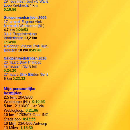
29 november: Juul v/d Walle
Loop Kieldrecht
4 km
0:16:56
Gelopen wedstrijden 2009
17 januari: Eugene Vink
Memorial Westdorpe (NL)
4,7 km
0:20:53
3 juli: Trappistenloop
Vinderhoute
13,2 km
1:14:00
4 oktober: Vitesse Trail Run,
Beveren
10 km
0:49:48
Gelopen wedstrijden 2010
20 maart: Dow Trimloop
Terneuzen (NL)
5 km
0:24:20
27 maart: Sfinx Ekiden Gent
5 km
0:23:32
Mijn persoonlijke
besttijden
2,5 km:
20/09/08
Westdorpe (NL):
0:10:53
5 km
: 21/10/06 Lier 3de
Weblogloop:
0:21:06
10 km
: 17/05/07 Gent ING
Stadsloop:
0:43:55
10 Mijl
: 23/04/06 Antwerp
10 Miles:
1:15:30