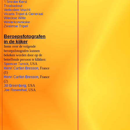
’t Smiske Kerst
Troubadour
Verboden Vrucht
Vicaris Tripel & Generaal
Wieckse Witte
Winterkoninkske
Zwalmse Tripel
Beroepsfotografen
in de kijker
Items over de volgende
beroepsfotografen kunnen
bekeken worden door op de
betreffende persoon te klikken:
Spencer Tunick
, USA
Henri Cartier-Bresson
, France
(1)
Henri Cartier-Bresson
, France
(2)
Jill Greenberg
, USA
Joe Rosenthal
, USA