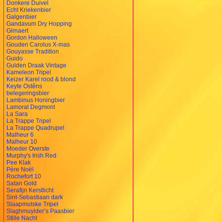
Donkere Duivel
Echt Kriekenbier
Galgenbier
Gandavum Dry Hopping
Girnaert
Gordon Halloween
Gouden Carolus X-mas
Gouyasse Tradition
Guido
Gulden Draak Vintage
Kameleon Tripel
Keizer Karel rood & blond
Keyte Ostêns
belegeringsbier
Lambinus Honingbier
Lamoral Degmont
La Sara
La Trappe Tripel
La Trappe Quadrupel
Malheur 6
Malheur 10
Moeder Overste
Murphy's Irish Red
Pee Klak
Père Noël
Rochefort 10
Satan Gold
Serafijn Kerstlicht
Sint-Sebastiaan dark
Slaapmutske Tripel
Slaghmuylder’s Paasbier
Stille Nacht