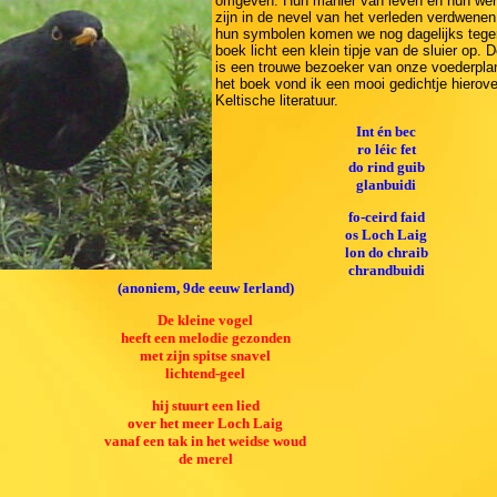
omgeven. Hun manier van leven en hun wer
zijn in de nevel van het verleden verdwenen
hun symbolen komen we nog dagelijks tegen
boek licht een klein tipje van de sluier op. 
is een trouwe bezoeker van onze voederpla
het boek vond ik een mooi gedichtje hierove
Keltische literatuur.
Int én bec
ro léic fet
do rind guib
glanbuidi
fo-ceird faid
os Loch Laig
lon do chraib
chrandbuidi
(anoniem, 9de eeuw Ierland)
De kleine vogel
heeft een melodie gezonden
met zijn spitse snavel
lichtend-geel
hij stuurt een lied
over het meer Loch Laig
vanaf een tak in het weidse woud
de merel