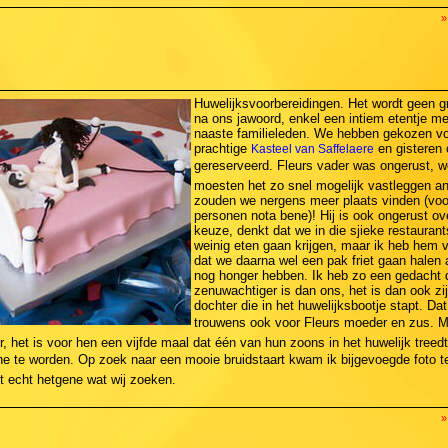
»
Huwelijksvoorbereidingen. Het wordt geen gr
na ons jawoord, enkel een intiem etentje me
naaste familieleden. We hebben gekozen vo
prachtige
en gisteren 
Kasteel van Saffelaere
gereserveerd. Fleurs vader was ongerust, w
moesten het zo snel mogelijk vastleggen a
zouden we nergens meer plaats vinden (voo
personen nota bene)! Hij is ook ongerust ov
keuze, denkt dat we in die sjieke restaurant
weinig eten gaan krijgen, maar ik heb hem 
dat we daarna wel een pak friet gaan halen 
nog honger hebben. Ik heb zo een gedacht d
zenuwachtiger is dan ons, het is dan ook zi
dochter die in het huwelijksbootje stapt. Dat
trouwens ook voor Fleurs moeder en zus. M
r, het is voor hen een vijfde maal dat één van hun zoons in het huwelijk treedt
tine te worden. Op zoek naar een mooie bruidstaart kwam ik bijgevoegde foto t
t echt hetgene wat wij zoeken.
»