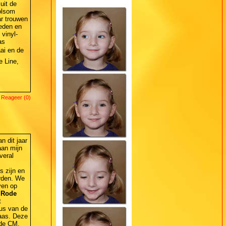
uit de
olsom
ar trouwen
reden en
 vinyl-
as
aai en de
 Line,
 Reageer (0)
 dit jaar
aan mijn
veral
s zijn en
orden. We
ven op
t
Rode
t
us van de
laas. Deze
 de CM,