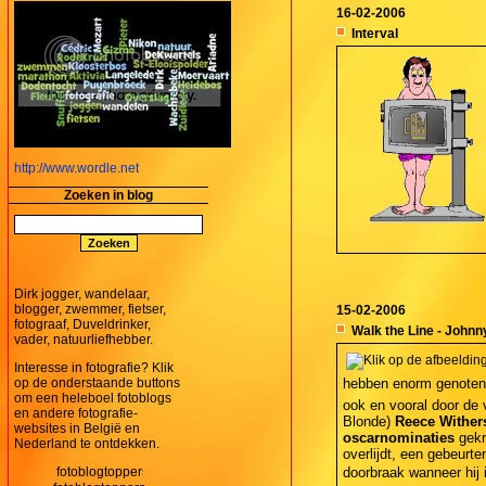
16-02-2006
Interval
http://www.wordle.net
Zoeken in blog
Dirk jogger, wandelaar,
blogger, zwemmer, fietser,
15-02-2006
fotograaf, Duveldrinker,
Walk the Line - John
vader, natuurliefhebber.
Interesse in fotografie? Klik
op de onderstaande buttons
hebben enorm genoten v
om een heleboel fotoblogs
ook en vooral door de 
en andere fotografie-
Blonde)
Reece Withe
websites in België en
oscarnominaties
gekr
Nederland te ontdekken.
overlijdt, een gebeurte
doorbraak wanneer hij 