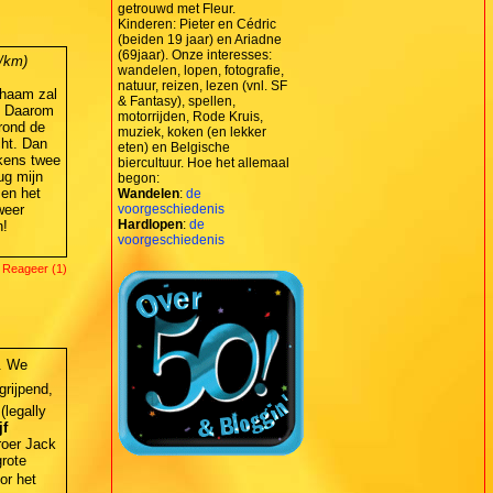
getrouwd met Fleur.
Kinderen: Pieter en Cédric
(beiden 19 jaar) en Ariadne
(69jaar). Onze interesses:
n/km)
wandelen, lopen, fotografie,
natuur, reizen, lezen (vnl. SF
ichaam zal
& Fantasy), spellen,
. Daarom
motorrijden, Rode Kruis,
 rond de
muziek, koken (en lekker
cht. Dan
eten) en Belgische
lkens twee
biercultuur. Hoe het allemaal
ug mijn
begon:
 en het
Wandelen
:
de
weer
voorgeschiedenis
Hardlopen
:
de
n!
voorgeschiedenis
 Reageer (1)
. We
rijpend,
(legally
jf
roer Jack
grote
or het