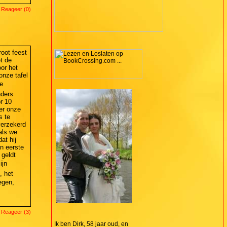
 Reageer (0)
oot feest
t de
or het
onze tafel
e
nders
r 10
er onze
s te
verzekerd
als we
at hij
jn eerste
 geldt
ijn
, het
egen,
 Reageer (3)
Ik ben Dirk, 58 jaar oud, en