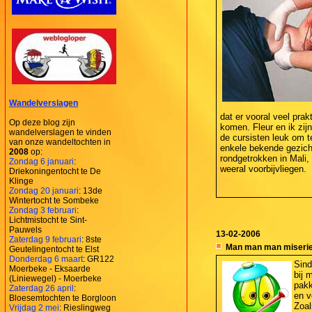
Wandelverslagen
dat er vooral veel pra
Op deze blog zijn
komen. Fleur en ik zij
wandelverslagen te vinden
de cursisten leuk om t
van onze wandeltochten in
enkele bekende gezicht
2008
op:
rondgetrokken in Mali,
Zondag 6 januari
:
weeral voorbijvliegen.
Driekoningentocht te De
Klinge
Zondag 20 januari
: 13de
Wintertocht te Sombeke
Zondag 3 februari
:
Lichtmistocht te Sint-
Pauwels
13-02-2006
Zaterdag 9 februari
: 8ste
Man man man miseri
Geutelingentocht te Elst
Donderdag 6 maart
: GR122
Sind
Moerbeke - Eksaarde
bij 
(Liniewegel) - Moerbeke
pakk
Zaterdag 26 april
:
en v
Bloesemtochten te Borgloon
Zoal
Vrijdag 2 mei
: Rieslingweg