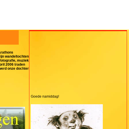
arathons
mijn wandeltochten
fotografie, muziek
pril 2006 traden
 werd onze dochter
Goede namiddag!