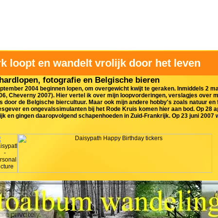
rk loopt en wandelt vrolijk door het leven
hardlopen, fotografie en Belgische bieren
eptember 2004 beginnen lopen, om overgewicht kwijt te geraken. Inmiddels 2 m
06, Cheverny 2007). Hier vertel ik over mijn loopvorderingen, verslagjes over 
s door de Belgische biercultuur. Maar ook mijn andere hobby's zoals natuur en 
lesgever en ongevalssimulanten bij het Rode Kruis komen hier aan bod. Op 28 a
elijk en gingen daaropvolgend schapenhoeden in Zuid-Frankrijk. Op 23 juni 2007