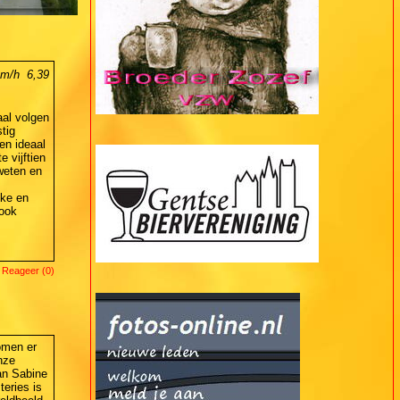
m/h  6,39
aal volgen
tig
en ideaal
 vijftien
weten en
jke en
 ook
 Reageer (0)
omen er
nze
n Sabine
teries is