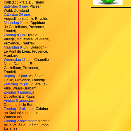
Kallstadt, Pfalz, Duitsland
Zaterdag 3 mei:
Pfälzer
Wald, Duitsland
Zaterdag 24 mei
:
Augustijnentocht te Ertvelde
Maandag 2 juni
: Oppidum
de Castellaras, Provence,
Frankrijk
Zondag 8 juni:
Tour du
Village, Moustiers-Ste-Marie,
Provence, Frankrijk
Maandag 9 juni:
Gourdon -
Le Pont du Loup, Provence,
Frankrijk
Woensdag 11 juni:
Chapelle
Notre-Dame-du-Roc,
Castellane, Provence,
Frankrijk
Vrijdag 13 juni:
Vallée de
Caille, Provence, Frankrijk
Zaterdag 25 juli
: Villers-La-
Ville, Waals-Brabant
Zondag 3 augustus:
Duveltocht te Puurs
Vrijdag 8 augustus:
Dodentocht te Bornem
Zondag 12 oktober:
Oktober-
en Kastanjetochten te
Waasmunster
Zondag 2 november:
Marche
de la Vallée du Piéton, Pont-
à-Celles