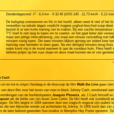
Donderdagavond: IT - 6,4 km - 0:32:45 (GHS:145 - 11,73 km/h - 5,12 mi
De buikgriep overwonnen en fris in het hoofd, alleen weet ik niet of het l
meewillen na enkele dagen verplicht magere yoghurt-beschuit-soep-dieet
besluit ik er een korte training van te maken. Bij een zachte temperatuur
7°C hoef ik niet lang te lopen om te zweten, en het gaat beter dan verwa
maar een pittige intervaltraining, zes maal een minuut versnelling met te
minuten rustig lopen. Die twee minuten blijken genoeg om iedere keer ter
hartslag naar beneden te doen gaan. Na een dertigtal minuten terug thuis
water komt mij in de mond wanneer ik aan de voordeur kom, Fleur heeft 
lekkere potjes op het vuur staan en deze maal kunnen we er van geniete
»
ny Cash
Vandaag in de bioscoop de film
Walk the Line
gaan zien
an deze film over het leven van man in black Johnny Cash, emotioneel aang
vertolkingen van de hoofdrolspelers
Joaquin Phoenix
, als J.Cash himself en 
rspoon
als de liefde van zijn leven June Carter. De film heeft ook (verdiend)
vi
egen. De film begint in 1944 wanneer door een tragisch ongeval zijn oudere b
nis die een blijvende wonde zal achterlaten bij Johnny. In 1955 komt dan zijn 
in de later bekend geworden Sun-studios in Memphis Hey Porter opneemt. Do