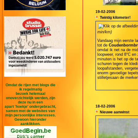
19-02-2006
Twintig kilometer!
min/km)
Vandaag mijn eerste la
tot de
Coudenbormbr
omdat ik net na de midd
loopweer, rond 8°C en z
minuten is het op de t
schuren tegen de kledin
loopafstanden, vergete
enorm gevoelige tepels
stilletjesaan de merken
Omdat de rijen met blogs die
ik regelmatig
bezoek helemaal
onoverzichtelijk werden, zijn
deze nu in een
18-02-2006
apart 'hoekje' ondergebracht,
samen met de websites van
Nieuwe aanwinst
mijn persoonlijke interesses.
Gewoon hieronder
aanklikken.