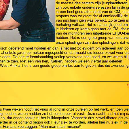
de meeste deelnemers zijn jeugdmonitoren,
zijn ook enkele onderwijzeressen bij in de g
is een heel goed alternatief van de CM, en 
respons was zo groot dat al onmiddellijk de 
van inschrijvingen was bereikt. Zo te zien is
herhaling vatbaar. Het is natuurlijk goed om
je kinderen op kamp gaan met de CM, dat e
van de monitoren een uitgebreide EHBO-ke
hebben. Het is een grote groep van 25 curs
onze opleidingen zijn doe-opleidingen, dat 
ktisch geoefend moet worden en dan is het niet zo evident om iedereen aan bod
n al enkele jaren op mekaar ingespeeld en dat maakt die lessen zowel voor on
e doen. De eerste kennismaking verliep vanavond heel goed, en we waren blij
en te zien. Met één van hen, Katrien, hebben we een viertal jaar geleden
 West-Afrika. Het is een goede groep om les aan te geven, dus die avonden 
»
e
s twee weken 'loopt het virus al rond' in onze burelen op het werk, en toen we
mijn ouders waren hadden ze het beiden ook al vast. Deze nacht had het mij d
en, dat ander loopvirus: het buikloopvirus. Vannacht dus zowel diarree als o
erder in de ochtend begon ook Fleur ziek te worden, allebei hier nu ziek in de 
s Fernand zou zeggen: "Man man man, miserie!".