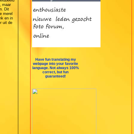
eldbeeld
, maar
. Dit
De merel
nk en in
r uit de
Have fun translating my
webpage into your favorite
language. Not always 100%
correct, but fun
guaranteed!