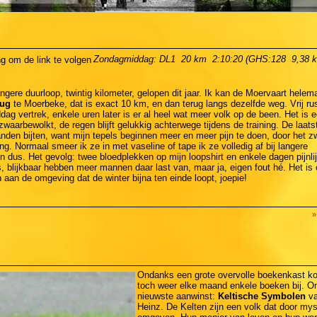
Zondagmiddag: DL1  20 km  2:10:20 (GHS:128  9,38 k
ngere duurloop, twintig kilometer, gelopen dit jaar. Ik kan de Moervaart helem
ug
te Moerbeke, dat is exact 10 km, en dan terug langs dezelfde weg. Vrij rus
ag vertrek, enkele uren later is er al heel wat meer volk op de been. Het is e
waarbewolkt, de regen blijft gelukkig achterwege tijdens de training. De laatste
anden bijten, want mijn tepels beginnen meer en meer pijn te doen, door het z
g. Normaal smeer ik ze in met vaseline of tape ik ze volledig af bij langere
n dus. Het gevolg: twee bloedplekken op mijn loopshirt en enkele dagen pijnli
, blijkbaar hebben meer mannen daar last van, maar ja, eigen fout hé. Het is
 aan de omgeving dat de winter bijna ten einde loopt, joepie!
»
Ondanks een grote overvolle boekenkast k
toch weer elke maand enkele boeken bij. O
nieuwste aanwinst:
Keltische Symbolen
va
Heinz. De Kelten zijn een volk dat door mys