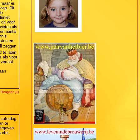
 maar er
roep. Dit
de
limiet
 dit voor
 weten als
en aantal
nnis
isten en
wil zeggen
 te laten
s als voor
 verrast
gaan
 Reageer (1)
 zaterdag
an te
vergeven
zetel.