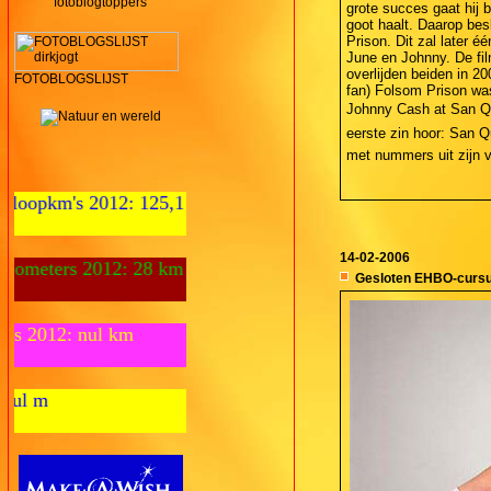
fotoblogtoppers
grote succes gaat hij b
goot haalt. Daarop bes
Prison. Dit zal later 
June en Johnny. De fil
overlijden beiden in 20
FOTOBLOGSLIJST
fan) Folsom Prison was
Johnny Cash at San Que
eerste zin hoor: San Qu
met nummers uit zijn v
12: 125,1 km
14-02-2006
2: 28 km
Gesloten EHBO-curs
 km
Zwemmeters 2012: nul m