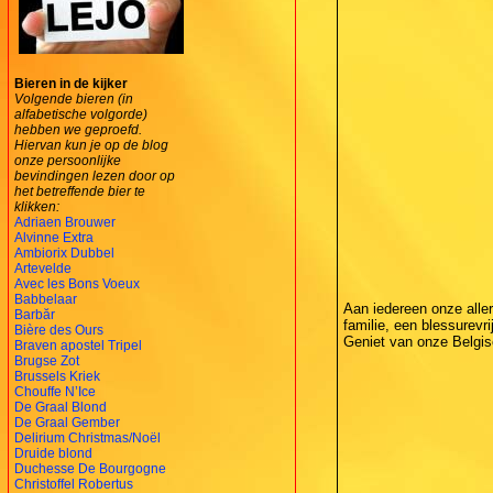
Bieren in de kijker
Volgende bieren (in
alfabetische volgorde)
hebben we geproefd.
Hiervan kun je op de blog
onze persoonlijke
bevindingen lezen door op
het betreffende bier te
klikken:
Adriaen Brouwer
Alvinne Extra
Ambiorix Dubbel
Artevelde
Avec les Bons Voeux
Babbelaar
Aan iedereen onze alle
Barbăr
familie, een blessurevrij
Bière des Ours
Geniet van onze Belgisc
Braven apostel Tripel
Brugse Zot
Brussels Kriek
Chouffe N’Ice
De Graal Blond
De Graal Gember
Delirium Christmas/Noël
Druide blond
Duchesse De Bourgogne
Christoffel Robertus