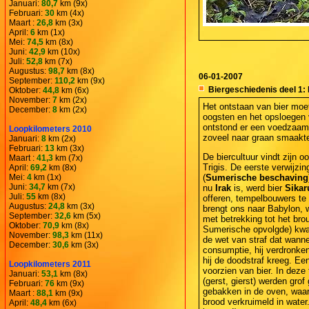
Januari:
80,7
km (9x)
Februari:
30
km (4x)
Maart :
26,8
km (3x)
April:
6
km (1x)
Mei:
74,5
km (8x)
Juni:
42,9
km (10x)
Juli:
52,8
km (7x)
Augustus:
98,7
km (8x)
06-01-2007
September:
110,2
km (9x)
Biergeschiedenis deel 1: 
Oktober:
44,8
km (6x)
November:
7
km (2x)
Het ontstaan van bier moet
December:
8
km (2x)
oogsten en het opsloegen v
ontstond er een voedzaam 
Loopkilometers 2010
zoveel naar graan smaakt
Januari:
8
km (2x)
Februari:
13
km (3x)
De biercultuur vindt zijn
Maart :
41,3
km (7x)
Trigis. De eerste verwijzin
April:
69,2
km (8x)
Mei:
4
km (1x)
(
Sumerische beschaving
Juni:
34,7
km (7x)
nu
Irak
is, werd bier
Sikar
Juli:
55
km (8x)
offeren, tempelbouwers te 
Augustus:
24,8
km (3x)
brengt ons naar Babylon, 
September:
32,6
km (5x)
met betrekking tot het bro
Oktober:
70,9
km (8x)
Sumerische opvolgde) kwame
November:
98,3
km (11x)
de wet van straf dat wanne
December:
30,6
km (3x)
consumptie, hij verdronken 
hij de doodstraf kreeg. Een
Loopkilometers 2011
voorzien van bier. In dez
Januari:
53,1
km (8x)
(gerst, gierst) werden gro
Februari:
76
km (9x)
gebakken in de oven, waar
Maart :
88,1
km (9x)
brood verkruimeld in water.
April:
48,4
km (6x)