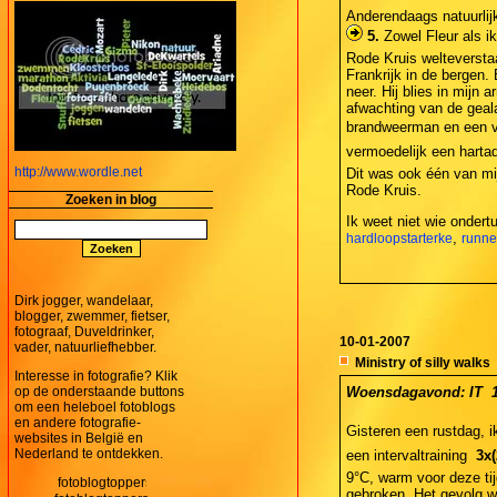
Anderendaags natuurlijk
5.
Zowel Fleur als ik
Rode Kruis welteverstaa
Frankrijk in de bergen.
neer. Hij blies in mijn 
afwachting van de geal
brandweerman en een ve
vermoedelijk een hartade
http://www.wordle.net
Dit was ook één van mi
Rode Kruis.
Zoeken in blog
Ik weet niet wie ondertu
,
hardloopstarterke
runner
Dirk jogger, wandelaar,
blogger, zwemmer, fietser,
fotograaf, Duveldrinker,
10-01-2007
vader, natuurliefhebber.
Ministry of silly walks
Interesse in fotografie? Klik
op de onderstaande buttons
Woensdagavond: IT  10
om een heleboel fotoblogs
en andere fotografie-
Gisteren een rustdag, 
websites in België en
Nederland te ontdekken.
een intervaltraining 
3x(
9°C, warm voor deze tij
gebroken. Het gevolg wa