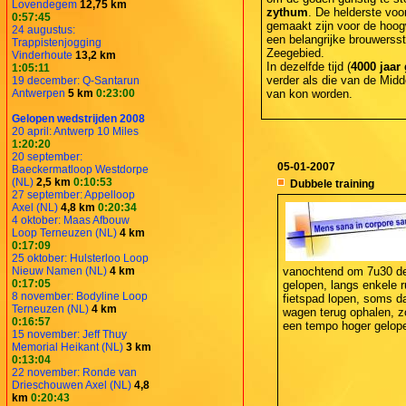
Lovendegem
12,75 km
zythum
. De helderste vo
0:57:45
gemaakt zijn voor de hoo
24 augustus:
een belangrijke brouwersst
Trappistenjogging
Zeegebied.
Vinderhoute
13,2 km
In dezelfde tijd (
4000 jaar
1:05:11
verder als die van de Mid
19 december: Q-Santarun
Antwerpen
5 km
0:23:00
van kon worden.
Gelopen wedstrijden 2008
20 april: Antwerp 10 Miles
1:20:20
20 september:
05-01-2007
Baeckermatloop Westdorpe
(NL)
2,5 km
0:10:53
Dubbele training
27 september: Appelloop
Axel (NL)
4,8 km
0:20:34
4 oktober: Maas Afbouw
Loop Terneuzen (NL)
4 km
0:17:09
25 oktober: Hulsterloo Loop
Nieuw Namen (NL)
4 km
vanochtend om 7u30 de 
0:17:05
gelopen, langs enkele r
8 november: Bodyline Loop
fietspad lopen, soms d
Terneuzen (NL)
4 km
wagen terug ophalen, z
0:16:57
een tempo hoger gelope
15 november: Jeff Thuy
Memorial Heikant (NL)
3 km
0:13:04
22 november: Ronde van
Drieschouwen Axel (NL)
4,8
km
0:20:43