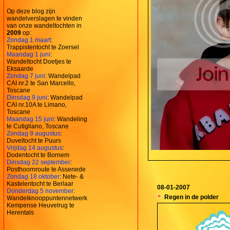
Op deze blog zijn
wandelverslagen te vinden
van onze wandeltochten in
2009
op:
Zondag 1 maart
:
Trappistentocht te Zoersel
Maandag 1 juni
:
Wandeltocht Doetjes te
Eksaarde
Zondag 7 juni
: Wandelpad
CAI nr.2 te San Marcello,
Toscane
Dinsdag 9 juni
: Wandelpad
CAI nr.10A te Limano,
Toscane
Maandag 15 juni
: Wandeling
te Cutigliano, Toscane
Zondag 9 augustus
:
Duveltocht te Puurs
Vrijdag 14 augustus
:
Dodentocht te Bornem
Dinsdag 22 september
:
Posthoornroute te Assenede
Zondag 18 oktober
: Nete- &
Kastelentocht te Berlaar
08-01-2007
Donderdag 5 november
:
Regen in de polder
Wandelknooppuntennetwerk
Kempense Heuvelrug te
Herentals