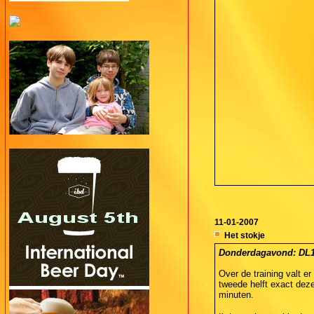
11-01-2007
Het stokje
Donderdagavond: DL1 -
Over de training valt e
tweede helft exact dezel
minuten.