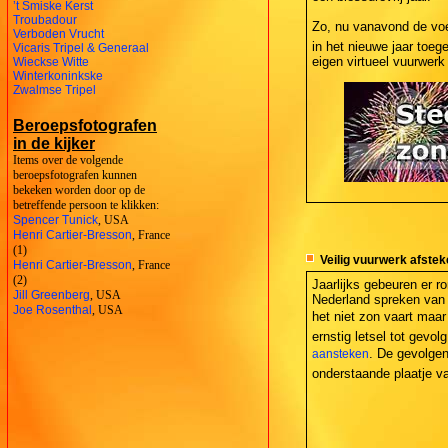
’t Smiske Kerst
Troubadour
Zo, nu vanavond de voet
Verboden Vrucht
in het nieuwe jaar toeg
Vicaris Tripel & Generaal
eigen virtueel vuurwerk 
Wieckse Witte
Winterkoninkske
Zwalmse Tripel
Beroepsfotografen
in de kijker
Items over de volgende
beroepsfotografen kunnen
bekeken worden door op de
betreffende persoon te klikken:
Spencer Tunick
, USA
Henri Cartier-Bresson
, France
(1)
Veilig vuurwerk afstek
Henri Cartier-Bresson
, France
(2)
Jaarlijks gebeuren er r
Jill Greenberg
, USA
Nederland spreken van m
Joe Rosenthal
, USA
het niet zon vaart maa
ernstig letsel tot gevo
. De gevolgen
aansteken
onderstaande plaatje va