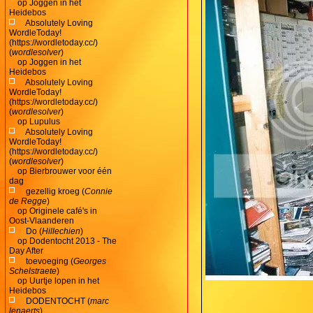
op
Joggen in het
Heidebos
Absolutely Loving
WordleToday!
(https://wordletoday.cc/)
(
wordlesolver
)
op
Joggen in het
Heidebos
Absolutely Loving
WordleToday!
(https://wordletoday.cc/)
(
wordlesolver
)
op
Lupulus
Absolutely Loving
WordleToday!
(https://wordletoday.cc/)
(
wordlesolver
)
op
Bierbrouwer voor één
dag
gezellig kroeg (
Connie
de Regge
)
op
Originele café's in
Oost-Vlaanderen
Do (
Hillechien
)
op
Dodentocht 2013 - The
Day After
toevoeging (
Georges
Schelstraete
)
op
Uurtje lopen in het
Heidebos
DODENTOCHT (
marc
lenaerts
)