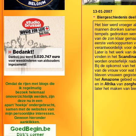
13-01-2007
Biergeschiedenis deel
Het bier werd vroeger a
mannen dronken samen h
tempels gedronken werd
van de zon klaar gemaa
eerste verkooppunten v
verantwoordelijk voor d
Later is het werk van 
vinden in het
Scandina
worden onsterfelijk nad
Bij de opkomst van het 
van de vrouw voor wat b
bleven vrouwen gegiste
het
Amazone
gebied 
Omdat de rijen met blogs die
en in
Afrika
van
zorgh
ik regelmatig
later het maken van b
bezoek helemaal
onoverzichtelijk werden, zijn
deze nu in een
apart 'hoekje' ondergebracht,
samen met de websites van
mijn persoonlijke interesses.
Gewoon hieronder
aanklikken.