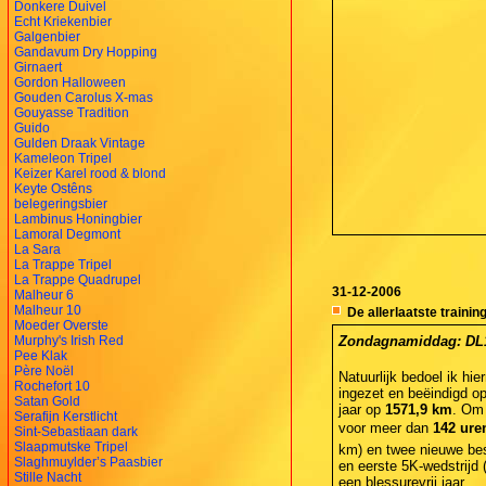
Donkere Duivel
Echt Kriekenbier
Galgenbier
Gandavum Dry Hopping
Girnaert
Gordon Halloween
Gouden Carolus X-mas
Gouyasse Tradition
Guido
Gulden Draak Vintage
Kameleon Tripel
Keizer Karel rood & blond
Keyte Ostêns
belegeringsbier
Lambinus Honingbier
Lamoral Degmont
La Sara
La Trappe Tripel
La Trappe Quadrupel
31-12-2006
Malheur 6
Malheur 10
De allerlaatste trainin
Moeder Overste
Murphy's Irish Red
Zondagnamiddag: DL1 
Pee Klak
Père Noël
Natuurlijk bedoel ik hie
Rochefort 10
ingezet en beëindigd op
Satan Gold
jaar op
1571,9 km
. Om 
Serafijn Kerstlicht
voor meer dan
142 ure
Sint-Sebastiaan dark
Slaapmutske Tripel
km) en twee nieuwe bes
Slaghmuylder’s Paasbier
en eerste 5K-wedstrijd 
Stille Nacht
een blessurevrij jaar.