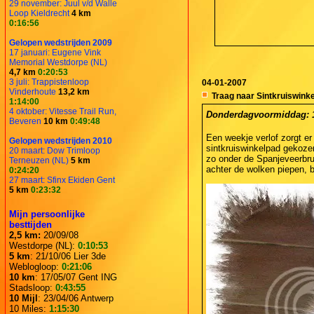
29 november: Juul v/d Walle
Loop Kieldrecht
4 km
0:16:56
Gelopen wedstrijden 2009
17 januari: Eugene Vink
Memorial Westdorpe (NL)
4,7 km
0:20:53
3 juli: Trappistenloop
04-01-2007
Vinderhoute
13,2 km
Traag naar Sintkruiswinke
1:14:00
4 oktober: Vitesse Trail Run,
Donderdagvoormiddag: 10
Beveren
10 km
0:49:48
Een weekje verlof zorgt er
Gelopen wedstrijden 2010
sintkruiswinkelpad gekoze
20 maart: Dow Trimloop
zo onder de Spanjeveerbr
Terneuzen (NL)
5 km
achter de wolken piepen, 
0:24:20
27 maart: Sfinx Ekiden Gent
5 km
0:23:32
Mijn persoonlijke
besttijden
2,5 km:
20/09/08
Westdorpe (NL):
0:10:53
5 km
: 21/10/06 Lier 3de
Weblogloop:
0:21:06
10 km
: 17/05/07 Gent ING
Stadsloop:
0:43:55
10 Mijl
: 23/04/06 Antwerp
10 Miles:
1:15:30