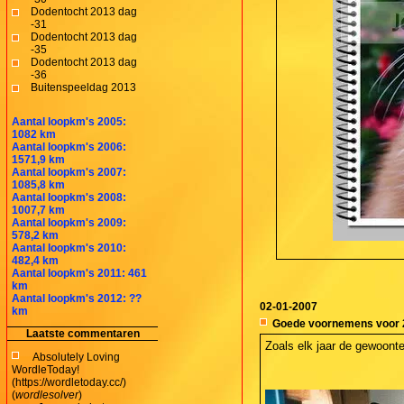
Dodentocht 2013 dag
-31
Dodentocht 2013 dag
-35
Dodentocht 2013 dag
-36
Buitenspeeldag 2013
Aantal loopkm's 2005:
1082 km
Aantal loopkm's 2006:
1571,9 km
Aantal loopkm's 2007:
1085,8 km
Aantal loopkm's 2008:
1007,7 km
Aantal loopkm's 2009:
578,2 km
Aantal loopkm's 2010:
482,4 km
Aantal loopkm's 2011: 461
km
Aantal loopkm's 2012: ??
02-01-2007
km
Goede voornemens voor 
Laatste commentaren
Zoals elk jaar de gewoont
Absolutely Loving
WordleToday!
(https://wordletoday.cc/)
(
wordlesolver
)