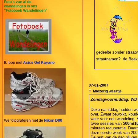
Foto's van al de
wandelingen in ons
"Fotoboek Wandelingen"
gedeelte zonder straatve
straatnamen?  de Beeks
Ik loop met
Asics Gel Kayano
07-01-2007
Miezerig weertje
Zondagvoormiddag: WD  1
Deze namiddag hadden we o
over. Zwaar bewolkt, koud
weer voor een wandeling. 
We fotograferen met de
Nikon D80
twee sessies van
500m/1
minuten recuperatie. Daarn
deze eerste week van 20
De rest van de dag blijven