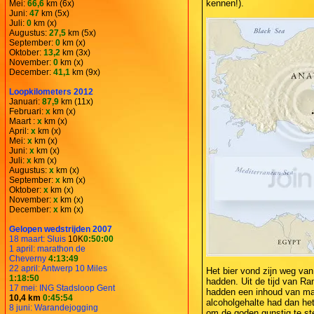
kennen!).
Mei:
66,6
km (6x)
Juni:
47
km (5x)
Juli:
0
km (x)
Augustus:
27,5
km (5x)
September:
0
km (x)
Oktober:
13,2
km (3x)
November:
0
km (x)
December:
41,1
km (9x)
Loopkilometers 2012
Januari:
87,9
km (11x)
Februari:
x
km (x)
Maart :
x
km (x)
April:
x
km (x)
Mei:
x
km (x)
Juni:
x
km (x)
Juli:
x
km (x)
Augustus:
x
km (x)
September:
x
km (x)
Oktober:
x
km (x)
November:
x
km (x)
December:
x
km (x)
Gelopen wedstrijden 2007
18 maart: Sluis
10K
0:50:00
1 april: marathon de
Cheverny
4:13:49
22 april: Antwerp 10 Miles
Het bier vond zijn weg van
1:18:50
hadden. Uit de tijd van Ra
17 mei: ING Stadsloop Gent
hadden een inhoud van maar 
10,4 km
0:45:54
alcoholgehalte had dan het
8 juni: Warandejogging
om de goden gunstig te s