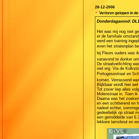
28-12-2006
Verloren gelopen in de
Donderdagavond: DL1  
Het was mij nog niet g
er de familiale omstan
werd een training inge
even het stratenplan be
bij Fleurs ouders was i
vanavond te donker om v
De straatverlichting wa
niet erg. Via de Kolks
Portugesestraat en Schu
komen. Verrassend ware
Blijkbaar wordt hier w
Tot zover liep alles vo
Molenstraat in. Toen ik
Daarna was het zoeken t
en een schitterend en h
nadeel echter, sommige
gedeeltelijk op straat 
een gemiddelde van 6.3
lekkere lamsbout en een