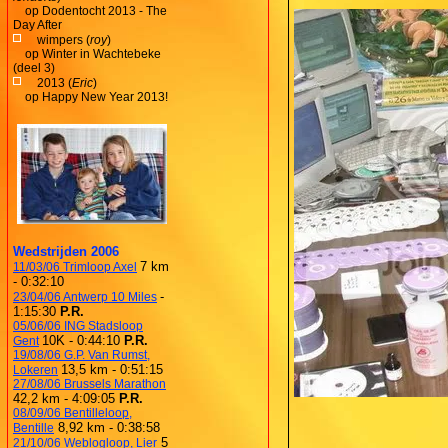
op
Dodentocht 2013 - The
Day After
wimpers (
roy
)
op
Winter in Wachtebeke
(deel 3)
2013 (
Eric
)
op
Happy New Year 2013!
Wedstrijden 2006
7 km
11/03/06 Trimloop Axel
- 0:32:10
-
23/04/06 Antwerp 10 Miles
1:15:30
P.R.
05/06/06 ING Stadsloop
10K - 0:44:10
P.R.
Gent
19/08/06 G.P. Van Rumst,
13,5 km - 0:51:15
Lokeren
27/08/06 Brussels Marathon
42,2 km - 4:09:05
P.R.
08/09/06 Bentilleloop,
8,92 km - 0:38:58
Bentille
5
21/10/06 Weblogloop, Lier