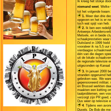
Ik kreeg het stokje 
niemand weet
. Welke 
tot het volgende kwam:
1.
Meer dan drie dec
opgeven en het is er n
toch wat spijt van heb.
2.
Ik ben een redelij
Antwerps Arbeidersverb
Melsele, en in beide cl
schaakprestaties waar i
Duitsland in 1999 hield 
vooraleer ik na 5,5 uur
vierdaagse schaakmeeti
één van die dagen spee
uit de lokale schaakve
de regionale televisie e
uitgezonden op Kanaal 3
3.
In januari 2000 b
stranden opgeruimd heb
gebroken was. We waren 
gepensioneerd militair,
en Brussel werkten daar
maakten een ketting o
taalproblemen, een voo
verzorgt zijn PR goed, 
Dus weer op televisie e
4
. Tijdens een avon
Duvels. De Bob die me