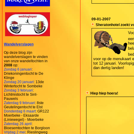
09-01-2007
Sheratonhotel zoekt vo
Voo
een
hee
Wandelverslagen
bel
Op deze blog zijn
bed
wandelverslagen te vinden
voor op de menukaart e
van onze wandeltochten in
tot 12 januari. Voorlopi
2008
op:
dan dertig landen!
Zondag 6 januari
:
Driekoningentocht te De
Klinge
Zondag 20 januari
: 13de
Wintertocht te Sombeke
Zondag 3 februari
:
Hiep hiep hoera!
Lichtmistocht te Sint-
Pauwels
Zaterdag 9 februari
: 8ste
Geutelingentocht te Elst
Donderdag 6 maart
: GR122
Moerbeke - Eksaarde
(Liniewegel) - Moerbeke
Zaterdag 26 april
:
Bloesemtochten te Borgloon
Vrijdag 2 mei
: Rieslingweg