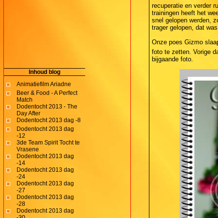
recuperatie en verder r
trainingen heeft het wee
snel gelopen werden, z
trager gelopen, dat was 
Onze poes Gizmo slaapt
foto te zetten. Vorige 
bijgaande foto.
Inhoud blog
Animatiefilm Ariadne
Beer & Food - A Perfect
Match
Dodentocht 2013 - The
Day After
Dodentocht 2013 dag -8
Dodentocht 2013 dag
-12
3de Team Spirit Tocht te
Vrasene
Dodentocht 2013 dag
-14
Dodentocht 2013 dag
-24
Dodentocht 2013 dag
-27
Dodentocht 2013 dag
-28
Dodentocht 2013 dag
-30