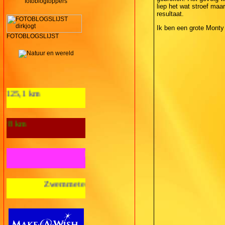
fotoblogtoppers
liep het wat stroef ma
resultaat.
Ik ben een grote Monty 
FOTOBLOGSLIJST
Aantal loopkm's 2012: 125,1 km
Wandelkilometers 2012: 28 km
Fietskilometers 2012: nul km
mmeters 2012: nul m