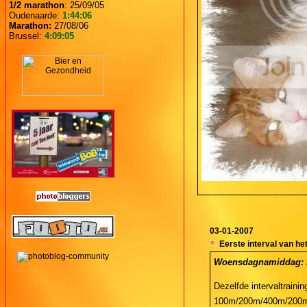
1/2 marathon
: 25/09/05
Oudenaarde:
1:44:06
Marathon:
27/08/06
Brussel:
4:09:05
03-01-2007
Eerste interval van het
Woensdagnamiddag: IT 
Dezelfde intervaltrainin
100m/200m/400m/200m/1