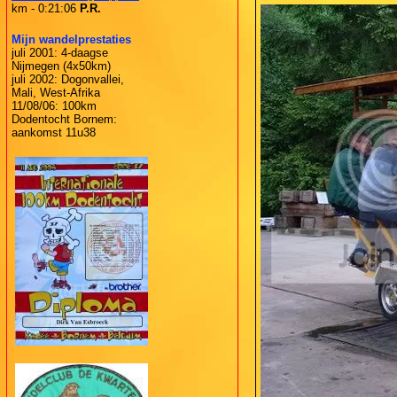
km - 0:21:06
P.R.
Mijn wandelprestaties
juli 2001: 4-daagse
Nijmegen (4x50km)
juli 2002: Dogonvallei,
Mali, West-Afrika
11/08/06: 100km
Dodentocht Bornem:
aankomst 11u38