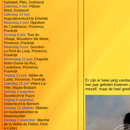
Kallstadt, Pfalz, Duitsland
Zaterdag 3 mei:
Pfälzer
Wald, Duitsland
Zaterdag 24 mei
:
Augustijnentocht te Ertvelde
Maandag 2 juni
: Oppidum
de Castellaras, Provence,
Frankrijk
Zondag 8 juni:
Tour du
Village, Moustiers-Ste-Marie,
Provence, Frankrijk
Maandag 9 juni:
Gourdon -
Le Pont du Loup, Provence,
Frankrijk
Woensdag 11 juni:
Chapelle
Notre-Dame-du-Roc,
Castellane, Provence,
Frankrijk
Vrijdag 13 juni:
Vallée de
Caille, Provence, Frankrijk
Er zijn er twee jarig vand
Zaterdag 25 juli
: Villers-La-
tien jaar geleden kwamen 
Ville, Waals-Brabant
mezelf, maar de heel goed 
Zondag 3 augustus:
Duveltocht te Puurs
Vrijdag 8 augustus:
Dodentocht te Bornem
Zondag 12 oktober:
Oktober-
en Kastanjetochten te
Waasmunster
Zondag 2 november:
Marche
de la Vallée du Piéton, Pont-
à-Celles