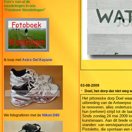
Foto's van al de
wandelingen in ons
"Fotoboek Wandelingen"
Ik loop met
Asics Gel Kayano
03-08-2009
Doel, het dorp dat niet weg w
Het pittoreske dorp Doel waa
uitbreiding van de Antwerpse 
te renoveren, alles ondertus
hun (verloren) strijd tot de 
We fotograferen met de
Nikon D80
Sinds zondag 24 mei 2009 lo
kunstenaars. Aan dit brede s
standen: van eerstejaarsstud
Pistoletto, die spontaan een