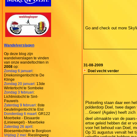
Go and check out more Sky
Wandelverslagen
Op deze blog zijn
wandelverslagen te vinden
van onze wandeltochten in
31-08-2009
2008
op:
Zondag 6 januari
:
Doel vecht verder
Driekoningentocht te De
Klinge
Zondag 20 januari
: 13de
Wintertocht te Sombeke
Zondag 3 februari
:
Lichtmistocht te Sint-
Pauwels
Plotseling staan daar een he
Zaterdag 9 februari
: 8ste
polderdorp Doel, twee dagen 
Geutelingentocht te Elst
...Groen! (Agalev) heeft zic
Donderdag 6 maart
: GR122
Moerbeke - Eksaarde
deel uitmaakte van de paars-
(Liniewegel) - Moerbeke
ertoe geleid hebben dat er vo
Zaterdag 26 april
:
voor het behoud van Doel, me
Bloesemtochten te Borgloon
Op 31 augustus vervalt het ti
Vrijdag 2 mei
: Rieslingweg
vrijwillig verkocht hebben ma