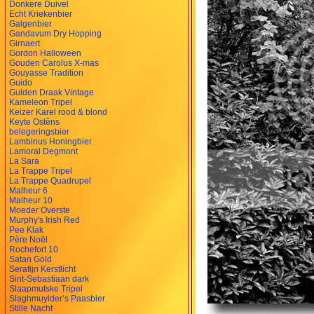
Donkere Duivel
Echt Kriekenbier
Galgenbier
Gandavum Dry Hopping
Girnaert
Gordon Halloween
Gouden Carolus X-mas
Gouyasse Tradition
Guido
Gulden Draak Vintage
Kameleon Tripel
Keizer Karel rood & blond
Keyte Ostêns
belegeringsbier
Lambinus Honingbier
Lamoral Degmont
La Sara
La Trappe Tripel
La Trappe Quadrupel
Malheur 6
Malheur 10
Moeder Overste
Murphy's Irish Red
Pee Klak
Père Noël
Rochefort 10
Satan Gold
Serafijn Kerstlicht
Sint-Sebastiaan dark
Slaapmutske Tripel
Slaghmuylder’s Paasbier
Stille Nacht