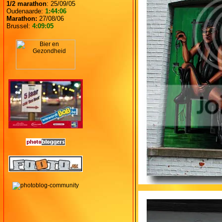
1/2 marathon
: 25/09/05
Oudenaarde:
1:44:06
Marathon:
27/08/06
Brussel:
4:09:05