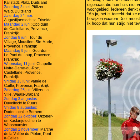
Kallstadt, Pfalz, Duitsland
eigenaars die hun huis niet vr
Zaterdag 3 mei:
Pfälzer
woongebied. Iedereen denkt d
Wald, Duitsland
"Ah ja, het is terecht dat z
Zaterdag 24 mei
:
bewijzen waarom Doel moest v
Augustijnentocht te Ertvelde
Ik hoop dat hun strijd niet te
Maandag 2 juni
: Oppidum
de Castellaras, Provence,
Frankrijk
Zondag 8 juni:
Tour du
Village, Moustiers-Ste-Marie,
Provence, Frankrijk
Maandag 9 juni:
Gourdon -
Le Pont du Loup, Provence,
Frankrijk
Woensdag 11 juni:
Chapelle
Notre-Dame-du-Roc,
Castellane, Provence,
Frankrijk
Vrijdag 13 juni:
Vallée de
Caille, Provence, Frankrijk
Zaterdag 25 juli
: Villers-La-
Ville, Waals-Brabant
Zondag 3 augustus:
Duveltocht te Puurs
Vrijdag 8 augustus:
Dodentocht te Bornem
Zondag 12 oktober:
Oktober-
en Kastanjetochten te
Waasmunster
Zondag 2 november:
Marche
de la Vallée du Piéton, Pont-
à-Celles