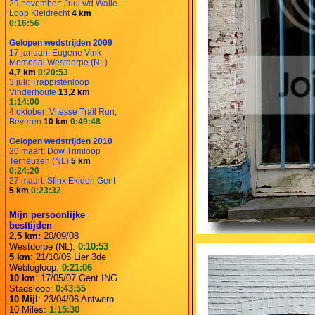
29 november: Juul v/d Walle
Loop Kieldrecht
4 km
0:16:56
Gelopen wedstrijden 2009
17 januari: Eugene Vink
Memorial Westdorpe (NL)
4,7 km
0:20:53
3 juli: Trappistenloop
Vinderhoute
13,2 km
1:14:00
4 oktober: Vitesse Trail Run,
Beveren
10 km
0:49:48
Gelopen wedstrijden 2010
20 maart: Dow Trimloop
Terneuzen (NL)
5 km
0:24:20
27 maart: Sfinx Ekiden Gent
5 km
0:23:32
Mijn persoonlijke
besttijden
2,5 km:
20/09/08
Westdorpe (NL):
0:10:53
5 km
: 21/10/06 Lier 3de
Weblogloop:
0:21:06
10 km
: 17/05/07 Gent ING
Stadsloop:
0:43:55
10 Mijl
: 23/04/06 Antwerp
10 Miles:
1:15:30