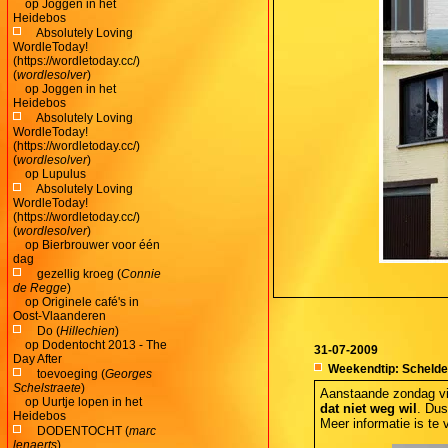
op
Joggen in het
Heidebos
Absolutely Loving
WordleToday!
(https://wordletoday.cc/)
(
wordlesolver
)
op
Joggen in het
Heidebos
Absolutely Loving
WordleToday!
(https://wordletoday.cc/)
(
wordlesolver
)
op
Lupulus
Absolutely Loving
WordleToday!
(https://wordletoday.cc/)
(
wordlesolver
)
op
Bierbrouwer voor één
dag
gezellig kroeg (
Connie
de Regge
)
op
Originele café's in
Oost-Vlaanderen
Do (
Hillechien
)
op
Dodentocht 2013 - The
31-07-2009
Day After
Weekendtip: Schelde
toevoeging (
Georges
Schelstraete
)
Aanstaande zondag vin
op
Uurtje lopen in het
dat niet weg wil
. Dus
Heidebos
Meer informatie is te 
DODENTOCHT (
marc
lenaerts
)