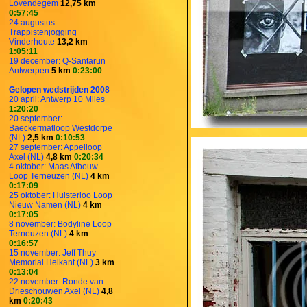
Lovendegem
12,75 km
0:57:45
24 augustus:
Trappistenjogging
Vinderhoute
13,2 km
1:05:11
19 december: Q-Santarun
Antwerpen
5 km
0:23:00
Gelopen wedstrijden 2008
20 april: Antwerp 10 Miles
1:20:20
20 september:
Baeckermatloop Westdorpe
(NL)
2,5 km
0:10:53
27 september: Appelloop
Axel (NL)
4,8 km
0:20:34
4 oktober: Maas Afbouw
Loop Terneuzen (NL)
4 km
0:17:09
25 oktober: Hulsterloo Loop
Nieuw Namen (NL)
4 km
0:17:05
8 november: Bodyline Loop
Terneuzen (NL)
4 km
0:16:57
15 november: Jeff Thuy
Memorial Heikant (NL)
3 km
0:13:04
22 november: Ronde van
Drieschouwen Axel (NL)
4,8
km
0:20:43