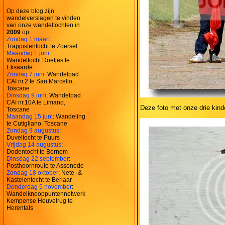
Op deze blog zijn
wandelverslagen te vinden
van onze wandeltochten in
2009
op:
Zondag 1 maart
:
Trappistentocht te Zoersel
Maandag 1 juni
:
Wandeltocht Doetjes te
Eksaarde
Zondag 7 juni
: Wandelpad
CAI nr.2 te San Marcello,
Toscane
Dinsdag 9 juni
: Wandelpad
CAI nr.10A te Limano,
Deze foto met onze drie kinde
Toscane
Maandag 15 juni
: Wandeling
te Cutigliano, Toscane
Zondag 9 augustus
:
Duveltocht te Puurs
Vrijdag 14 augustus
:
Dodentocht te Bornem
Dinsdag 22 september
:
Posthoornroute te Assenede
Zondag 18 oktober
: Nete- &
Kastelentocht te Berlaar
Donderdag 5 november
:
Wandelknooppuntennetwerk
Kempense Heuvelrug te
Herentals