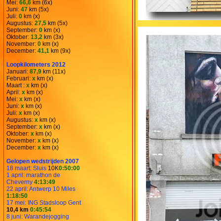
Mei:
66,6
km (6x)
Juni:
47
km (5x)
Juli:
0
km (x)
Augustus:
27,5
km (5x)
September:
0
km (x)
Oktober:
13,2
km (3x)
November:
0
km (x)
December:
41,1
km (9x)
Loopkilometers 2012
Januari:
87,9
km (11x)
Februari:
x
km (x)
Maart :
x
km (x)
April:
x
km (x)
Mei:
x
km (x)
Juni:
x
km (x)
Juli:
x
km (x)
Augustus:
x
km (x)
September:
x
km (x)
Oktober:
x
km (x)
November:
x
km (x)
December:
x
km (x)
Gelopen wedstrijden 2007
18 maart: Sluis
10K
0:50:00
1 april: marathon de
Cheverny
4:13:49
22 april: Antwerp 10 Miles
1:18:50
17 mei: ING Stadsloop Gent
10,4 km
0:45:54
8 juni: Warandejogging