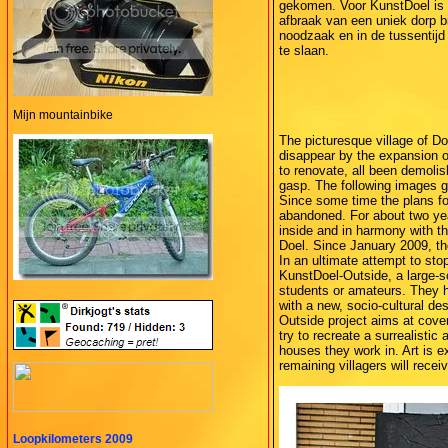
gekomen. Voor KunstDoel is 
afbraak van een uniek dorp b
noodzaak en in de tussentijd 
te slaan.
Mijn mountainbike
The picturesque village of Doe
disappear by the expansion o
to renovate, all been demolish
gasp. The following images gi
Since some time the plans fo
abandoned. For about two year
inside and in harmony with th
Doel. Since January 2009, th
In an ultimate attempt to sto
KunstDoel-Outside, a large-sc
students or amateurs. They ho
with a new, socio-cultural de
Outside project aims at cove
try to recreate a surrealistic
houses they work in. Art is e
remaining villagers will recei
Loopkilometers 2009