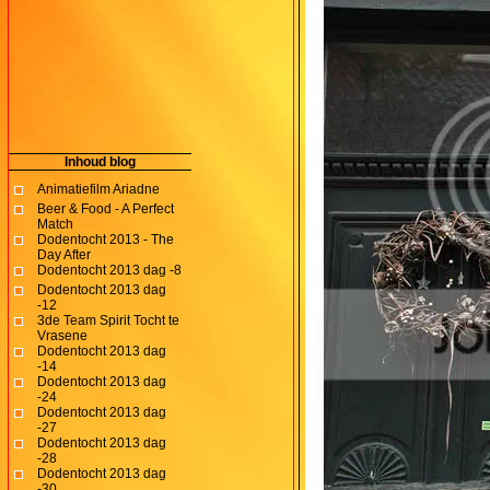
Inhoud blog
Animatiefilm Ariadne
Beer & Food - A Perfect
Match
Dodentocht 2013 - The
Day After
Dodentocht 2013 dag -8
Dodentocht 2013 dag
-12
3de Team Spirit Tocht te
Vrasene
Dodentocht 2013 dag
-14
Dodentocht 2013 dag
-24
Dodentocht 2013 dag
-27
Dodentocht 2013 dag
-28
Dodentocht 2013 dag
-30