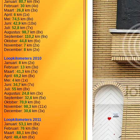
Januari:
80,7
km (9x)
Februari:
30
km (4x)
Maart :
26,8
km (3x)
April:
6
km (1x)
Mei:
74,5
km (8x)
Juni:
42,9
km (10x)
Juli:
52,8
km (7x)
Augustus:
98,7
km (8x)
September:
110,2
km (9x)
Oktober:
44,8
km (6x)
November:
7
km (2x)
December:
8
km (2x)
Loopkilometers 2010
Januari:
8
km (2x)
Februari:
13
km (3x)
Maart :
41,3
km (7x)
April:
69,2
km (8x)
Mei:
4
km (1x)
Juni:
34,7
km (7x)
Juli:
55
km (8x)
Augustus:
24,8
km (3x)
September:
32,6
km (5x)
Oktober:
70,9
km (8x)
November:
98,3
km (11x)
December:
30,6
km (3x)
Loopkilometers 2011
Januari:
53,1
km (8x)
Februari:
76
km (9x)
Maart :
88,1
km (9x)
April:
48,4
km (6x)