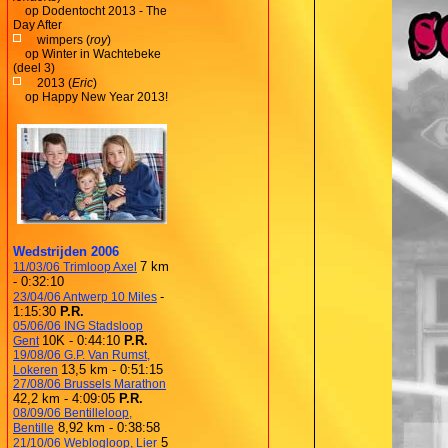
op
Dodentocht 2013 - The
Day After
wimpers (
roy
)
op
Winter in Wachtebeke
(deel 3)
2013 (
Eric
)
op
Happy New Year 2013!
Wedstrijden 2006
7 km
11/03/06 Trimloop Axel
- 0:32:10
-
23/04/06 Antwerp 10 Miles
1:15:30
P.R.
05/06/06 ING Stadsloop
10K - 0:44:10
P.R.
Gent
19/08/06 G.P. Van Rumst,
13,5 km - 0:51:15
Lokeren
27/08/06 Brussels Marathon
42,2 km - 4:09:05
P.R.
08/09/06 Bentilleloop,
8,92 km - 0:38:58
Bentille
5
21/10/06 Weblogloop, Lier