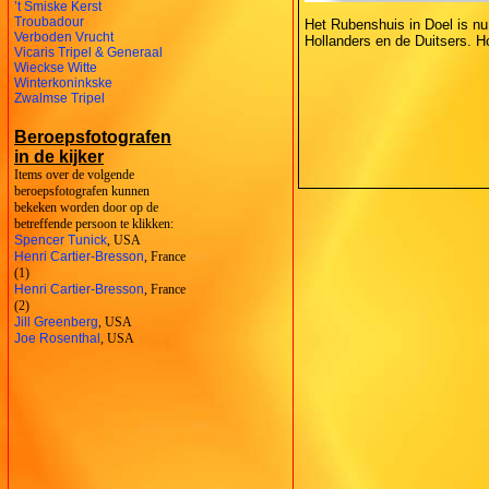
’t Smiske Kerst
Troubadour
Het Rubenshuis in Doel is nu
Verboden Vrucht
Hollanders en de Duitsers. H
Vicaris Tripel & Generaal
Wieckse Witte
Winterkoninkske
Zwalmse Tripel
Beroepsfotografen
in de kijker
Items over de volgende
beroepsfotografen kunnen
bekeken worden door op de
betreffende persoon te klikken:
Spencer Tunick
, USA
Henri Cartier-Bresson
, France
(1)
Henri Cartier-Bresson
, France
(2)
Jill Greenberg
, USA
Joe Rosenthal
, USA