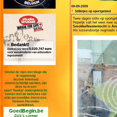
09-09-2009
Stilletjes op sportgebied
Twee dagen stilte op sportge
Hopelijk valt het weer mee 
Smokkelfeestentocht
te
As
Als tussendoortje nogmaals e
Omdat de rijen met blogs die
ik regelmatig
bezoek helemaal
onoverzichtelijk werden, zijn
deze nu in een
apart 'hoekje' ondergebracht,
samen met de websites van
mijn persoonlijke interesses.
Gewoon hieronder
aanklikken.