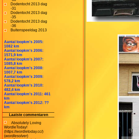
Dodentocht 2013 dag
-31
Dodentocht 2013 dag
-35
Dodentocht 2013 dag
-36
Buitenspeeldag 2013
Aantal loopkm's 2005:
1082 km
Aantal loopkm's 2006:
1571,9 km
Aantal loopkm's 2007:
1085,8 km
Aantal loopkm's 2008:
1007,7 km
Aantal loopkm's 2009:
578,2 km
Aantal loopkm's 2010:
482,4 km
Aantal loopkm's 2011: 461
km
Aantal loopkm's 2012: ??
km
Laatste commentaren
Absolutely Loving
WordleToday!
(https://wordletoday.cc/)
(
wordlesolver
)