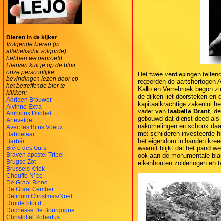
Bieren in de kijker
Volgende bieren (in
alfabetische volgorde)
hebben we geproefd.
Hiervan kun je op de blog
onze persoonlijke
Het twee verdiepingen tellen
bevindingen lezen door op
regeerden de aartshertogen A
het betreffende bier te
Kallo en Verrebroek begon zi
klikken:
de dijken liet doorsteken en
Adriaen Brouwer
kapitaalkrachtige zakenlui he
Alvinne Extra
vader van
Isabella Brant
, d
Ambiorix Dubbel
gebouwd dat dienst deed als 
Artevelde
nakomelingen en schonk daar
Avec les Bons Voeux
met schilderen investeerde h
Babbelaar
het eigendom in handen kree
Barbăr
Bière des Ours
waaruit blijkt dat het pand 
Braven apostel Tripel
ook aan de monumentale blauwe
Brugse Zot
eikenhouten zolderingen en 
Brussels Kriek
Chouffe N’Ice
De Graal Blond
De Graal Gember
Delirium Christmas/Noël
Druide blond
Duchesse De Bourgogne
Christoffel Robertus