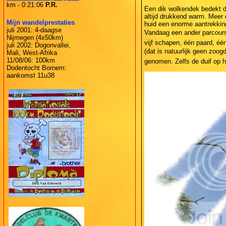
km - 0:21:06
P.R.
Een dik wolkendek bedekt d
altijd drukkend warm. Meer 
Mijn wandelprestaties
huid een enorme aantrekking
juli 2001: 4-daagse
Vandaag een ander parcours 
Nijmegen (4x50km)
vijf schapen, één paard, éé
juli 2002: Dogonvallei,
(dat is natuurlijk geen zoo
Mali, West-Afrika
11/08/06: 100km
genomen. Zelfs de duif op h
Dodentocht Bornem:
aankomst 11u38