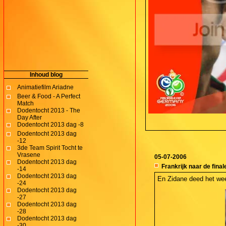
Inhoud blog
Animatiefilm Ariadne
Beer & Food - A Perfect
Match
Dodentocht 2013 - The
Day After
Dodentocht 2013 dag -8
Dodentocht 2013 dag
-12
3de Team Spirit Tocht te
Vrasene
05-07-2006
Dodentocht 2013 dag
Frankrijk naar de final
-14
Dodentocht 2013 dag
En Zidane deed het wee
-24
Dodentocht 2013 dag
-27
Dodentocht 2013 dag
-28
Dodentocht 2013 dag
-30