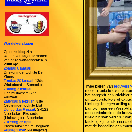
Wandelverslagen
Op deze blog zijn
wandelverslagen te vinden
van onze wandeltochten in
2008
op:
Zondag 6 januari
:
Driekoningentocht te De
Klinge
Zondag 20 januari
: 13de
Wintertocht te Sombeke
Twee bieren van
brouwerij 
Zondag 3 februari
:
meestal enkele exemplaren
Lichtmistocht te Sint-
het aangeeft een kriekbier 
Pauwels
smaakversterkers of extract
Zaterdag 9 februari
: 8ste
Limburg. In tegenstelling t
Geutelingentocht te Elst
Lambic maar een West-Vlaam
Donderdag 6 maart
: GR122
de noorderkrieken de brouw
Moerbeke - Eksaarde
kriekvruchten verschilt van 
(Liniewegel) - Moerbeke
kriek bij zijn eindsamenste
Zaterdag 26 april
:
met de bedoeling een const
Bloesemtochten te Borgloon
Vrijdag 2 mei
: Rieslingweg