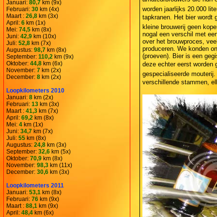
Januari:
80,7
km (9x)
worden jaarlijks 20.000 lit
Februari:
30
km (4x)
Maart :
26,8
km (3x)
tapkranen. Het bier wordt
April:
6
km (1x)
kleine brouwerij geen kope
Mei:
74,5
km (8x)
nogal een verschil met een 
Juni:
42,9
km (10x)
over het brouwproces, veel
Juli:
52,8
km (7x)
produceren. We konden onz
Augustus:
98,7
km (8x)
(proeven). Bier is een geg
September:
110,2
km (9x)
Oktober:
44,8
km (6x)
deze echter eerst worden
November:
7
km (2x)
gespecialiseerde mouterij.
December:
8
km (2x)
verschillende stammen, elk
Loopkilometers 2010
Januari:
8
km (2x)
Februari:
13
km (3x)
Maart :
41,3
km (7x)
April:
69,2
km (8x)
Mei:
4
km (1x)
Juni:
34,7
km (7x)
Juli:
55
km (8x)
Augustus:
24,8
km (3x)
September:
32,6
km (5x)
Oktober:
70,9
km (8x)
November:
98,3
km (11x)
December:
30,6
km (3x)
Loopkilometers 2011
Januari:
53,1
km (8x)
Februari:
76
km (9x)
Maart :
88,1
km (9x)
April:
48,4
km (6x)