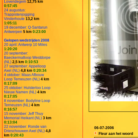
Lovendegem
12,75 km
0:57:45
24 augustus:
Trappistenjogging
Vinderhoute
13,2 km
1:05:11
19 december: Q-Santarun
Antwerpen
5 km
0:23:00
Gelopen wedstrijden 2008
20 april: Antwerp 10 Miles
1:20:20
20 september:
Baeckermatloop Westdorpe
(NL)
2,5 km
0:10:53
27 september: Appelloop
Axel (NL)
4,8 km
0:20:34
4 oktober: Maas Afbouw
Loop Terneuzen (NL)
4 km
0:17:09
25 oktober: Hulsterloo Loop
Nieuw Namen (NL)
4 km
0:17:05
8 november: Bodyline Loop
Terneuzen (NL)
4 km
0:16:57
15 november: Jeff Thuy
Memorial Heikant (NL)
3 km
0:13:04
22 november: Ronde van
06-07-2006
Drieschouwen Axel (NL)
4,8
Fleur aan het woord
km
0:20:43