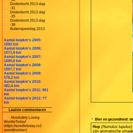
Dodentocht 2013 dag
-31
Dodentocht 2013 dag
-35
Dodentocht 2013 dag
-36
Buitenspeeldag 2013
Aantal loopkm's 2005:
1082 km
Aantal loopkm's 2006:
1571,9 km
Aantal loopkm's 2007:
1085,8 km
Aantal loopkm's 2008:
1007,7 km
Aantal loopkm's 2009:
578,2 km
Aantal loopkm's 2010:
482,4 km
Aantal loopkm's 2011: 461
km
Aantal loopkm's 2012: ??
km
Laatste commentaren
Absolutely Loving
Bier en gezondheid: d
WordleToday!
(https://wordletoday.cc/)
Hop
(Humulus lupulus)
(
wordlesolver
)
zijn aromatische smaa