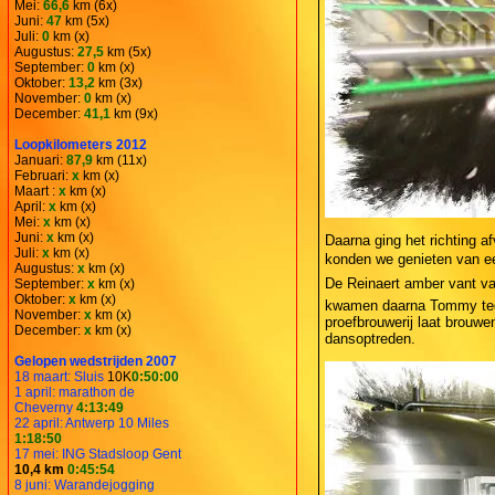
Mei:
66,6
km (6x)
Juni:
47
km (5x)
Juli:
0
km (x)
Augustus:
27,5
km (5x)
September:
0
km (x)
Oktober:
13,2
km (3x)
November:
0
km (x)
December:
41,1
km (9x)
Loopkilometers 2012
Januari:
87,9
km (11x)
Februari:
x
km (x)
Maart :
x
km (x)
April:
x
km (x)
Mei:
x
km (x)
Juni:
x
km (x)
Daarna ging het richting af
Juli:
x
km (x)
konden we genieten van een
Augustus:
x
km (x)
De Reinaert amber vant v
September:
x
km (x)
Oktober:
x
km (x)
kwamen daarna Tommy teg
November:
x
km (x)
proefbrouwerij laat brouwe
December:
x
km (x)
dansoptreden.
Gelopen wedstrijden 2007
18 maart: Sluis
10K
0:50:00
1 april: marathon de
Cheverny
4:13:49
22 april: Antwerp 10 Miles
1:18:50
17 mei: ING Stadsloop Gent
10,4 km
0:45:54
8 juni: Warandejogging