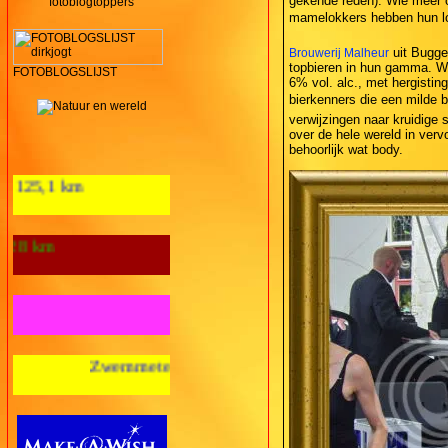
gekende reden). Wie meer o
fotoblogtoppers
mamelokkers hebben hun l
uit Bugge
Brouwerij Malheur
topbieren in hun gamma. W
FOTOBLOGSLIJST
6% vol. alc., met hergisting
bierkenners die een milde b
verwijzingen naar kruidige 
over de hele wereld in verv
behoorlijk wat body.
Aantal loopkm's 2012: 125,1 km
Wandelkilometers 2012: 28 km
Fietskilometers 2012: nul km
mmeters 2012: nul m