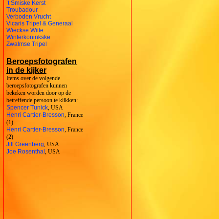
’t Smiske Kerst
Troubadour
Verboden Vrucht
Vicaris Tripel & Generaal
Wieckse Witte
Winterkoninkske
Zwalmse Tripel
Beroepsfotografen
in de kijker
Items over de volgende
beroepsfotografen kunnen
bekeken worden door op de
betreffende persoon te klikken:
Spencer Tunick
, USA
Henri Cartier-Bresson
, France
(1)
Henri Cartier-Bresson
, France
(2)
Jill Greenberg
, USA
Joe Rosenthal
, USA