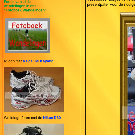
Foto's van al de
presentpater voor de nodig
wandelingen in ons
"Fotoboek Wandelingen"
Ik loop met
Asics Gel Kayano
We fotograferen met de
Nikon D80