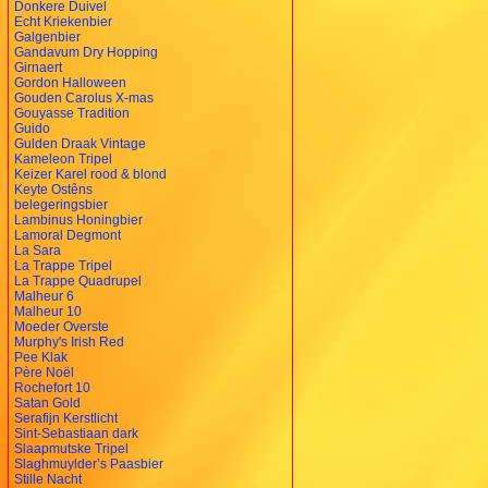
Donkere Duivel
Echt Kriekenbier
Galgenbier
Gandavum Dry Hopping
Girnaert
Gordon Halloween
Gouden Carolus X-mas
Gouyasse Tradition
Guido
Gulden Draak Vintage
Kameleon Tripel
Keizer Karel rood & blond
Keyte Ostêns
belegeringsbier
Lambinus Honingbier
Lamoral Degmont
La Sara
La Trappe Tripel
La Trappe Quadrupel
Malheur 6
Malheur 10
Moeder Overste
Murphy's Irish Red
Pee Klak
Père Noël
Rochefort 10
Satan Gold
Serafijn Kerstlicht
Sint-Sebastiaan dark
Slaapmutske Tripel
Slaghmuylder’s Paasbier
Stille Nacht