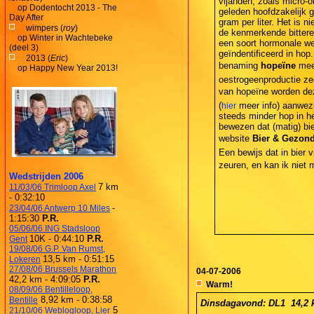
vijanden, zoals micro-
op
Dodentocht 2013 - The
geleden hoofdzakelijk g
Day After
gram per liter. Het is n
wimpers (
roy
)
de kenmerkende bittere 
op
Winter in Wachtebeke
een soort hormonale we
(deel 3)
geïndentificeerd in hop
2013 (
Eric
)
benaming
hopeïne
meek
op
Happy New Year 2013!
oestrogeenproductie ze
van hopeïne worden d
(
meer info) aanwezi
hier
steeds minder hop in he
bewezen dat (matig) bie
website
Bier & Gezond
Een bewijs dat in bier 
zeuren, en kan ik niet 
Wedstrijden 2006
7 km
11/03/06 Trimloop Axel
- 0:32:10
-
23/04/06 Antwerp 10 Miles
1:15:30
P.R.
05/06/06 ING Stadsloop
10K - 0:44:10
P.R.
Gent
19/08/06 G.P. Van Rumst,
13,5 km - 0:51:15
Lokeren
27/08/06 Brussels Marathon
04-07-2006
42,2 km - 4:09:05
P.R.
Warm!
08/09/06 Bentilleloop,
8,92 km - 0:38:58
Bentille
Dinsdagavond: DL1  14,2 k
5
21/10/06 Weblogloop, Lier