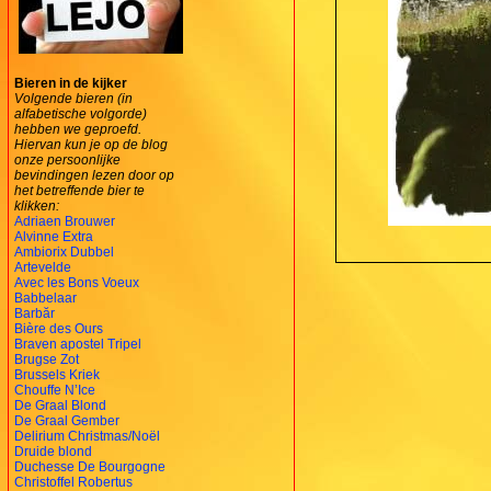
Bieren in de kijker
Volgende bieren (in
alfabetische volgorde)
hebben we geproefd.
Hiervan kun je op de blog
onze persoonlijke
bevindingen lezen door op
het betreffende bier te
klikken:
Adriaen Brouwer
Alvinne Extra
Ambiorix Dubbel
Artevelde
Avec les Bons Voeux
Babbelaar
Barbăr
Bière des Ours
Braven apostel Tripel
Brugse Zot
Brussels Kriek
Chouffe N’Ice
De Graal Blond
De Graal Gember
Delirium Christmas/Noël
Druide blond
Duchesse De Bourgogne
Christoffel Robertus