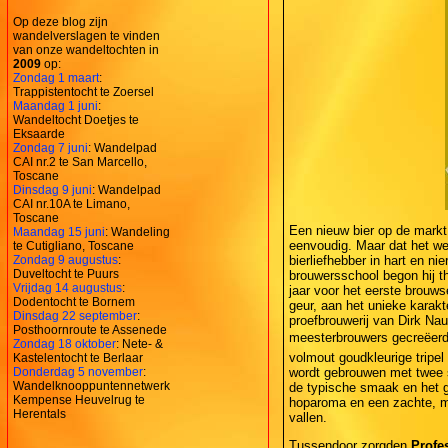
Op deze blog zijn
wandelverslagen te vinden
van onze wandeltochten in
2009
op:
Zondag 1 maart
:
Trappistentocht te Zoersel
Maandag 1 juni
:
Wandeltocht Doetjes te
Eksaarde
Zondag 7 juni
: Wandelpad
CAI nr.2 te San Marcello,
Toscane
Dinsdag 9 juni
: Wandelpad
CAI nr.10A te Limano,
Toscane
Een nieuw bier op de markt 
Maandag 15 juni
: Wandeling
eenvoudig. Maar dat het we
te Cutigliano, Toscane
Zondag 9 augustus
:
bierliefhebber in hart en ni
Duveltocht te Puurs
brouwersschool begon hij th
Vrijdag 14 augustus
:
jaar voor het eerste brouws
Dodentocht te Bornem
geur, aan het unieke karak
Dinsdag 22 september
:
proefbrouwerij van Dirk Nau
Posthoornroute te Assenede
meesterbrouwers gecreëerd
Zondag 18 oktober
: Nete- &
volmout goudkleurige tripel
Kastelentocht te Berlaar
Donderdag 5 november
:
wordt gebrouwen met twee 
Wandelknooppuntennetwerk
de typische smaak en het g
Kempense Heuvelrug te
hoparoma en een zachte, mil
Herentals
vallen.
Tussendoor zorgden
Profe