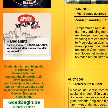
09-07-2006
Vlotte lange duurloop
Zondagnamiddag: DL1  
Temperaturen rond de 25
dat me verfrissing toe
een beetje moet gevolgd
vandaag met een hartsl
te Moerbeke en daar no
week op een mooi weekt
feesten in Gent, korte 
uren lopen het beste er 
tevreden terugblikken o
Omdat de rijen met blogs die
ik regelmatig
bezoek helemaal
onoverzichtelijk werden, zijn
08-07-2006
deze nu in een
apart 'hoekje' ondergebracht,
Eurobierbeurs te Gent
samen met de websites van
Alhoewel de Gentse feesten
mijn persoonlijke interesses.
Gewoon hieronder
weekend er voor. Eén van 
aanklikken.
Braunplein, en was ons doe
grote selectie Belgische bi
jaren twintig, dertig, veert