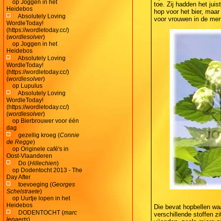
op
Joggen in het
toe. Zij hadden het jui
Heidebos
hop voor het bier, maa
Absolutely Loving
voor vrouwen in de men
WordleToday!
(https://wordletoday.cc/)
(
wordlesolver
)
op
Joggen in het
Heidebos
Absolutely Loving
WordleToday!
(https://wordletoday.cc/)
(
wordlesolver
)
op
Lupulus
Absolutely Loving
WordleToday!
(https://wordletoday.cc/)
(
wordlesolver
)
op
Bierbrouwer voor één
dag
gezellig kroeg (
Connie
de Regge
)
op
Originele café's in
Oost-Vlaanderen
Do (
Hillechien
)
op
Dodentocht 2013 - The
Day After
toevoeging (
Georges
Schelstraete
)
op
Uurtje lopen in het
Heidebos
Die bevat hopbellen wa
DODENTOCHT (
marc
verschillende stoffen z
lenaerts
)