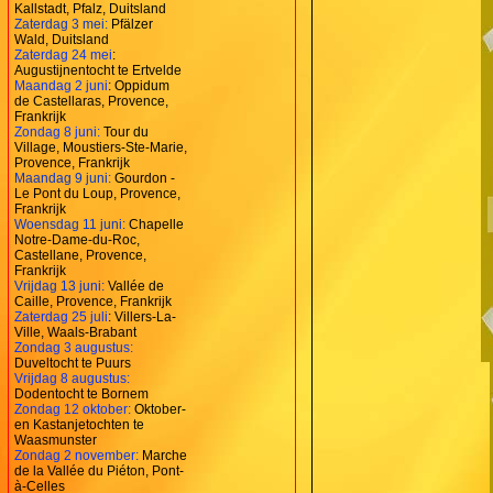
Kallstadt, Pfalz, Duitsland
Zaterdag 3 mei:
Pfälzer
Wald, Duitsland
Zaterdag 24 mei
:
Augustijnentocht te Ertvelde
Maandag 2 juni
: Oppidum
de Castellaras, Provence,
Frankrijk
Zondag 8 juni:
Tour du
Village, Moustiers-Ste-Marie,
Provence, Frankrijk
Maandag 9 juni:
Gourdon -
Le Pont du Loup, Provence,
Frankrijk
Woensdag 11 juni:
Chapelle
Notre-Dame-du-Roc,
Castellane, Provence,
Frankrijk
Vrijdag 13 juni:
Vallée de
Caille, Provence, Frankrijk
Zaterdag 25 juli
: Villers-La-
Ville, Waals-Brabant
Zondag 3 augustus:
Duveltocht te Puurs
Vrijdag 8 augustus:
Dodentocht te Bornem
Zondag 12 oktober:
Oktober-
en Kastanjetochten te
Waasmunster
Zondag 2 november:
Marche
de la Vallée du Piéton, Pont-
à-Celles