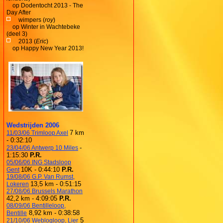
op
Dodentocht 2013 - The
Day After
wimpers (
roy
)
op
Winter in Wachtebeke
(deel 3)
2013 (
Eric
)
op
Happy New Year 2013!
Wedstrijden 2006
7 km
11/03/06 Trimloop Axel
- 0:32:10
-
23/04/06 Antwerp 10 Miles
1:15:30
P.R.
05/06/06 ING Stadsloop
10K - 0:44:10
P.R.
Gent
19/08/06 G.P. Van Rumst,
13,5 km - 0:51:15
Lokeren
27/08/06 Brussels Marathon
42,2 km - 4:09:05
P.R.
08/09/06 Bentilleloop,
8,92 km - 0:38:58
Bentille
5
21/10/06 Weblogloop, Lier