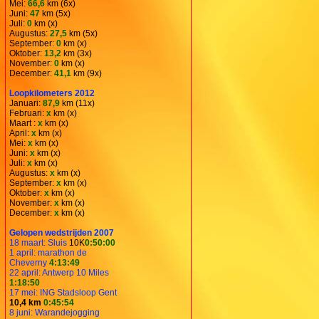
Mei:
66,6
km (6x)
Juni:
47
km (5x)
Juli:
0
km (x)
Augustus:
27,5
km (5x)
September:
0
km (x)
Oktober:
13,2
km (3x)
November:
0
km (x)
December:
41,1
km (9x)
Loopkilometers 2012
Januari:
87,9
km (11x)
Februari:
x
km (x)
Maart :
x
km (x)
April:
x
km (x)
Mei:
x
km (x)
Juni:
x
km (x)
Juli:
x
km (x)
Augustus:
x
km (x)
September:
x
km (x)
Oktober:
x
km (x)
November:
x
km (x)
December:
x
km (x)
Gelopen wedstrijden 2007
18 maart: Sluis
10K
0:50:00
1 april: marathon de
Cheverny
4:13:49
22 april: Antwerp 10 Miles
1:18:50
17 mei: ING Stadsloop Gent
10,4 km
0:45:54
8 juni: Warandejogging