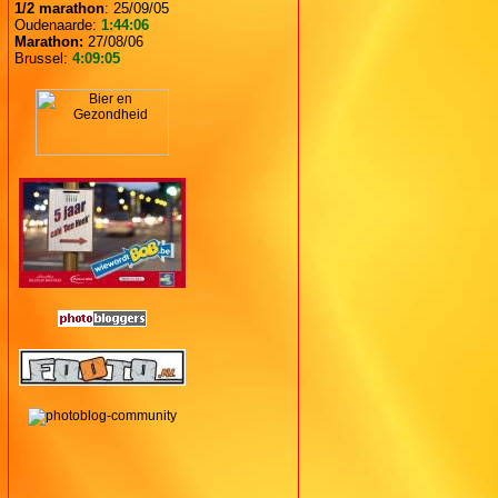
1/2 marathon
: 25/09/05
Oudenaarde:
1:44:06
Marathon:
27/08/06
Brussel:
4:09:05