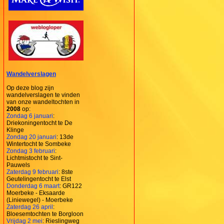
Wandelverslagen
Op deze blog zijn
wandelverslagen te vinden
van onze wandeltochten in
2008
op:
Zondag 6 januari
:
Driekoningentocht te De
Klinge
Zondag 20 januari
: 13de
Wintertocht te Sombeke
Zondag 3 februari
:
Lichtmistocht te Sint-
Pauwels
Zaterdag 9 februari
: 8ste
Geutelingentocht te Elst
Donderdag 6 maart
: GR122
Moerbeke - Eksaarde
(Liniewegel) - Moerbeke
Zaterdag 26 april
:
Bloesemtochten te Borgloon
Vrijdag 2 mei
: Rieslingweg