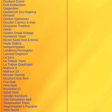
Donkere Duivel
Echt Kriekenbier
Galgenbier
Gandavum Dry Hopping
Girnaert
Gordon Halloween
Gouden Carolus X-mas
Gouyasse Tradition
Guido
Gulden Draak Vintage
Kameleon Tripel
Keizer Karel rood & blond
Keyte Ostêns
belegeringsbier
Lambinus Honingbier
Lamoral Degmont
La Sara
La Trappe Tripel
La Trappe Quadrupel
Malheur 6
Malheur 10
Moeder Overste
Murphy's Irish Red
Pee Klak
Père Noël
Rochefort 10
Satan Gold
Serafijn Kerstlicht
Sint-Sebastiaan dark
Slaapmutske Tripel
Slaghmuylder’s Paasbier
Stille Nacht