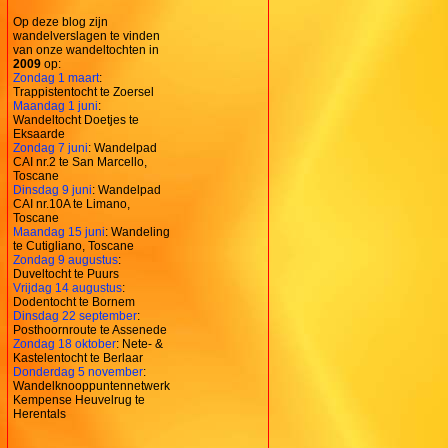
Op deze blog zijn
wandelverslagen te vinden
van onze wandeltochten in
2009
op:
Zondag 1 maart
:
Trappistentocht te Zoersel
Maandag 1 juni
:
Wandeltocht Doetjes te
Eksaarde
Zondag 7 juni
: Wandelpad
CAI nr.2 te San Marcello,
Toscane
Dinsdag 9 juni
: Wandelpad
CAI nr.10A te Limano,
Toscane
Maandag 15 juni
: Wandeling
te Cutigliano, Toscane
Zondag 9 augustus
:
Duveltocht te Puurs
Vrijdag 14 augustus
:
Dodentocht te Bornem
Dinsdag 22 september
:
Posthoornroute te Assenede
Zondag 18 oktober
: Nete- &
Kastelentocht te Berlaar
Donderdag 5 november
:
Wandelknooppuntennetwerk
Kempense Heuvelrug te
Herentals