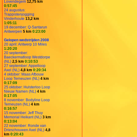
Lovendegem
12,75 km
0:57:45
24 augustus:
Trappistenjogging
Vinderhoute
13,2 km
1:05:11
19 december: Q-Santarun
Antwerpen
5 km
0:23:00
Gelopen wedstrijden 2008
20 april: Antwerp 10 Miles
1:20:20
20 september:
Baeckermatloop Westdorpe
(NL)
2,5 km
0:10:53
27 september: Appelloop
Axel (NL)
4,8 km
0:20:34
4 oktober: Maas Afbouw
Loop Terneuzen (NL)
4 km
0:17:09
25 oktober: Hulsterloo Loop
Nieuw Namen (NL)
4 km
0:17:05
8 november: Bodyline Loop
Terneuzen (NL)
4 km
0:16:57
15 november: Jeff Thuy
Memorial Heikant (NL)
3 km
0:13:04
22 november: Ronde van
Drieschouwen Axel (NL)
4,8
km
0:20:43