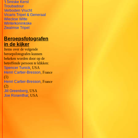
’t Smiske Kerst
Troubadour
Verboden Vrucht
Vicaris Tripel & Generaal
Wieckse Witte
Winterkoninkske
Zwalmse Tripel
Beroepsfotografen
in de kijker
Items over de volgende
beroepsfotografen kunnen
bekeken worden door op de
betreffende persoon te klikken:
Spencer Tunick
, USA
Henri Cartier-Bresson
, France
(1)
Henri Cartier-Bresson
, France
(2)
Jill Greenberg
, USA
Joe Rosenthal
, USA