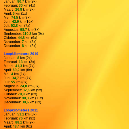
Januari:
80,7
km (9x)
Februari:
30
km (4x)
Maart :
26,8
km (3x)
April:
6
km (1x)
Mei:
74,5
km (8x)
Juni:
42,9
km (10x)
Juli:
52,8
km (7x)
Augustus:
98,7
km (8x)
September:
110,2
km (9x)
Oktober:
44,8
km (6x)
November:
7
km (2x)
December:
8
km (2x)
Loopkilometers 2010
Januari:
8
km (2x)
Februari:
13
km (3x)
Maart :
41,3
km (7x)
April:
69,2
km (8x)
Mei:
4
km (1x)
Juni:
34,7
km (7x)
Juli:
55
km (8x)
Augustus:
24,8
km (3x)
September:
32,6
km (5x)
Oktober:
70,9
km (8x)
November:
98,3
km (11x)
December:
30,6
km (3x)
Loopkilometers 2011
Januari:
53,1
km (8x)
Februari:
76
km (9x)
Maart :
88,1
km (9x)
April:
48,4
km (6x)