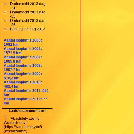
Dodentocht 2013 dag
-31
Dodentocht 2013 dag
-35
Dodentocht 2013 dag
-36
Buitenspeeldag 2013
Aantal loopkm's 2005:
1082 km
Aantal loopkm's 2006:
1571,9 km
Aantal loopkm's 2007:
1085,8 km
Aantal loopkm's 2008:
1007,7 km
Aantal loopkm's 2009:
578,2 km
Aantal loopkm's 2010:
482,4 km
Aantal loopkm's 2011: 461
km
Aantal loopkm's 2012: ??
km
Laatste commentaren
Absolutely Loving
WordleToday!
(https://wordletoday.cc/)
(
wordlesolver
)