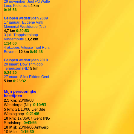
29 november: Juul v/d Walle
Loop Kieldrecht
4 km
0:16:56
Gelopen wedstrijden 2009
17 januari: Eugene Vink
Memorial Westdorpe (NL)
4,7 km
0:20:53
3 juli: Trappistenloop
Vinderhoute
13,2 km
1:14:00
4 oktober: Vitesse Trail Run,
Beveren
10 km
0:49:48
Gelopen wedstrijden 2010
20 maart: Dow Trimloop
Terneuzen (NL)
5 km
0:24:20
27 maart: Sfinx Ekiden Gent
5 km
0:23:32
Mijn persoonlijke
besttijden
2,5 km:
20/09/08
Westdorpe (NL):
0:10:53
5 km
: 21/10/06 Lier 3de
Weblogloop:
0:21:06
10 km
: 17/05/07 Gent ING
Stadsloop:
0:43:55
10 Mijl
: 23/04/06 Antwerp
10 Miles:
1:15:30