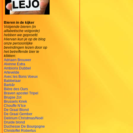
Bieren in de kijker
Volgende bieren (in
alfabetische volgorde)
hebben we geproefd.
Hiervan kun je op de blog
onze persoonlijke
bevindingen lezen door op
het betreffende bier te
klikken:
Adriaen Brouwer
Alvinne Extra
Ambiorix Dubbel
Artevelde
Avec les Bons Voeux
Babbelaar
Barbăr
Bière des Ours
Braven apostel Tripel
Brugse Zot
Brussels Kriek
Chouffe N’Ice
De Graal Blond
De Graal Gember
Delirium Christmas/Noël
Druide blond
Duchesse De Bourgogne
Christoffel Robertus