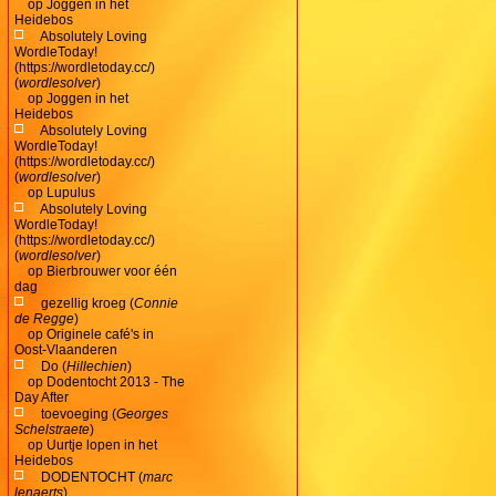
op
Joggen in het
Heidebos
Absolutely Loving
WordleToday!
(https://wordletoday.cc/)
(
wordlesolver
)
op
Joggen in het
Heidebos
Absolutely Loving
WordleToday!
(https://wordletoday.cc/)
(
wordlesolver
)
op
Lupulus
Absolutely Loving
WordleToday!
(https://wordletoday.cc/)
(
wordlesolver
)
op
Bierbrouwer voor één
dag
gezellig kroeg (
Connie
de Regge
)
op
Originele café's in
Oost-Vlaanderen
Do (
Hillechien
)
op
Dodentocht 2013 - The
Day After
toevoeging (
Georges
Schelstraete
)
op
Uurtje lopen in het
Heidebos
DODENTOCHT (
marc
lenaerts
)