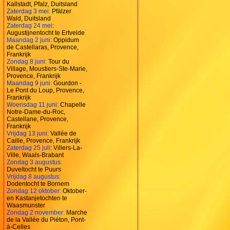
Kallstadt, Pfalz, Duitsland
Zaterdag 3 mei:
Pfälzer
Wald, Duitsland
Zaterdag 24 mei
:
Augustijnentocht te Ertvelde
Maandag 2 juni
: Oppidum
de Castellaras, Provence,
Frankrijk
Zondag 8 juni:
Tour du
Village, Moustiers-Ste-Marie,
Provence, Frankrijk
Maandag 9 juni:
Gourdon -
Le Pont du Loup, Provence,
Frankrijk
Woensdag 11 juni:
Chapelle
Notre-Dame-du-Roc,
Castellane, Provence,
Frankrijk
Vrijdag 13 juni:
Vallée de
Caille, Provence, Frankrijk
Zaterdag 25 juli
: Villers-La-
Ville, Waals-Brabant
Zondag 3 augustus:
Duveltocht te Puurs
Vrijdag 8 augustus:
Dodentocht te Bornem
Zondag 12 oktober:
Oktober-
en Kastanjetochten te
Waasmunster
Zondag 2 november:
Marche
de la Vallée du Piéton, Pont-
à-Celles