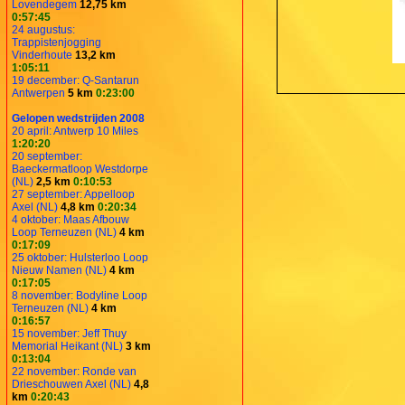
Lovendegem
12,75 km
0:57:45
24 augustus:
Trappistenjogging
Vinderhoute
13,2 km
1:05:11
19 december: Q-Santarun
Antwerpen
5 km
0:23:00
Gelopen wedstrijden 2008
20 april: Antwerp 10 Miles
1:20:20
20 september:
Baeckermatloop Westdorpe
(NL)
2,5 km
0:10:53
27 september: Appelloop
Axel (NL)
4,8 km
0:20:34
4 oktober: Maas Afbouw
Loop Terneuzen (NL)
4 km
0:17:09
25 oktober: Hulsterloo Loop
Nieuw Namen (NL)
4 km
0:17:05
8 november: Bodyline Loop
Terneuzen (NL)
4 km
0:16:57
15 november: Jeff Thuy
Memorial Heikant (NL)
3 km
0:13:04
22 november: Ronde van
Drieschouwen Axel (NL)
4,8
km
0:20:43