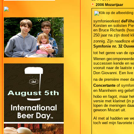
2006 Mozartjaar
symfonieorkest
deFilh
Korsten en solisten Pie
en Bruce Richards (ho
250 jaar na zijn dood 
zonnig. Zijn naadloze e
Symfonie nr. 32 Ouvert
tot het genre van de ope
Wenen gecomponeerde s
successen kende en waa
vooruit naar de laatst
Don Giovanni. Een live
na de première meer dan
Concertante
of symfoni
en Mannheim erg geliefd.
hobo en fagot, maar he
versie met klarinet (in 
lopen de meningen daar
gewoon Mozart uit.
Al met al hadden we we
toch wel mijn favoriete 