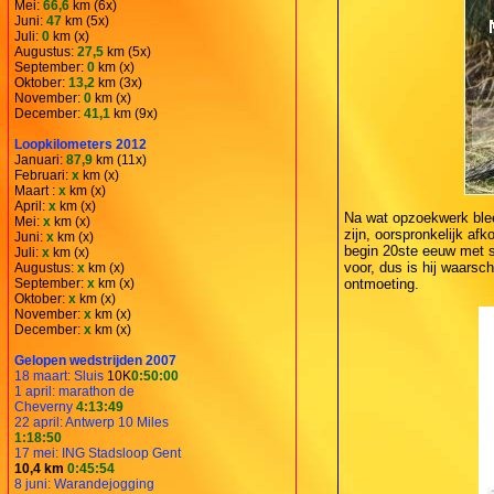
Mei:
66,6
km (6x)
Juni:
47
km (5x)
Juli:
0
km (x)
Augustus:
27,5
km (5x)
September:
0
km (x)
Oktober:
13,2
km (3x)
November:
0
km (x)
December:
41,1
km (9x)
Loopkilometers 2012
Januari:
87,9
km (11x)
Februari:
x
km (x)
Maart :
x
km (x)
April:
x
km (x)
Na wat opzoekwerk ble
Mei:
x
km (x)
zijn, oorspronkelijk af
Juni:
x
km (x)
begin 20ste eeuw met su
Juli:
x
km (x)
voor, dus is hij waarsc
Augustus:
x
km (x)
September:
x
km (x)
ontmoeting.
Oktober:
x
km (x)
November:
x
km (x)
December:
x
km (x)
Gelopen wedstrijden 2007
18 maart: Sluis
10K
0:50:00
1 april: marathon de
Cheverny
4:13:49
22 april: Antwerp 10 Miles
1:18:50
17 mei: ING Stadsloop Gent
10,4 km
0:45:54
8 juni: Warandejogging