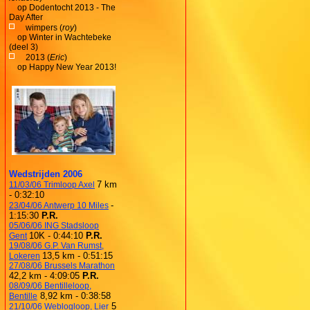
op
Dodentocht 2013 - The
Day After
wimpers (
roy
)
op
Winter in Wachtebeke
(deel 3)
2013 (
Eric
)
op
Happy New Year 2013!
Wedstrijden 2006
7 km
11/03/06 Trimloop Axel
- 0:32:10
-
23/04/06 Antwerp 10 Miles
1:15:30
P.R.
05/06/06 ING Stadsloop
10K - 0:44:10
P.R.
Gent
19/08/06 G.P. Van Rumst,
13,5 km - 0:51:15
Lokeren
27/08/06 Brussels Marathon
42,2 km - 4:09:05
P.R.
08/09/06 Bentilleloop,
8,92 km - 0:38:58
Bentille
5
21/10/06 Weblogloop, Lier