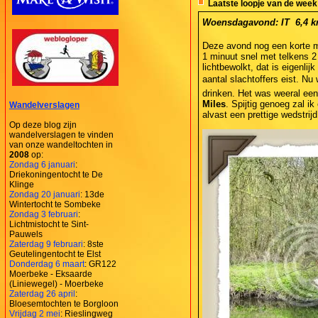
Laatste loopje van de week
Woensdagavond: IT  6,4 km
Deze avond nog een korte maa
1 minuut snel met telkens 2
lichtbewolkt, dat is eigenlij
aantal slachtoffers eist. N
drinken. Het was weeral een
Miles
. Spijtig genoeg zal ik
Wandelverslagen
alvast een prettige wedstrijd
Op deze blog zijn
wandelverslagen te vinden
van onze wandeltochten in
2008
op:
Zondag 6 januari
:
Driekoningentocht te De
Klinge
Zondag 20 januari
: 13de
Wintertocht te Sombeke
Zondag 3 februari
:
Lichtmistocht te Sint-
Pauwels
Zaterdag 9 februari
: 8ste
Geutelingentocht te Elst
Donderdag 6 maart
: GR122
Moerbeke - Eksaarde
(Liniewegel) - Moerbeke
Zaterdag 26 april
:
Bloesemtochten te Borgloon
Vrijdag 2 mei
: Rieslingweg