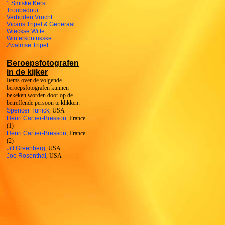
’t Smiske Kerst
Troubadour
Verboden Vrucht
Vicaris Tripel & Generaal
Wieckse Witte
Winterkoninkske
Zwalmse Tripel
Beroepsfotografen
in de kijker
Items over de volgende
beroepsfotografen kunnen
bekeken worden door op de
betreffende persoon te klikken:
Spencer Tunick
, USA
Henri Cartier-Bresson
, France
(1)
Henri Cartier-Bresson
, France
(2)
Jill Greenberg
, USA
Joe Rosenthal
, USA