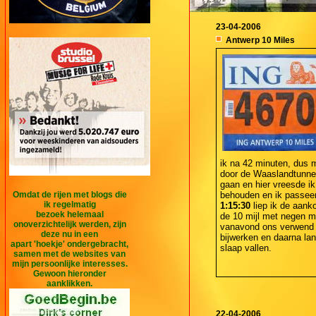
23-04-2006
Antwerp 10 Miles
ik na 42 minuten, dus
door de Waaslandtunnel 
gaan en hier vreesde i
Omdat de rijen met blogs die
behouden en ik passeerd
ik regelmatig
1:15:30
liep ik de aank
bezoek helemaal
de 10 mijl met negen m
onoverzichtelijk werden, zijn
vanavond ons verwend m
deze nu in een
bijwerken en daarna lang
apart 'hoekje' ondergebracht,
slaap vallen.
samen met de websites van
mijn persoonlijke interesses.
Gewoon hieronder
aanklikken.
22-04-2006