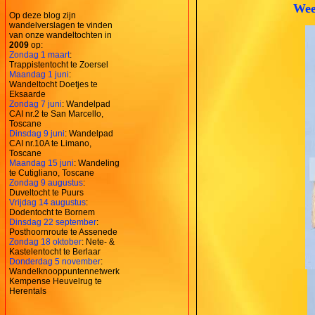
Wees
Op deze blog zijn
wandelverslagen te vinden
van onze wandeltochten in
2009
op:
Zondag 1 maart
:
Trappistentocht te Zoersel
Maandag 1 juni
:
Wandeltocht Doetjes te
Eksaarde
Zondag 7 juni
: Wandelpad
CAI nr.2 te San Marcello,
Toscane
Dinsdag 9 juni
: Wandelpad
CAI nr.10A te Limano,
Toscane
Maandag 15 juni
: Wandeling
te Cutigliano, Toscane
Zondag 9 augustus
:
Duveltocht te Puurs
Vrijdag 14 augustus
:
Dodentocht te Bornem
Dinsdag 22 september
:
Posthoornroute te Assenede
Zondag 18 oktober
: Nete- &
Kastelentocht te Berlaar
Donderdag 5 november
:
Wandelknooppuntennetwerk
Kempense Heuvelrug te
Herentals