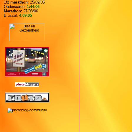
1/2 marathon
: 25/09/05
Oudenaarde:
1:44:06
Marathon:
27/08/06
Brussel:
4:09:05