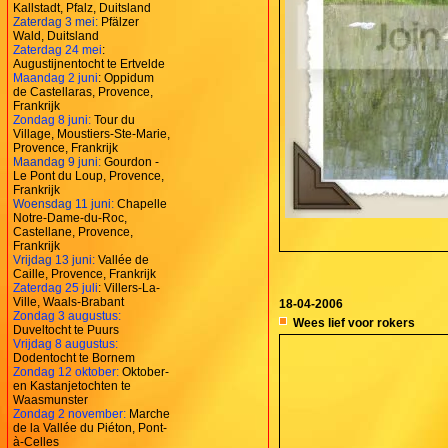
Kallstadt, Pfalz, Duitsland
Zaterdag 3 mei:
Pfälzer
Wald, Duitsland
Zaterdag 24 mei
:
Augustijnentocht te Ertvelde
Maandag 2 juni
: Oppidum
de Castellaras, Provence,
Frankrijk
Zondag 8 juni:
Tour du
Village, Moustiers-Ste-Marie,
Provence, Frankrijk
Maandag 9 juni:
Gourdon -
Le Pont du Loup, Provence,
Frankrijk
Woensdag 11 juni:
Chapelle
Notre-Dame-du-Roc,
Castellane, Provence,
Frankrijk
Vrijdag 13 juni:
Vallée de
Caille, Provence, Frankrijk
Zaterdag 25 juli
: Villers-La-
Ville, Waals-Brabant
18-04-2006
Zondag 3 augustus:
Wees lief voor rokers
Duveltocht te Puurs
Vrijdag 8 augustus:
Dodentocht te Bornem
Zondag 12 oktober:
Oktober-
en Kastanjetochten te
Waasmunster
Zondag 2 november:
Marche
de la Vallée du Piéton, Pont-
à-Celles