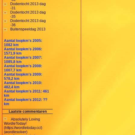
Dodentocht 2013 dag
-31
Dodentocht 2013 dag
-35
Dodentocht 2013 dag
-36
Buitenspeeldag 2013
Aantal loopkm's 2005:
1082 km
Aantal loopkm's 2006:
1571,9 km
Aantal loopkm's 2007:
1085,8 km
Aantal loopkm's 2008:
1007,7 km
Aantal loopkm's 2009:
578,2 km
Aantal loopkm's 2010:
482,4 km
Aantal loopkm's 2011: 461
km
Aantal loopkm's 2012: ??
km
Laatste commentaren
Absolutely Loving
WordleToday!
(https://wordletoday.cc/)
(
wordlesolver
)