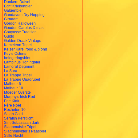
Donkere Duivel
Echt Kriekenbier
Galgenbier
Gandavum Dry Hopping
Girnaert
Gordon Halloween
Gouden Carolus X-mas
Gouyasse Tradition
Guido
Gulden Draak Vintage
Kameleon Tripel
Keizer Karel rood & blond
Keyte Ostêns
belegeringsbier
Lambinus Honingbier
Lamoral Degmont
La Sara
La Trappe Tripel
La Trappe Quadrupel
Malheur 6
Malheur 10
Moeder Overste
Murphy's Irish Red
Pee Klak
Père Noël
Rochefort 10
Satan Gold
Serafijn Kerstlicht
Sint-Sebastiaan dark
Slaapmutske Tripel
Slaghmuylder’s Paasbier
Stille Nacht