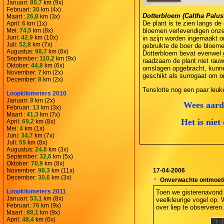
Januari:
80,7
km (9x)
Februari:
30
km (4x)
Dotterbloem (Caltha Palust
Maart :
26,8
km (3x)
De plant is te zien langs d
April:
6
km (1x)
Mei:
74,5
km (8x)
bloemen verlevendigen onze
Juni:
42,9
km (10x)
in azijn worden ingemaakt o
Juli:
52,8
km (7x)
gebruikte de boer de bloeme
Augustus:
98,7
km (8x)
Dotterbloem bevat evenwel g
September:
110,2
km (9x)
raadzaam de plant niet rauw
Oktober:
44,8
km (6x)
omslagen opgebracht, kunnen
November:
7
km (2x)
geschikt als surrogaat om 
December:
8
km (2x)
Tenslotte nog een paar leuke
Loopkilometers 2010
Januari:
8
km (2x)
Wees aardi
Februari:
13
km (3x)
Maart :
41,3
km (7x)
Het is niet
April:
69,2
km (8x)
Mei:
4
km (1x)
Juni:
34,7
km (7x)
Juli:
55
km (8x)
Augustus:
24,8
km (3x)
September:
32,6
km (5x)
Oktober:
70,9
km (8x)
November:
98,3
km (11x)
17-04-2006
December:
30,6
km (3x)
Onverwachte ontmoet
Loopkilometers 2011
Toen we gisterenavond
Januari:
53,1
km (8x)
veelkleurige vogel op. 
Februari:
76
km (9x)
over liep te observeren.
Maart :
88,1
km (9x)
April:
48,4
km (6x)