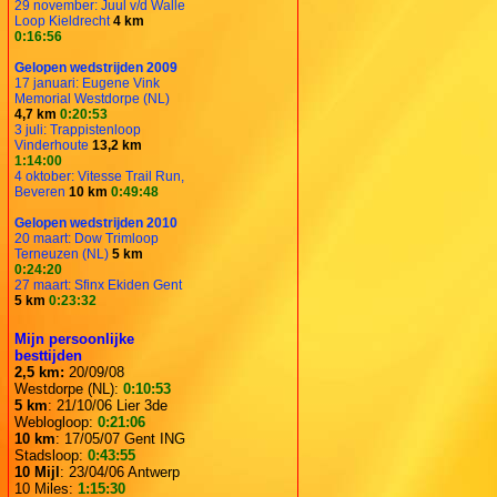
29 november: Juul v/d Walle
Loop Kieldrecht
4 km
0:16:56
Gelopen wedstrijden 2009
17 januari: Eugene Vink
Memorial Westdorpe (NL)
4,7 km
0:20:53
3 juli: Trappistenloop
Vinderhoute
13,2 km
1:14:00
4 oktober: Vitesse Trail Run,
Beveren
10 km
0:49:48
Gelopen wedstrijden 2010
20 maart: Dow Trimloop
Terneuzen (NL)
5 km
0:24:20
27 maart: Sfinx Ekiden Gent
5 km
0:23:32
Mijn persoonlijke
besttijden
2,5 km:
20/09/08
Westdorpe (NL):
0:10:53
5 km
: 21/10/06 Lier 3de
Weblogloop:
0:21:06
10 km
: 17/05/07 Gent ING
Stadsloop:
0:43:55
10 Mijl
: 23/04/06 Antwerp
10 Miles:
1:15:30