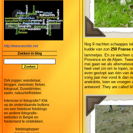
Nog 9 nachten schaapjes te
http://www.wordle.net
kudde van zon
250 Franse 
Zoeken in blog
lammetjes. En ze wachten o
Provence en de Alpen. Twee 
mei gaan we als alternatiev
heel veel zin om te lopen, o
even gestopt aan één van de
vorig jaar mei vond ik dan 
Dirk jogger, wandelaar,
anekdote, toen we vroegen a
blogger, zwemmer, fietser,
antwoord: They are called 
fotograaf, Duveldrinker,
vader, natuurliefhebber.
Interesse in fotografie? Klik
op de onderstaande buttons
om een heleboel fotoblogs
en andere fotografie-
websites in België en
Nederland te ontdekken.