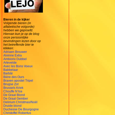
Bieren in de kijker
Volgende bieren (in
alfabetische volgorde)
hebben we geproefd.
Hiervan kun je op de blog
onze persoonlijke
bevindingen lezen door op
het betreffende bier te
klikken:
Adriaen Brouwer
Alvinne Extra
Ambiorix Dubbel
Artevelde
Avec les Bons Voeux
Babbelaar
Barbăr
Bière des Ours
Braven apostel Tripel
Brugse Zot
Brussels Kriek
Chouffe N’Ice
De Graal Blond
De Graal Gember
Delirium Christmas/Noël
Druide blond
Duchesse De Bourgogne
Christoffel Robertus