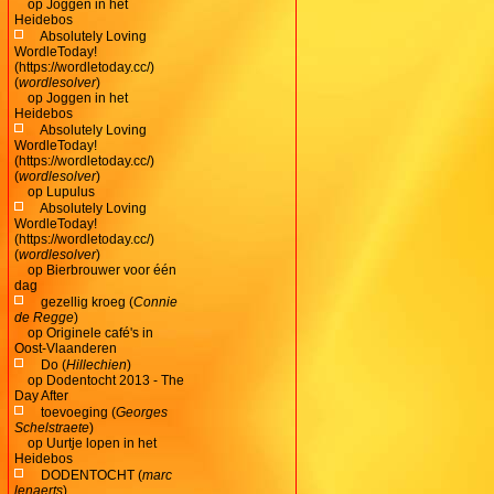
op
Joggen in het
Heidebos
Absolutely Loving
WordleToday!
(https://wordletoday.cc/)
(
wordlesolver
)
op
Joggen in het
Heidebos
Absolutely Loving
WordleToday!
(https://wordletoday.cc/)
(
wordlesolver
)
op
Lupulus
Absolutely Loving
WordleToday!
(https://wordletoday.cc/)
(
wordlesolver
)
op
Bierbrouwer voor één
dag
gezellig kroeg (
Connie
de Regge
)
op
Originele café's in
Oost-Vlaanderen
Do (
Hillechien
)
op
Dodentocht 2013 - The
Day After
toevoeging (
Georges
Schelstraete
)
op
Uurtje lopen in het
Heidebos
DODENTOCHT (
marc
lenaerts
)