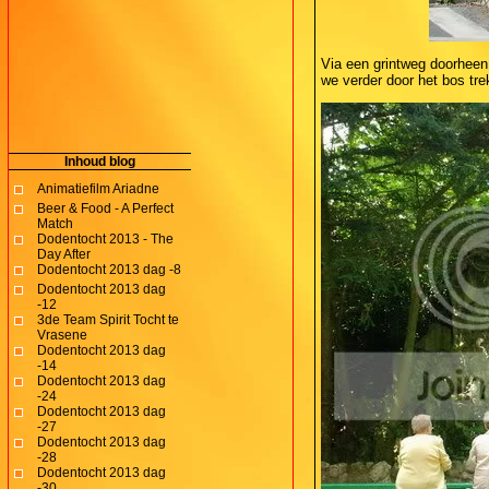
Via een grintweg doorhee
we verder door het bos tre
Inhoud blog
Animatiefilm Ariadne
Beer & Food - A Perfect
Match
Dodentocht 2013 - The
Day After
Dodentocht 2013 dag -8
Dodentocht 2013 dag
-12
3de Team Spirit Tocht te
Vrasene
Dodentocht 2013 dag
-14
Dodentocht 2013 dag
-24
Dodentocht 2013 dag
-27
Dodentocht 2013 dag
-28
Dodentocht 2013 dag
-30