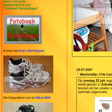
Foto's van al de
wandelingen in ons
"Fotoboek Wandelingen"
Ik loop met
Asics Gel Kayano
19-07-2007
Weekendtip: 17de Cani
Op
zondag 22 juli
orga
wordt gestart in
Zelzat
bossen en het unieke 
optimale organisatie.
We fotograferen met de
Nikon D80