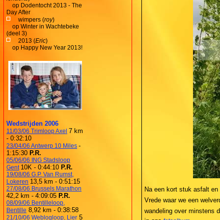
op
Dodentocht 2013 - The
Day After
wimpers (
roy
)
op
Winter in Wachtebeke
(deel 3)
2013 (
Eric
)
op
Happy New Year 2013!
Wedstrijden 2006
7 km
11/03/06 Trimloop Axel
- 0:32:10
-
23/04/06 Antwerp 10 Miles
1:15:30
P.R.
05/06/06 ING Stadsloop
10K - 0:44:10
P.R.
Gent
19/08/06 G.P. Van Rumst,
13,5 km - 0:51:15
Lokeren
27/08/06 Brussels Marathon
Na een kort stuk asfalt en 
42,2 km - 4:09:05
P.R.
Vrede waar we een welverd
08/09/06 Bentilleloop,
8,92 km - 0:38:58
Bentille
wandeling over minstens dr
5
21/10/06 Weblogloop, Lier