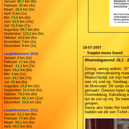
Januari:
80,7
km (9x)
Februari:
30
km (4x)
Maart :
26,8
km (3x)
April:
6
km (1x)
Mei:
74,5
km (8x)
Juni:
42,9
km (10x)
Juli:
52,8
km (7x)
Augustus:
98,7
km (8x)
September:
110,2
km (9x)
Oktober:
44,8
km (6x)
November:
7
km (2x)
December:
8
km (2x)
18-07-2007
Trappist meets Duvel!
Loopkilometers 2010
Januari:
8
km (2x)
Woensdagavond: DL1 - 11,
Februari:
13
km (3x)
Maart :
41,3
km (7x)
Zonnig, weinig wolken, 25
April:
69,2
km (8x)
pittige intervaltraining m
Mei:
4
km (1x)
Waarschijnlijk zal mijn ha
Juni:
34,7
km (7x)
was vrij snel op. Vandaag
Juli:
55
km (8x)
de Moervaart. Dit uurtje z
Augustus:
24,8
km (3x)
September:
32,6
km (5x)
gemaakt. Gewoon lopen op 
Oktober:
70,9
km (8x)
Overledebrug, Kalvebrug e
November:
98,3
km (11x)
tijd de zon op mij. De twe
December:
30,6
km (3x)
gelopen.
Danny aka Vader Abt heeft
Loopkilometers 2011
hadden we elk een T-shirt
Januari:
53,1
km (8x)
Februari:
76
km (9x)
Maart :
88,1
km (9x)
April:
48,4
km (6x)