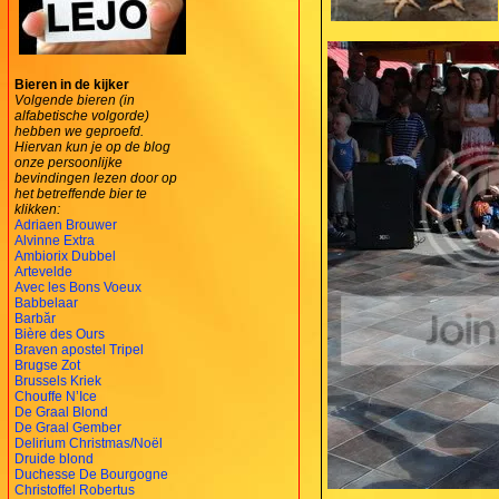
Bieren in de kijker
Volgende bieren (in
alfabetische volgorde)
hebben we geproefd.
Hiervan kun je op de blog
onze persoonlijke
bevindingen lezen door op
het betreffende bier te
klikken:
Adriaen Brouwer
Alvinne Extra
Ambiorix Dubbel
Artevelde
Avec les Bons Voeux
Babbelaar
Barbăr
Bière des Ours
Braven apostel Tripel
Brugse Zot
Brussels Kriek
Chouffe N’Ice
De Graal Blond
De Graal Gember
Delirium Christmas/Noël
Druide blond
Duchesse De Bourgogne
Christoffel Robertus