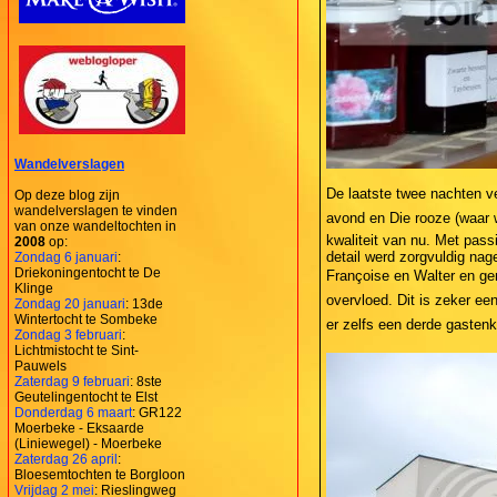
Wandelverslagen
De laatste twee nachten ve
Op deze blog zijn
wandelverslagen te vinden
avond en Die rooze (waar
van onze wandeltochten in
kwaliteit van nu. Met pas
2008
op:
detail werd zorgvuldig na
Zondag 6 januari
:
Driekoningentocht te De
Françoise en Walter en ge
Klinge
overvloed. Dit is zeker e
Zondag 20 januari
: 13de
Wintertocht te Sombeke
er zelfs een derde gastenk
Zondag 3 februari
:
Lichtmistocht te Sint-
Pauwels
Zaterdag 9 februari
: 8ste
Geutelingentocht te Elst
Donderdag 6 maart
: GR122
Moerbeke - Eksaarde
(Liniewegel) - Moerbeke
Zaterdag 26 april
:
Bloesemtochten te Borgloon
Vrijdag 2 mei
: Rieslingweg