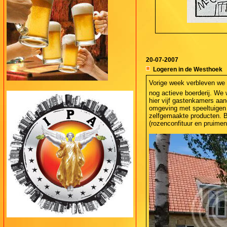
20-07-2007
Logeren in de Westhoek
Vorige week verbleven we v
nog actieve boerderij. We 
hier vijf gastenkamers aan
omgeving met speeltuigen e
zelfgemaakte producten. B
(rozenconfituur en pruimen