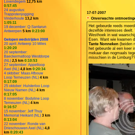
Lovendegem
12,75 km
0:57:45
24 augustus:
17-07-2007
Trappistenjogging
Vinderhoute
13,2 km
Onverwachte ontmoeting
1:05:11
Het gebeurde reeds meerd
19 december: Q-Santarun
dezelfde interesses deelt
Antwerpen
5 km
0:23:00
Westhoek in wat waarschijn
Esen. Want wie kwamen da
Gelopen wedstrijden 2008
20 april: Antwerp 10 Miles
Tante Nonneken
(beiden r
1:20:20
het gebeurde al een keer i
20 september:
mekaar dan nogmaals tegen
Baeckermatloop Westdorpe
misschien in de Limburg?
(NL)
2,5 km
0:10:53
27 september: Appelloop
Axel (NL)
4,8 km
0:20:34
4 oktober: Maas Afbouw
Loop Terneuzen (NL)
4 km
0:17:09
25 oktober: Hulsterloo Loop
Nieuw Namen (NL)
4 km
0:17:05
8 november: Bodyline Loop
Terneuzen (NL)
4 km
0:16:57
15 november: Jeff Thuy
Memorial Heikant (NL)
3 km
0:13:04
22 november: Ronde van
Drieschouwen Axel (NL)
4,8
km
0:20:43