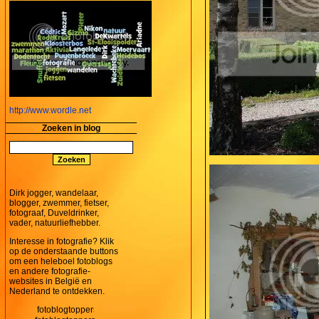
http://www.wordle.net
Zoeken in blog
Dirk jogger, wandelaar,
blogger, zwemmer, fietser,
fotograaf, Duveldrinker,
vader, natuurliefhebber.
Interesse in fotografie? Klik
op de onderstaande buttons
om een heleboel fotoblogs
en andere fotografie-
websites in België en
Nederland te ontdekken.