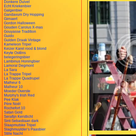
Donkere Duivel
Echt Kriekenbier
Galgenbier
Gandavum Dry Hopping
Girnaert
Gordon Halloween
Gouden Carolus X-mas
Gouyasse Tradition
Guido
Gulden Draak Vintage
Kameleon Tripel
Keizer Karel rood & blond
Keyte Ostêns
belegeringsbier
Lambinus Honingbier
Lamoral Degmont
La Sara
La Trappe Tripel
La Trappe Quadrupel
Malheur 6
Malheur 10
Moeder Overste
Murphy's Irish Red
Pee Klak
Père Noël
Rochefort 10
Satan Gold
Serafijn Kerstlicht
Sint-Sebastiaan dark
Slaapmutske Tripel
Slaghmuylder’s Paasbier
Stille Nacht