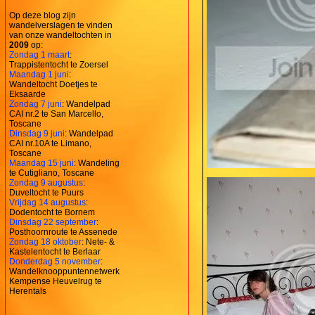
Op deze blog zijn
wandelverslagen te vinden
van onze wandeltochten in
2009
op:
Zondag 1 maart
:
Trappistentocht te Zoersel
Maandag 1 juni
:
Wandeltocht Doetjes te
Eksaarde
Zondag 7 juni
: Wandelpad
CAI nr.2 te San Marcello,
Toscane
Dinsdag 9 juni
: Wandelpad
CAI nr.10A te Limano,
Toscane
Maandag 15 juni
: Wandeling
te Cutigliano, Toscane
Zondag 9 augustus
:
Duveltocht te Puurs
Vrijdag 14 augustus
:
Dodentocht te Bornem
Dinsdag 22 september
:
Posthoornroute te Assenede
Zondag 18 oktober
: Nete- &
Kastelentocht te Berlaar
Donderdag 5 november
:
Wandelknooppuntennetwerk
Kempense Heuvelrug te
Herentals