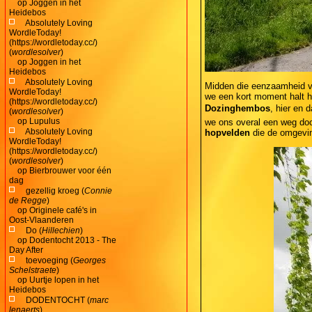
op
Joggen in het
Heidebos
Absolutely Loving
WordleToday!
(https://wordletoday.cc/)
(
wordlesolver
)
op
Joggen in het
Heidebos
Absolutely Loving
Midden die eenzaamheid va
WordleToday!
we een kort moment halt h
(https://wordletoday.cc/)
Dozinghembos
, hier en 
(
wordlesolver
)
op
Lupulus
we ons overal een weg do
Absolutely Loving
hopvelden
die de omgeving
WordleToday!
(https://wordletoday.cc/)
(
wordlesolver
)
op
Bierbrouwer voor één
dag
gezellig kroeg (
Connie
de Regge
)
op
Originele café's in
Oost-Vlaanderen
Do (
Hillechien
)
op
Dodentocht 2013 - The
Day After
toevoeging (
Georges
Schelstraete
)
op
Uurtje lopen in het
Heidebos
DODENTOCHT (
marc
lenaerts
)