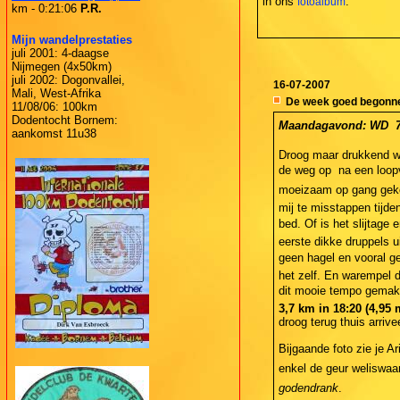
in ons
.
fotoalbum
km - 0:21:06
P.R.
Mijn wandelprestaties
juli 2001: 4-daagse
Nijmegen (4x50km)
juli 2002: Dogonvallei,
16-07-2007
Mali, West-Afrika
De week goed begonn
11/08/06: 100km
Dodentocht Bornem:
Maandagavond: WD  7,
aankomst 11u38
Droog maar drukkend wa
de weg op  na een loop
moeizaam op gang gekome
mij te misstappen tijde
bed. Of is het slijtage 
eerste dikke druppels u
geen hagel en vooral ge
het zelf. En warempel 
dit mooie tempo gemakk
3,7 km in 18:20 (4,95
droog terug thuis arrive
Bijgaande foto zie je A
enkel de geur weliswaa
godendrank
.