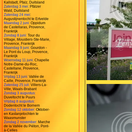
Kallstadt, Pfalz, Duitsland
Zaterdag 3 mei:
Pfälzer
Wald, Duitsland
Zaterdag 24 mei
:
Augustijnentocht te Ertvelde
Maandag 2 juni
: Oppidum
de Castellaras, Provence,
Frankrijk
Zondag 8 juni:
Tour du
Village, Moustiers-Ste-Marie,
Provence, Frankrijk
Maandag 9 juni:
Gourdon -
Le Pont du Loup, Provence,
Frankrijk
Woensdag 11 juni:
Chapelle
Notre-Dame-du-Roc,
Castellane, Provence,
Frankrijk
Vrijdag 13 juni:
Vallée de
Caille, Provence, Frankrijk
Zaterdag 25 juli
: Villers-La-
Ville, Waals-Brabant
Zondag 3 augustus:
Duveltocht te Puurs
Vrijdag 8 augustus:
Dodentocht te Bornem
Zondag 12 oktober:
Oktober-
en Kastanjetochten te
Waasmunster
Zondag 2 november:
Marche
de la Vallée du Piéton, Pont-
à-Celles