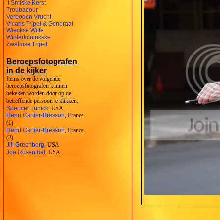
’t Smiske Kerst
Troubadour
Verboden Vrucht
Vicaris Tripel & Generaal
Wieckse Witte
Winterkoninkske
Zwalmse Tripel
Beroepsfotografen
in de kijker
Items over de volgende
beroepsfotografen kunnen
bekeken worden door op de
betreffende persoon te klikken:
Spencer Tunick
, USA
Henri Cartier-Bresson
, France
(1)
Henri Cartier-Bresson
, France
(2)
Jill Greenberg
, USA
Joe Rosenthal
, USA