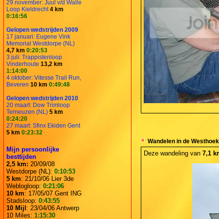
29 november: Juul v/d Walle
Loop Kieldrecht
4 km
0:16:56
Gelopen wedstrijden 2009
17 januari: Eugene Vink
Memorial Westdorpe (NL)
4,7 km
0:20:53
3 juli: Trappistenloop
Vinderhoute
13,2 km
1:14:00
4 oktober: Vitesse Trail Run,
Beveren
10 km
0:49:48
Gelopen wedstrijden 2010
20 maart: Dow Trimloop
Terneuzen (NL)
5 km
0:24:20
27 maart: Sfinx Ekiden Gent
5 km
0:23:32
Wandelen in de Westhoek:
Mijn persoonlijke
Deze wandeling van
7,1 
besttijden
2,5 km:
20/09/08
Westdorpe (NL):
0:10:53
5 km
: 21/10/06 Lier 3de
Weblogloop:
0:21:06
10 km
: 17/05/07 Gent ING
Stadsloop:
0:43:55
10 Mijl
: 23/04/06 Antwerp
10 Miles:
1:15:30