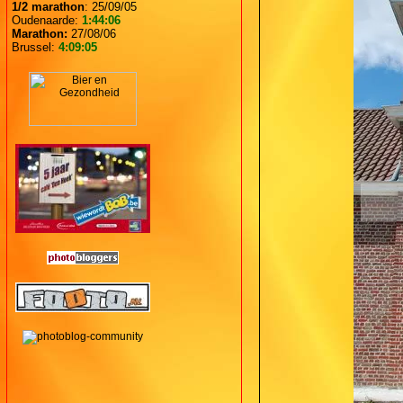
1/2 marathon
: 25/09/05
Oudenaarde:
1:44:06
Marathon:
27/08/06
Brussel:
4:09:05