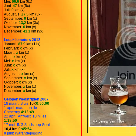
Mei:
66,6
km (6x)
Juni:
47
km (5x)
Juli:
0
km (x)
Augustus:
27,5
km (5x)
September:
0
km (x)
Oktober:
13,2
km (3x)
November:
0
km (x)
December:
41,1
km (9x)
Loopkilometers 2012
Januari:
87,9
km (11x)
Februari:
x
km (x)
Maart :
x
km (x)
April:
x
km (x)
Mei:
x
km (x)
Juni:
x
km (x)
Juli:
x
km (x)
Augustus:
x
km (x)
September:
x
km (x)
Oktober:
x
km (x)
November:
x
km (x)
December:
x
km (x)
Gelopen wedstrijden 2007
18 maart: Sluis
10K
0:50:00
1 april: marathon de
Cheverny
4:13:49
22 april: Antwerp 10 Miles
1:18:50
17 mei: ING Stadsloop Gent
10,4 km
0:45:54
8 juni: Warandejogging