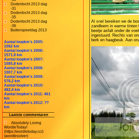
Dodentocht 2013 dag
-31
Dodentocht 2013 dag
-35
Al snel bereiken we de bo
Dodentocht 2013 dag
-36
zandleem in warme tinten t
Buitenspeeldag 2013
beetje asfalt onder de vo
ingestuurd. Rechts van on
berk en haagbeuk. Aan onz
Aantal loopkm's 2005:
1082 km
Aantal loopkm's 2006:
1571,9 km
Aantal loopkm's 2007:
1085,8 km
Aantal loopkm's 2008:
1007,7 km
Aantal loopkm's 2009:
578,2 km
Aantal loopkm's 2010:
482,4 km
Aantal loopkm's 2011: 461
km
Aantal loopkm's 2012: ??
km
Laatste commentaren
Absolutely Loving
WordleToday!
(https://wordletoday.cc/)
(
wordlesolver
)