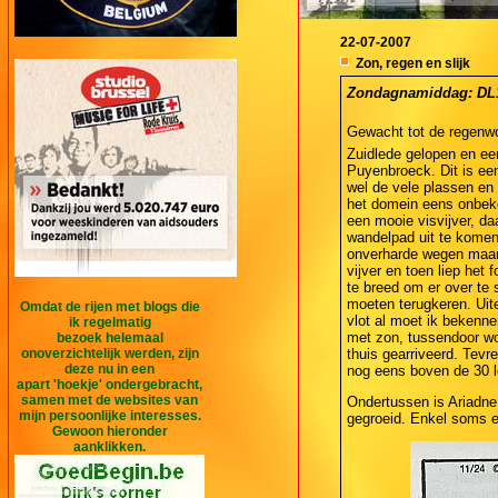
22-07-2007
Zon, regen en slijk
Zondagnamiddag: DL1 
Gewacht tot de regenwol
Zuidlede gelopen en ee
Puyenbroeck. Dit is ee
wel de vele plassen en 
het domein eens onbeke
een mooie visvijver, da
wandelpad uit te komen.
onverharde wegen maar
vijver en toen liep het
te breed om er over te
moeten terugkeren. Uite
Omdat de rijen met blogs die
vlot al moet ik bekenn
ik regelmatig
met zon, tussendoor wol
bezoek helemaal
onoverzichtelijk werden, zijn
thuis gearriveerd. Tevr
deze nu in een
nog eens boven de 30 l
apart 'hoekje' ondergebracht,
samen met de websites van
Ondertussen is Ariadne 
mijn persoonlijke interesses.
gegroeid. Enkel soms ee
Gewoon hieronder
aanklikken.