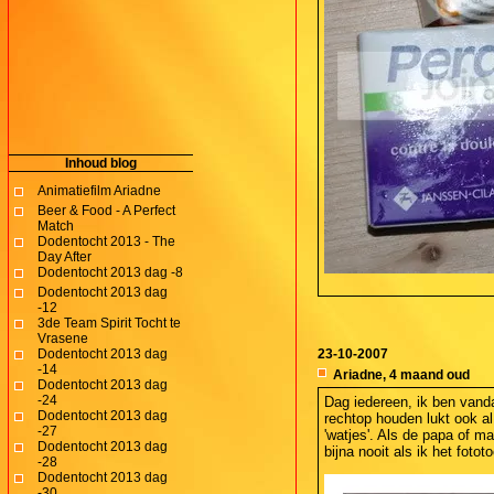
Inhoud blog
Animatiefilm Ariadne
Beer & Food - A Perfect
Match
Dodentocht 2013 - The
Day After
Dodentocht 2013 dag -8
Dodentocht 2013 dag
-12
3de Team Spirit Tocht te
Vrasene
Dodentocht 2013 dag
23-10-2007
-14
Ariadne, 4 maand oud
Dodentocht 2013 dag
-24
Dag iedereen, ik ben vanda
Dodentocht 2013 dag
rechtop houden lukt ook al
-27
'watjes'. Als de papa of ma
Dodentocht 2013 dag
bijna nooit als ik het fotot
-28
Dodentocht 2013 dag
-30