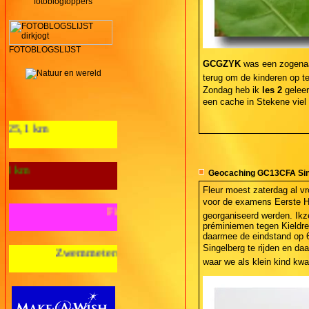
fotoblogtoppers
FOTOBLOGSLIJST
GCGZYK
was een zogenaam
terug om de kinderen op te
Zondag heb ik
les 2
geleer
een cache in Stekene vie
Aantal loopkm's 2012: 125,1 km
Wandelkilometers 2012: 28 km
Geocaching GC13CFA Sin
Fleur moest zaterdag al vr
voor de examens Eerste Hu
Fietskilometers 2012: nul km
georganiseerd werden. Ikz
préminiemen tegen Kieldre
daarmee de eindstand op 6
Singelberg te rijden en daa
meters 2012: nul m
waar we als klein kind kwa