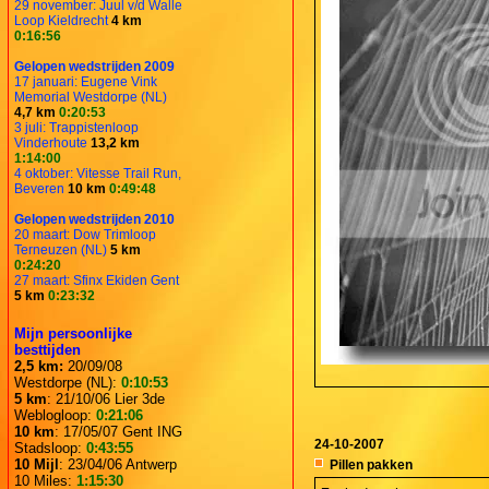
29 november: Juul v/d Walle
Loop Kieldrecht
4 km
0:16:56
Gelopen wedstrijden 2009
17 januari: Eugene Vink
Memorial Westdorpe (NL)
4,7 km
0:20:53
3 juli: Trappistenloop
Vinderhoute
13,2 km
1:14:00
4 oktober: Vitesse Trail Run,
Beveren
10 km
0:49:48
Gelopen wedstrijden 2010
20 maart: Dow Trimloop
Terneuzen (NL)
5 km
0:24:20
27 maart: Sfinx Ekiden Gent
5 km
0:23:32
Mijn persoonlijke
besttijden
2,5 km:
20/09/08
Westdorpe (NL):
0:10:53
5 km
: 21/10/06 Lier 3de
Weblogloop:
0:21:06
10 km
: 17/05/07 Gent ING
24-10-2007
Stadsloop:
0:43:55
10 Mijl
: 23/04/06 Antwerp
Pillen pakken
10 Miles:
1:15:30