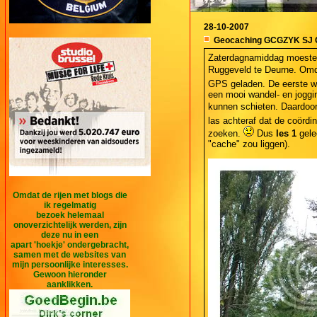
28-10-2007
Geocaching GCGZYK SJ 
Zaterdagnamiddag moesten 
Ruggeveld te Deurne. Omda
GPS geladen. De eerste wa
een mooi wandel- en joggi
kunnen schieten. Daardoor 
las achteraf dat de coördin
zoeken.
Dus
les 1
gele
"cache" zou liggen).
Omdat de rijen met blogs die
ik regelmatig
bezoek helemaal
onoverzichtelijk werden, zijn
deze nu in een
apart 'hoekje' ondergebracht,
samen met de websites van
mijn persoonlijke interesses.
Gewoon hieronder
aanklikken.