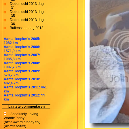
Dodentocht 2013 dag
-31
Dodentocht 2013 dag
-35
Dodentocht 2013 dag
-36
Buitenspeeldag 2013
Aantal loopkm's 2005:
1082 km
Aantal loopkm's 2006:
1571,9 km
Aantal loopkm's 2007:
1085,8 km
Aantal loopkm's 2008:
1007,7 km
Aantal loopkm's 2009:
578,2 km
Aantal loopkm's 2010:
482,4 km
Aantal loopkm's 2011: 461
km
Aantal loopkm's 2012: ??
km
Laatste commentaren
Absolutely Loving
WordleToday!
(https://wordletoday.cc/)
(
wordlesolver
)