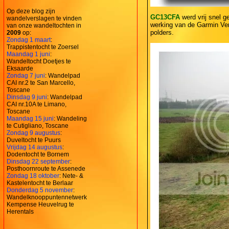
Op deze blog zijn
GC13CFA
werd vrij snel g
wandelverslagen te vinden
werking van de Garmin Ven
van onze wandeltochten in
polders.
2009
op:
Zondag 1 maart
:
Trappistentocht te Zoersel
Maandag 1 juni
:
Wandeltocht Doetjes te
Eksaarde
Zondag 7 juni
: Wandelpad
CAI nr.2 te San Marcello,
Toscane
Dinsdag 9 juni
: Wandelpad
CAI nr.10A te Limano,
Toscane
Maandag 15 juni
: Wandeling
te Cutigliano, Toscane
Zondag 9 augustus
:
Duveltocht te Puurs
Vrijdag 14 augustus
:
Dodentocht te Bornem
Dinsdag 22 september
:
Posthoornroute te Assenede
Zondag 18 oktober
: Nete- &
Kastelentocht te Berlaar
Donderdag 5 november
:
Wandelknooppuntennetwerk
Kempense Heuvelrug te
Herentals