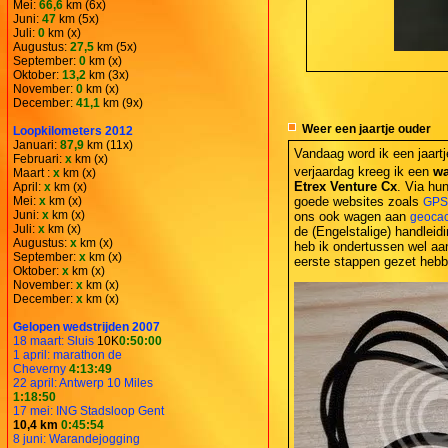
Mei:
66,6
km (6x)
Juni:
47
km (5x)
Juli:
0
km (x)
Augustus:
27,5
km (5x)
September:
0
km (x)
Oktober:
13,2
km (3x)
November:
0
km (x)
December:
41,1
km (9x)
Weer een jaartje ouder
Loopkilometers 2012
Januari:
87,9
km (11x)
Vandaag word ik een jaartj
Februari:
x
km (x)
verjaardag kreeg ik een
wa
Maart :
x
km (x)
Etrex Venture Cx
. Via hu
April:
x
km (x)
Mei:
x
km (x)
goede websites zoals
GPSt
Juni:
x
km (x)
ons ook wagen aan
geoca
Juli:
x
km (x)
de (Engelstalige) handleid
Augustus:
x
km (x)
heb ik ondertussen wel a
September:
x
km (x)
eerste stappen gezet hebbe
Oktober:
x
km (x)
November:
x
km (x)
December:
x
km (x)
Gelopen wedstrijden 2007
18 maart: Sluis
10K
0:50:00
1 april: marathon de
Cheverny
4:13:49
22 april: Antwerp 10 Miles
1:18:50
17 mei: ING Stadsloop Gent
10,4 km
0:45:54
8 juni: Warandejogging