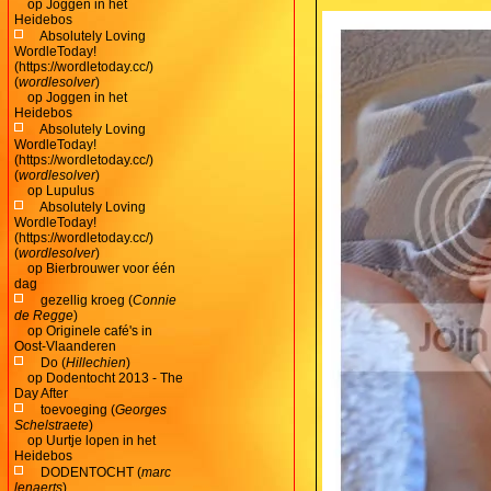
op
Joggen in het
Heidebos
Absolutely Loving
WordleToday!
(https://wordletoday.cc/)
(
wordlesolver
)
op
Joggen in het
Heidebos
Absolutely Loving
WordleToday!
(https://wordletoday.cc/)
(
wordlesolver
)
op
Lupulus
Absolutely Loving
WordleToday!
(https://wordletoday.cc/)
(
wordlesolver
)
op
Bierbrouwer voor één
dag
gezellig kroeg (
Connie
de Regge
)
op
Originele café's in
Oost-Vlaanderen
Do (
Hillechien
)
op
Dodentocht 2013 - The
Day After
toevoeging (
Georges
Schelstraete
)
op
Uurtje lopen in het
Heidebos
DODENTOCHT (
marc
lenaerts
)