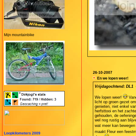
Mijn mountainbike
26-10-2007
En we lopen weer!
Vrijdagochtend: DL1  
We lopen weer!
Vano
licht op groen gezet om
genieten, niet enkel va
herfsttooi en het zacht
gehouden, de oefeninge
wel nog rustig aan blij
wat meer kan bewegen wa
maakt Fleur een feestma
Loopkilometers 2009