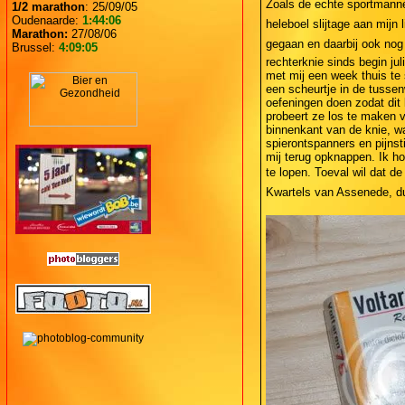
Zoals de echte sportmannen
1/2 marathon
: 25/09/05
Oudenaarde:
1:44:06
heleboel slijtage aan mijn 
Marathon:
27/08/06
gegaan en daarbij ook nog
Brussel:
4:09:05
rechterknie sinds begin ju
met mij een week thuis te 
een scheurtje in de tussen
oefeningen doen zodat dit
probeert ze los te maken 
binnenkant van de knie, w
spierontspanners en pijns
mij terug opknappen. Ik h
te lopen. Toeval wil dat d
Kwartels van Assenede, du