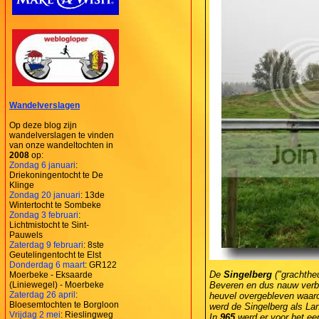
Wandelverslagen
Op deze blog zijn
wandelverslagen te vinden
van onze wandeltochten in
2008
op:
Zondag 6 januari
:
Driekoningentocht te De
Klinge
Zondag 20 januari
: 13de
Wintertocht te Sombeke
Zondag 3 februari
:
Lichtmistocht te Sint-
Pauwels
Zaterdag 9 februari
: 8ste
Geutelingentocht te Elst
Donderdag 6 maart
: GR122
De
Singelberg
("grachtheu
Moerbeke - Eksaarde
(Liniewegel) - Moerbeke
Beveren en dus nauw verb
Zaterdag 26 april
:
heuvel overgebleven waaro
Bloesemtochten te Borgloon
werd de Singelberg als L
Vrijdag 2 mei
: Rieslingweg
In
965
werd er voor het ee