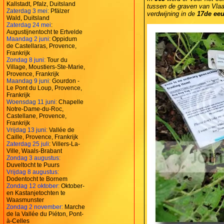
Kallstadt, Pfalz, Duitsland
tussen de graven van Vlaa
Zaterdag 3 mei:
Pfälzer
verdwijning in de
17de ee
Wald, Duitsland
Zaterdag 24 mei
:
Augustijnentocht te Ertvelde
Maandag 2 juni
: Oppidum
de Castellaras, Provence,
Frankrijk
Zondag 8 juni:
Tour du
Village, Moustiers-Ste-Marie,
Provence, Frankrijk
Maandag 9 juni:
Gourdon -
Le Pont du Loup, Provence,
Frankrijk
Woensdag 11 juni:
Chapelle
Notre-Dame-du-Roc,
Castellane, Provence,
Frankrijk
Vrijdag 13 juni:
Vallée de
Caille, Provence, Frankrijk
Zaterdag 25 juli
: Villers-La-
Ville, Waals-Brabant
Zondag 3 augustus:
Duveltocht te Puurs
Vrijdag 8 augustus:
Dodentocht te Bornem
Zondag 12 oktober:
Oktober-
en Kastanjetochten te
Waasmunster
Zondag 2 november:
Marche
de la Vallée du Piéton, Pont-
à-Celles