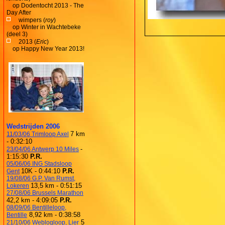
op
Dodentocht 2013 - The
Day After
wimpers (
roy
)
op
Winter in Wachtebeke
(deel 3)
2013 (
Eric
)
op
Happy New Year 2013!
Wedstrijden 2006
7 km
11/03/06 Trimloop Axel
- 0:32:10
-
23/04/06 Antwerp 10 Miles
1:15:30
P.R.
05/06/06 ING Stadsloop
10K - 0:44:10
P.R.
Gent
19/08/06 G.P. Van Rumst,
13,5 km - 0:51:15
Lokeren
27/08/06 Brussels Marathon
42,2 km - 4:09:05
P.R.
08/09/06 Bentilleloop,
8,92 km - 0:38:58
Bentille
5
21/10/06 Weblogloop, Lier