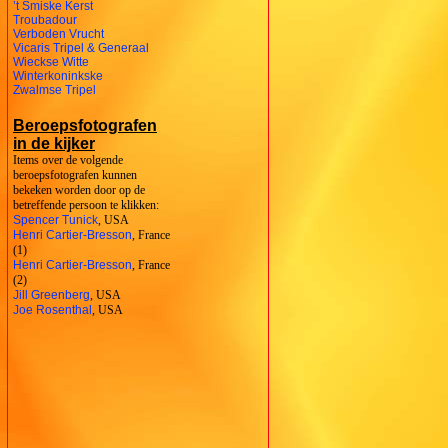
’t Smiske Kerst
Troubadour
Verboden Vrucht
Vicaris Tripel & Generaal
Wieckse Witte
Winterkoninkske
Zwalmse Tripel
Beroepsfotografen
in de kijker
Items over de volgende
beroepsfotografen kunnen
bekeken worden door op de
betreffende persoon te klikken:
Spencer Tunick
, USA
Henri Cartier-Bresson
, France
(1)
Henri Cartier-Bresson
, France
(2)
Jill Greenberg
, USA
Joe Rosenthal
, USA