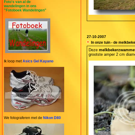
Foto's van al de
wandelingen in ons
"Fotoboek Wandelingen"
27-10-2007
In onze tuin - de melkbe
Deze
melkbekerzwammet
grootste amper 2 cm diame
Ik loop met
Asics Gel Kayano
We fotograferen met de
Nikon D80