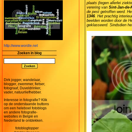
plaats (tegen allerlei ziek
verering van
Sint-Jan-de-K
de pest getroffen werd. He
1346
. Het prachtig interie
beelden worden door de H
geklasseerd. Sindsdien heb
http://www.wordle.net
Zoeken in blog
Dirk jogger, wandelaar,
blogger, zwemmer, fietser,
fotograaf, Duveldrinker,
vader, natuurliefhebber.
Interesse in fotografie? Klik
op de onderstaande buttons
om een heleboel fotoblogs
en andere fotografie-
websites in België en
Nederland te ontdekken.