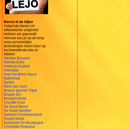
Bieren in de kijker
Volgende bieren (in
alfabetische volgorde)
hebben we geproefd.
Hiervan kun je op de blog
onze persoonlijke
bevindingen lezen door op
het betreffende bier te
klikken:
Adriaen Brouwer
Alvinne Extra
Ambiorix Dubbel
Artevelde
Avec les Bons Voeux
Babbelaar
Barbăr
Bière des Ours
Braven apostel Tripel
Brugse Zot
Brussels Kriek
Chouffe N’Ice
De Graal Blond
De Graal Gember
Delirium Christmas/Noël
Druide blond
Duchesse De Bourgogne
Christoffel Robertus