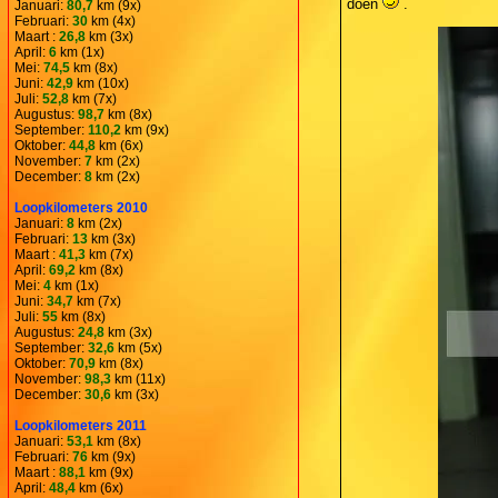
doen
.
Januari:
80,7
km (9x)
Februari:
30
km (4x)
Maart :
26,8
km (3x)
April:
6
km (1x)
Mei:
74,5
km (8x)
Juni:
42,9
km (10x)
Juli:
52,8
km (7x)
Augustus:
98,7
km (8x)
September:
110,2
km (9x)
Oktober:
44,8
km (6x)
November:
7
km (2x)
December:
8
km (2x)
Loopkilometers 2010
Januari:
8
km (2x)
Februari:
13
km (3x)
Maart :
41,3
km (7x)
April:
69,2
km (8x)
Mei:
4
km (1x)
Juni:
34,7
km (7x)
Juli:
55
km (8x)
Augustus:
24,8
km (3x)
September:
32,6
km (5x)
Oktober:
70,9
km (8x)
November:
98,3
km (11x)
December:
30,6
km (3x)
Loopkilometers 2011
Januari:
53,1
km (8x)
Februari:
76
km (9x)
Maart :
88,1
km (9x)
April:
48,4
km (6x)