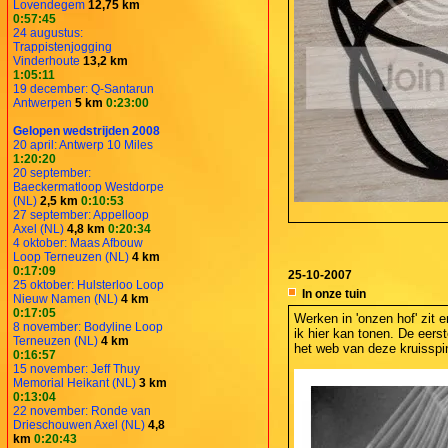
Lovendegem
12,75 km
0:57:45
24 augustus:
Trappistenjogging
Vinderhoute
13,2 km
1:05:11
19 december: Q-Santarun
Antwerpen
5 km
0:23:00
Gelopen wedstrijden 2008
20 april: Antwerp 10 Miles
1:20:20
20 september:
Baeckermatloop Westdorpe
(NL)
2,5 km
0:10:53
27 september: Appelloop
Axel (NL)
4,8 km
0:20:34
4 oktober: Maas Afbouw
Loop Terneuzen (NL)
4 km
0:17:09
25-10-2007
25 oktober: Hulsterloo Loop
In onze tuin
Nieuw Namen (NL)
4 km
0:17:05
Werken in 'onzen hof' zit e
8 november: Bodyline Loop
ik hier kan tonen. De eers
Terneuzen (NL)
4 km
het web van deze kruisspi
0:16:57
15 november: Jeff Thuy
Memorial Heikant (NL)
3 km
0:13:04
22 november: Ronde van
Drieschouwen Axel (NL)
4,8
km
0:20:43