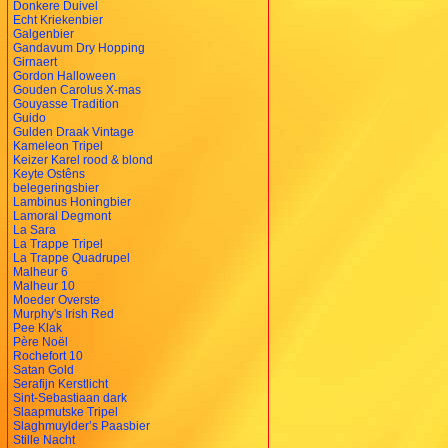
Donkere Duivel
Echt Kriekenbier
Galgenbier
Gandavum Dry Hopping
Girnaert
Gordon Halloween
Gouden Carolus X-mas
Gouyasse Tradition
Guido
Gulden Draak Vintage
Kameleon Tripel
Keizer Karel rood & blond
Keyte Ostêns
belegeringsbier
Lambinus Honingbier
Lamoral Degmont
La Sara
La Trappe Tripel
La Trappe Quadrupel
Malheur 6
Malheur 10
Moeder Overste
Murphy's Irish Red
Pee Klak
Père Noël
Rochefort 10
Satan Gold
Serafijn Kerstlicht
Sint-Sebastiaan dark
Slaapmutske Tripel
Slaghmuylder’s Paasbier
Stille Nacht