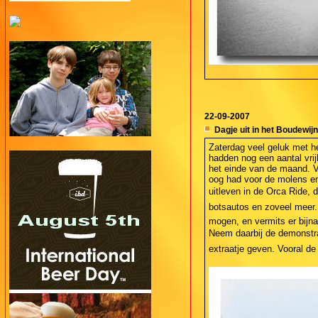
22-09-2007
Dagje uit in het Boudewij
Zaterdag veel geluk met he
hadden nog een aantal vri
het einde van de maand. V
oog had voor de molens en 
uitleven in de Orca Ride,
botsautos en zoveel meer. 
mogen, en vermits er bijna
Neem daarbij de demonstrat
extraatje geven. Vooral de