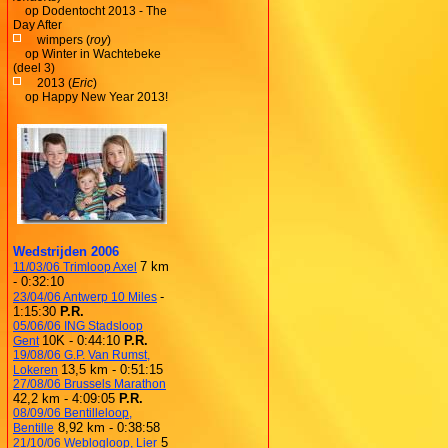
op
Dodentocht 2013 - The
Day After
wimpers (
roy
)
op
Winter in Wachtebeke
(deel 3)
2013 (
Eric
)
op
Happy New Year 2013!
Wedstrijden 2006
7 km
11/03/06 Trimloop Axel
- 0:32:10
-
23/04/06 Antwerp 10 Miles
1:15:30
P.R.
05/06/06 ING Stadsloop
10K - 0:44:10
P.R.
Gent
19/08/06 G.P. Van Rumst,
13,5 km - 0:51:15
Lokeren
27/08/06 Brussels Marathon
42,2 km - 4:09:05
P.R.
08/09/06 Bentilleloop,
8,92 km - 0:38:58
Bentille
5
21/10/06 Weblogloop, Lier