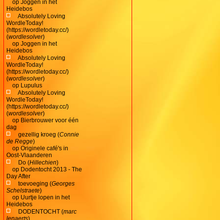
op
Joggen in het
Heidebos
Absolutely Loving
WordleToday!
(https://wordletoday.cc/)
(
wordlesolver
)
op
Joggen in het
Heidebos
Absolutely Loving
WordleToday!
(https://wordletoday.cc/)
(
wordlesolver
)
op
Lupulus
Absolutely Loving
WordleToday!
(https://wordletoday.cc/)
(
wordlesolver
)
op
Bierbrouwer voor één
dag
gezellig kroeg (
Connie
de Regge
)
op
Originele café's in
Oost-Vlaanderen
Do (
Hillechien
)
op
Dodentocht 2013 - The
Day After
toevoeging (
Georges
Schelstraete
)
op
Uurtje lopen in het
Heidebos
DODENTOCHT (
marc
lenaerts
)