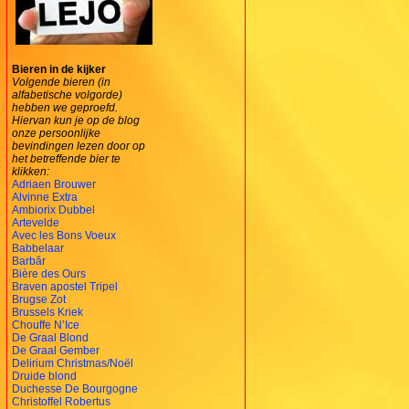
Bieren in de kijker
Volgende bieren (in
alfabetische volgorde)
hebben we geproefd.
Hiervan kun je op de blog
onze persoonlijke
bevindingen lezen door op
het betreffende bier te
klikken:
Adriaen Brouwer
Alvinne Extra
Ambiorix Dubbel
Artevelde
Avec les Bons Voeux
Babbelaar
Barbăr
Bière des Ours
Braven apostel Tripel
Brugse Zot
Brussels Kriek
Chouffe N’Ice
De Graal Blond
De Graal Gember
Delirium Christmas/Noël
Druide blond
Duchesse De Bourgogne
Christoffel Robertus