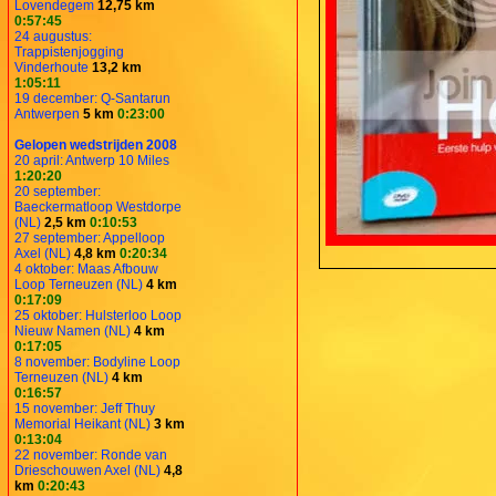
Lovendegem
12,75 km
0:57:45
24 augustus:
Trappistenjogging
Vinderhoute
13,2 km
1:05:11
19 december: Q-Santarun
Antwerpen
5 km
0:23:00
Gelopen wedstrijden 2008
20 april: Antwerp 10 Miles
1:20:20
20 september:
Baeckermatloop Westdorpe
(NL)
2,5 km
0:10:53
27 september: Appelloop
Axel (NL)
4,8 km
0:20:34
4 oktober: Maas Afbouw
Loop Terneuzen (NL)
4 km
0:17:09
25 oktober: Hulsterloo Loop
Nieuw Namen (NL)
4 km
0:17:05
8 november: Bodyline Loop
Terneuzen (NL)
4 km
0:16:57
15 november: Jeff Thuy
Memorial Heikant (NL)
3 km
0:13:04
22 november: Ronde van
Drieschouwen Axel (NL)
4,8
km
0:20:43