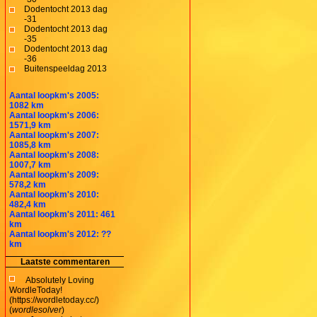
Dodentocht 2013 dag
-31
Dodentocht 2013 dag
-35
Dodentocht 2013 dag
-36
Buitenspeeldag 2013
Aantal loopkm's 2005:
1082 km
Aantal loopkm's 2006:
1571,9 km
Aantal loopkm's 2007:
1085,8 km
Aantal loopkm's 2008:
1007,7 km
Aantal loopkm's 2009:
578,2 km
Aantal loopkm's 2010:
482,4 km
Aantal loopkm's 2011: 461
km
Aantal loopkm's 2012: ??
km
Laatste commentaren
Absolutely Loving
WordleToday!
(https://wordletoday.cc/)
(
wordlesolver
)