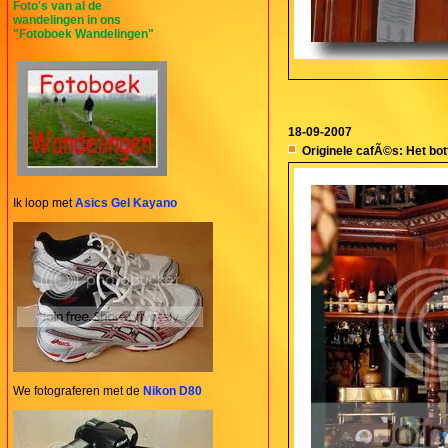
Foto's van al de
wandelingen in ons
"Fotoboek Wandelingen"
18-09-2007
Originele cafÃ©s: Het bot
Ik loop met
Asics Gel Kayano
We fotograferen met de
Nikon D80