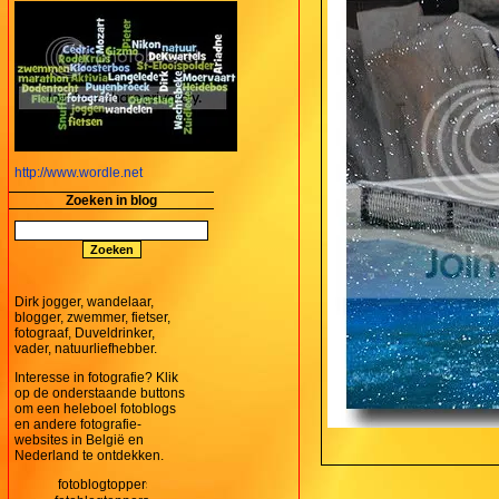
http://www.wordle.net
Zoeken in blog
Dirk jogger, wandelaar,
blogger, zwemmer, fietser,
fotograaf, Duveldrinker,
vader, natuurliefhebber.
Interesse in fotografie? Klik
op de onderstaande buttons
om een heleboel fotoblogs
en andere fotografie-
websites in België en
Nederland te ontdekken.