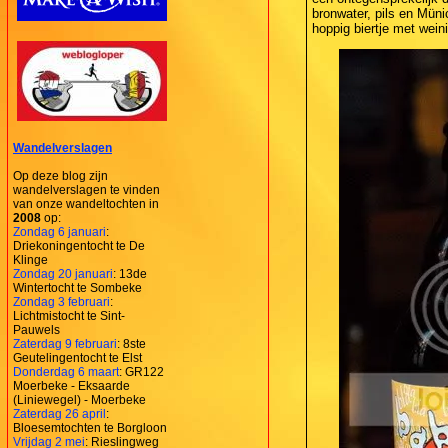
bronwater, pils en Müni
hoppig biertje met wei
Wandelverslagen
Op deze blog zijn
wandelverslagen te vinden
van onze wandeltochten in
2008
op:
Zondag 6 januari
:
Driekoningentocht te De
Klinge
Zondag 20 januari
: 13de
Wintertocht te Sombeke
Zondag 3 februari
:
Lichtmistocht te Sint-
Pauwels
Zaterdag 9 februari
: 8ste
Geutelingentocht te Elst
Donderdag 6 maart
: GR122
Moerbeke - Eksaarde
(Liniewegel) - Moerbeke
Zaterdag 26 april
:
Bloesemtochten te Borgloon
Vrijdag 2 mei
: Rieslingweg