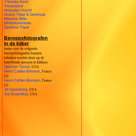
’t Smiske Kerst
Troubadour
Verboden Vrucht
Vicaris Tripel & Generaal
Wieckse Witte
Winterkoninkske
Zwalmse Tripel
Beroepsfotografen
in de kijker
Items over de volgende
beroepsfotografen kunnen
bekeken worden door op de
betreffende persoon te klikken:
Spencer Tunick
, USA
Henri Cartier-Bresson
, France
(1)
Henri Cartier-Bresson
, France
(2)
Jill Greenberg
, USA
Joe Rosenthal
, USA