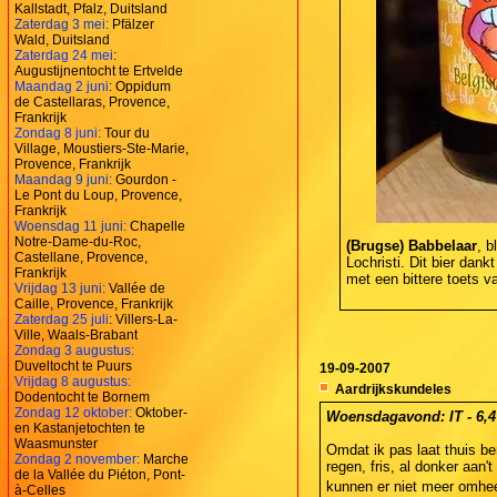
Kallstadt, Pfalz, Duitsland
Zaterdag 3 mei:
Pfälzer
Wald, Duitsland
Zaterdag 24 mei
:
Augustijnentocht te Ertvelde
Maandag 2 juni
: Oppidum
de Castellaras, Provence,
Frankrijk
Zondag 8 juni:
Tour du
Village, Moustiers-Ste-Marie,
Provence, Frankrijk
Maandag 9 juni:
Gourdon -
Le Pont du Loup, Provence,
Frankrijk
Woensdag 11 juni:
Chapelle
Notre-Dame-du-Roc,
(Brugse) Babbelaar
, b
Castellane, Provence,
Lochristi. Dit bier dank
Frankrijk
met een bittere toets v
Vrijdag 13 juni:
Vallée de
Caille, Provence, Frankrijk
Zaterdag 25 juli
: Villers-La-
Ville, Waals-Brabant
Zondag 3 augustus:
Duveltocht te Puurs
19-09-2007
Vrijdag 8 augustus:
Aardrijkskundeles
Dodentocht te Bornem
Zondag 12 oktober:
Oktober-
Woensdagavond: IT - 6,4 
en Kastanjetochten te
Waasmunster
Omdat ik pas laat thuis be
Zondag 2 november:
Marche
regen, fris, al donker aa
de la Vallée du Piéton, Pont-
kunnen er niet meer omh
à-Celles