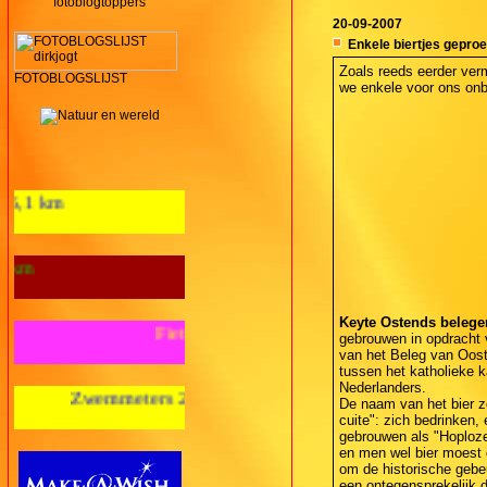
fotoblogtoppers
20-09-2007
Enkele biertjes geproe
Zoals reeds eerder verm
FOTOBLOGSLIJST
we enkele voor ons onb
Aantal loopkm's 2012: 125,1 km
Wandelkilometers 2012: 28 km
Keyte Ostends belege
Fietskilometers 2012: nul km
gebrouwen in opdracht
van het Beleg van Oost
tussen het katholieke 
Nederlanders.
eters 2012: nul m
De naam van het bier z
cuite": zich bedrinken,
gebrouwen als "Hoploze
en men wel bier moest dr
om de historische gebeu
een ontegensprekelijk d