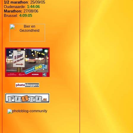
1/2 marathon
: 25/09/05
Oudenaarde:
1:44:06
Marathon:
27/08/06
Brussel:
4:09:05