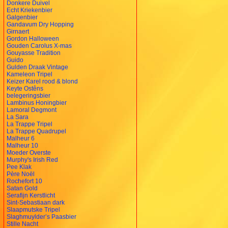
Donkere Duivel
Echt Kriekenbier
Galgenbier
Gandavum Dry Hopping
Girnaert
Gordon Halloween
Gouden Carolus X-mas
Gouyasse Tradition
Guido
Gulden Draak Vintage
Kameleon Tripel
Keizer Karel rood & blond
Keyte Ostêns
belegeringsbier
Lambinus Honingbier
Lamoral Degmont
La Sara
La Trappe Tripel
La Trappe Quadrupel
Malheur 6
Malheur 10
Moeder Overste
Murphy's Irish Red
Pee Klak
Père Noël
Rochefort 10
Satan Gold
Serafijn Kerstlicht
Sint-Sebastiaan dark
Slaapmutske Tripel
Slaghmuylder’s Paasbier
Stille Nacht