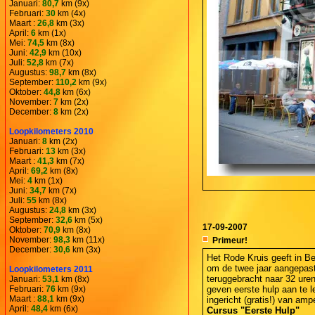
Januari:
80,7
km (9x)
Februari:
30
km (4x)
Maart :
26,8
km (3x)
April:
6
km (1x)
Mei:
74,5
km (8x)
Juni:
42,9
km (10x)
Juli:
52,8
km (7x)
Augustus:
98,7
km (8x)
September:
110,2
km (9x)
Oktober:
44,8
km (6x)
November:
7
km (2x)
December:
8
km (2x)
Loopkilometers 2010
Januari:
8
km (2x)
Februari:
13
km (3x)
Maart :
41,3
km (7x)
April:
69,2
km (8x)
Mei:
4
km (1x)
Juni:
34,7
km (7x)
Juli:
55
km (8x)
Augustus:
24,8
km (3x)
September:
32,6
km (5x)
17-09-2007
Oktober:
70,9
km (8x)
November:
98,3
km (11x)
Primeur!
December:
30,6
km (3x)
Het Rode Kruis geeft in B
om de twee jaar aangepast
Loopkilometers 2011
teruggebracht naar 32 uren
Januari:
53,1
km (8x)
Februari:
76
km (9x)
geven eerste hulp aan te 
Maart :
88,1
km (9x)
ingericht (gratis!) van amp
April:
48,4
km (6x)
Cursus "Eerste Hulp"