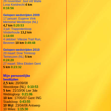
29 november: Juul v/d Walle
Loop Kieldrecht
4 km
0:16:56
Gelopen wedstrijden 2009
17 januari: Eugene Vink
Memorial Westdorpe (NL)
4,7 km
0:20:53
3 juli: Trappistenloop
Vinderhoute
13,2 km
1:14:00
4 oktober: Vitesse Trail Run,
Beveren
10 km
0:49:48
Gelopen wedstrijden 2010
20 maart: Dow Trimloop
Terneuzen (NL)
5 km
0:24:20
27 maart: Sfinx Ekiden Gent
5 km
0:23:32
Mijn persoonlijke
besttijden
2,5 km:
20/09/08
Westdorpe (NL):
0:10:53
5 km
: 21/10/06 Lier 3de
Weblogloop:
0:21:06
10 km
: 17/05/07 Gent ING
Stadsloop:
0:43:55
10 Mijl
: 23/04/06 Antwerp
10 Miles:
1:15:30