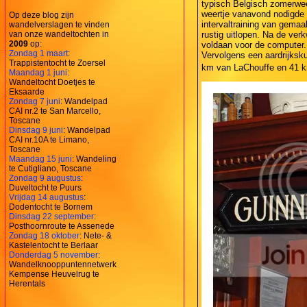
typisch Belgisch zomerwee
weertje vanavond nodigde n
Op deze blog zijn
intervaltraining van gemaak
wandelverslagen te vinden
van onze wandeltochten in
rustig uitlopen. Na de ve
2009
op:
voldaan voor de computer.
Zondag 1 maart
:
Vervolgens een aardrijksk
Trappistentocht te Zoersel
km van LaChouffe en 41 
Maandag 1 juni
:
Wandeltocht Doetjes te
Eksaarde
Zondag 7 juni
: Wandelpad
CAI nr.2 te San Marcello,
Toscane
Dinsdag 9 juni
: Wandelpad
CAI nr.10A te Limano,
Toscane
Maandag 15 juni
: Wandeling
te Cutigliano, Toscane
Zondag 9 augustus
:
Duveltocht te Puurs
Vrijdag 14 augustus
:
Dodentocht te Bornem
Dinsdag 22 september
:
Posthoornroute te Assenede
Zondag 18 oktober
: Nete- &
Kastelentocht te Berlaar
Donderdag 5 november
:
Wandelknooppuntennetwerk
Kempense Heuvelrug te
Herentals