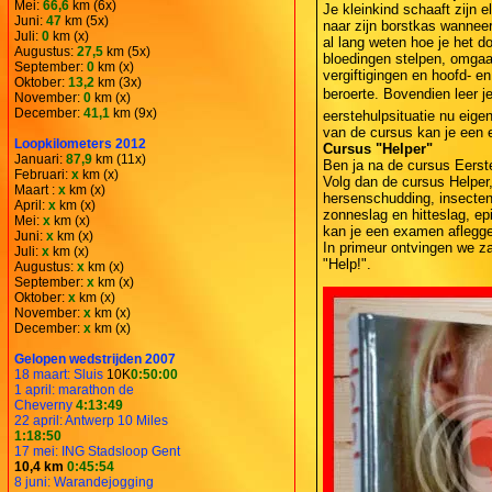
Mei:
66,6
km (6x)
Je kleinkind schaaft zijn e
Juni:
47
km (5x)
naar zijn borstkas wanneer
Juli:
0
km (x)
al lang weten hoe je het d
Augustus:
27,5
km (5x)
bloedingen stelpen, omgaa
September:
0
km (x)
vergiftigingen en hoofd- 
Oktober:
13,2
km (3x)
beroerte. Bovendien leer je
November:
0
km (x)
December:
41,1
km (9x)
eerstehulpsituatie nu eige
van de cursus kan je een
Loopkilometers 2012
Cursus "Helper"
Januari:
87,9
km (11x)
Ben ja na de cursus Eerste
Februari:
x
km (x)
Volg dan de cursus Helper,
Maart :
x
km (x)
hersenschudding, insecten
April:
x
km (x)
zonneslag en hitteslag, ep
Mei:
x
km (x)
kan je een examen aflegg
Juni:
x
km (x)
In primeur ontvingen we z
Juli:
x
km (x)
"Help!".
Augustus:
x
km (x)
September:
x
km (x)
Oktober:
x
km (x)
November:
x
km (x)
December:
x
km (x)
Gelopen wedstrijden 2007
18 maart: Sluis
10K
0:50:00
1 april: marathon de
Cheverny
4:13:49
22 april: Antwerp 10 Miles
1:18:50
17 mei: ING Stadsloop Gent
10,4 km
0:45:54
8 juni: Warandejogging