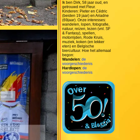
Ik ben Dirk, 58 jaar oud, en
getrouwd met Fleur.
Kinderen: Pieter en Cédric
(beiden 19 jaar) en Ariadne
(69jaar). Onze interesses:
wandelen, lopen, fotografie,
natuur, reizen, lezen (vnl. SF
& Fantasy), spellen,
motorrijden, Rode Kruis,
muziek, koken (en lekker
eten) en Belgische
biercultuur. Hoe het allemaal
begon:
Wandelen
:
de
voorgeschiedenis
Hardlopen
:
de
voorgeschiedenis