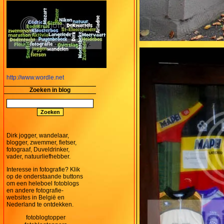
http://www.wordle.net
Zoeken in blog
Dirk jogger, wandelaar,
blogger, zwemmer, fietser,
fotograaf, Duveldrinker,
vader, natuurliefhebber.
Interesse in fotografie? Klik
op de onderstaande buttons
om een heleboel fotoblogs
en andere fotografie-
websites in België en
Nederland te ontdekken.