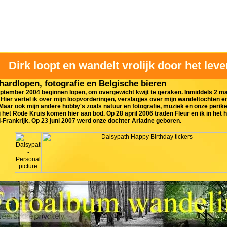
Dirk loopt en wandelt vrolijk door het leve
hardlopen, fotografie en Belgische bieren
ptember 2004 beginnen lopen, om overgewicht kwijt te geraken. Inmiddels 2 m
Hier vertel ik over mijn loopvorderingen, verslagjes over mijn wandeltochten e
 Maar ook mijn andere hobby's zoals natuur en fotografie, muziek en onze perike
 het Rode Kruis komen hier aan bod. Op 28 april 2006 traden Fleur en ik in het
Frankrijk. Op 23 juni 2007 werd onze dochter Ariadne geboren.