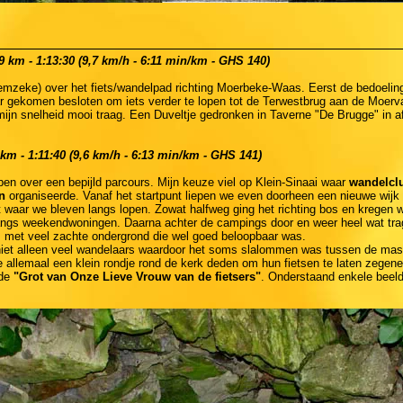
 km - 1:13:30 (9,7 km/h - 6:11 min/km - GHS 140)
mzeke) over het fiets/wandelpad richting Moerbeke-Waas. Eerst de bedoeling 
 gekomen besloten om iets verder te lopen tot de Terwestbrug aan de Moervaa
mijn snelheid mooi traag. Een Duveltje gedronken in Taverne "De Brugge" in a
km - 1:11:40 (9,6 km/h - 6:13 min/km - GHS 141)
n over een bepijld parcours. Mijn keuze viel op Klein-Sinaai waar
wandelcl
n
organiseerde. Vanaf het startpunt liepen we even doorheen een nieuwe wijk 
 waar we bleven langs lopen. Zowat halfweg ging het richting bos en kregen 
langs weekendwoningen. Daarna achter de campings door en weer heel wat tr
, met veel zachte ondergrond die wel goed beloopbaar was.
niet alleen veel wandelaars waardoor het soms slalommen was tussen de mass
e allemaal een klein rondje rond de kerk deden om hun fietsen te laten zegen
de
"Grot van Onze Lieve Vrouw van de fietsers"
. Onderstaand enkele beeld