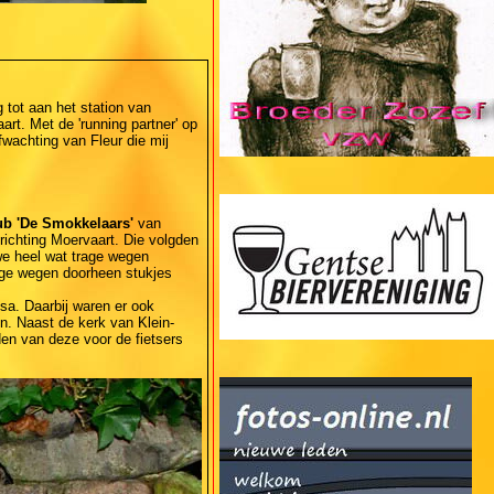
tot aan het station van
rt. Met de 'running partner' op
fwachting van Fleur die mij
ub 'De Smokkelaars'
van
richting Moervaart. Die volgden
we heel wat trage wegen
age wegen doorheen stukjes
a. Daarbij waren er ook
en. Naast de kerk van Klein-
en van deze voor de fietsers