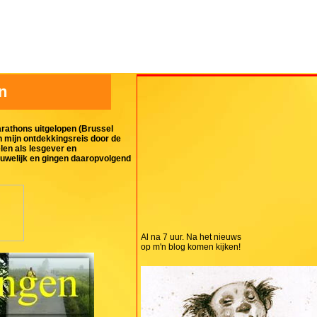
n
arathons uitgelopen (Brussel
n mijn ontdekkingsreis door de
len als lesgever en
 huwelijk en gingen daaropvolgend
Al na 7 uur. Na het nieuws
op m'n blog komen kijken!