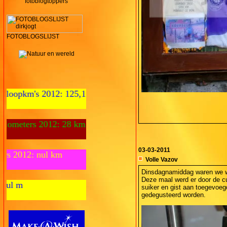
fotoblogtoppers
FOTOBLOGSLIJST
5,1 km
km
03-03-2011
Fietskilometers 2012: nul km
Volle Vazov
Dinsdagnamiddag waren we we
Deze maal werd er door de cu
Zwemmeters 2012: nul m
suiker en gist aan toegevoegd
gedegusteerd worden.