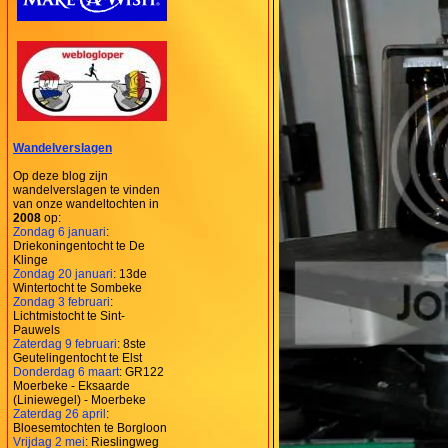
Wandelverslagen
Op deze blog zijn
wandelverslagen te vinden
van onze wandeltochten in
2008
op:
Zondag 6 januari
:
Driekoningentocht te De
Klinge
Zondag 20 januari
: 13de
Wintertocht te Sombeke
Zondag 3 februari
:
Lichtmistocht te Sint-
Pauwels
Zaterdag 9 februari
: 8ste
Geutelingentocht te Elst
Donderdag 6 maart
: GR122
Moerbeke - Eksaarde
(Liniewegel) - Moerbeke
Zaterdag 26 april
:
Bloesemtochten te Borgloon
Vrijdag 2 mei
: Rieslingweg