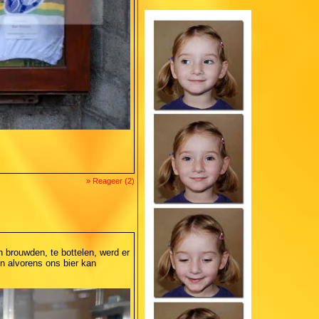
» Reageer (2)
 brouwden, te bottelen, werd er
en alvorens ons bier kan