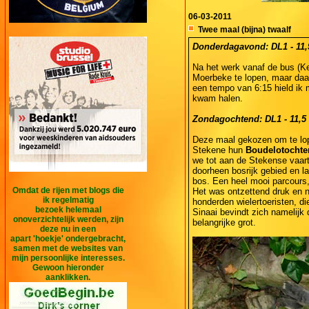
06-03-2011
Twee maal (bijna) twaalf
Donderdagavond: DL1 - 11,9
Na het werk vanaf de bus (Ke
Moerbeke te lopen, maar daar
een tempo van 6:15 hield ik 
kwam halen.
Zondagochtend: DL1 - 11,5 
Deze maal gekozen om te lope
Stekene hun
Boudelotochte
we tot aan de Stekense vaart
doorheen bosrijk gebied en 
bos. Een heel mooi parcours
Omdat de rijen met blogs die
Het was ontzettend druk en 
ik regelmatig
honderden wielertoeristen, di
bezoek helemaal
Sinaai bevindt zich namelijk 
onoverzichtelijk werden, zijn
belangrijke grot.
deze nu in een
apart 'hoekje' ondergebracht,
samen met de websites van
mijn persoonlijke interesses.
Gewoon hieronder
aanklikken.