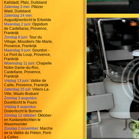
Kallstadt, Pfalz, Duitsland
Zaterdag 3 mei:
Pfälzer
Wald, Duitsland
Zaterdag 24 mei
:
Augustijnentocht te Ertvelde
Maandag 2 juni
: Oppidum
de Castellaras, Provence,
Frankrijk
Zondag 8 juni:
Tour du
Village, Moustiers-Ste-Marie,
Provence, Frankrijk
Maandag 9 juni:
Gourdon -
Le Pont du Loup, Provence,
Frankrijk
Woensdag 11 juni:
Chapelle
Notre-Dame-du-Roc,
Castellane, Provence,
Frankrijk
Vrijdag 13 juni:
Vallée de
Caille, Provence, Frankrijk
Zaterdag 25 juli
: Villers-La-
Ville, Waals-Brabant
Zondag 3 augustus:
Duveltocht te Puurs
Vrijdag 8 augustus:
Dodentocht te Bornem
Zondag 12 oktober:
Oktober-
en Kastanjetochten te
Waasmunster
Zondag 2 november:
Marche
de la Vallée du Piéton, Pont-
à-Celles