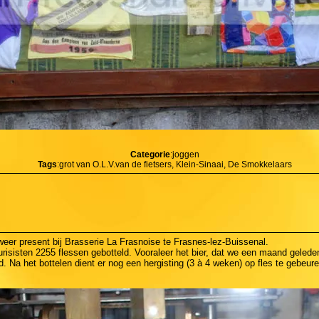
Categorie
:joggen
Tags
:grot van O.L.V.van de fietsers, Klein-Sinaai, De Smokkelaars
er present bij Brasserie La Frasnoise te Frasnes-lez-Buissenal.
risisten 2255 flessen gebotteld. Vooraleer het bier, dat we een maand geleden
. Na het bottelen dient er nog een hergisting (3 à 4 weken) op fles te gebeur