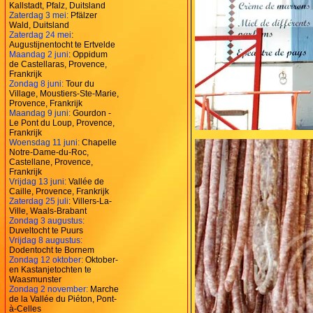
Kallstadt, Pfalz, Duitsland
Zaterdag 3 mei:
Pfälzer
Wald, Duitsland
Zaterdag 24 mei
:
Augustijnentocht te Ertvelde
Maandag 2 juni
: Oppidum
de Castellaras, Provence,
Frankrijk
Zondag 8 juni:
Tour du
Village, Moustiers-Ste-Marie,
Provence, Frankrijk
Maandag 9 juni:
Gourdon -
Le Pont du Loup, Provence,
Frankrijk
Woensdag 11 juni:
Chapelle
Notre-Dame-du-Roc,
Castellane, Provence,
Frankrijk
Vrijdag 13 juni:
Vallée de
Caille, Provence, Frankrijk
Zaterdag 25 juli
: Villers-La-
Ville, Waals-Brabant
Zondag 3 augustus:
Duveltocht te Puurs
Vrijdag 8 augustus:
Dodentocht te Bornem
Zondag 12 oktober:
Oktober-
en Kastanjetochten te
Waasmunster
Zondag 2 november:
Marche
de la Vallée du Piéton, Pont-
à-Celles