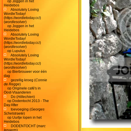
op
Joggen in het
Heidebos
Absolutely Loving
WordleToday!
(https://wordletoday.cc/)
(
wordlesolver
)
op
Joggen in het
Heidebos
Absolutely Loving
WordleToday!
(https://wordletoday.cc/)
(
wordlesolver
)
op
Lupulus
Absolutely Loving
WordleToday!
(https://wordletoday.cc/)
(
wordlesolver
)
op
Bierbrouwer voor één
dag
gezellig kroeg (
Connie
de Regge
)
op
Originele café's in
Oost-Vlaanderen
Do (
Hillechien
)
op
Dodentocht 2013 - The
Day After
toevoeging (
Georges
Schelstraete
)
op
Uurtje lopen in het
Heidebos
DODENTOCHT (
marc
lenaerts
)