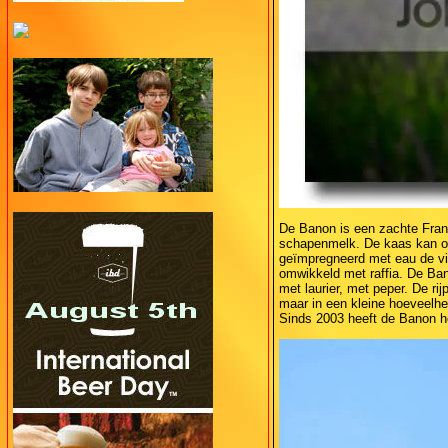
De Banon is een zachte Fran
schapenmelk. De kaas kan oo
geïmpregneerd met eau de vi
omwikkeld met raffia. De Ban
met laurier, met peper. De r
maar in een kleine hoeveelhe
Sinds 2003 heeft de Banon h