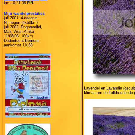
km - 0:21:06
P.R.
Mijn wandelprestaties
juli 2001: 4-daagse
Nijmegen (4x50km)
juli 2002: Dogonvallei,
Mali, West-Afrika
11/08/06: 100km
Dodentocht Bornem:
aankomst 11u38
Lavendel en Lavandin (gecul
klimaat en de kalkhoudende g