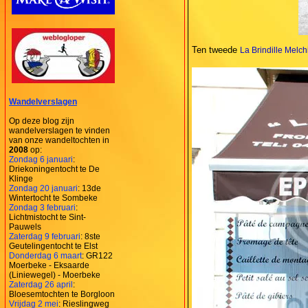
Ten tweede
La Brindille Melchi
Wandelverslagen
Op deze blog zijn
wandelverslagen te vinden
van onze wandeltochten in
2008
op:
Zondag 6 januari
:
Driekoningentocht te De
Klinge
Zondag 20 januari
: 13de
Wintertocht te Sombeke
Zondag 3 februari
:
Lichtmistocht te Sint-
Pauwels
Zaterdag 9 februari
: 8ste
Geutelingentocht te Elst
Donderdag 6 maart
: GR122
Moerbeke - Eksaarde
(Liniewegel) - Moerbeke
Zaterdag 26 april
:
Bloesemtochten te Borgloon
Vrijdag 2 mei
: Rieslingweg