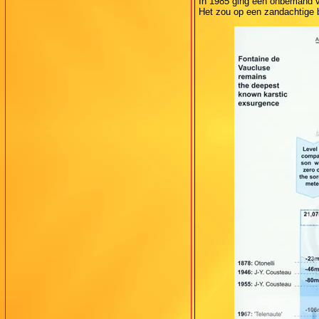
In 1985 ging een onbemand vaa
Het zou op een zandachtige 