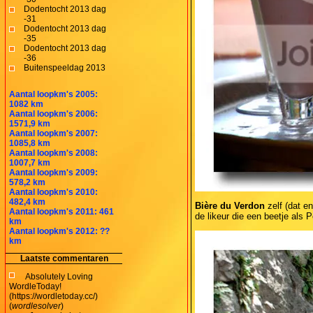
Dodentocht 2013 dag
-31
Dodentocht 2013 dag
-35
Dodentocht 2013 dag
-36
Buitenspeeldag 2013
Aantal loopkm's 2005:
1082 km
Aantal loopkm's 2006:
1571,9 km
Aantal loopkm's 2007:
1085,8 km
Aantal loopkm's 2008:
1007,7 km
Aantal loopkm's 2009:
578,2 km
Aantal loopkm's 2010:
482,4 km
Bière du Verdon
zelf (dat en
Aantal loopkm's 2011: 461
de likeur die een beetje als 
km
Aantal loopkm's 2012: ??
km
Laatste commentaren
Absolutely Loving
WordleToday!
(https://wordletoday.cc/)
(
wordlesolver
)