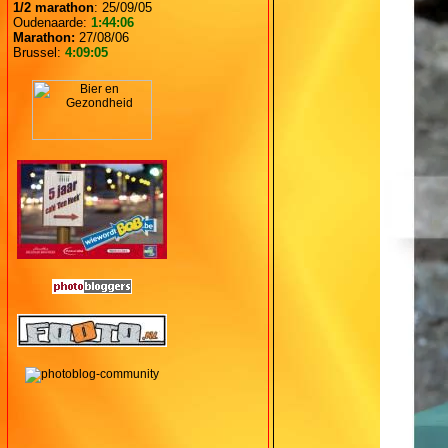
1/2 marathon
: 25/09/05
Oudenaarde:
1:44:06
Marathon:
27/08/06
Brussel:
4:09:05