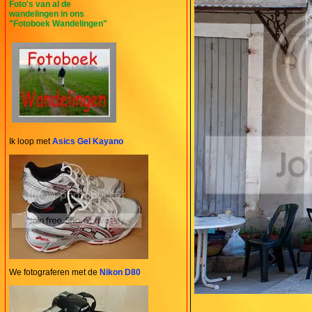
Foto's van al de
wandelingen in ons
"Fotoboek Wandelingen"
Ik loop met
Asics Gel Kayano
We fotograferen met de
Nikon D80