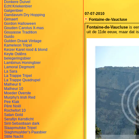
Donkere Duivel
Echt Kriekenbier
Galgenbier
07-07-2010
Gandavum Dry Hopping
Girnaert
Fontaine-de-Vaucluse
Gordon Halloween
Fontaine-de-Vaucluse
is een
Gouden Carolus X-mas
uit de 11de eeuw, maar dat is 
Gouyasse Tradition
Guido
Gulden Draak Vintage
Kameleon Tripel
Keizer Karel rood & blond
Keyte Ostêns
belegeringsbier
Lambinus Honingbier
Lamoral Degmont
La Sara
La Trappe Tripel
La Trappe Quadrupel
Malheur 6
Malheur 10
Moeder Overste
Murphy's Irish Red
Pee Klak
Père Noël
Rochefort 10
Satan Gold
Serafijn Kerstlicht
Sint-Sebastiaan dark
Slaapmutske Tripel
Slaghmuylder’s Paasbier
Stille Nacht