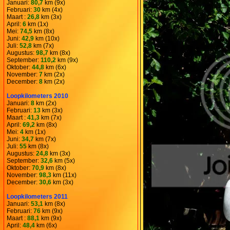
Januari:
80,7
km (9x)
Februari:
30
km (4x)
Maart :
26,8
km (3x)
April:
6
km (1x)
Mei:
74,5
km (8x)
Juni:
42,9
km (10x)
Juli:
52,8
km (7x)
Augustus:
98,7
km (8x)
September:
110,2
km (9x)
Oktober:
44,8
km (6x)
November:
7
km (2x)
December:
8
km (2x)
Loopkilometers 2010
Januari:
8
km (2x)
Februari:
13
km (3x)
Maart :
41,3
km (7x)
April:
69,2
km (8x)
Mei:
4
km (1x)
Juni:
34,7
km (7x)
Juli:
55
km (8x)
Augustus:
24,8
km (3x)
September:
32,6
km (5x)
Oktober:
70,9
km (8x)
November:
98,3
km (11x)
December:
30,6
km (3x)
Loopkilometers 2011
Januari:
53,1
km (8x)
Februari:
76
km (9x)
Maart :
88,1
km (9x)
April:
48,4
km (6x)