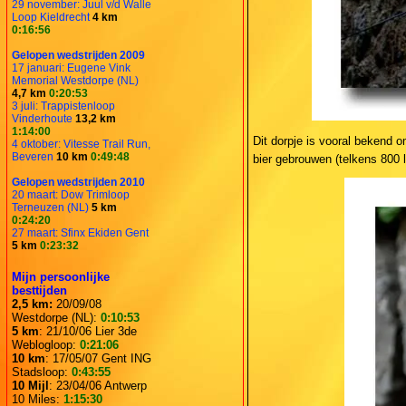
29 november: Juul v/d Walle
Loop Kieldrecht
4 km
0:16:56
Gelopen wedstrijden 2009
17 januari: Eugene Vink
Memorial Westdorpe (NL)
4,7 km
0:20:53
3 juli: Trappistenloop
Vinderhoute
13,2 km
1:14:00
Dit dorpje is vooral bekend o
4 oktober: Vitesse Trail Run,
Beveren
10 km
0:49:48
bier gebrouwen (telkens 800 l
Gelopen wedstrijden 2010
20 maart: Dow Trimloop
Terneuzen (NL)
5 km
0:24:20
27 maart: Sfinx Ekiden Gent
5 km
0:23:32
Mijn persoonlijke
besttijden
2,5 km:
20/09/08
Westdorpe (NL):
0:10:53
5 km
: 21/10/06 Lier 3de
Weblogloop:
0:21:06
10 km
: 17/05/07 Gent ING
Stadsloop:
0:43:55
10 Mijl
: 23/04/06 Antwerp
10 Miles:
1:15:30