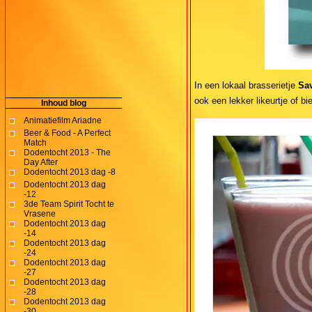
In een lokaal brasserietje
Sa
ook een lekker likeurtje of bi
Inhoud blog
Animatiefilm Ariadne
Beer & Food - A Perfect
Match
Dodentocht 2013 - The
Day After
Dodentocht 2013 dag -8
Dodentocht 2013 dag
-12
3de Team Spirit Tocht te
Vrasene
Dodentocht 2013 dag
-14
Dodentocht 2013 dag
-24
Dodentocht 2013 dag
-27
Dodentocht 2013 dag
-28
Dodentocht 2013 dag
-30