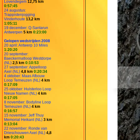
Lovendegem
12,75 km
0:57:45
24 augustus:
Trappistenjogging
Vinderhoute
13,2 km
1:05:11
19 december: Q-Santarun
Antwerpen
5 km
0:23:00
Gelopen wedstrijden 2008
20 april: Antwerp 10 Miles
1:20:20
20 september:
Baeckermatloop Westdorpe
(NL)
2,5 km
0:10:53
27 september: Appelloop
Axel (NL)
4,8 km
0:20:34
4 oktober: Maas Afbouw
Loop Terneuzen (NL)
4 km
0:17:09
25 oktober: Hulsterloo Loop
Nieuw Namen (NL)
4 km
0:17:05
8 november: Bodyline Loop
Terneuzen (NL)
4 km
0:16:57
15 november: Jeff Thuy
Memorial Heikant (NL)
3 km
0:13:04
22 november: Ronde van
Drieschouwen Axel (NL)
4,8
km
0:20:43