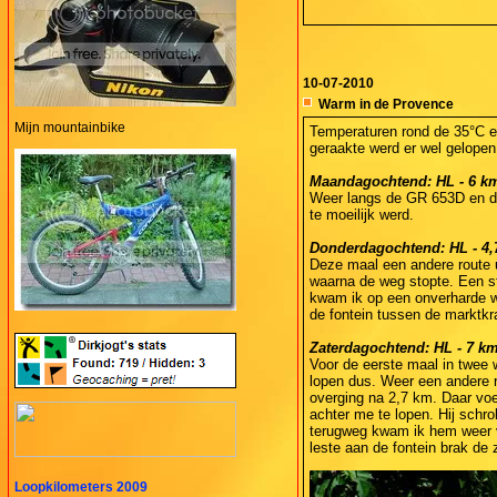
10-07-2010
Warm in de Provence
Mijn mountainbike
Temperaturen rond de 35°C en 
geraakte werd er wel gelopen
Maandagochtend: HL - 6 km 
Weer langs de GR 653D en da
te moeilijk werd.
Donderdagochtend: HL - 4,7
Deze maal een andere route u
waarna de weg stopte. Een st
kwam ik op een onverharde we
de fontein tussen de marktkr
Zaterdagochtend: HL - 7 km 
Voor de eerste maal in twee 
lopen dus. Weer een andere 
overging na 2,7 km. Daar voe
achter me te lopen. Hij schro
terugweg kwam ik hem weer vo
leste aan de fontein brak de
Loopkilometers 2009