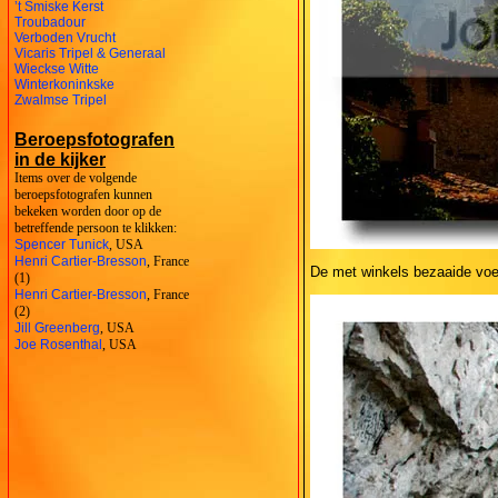
’t Smiske Kerst
Troubadour
Verboden Vrucht
Vicaris Tripel & Generaal
Wieckse Witte
Winterkoninkske
Zwalmse Tripel
Beroepsfotografen
in de kijker
Items over de volgende
beroepsfotografen kunnen
bekeken worden door op de
betreffende persoon te klikken:
Spencer Tunick
, USA
Henri Cartier-Bresson
, France
De met winkels bezaaide voet
(1)
Henri Cartier-Bresson
, France
(2)
Jill Greenberg
, USA
Joe Rosenthal
, USA