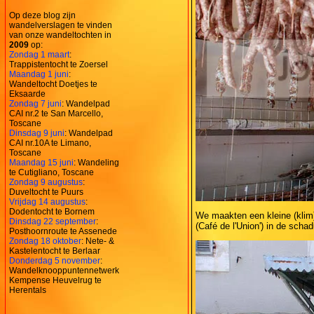
Op deze blog zijn
wandelverslagen te vinden
van onze wandeltochten in
2009
op:
Zondag 1 maart
:
Trappistentocht te Zoersel
Maandag 1 juni
:
Wandeltocht Doetjes te
Eksaarde
Zondag 7 juni
: Wandelpad
CAI nr.2 te San Marcello,
Toscane
Dinsdag 9 juni
: Wandelpad
CAI nr.10A te Limano,
Toscane
Maandag 15 juni
: Wandeling
te Cutigliano, Toscane
Zondag 9 augustus
:
Duveltocht te Puurs
Vrijdag 14 augustus
:
Dodentocht te Bornem
We maakten een kleine (klim)
Dinsdag 22 september
:
(Café de l'Union') in de scha
Posthoornroute te Assenede
Zondag 18 oktober
: Nete- &
Kastelentocht te Berlaar
Donderdag 5 november
:
Wandelknooppuntennetwerk
Kempense Heuvelrug te
Herentals