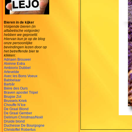
Bieren in de kijker
Volgende bieren (in
alfabetische volgorde)
hebben we geproefd.
Hiervan kun je op de blog
onze persoonlijke
bevindingen lezen door op
het betreffende bier te
klikken:
Adriaen Brouwer
Alvinne Extra
Ambiorix Dubbel
Artevelde
Avec les Bons Voeux
Babbelaar
Barbăr
Bière des Ours
Braven apostel Tripel
Brugse Zot
Brussels Kriek
Chouffe N’Ice
De Graal Blond
De Graal Gember
Delirium Christmas/Noël
Druide blond
Duchesse De Bourgogne
Christoffel Robertus