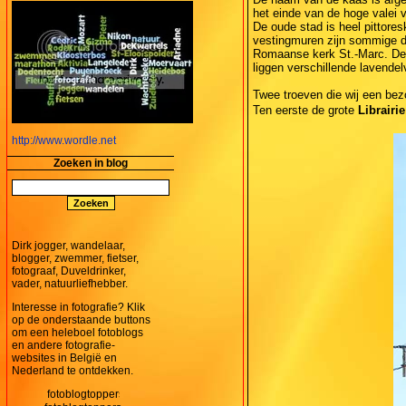
het einde van de hoge valei 
De oude stad is heel pittore
vestingmuren zijn sommige d
Romaanse kerk St.-Marc. De h
liggen verschillende lavendelv
Twee troeven die wij een be
Ten eerste de grote
Librairi
http://www.wordle.net
Zoeken in blog
Dirk jogger, wandelaar,
blogger, zwemmer, fietser,
fotograaf, Duveldrinker,
vader, natuurliefhebber.
Interesse in fotografie? Klik
op de onderstaande buttons
om een heleboel fotoblogs
en andere fotografie-
websites in België en
Nederland te ontdekken.