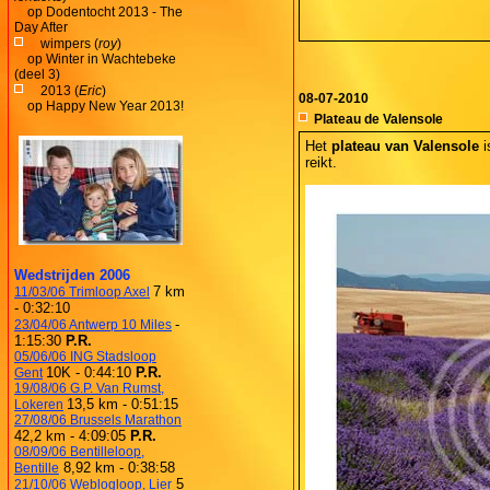
op
Dodentocht 2013 - The
Day After
wimpers (
roy
)
op
Winter in Wachtebeke
(deel 3)
2013 (
Eric
)
08-07-2010
op
Happy New Year 2013!
Plateau de Valensole
Het
plateau van Valensole
i
reikt.
Wedstrijden 2006
7 km
11/03/06 Trimloop Axel
- 0:32:10
-
23/04/06 Antwerp 10 Miles
1:15:30
P.R.
05/06/06 ING Stadsloop
10K - 0:44:10
P.R.
Gent
19/08/06 G.P. Van Rumst,
13,5 km - 0:51:15
Lokeren
27/08/06 Brussels Marathon
42,2 km - 4:09:05
P.R.
08/09/06 Bentilleloop,
8,92 km - 0:38:58
Bentille
5
21/10/06 Weblogloop, Lier