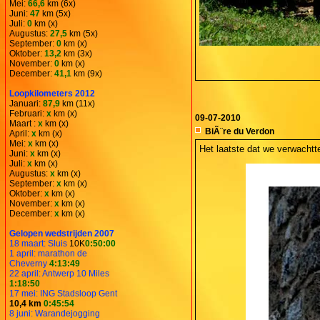
Mei:
66,6
km (6x)
Juni:
47
km (5x)
Juli:
0
km (x)
Augustus:
27,5
km (5x)
September:
0
km (x)
Oktober:
13,2
km (3x)
November:
0
km (x)
December:
41,1
km (9x)
Loopkilometers 2012
Januari:
87,9
km (11x)
Februari:
x
km (x)
09-07-2010
Maart :
x
km (x)
BiÃ¨re du Verdon
April:
x
km (x)
Mei:
x
km (x)
Het laatste dat we verwachtte
Juni:
x
km (x)
Juli:
x
km (x)
Augustus:
x
km (x)
September:
x
km (x)
Oktober:
x
km (x)
November:
x
km (x)
December:
x
km (x)
Gelopen wedstrijden 2007
18 maart: Sluis
10K
0:50:00
1 april: marathon de
Cheverny
4:13:49
22 april: Antwerp 10 Miles
1:18:50
17 mei: ING Stadsloop Gent
10,4 km
0:45:54
8 juni: Warandejogging