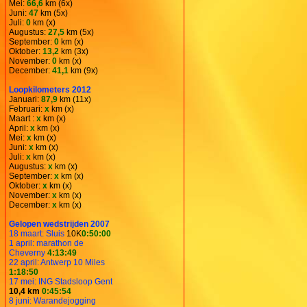
Mei:
66,6
km (6x)
Juni:
47
km (5x)
Juli:
0
km (x)
Augustus:
27,5
km (5x)
September:
0
km (x)
Oktober:
13,2
km (3x)
November:
0
km (x)
December:
41,1
km (9x)
Loopkilometers 2012
Januari:
87,9
km (11x)
Februari:
x
km (x)
Maart :
x
km (x)
April:
x
km (x)
Mei:
x
km (x)
Juni:
x
km (x)
Juli:
x
km (x)
Augustus:
x
km (x)
September:
x
km (x)
Oktober:
x
km (x)
November:
x
km (x)
December:
x
km (x)
Gelopen wedstrijden 2007
18 maart: Sluis
10K
0:50:00
1 april: marathon de
Cheverny
4:13:49
22 april: Antwerp 10 Miles
1:18:50
17 mei: ING Stadsloop Gent
10,4 km
0:45:54
8 juni: Warandejogging