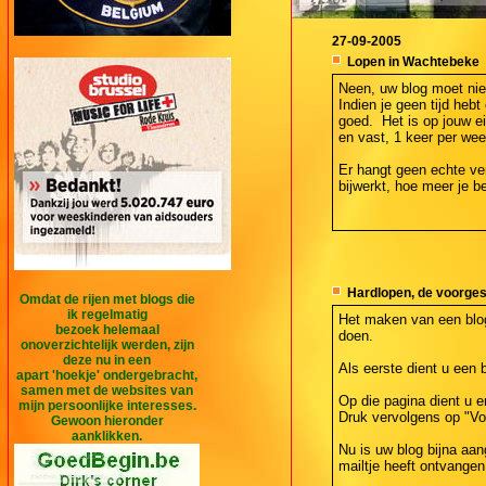
27-09-2005
Lopen in Wachtebeke
Neen, uw blog moet niet
Indien je geen tijd hebt
goed. Het is op jouw e
en vast, 1 keer per wee
Er hangt geen echte ver
bijwerkt, hoe meer je b
Hardlopen, de voorge
Omdat de rijen met blogs die
ik regelmatig
Het maken van een blog 
bezoek helemaal
doen.
onoverzichtelijk werden, zijn
deze nu in een
Als eerste dient u een 
apart 'hoekje' ondergebracht,
samen met de websites van
Op die pagina dient u e
mijn persoonlijke interesses.
Druk vervolgens op "Vo
Gewoon hieronder
aanklikken.
Nu is uw blog bijna aa
mailtje heeft ontvangen.