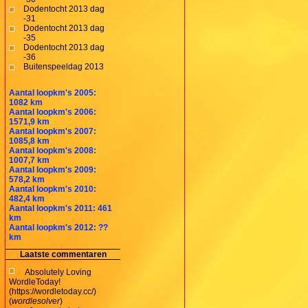
Dodentocht 2013 dag
-31
Dodentocht 2013 dag
-35
Dodentocht 2013 dag
-36
Buitenspeeldag 2013
Aantal loopkm's 2005:
1082 km
Aantal loopkm's 2006:
1571,9 km
Aantal loopkm's 2007:
1085,8 km
Aantal loopkm's 2008:
1007,7 km
Aantal loopkm's 2009:
578,2 km
Aantal loopkm's 2010:
482,4 km
Aantal loopkm's 2011: 461
km
Aantal loopkm's 2012: ??
km
Laatste commentaren
Absolutely Loving
WordleToday!
(https://wordletoday.cc/)
(
wordlesolver
)