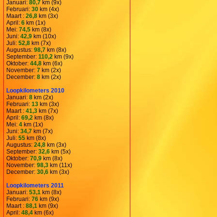
Januari:
80,7
km (9x)
Februari:
30
km (4x)
Maart :
26,8
km (3x)
April:
6
km (1x)
Mei:
74,5
km (8x)
Juni:
42,9
km (10x)
Juli:
52,8
km (7x)
Augustus:
98,7
km (8x)
September:
110,2
km (9x)
Oktober:
44,8
km (6x)
November:
7
km (2x)
December:
8
km (2x)
Loopkilometers 2010
Januari:
8
km (2x)
Februari:
13
km (3x)
Maart :
41,3
km (7x)
April:
69,2
km (8x)
Mei:
4
km (1x)
Juni:
34,7
km (7x)
Juli:
55
km (8x)
Augustus:
24,8
km (3x)
September:
32,6
km (5x)
Oktober:
70,9
km (8x)
November:
98,3
km (11x)
December:
30,6
km (3x)
Loopkilometers 2011
Januari:
53,1
km (8x)
Februari:
76
km (9x)
Maart :
88,1
km (9x)
April:
48,4
km (6x)