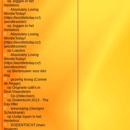
op
Joggen in het
Heidebos
Absolutely Loving
WordleToday!
(https://wordletoday.cc/)
(
wordlesolver
)
op
Joggen in het
Heidebos
Absolutely Loving
WordleToday!
(https://wordletoday.cc/)
(
wordlesolver
)
op
Lupulus
Absolutely Loving
WordleToday!
(https://wordletoday.cc/)
(
wordlesolver
)
op
Bierbrouwer voor één
dag
gezellig kroeg (
Connie
de Regge
)
op
Originele café's in
Oost-Vlaanderen
Do (
Hillechien
)
op
Dodentocht 2013 - The
Day After
toevoeging (
Georges
Schelstraete
)
op
Uurtje lopen in het
Heidebos
DODENTOCHT (
marc
lenaerts
)