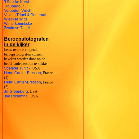
’t Smiske Kerst
Troubadour
Verboden Vrucht
Vicaris Tripel & Generaal
Wieckse Witte
Winterkoninkske
Zwalmse Tripel
Beroepsfotografen
in de kijker
Items over de volgende
beroepsfotografen kunnen
bekeken worden door op de
betreffende persoon te klikken:
Spencer Tunick
, USA
Henri Cartier-Bresson
, France
(1)
Henri Cartier-Bresson
, France
(2)
Jill Greenberg
, USA
Joe Rosenthal
, USA