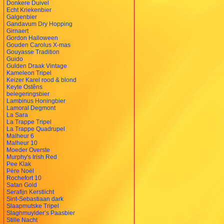
Donkere Duivel
Echt Kriekenbier
Galgenbier
Gandavum Dry Hopping
Girnaert
Gordon Halloween
Gouden Carolus X-mas
Gouyasse Tradition
Guido
Gulden Draak Vintage
Kameleon Tripel
Keizer Karel rood & blond
Keyte Ostêns
belegeringsbier
Lambinus Honingbier
Lamoral Degmont
La Sara
La Trappe Tripel
La Trappe Quadrupel
Malheur 6
Malheur 10
Moeder Overste
Murphy's Irish Red
Pee Klak
Père Noël
Rochefort 10
Satan Gold
Serafijn Kerstlicht
Sint-Sebastiaan dark
Slaapmutske Tripel
Slaghmuylder’s Paasbier
Stille Nacht