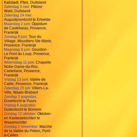
Kallstadt, Pfalz, Duitsland
Zaterdag 3 mei:
Pfälzer
Wald, Duitsland
Zaterdag 24 mei
:
Augustijnentocht te Ertvelde
Maandag 2 juni
: Oppidum
de Castellaras, Provence,
Frankrijk
Zondag 8 juni:
Tour du
Village, Moustiers-Ste-Marie,
Provence, Frankrijk
Maandag 9 juni:
Gourdon -
Le Pont du Loup, Provence,
Frankrijk
Woensdag 11 juni:
Chapelle
Notre-Dame-du-Roc,
Castellane, Provence,
Frankrijk
Vrijdag 13 juni:
Vallée de
Caille, Provence, Frankrijk
Zaterdag 25 juli
: Villers-La-
Ville, Waals-Brabant
Zondag 3 augustus:
Duveltocht te Puurs
Vrijdag 8 augustus:
Dodentocht te Bornem
Zondag 12 oktober:
Oktober-
en Kastanjetochten te
Waasmunster
Zondag 2 november:
Marche
de la Vallée du Piéton, Pont-
à-Celles