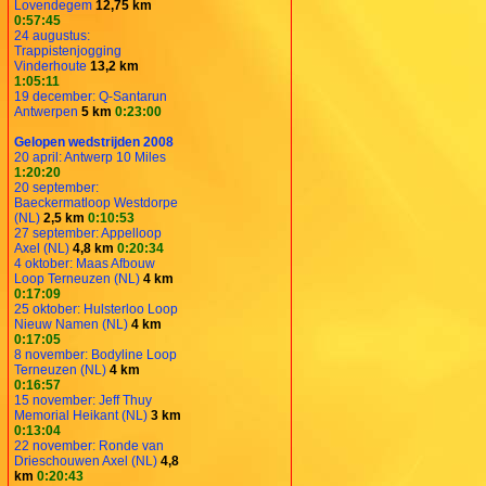
Lovendegem
12,75 km
0:57:45
24 augustus:
Trappistenjogging
Vinderhoute
13,2 km
1:05:11
19 december: Q-Santarun
Antwerpen
5 km
0:23:00
Gelopen wedstrijden 2008
20 april: Antwerp 10 Miles
1:20:20
20 september:
Baeckermatloop Westdorpe
(NL)
2,5 km
0:10:53
27 september: Appelloop
Axel (NL)
4,8 km
0:20:34
4 oktober: Maas Afbouw
Loop Terneuzen (NL)
4 km
0:17:09
25 oktober: Hulsterloo Loop
Nieuw Namen (NL)
4 km
0:17:05
8 november: Bodyline Loop
Terneuzen (NL)
4 km
0:16:57
15 november: Jeff Thuy
Memorial Heikant (NL)
3 km
0:13:04
22 november: Ronde van
Drieschouwen Axel (NL)
4,8
km
0:20:43