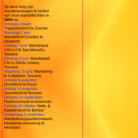
Op deze blog zijn
wandelverslagen te vinden
van onze wandeltochten in
2009
op:
Zondag 1 maart
:
Trappistentocht te Zoersel
Maandag 1 juni
:
Wandeltocht Doetjes te
Eksaarde
Zondag 7 juni
: Wandelpad
CAI nr.2 te San Marcello,
Toscane
Dinsdag 9 juni
: Wandelpad
CAI nr.10A te Limano,
Toscane
Maandag 15 juni
: Wandeling
te Cutigliano, Toscane
Zondag 9 augustus
:
Duveltocht te Puurs
Vrijdag 14 augustus
:
Dodentocht te Bornem
Dinsdag 22 september
:
Posthoornroute te Assenede
Zondag 18 oktober
: Nete- &
Kastelentocht te Berlaar
Donderdag 5 november
:
Wandelknooppuntennetwerk
Kempense Heuvelrug te
Herentals