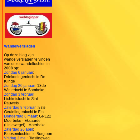
Wandelverslagen
Op deze blog zijn
wandelverslagen te vinden
van onze wandeltochten in
2008
op:
Zondag 6 januari
:
Driekoningentocht te De
Klinge
Zondag 20 januari
: 13de
Wintertocht te Sombeke
Zondag 3 februari
:
Lichtmistocht te Sint-
Pauwels
Zaterdag 9 februari
: 8ste
Geutelingentocht te Elst
Donderdag 6 maart
: GR122
Moerbeke - Eksaarde
(Liniewegel) - Moerbeke
Zaterdag 26 april
:
Bloesemtochten te Borgloon
Vrijdag 2 mei
: Rieslingweg