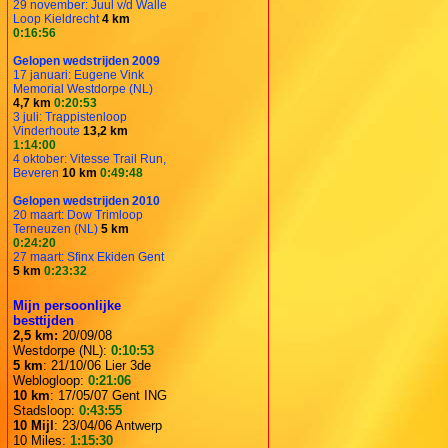
29 november: Juul v/d Walle
Loop Kieldrecht
4 km
0:16:56
Gelopen wedstrijden 2009
17 januari: Eugene Vink
Memorial Westdorpe (NL)
4,7 km
0:20:53
3 juli: Trappistenloop
Vinderhoute
13,2 km
1:14:00
4 oktober: Vitesse Trail Run,
Beveren
10 km
0:49:48
Gelopen wedstrijden 2010
20 maart: Dow Trimloop
Terneuzen (NL)
5 km
0:24:20
27 maart: Sfinx Ekiden Gent
5 km
0:23:32
Mijn persoonlijke
besttijden
2,5 km:
20/09/08
Westdorpe (NL):
0:10:53
5 km
: 21/10/06 Lier 3de
Weblogloop:
0:21:06
10 km
: 17/05/07 Gent ING
Stadsloop:
0:43:55
10 Mijl
: 23/04/06 Antwerp
10 Miles:
1:15:30