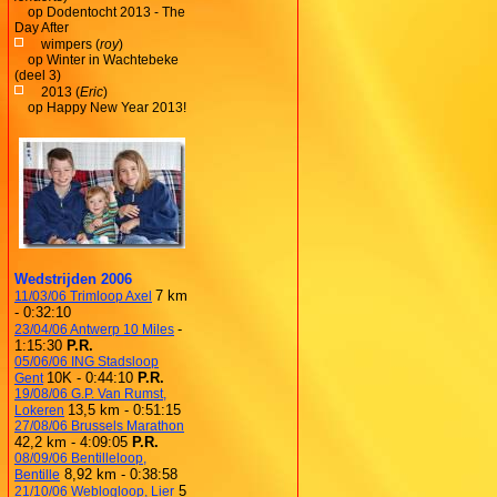
op
Dodentocht 2013 - The
Day After
wimpers (
roy
)
op
Winter in Wachtebeke
(deel 3)
2013 (
Eric
)
op
Happy New Year 2013!
Wedstrijden 2006
7 km
11/03/06 Trimloop Axel
- 0:32:10
-
23/04/06 Antwerp 10 Miles
1:15:30
P.R.
05/06/06 ING Stadsloop
10K - 0:44:10
P.R.
Gent
19/08/06 G.P. Van Rumst,
13,5 km - 0:51:15
Lokeren
27/08/06 Brussels Marathon
42,2 km - 4:09:05
P.R.
08/09/06 Bentilleloop,
8,92 km - 0:38:58
Bentille
5
21/10/06 Weblogloop, Lier