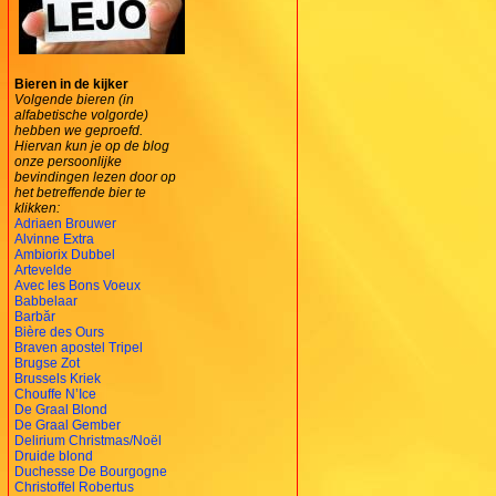
Bieren in de kijker
Volgende bieren (in
alfabetische volgorde)
hebben we geproefd.
Hiervan kun je op de blog
onze persoonlijke
bevindingen lezen door op
het betreffende bier te
klikken:
Adriaen Brouwer
Alvinne Extra
Ambiorix Dubbel
Artevelde
Avec les Bons Voeux
Babbelaar
Barbăr
Bière des Ours
Braven apostel Tripel
Brugse Zot
Brussels Kriek
Chouffe N’Ice
De Graal Blond
De Graal Gember
Delirium Christmas/Noël
Druide blond
Duchesse De Bourgogne
Christoffel Robertus