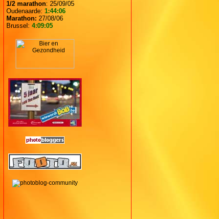
1/2 marathon
: 25/09/05
Oudenaarde:
1:44:06
Marathon:
27/08/06
Brussel:
4:09:05