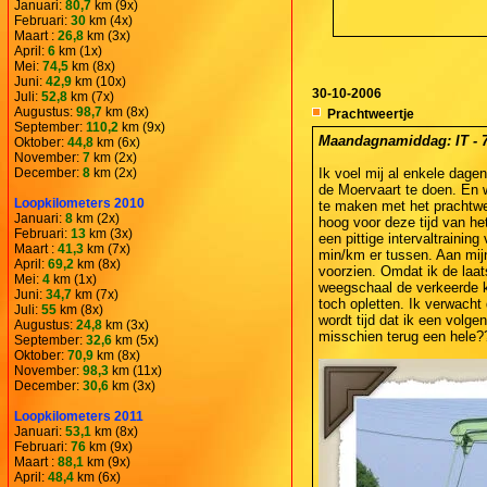
Januari:
80,7
km (9x)
Februari:
30
km (4x)
Maart :
26,8
km (3x)
April:
6
km (1x)
Mei:
74,5
km (8x)
Juni:
42,9
km (10x)
30-10-2006
Juli:
52,8
km (7x)
Augustus:
98,7
km (8x)
Prachtweertje
September:
110,2
km (9x)
Maandagnamiddag: IT - 7,
Oktober:
44,8
km (6x)
November:
7
km (2x)
December:
8
km (2x)
Ik voel mij al enkele dage
de Moervaart te doen. En 
Loopkilometers 2010
te maken met het prachtwe
Januari:
8
km (2x)
hoog voor deze tijd van he
Februari:
13
km (3x)
een pittige intervaltraini
Maart :
41,3
km (7x)
min/km er tussen. Aan mijn 
April:
69,2
km (8x)
voorzien. Omdat ik de laat
Mei:
4
km (1x)
weegschaal de verkeerde ka
Juni:
34,7
km (7x)
toch opletten. Ik verwacht 
Juli:
55
km (8x)
wordt tijd dat ik een volge
Augustus:
24,8
km (3x)
misschien terug een hele?
September:
32,6
km (5x)
Oktober:
70,9
km (8x)
November:
98,3
km (11x)
December:
30,6
km (3x)
Loopkilometers 2011
Januari:
53,1
km (8x)
Februari:
76
km (9x)
Maart :
88,1
km (9x)
April:
48,4
km (6x)