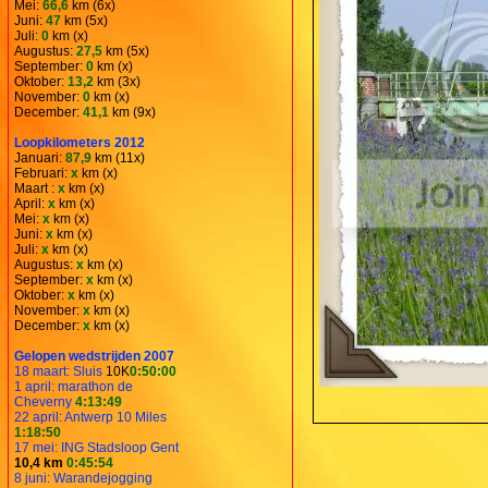
Mei:
66,6
km (6x)
Juni:
47
km (5x)
Juli:
0
km (x)
Augustus:
27,5
km (5x)
September:
0
km (x)
Oktober:
13,2
km (3x)
November:
0
km (x)
December:
41,1
km (9x)
Loopkilometers 2012
Januari:
87,9
km (11x)
Februari:
x
km (x)
Maart :
x
km (x)
April:
x
km (x)
Mei:
x
km (x)
Juni:
x
km (x)
Juli:
x
km (x)
Augustus:
x
km (x)
September:
x
km (x)
Oktober:
x
km (x)
November:
x
km (x)
December:
x
km (x)
Gelopen wedstrijden 2007
18 maart: Sluis
10K
0:50:00
1 april: marathon de
Cheverny
4:13:49
22 april: Antwerp 10 Miles
1:18:50
17 mei: ING Stadsloop Gent
10,4 km
0:45:54
8 juni: Warandejogging