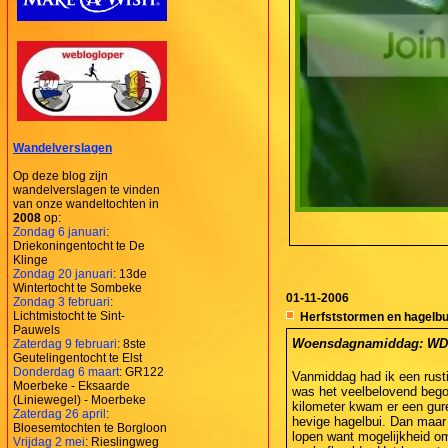
Wandelverslagen
Op deze blog zijn
wandelverslagen te vinden
van onze wandeltochten in
2008
op:
Zondag 6 januari
:
Driekoningentocht te De
Klinge
Zondag 20 januari
: 13de
Wintertocht te Sombeke
01-11-2006
Zondag 3 februari
:
Lichtmistocht te Sint-
Herfststormen en hagelbu
Pauwels
Woensdagnamiddag: WD  7
Zaterdag 9 februari
: 8ste
Geutelingentocht te Elst
Donderdag 6 maart
: GR122
Vanmiddag had ik een rusti
Moerbeke - Eksaarde
was het veelbelovend bego
(Liniewegel) - Moerbeke
kilometer kwam er een gure
Zaterdag 26 april
:
hevige hagelbui. Dan maar 
Bloesemtochten te Borgloon
lopen want mogelijkheid om
Vrijdag 2 mei
: Rieslingweg