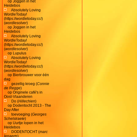
op
Joggen in het
Heidebos
Absolutely Loving
WordleToday!
(https://wordletoday.cc/)
(
wordlesolver
)
op
Joggen in het
Heidebos
Absolutely Loving
WordleToday!
(https://wordletoday.cc/)
(
wordlesolver
)
op
Lupulus
Absolutely Loving
WordleToday!
(https://wordletoday.cc/)
(
wordlesolver
)
op
Bierbrouwer voor één
dag
gezellig kroeg (
Connie
de Regge
)
op
Originele café's in
Oost-Vlaanderen
Do (
Hillechien
)
op
Dodentocht 2013 - The
Day After
toevoeging (
Georges
Schelstraete
)
op
Uurtje lopen in het
Heidebos
DODENTOCHT (
marc
lenaerts
)