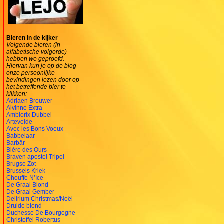
Bieren in de kijker
Volgende bieren (in
alfabetische volgorde)
hebben we geproefd.
Hiervan kun je op de blog
onze persoonlijke
bevindingen lezen door op
het betreffende bier te
klikken:
Adriaen Brouwer
Alvinne Extra
Ambiorix Dubbel
Artevelde
Avec les Bons Voeux
Babbelaar
Barbăr
Bière des Ours
Braven apostel Tripel
Brugse Zot
Brussels Kriek
Chouffe N’Ice
De Graal Blond
De Graal Gember
Delirium Christmas/Noël
Druide blond
Duchesse De Bourgogne
Christoffel Robertus