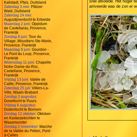
snel afkoelde. Het hoger te
Kallstadt, Pfalz, Duitsland
arriveerde was de zon er we
Zaterdag 3 mei:
Pfälzer
Wald, Duitsland
Zaterdag 24 mei
:
Augustijnentocht te Ertvelde
Maandag 2 juni
: Oppidum
de Castellaras, Provence,
Frankrijk
Zondag 8 juni:
Tour du
Village, Moustiers-Ste-Marie,
Provence, Frankrijk
Maandag 9 juni:
Gourdon -
Le Pont du Loup, Provence,
Frankrijk
Woensdag 11 juni:
Chapelle
Notre-Dame-du-Roc,
Castellane, Provence,
Frankrijk
Vrijdag 13 juni:
Vallée de
Caille, Provence, Frankrijk
Zaterdag 25 juli
: Villers-La-
Ville, Waals-Brabant
Zondag 3 augustus:
Duveltocht te Puurs
Vrijdag 8 augustus:
Dodentocht te Bornem
Zondag 12 oktober:
Oktober-
en Kastanjetochten te
Waasmunster
Zondag 2 november:
Marche
de la Vallée du Piéton, Pont-
à-Celles