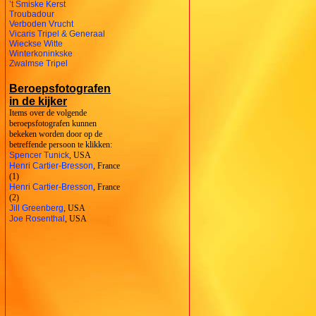
’t Smiske Kerst
Troubadour
Verboden Vrucht
Vicaris Tripel & Generaal
Wieckse Witte
Winterkoninkske
Zwalmse Tripel
Beroepsfotografen
in de kijker
Items over de volgende
beroepsfotografen kunnen
bekeken worden door op de
betreffende persoon te klikken:
Spencer Tunick
, USA
Henri Cartier-Bresson
, France
(1)
Henri Cartier-Bresson
, France
(2)
Jill Greenberg
, USA
Joe Rosenthal
, USA