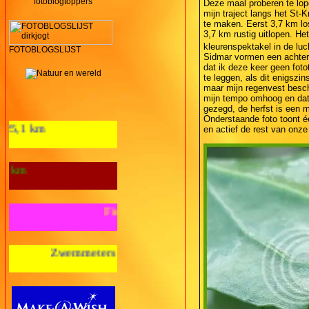
fotoblogtoppers
Deze maal proberen te lop
mijn traject langs het St-
te maken. Eerst 3,7 km lo
3,7 km rustig uitlopen. He
kleurenspektakel in de luc
FOTOBLOGSLIJST
Sidmar vormen een achtergr
dat ik deze keer geen fot
te leggen, als dit enigszin
maar mijn regenvest besch
mijn tempo omhoog en dat m
gezegd, de herfst is een m
Onderstaande foto toont é
Aantal loopkm's 2012: 125,1 km
en actief de rest van onze
Wandelkilometers 2012: 28 km
Fietskilometers 2012: nul km
meters 2012: nul m