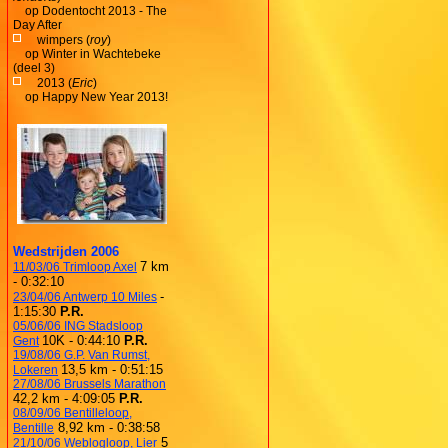
op
Dodentocht 2013 - The
Day After
wimpers (
roy
)
op
Winter in Wachtebeke
(deel 3)
2013 (
Eric
)
op
Happy New Year 2013!
Wedstrijden 2006
7 km
11/03/06 Trimloop Axel
- 0:32:10
-
23/04/06 Antwerp 10 Miles
1:15:30
P.R.
05/06/06 ING Stadsloop
10K - 0:44:10
P.R.
Gent
19/08/06 G.P. Van Rumst,
13,5 km - 0:51:15
Lokeren
27/08/06 Brussels Marathon
42,2 km - 4:09:05
P.R.
08/09/06 Bentilleloop,
8,92 km - 0:38:58
Bentille
5
21/10/06 Weblogloop, Lier