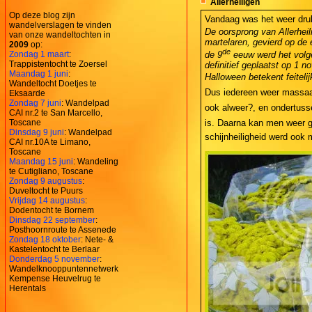
Allerheiligen
Op deze blog zijn
Vandaag was het weer dru
wandelverslagen te vinden
De oorsprong van Allerheili
van onze wandeltochten in
martelaren, gevierd op de 
2009
op:
de
Zondag 1 maart
:
de 9
eeuw werd het volgen
Trappistentocht te Zoersel
definitief geplaatst op 1 n
Maandag 1 juni
:
Halloween betekent feitelij
Wandeltocht Doetjes te
Dus iedereen weer massaal 
Eksaarde
Zondag 7 juni
: Wandelpad
ook alweer?, en ondertus
CAI nr.2 te San Marcello,
Toscane
is. Daarna kan men weer ge
Dinsdag 9 juni
: Wandelpad
schijnheiligheid werd ook
CAI nr.10A te Limano,
Toscane
Maandag 15 juni
: Wandeling
te Cutigliano, Toscane
Zondag 9 augustus
:
Duveltocht te Puurs
Vrijdag 14 augustus
:
Dodentocht te Bornem
Dinsdag 22 september
:
Posthoornroute te Assenede
Zondag 18 oktober
: Nete- &
Kastelentocht te Berlaar
Donderdag 5 november
:
Wandelknooppuntennetwerk
Kempense Heuvelrug te
Herentals