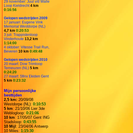
29 november: Juul v/d Walle
Loop Kieldrecht
4 km
0:16:56
Gelopen wedstrijden 2009
17 januari: Eugene Vink
Memorial Westdorpe (NL)
4,7 km
0:20:53
3 juli: Trappistenloop
Vinderhoute
13,2 km
1:14:00
4 oktober: Vitesse Trail Run,
Beveren
10 km
0:49:48
Gelopen wedstrijden 2010
20 maart: Dow Trimloop
Terneuzen (NL)
5 km
0:24:20
27 maart: Sfinx Ekiden Gent
5 km
0:23:32
Mijn persoonlijke
besttijden
2,5 km:
20/09/08
Westdorpe (NL):
0:10:53
5 km
: 21/10/06 Lier 3de
Weblogloop:
0:21:06
10 km
: 17/05/07 Gent ING
Stadsloop:
0:43:55
10 Mijl
: 23/04/06 Antwerp
10 Miles:
1:15:30