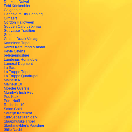
Donkere Duivel
Echt Kriekenbier
Galgenbier
Gandavum Dry Hopping
Girnaert
Gordon Halloween
Gouden Carolus X-mas
Gouyasse Tradition
Guido
Gulden Draak Vintage
Kameleon Tripel
Keizer Karel rood & blond
Keyte Ostêns
belegeringsbier
Lambinus Honingbier
Lamoral Degmont
La Sara
La Trappe Tripel
La Trappe Quadrupel
Malheur 6
Malheur 10
Moeder Overste
Murphy's Irish Red
Pee Klak
Père Noël
Rochefort 10
Satan Gold
Serafijn Kerstlicht
Sint-Sebastiaan dark
Slaapmutske Tripel
Slaghmuylder’s Paasbier
Stille Nacht