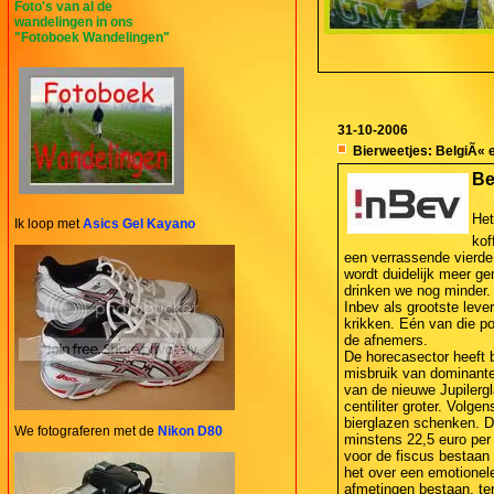
Foto's van al de
wandelingen in ons
"Fotoboek Wandelingen"
31-10-2006
Bierweetjes: BelgiÃ« e
Be
Het
Ik loop met
Asics Gel Kayano
kof
een verrassende vierde p
wordt duidelijk meer ge
drinken we nog minder. 
Inbev als grootste lever
krikken. Eén van die pog
de afnemers.
De horecasector heeft 
misbruik van dominante 
van de nieuwe Jupilerg
centiliter groter. Volg
bierglazen schenken. Da
We fotograferen met de
Nikon D80
minstens 22,5 euro per
voor de fiscus bestaan 
het over een emotionele 
afmetingen bestaan, te