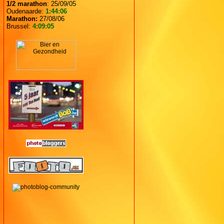
1/2 marathon
: 25/09/05
Oudenaarde:
1:44:06
Marathon:
27/08/06
Brussel:
4:09:05