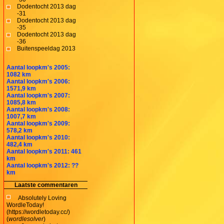
Dodentocht 2013 dag
-31
Dodentocht 2013 dag
-35
Dodentocht 2013 dag
-36
Buitenspeeldag 2013
Aantal loopkm's 2005:
1082 km
Aantal loopkm's 2006:
1571,9 km
Aantal loopkm's 2007:
1085,8 km
Aantal loopkm's 2008:
1007,7 km
Aantal loopkm's 2009:
578,2 km
Aantal loopkm's 2010:
482,4 km
Aantal loopkm's 2011: 461
km
Aantal loopkm's 2012: ??
km
Laatste commentaren
Absolutely Loving
WordleToday!
(https://wordletoday.cc/)
(
wordlesolver
)