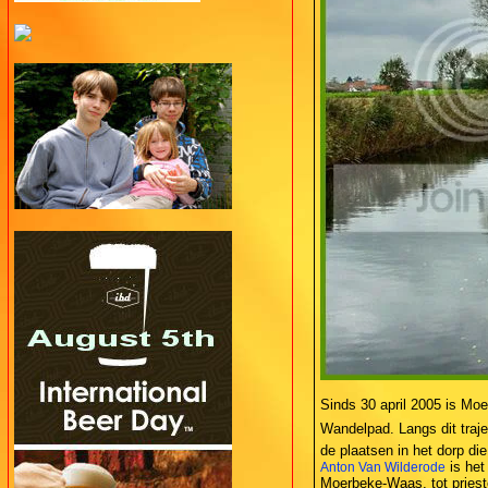
Sinds 30 april 2005 is Moe
Wandelpad. Langs dit traj
de plaatsen in het dorp di
is het
Anton Van Wilderode
Moerbeke-Waas, tot prieste