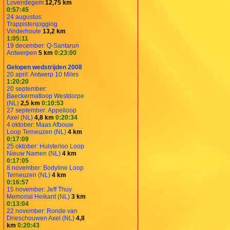
Lovendegem
12,75 km
0:57:45
24 augustus:
Trappistenjogging
Vinderhoute
13,2 km
1:05:11
19 december: Q-Santarun
Antwerpen
5 km
0:23:00
Gelopen wedstrijden 2008
20 april: Antwerp 10 Miles
1:20:20
20 september:
Baeckermatloop Westdorpe
(NL)
2,5 km
0:10:53
27 september: Appelloop
Axel (NL)
4,8 km
0:20:34
4 oktober: Maas Afbouw
Loop Terneuzen (NL)
4 km
0:17:09
25 oktober: Hulsterloo Loop
Nieuw Namen (NL)
4 km
0:17:05
8 november: Bodyline Loop
Terneuzen (NL)
4 km
0:16:57
15 november: Jeff Thuy
Memorial Heikant (NL)
3 km
0:13:04
22 november: Ronde van
Drieschouwen Axel (NL)
4,8
km
0:20:43