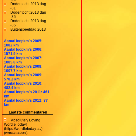
Dodentocht 2013 dag
-31
Dodentocht 2013 dag
-35
Dodentocht 2013 dag
-36
Buitenspeeldag 2013
Aantal loopkm's 2005:
1082 km
Aantal loopkm's 2006:
1571,9 km
Aantal loopkm's 2007:
1085,8 km
Aantal loopkm's 2008:
1007,7 km
Aantal loopkm's 2009:
578,2 km
Aantal loopkm's 2010:
482,4 km
Aantal loopkm's 2011: 461
km
Aantal loopkm's 2012: ??
km
Laatste commentaren
Absolutely Loving
WordleToday!
(https://wordletoday.cc/)
(
wordlesolver
)