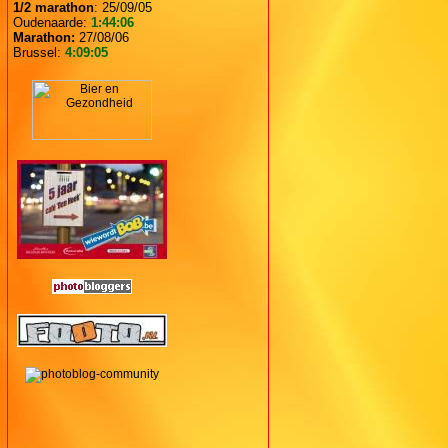
1/2 marathon
: 25/09/05
Oudenaarde:
1:44:06
Marathon:
27/08/06
Brussel:
4:09:05