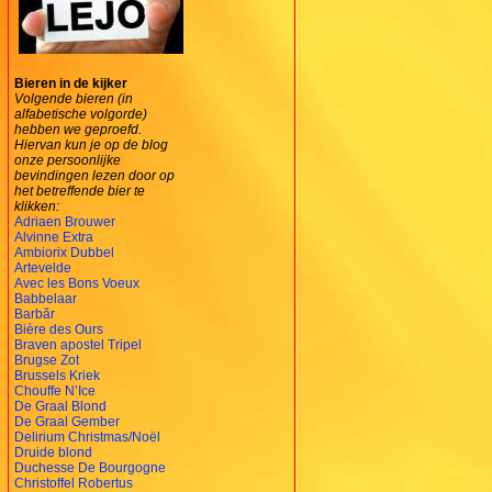
Bieren in de kijker
Volgende bieren (in
alfabetische volgorde)
hebben we geproefd.
Hiervan kun je op de blog
onze persoonlijke
bevindingen lezen door op
het betreffende bier te
klikken:
Adriaen Brouwer
Alvinne Extra
Ambiorix Dubbel
Artevelde
Avec les Bons Voeux
Babbelaar
Barbăr
Bière des Ours
Braven apostel Tripel
Brugse Zot
Brussels Kriek
Chouffe N’Ice
De Graal Blond
De Graal Gember
Delirium Christmas/Noël
Druide blond
Duchesse De Bourgogne
Christoffel Robertus