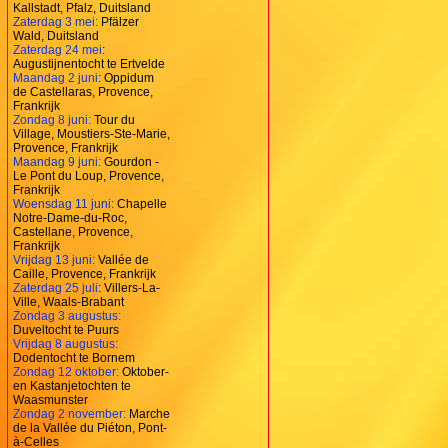
Kallstadt, Pfalz, Duitsland
Zaterdag 3 mei:
Pfälzer
Wald, Duitsland
Zaterdag 24 mei
:
Augustijnentocht te Ertvelde
Maandag 2 juni
: Oppidum
de Castellaras, Provence,
Frankrijk
Zondag 8 juni:
Tour du
Village, Moustiers-Ste-Marie,
Provence, Frankrijk
Maandag 9 juni:
Gourdon -
Le Pont du Loup, Provence,
Frankrijk
Woensdag 11 juni:
Chapelle
Notre-Dame-du-Roc,
Castellane, Provence,
Frankrijk
Vrijdag 13 juni:
Vallée de
Caille, Provence, Frankrijk
Zaterdag 25 juli
: Villers-La-
Ville, Waals-Brabant
Zondag 3 augustus:
Duveltocht te Puurs
Vrijdag 8 augustus:
Dodentocht te Bornem
Zondag 12 oktober:
Oktober-
en Kastanjetochten te
Waasmunster
Zondag 2 november:
Marche
de la Vallée du Piéton, Pont-
à-Celles