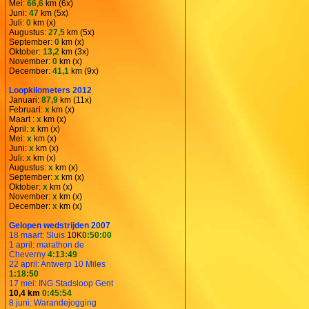
Mei:
66,6
km (6x)
Juni:
47
km (5x)
Juli:
0
km (x)
Augustus:
27,5
km (5x)
September:
0
km (x)
Oktober:
13,2
km (3x)
November:
0
km (x)
December:
41,1
km (9x)
Loopkilometers 2012
Januari:
87,9
km (11x)
Februari:
x
km (x)
Maart :
x
km (x)
April:
x
km (x)
Mei:
x
km (x)
Juni:
x
km (x)
Juli:
x
km (x)
Augustus:
x
km (x)
September:
x
km (x)
Oktober:
x
km (x)
November:
x
km (x)
December:
x
km (x)
Gelopen wedstrijden 2007
18 maart: Sluis
10K
0:50:00
1 april: marathon de
Cheverny
4:13:49
22 april: Antwerp 10 Miles
1:18:50
17 mei: ING Stadsloop Gent
10,4 km
0:45:54
8 juni: Warandejogging