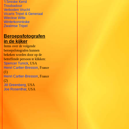
’t Smiske Kerst
Troubadour
Verboden Vrucht
Vicaris Tripel & Generaal
Wieckse Witte
Winterkoninkske
Zwalmse Tripel
Beroepsfotografen
in de kijker
Items over de volgende
beroepsfotografen kunnen
bekeken worden door op de
betreffende persoon te klikken:
Spencer Tunick
, USA
Henri Cartier-Bresson
, France
(1)
Henri Cartier-Bresson
, France
(2)
Jill Greenberg
, USA
Joe Rosenthal
, USA