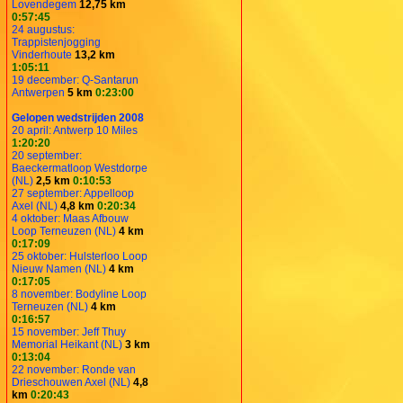
Lovendegem
12,75 km
0:57:45
24 augustus:
Trappistenjogging
Vinderhoute
13,2 km
1:05:11
19 december: Q-Santarun
Antwerpen
5 km
0:23:00
Gelopen wedstrijden 2008
20 april: Antwerp 10 Miles
1:20:20
20 september:
Baeckermatloop Westdorpe
(NL)
2,5 km
0:10:53
27 september: Appelloop
Axel (NL)
4,8 km
0:20:34
4 oktober: Maas Afbouw
Loop Terneuzen (NL)
4 km
0:17:09
25 oktober: Hulsterloo Loop
Nieuw Namen (NL)
4 km
0:17:05
8 november: Bodyline Loop
Terneuzen (NL)
4 km
0:16:57
15 november: Jeff Thuy
Memorial Heikant (NL)
3 km
0:13:04
22 november: Ronde van
Drieschouwen Axel (NL)
4,8
km
0:20:43