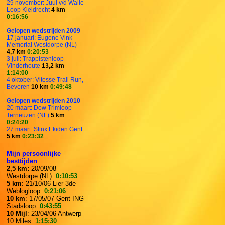
29 november: Juul v/d Walle
Loop Kieldrecht
4 km
0:16:56
Gelopen wedstrijden 2009
17 januari: Eugene Vink
Memorial Westdorpe (NL)
4,7 km
0:20:53
3 juli: Trappistenloop
Vinderhoute
13,2 km
1:14:00
4 oktober: Vitesse Trail Run,
Beveren
10 km
0:49:48
Gelopen wedstrijden 2010
20 maart: Dow Trimloop
Terneuzen (NL)
5 km
0:24:20
27 maart: Sfinx Ekiden Gent
5 km
0:23:32
Mijn persoonlijke
besttijden
2,5 km:
20/09/08
Westdorpe (NL):
0:10:53
5 km
: 21/10/06 Lier 3de
Weblogloop:
0:21:06
10 km
: 17/05/07 Gent ING
Stadsloop:
0:43:55
10 Mijl
: 23/04/06 Antwerp
10 Miles:
1:15:30