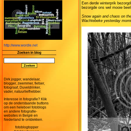
Een derde winterprik bezorg
bezorgde ons wel mooie beel
Snow again and chaos on the 
Wachtebeke yesterday morni
http://www.wordle.net
Zoeken in blog
Dirk jogger, wandelaar,
blogger, zwemmer, fietser,
fotograaf, Duveldrinker,
vader, natuurliefhebber.
Interesse in fotografie? Klik
op de onderstaande buttons
om een heleboel fotoblogs
en andere fotografie-
websites in België en
Nederland te ontdekken.