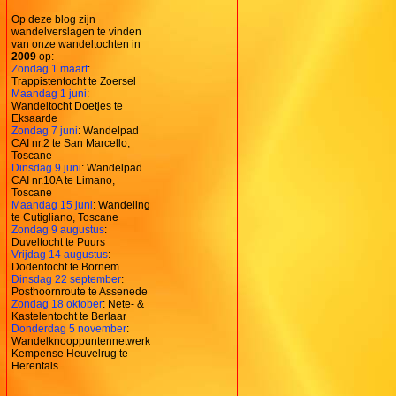
Op deze blog zijn
wandelverslagen te vinden
van onze wandeltochten in
2009
op:
Zondag 1 maart
:
Trappistentocht te Zoersel
Maandag 1 juni
:
Wandeltocht Doetjes te
Eksaarde
Zondag 7 juni
: Wandelpad
CAI nr.2 te San Marcello,
Toscane
Dinsdag 9 juni
: Wandelpad
CAI nr.10A te Limano,
Toscane
Maandag 15 juni
: Wandeling
te Cutigliano, Toscane
Zondag 9 augustus
:
Duveltocht te Puurs
Vrijdag 14 augustus
:
Dodentocht te Bornem
Dinsdag 22 september
:
Posthoornroute te Assenede
Zondag 18 oktober
: Nete- &
Kastelentocht te Berlaar
Donderdag 5 november
:
Wandelknooppuntennetwerk
Kempense Heuvelrug te
Herentals