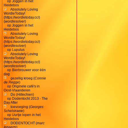
op
Joggen in het
Heidebos
Absolutely Loving
WordleToday!
(https://wordletoday.cc/)
(
wordlesolver
)
op
Joggen in het
Heidebos
Absolutely Loving
WordleToday!
(https://wordletoday.cc/)
(
wordlesolver
)
op
Lupulus
Absolutely Loving
WordleToday!
(https://wordletoday.cc/)
(
wordlesolver
)
op
Bierbrouwer voor één
dag
gezellig kroeg (
Connie
de Regge
)
op
Originele café's in
Oost-Vlaanderen
Do (
Hillechien
)
op
Dodentocht 2013 - The
Day After
toevoeging (
Georges
Schelstraete
)
op
Uurtje lopen in het
Heidebos
DODENTOCHT (
marc
lenaerts
)