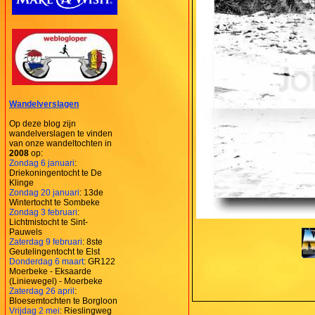
Wandelverslagen
Op deze blog zijn
wandelverslagen te vinden
van onze wandeltochten in
2008
op:
Zondag 6 januari
:
Driekoningentocht te De
Klinge
Zondag 20 januari
: 13de
Wintertocht te Sombeke
Zondag 3 februari
:
Lichtmistocht te Sint-
Pauwels
Zaterdag 9 februari
: 8ste
Geutelingentocht te Elst
Donderdag 6 maart
: GR122
Moerbeke - Eksaarde
(Liniewegel) - Moerbeke
Zaterdag 26 april
:
Bloesemtochten te Borgloon
Vrijdag 2 mei
: Rieslingweg