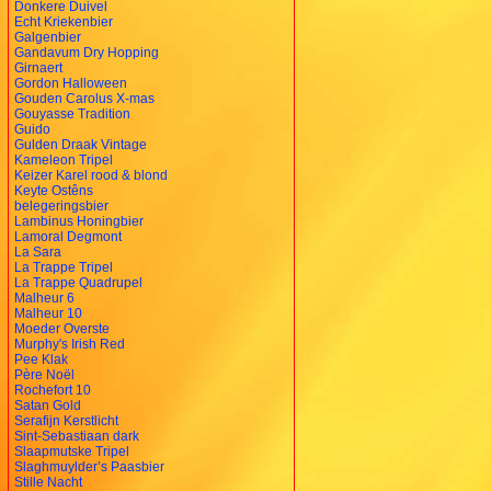
Donkere Duivel
Echt Kriekenbier
Galgenbier
Gandavum Dry Hopping
Girnaert
Gordon Halloween
Gouden Carolus X-mas
Gouyasse Tradition
Guido
Gulden Draak Vintage
Kameleon Tripel
Keizer Karel rood & blond
Keyte Ostêns
belegeringsbier
Lambinus Honingbier
Lamoral Degmont
La Sara
La Trappe Tripel
La Trappe Quadrupel
Malheur 6
Malheur 10
Moeder Overste
Murphy's Irish Red
Pee Klak
Père Noël
Rochefort 10
Satan Gold
Serafijn Kerstlicht
Sint-Sebastiaan dark
Slaapmutske Tripel
Slaghmuylder’s Paasbier
Stille Nacht