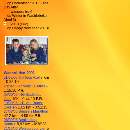
op
Dodentocht 2013 - The
Day After
wimpers (
roy
)
op
Winter in Wachtebeke
(deel 3)
2013 (
Eric
)
op
Happy New Year 2013!
Wedstrijden 2006
7 km
11/03/06 Trimloop Axel
- 0:32:10
-
23/04/06 Antwerp 10 Miles
1:15:30
P.R.
05/06/06 ING Stadsloop
10K - 0:44:10
P.R.
Gent
19/08/06 G.P. Van Rumst,
13,5 km - 0:51:15
Lokeren
27/08/06 Brussels Marathon
42,2 km - 4:09:05
P.R.
08/09/06 Bentilleloop,
8,92 km - 0:38:58
Bentille
5
21/10/06 Weblogloop, Lier