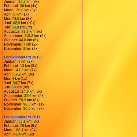
Januari:
80,7
km (9x)
Februari:
30
km (4x)
Maart :
26,8
km (3x)
April:
6
km (1x)
Mei:
74,5
km (8x)
Juni:
42,9
km (10x)
Juli:
52,8
km (7x)
Augustus:
98,7
km (8x)
September:
110,2
km (9x)
Oktober:
44,8
km (6x)
November:
7
km (2x)
December:
8
km (2x)
Loopkilometers 2010
Januari:
8
km (2x)
Februari:
13
km (3x)
Maart :
41,3
km (7x)
April:
69,2
km (8x)
Mei:
4
km (1x)
Juni:
34,7
km (7x)
Juli:
55
km (8x)
Augustus:
24,8
km (3x)
September:
32,6
km (5x)
Oktober:
70,9
km (8x)
November:
98,3
km (11x)
December:
30,6
km (3x)
Loopkilometers 2011
Januari:
53,1
km (8x)
Februari:
76
km (9x)
Maart :
88,1
km (9x)
April:
48,4
km (6x)