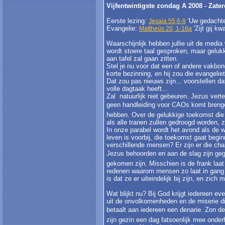
Vijfentwintigste zondag A 2008 - Zat
Eerste lezing:
'Uw gedachten
Jesaja 55,6-9
Evangelie:
'Zijt gij k
Mattheüs 20, 1-16a
Waarschijnlijk hebben jullie uit de medi
wordt stoere taal gesproken, maar gelu
aan tafel zal gaan zitten.
Stel je nu voor dat een of andere vakbo
korte bezinning, en hij zou die evangeli
Dat zou pas nieuws zijn... voorstellen d
volle dagtaak heeft...
Zal natuurlijk niet gebeuren. Jezus verte
geen handleiding voor CAOs komt brengen.
hebben. Over de gelukkige toekomst die
als alle tranen zullen gedroogd worden, 
In onze parabel wordt het avond als de w
leven is voorbij, die toekomst gaat beg
verschillende mensen? Er zijn er die cha
Jezus behoorden en aan de slag zijn gegaa
gekomen zijn. Misschien is de frank laat
redenen waarom mensen zo laat in gang schi
is dat ze er uiteindelijk bij zijn, en zich
Wat blijkt nu? Bij God krijgt iedereen e
uit de onvolkomenheden en de miserie di
betaalt aan iedereen een denarie. Zon 
zijn gezin een dag fatsoenlijk mee onde