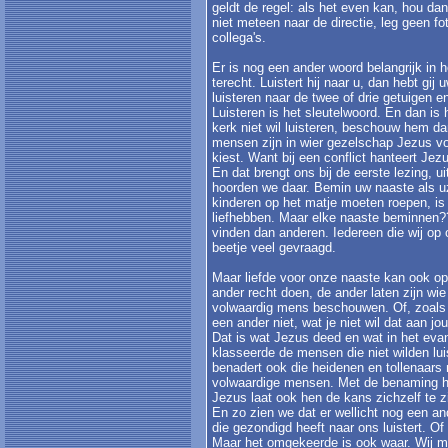
geldt de regel: als het even kan, hou dan
niet meteen naar de directie, leg geen fo
collega's.
Er is nog een ander woord belangrijk in h
terecht. Luistert hij naar u, dan hebt gi
luisteren naar de twee of drie getuigen en
Luisteren is het sleutelwoord. En dan is
kerk niet wil luisteren, beschouw hem dan
mensen zijn in wier gezelschap Jezus voor
kiest. Want bij een conflict hanteert Je
En dat brengt ons bij de eerste lezing, ui
hoorden we daar. Bemin uw naaste als uze
kinderen op het matje moeten roepen, is h
liefhebben. Maar elke naaste beminnen?
vinden dan anderen. Iedereen die wij op
beetje veel gevraagd.
Maar liefde voor onze naaste kan ook op
ander recht doen, de ander laten zijn wie
volwaardig mens beschouwen. Of, zoals h
een ander niet, wat je niet wil dat aan j
Dat is wat Jezus deed en wat in het eva
klasseerde de mensen die niet wilden lui
benadert ook die heidenen en tollenaars 
volwaardige mensen. Met de benaming he
Jezus laat ook hen de kans zichzelf te zi
En zo zien we dat er wellicht nog een and
die gezondigd heeft naar ons luistert. O
Maar het omgekeerde is ook waar. Wij mo