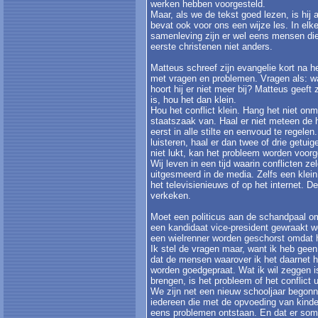
werken hebben voorgesteld.
Maar, als we de tekst goed lezen, is hij 
bevat ook voor ons een wijze les. In el
samenleving zijn er wel eens mensen die
eerste christenen niet anders.
Matteus schreef zijn evangelie kort na he
met vragen en problemen. Vragen als: w
hoort hij er niet meer bij? Matteus geeft 
is, hou het dan klein.
Hou het conflict klein. Hang het niet onm
staatszaak van. Haal er niet meteen de 
eerst in alle stilte en eenvoud te regelen
luisteren, haal er dan twee of drie getui
niet lukt, kan het probleem worden voor
Wij leven in een tijd waarin conflicten 
uitgesmeerd in de media. Zelfs een klein
het televisienieuws of op het internet. D
verkeken.
Moet een politicus aan de schandpaal omd
een kandidaat vice-president gewraakt 
een wielrenner worden geschorst omdat h
Ik stel de vragen maar, want ik heb geen
dat de mensen waarover ik het daarnet 
worden goedgepraat. Wat ik wil zeggen is:
brengen, is het probleem of het conflict u
We zijn net een nieuw schooljaar begonnen
iedereen die met de opvoeding van kinde
eens problemen ontstaan. En dat er som