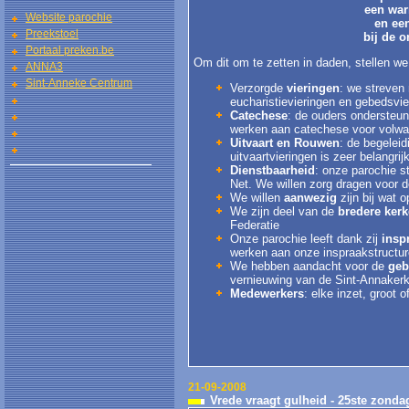
een war
Website parochie
en ee
Preekstoel
bij de 
Portaal preken.be
Om dit om te zetten in daden, stellen we
ANNA3
Sint-Anneke Centrum
Verzorgde
vieringen
: we streven
eucharistievieringen en gebedsvie
Catechese
: de ouders ondersteu
werken aan catechese voor volw
Uitvaart en Rouwen
: de begeleid
uitvaartvieringen is zeer belangrijk
Dienstbaarheid
: onze parochie s
Net. We willen zorg dragen voor 
We willen
aanwezig
zijn bij wat 
We zijn deel van de
bredere ker
Federatie
Onze parochie leeft dank zij
insp
werken aan onze inspraakstructur
We hebben aandacht voor de
ge
vernieuwing van de Sint-Annakerk
Medewerkers
: elke inzet, groot 
21-09-2008
Vrede vraagt gulheid - 25ste zonda