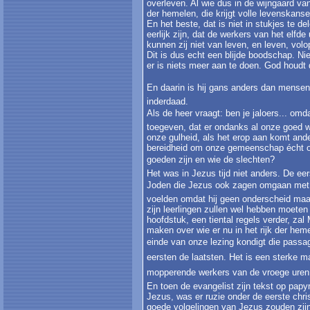
overleven. Al wie dus in de wijngaard van
der hemelen, die krijgt volle levenskanse
En het beste, dat is niet in stukjes te de
eerlijk zijn, dat de werkers van het elf
kunnen zij niet van leven, en leven, vol
Dit is dus echt een blijde boodschap. Nie
er is niets meer aan te doen. God houdt d
En daarin is hij gans anders dan mensen.
inderdaad.
Als de heer vraagt: ben je jaloers... om
toegeven, dat er ondanks al onze goed wi
onze gulheid, als het erop aan komt an
bereidheid om onze gemeenschap écht ope
goeden zijn en wie de slechten?
Het was in Jezus tijd niet anders. De e
Joden die Jezus ook zagen omgaan met to
voelden omdat hij geen onderscheid maa
zijn leerlingen zullen wel hebben moeten 
hoofdstuk, een tiental regels verder, zal
maken over wie er nu in het rijk der hem
einde van onze lezing kondigt die passage
eersten de laatsten. Het is een sterke 
mopperende werkers van de vroege uren zei
En toen de evangelist zijn tekst op papyr
Jezus, was er ruzie onder de eerste chr
goede volgelingen van Jezus zouden zijn