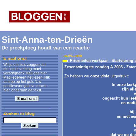
Sint-Anna-ten-Drieën
De preekploeg houdt van een reactie
30-09-2008
E-mail ons!
Prioriteiten werkjaar - Startviering
Wil je ons iets zeggen dat
Zesentwintigste zondag A 2008 - Zate
niet op deze blog moet
verschijnen? Mail ons hier.
Zo hebben we
onze visie
uitgedrukt:
Mag iedereen het lezen, klik
dan op op het gele 'Uw
In onze ker
positieve/negatieve reactie
zijn al
hier' onderaan de tekst.
v
ongeacht hun leeft
en nodi
bij
Zoeken in blog
en met een
h
o
dat we op di