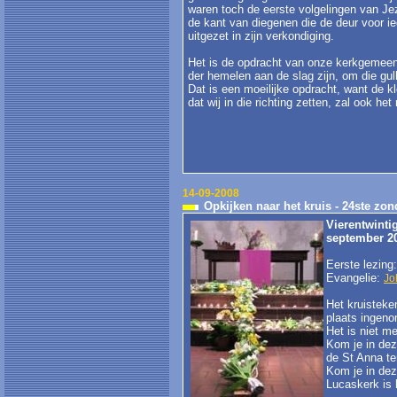
waren toch de eerste volgelingen van J
de kant van diegenen die de deur voor ie
uitgezet in zijn verkondiging.
Het is de opdracht van onze kerkgemeens
der hemelen aan de slag zijn, om die gul
Dat is een moeilijke opdracht, want de kl
dat wij in die richting zetten, zal ook he
14-09-2008
Opkijken naar het kruis - 24ste zon
Vierentwinti
september 2
Eerste lezing
Evangelie:
Jo
Het kruisteken
plaats ingen
Het is niet m
Kom je in deze
de St Anna ten
Kom je in dez
Lucaskerk is h