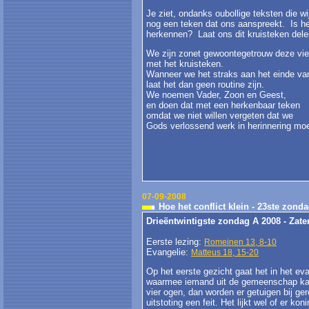
Je ziet, ondanks oubollige teksten die w
nog een teken dat ons aanspreekt. Is he
herkennen? Laat ons dit kruisteken dele
We zijn zonet gewoontegetrouw deze vi
met het kruisteken.
Wanneer we het straks aan het einde v
laat het dan geen routine zijn.
We noemen Vader, Zoon en Geest,
en doen dat met een herkenbaar teken
omdat we niet willen vergeten dat we
Gods verlossend werk in herinnering mo
07-09-2008
Hoe het conflict klein - 23ste zond
Drieëntwintigste zondag A 2008 - Zat
Eerste lezing:
Romeinen 13, 8-10
Evangelie:
Matteus 18, 15-20
Op het eerste gezicht gaat het in het ev
waarmee iemand uit de gemeenschap kan
vier ogen, dan worden er getuigen bij g
uitstoting een feit. Het lijkt wel of er 