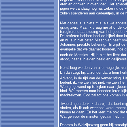
eten en drinken in overvloed. Het spiegel
jagen we vandaag nog na, zeker nu de 
zullen spenderen aan cadeautjes, in de 
Met cadeaus is niets mis, als we anderen
graag zien. Maar ik vraag me af of de k
terugkerend aanbidding van het gouden k
De profeten hebben heel de bijbel door h
en wij zijn niet beter. Misschien heeft 
Johannes predikte bekering. Hij wijst de
evangelie dat we daarnet hoorden, hoe dikwi
noch de Messias. Hij is niet het licht d
afgod, naar zijn eigen beeld en gelijkenis
Eerst leeg worden van alle mogelijke ve
En dan zegt hij: ...zonder dat u hem her
Advent, in de tijd van de verwachting. H
bedenk ik: we zien het niet, we zien Hem
We zijn gewend op te kijken naar rijkdom
kind. We moeten naar beneden leren kijk
machtelozen. God zal tot ons komen in 
Twee dingen denk ik daarbij: dat leert mi
vinden, als ik ook weerloos word, macht 
binnen te gaan. En het leert me ook dat
Wat ge voor de minsten gedaan hebt...
Daarom is Welzijnszorg geen bijkomstighe