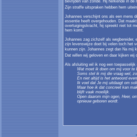
bevrijden van zonde. Hij herkende in de
Zijn straffe uitspraken hebben hem uiteinde
Johannes verschijnt ons als een mens die 
essentie heeft overgehouden. Dat maakt
overtuigingskracht, hij spreekt niet tot 
hem komt.
Johannes zag zichzelf als wegbereider, 
zijn levenswijze doet bij velen toch het 
kunnen zijn. Johannes zegt dan Na mij k
Dat willen wij geloven en daar kijken wij
Als afsluiting wil ik nog een toepasseli
Wat moet ik doen om mij voor te
Soms stel ik mij die vraag wel, z
En niet altijd is het antwoord even
Ik voel dat Je mij uitdaagt om solid
Maar hoe ik dat concreet kan mak
blijft vaak moeilijk.
Open daarom mijn ogen, Heer, om 
opnieuw geboren wordt.