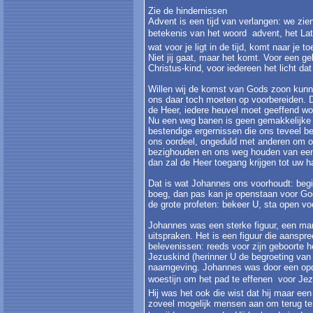
Zie de hindernissen
Advent is een tijd van verlangen: we zie
betekenis van het woord  advent, het L
wat voor je ligt in de tijd, komt naar je t
Niet jij gaat, maar het komt. Voor een ge
Christus-kind, voor iedereen het licht 
Willen wij de komst van Gods zoon kunn
ons daar toch moeten op voorbereiden. 
de Heer, iedere heuvel moet geeffend wo
Nu een weg banen is geen gemakkelijke
bestendige ergernissen die ons teveel be
ons oordeel, ongeduld met anderen om o
bezighouden en ons weg houden van ee
dan zal de Heer toegang krijgen tot uw h
Dat is wat Johannes ons voorhoudt: begi
boeg, dan pas kan je openstaan voor God
de grote profeten: bekeer U, sta open vo
Johannes was een sterke figuur, een man
uitspraken. Het is een figuur die aanspre
belevenissen: reeds voor zijn geboorte 
Jezuskind (herinner U de begroeting van
naamgeving. Johannes was door een opdr
woestijn om het pad te effenen  voor Je
Hij was het ook die wist dat hij maar ee
zoveel mogelijk mensen aan om terug te 