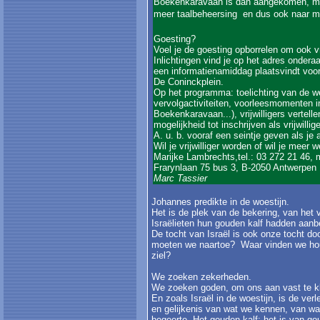
Boekenkaravaan is dan aangekomen, maar
meer taalbeheersing  en dus ook naar m
Goesting?
Voel je de goesting opborrelen om ook vrij
Inlichtingen vind je op het adres ondera
een informatienamiddag plaatsvindt voor 
De Coninckplein.
Op het programma: toelichting van de w
vervolgactiviteiten, voorleesmomenten in
Boekenkaravaan...), vrijwilligers vertell
mogelijkheid tot inschrijven als vrijwillige
A. u. b. vooraf een seintje geven als je
Wil je vrijwilliger worden of wil je me
Marijke Lambrechts,tel.: 03 272 21 46
Frarynlaan 75 bus 3, B-2050 Antwerpen
Marc Tassier
Johannes predikte in de woestijn.
Het is de plek van de bekering, van het
Israëlieten hun gouden kalf hadden aanb
De tocht van Israël is ook onze tocht do
moeten we naartoe? Waar vinden we hou
ziel?
We zoeken zekerheden.
We zoeken goden, om ons aan vast te kl
En zoals Israël in de woestijn, is de ve
en gelijkenis van wat we kennen, van wat
begeerte. Het gouden kalf: het is van gou