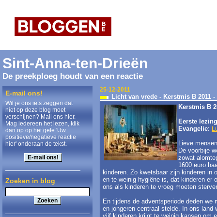
Sint-Anna-ten-Drieën
De preekploeg houdt van een reactie
25-12-2011
E-mail ons!
Licht van vrede - Kerstmis B 2011 
Wil je ons iets zeggen dat
Kerstmis B 2
niet op deze blog moet
verschijnen? Mail ons hier.
Eerste lezin
Mag iedereen het lezen, klik
Evangelie
:
L
dan op op het gele 'Uw
positieve/negatieve reactie
Lieve mensen
hier' onderaan de tekst.
De voorbije w
zowat alomteg
1600 euro haal
kinderen. Zo kwetsbaar zijn kinderen in o
en te weinig hygiëne is, dat kinderen er
Zoeken in blog
ons als kinderen te vroeg moeten sterve
En tijdens de adventsperiode deden we m
en jongeren centraal stelde. In ons land
vijf kinderen krijgt te weinig kansen o