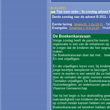
11-12-2011
Tijd voor actie - 3e zondag advent 
Derde zondag van de advent B 2011 -
Eerste lezing
:
- 'De
Jesaja 61, 1-2a.10-11
Evangelie
:
- 'Midde
Johannes 1, 6-8.19-28
De Boekenkaravaan
Vorige zondag heeft de parochie kenn
organisatie is een van de initiatieven 
te zorgen dat de kinderen die hier opgro
maken.
De Boekenkaravaan doet dat met... boe
En met vrijwilligers.
En die vrijwilligers lezen voor, bij kin
jonge lezertjes leesplezier te bezorgen, 
mens te worden in een wereld die ze bet
door de verhalen die grote mensen vert
Tientallen vrijwilligers De Boekenkarava
Stuivenbergplein, en ondertussen gesub
Vlaamse Gemeenschap.
Van bij het begin is hun doelstelling ge
taalvaardigheid van kinderen die in ka
op school minder kansen hebben om aan
Boekenkaravaan wil bereiken hebben alle