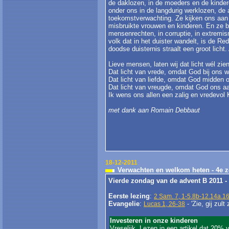
de daklozen, in de moeders en de kinder
onder ons in de langdurig werklozen, de 
toekomstverwachting. Ze kijken ons aan 
misbruikte vrouwen en kinderen. En ze b
mensenrechten, in corruptie, in extremis
volk dat in het duister wandelt, is de Re
doodse duisternis straalt een groot licht. 
Lieve mensen, laten wij dat licht wél zie
Dat licht van vrede, omdat God bij ons wi
Dat licht van liefde, omdat God midden 
Dat licht van vreugde, omdat God ons a
Ik wens ons allen een zalig en vredevol 
met dank aan Romain Debbaut
18-12-2011
Verwachten en welkom heten - 4e z
Vierde zondag van de advent B 2011 -
Eerste lezing
:
2 Sam. 7, 1-5.8b-12.14a.1
Evangelie
:
- 'Zie, gij zul
Lucas 1, 26-38
Investeren in onze kinderen
Vreselijk. Lezen in een artikel dat 20%