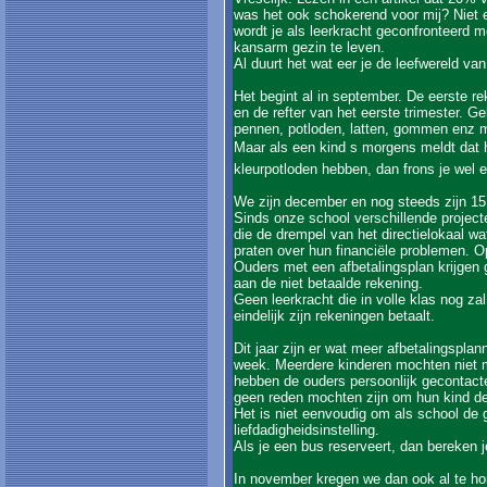
was het ook schokerend voor mij? Niet e
wordt je als leerkracht geconfronteerd 
kansarm gezin te leven.
Al duurt het wat eer je de leefwereld va
Het begint al in september. De eerste re
en de refter van het eerste trimester. G
pennen, potloden, latten, gommen enz m
Maar als een kind s morgens meldt dat 
kleurpotloden hebben, dan frons je wel
We zijn december en nog steeds zijn 15
Sinds onze school verschillende projec
die de drempel van het directielokaal w
praten over hun financiële problemen. O
Ouders met een afbetalingsplan krijgen
aan de niet betaalde rekening.
Geen leerkracht die in volle klas nog zal
eindelijk zijn rekeningen betaalt.
Dit jaar zijn er wat meer afbetalingspl
week. Meerdere kinderen mochten niet m
hebben de ouders persoonlijk gecontacte
geen reden mochten zijn om hun kind de
Het is niet eenvoudig om als school de
liefdadigheidsinstelling.
Als je een bus reserveert, dan bereken je
In november kregen we dan ook al te hor