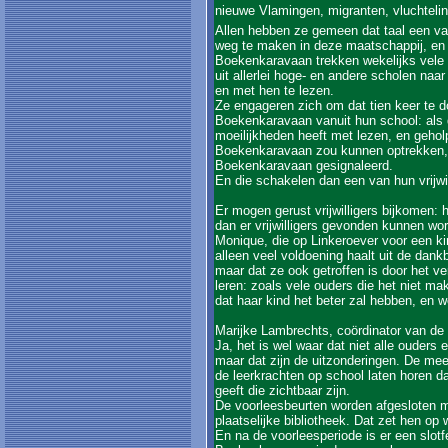
nieuwe Vlamingen, migranten, vluchtelin
Allen hebben ze gemeen dat taal een v
weg te maken in deze maatschappij, en da
Boekenkaravaan trekken wekelijks vele v
uit allerlei hoge- en andere scholen naa
en met hen te lezen.
Ze engageren zich om dat tien keer te d
Boekenkaravaan vanuit hun school: als d
moeilijkheden heeft met lezen, en geholp
Boekenkaravaan zou kunnen optrekken, w
Boekenkaravaan gesignaleerd.
En die schakelen dan een van hun vrijwil
Er mogen gerust vrijwilligers bijkomen: 
dan er vrijwilligers gevonden kunnen word
Monique, die op Linkeroever voor een kin
alleen veel voldoening haalt uit de dank
maar dat ze ook getroffen is door het 
leren: zoals vele ouders die het niet ma
dat haar kind het beter zal hebben, en wee
Marijke Lambrechts, coördinator van de
Ja, het is wel waar dat niet alle ouders
maar dat zijn de uitzonderingen. De m
de leerkrachten op school laten horen da
geeft die zichtbaar zijn.
De voorleesbeurten worden afgesloten me
plaatselijke bibliotheek. Dat zet hen op
En na de voorleesperiode is er een slotfe