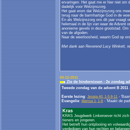
ervaringen. Het gaat me er hier niet om d
dadelijk voor Welzijnszorg.
Het gaat erom dat Welzijnszorg ons mee
terug naar de barmhartige God in de woes
En als Welzijnszorg ons dit jaar vraagt 
helemaal in de lijn van waar de Advent o
anonieme gevels in deze grootstad. Om 
van de afgoden.
Naar de weerloosheid, waarin God op on
Met dank aan Reverend Lucy Winkett, rec
04-12-2011
Zie de hindernissen - 2e zondag ad
Tweede zondag van de advent B 2011 
Eerste lezing
:
- 'Baan
Jesaja 40, 1-5.9-11
Evangelie
:
- 'Maakt de pad
Marcus 1, 1-8
Kras
KRAS Jeugdwerk Linkeroever richt zich 
tieners en jongeren.
Het betreft hun ontplooiing en volwaardi
verdedigen van hun rechten en belangen. 