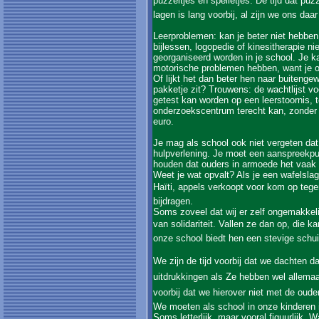
puzzeltjes en spelletjes. De tijd dat puz
lagen is lang voorbij, al zijn we ons daar
Leerproblemen: kan je beter niet hebben 
bijlessen, logopedie of kinesitherapie ni
georganiseerd worden in je school. Je ka
motorische problemen hebben, want je o
Of lijkt het dan beter hen naar buitenge
pakketje zit? Trouwens: de wachtlijst vo
getest kan worden op een leerstoornis, t
onderzoekscentrum terecht kan, zonder w
euro.
Je mag als school ook niet vergeten da
hulpverlening. Je moet een aanspreekpu
houden dat ouders in armoede het vaak
Weet je wat opvalt? Als je een wafelslag
Haïti, appels verkoopt voor kom op teg
bijdragen.
Soms zoveel dat wij er zelf ongemakkeli
van solidariteit. Vallen ze dan op, die k
onze school biedt hen een stevige schui
We zijn de tijd voorbij dat we dachten d
uitdrukkingen als Ze hebben wel allema
voorbij dat we hierover niet met de ouder
We moeten als school in onze kinderen 
Soms letterlijk, maar vooral figuurlijk. 