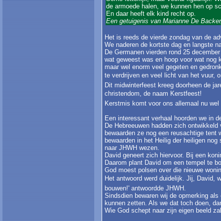
de armoede halen, we kunnen hen op sch
En daar heeft elk kind recht op.
Een getuigenis van Marianne De Backer,
Het is reeds de vierde zondag van de ad
We naderen de kortste dag en langste na
De Germanen vierden rond 25 december m
wat geweest was en hoop voor wat nog k
maar wel enorm veel gegeten en gedronk
te verdrijven en veel licht van het vuur, 
Dit midwinterfeest kreeg doorheen de ja
christendom, de naam Kerstfeest!
Kerstmis komt voor ons allemaal nu wel e
Een interessant verhaal hoorden we in de
De Hebreeuwen hadden zich ontwikkeld v
bewaarden ze nog een reusachtige tent w
bewaarden in het Heilig der heiligen no
naar JHWH wezen.
David geneert zich hiervoor. Bij een kon
Daarom plant David om een tempel te bouw
God moest polsen over die nieuwe woni
Het antwoord werd duidelijk. Jij, David,
bouwen!' antwoordde JHWH.
Sindsdien bewaren wij de opmerking als
kunnen zetten. Als we dat toch doen, da
Wie God schept naar zijn eigen beeld zal