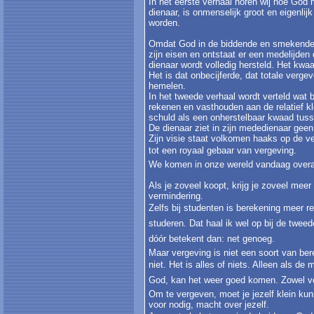
In het eerste verhaal horen wij hoe Go
dienaar, is onmenselijk groot en eigenlij
worden.
Omdat God in de biddende en smekende d
zijn eisen en ontstaat er een medelijden 
dienaar wordt volledig hersteld. Het kwa
Het is dat onbecijferde, dat totale verge
hemelen.
In het tweede verhaal wordt verteld wat b
rekenen en vasthouden aan de relatief kle
schuld als een onherstelbaar kwaad tus
De dienaar ziet in zijn mededienaar gee
Zijn visie staat volkomen haaks op de 
tot een royaal gebaar van vergeving.
We komen in onze wereld vandaag overa
Als je zoveel koopt, krijg je zoveel meer 
vermindering.
Zelfs bij studenten is berekening meer reg
studeren. Dat haal ik wel op bij de tweede
dóór betekent dan: net genoeg.
Maar vergeving is niet een soort van ber
niet. Het is alles of niets. Alleen als
God, kan het weer goed komen. Zowel v
Om te vergeven, moet je jezelf klein kun
voor nodig, macht over jezelf.