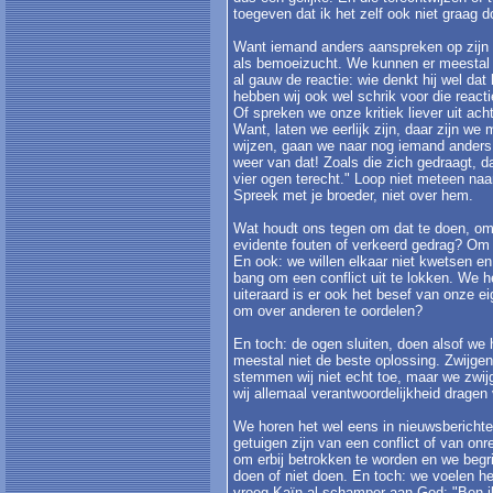
toegeven dat ik het zelf ook niet graag d
Want iemand anders aanspreken op zijn f
als bemoeizucht. We kunnen er meestal ze
al gauw de reactie: wie denkt hij wel da
hebben wij ook wel schrik voor die rea
Of spreken we onze kritiek liever uit ach
Want, laten we eerlijk zijn, daar zijn we
wijzen, gaan we naar nog iemand anders 
weer van dat! Zoals die zich gedraagt, da
vier ogen terecht." Loop niet meteen na
Spreek met je broeder, niet over hem.
Wat houdt ons tegen om dat te doen, o
evidente fouten of verkeerd gedrag? Om 
En ook: we willen elkaar niet kwetsen en
bang om een conflict uit te lokken. We 
uiteraard is er ook het besef van onze e
om over anderen te oordelen?
En toch: de ogen sluiten, doen alsof we 
meestal niet de beste oplossing. Zwijge
stemmen wij niet echt toe, maar we zwij
wij allemaal verantwoordelijkheid dragen 
We horen het wel eens in nieuwsberichte
getuigen zijn van een conflict of van on
om erbij betrokken te worden en we begr
doen of niet doen. En toch: we voelen he
vroeg Kaïn al schamper aan God: "Ben i