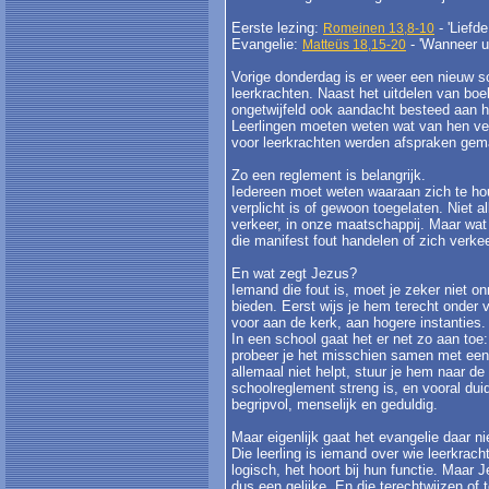
Eerste lezing:
- 'Liefd
Romeinen 13,8-10
Evangelie:
- 'Wanneer u
Matteüs 18,15-20
Vorige donderdag is er weer een nieuw s
leerkrachten. Naast het uitdelen van bo
ongetwijfeld ook aandacht besteed aan 
Leerlingen moeten weten wat van hen ve
voor leerkrachten werden afspraken gema
Zo een reglement is belangrijk.
Iedereen moet weten waaraan zich te ho
verplicht is of gewoon toegelaten. Niet al
verkeer, in onze maatschappij. Maar wat
die manifest fout handelen of zich verk
En wat zegt Jezus?
Iemand die fout is, moet je zeker niet 
bieden. Eerst wijs je hem terecht onder v
voor aan de kerk, aan hogere instanties
In een school gaat het er net zo aan toe:
probeer je het misschien samen met een c
allemaal niet helpt, stuur je hem naar de 
schoolreglement streng is, en vooral duid
begripvol, menselijk en geduldig.
Maar eigenlijk gaat het evangelie daar ni
Die leerling is iemand over wie leerkrac
logisch, het hoort bij hun functie. Maar 
dus een gelijke. En die terechtwijzen of t