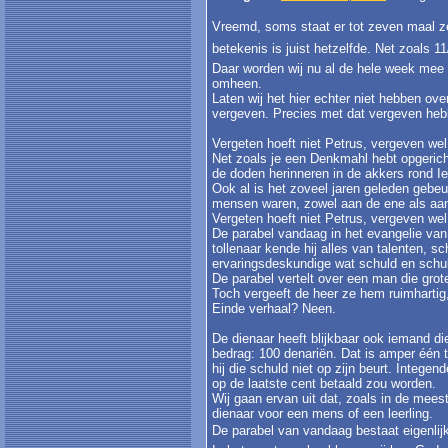
Vreemd, soms staat er tot zeven maal z
betekenis is juist hetzelfde. Net zoals 11
Daar worden wij nu al de hele week mee
omheen.
Laten wij het hier echter niet hebben ov
vergeven. Precies met dat vergeven hebb
Vergeten hoeft niet Petrus, vergeven w
Net zoals je een Denkmahl hebt opgerich
de doden herinneren in de akkers rond 
Ook al is het zoveel jaren geleden gebeu
mensen waren, zowel aan de ene als aan
Vergeten hoeft niet Petrus, vergeven w
De parabel vandaag in het evangelie van
tollenaar kende hij alles van talenten, s
ervaringsdeskundige wat schuld en schul
De parabel vertelt over een man die grote
Toch vergeeft de heer ze hem ruimhartig,
Einde verhaal? Neen.
De dienaar heeft blijkbaar ook iemand die 
bedrag: 100 denariën. Dat is amper één t
hij die schuld niet op zijn beurt. Integen
op de laatste cent betaald zou worden.
Wij gaan ervan uit dat, zoals in de mees
dienaar voor een mens of een leerling.
De parabel van vandaag bestaat eigenlijk 