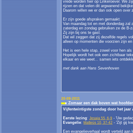
vrede worden hier op Linkeroever. We zij
rijzen en dat velen dit argwanend bekijk
Daarom willen we er dan ook open over zij
Er zijn goede afspraken gemaakt.
Van maandag tot en met donderdag zal 
zaterdag en zondag gebruiken ze de B-za
Zij zijn bij ons te gast.
Dat wil zeggen dat zij dezelfde regels vo
alleen op momenten die voorzien zijn en 
Het is een hele stap, zowel voor hen als
Hopelijk wordt het ook een zichtbaar te
elkaar en wie weet... samen iets ontde
met dank aan Hans Sevenhoven
20-09-2011
Zomaar een dak boven wat hoofden
Vijfentwintigste zondag door het jaar
Eerste lezing
:
- 'Uw gedach
Jesaja 55, 6-9
Evangelie
:
- 'Zijt gij 
Matteüs 10, 37-42
Een evangelieverhaal wordt verteld aan l