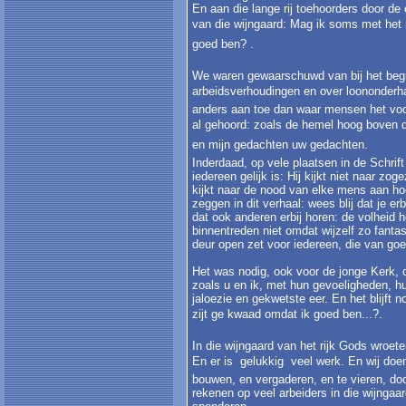
En aan die lange rij toehoorders door d
van die wijngaard: Mag ik soms met het 
goed ben? .
We waren gewaarschuwd van bij het begin:
arbeidsverhoudingen en over loononderhan
anders aan toe dan waar mensen het voo
al gehoord: zoals de hemel hoog boven
en mijn gedachten uw gedachten.
Inderdaad, op vele plaatsen in de Schri
iedereen gelijk is: Hij kijkt niet naar zo
kijkt naar de nood van elke mens aan ho
zeggen in dit verhaal: wees blij dat je er
dat ook anderen erbij horen: de volheid 
binnentreden niet omdat wijzelf zo fanta
deur open zet voor iedereen, die van goe
Het was nodig, ook voor de jonge Kerk,
zoals u en ik, met hun gevoeligheden, hu
jaloezie en gekwetste eer. En het blijft
zijt ge kwaad omdat ik goed ben...?.
In die wijngaard van het rijk Gods wroet
En er is  gelukkig  veel werk. En wij d
bouwen, en vergaderen, en te vieren, do
rekenen op veel arbeiders in die wijngaa