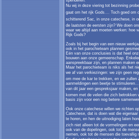
spenderen.
Nu wij in deze viering tot bezinning prob
gaat om het rijk Gods.... Toch goed om on
schitterend Sac, in onze catechese, in on
de laatsten de eersten zijn? We doen ons 
waar we altijd aan moeten werken: hoe w
Rijk Gods?
Zoals bij het begin van een nieuw werkja
ook in het parochieteam plannen gesme
Eén van onze conclusies is dat heel on
bouwen aan onze gemeenschap. Enkelen st
aanspreekbaar zijn, en plannen maken e
Maar het parochieteam is niks als het ni
we af van verkiezingen: we zijn geen r
om mee de kar te trekken, en we zullen
aanmeldingen een beetje te stimuleren...
van dit jaar een gespreksjaar maken, en 
komen met de velen die zich betrokken v
basis zijn voor een nog betere samenwe
Ook onze catechese willen we richten o
Catechese, dat is doen wat die eigenaar
te horen, en hen de uitnodiging laten hore
zich niet alleen tot de vormelingen en e
ook van de dopelingen, ook tot de mens
nemen, ook tot de mensen die toevallig