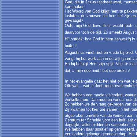
God, die in Jezus tastbaar werd, mensen
kan maken.
Het Woord van God krijgt hem te pakken. 
loslaten, de vrouwen die hem lief zijn e
gevraagd?
Och, mijn God, lieve Heer, wacht toch n
daarvoor toch de tijd. Zo smeekt August
Hij ontdekt hoe God in hem aanwezig is a
buiten!
Augustinus vindt rust en vrede bij God: 
vangt hij het werk aan in de wijngaard v
En hij betuigt Hem zijn spijt: Veel te la
dat U mijn doofheid hebt doorbroken!
In het evangelie gaat het niet om wat je
Oftewel... wat je doet, moet overeenkome
We hebben een mooie visietekst, waarin 
verwelkomen. Dan moeten we dat ook d
Zo hebben we de vraag gekregen van d
Zij kwamen tot hier toe samen in het rode
afgebroken omwille van de werken aan het
Centrum ter Schelde voor een half jaar
dagelijks willen bidden en samenkomen
We hebben daar positief op gereageerd. 
een andere gelovige gemeenschap. Het 