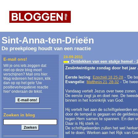
Sint-Anna-ten-Drieën
De preekploeg houdt van een reactie
24-09-2011
E-mail ons!
Ontdekken van een stukje hemel - 
Wil je ons iets zeggen dat
Zesëntwintigste zondag door het jaar
niet op deze blog moet
verschijnen? Mail ons hier.
Eerste lezing
:
- 'De bo
Ezechiël 18,25-28
Mag iedereen het lezen, klik
Evangelie
:
- 'De twee
Mattheüs 21, 28-32
dan op op het gele 'Uw
positieve/negatieve reactie
Vandaag vertelt Jezus over twee zonen.
hier' onderaan de tekst.
De eerste zegt ja en doet nee. De tweed
binnen in het koninkrijk van God.
Hij vertelt het aan de schriftgeleerden 
door de tempel is gegaan en de geldwisse
Zoeken in blog
tegen Hem samen te spannen. En dan ve
Daar is Hij sterk in.
De schriftgeleerden zullen het wel herk
wil te doen. Werken aan het Rijk van Go