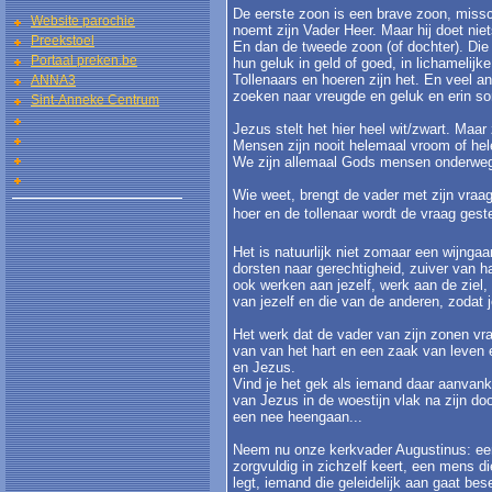
De eerste zoon is een brave zoon, missc
Website parochie
noemt zijn Vader Heer. Maar hij doet nie
Preekstoel
En dan de tweede zoon (of dochter). Die 
Portaal preken.be
hun geluk in geld of goed, in lichamelij
Tollenaars en hoeren zijn het. En veel
ANNA3
zoeken naar vreugde en geluk en erin s
Sint-Anneke Centrum
Jezus stelt het hier heel wit/zwart. Maar
Mensen zijn nooit helemaal vroom of he
We zijn allemaal Gods mensen onderweg
Wie weet, brengt de vader met zijn vra
hoer en de tollenaar wordt de vraag gestel
Het is natuurlijk niet zomaar een wijnga
dorsten naar gerechtigheid, zuiver van 
ook werken aan jezelf, werk aan de ziel, 
van jezelf en die van de anderen, zodat 
Het werk dat de vader van zijn zonen vr
van van het hart en een zaak van leven
en Jezus.
Vind je het gek als iemand daar aanvanke
van Jezus in de woestijn vlak na zijn doo
een nee heengaan...
Neem nu onze kerkvader Augustinus: een
zorgvuldig in zichzelf keert, een mens die
legt, iemand die geleidelijk aan gaat bes