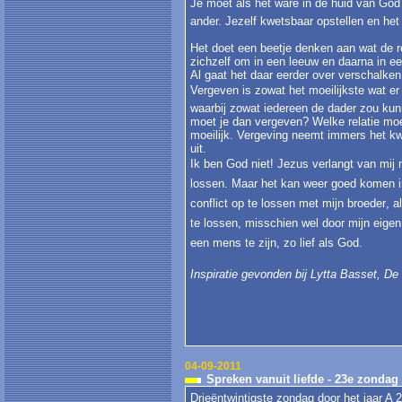
Je moet als het ware in de huid van God k
ander. Jezelf kwetsbaar opstellen en het
Het doet een beetje denken aan wat de re
zichzelf om in een leeuw en daarna in ee
Al gaat het daar eerder over verschalken
Vergeven is zowat het moeilijkste wat er i
waarbij zowat iedereen de dader zou kun
moet je dan vergeven? Welke relatie moe
moeilijk. Vergeving neemt immers het k
uit.
Ik ben God niet! Jezus verlangt van mij
lossen. Maar het kan weer goed komen in 
conflict op te lossen met mijn broeder, 
te lossen, misschien wel door mijn eigen
een mens te zijn, zo lief als God.
Inspiratie gevonden bij Lytta Basset, D
04-09-2011
Spreken vanuit liefde - 23e zondag 
Drieëntwintigste zondag door het jaar A