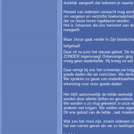
duidelijk aangeeft dat iedereen je naaste 
Hoewel van iedereen verwacht mag worden
om vergeten en verstofte boekenwijsheid 
dat ze nieuw leven ingeblazen worden.
Het is Johannes die ons herinnert aan 
meegeeft.
Maar Jezus gaat verder in Zijn boodschap.
liefgehad!
Daar zit nu juist het nieuwe gebod. De l
ZONDER tegenvraag! Onbevangen ging Hij
vroeg geen wederliefde. Hij kreeg ze we
Daar wringt bij ons het schoentje,we kri
goede daden die we verrichten. We denke
We spreken zo gauw van ondankbaarheid 
erkenning voor onze goede daden.
Het blijft aartsmoeilijk de liefde werkeli
worden door allerlei driften en gevoelens.
We worden o zo vlug gekwetst in onze ei
anderen wel krijgen. We stellen ons eig
Dit ene gebod van de liefde , wat moet
Wat zou het mooi zijn, moest iedereen z
het een ruimte geven als we zo leerling