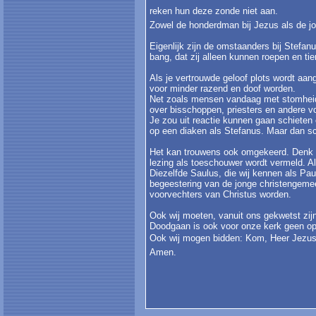
reken hun deze zonde niet aan.
Zowel de honderdman bij Jezus als de jo
Eigenlijk zijn de omstaanders bij Stefanu
bang, dat zij alleen kunnen roepen en ti
Als je vertrouwde geloof plots wordt aan
voor minder razend en doof worden.
Net zoals mensen vandaag met stomheid z
over bisschoppen, priesters en andere vo
Je zou uit reactie kunnen gaan schieten 
op een diaken als Stefanus. Maar dan sc
Het kan trouwens ook omgekeerd. Denk 
lezing als toeschouwer wordt vermeld. Als
Diezelfde Saulus, die wij kennen als Paul
begeestering van de jonge christengemee
voorvechters van Christus worden.
Ook wij moeten, vanuit ons gekwetst zijn
Doodgaan is ook voor onze kerk geen opt
Ook wij mogen bidden: Kom, Heer Jezus,
Amen.