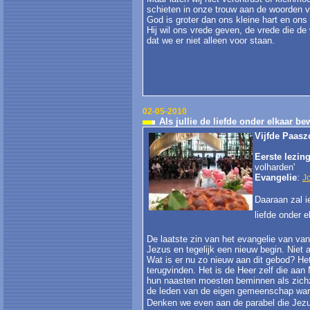
schieten in onze trouw aan de woorden 
God is groter dan ons kleine hart en ons
Hij wil ons vrede geven, de vrede die de 
dat we er niet alleen voor staan.
02-05-2010
Als jullie de liefde onder elkaar b
Vijfde Paasz
Eerste lezin
volharden'
Evangelie
:
J
Daaraan zal ie
liefde onder e
De laatste zin van het evangelie van va
Jezus en tegelijk een nieuw begin. Niet 
Wat is er nu zo nieuw aan dit gebod? Het
terugvinden. Het is de Heer zelf die aan
hun naasten moesten beminnen als zichze
de leden van de eigen gemeenschap war
Denken we even aan de parabel die Jezus