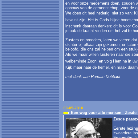
en voor onze medemens doen, zouden we 
opbouw van de gemeenschap, voor de o
We doen dit heel nederig: niet zo van: K
bewust zijn: Het is Gods blijde boodschap 
inschenk daaraan denken: dit is voor God?
je ook de kracht vinden om het vol te ho
Zusters en broeders, laten we vieren da
dichter bij elkaar zijn gekomen, en laten
beloofd, die ons zal helpen om een stuk
Als we maar willen luisteren naar die ste
welbeminde Zoon, en volg Hem na in uw 
Kijk maar naar de hemel, en maak daarn
met dank aan Romain Debbaut
09-05-2010
Een weg voor alle mensen - Zesde
Zesde paaszo
Eerste lezin
zwaardere las
Evangelie
:
J