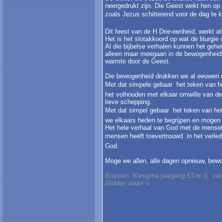
neergedrukt zijn. Die Geest wekt hen op 
zoals Jezus schitterend voor de dag te 
Dit feest van de H Drie-eenheid, werkt a
Het is het slotakkoord op wat de liturgie
Al die bijbelse verhalen kunnen het gehei
alleen maar meegaan in de bewogenheid 
warmte door de Geest.
Die bewogenheid drukken we al eeuwen ui
Met dat simpele gebaar  het teken van h
het volhouden met elkaar omwille van de
lieve schepping.
Met dat simpel gebaar  het teken van he
we elkaars heden te begrijpen en mogen
Het hele verhaal van God met de mense
mensen heeft toevertrouwd  in het verl
God.
Moge we allen, alle dagen opnieuw, bew
Bronnen: Kerugma jaargang 53 nr 3, com
Midden onder u