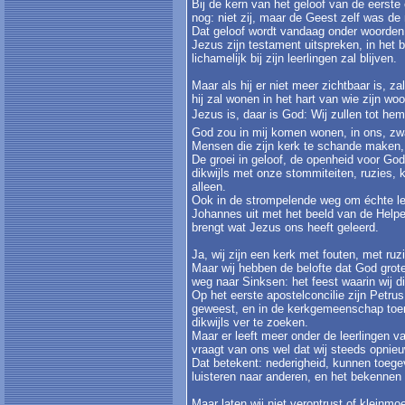
Bij de kern van het geloof van de eerste 
nog: niet zij, maar de Geest zelf was de
Dat geloof wordt vandaag onder woorden 
Jezus zijn testament uitspreken, in het be
lichamelijk bij zijn leerlingen zal blijven.
Maar als hij er niet meer zichtbaar is, za
hij zal wonen in het hart van wie zijn wo
Jezus is, daar is God: Wij zullen tot hem
God zou in mij komen wonen, in ons, z
Mensen die zijn kerk te schande maken, 
De groei in geloof, de openheid voor God
dikwijls met onze stommiteiten, ruzies, k
alleen.
Ook in de strompelende weg om échte lee
Johannes uit met het beeld van de Helper
brengt wat Jezus ons heeft geleerd.
Ja, wij zijn een kerk met fouten, met ru
Maar wij hebben de belofte dat God grot
weg naar Sinksen: het feest waarin wij di
Op het eerste apostelconcilie zijn Petrus 
geweest, en in de kerkgemeenschap toen 
dikwijls ver te zoeken.
Maar er leeft meer onder de leerlingen v
vraagt van ons wel dat wij steeds opnieu
Dat betekent: nederigheid, kunnen toegev
luisteren naar anderen, en het bekennen 
Maar laten wij niet verontrust of kleinmoe