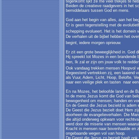
tegenkomt lijkt ze me veel trekjes te he
Beiden de creatieve raadgevers in het 
bemiddelaars tussen God en mens.
God aan het begin van alles, aan het begi
Er is geen tegenstelling met de evolutiet
schepping evolueert. Het is het domein
De verhalen uit de bijbel hebben het over 
begint, iedere morgen opnieuw.
Er zit een grote beweeglijkheid in. God 
Hij spreekt tot Mozes in een brandende b
ben, Ik zal er zijn om jouw volk te redden
Ook vandaag trekken mensen Hoopvol we
Begeesterd vertrekken zij, een laaiend 
als Vuur, Adem, Licht, Hoop, Belofte, Ver
naar een veilige plek en tasten naar een
En na Mozes, het beloofde land en de Ba
In de mens Jezus komt die God van beloft
bewogenheid om mensen; handen en voe
En de Geest die Jezus bezield is adem e
De Geest die Jezus bezielt doet Hem zijn
doorheen de evangelieverhalen. Die Man 
die altijd onderweg opkwam voor rechtva
werd door de miserie van mensen waaruit 
Kracht in mensen naar bovenhaalde en z
ongebaande wegen vol van hoop.
De Geest die Jezus zo bezielt haalt ook zi