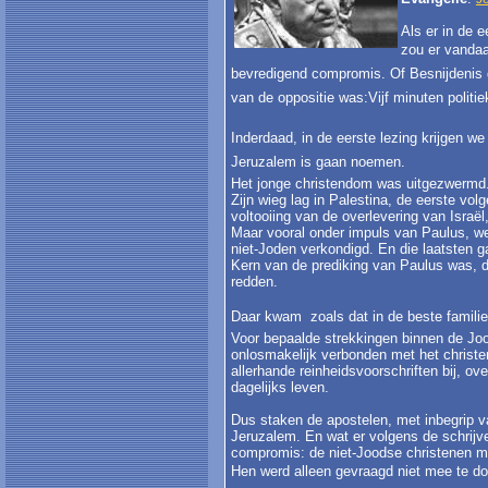
Als er in de 
zou er vandaa
bevredigend compromis. Of Besnijdenis 
van de oppositie was:Vijf minuten politi
Inderdaad, in de eerste lezing krijgen we
Jeruzalem is gaan noemen.
Het jonge christendom was uitgezwermd
Zijn wieg lag in Palestina, de eerste vo
voltooiing van de overlevering van Israë
Maar vooral onder impuls van Paulus, we
niet-Joden verkondigd. En die laatsten
Kern van de prediking van Paulus was, d
redden.
Daar kwam  zoals dat in de beste famili
Voor bepaalde strekkingen binnen de Jo
onlosmakelijk verbonden met het christ
allerhande reinheidsvoorschriften bij, o
dagelijks leven.
Dus staken de apostelen, met inbegrip v
Jeruzalem. En wat er volgens de schrij
compromis: de niet-Joodse christenen 
Hen werd alleen gevraagd niet mee te do