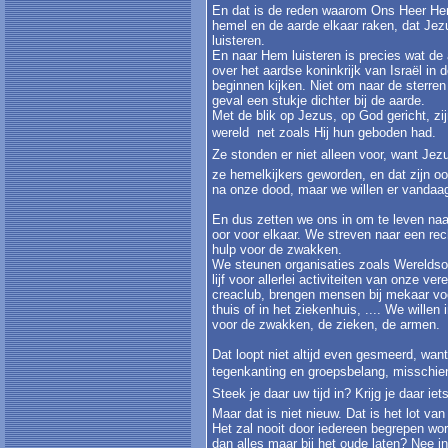
En dat is de reden waarom Ons Heer Hem
hemel en de aarde elkaar raken, dat J
luisteren.
En naar Hem luisteren is precies wat d
over het aardse koninkrijk van Israël in 
beginnen kijken. Niet om naar de sterren 
geval een stukje dichter bij de aarde.
Met de blik op Jezus, op God gericht, z
wereld  net zoals Hij hun geboden had.
Ze stonden er niet alleen voor, want Je
ze hemelkijkers geworden, en dat zijn ook
na onze dood, maar we willen er vandaag
En dus zetten we ons in om te leven na
oor voor elkaar. We streven naar een rec
hulp voor de zwakken.
We steunen organisaties zoals Wereldsolid
lijf voor allerlei activiteiten van onze v
creaclub, brengen mensen bij mekaar vo
thuis of in het ziekenhuis, .... We will
voor de zwakken, de zieken, de armen.
Dat loopt niet altijd even gesmeerd, wa
tegenkanting en groepsbelang, misschien
Steek je daar uw tijd in? Krijg je daar iets
Maar dat is niet nieuw. Dat is het lot va
Het zal nooit door iedereen begrepen wor
dan alles maar bij het oude laten? Nee 