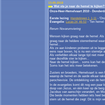
13-05-2010
Wat sta je naar de hemel te kijken
Onze-Heer-Hemelvaart 2010 - Donderd
Eerste lezing
:
- 'On
Handelingen 1, 1-11
Evangelie
:
- 'Ten hemel
Lucas 24, 46-53
Rerum Novarumviering
Mensen kijken graag naar de hemel. Als w
graag naar de heldere sterrenhemel waar 
hemel...
Als ze aan kinderen proberen uit te leg
eens naar boven, hij is nu een sterretje 
Als verliefden elkaar lange tijd niet me
naar dezelfde ster te kijken...
Naar de hemel kijken... soms kan het de
Soms kan het iets meer betekenen.
Zusters en broeders, Hemelvaart is een 
waarop de hemel en de aarde elkaar raken
parochievisie. De ontdekking van de heme
In de evangelies komt dit nog een paar k
doop van Jezus, en één keer op de berg 
Jacobus van aanschijn verandert, en Mo
Die beide momenten hebben iets heel bel
stem uit de hemel die zegt: Dit is mijn 