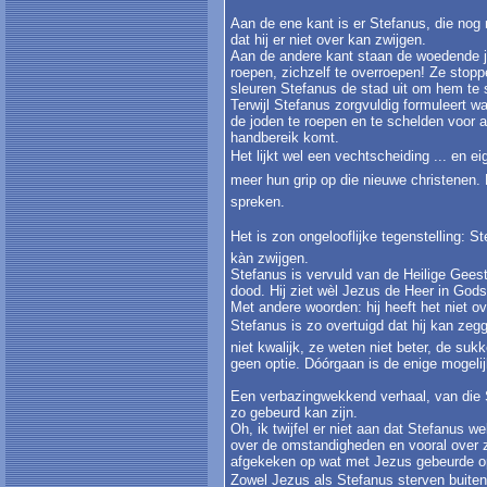
Aan de ene kant is er Stefanus, die nog 
dat hij er niet over kan zwijgen.
Aan de andere kant staan de woedende jod
roepen, zichzelf te overroepen! Ze stoppe
sleuren Stefanus de stad uit om hem te 
Terwijl Stefanus zorgvuldig formuleert 
de joden te roepen en te schelden voor al
handbereik komt.
Het lijkt wel een vechtscheiding ... en ei
meer hun grip op die nieuwe christenen. 
spreken.
Het is zon ongelooflijke tegenstelling: 
kàn zwijgen.
Stefanus is vervuld van de Heilige Geest.
dood. Hij ziet wèl Jezus de Heer in Gods 
Met andere woorden: hij heeft het niet 
Stefanus is zo overtuigd dat hij kan zeg
niet kwalijk, ze weten niet beter, de su
geen optie. Dóórgaan is de enige mogelij
Een verbazingwekkend verhaal, van die St
zo gebeurd kan zijn.
Oh, ik twijfel er niet aan dat Stefanus we
over de omstandigheden en vooral over zij
afgekeken op wat met Jezus gebeurde o
Zowel Jezus als Stefanus sterven buiten d