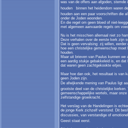
was van de offers aan afgoden, stemde in 
houden  binnen het heidendom waren de 
houden aan een paar voorschriften die 
onder de Joden woonden.
En die regel om geen bloed of niet-leegg
met algemeen aanvaarde regels om voed
Nu is het misschien allemaal niet zo har
Deze verhalen over de eerste kerk zijn 
Dat is geen vervalsing: zij willen, eerde
hoe een christelijke gemeenschap moet le
houden.
Maar uit brieven van Paulus kunnen we af
een aardig stukje gebakkeleid is, en dat
dat waren geen zachtgekookte eitjes.
Maar hoe dan ook, het resultaat is van kap
geen Joden zijn.
De afwijkende mening van Paulus ligt a
grootste deel van de christelijke kerken
gemeenschappelijke wortels, maar onze 
zelfstandige groeikracht.
Het verslag van de Handelingen is echter
de jonge Kerk zichzelf verstond. Dit beslu
discussies, van verstandige of emotionele
Geest staat eerst.