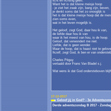
licht en richting geeft.
Want het is dat kleine meisje hoop
- je ziet het zwak zijn, bang zijn, beven,
je denkt soms dat het zo onooglijk is ­
het is dat kleine meisje hoop dat de men
zien soms even,
wat in het leven mogelijk is.
Het geloof, zegt God, daar hou ik van,
de liefde daar hou ik van
waar ik het meest van hou, is de hoop.
Geloof, dat verwondert me niet.
Liefde, dat is geen wonder.
Maar de hoop, dat is haast niet te gelov
Ikzelf, zegt God, ik ben er van onderste
Charles Péguy
vertaald door Frans Van Bladel s.j.
Wat wens ik dat God ondersteboven blij
17-12-2017
Geloof jij in God? - 3e Adventszon
Derde adventszondag B 2017 - Zonda