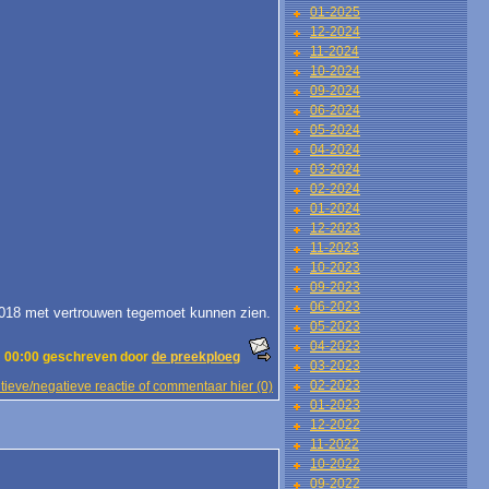
01-2025
12-2024
11-2024
10-2024
09-2024
06-2024
05-2024
04-2024
03-2024
02-2024
01-2024
12-2023
11-2023
10-2023
09-2023
06-2023
2018 met vertrouwen tegemoet kunnen zien.
05-2023
04-2023
 00:00 geschreven door
de preekploeg
03-2023
02-2023
tieve/negatieve reactie of commentaar hier (0)
01-2023
12-2022
11-2022
10-2022
09-2022