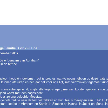
ige Familie B 2017 - Hilda
ecember 2017
'De erfgenaam van Abraham'
 in de tempel'
eloof, hoop en toekomst. Dat is precies wat we nodig hebben op deze laatste 
 kunnen afsluiten en het jaar dat voor ons ligt, met vertrouwen tegemoet kun
mensenheugenis af, spijts alle tegenslagen, mensen konden geloven in de g
gend wordt met een nageslacht.
e al zolang beloofde Messias.
 geloofstraditie naar de tempel trekken en hun Jezus toewijden aan JHWH. 
omst, leefde in Abraham en Sarah, in Simeon en Hanna, in Jozef en Maria, in 