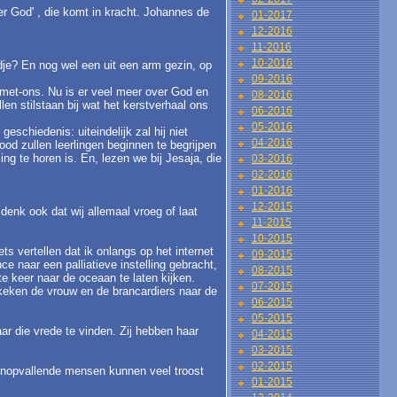
r God' , die komt in kracht. Johannes de
01-2017
12-2016
11-2016
10-2016
dje? En nog wel een uit een arm gezin, op
09-2016
-met-ons. Nu is er veel meer over God en
08-2016
en stilstaan bij wat het kerstverhaal ons
06-2016
05-2016
schiedenis: uiteindelijk zal hij niet
04-2016
od zullen leerlingen beginnen te begrijpen
ng te horen is. En, lezen we bij Jesaja, die
03-2016
02-2016
01-2016
12-2015
denk ook dat wij allemaal vroeg of laat
11-2015
10-2015
s vertellen dat ik onlangs op het internet
09-2015
 naar een palliatieve instelling gebracht,
08-2015
te keer naar de oceaan te laten kijken.
07-2015
 keken de vrouw en de brancardiers naar de
06-2015
05-2015
ar die vrede te vinden. Zij hebben haar
04-2015
03-2015
02-2015
 onopvallende mensen kunnen veel troost
01-2015