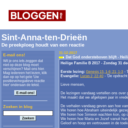
Sint-Anna-ten-Drieën
De preekploeg houdt van een reactie
31-12-2017
E-mail ons!
Dat God ondersteboven blijft - Heil
Wil je ons iets zeggen dat
Heilige Familie B 2017 - Zondag 31 d
niet op deze blog moet
verschijnen? Mail ons hier.
Eerste lezing:
-
Genesis 15, 1-6; 21, 1-3
Mag iedereen het lezen, klik
Evangelie:
- 'De opdracht
Lucas 2, 22-40
dan op op het gele 'Uw
positieve/negatieve reactie
Lieve mensen,
hier' onderaan de tekst.
De lezingen vandaag vertellen ons over g
Het maakt dat we afgelopen jaar in vrede
De verhalen vandaag geven aan hoe van 
Zoeken in blog
We horen hoe Abraham uiteindelijk geze
We horen hoe Simeon wachten kon, op d
We horen hoe Maria en Jozef vanuit hun
Geloof en hoop en vertrouwen in de toek