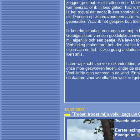
zeggen ge staat er niet alleen voor. Moe
wel neerzat, of ik in God geloof, had ik 
Is het toeval dat nadat ik een soortgelij
als Drongen op winteravond een auto mij v
gebeurden. Waar ik het gesprek kon toets
Ik hou die situaties voor ogen om mij te
Getuigenissen van een goddelijke aanwezig
mij eigenlijk ook een beetje. We leven to
Verbinding maken met het idee dat het l
eigen aan de tijd. Ik zou graag afsluiten
Kerstmis.
Laten wij zacht zijn voor elkander kind,
onze moe gezworven leden, onder de ste
Veel liefde ging verloren in de wind. En 
en daarom voor we elkander weer vergeten
10-12-2017
`Troost, troost mijn volk', zegt u
Tweede adve
Eerste lezin
Evangelie:
M