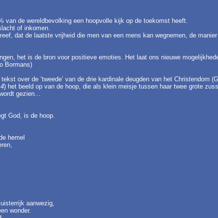
90% van de wereldbevolking een hoopvolle kijk op de toekomst heeft.
slacht of inkomen.
reef, dat de laatste vrijheid die men van een mens kan wegnemen, de manier
gen, het is de bron voor positieve emoties. Het laat ons nieuwe mogelijkhede
eo Bormans)
 - tekst over de ‘tweede’ van de drie kardinale deugden van het Christendom (G
14
) het beeld op van de hoop, die als klein meisje tussen haar twee grote z
wordt gezien...
egt God, is de hoop.
 de hemel
eren,
uisterrijk aanwezig,
een wonder.
d.