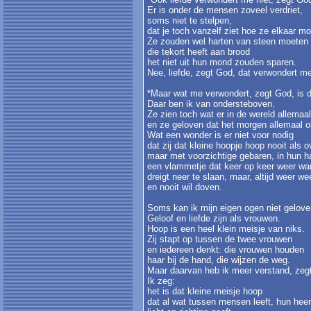
Er is onder de mensen zoveel verdriet,
soms niet te stelpen,
dat je toch vanzelf ziet hoe ze elkaar m
Ze zouden wel harten van steen moeten 
die tekort heeft aan brood
het niet uit hun mond zouden sparen.
Nee, liefde, zegt God, dat verwondert me
*Maar wat me verwondert, zegt God, is 
Daar ben ik van ondersteboven.
Ze zien toch wat er in de wereld allemaa
en ze geloven dat het morgen allemaal o
Wat een wonder is er niet voor nodig
dat zij dat kleine hoopje hoop nooit als 
maar met voorzichtige gebaren, in hun h
een vlammetje dat keer op keer weer wa
dreigt neer te slaan, maar, altijd weer we
en nooit wil doven.
Soms kan ik mijn eigen ogen niet gelove
Geloof en liefde zijn als vrouwen.
Hoop is een heel klein meisje van niks.
Zij stapt op tussen de twee vrouwen
en iedereen denkt: die vrouwen houden
haar bij de hand, die wijzen de weg.
Maar daarvan heb ik meer verstand, ze
Ik zeg:
het is dat kleine meisje hoop
dat al wat tussen mensen leeft, hun hee