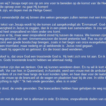
n wij? Jesaja roept ons op om ons voor te bereiden op de komst van 'de Hee
ie oproep over: nu gaat Hij komen!
rk zijn, en dopen met de Heilige Geest.
et verwonderlijk dat wij binnen drie weken genoegen zullen nemen met een kin
 tekst van Jesaja wordt hij die komen zal aangekondigd als 'Emmanuel', God
wezigheid in Jezus te zeggen, dan ik in een preek kan samenvatten. Ik zou will
God heel onopvallend en klein onder ons komt.
s er bij, maar weer onopvallend stond hij tussen de massa. We kennen zijn ge
eg geruimd, als een timmermanszoon die teveel pretentie had. Pas na zijn do
ij komt een goede boodschap brengen, zoals in het begin van onze evangelielezi
s een triomfator, maar nederig en al weldoende is Jezus rond gegaan.
heeft hij opgericht en getroost. En die troost deed wonderen.
oof is, dat onze God een troostende God is. Hij trekt zich ons lot aan. En ik 
jn. Gods troostende kracht hebben we allemaal nodig.
rker zijn dan we denken. Ook wij kunnen wonderen doen. En nu wil ik kort iet
. Ver van hier, in Queensland, in Australië, werd een vrouw met de ambulance
rdiers of ze met haar langs de kust konden rijden, en haar daar voor de laats
e vrouw op de brancard uit de wagen en plaatsten haar bij de zee. In stilte
ything is right." "Ik heb vrede gevonden, alles is in orde".
 haar dood, de vrede gevonden. Die brancardiers hebben haar geholpen de weg na
n.
en met de dood: het is allemaal in orde. En kleine, onopvallende daden van