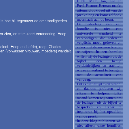
Hilda, Marc, Jan, Gie en
Fred. Pastoor Herman maakt
uiteraard ook deel uit van de
preekploeg en komt zelf ook
meermaals aan de beurt.
 is hoe hij tegenover de omstandigheden
De bedoeling van een
homilie is niet een
universele waarheid te
n zien, en stimuleert verandering. Hoop
verkondigen die iedereen
verplicht moet geloven en
eloof, Hoop en Liefde), roept Charles
zeker niet de mensen terecht
ussen (volwassen vrouwen, moeders) wandelt
te wijzen. In een homilie
willen wij de lezingen uit de
bijbel een beetje
verduidelijken en trachten
wij ze in verband te brengen
met de actualiteit van
vandaag.
Dat is niet altijd even simpel
en daarom proberen wij
elkaar te helpen. Elke
maand komen wij samen om
de lezingen uit de bijbel te
bespreken en elkaar te
inspireren bij het opstellen
van de preek.
In deze blog publiceren wij
niet alleen onze homilies,