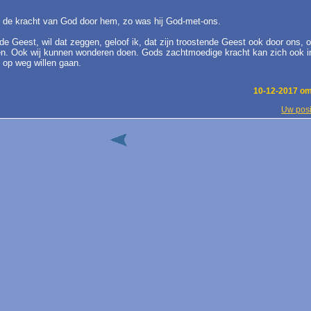
e de kracht van God door hem, zo was hij God-met-ons.
e Geest, wil dat zeggen, geloof ik, dat zijn troostende Geest ook door ons,
en. Ook wij kunnen wonderen doen. Gods zachtmoedige kracht kan zich ook in
 op weg willen gaan.
10-12-2017 om
Uw posi