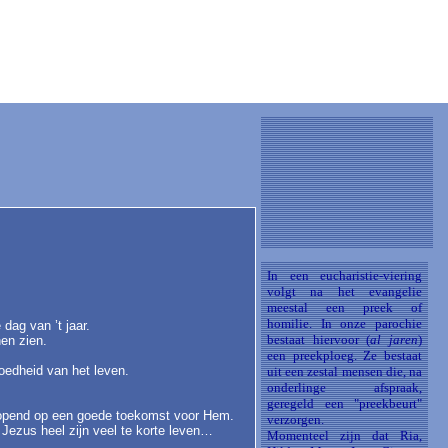
In een eucharistie-viering
volgt na het evangelie
meestal een preek of
homilie. In onze parochie
dag van ’t jaar.
bestaat hiervoor (
al jaren
)
nen zien.
een preekploeg. Ze bestaat
oedheid van het leven.
uit een zestal mensen die, na
onderlinge afspraak,
geregeld een "preekbeurt"
Hopend op een goede toekomst voor Hem.
verzorgen.
Jezus heel zijn veel te korte leven…
Momenteel zijn dat Ria,