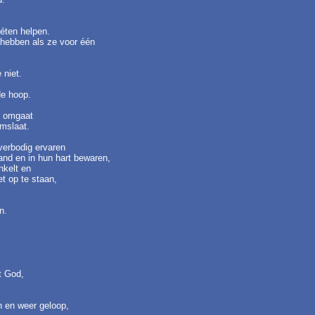
oéten helpen.
hebben als ze voor één
 niet.
de hoop.
l omgaat
mslaat.
overbodig ervaren
and en in hun hart bewaren,
nkelt en
et op te staan,
n.
gt God,
n en weer geloop,