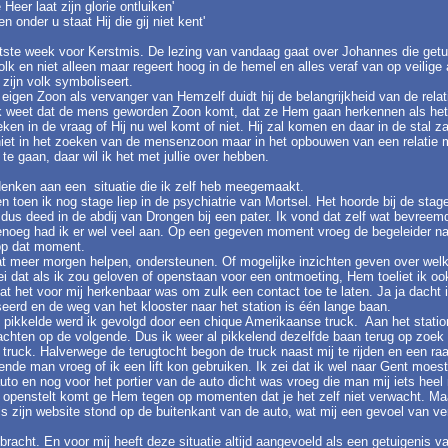
 Heer laat zijn glorie ontluiken'
n onder u staat Hij die gij niet kent'
atste week voor Kerstmis. De lezing van vandaag gaat over Johannes die ge
volk en niet alleen maar regeert hoog in de hemel en alles veraf van op veilige 
t zijn volk symboliseert.
 eigen Zoon als vervanger van Hemzelf duidt hij de belangrijkheid van de relati
k weet dat de mens geworden Zoon komt, dat ze Hem gaan herkennen als het
eken in de vraag of Hij nu wel komt of niet. Hij zal komen en daar in de stal za
 niet in het zoeken van de mensenzoon maar in het opbouwen van een relatie
te gaan, daar wil ik het met jullie over hebben.
 denken aan een situatie die ik zelf heb meegemaakt.
n toen ik nog stage liep in de psychiatrie van Mortsel. Het hoorde bij de stag
 dus deed in de abdij van Drongen bij een pater. Ik vond dat zelf wat bevreemde
noeg had ik er wel veel aan. Op een gegeven moment vroeg de begeleider naar
 op dat moment.
at meer morgen helpen, ondersteunen. Of mogelijke inzichten geven over wel
ei dat als ik zou geloven of openstaan voor een ontmoeting, Hem toeliet ik oo
dat het voor mij herkenbaar was om zulk een contact toe te laten. Ja ja dacht
eerd en de weg van het klooster naar het station is één lange baan.
ion pikkelde werd ik gevolgd door een chique Amerikaanse truck. Aan het statio
hten op de volgende. Dus ik weer al pikkelend dezelfde baan terug op zoek 
 truck. Halverwege de terugtocht begon de truck naast mij te rijden en een r
ziende man vroeg of ik een lift kon gebruiken. Ik zei dat ik wel naar Gent mo
to en nog voor het portier van de auto dicht was vroeg die man mij iets heel 
or openstelt komt ge Hem tegen op momenten dat je het zelf niet verwacht. Ma
ls zijn website stond op de buitenkant van de auto, wat mij een gevoel van ve
bracht. En voor mij heeft deze situatie altijd aangevoeld als een getuigenis va