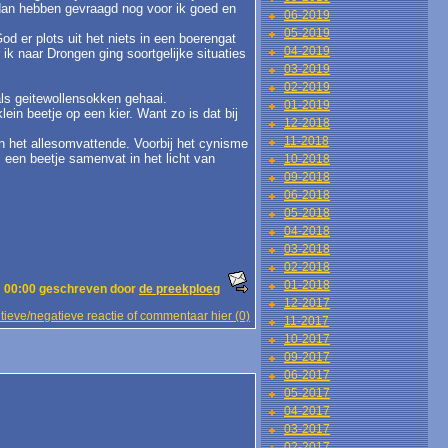
j dan hebben gevraagd nog voor ik goed en
06-2019
05-2019
od er plots uit het niets in een boerengat
04-2019
 ik naar Drongen ging soortgelijke situaties
03-2019
02-2019
als geitewollensokken gehaai.
01-2019
ein beetje op een kier. Want zo is dat bij
12-2018
11-2018
n het allesomvattende. Voorbij het cynisme
es een beetje samenvat in het licht van
10-2018
09-2018
06-2018
05-2018
04-2018
03-2018
02-2018
01-2018
 00:00 geschreven door
de preekploeg
12-2017
tieve/negatieve reactie of commentaar hier (0)
11-2017
10-2017
09-2017
06-2017
05-2017
04-2017
03-2017
02-2017