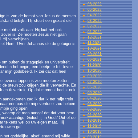
06-2022
05-2022
04-2022
tuige is van de komst van Jezus de mensen
afstand bekijkt. Hij stuurt een gezant die
03-2022
02-2022
e met dit volk aan. Hij laat het ook
01-2022
 zover is. Ze moeten Jezus niet gaan
12-2021
l Hij verschijnen.
11-2021
 met Hem. Over Johannes die de getuigenis
10-2021
09-2021
06-2021
e om buiten de stageplek en universiteit
11-2020
nd in het begin, een beetje te fel, teveel
10-2020
 mijn godsbeeld. Ik zei dat dat heel
09-2020
ke levensstappen ik zou moeten zetten.
07-2020
k de steun zou krijgen die ik verwachte. En
06-2020
 ik en ik vertrok. Op dat moment had ik ook
05-2020
04-2020
n aangekomen zag ik dat ik net mijn trein
naar een bus die mij eventueel zou helpen.
03-2020
aampje ging open.
02-2020
est, waarop de man aangaf dat dat voor hem
01-2020
merkwaardigs. Geloof jij in God? Out of de
12-2019
ar telkens wel op uw eigen maat. Hij
11-2019
rtrouwen gaf.
10-2019
n het goddelijke, alsof iemand mij wilde
09-2019