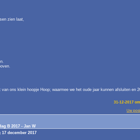
sen zien laat,
en.
boven.
ft van ons klein hoopje Hoop; waarmee we het oude jaar kunnen afsluiten en 
31-12-2017 om
Uw posi
dag B 2017 - Jan W
g 17 december 2017