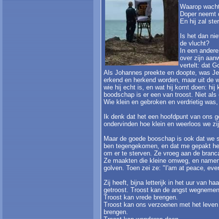
Waarop wachte
Doper neemt d
En hij zal ste
Is het dan ni
de vlucht?
In een andere
over zijn aan
vertelt: dat 
Als Johannes preekte en doopte, was Jezu
erkend en herkend worden, maar uit de w
wie hij echt is, en wat hij komt doen: h
boodschap is er een van troost. Niet al
Wie klein en gebroken en verdrietig was, 
Ik denk dat het een hoofdpunt van ons gel
ondervinden hoe klein en weerloos we zi
Maar de goede booschap is ook dat we ste
ben tegengekomen, en dat me gepakt heeft
om er te sterven. Ze vroeg aan de branca
Ze maakten die kleine omweg, en namen d
golven. Toen zei ze: "I'am at peace, ever
Zij heeft, bijna letterijk in het uur van
getroost. Troost kan de angst wegneme
Troost kan vrede brengen.
Troost kan ons verzoenen met het leven 
brengen.