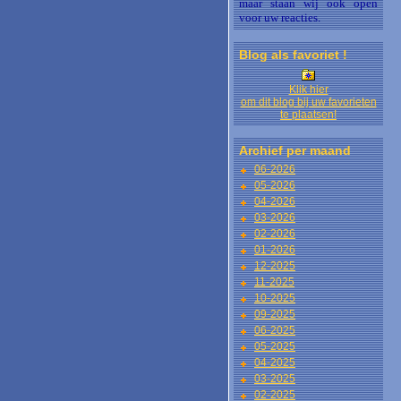
maar staan wij ook open
voor uw reacties.
Blog als favoriet !
Klik hier
om dit blog bij uw favorieten
te plaatsen!
Archief per maand
06-2026
05-2026
04-2026
03-2026
02-2026
01-2026
12-2025
11-2025
10-2025
09-2025
06-2025
05-2025
04-2025
03-2025
02-2025