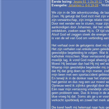
Eerste lezing:
-
'De
Jesaja 61, 1-2a.10-11
Evangelie:
- 'Midde
Johannes 1, 6-8.19-28
We zijn in de 3de adventszondag, de la
Zoon. Hij getuigt dat God inzit met zijn 
zijn verwantschap, zijn innige relatie me
Door niet eender wie te sturen, maar zijn
aankondigen door Johannes, dat het vol
ontdekken, zoeken waar Hij is. Of tijd st
Alsof God wil zeggen steek die energie
is van de wil van God om verbinding aan 
Het verhaal over de getuigenis doet mij
Het zijn verhalen van enkele jaren gelede
geestelijke begeleiding te volgen. Wat ik
katholiek misschien. Maar verrassend ge
moeilijk lag, ik vond God nogal afwezig
Moest Hij bestaan dan had Hij mij wel w
Waarop mijn geestelijke begeleider mij z
dat Hij dat ging doen op mijn manier, zo
mijn been met een sportaccident gebless
En terwijl ik in de donker naar het stat
had gemist en dus nog een uur moest wac
Opnieuw werd ik zijlinks gevolgd door de
Eén naar mijn verrassing vriendelijk uit
geen probleem was. Dus ik kroop in de au
blue vroeg hij dat. Soms als ge u er vo
verkocht sportkledij en zowel het merk a
Die kerel heeft mij helemaal naar huis ge