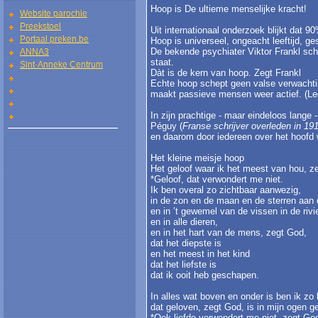
Hoop is De ultieme menselijke kracht!
Website parochie
Preekstoel
Uit internationaal onderzoek blijkt dat 
Portaal preken.be
Hoop is universeel, ongeacht leeftijd, ge
De bekende psychiater Viktor Frankl sch
ANNA3
staat.
Sint-Anneke Centrum
Dàt is de kern van hoop. Zegt Frankl
Echte hoop schept geen valse verwachtin
maakt passieve mensen weer actief. (L
In zijn prachtige - maar eindeloos lange
Péguy (
Franse schrijver overleden in 19
en daarom door iedereen over het hoofd 
Het kleine meisje hoop
Het geloof waar ik het meest van hou, z
*Geloof, dat verwondert me niet.
Ik ben overal zo zichtbaar aanwezig,
in de zon en de maan en de sterren aan
en in ’t gewemel van de vissen in de rivi
en in alle dieren,
en in het hart van de mens, zegt God,
dat het diepste is
en het meest in het kind
dat het liefste is
dat ik ooit heb geschapen.
In alles wat boven en onder is ben ik zo l
dat geloven, zegt God, is in mijn ogen g
*Ook liefde verwondert me niet, zegt Go