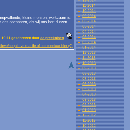
12-2014
11-2014
10-2014
09-2014
 onopvallende, kleine mensen, werkzaam is.
06-2014
 ons openbaren, als wij ons hart durven
05-2014
04-2014
03-2014
 19:11 geschreven door
de preekploeg
02-2014
tieve/negatieve reactie of commentaar hier (0)
01-2014
12-2013
11-2013
10-2013
09-2013
08-2013
07-2013
06-2013
05-2013
04-2013
03-2013
02-2013
01-2013
12-2012
11-2012
10-2012