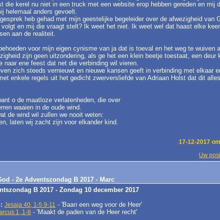
st die kerel nu niet in een truck met een website erop hebben gereden en mi
mij helemaal anders gevoelt.
k gesprek heb gehad met mijn geestelijke begeleider over de afwezigheid van G
olgt en mij die vraagt stelt? Ik weet het niet. Ik weet wel dat haast elke keer
en aan de realiteit.
 behoeden voor mijn eigen cynisme van ja dat is toeval en het weg te wuiven 
heid zijn geen uitzondering, als ge het een klein beetje toestaat, een deur kl
e naar ene feest dat net die verbinding wil vieren.
even zich steeds vernieuwt en nieuwe kansen geeft in verbinding met elkaar e
 met enkele regels uit het gedicht zwerversliefde van Adriaan Holst dat dit all
 want o de maatloze verlatenheden, die over
rren waaien in de oude wind.
wat de wind wil zullen we nooit weten:
, laten wij zacht zijn voor elkander kind.
17-12-2017 om
Uw posi
w God - 2e Adventszondag B 2017 - Marc
ntszondag B 2017 - Zondag 10 december 2017
g:
-
'Baan een weg voor de Heer'
Jesaja 40, 1-5.9-11
- 'Maakt de paden van de Heer recht'
arcus 1, 1-8