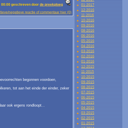
 00:00 geschreven door
de preekploeg
01-2017
12-2016
tieve/negatieve reactie of commentaar hier (0)
11-2016
10-2016
09-2016
08-2016
06-2016
05-2016
04-2016
03-2016
02-2016
01-2016
12-2015
11-2015
10-2015
s bevoorrechten begonnen voordoen,
09-2015
08-2015
lkeren, tot aan het einde der einder, zeker
07-2015
06-2015
05-2015
aar ook ergens rondloopt...
04-2015
03-2015
02-2015
01-2015