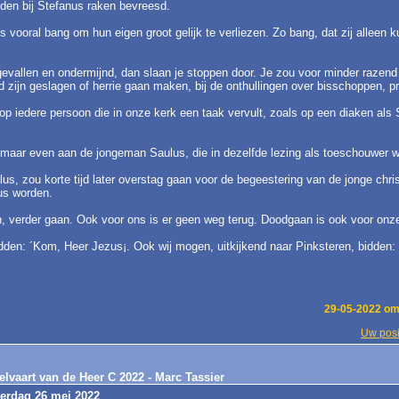
oden bij Stefanus raken bevreesd.
us vooral bang om hun eigen groot gelijk te verliezen. Zo bang, dat zij alleen
ngevallen en ondermijnd, dan slaan je stoppen door. Je zou voor minder razen
ijn geslagen of herrie gaan maken, bij de onthullingen over bisschoppen, pr
op iedere persoon die in onze kerk een taak vervult, zoals op een diaken als 
ar even aan de jongeman Saulus, die in dezelfde lezing als toeschouwer wor
lus, zou korte tijd later overstag gaan voor de begeestering van de jonge chr
us worden.
n, verder gaan. Ook voor ons is er geen weg terug. Doodgaan is ook voor onze
den: ´Kom, Heer Jezus¡. Ook wij mogen, uitkijkend naar Pinksteren, bidden:
29-05-2022 om
Uw posi
elvaart van de Heer C 2022 - Marc Tassier
derdag 26 mei 2022