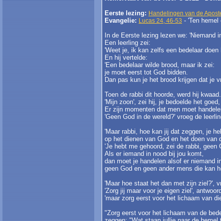
Eerste lezing:
Handelingen van de Aposte
Evangelie:
- 'Ten hemel
Lucas 24, 46-53
In de Eerste lezing lezen we: 'Niemand i
Een leerling zei:
'Weet je, ik kan zelfs een bedelaar doen 
En hij vertelde:
'Een bedelaar wilde brood, maar ik zei:
je moet eerst tot God bidden.
Dan pas kun je het brood krijgen dat je v
Toen de rabbi dit hoorde, werd hij kwaad.
'Mijn zoon', zei hij, je bedoelde het goe
Er zijn momenten dat men moet handelen 
'Geen God in de wereld?' vroeg de leerlin
'Maar rabbi, hoe kan jij dat zeggen, je h
op het dienen van God en het doen van 
'Je hebt me gehoord, zei de rabbi, geen
Als er iemand in nood bij jou komt,
dan moet je handelen alsof er niemand i
geen God en geen ander mens die kan help
'Maar hoe staat het dan met zijn ziel?', v
'Zorg jij maar voor je eigen ziel', antwoo
'maar zorg eerst voor het lichaam van die
"Zorg eerst voor het lichaam van de bede
zeggen: "Wat staan jullie naar de heme