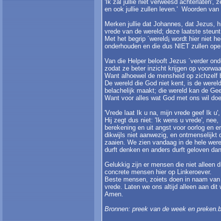
'Ik zal jullie niet verweesd achterlaten', 
en ook jullie zullen leven.' Woorden van
Merken jullie dat Johannes, dat Jezus, h
vrede van de wereld; deze laatste steun
Met het begrip ´wereld¡ wordt hier niet
onderhouden en die dus NIET zullen ope
Van die Helper belooft Jezus ´verder ond
zodat ze beter inzicht krijgen op voorwa
Want alhoewel de mensheid op zichzelf b
De wereld die God niet kent, is de wereld 
belachelijk maakt; die wereld kan de Gee
Want voor alles wat God met ons wil do
'Vrede laat Ik u na, mijn vrede geef Ik u'
Hij zegt dus niet: 'Ik wens u vrede', nee, 
berekening en uit angst voor oorlog en e
dikwijls niet aanwezig, en ontmenselijkt
zaaien. We zien vandaag in de hele wereld
durft denken en anders durft geloven dan
Gelukkig zijn er mensen die niet alleen 
concrete mensen hier op Linkeroever.
Beste mensen, zoiets doen in naam van Go
vrede. Laten we ons altijd alleen aan d
Amen.
Bronnen: preek van de week en preken.