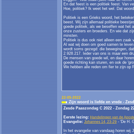
En dat feest is een politiek feest. Van v
Hoe, politiek? Ik weet het wel. Dat woord 
Politiek is een Grieks woord, het bete
beest. Wij zijn allemaal politieke bees
goede politiek, als we beseffen wat het 
onze zusters en broeders. En wie dat zi
minsten.
Politiek is dus ook niet alleen een zaak 
Al wat wij doen om goed samen te leven m
wordt soms gezegd: die bewegingen, dat s
2.928.217. Ieder van ons is maar een dru
De mensen van goede wil, en daar horen 
goede richting kan sturen, en ook de 'grot
We hebben alle reden om fier te zijn o
22-05-2022
Zijn woord is liefde en vrede - Ze
Zesde Paaszondag C 2022 - Zondag 2
Eerste lezing:
Handelingen van de Apost
Evangelie:
- 'De H. G
Johannes 14, 23-29
In het evangelie van vandaag horen wij 