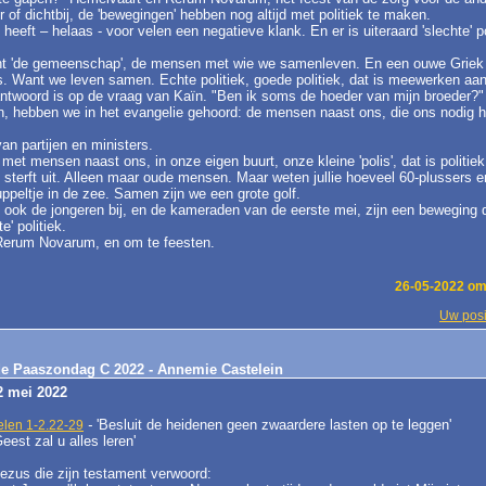
er of dichtbij, de 'bewegingen' hebben nog altijd met politiek te maken.
heeft – helaas - voor velen een negatieve klank. En er is uiteraard 'slechte' po
kent 'de gemeenschap', de mensen met wie we samenleven. En een ouwe Griek 
tjes. Want we leven samen. Echte politiek, goede politiek, dat is meewerken 
antwoord is op de vraag van Kaïn. "Ben ik soms de hoeder van mijn broeder?" H
jn, hebben we in het evangelie gehoord: de mensen naast ons, die ons nodig 
van partijen en ministers.
et mensen naast ons, in onze eigen buurt, onze kleine 'polis', dat is politiek
terft uit. Alleen maar oude mensen. Maar weten jullie hoeveel 60-plussers er 
ppeltje in de zee. Samen zijn we een grote golf.
ook de jongeren bij, en de kameraden van de eerste mei, zijn een beweging d
e' politiek.
p Rerum Novarum, en om te feesten.
26-05-2022 om
Uw posi
sde Paaszondag C 2022 - Annemie Castelein
2 mei 2022
-
'Besluit de heidenen geen zwaardere lasten op te leggen'
elen 1-2.22-29
eest zal u alles leren'
Jezus die zijn testament verwoord: