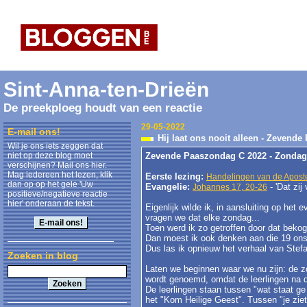
Sint-Anna-ten-Drieën
De preekploeg houdt van een reactie
29-05-2022
E-mail ons!
Hij laat ons nooit alleen - Zevende
Wil je ons iets zeggen dat
niet op deze blog moet
Zevende Paaszondag C 2022 - Zondag
verschijnen? Mail ons hier.
Mag iedereen het lezen, klik
Eerste lezing:
Handelingen van de Aposte
dan op op het gele 'Uw
Evangelie:
- 'Dat zij
Johannes 17, 20-26
positieve/negatieve reactie
hier' onderaan de tekst.
Eigenlijk wilde ik, in aansluiting op het
vragen we dat elke zondag...
Toen werd ik zo getroffen door dat beko
Dan moest ik ook denken aan die 19 onsc
Dus las ik opnieuw het verhaal van Stefan
Zoeken in blog
Laten we beginnen waar we nu zijn: de z
wordt genoemd, omdat de leerlingen na 
De leerlingen staan tussen "wat staat ge
het "Kom Heilige Geest". Tussen "je zie