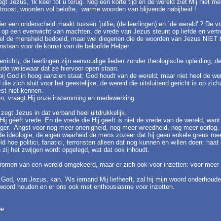
zegt Jezus, 'Ik keer tot u terug. Nog een korte tijd en de wereld ziet Mij niet mee
 troost, woorden vol belofte, warme woorden van blijvende nabijheid !
ier een onderscheid maakt tussen ´jullie¡ (de leerlingen) en ´de wereld' ? De
t op een evenwicht van machten, de vrede van Jezus steunt op liefde en vert
 heel de mensheid bedoeld, maar wel diegenen die de woorden van Jezus NIET
nstaan voor de komst van de beloofde Helper.
erricht¡; de leerlingen zijn eenvoudige lieden zonder theologische opleiding, 
arde weliswaar dat ze hiervoor open staan.
ij God in hoog aanzien staat: God houdt van de wereld; maar niet heel de we
die zich sluit voor het geestelijke, de wereld die uitsluitend gericht is op zich
st niet kennen.
en, vraagt Hij onze instemming en medewerking.
, zegt Jezus in dat verband heel uitdrukkelijk.
Hij gééft vrede. En de vrede die Hij geeft is niet de vrede van de wereld, want d
rger. Angst voor nog meer onenigheid, nog meer wreedheid, nog meer oorlog. M
 de ideologie, de eigen waarheid de mens zozeer dat hij geen enkele grens mee
 hoe politici, fanatici, terroristen alleen dat nog kunnen en willen doen: haa
 zij het zwijgen wordt opgelegd, wat dat ook inhoudt.
dromen van een wereld omgekeerd, maar er zich ook voor inzetten: voor meer 
d, van Jezus, kan. 'Als iemand Mij liefheeft, zal hij mijn woord onderhouden
it woord houden en er ons ook met enthousiasme voor inzetten.
be