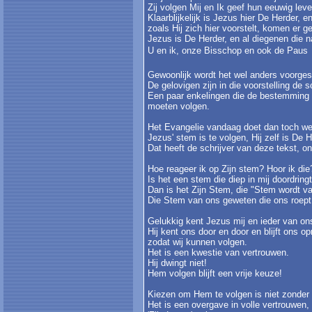
Zij volgen Mij en Ik geef hun eeuwig leve
Klaarblijkelijk is Jezus hier De Herder, e
zoals Hij zich hier voorstelt, komen er 
Jezus is De Herder, en al diegenen die n
U en ik, onze Bisschop en ook de Paus 
Gewoonlijk wordt het wel anders voorges
De gelovigen zijn in die voorstelling de
Een paar enkelingen die de bestemming 
moeten volgen.
Het Evangelie vandaag doet dan toch w
Jezus' stem is te volgen, Hij zelf is De 
Dat heeft de schrijver van deze tekst, o
Hoe reageer ik op Zijn stem? Hoor ik die
Is het een stem die diep in mij doordring
Dan is het Zijn Stem, die "Stem wordt v
Die Stem van ons geweten die ons roept 
Gelukkig kent Jezus mij en ieder van on
Hij kent ons door en door en blijft ons o
zodat wij kunnen volgen.
Het is een kwestie van vertrouwen.
Hij dwingt niet!
Hem volgen blijft een vrije keuze!
Kiezen om Hem te volgen is niet zonder
Het is een overgave in volle vertrouwen,