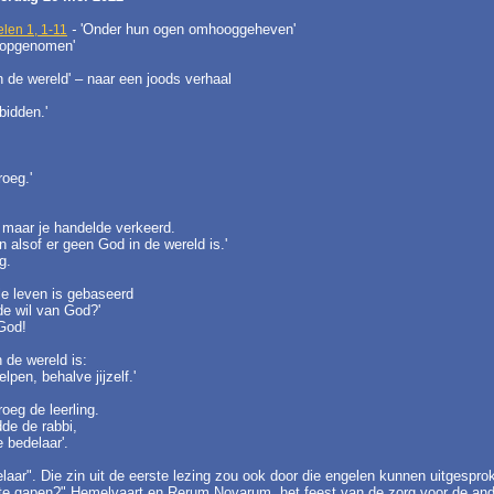
-
'Onder hun ogen omhooggeheven'
len 1, 1-11
 opgenomen'
n de wereld' – naar een joods verhaal
bidden.'
roeg.'
d, maar je handelde verkeerd.
alsof er geen God in de wereld is.'
g.
ele leven is gebaseerd
de wil van God?'
 God!
n de wereld is:
en, behalve jijzelf.'
roeg de leerling.
rdde de rabbi,
 bedelaar'.
laar". Die zin uit de eerste lezing zou ook door die engelen kunnen uitgesprok
l te gapen?" Hemelvaart en Rerum Novarum, het feest van de zorg voor de an