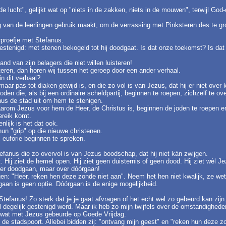
in de lucht", gelijkt wat op "niets in de zakken, niets in de mouwen", terwijl G
ng van de leerlingen gebruik maakt, om de verrassing met Pinksteren des te gr
orproefje met Stefanus.
stenigd: met stenen bekogeld tot hij doodgaat. Is dat onze toekomst? Is dat
hand van zijn belagers die niet willen luisteren!
isteren, dan horen wij tussen het geroep door een ander verhaal.
in dit verhaal?
aar pas tot diaken gewijd is, en die zo vol is van Jezus, dat hij er niet over
en die, als bij een ordinaire scheldpartij, beginnen te roepen, zichzelf te o
fanus de stad uit om hem te stenigen.
aarom Jezus voor hem de Heer, de Christus is, beginnen de joden te roepen en 
ereik komt.
enlijk is het dat ook.
un "grip" op die nieuwe christenen.
ol euforie beginnen te spreken.
Stefanus die zo overvol is van Jezus boodschap, dat hij niet kàn zwijgen.
 Hij ziet de hemel open. Hij ziet geen duisternis of geen dood. Hij ziet wèl J
over doodgaan, maar over dóórgaan!
gen: "Heer, reken hen deze zonde niet aan". Neem het hen niet kwalijk, ze wet
aan is geen optie. Dóórgaan is de enige mogelijkheid.
efanus! Zo sterk dat je je gaat afvragen of het echt wel zo gebeurd kan zijn
el degelijk gestenigd werd. Maar ik heb zo mijn twijfels over de omstandighede
op wat met Jezus gebeurde op Goede Vrijdag.
de stadspoort. Allebei bidden zij: "ontvang mijn geest" en "reken hun deze z