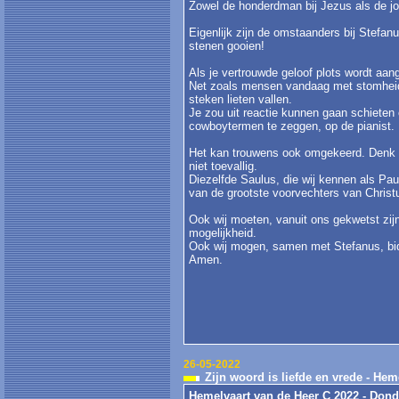
Zowel de honderdman bij Jezus als de j
Eigenlijk zijn de omstaanders bij Stefan
stenen gooien!
Als je vertrouwde geloof plots wordt aa
Net zoals mensen vandaag met stomheid z
steken lieten vallen.
Je zou uit reactie kunnen gaan schieten 
cowboytermen te zeggen, op de pianist.
Het kan trouwens ook omgekeerd. Denk ma
niet toevallig.
Diezelfde Saulus, die wij kennen als Pau
van de grootste voorvechters van Christ
Ook wij moeten, vanuit ons gekwetst zij
mogelijkheid.
Ook wij mogen, samen met Stefanus, bid
Amen.
26-05-2022
Zijn woord is liefde en vrede - Hem
Hemelvaart van de Heer C 2022 - Don