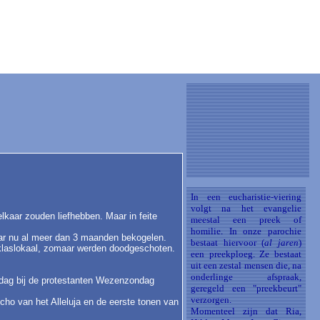
In een eucharistie-viering
volgt na het evangelie
elkaar zouden liefhebben. Maar in feite
meestal een preek of
homilie. In onze parochie
aar nu al meer dan 3 maanden bekogelen.
bestaat hiervoor (
al jaren
)
' klaslokaal, zomaar werden doodgeschoten.
een preekploeg. Ze bestaat
uit een zestal mensen die, na
onderlinge afspraak,
ondag bij de protestanten Wezenzondag
geregeld een "preekbeurt"
verzorgen.
cho van het Alleluja en de eerste tonen van
Momenteel zijn dat Ria,