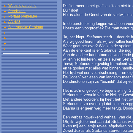
Website parochie
Dit "iet meer in het graf" en "toch niet 
Duif doet.
Preekstoel
Het is alsof de Geest van de vertwijfeli
Portaal preken.be
ANNA3
In de eerste lezing krijgen we al een vo
Sint-Anneke Centrum
Hoezo een voorproefje? Die man wordt ge
Ja, het klopt. Stefanus sterft... door de 
Als wij goed horen, als wij wèl willen lu
Waar gaat het over? Wie zijn de spelers 
Aan de ene kant is er Stefanus, die nog m
Aan de andere kant staan de woedende jod
willen niet luisteren, en ze sleuren Ste
Terwijl Stefanus zorgvuldig formuleert w
en te gooien met alles wat binnen handb
Het lijkt wel een vechtscheiding... en eig
De "joden" verliezen van langsom meer h
De christenen zijn zo "bezield" dat zij v
Het is zo'n ongelooflijke tegenstelling: 
Stefanus is vervuld van de Heilige Geest.
Met andere woorden: hij heeft het niet 
Stefanus is zo overtuigd dat hij kan zeg
Daarna is er geen weg meer terug. Doodg
Een verbazingwekkend verhaal, van die St
Oh, ik twijfel er niet aan dat Stefanus w
lijken mij een ietsje teveel afgekeken 
Zowel Jezus als Stefanus sterven buiten 