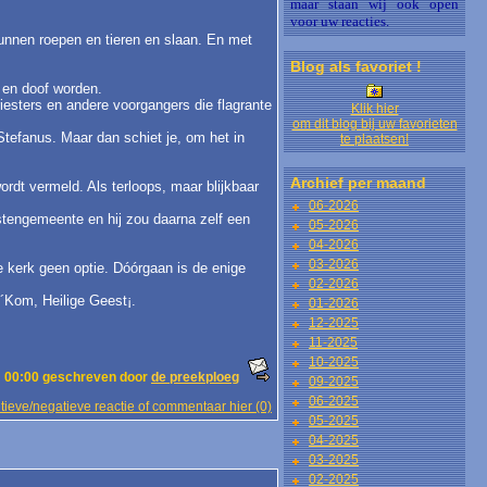
maar staan wij ook open
voor uw reacties.
 kunnen roepen en tieren en slaan. En met
Blog als favoriet !
d en doof worden.
iesters en andere voorgangers die flagrante
Klik hier
om dit blog bij uw favorieten
Stefanus. Maar dan schiet je, om het in
te plaatsen!
Archief per maand
dt vermeld. Als terloops, maar blijkbaar
06-2026
istengemeente en hij zou daarna zelf een
05-2026
04-2026
03-2026
 kerk geen optie. Dóórgaan is de enige
02-2026
 ´Kom, Heilige Geest¡.
01-2026
12-2025
11-2025
10-2025
 00:00 geschreven door
de preekploeg
09-2025
06-2025
tieve/negatieve reactie of commentaar hier (0)
05-2025
04-2025
03-2025
02-2025