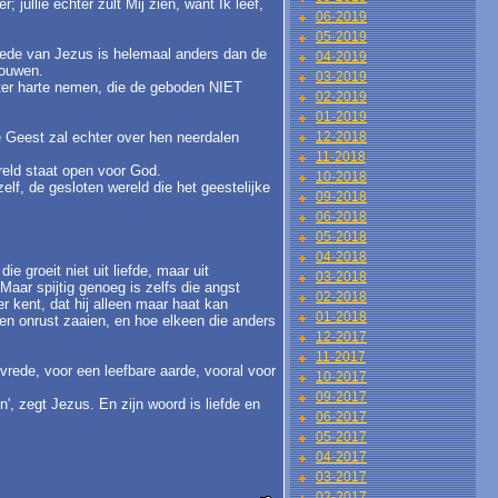
r; jullie echter zult Mij zien, want Ik leef,
06-2019
05-2019
 vrede van Jezus is helemaal anders dan de
04-2019
rouwen.
03-2019
 ter harte nemen, die de geboden NIET
02-2019
01-2019
de Geest zal echter over hen neerdalen
12-2018
11-2018
reld staat open voor God.
10-2018
zelf, de gesloten wereld die het geestelijke
09-2018
06-2018
05-2018
04-2018
ie groeit niet uit liefde, maar uit
03-2018
aar spijtig genoeg is zelfs die angst
02-2018
r kent, dat hij alleen maar haat kan
01-2018
t en onrust zaaien, en hoe elkeen die anders
12-2017
11-2017
vrede, voor een leefbare aarde, vooral voor
10-2017
09-2017
', zegt Jezus. En zijn woord is liefde en
06-2017
05-2017
04-2017
03-2017
02-2017