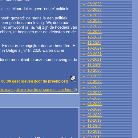
06-2022
litiek. Maar dat is geen 'echte' politiek.
05-2022
04-2022
heeft gezegd: de mens is een politiek
03-2022
aan een goede samenleving. Wij doen aan
02-2022
et antwoord is: ja, wij zijn de hoeders van
hebben, te beginnen met de kleinsten en de
01-2022
12-2021
11-2021
. En dat is belangrijker dan we beseffen. Er
10-2021
in België zijn? In 2020 waren dat er
09-2021
ie de mentaliteit in onze samenleving in de
06-2021
11-2020
10-2020
09-2020
 00:00 geschreven door
de preekploeg
07-2020
06-2020
tieve/negatieve reactie of commentaar hier (0)
05-2020
04-2020
03-2020
02-2020
01-2020
12-2019
11-2019
10-2019
09-2019