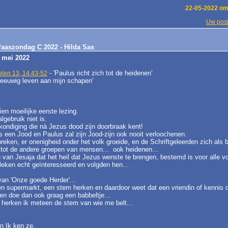
22-05-2022 om
Uw posi
Paaszondag C 2022 - Hilda Sas
 mei 2022
-
'Paulus richt zich tot de heidenen'
len 13, 14.43-52
f eeuwig leven aan mijn schapen'
ien moeilijke eerste lezing.
lgebruik niet is.
rkondiging die nà Jezus dood zijn doorbraak kent!
een Jood en Paulus zal zijn Jood-zijn ook nooit verloochenen.
reken, er onenigheid onder het volk groeide, en de Schriftgeleerden zich al
tot de andere groepen van mensen... ook heidenen...
n van Jesaja dat het heil dat Jezus wenste te brengen, bestemd is voor alle vo
leken echt geïnteresseerd en volgden hen...
van 'Onze goede Herder'...
en supermarkt, een stem herken en daardoor weet dat een vriendin of kennis d
 en doe dan ook graag een babbeltje...
n herken ik meteen de stem van wie me belt...
n Ik ken ze.