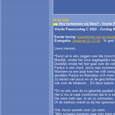
08-05-2022
Hoe herkennen wij Hem? - Vierde 
Vierde Paaszondag C 2022 - Zondag 8
Eerste lezing:
Handelingen van de Aposte
Evangelie:
- 'Ik gee
Johannes 10, 27-30
Lieve mensen,
*Eerst wil ik iets zeggen over die missch
Moeilijk, omdat het onze dagdagelijks taa
Duidelijk omdat het hier gaat over de ve
Paulus is een Jood, Jezus was eveneens 
Wanneer na een paar keer het volk toesp
wendden Paulus en Barnabas zich meer 
Zij wisten van jezus en uit de geschrifte
ook voor de heidenen... En deze laatste 
*En nu iets over de zo gekende parabel 
Het is me al vaak overkomen dat ik in e
Die stem trekt aan, ik wil ze ontmoeten,
Of de telefoon rinkelt en bij het opneme
Ook Jezus spreekt over zijn stem.
"Mijn schapen luisteren naar mijn stem e