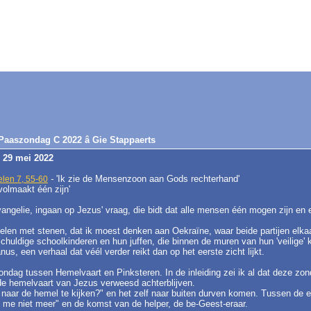
 Paaszondag C 2022 â Gie Stappaerts
 29 mei 2022
-
'Ik zie de Mensenzoon aan Gods rechterhand'
len 7, 55-60
 volmaakt één zijn'
 evangelie, ingaan op Jezus' vraag, die bidt dat alle mensen één mogen zijn en 
gelen met stenen, dat ik moest denken aan Oekraïne, waar beide partijen elk
huldige schoolkinderen en hun juffen, die binnen de muren van hun 'veilige
us, een verhaal dat véél verder reikt dan op het eerste zicht lijkt.
ondag tussen Hemelvaart en Pinksteren. In de inleiding zei ik al dat deze z
de hemelvaart van Jezus verweesd achterblijven.
 naar de hemel te kijken?" en het zelf naar buiten durven komen. Tussen de e
t me niet meer" en de komst van de helper, de be-Geest-eraar.