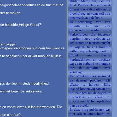
Hilda, Marc, Jan, Gie en
od-de-goochelaar ondertussen de truc met de
Fred. Pastoor Herman maakt
uiteraard ook deel uit van de
oter te maken.
preekploeg en komt zelf ook
meermaals aan de beurt.
De bedoeling van een
 de beloofde Heilige Geest?
homilie is niet een
universele waarheid te
verkondigen die iedereen
verplicht moet geloven en
zeker niet de mensen terecht
 kan zwijgen.
te wijzen. In een homilie
verroepen! Ze stoppen hun oren toe, want ze
willen wij de lezingen uit de
bijbel een beetje
te schelden voor al wat mooi en lelijk is
verduidelijken en trachten
wij ze in verband te brengen
met de actualiteit van
vandaag.
Dat is niet altijd even simpel
en daarom proberen wij
ezus de Heer in Gods heerlijkheid.
elkaar te helpen. Elke
maand komen wij samen om
en niet beter, de sukkelaars.
de lezingen uit de bijbel te
bespreken en elkaar te
inspireren bij het opstellen
.
van de preek.
n en vooral over zijn laatste woorden. Die
In deze blog publiceren wij
niet alleen onze homilies,
onde niet aan".