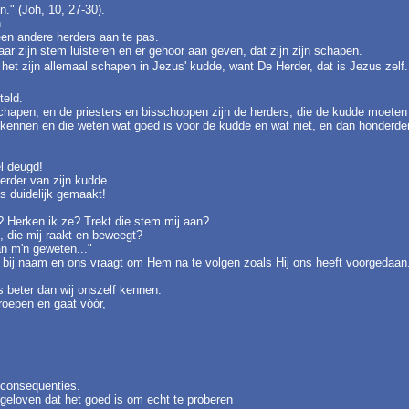
n." (Joh, 10, 27-30).
n
geen andere herders aan te pas.
aar zijn stem luisteren en er gehoor aan geven, dat zijn zijn schapen.
 het zijn allemaal schapen in Jezus' kudde, want De Herder, dat is Jezus ze
teld.
 schapen, en de priesters en bisschoppen zijn de herders, die de kudde moeten
kennen en die weten wat goed is voor de kudde en wat niet, en dan honderde
el deugd!
Herder van zijn kudde.
ns duidelijk gemaakt!
? Herken ik ze? Trekt die stem mij aan?
t, die mij raakt en beweegt?
an m'n geweten..."
bij naam en ons vraagt om Hem na te volgen zoals Hij ons heeft voorgedaan.
s beter dan wij onszelf kennen.
proepen en gaat vóór,
 consequenties.
 geloven dat het goed is om echt te proberen