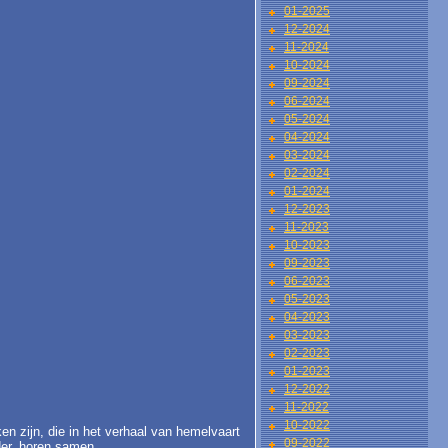
01-2025
12-2024
11-2024
10-2024
09-2024
06-2024
05-2024
04-2024
03-2024
02-2024
01-2024
12-2023
11-2023
10-2023
09-2023
06-2023
05-2023
04-2023
03-2023
02-2023
01-2023
12-2022
11-2022
10-2022
en zijn, die in het verhaal van hemelvaart
09-2022
der, horen samen.