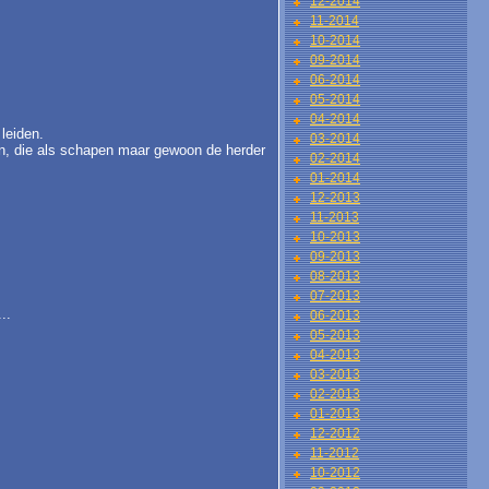
12-2014
11-2014
10-2014
09-2014
lf.
06-2014
05-2014
04-2014
 leiden.
03-2014
n, die als schapen maar gewoon de herder
02-2014
01-2014
12-2013
11-2013
10-2013
09-2013
08-2013
07-2013
..
06-2013
05-2013
04-2013
03-2013
02-2013
01-2013
12-2012
11-2012
10-2012