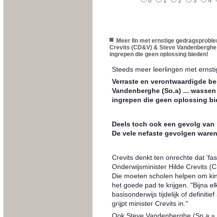
0
1
2
3
4
Meer lln met ernstige gedragsproble
Crevits (CD&V) & Steve Vandenberghe (
ingrepen die geen oplossing bieden!
Steeds meer leerlingen met ernst
Verraste en verontwaardigde be
Vandenberghe (So.a) ... wassen
ingrepen die geen oplossing bi
Deels toch ook een gevolg van h
De vele nefaste gevolgen waren 
Crevits denkt ten onrechte dat 'fas
Onderwijsminister Hilde Crevits (
Die moeten scholen helpen om ki
het goede pad te krijgen. "Bijna e
basisonderwijs tijdelijk of definiti
grijpt minister Crevits in."
Ook Steve Vandenberghe (Sp.a = p