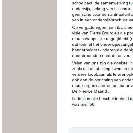
schoolpact, de samenwerking tus
onderwijs, belang van bijscholing
geenszins voor een anti-autorita
van in een onderwijsbrochure va
Op vergaderingen nam ik als ped
visie van Pierre Bourdieu die p
maatschappelijke ongelijkheid (r
dat toen al het onderwijsevange
handarbeiderskinderen die dankz
doorstroomden naar de universit
Velen van ons zijn die doelstell
zoals die al tot uiting kwam in m
verdere loopbaan als lerarenople
ook aan de oprichting van onderw
mede-organisator en animator va
De Nieuwe Maand ...
Ik denk in alle bescheidenheid 
was mei '68.