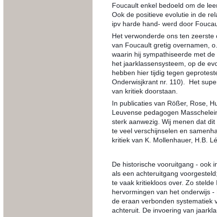
Foucault enkel bedoeld om de leer
Ook de positieve evolutie in de rel
ipv harde hand- werd door Foucaul
Het verwonderde ons ten zeerste 
van Foucault gretig overnamen, o.
waarin hij sympathiseerde met de 
het jaarklassensysteem, op de evol
hebben hier tijdig tegen geprotes
Onderwisjkrant nr. 110). Het supe
van kritiek doorstaan.
In publicaties van Rößer, Rose, Hu
Leuvense pedagogen Masschelein,
sterk aanwezig. Wij menen dat dit d
te veel verschijnselen en samenhang
kritiek van K. Mollenhauer, H.B. L
De historische vooruitgang - ook i
als een achteruitgang voorgestel
te vaak kritiekloos over. Zo steld
hervormingen van het onderwijs - 
de eraan verbonden systematiek va
achteruit. De invoering van jaarkl