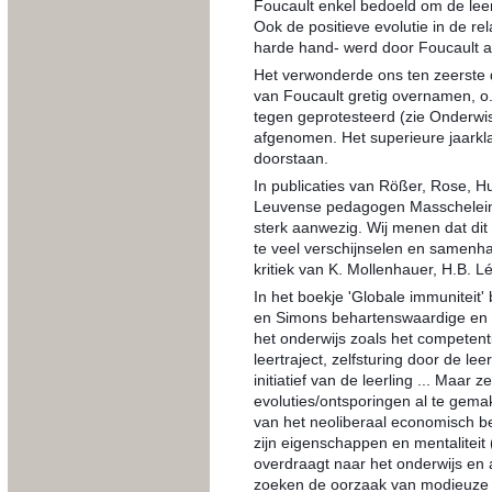
Foucault enkel bedoeld om de leer
Ook de positieve evolutie in de rel
harde hand- werd door Foucault al
Het verwonderde ons ten zeerste 
van Foucault gretig overnamen, o.
tegen geprotesteerd (zie Onderwisk
afgenomen. Het superieure jaarkla
doorstaan.
In publicaties van Rößer, Rose, Hu
Leuvense pedagogen Masschelein,
sterk aanwezig. Wij menen dat dit d
te veel verschijnselen en samenhang
kritiek van K. Mollenhauer, H.B. L
In het boekje 'Globale immunitei
en Simons behartenswaardige en v
het onderwijs zoals het competenti
leertraject, zelfsturing door de lee
initiatief van de leerling ... Maar 
evoluties/ontsporingen al te gemakk
van het neoliberaal economisch be
zijn eigenschappen en mentaliteit 
overdraagt naar het onderwijs en 
zoeken de oorzaak van modieuze en