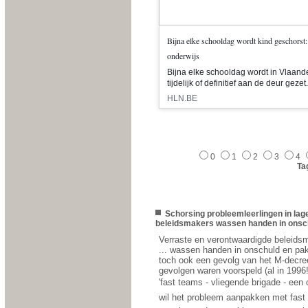
Bijna elke schooldag wordt kind geschorst:
onderwijs
Bijna elke schooldag wordt in Vlaande
tijdelijk of definitief aan de deur gezet
HLN.BE
0
1
2
3
4
Ta
Schorsing probleemleerlingen in lag
beleidsmakers wassen handen in onschu
Verraste en verontwaardigde beleid
... wassen handen in onschuld en pak
toch ook een gevolg van het M-decree
gevolgen waren voorspeld (al in 1996!
'fast teams - vliegende brigade - een 
wil het probleem aanpakken met fas