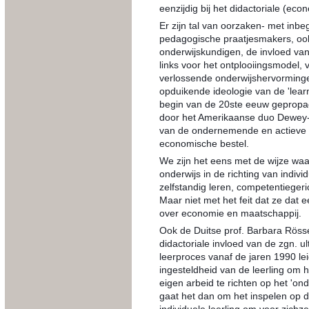
eenzijdig bij het didactoriale (ec
Er zijn tal van oorzaken- met inbe
pedagogische praatjesmakers, ook
onderwijskundigen, de invloed van 
links voor het ontplooiingsmodel, 
verlossende onderwijshervormingen
opduikende ideologie van de 'learni
begin van de 20ste eeuw geprop
door het Amerikaanse duo Dewey-K
van de ondernemende en actieve le
economische bestel.
We zijn het eens met de wijze wa
onderwijs in de richting van individ
zelfstandig leren, competentiegeric
Maar niet met het feit dat ze dat
over economie en maatschappij.
Ook de Duitse prof. Barbara Rösse
didactoriale invloed van de zgn. u
leerproces vanaf de jaren 1990 le
ingesteldheid van de leerling om 
eigen arbeid te richten op het 'o
gaat het dan om het inspelen op 
individuele leerling om voor zichz