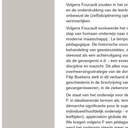
Volgens Foucault zouden in het on
en de onderdrukking van de leerli
onbewust de (zelf)diciplinering op
verinnerlijken.
Volgens Foucault evolueerde het o
stap van humaan onderwijs naar dr
moderne maatschappij : Le temps d
pédagogique. De historische vooru
behandeling van geestesziektes, d
steevast als een achteruitgang voo
als de gevangenis e.d. - een esse
discipline en toezicht. Dit alles m
overheersingsstrategie van de dom
Filip Buekens stelt in dit verband
geschiedenis in de brschrijving van
gevangeniswezen, in de ziekenzor
De staat van het onderwijs voor d
F. in idealiserende termen als: te
démarche significante pour le su
individueel/hoofdelijk onderwijs - 
leeftijden); appéciation globale de
We kregen volgens F een pédagog
werd het onderwijs steeds meer 