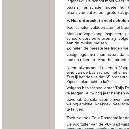
ingeperkt. De school moet weer v
baas zijn en scholen moeten hun k
plaats van dat ze een grote zak gel
9
. Het ontbreekt te veel schole
Veel scholen voldoen aan het ba
Monique Vogelzang, inspecteur-ge
schoolleiders en leraren zijn volg
aan de minimumeisen.
Zo halen de meeste leerlingen wel 
vastgelegde minimumniveau dat s
taal en rekenen. Maar het streefn
Neem bijvoorbeeld rekenen. Vorig 
eind van de basisschool het streefn
Terwijl het doel is dat 65 procent 
Zijn scholen echt te lui?
Volgens ­basisschoolleraar Thijs R
te leggen. Al twintig jaar hebbe
bovenaf. De salarissen bleven lang
weinig ambitie. Koekoek. Veel sc
te krijgen.
Toch ziet ook Paul Rosenmöller d
De voorzitter van de VO-raad wijst 
bestaan tussen scholen met een ve