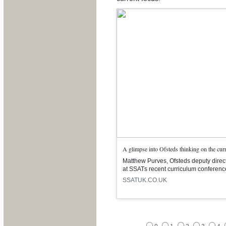
A glimpse into Ofsteds thinking on the cur
Matthew Purves, Ofsteds deputy direct
at SSATs recent curriculum conferenc
SSATUK.CO.UK