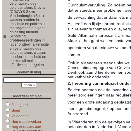
verontwaardigde
Curriculumvervuiling. Zo noemt ­b
beleidsmakers Crevits
dat er steeds meer problemen ove
(CD&V) & Steve
Vandenberghe (So.a) ...
de verwachting dat er daar iets m
wassen handen in
Hij heeft een lijstje paraat: realis
onschuld en pakken uit
met ingrepen die geen
zijn relevante themas en o ja, v
oplossing bieden!
Geld. Allemaal interessant, allema
Schorsing
probleemleerlingen in
Maar ja, het gaat wel ten koste v
lager onderwijs: verraste
oprichters van de nieuwe vakbond 
en verontwaardigde
beleidsmakers wassen
komen.
handen in onschuld en
pakken uit met niet-
Ook in Vlaanderen steeds nieuwe op
effective maatregelen
Consultatiecampagne van Crevits
Denk ook aan 3 leerdomeinen socia
Zoeken in blog
het katholiek onderwijs.
2. Invoering van inclusief onder
Beiden noemen ook de invoering 
meer zorgleerlingen naar regulier
Beoordeel dit blog
voor een grote uitdaging geplaatst
Zeer goed
leerlingen die eigenlijk op een an
Goed
frustrerend.
Voldoende
Nog wat bijwerken
In Vlaanderen zijn de gevolgen va
nefaster dan in Nederland. Vanda
Nog veel werk aan