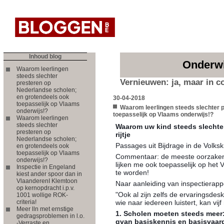
Inhoud blog
Onderwi
Waarom leerlingen
steeds slechter
Vernieuwen: ja, maar in co
presteren op
Nederlandse scholen;
en grotendeels ook
30-04-2018
toepasselijk op Vlaams
Waarom leerlingen steeds slechter 
onderwijs!?
toepasselijk op Vlaams onderwijs!?
Waarom leerlingen
steeds slechter
Waarom uw kind steeds slechte
presteren op
rijtje
Nederlandse scholen;
Passages uit Bijdrage in de Volksk
en grotendeels ook
toepasselijk op Vlaams
Commentaar: de meeste oorzaken 
onderwijs!?
lijken me ook toepasselijk op het 
Inspectie in Engeland
te worden!
kiest ander spoor dan in
VlaanderenI Klemtoon
Naar aanleiding van inspectierapp
op kernopdracht i.p.v.
"Ook al zijn zelfs de ervaringsdes
1001 wollige ROK-
criteria!
wie naar iedereen luistert, kan vij
Meer lln met ernstige
1. Scholen moeten steeds meer:
gedragsproblemen in l.o.
gvan basiskennis en basisvaa
-Verraste en