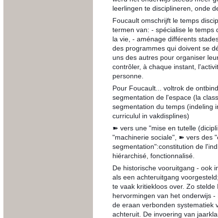
leerlingen te disciplineren, onde 
Foucault omschrijft le temps disci
termen van: - spécialise le temps 
la vie, - aménage différents stad
des programmes qui doivent se déro
uns des autres pour organiser leur 
contrôler, à chaque instant, l'activ
personne.
Pour Foucault... voltrok de ontbin
segmentation de l'espace (la class
segmentation du temps (indeling in
curriculul in vakdisplines)
➽ vers une "mise en tutelle (dicipl
"machinerie sociale", ➽ vers des 
segmentation":constitution de l'in
hiérarchisé, fonctionnalisé.
De historische vooruitgang - ook i
als een achteruitgang voorgestel
te vaak kritiekloos over. Zo steld
hervormingen van het onderwijs - 
de eraan verbonden systematiek va
achteruit. De invoering van jaarkl