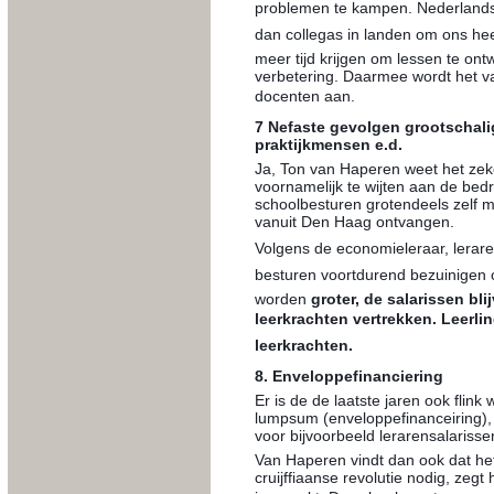
problemen te kampen. Nederlands
dan collegas in landen om ons h
meer tijd krijgen om lessen te ontw
verbetering. Daarmee wordt het v
docenten aan.
7 Nefaste gevolgen grootschal
praktijkmensen e.d.
Ja, Ton van Haperen weet het zeker
voornamelijk te wijten aan de bedr
schoolbesturen grotendeels zelf 
vanuit Den Haag ontvangen.
Volgens de economieleraar, leraren
besturen voortdurend bezuinigen o
worden
groter, de salarissen b
leerkrachten vertrekken. Leerl
leerkrachten.
8. Enveloppefinanciering
Er is de de laatste jaren ook flin
lumpsum (enveloppefinanceiring), om
voor bijvoorbeeld lerarensalarisse
Van Haperen vindt dan ook dat he
cruijffiaanse revolutie nodig, zeg