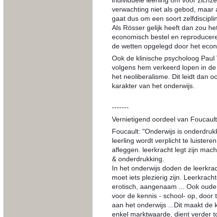
verwachting niet als gebod, maar 
gaat dus om een soort zelfdiscipli
Als Rösser gelijk heeft dan zou h
economisch bestel en reproducer
de wetten opgelegd door het econ
Ook de klinische psycholoog Paul V
volgens hem verkeerd lopen in de
het neoliberalisme. Dit leidt dan o
karakter van het onderwijs.
-------
Vernietigend oordeel van Foucault
Foucault: "Onderwijs is onderdruk
leerling wordt verplicht te luiste
afleggen. leerkracht legt zijn mach
& onderdrukking.
In het onderwijs doden de leerkra
moet iets plezierig zijn. Leerkrach
erotisch, aangenaam ... Ook ouder
voor de kennis - school- op, door
aan het onderwijs ...Dit maakt de 
enkel marktwaarde, dient verder to