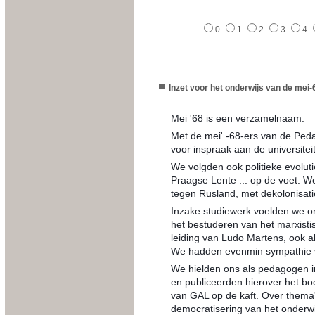
0
1
2
3
4
Inzet voor het onderwijs van de mei
Mei '68 is een verzamelnaam.
Met de mei' -68-ers van de Peda
voor inspraak aan de universitei
We volgden ook politieke evoluti
Praagse Lente ... op de voet. 
tegen Rusland, met dekolonisatie
Inzake studiewerk voelden we 
het bestuderen van het marxisti
leiding van Ludo Martens, ook a
We hadden evenmin sympathie v
We hielden ons als pedagogen i
en publiceerden hierover het bo
van GAL op de kaft. Over thema'
democratisering van het onderwij