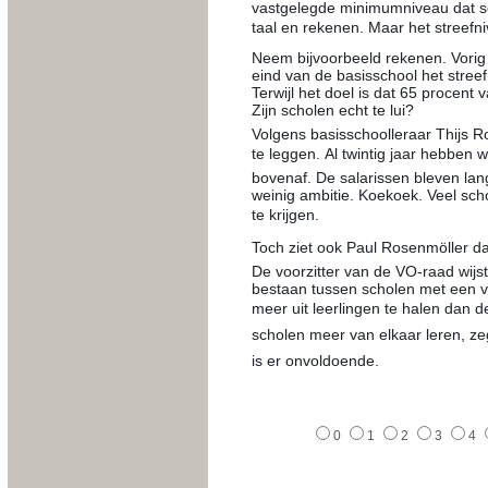
vastgelegde minimumniveau dat s
taal en rekenen. Maar het streefn
Neem bijvoorbeeld rekenen. Vorig 
eind van de basisschool het streefn
Terwijl het doel is dat 65 procent 
Zijn scholen echt te lui?
Volgens ­basisschoolleraar Thijs R
te leggen. Al twintig jaar hebbe
bovenaf. De salarissen bleven lang
weinig ambitie. Koekoek. Veel sc
te krijgen.
Toch ziet ook Paul Rosenmöller d
De voorzitter van de VO-raad wijst 
bestaan tussen scholen met een ve
meer uit leerlingen te halen dan 
scholen meer van elkaar leren, ze
is er onvoldoende.
0
1
2
3
4