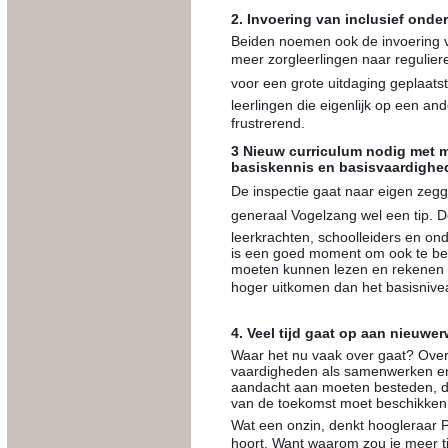
2. Invoering van inclusief onder
Beiden noemen ook de invoering 
meer zorgleerlingen naar regulier
voor een grote uitdaging geplaatst
leerlingen die eigenlijk op een an
frustrerend.
3 Nieuw curriculum nodig met m
basiskennis en basisvaardighe
De inspectie gaat naar eigen zegge
generaal Vogelzang wel een tip. 
leerkrachten, schoolleiders en on
is een goed moment om ook te bes
moeten kunnen lezen en rekenen e
hoger uitkomen dan het basisniveau, 
4. Veel tijd gaat op aan nieuwe
Waar het nu vaak over gaat? Over
vaardigheden als samenwerken en 
aandacht aan moeten besteden, d
van de toekomst moet beschikken
Wat een onzin, denkt hoogleraar Pa
hoort. Want waarom zou je meer tij