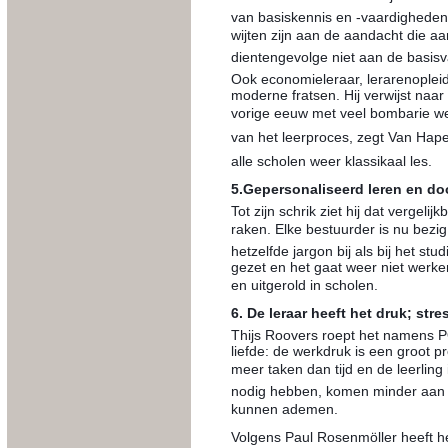
van basiskennis en -vaardigheden?
wijten zijn aan de aandacht die aa
dientengevolge niet aan de basisv
Ook economieleraar, lerarenopleid
moderne fratsen. Hij verwijst naar
vorige eeuw met veel bombarie wer
van het leerproces, zegt Van Hape
alle scholen weer klassikaal les.
5.Gepersonaliseerd leren en doo
Tot zijn schrik ziet hij dat vergel
raken. Elke bestuurder is nu bezi
hetzelfde jargon bij als bij het s
gezet en het gaat weer niet werke
en uitgerold in scholen.
6. De leraar heeft het druk; stre
Thijs Roovers roept het namens PO
liefde: de werkdruk is een groot 
meer taken dan tijd en de leerling
nodig hebben, komen minder aan bo
kunnen ademen.
Volgens Paul Rosenmöller heeft he