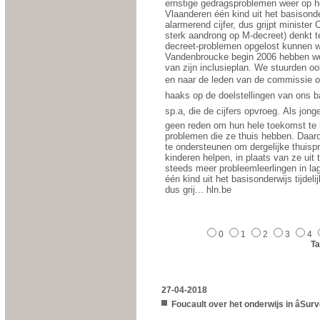
ernstige gedragsproblemen weer op he
Vlaanderen één kind uit het basisonder
alarmerend cijfer, dus grijpt minister
sterk aandrong op M-decreet) denkt 
decreet-problemen opgelost kunnen wo
Vandenbroucke begin 2006 hebben we
van zijn inclusieplan. We stuurden oo
en naar de leden van de commissie on
haaks op de doelstellingen van ons 
sp.a, die de cijfers opvroeg. Als jon
geen reden om hun hele toekomst te 
problemen die ze thuis hebben. Daarom
te ondersteunen om dergelijke thuisp
kinderen helpen, in plaats van ze uit 
steeds meer probleemleerlingen in la
één kind uit het basisonderwijs tijdeli
dus grij... hln.be
0
1
2
3
4
T
27-04-2018
Foucault over het onderwijs in âSurve