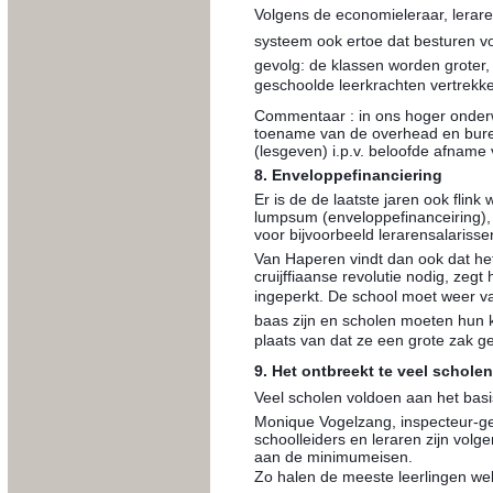
Volgens de economieleraar, leraren
systeem ook ertoe dat besturen v
gevolg: de klassen worden groter,
geschoolde leerkrachten vertrekke
Commentaar : in ons hoger onderwi
toename van de overhead en burea
(lesgeven) i.p.v. beloofde afname
8. Enveloppefinanciering
Er is de de laatste jaren ook flin
lumpsum (enveloppefinanceiring), om
voor bijvoorbeeld lerarensalarisse
Van Haperen vindt dan ook dat he
cruijffiaanse revolutie nodig, zeg
ingeperkt. De school moet weer v
baas zijn en scholen moeten hun k
plaats van dat ze een grote zak gel
9. Het ontbreekt te veel schole
Veel scholen voldoen aan het ba
Monique Vogelzang, inspecteur-ge
schoolleiders en leraren zijn volg
aan de minimumeisen.
Zo halen de meeste leerlingen wel 