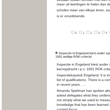
meer uit leerlingen te halen dan 
scholen meer van elkaar leren, ze
is er onvoldoende.
0
1
2
3
4
Inspectie in Engeland kiest ander sp
1001 wollige ROK-criteria!
Inspectie in Engeland kiest ander
kernopdracht i.p.v. 1001 ROK-crite
Inspectiekopstuk Engeland: It is i
list of qualifications. There is a c
in recent years. ....
Amanda Spielman has spoken abou
asked delegates what they understo
not simply what we used to measure
knowledge that has been learned a
current focus.