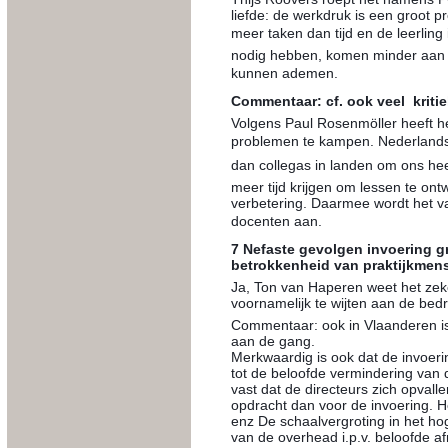
liefde: de werkdruk is een groot 
meer taken dan tijd en de leerling
nodig hebben, komen minder aan bo
kunnen ademen.
Commentaar: cf. ook veel krit
Volgens Paul Rosenmöller heeft he
problemen te kampen. Nederlands
dan collegas in landen om ons h
meer tijd krijgen om lessen te ontw
verbetering. Daarmee wordt het v
docenten aan.
7 Nefaste gevolgen invoering 
betrokkenheid van praktijkmen
Ja, Ton van Haperen weet het zeker
voornamelijk te wijten aan de bedr
Commentaar: ook in Vlaanderen is
aan de gang.
Merkwaardig is ook dat de invoer
tot de beloofde vermindering van d
vast dat de directeurs zich opval
opdracht dan voor de invoering. H
enz De schaalvergroting in het ho
van de overhead i.p.v. beloofde a