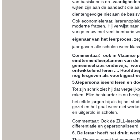
van basiskennis en -vaardigheden?
wijten zijn aan de aandacht die aa
dientengevolge niet aan de basisv
Ook economieleraar, lerarenopleid
moderne fratsen. Hij verwijst naar
vorige eeuw met veel bombarie wer
eigenaar van het leerproces
, ze
jaar gaven alle scholen weer klassi
Commentaar: ook in Vlaamse pu
eindtermen/leerplannen van de 
gemeenschaps-onderwijs, wordt
ontwikkelend leren .... Hoofdb
nog lesgeven als voorbijgestre
5.Gepersonaliseerd leren en doo
Tot zijn schrik ziet hij dat vergel
raken. Elke bestuurder is nu bezi
hetzelfde jargon bij als bij het s
gezet en het gaat weer niet werke
en uitgerold in scholen.
Commentaar: Ook de ZILL-leerpla
differentiatie en gepersonaliseerd 
6. De leraar heeft het druk; wer
Thijs Roovers roept het namens PO