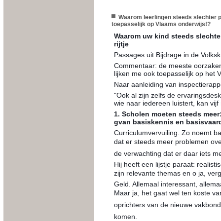
Waarom leerlingen steeds slechter 
toepasselijk op Vlaams onderwijs!?
Waarom uw kind steeds slechte
rijtje
Passages uit Bijdrage in de Volksk
Commentaar: de meeste oorzaken 
lijken me ook toepasselijk op het
Naar aanleiding van inspectierapp
"Ook al zijn zelfs de ervaringsdes
wie naar iedereen luistert, kan vij
1. Scholen moeten steeds meer:
gvan basiskennis en basisvaa
Curriculumvervuiling. Zo noemt ­b
dat er steeds meer problemen ove
de verwachting dat er daar iets m
Hij heeft een lijstje paraat: realis
zijn relevante themas en o ja, v
Geld. Allemaal interessant, allema
Maar ja, het gaat wel ten koste v
oprichters van de nieuwe vakbond 
komen.