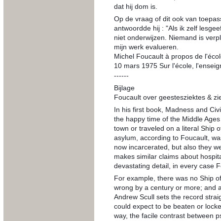
dat hij dom is.
Op de vraag of dit ook van toepass
antwoordde hij : "Als ik zelf lesgee
niet onderwijzen. Niemand is verpl
mijn werk evalueren.
Michel Foucault à propos de l'éco
10 mars 1975 Sur l'école, l'ense
------
Bijlage
Foucault over geestesziektes & z
In his first book, Madness and Civ
the happy time of the Middle Ages
town or traveled on a literal Ship
asylum, according to Foucault, was
now incarcerated, but also they w
makes similar claims about hospita
devastating detail, in every case F
For example, there was no Ship of
wrong by a century or more; and as
Andrew Scull sets the record stra
could expect to be beaten or locke
way, the facile contrast between p