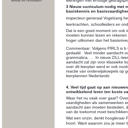
leerlingen met ernstige gedragsp
Bekijk de resultaten
3 Nieuw curriculum nodig met m
basiskennis en basisvaardighe
inspecteur-generaal Vogelzang hee
leerkrachten, schoolleiders en on
Dat is een goed moment om ook te
moeten kunnen lezen en rekenen e
hoger uitkomen dan het basisniveau, 
Commentaar: Volgens PIRLS is b.v. 
gedaald. Veel minder aandacht oo
grammatica, ... In nieuw ZILL-le
aandacht zal zijn voor klassieke b
over dit leerplan werd er ook nooi
reactie van onderwijskoepels op g
leerplannen Nederlands
4. Veel tijd gaat op aan nieuwe
ontwikkelend leren ten koste va
Waar het nu vaak over gaat? Over
vaardigheden als samenwerken en 
aandacht aan moeten besteden, d
van de toekomst moet beschikken
Wat een onzin, denkt hoogleraar Pa
hoort. Want waarom zou je meer tij