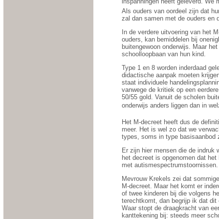
inspanningen heeft geleverd. We m
Als ouders van oordeel zijn dat h
zal dan samen met de ouders en d
In de verdere uitvoering van het 
ouders, kan bemiddelen bij onenigh
buitengewoon onderwijs. Maar het 
schoolloopbaan van hun kind.
Type 1 en 8 worden inderdaad gele
didactische aanpak moeten krijgen,
staat individuele handelingsplann
vanwege de kritiek op een eerdere
50/55 gold. Vanuit de scholen bui
onderwijs anders liggen dan in wel
Het M-decreet heeft dus de defini
meer. Het is wel zo dat we verwac
types, soms in type basisaanbod 
Er zijn hier mensen die de indruk
het decreet is opgenomen dat het 
met autismespectrumstoornissen.
Mevrouw Krekels zei dat sommigen 
M-decreet. Maar het komt er inderd
of twee kinderen bij die volgens he
terechtkomt, dan begrijp ik dat d
Waar stopt de draagkracht van ee
kanttekening bij: steeds meer sch