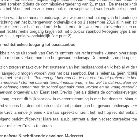
taal spraken tijdens de commissievergadering van 21 maart.
De meeste kriti
 van het M-decreet en ze kunnen ook maar weggewerkt worden als het decreet 
e leden van de commissie onderwijs
wel wezen op het belang van het buiteng
ichting van het buitengewoon onderwijs die op 1 september 2016 al in een s
s te meer haar best deed om de kritieken af te zwakken en te verdoezelen 
niet rechtstreeks toegang krijgen tot het b.o.-basisaanbod (vroegere type 1 en 
wijs -
is opnieuw onduidelijk (zie punt 2).
r rechtstreekse toegang tot basisaanbod
belzinnige uitspraak van Crevits omtrent het rechtstreeks kunnen overstapp
jd te moeten verkommeren in het gewoon onderwijs. De minister zorgde opnieu
en zich zorgen maakt over het systeem van het basisaanbod en ik heb al wilde
n aangeduid mogen worden voor het basisaanbod. Dat is helemaal geen richtli
ind het best gedijt.
*Iemand gaf hier aan dat je het eerst moet proberen in he
smedewerkster mij daarnet terecht influisterde, is het wel zo dat vooraleer ee
de oefening samen met de school gemaakt moet worden en de vraag gesteld mo
gewoon onderwijs kan.
Eerst stelt Crevits (net als tijdens de commissieverga
 mag  en dat dit blijkbaar ook in overeenstemming is met het decreet. Maar 
ind volgens het decreet toch eerst moet proberen in het gewoon onderwijs:
ee
er Crevits eindelijk eens klare taal spreekt omtrent het recht op rechtstreeks 
lgend bericht @crevits: klare taal a.u.b. omtrent al dan niet rechtstreekse t
aar minister Crevits te sturen.
er nefaste & schrijnende gevolgen M-decreet