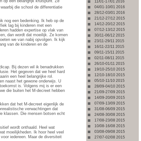
en op een belangrijk kruispunt. Ze
11/01-17/01 2016
04/01-10/01 2016
aarbij die school de differentiatie
28/12-03/01 2016
21/12-27/12 2015
 ik nog een bedenking. Ik heb op de
14/12-20/12 2015
iek lag bij kinderen met een
07/12-13/12 2015
nderen hadden expertise op vlak van
en, dan wordt dat moeilijk. Ze komen
30/11-06/12 2015
eten we van nabij opvolgen. Ik kijk
23/11-29/11 2015
elang van de kinderen en de
16/11-22/11 2015
09/11-15/11 2015
02/11-08/11 2015
26/10-01/11 2015
dicap. Bij dezen wil ik benadrukken
19/10-25/10 2015
clusie. Het gegeven dat we heel hard
12/10-18/10 2015
rin een heel belangrijke rol.
05/10-11/10 2015
den naast het gewone onderwijs. U
toekomst is. Volgens mij is er een
28/09-04/10 2015
 we die buiten het M-decreet hebben
21/09-27/09 2015
14/09-20/09 2015
07/09-13/09 2015
kken dat het M-decreet eigenlijk de
 onrealistische verwachtingen dat
31/08-06/09 2015
n de klassen. Die mensen botsen echt
24/08-30/08 2015
17/08-23/08 2015
10/08-16/08 2015
sitief wordt onthaald. Heel wat
03/08-09/08 2015
wat moeilijkheden. Ik hoor heel veel
voor iedereen. Maar de diversiteit
27/07-02/08 2015