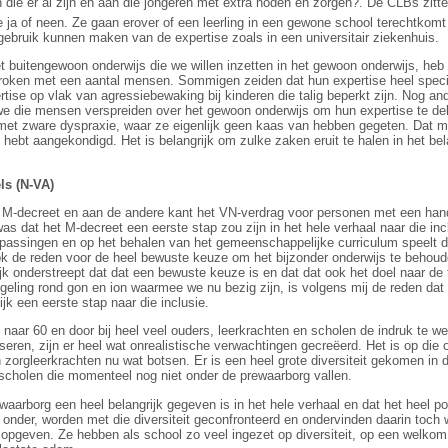
n die er al zijn en aan die jongeren met extra noden en zorgen?. De CLBs zitt
ja of neen. Ze gaan erover of een leerling in een gewone school terechtkomt w
 gebruik kunnen maken van de expertise zoals in een universitair ziekenhuis.
t buitengewoon onderwijs die we willen inzetten in het gewoon onderwijs, heb
proken met een aantal mensen. Sommigen zeiden dat hun expertise heel specif
tise op vlak van agressiebewaking bij kinderen die talig beperkt zijn. Nog a
e die mensen verspreiden over het gewoon onderwijs om hun expertise te del
met zware dyspraxie, waar ze eigenlijk geen kaas van hebben gegeten. Dat mo
 u hebt aangekondigd. Het is belangrijk om zulke zaken eruit te halen in het b
ls (N-VA)
et M-decreet en aan de andere kant het VN-verdrag voor personen met een han
was dat het M-decreet een eerste stap zou zijn in het hele verhaal naar die in
assingen en op het behalen van het gemeenschappelijke curriculum speelt daa
ook de reden voor de heel bewuste keuze om het bijzonder onderwijs te behou
jk onderstreept dat dat een bewuste keuze is en dat dat ook het doel naar de 
geling rond gon en ion waarmee we nu bezig zijn, is volgens mij de reden dat
k een eerste stap naar die inclusie.
naar 60 en door bij heel veel ouders, leerkrachten en scholen de indruk te we
liseren, zijn er heel wat onrealistische verwachtingen gecreëerd. Het is op die
n zorgleerkrachten nu wat botsen. Er is een heel grote diversiteit gekomen i
scholen die momenteel nog niet onder de prewaarborg vallen.
waarborg een heel belangrijk gegeven is in het hele verhaal en dat het heel po
t onder, worden met die diversiteit geconfronteerd en ondervinden daarin toch 
 opgeven. Ze hebben als school zo veel ingezet op diversiteit, op een welkom 