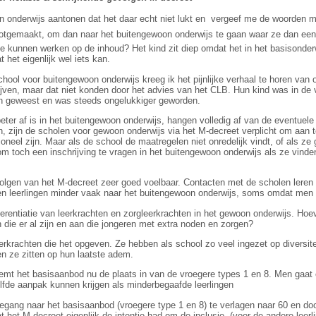
n onderwijs aantonen dat het daar echt niet lukt en  vergeef me de woorden m
otgemaakt, om dan naar het buitengewoon onderwijs te gaan waar ze dan een 
e kunnen werken op de inhoud? Het kind zit diep omdat het in het basisonderw
 het eigenlijk wel iets kan.
hool voor buitengewoon onderwijs kreeg ik het pijnlijke verhaal te horen van 
ijven, maar dat niet konden door het advies van het CLB. Hun kind was in de 
len geweest en was steeds ongelukkiger geworden.
eter af is in het buitengewoon onderwijs, hangen volledig af van de eventuel
n, zijn de scholen voor gewoon onderwijs via het M-decreet verplicht om aan 
neel zijn. Maar als de school de maatregelen niet onredelijk vindt, of als z
 toch een inschrijving te vragen in het buitengewoon onderwijs als ze vinden
evolgen van het M-decreet zeer goed voelbaar. Contacten met de scholen leren
n leerlingen minder vaak naar het buitengewoon onderwijs, soms omdat men 
erentiatie van leerkrachten en zorgleerkrachten in het gewoon onderwijs. Hoev
n die er al zijn en aan die jongeren met extra noden en zorgen?
eerkrachten die het opgeven. Ze hebben als school zo veel ingezet op diversit
 en ze zitten op hun laatste adem.
emt het basisaanbod nu de plaats in van de vroegere types 1 en 8. Men gaat 
lfde aanpak kunnen krijgen als minderbegaafde leerlingen
egang naar het basisaanbod (vroegere type 1 en 8) te verlagen naar 60 en door
 het M-decreet eigenlijk de intentie had om de inclusie
(voor de andere leerl