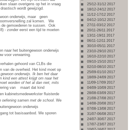
eken slaan overigens op het in vraag
25/12-31/12 2017
drastisch wordt gewijzigd.
18/12-24/12 2017
11/12-17/12 2017
ewoon onderwijs, maar
geen
04/12-10/12 2017
troomversnelling zal komen.
We
27/11-03/12 2017
en de gemoederen te sussen.
Ook
8) - zonder eerst een tijd te moeten
20/11-26/11 2017
13/11-19/11 2017
06/11-12/11 2017
30/10-05/11 2017
en naar het buitengewoon onderwijs
23/10-29/10 2017
w voor verwarring.
16/10-22/10 2017
09/10-15/10 2017
 verhalen gehoord van CLBs die
02/10-08/10 2017
jn van de overheid. Het kind moet op
25/09-01/10 2017
t gewoon onderwijs. Ik ben het daar
18/09-24/09 2017
n kind een attest krijgt om naar het
et worden of het al dan niet, mits
11/09-17/09 2017
dering van
maart dat kind
04/09-10/09 2017
28/08-03/09 2017
een kabinetsmedewerkster fluisterde
21/08-27/08 2017
n oefening samen met de school
. We
14/08-20/08 2017
buitengewoon onderwijs 
07/08-13/08 2017
oegang tot basisaanbod. We sporen
31/07-06/08 2017
24/07-30/07 2017
17/07-23/07 2017
10/07-16/07 2017