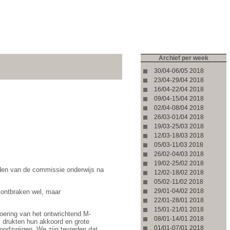
Archief per week
30/04-06/05 2018
23/04-29/04 2018
16/04-22/04 2018
09/04-15/04 2018
02/04-08/04 2018
26/03-01/04 2018
19/03-25/03 2018
12/03-18/03 2018
05/03-11/03 2018
26/02-04/03 2018
19/02-25/02 2018
den van de commissie onderwijs na
12/02-18/02 2018
05/02-11/02 2018
29/01-04/02 2018
 ontbraken wel, maar
22/01-28/01 2018
15/01-21/01 2018
voering van het ontwrichtend M-
08/01-14/01 2018
s drukten hun akkoord en grote
01/01-07/01 2018
doodzwijgen. We zijn tevreden dat