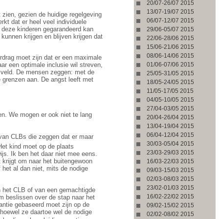
20/07-26/07 2015
13/07-19/07 2015
t zien, gezien de huidige regelgeving
06/07-12/07 2015
kt dat er heel veel individuele
an deze kinderen gegarandeerd kan
29/06-05/07 2015
kunnen krijgen en blijven krijgen dat
22/06-28/06 2015
15/06-21/06 2015
08/06-14/06 2015
erdrag moet zijn dat er een maximale
01/06-07/06 2015
ar een optimale inclusie wil streven,
et veld. De mensen zeggen: met de
25/05-31/05 2015
 grenzen aan. De angst leeft met
18/05-24/05 2015
11/05-17/05 2015
04/05-10/05 2015
27/04-03/05 2015
ken. We mogen er ook niet te lang
20/04-26/04 2015
13/04-19/04 2015
06/04-12/04 2015
van CLBs die zeggen dat er maar
30/03-05/04 2015
Het kind moet op de plaats
23/03-29/03 2015
ijs. Ik ben het daar niet mee eens.
t krijgt om naar het buitengewoon
16/03-22/03 2015
et al dan niet, mits de nodige
09/03-15/03 2015
02/03-08/03 2015
23/02-01/03 2015
an het CLB of van een gemachtigde
16/02-22/02 2015
m beslissen over de stap naar het
tantie gebaseerd moet zijn op de
09/02-15/02 2015
 hoewel ze daartoe wel de nodige
02/02-08/02 2015