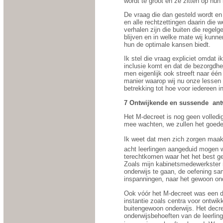
wordt te groot en ze zitten op hun
De vraag die dan gesteld wordt en 
en alle rechtzettingen daarin die 
verhalen zijn die buiten die rege
blijven en in welke mate wij kunne
hun de optimale kansen biedt.
Ik stel die vraag expliciet omdat
inclusie komt en dat de bezorgdhei
men eigenlijk ook streeft naar éé
manier waarop wij nu onze lessen 
betrekking tot hoe voor iedereen 
7 Ontwijkende en sussende
ant
Het M-decreet is nog geen volledig
mee wachten, we zullen het goed
Ik weet dat men zich zorgen maakt
acht leerlingen aangeduid mogen w
terechtkomen waar het het best ged
Zoals mijn kabinetsmedewerkster mi
onderwijs te gaan, de oefening s
inspanningen, naar het gewoon on
Ook vóór het M-decreet was een d
instantie zoals centra voor ontwi
buitengewoon onderwijs. Het decre
onderwijsbehoeften van de leerlin