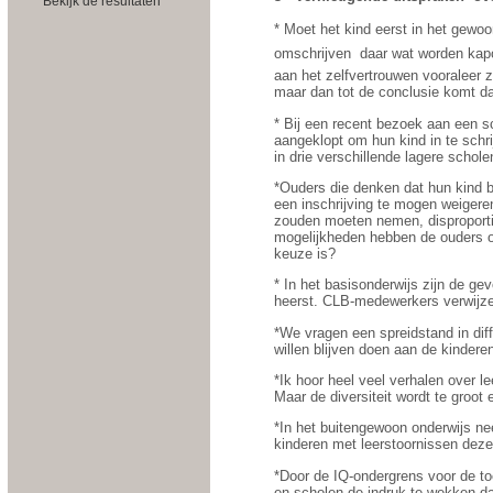
Bekijk de resultaten
* Moet het kind eerst in het gewoo
omschrijven  daar wat worden kap
aan het zelfvertrouwen vooraleer z
maar dan tot de conclusie komt dat
* Bij een recent bezoek aan een sc
aangeklopt om hun kind in te schr
in drie verschillende lagere scho
*Ouders die denken dat hun kind b
een inschrijving te mogen weigere
zouden moeten nemen, disproportio
mogelijkheden hebben de ouders om
keuze is?
* In het basisonderwijs zijn de g
heerst. CLB-medewerkers verwijze
*We vragen een spreidstand in diff
willen blijven doen aan de kindere
*Ik hoor heel veel verhalen over l
Maar de diversiteit wordt te groot
*In het buitengewoon onderwijs ne
kinderen met leerstoornissen deze
*Door de IQ-ondergrens voor de to
en scholen de indruk te wekken dat