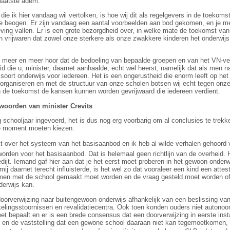
 laatste adem.
die ik hier vandaag wil vertolken, is hoe wij dit als regelgevers in de toekoms
we beogen. Er zijn vandaag een aantal voorbeelden aan bod gekomen, en je mer
lgeving vallen. Er is een grote bezorgdheid over, in welke mate de toekomst v
n vrijwaren dat zowel onze sterkere als onze zwakkere kinderen het onderwijs 
 ik meer en meer hoor dat de bedoeling van bepaalde groepen en van het VN-v
d die u, minister, daarnet aanhaalde, echt wel heerst, namelijk dat als men na
n soort onderwijs voor iedereen. Het is een ongerustheid die enorm leeft op h
organiseren en met de structuur van onze scholen botsen wij echt tegen onze
in de toekomst de kansen kunnen worden gevrijwaard die iedereen verdient.
woorden van minister Crevits
 schooljaar ingevoerd, het is dus nog erg voorbarig om al conclusies te trek
e moment moeten kiezen.
 over het systeem van het basisaanbod en ik heb al wilde verhalen gehoord 
orden voor het basisaanbod. Dat is helemaal geen richtlijn van de overheid. 
ijt. Iemand gaf hier aan dat je het eerst moet proberen in het gewoon onderw
j daarnet terecht influisterde, is het wel zo dat vooraleer een kind een attes
amen met de school gemaakt moet worden en de vraag gesteld moet worden of h
derwijs kan.
oorverwijzing naar buitengewoon onderwijs afhankelijk van een beslissing v
kkelingsstoornissen en revalidatiecentra. Ook toen konden ouders niet autonoo
et bepaalt en er is een brede consensus dat een doorverwijzing in eerste ins
g en de vaststelling dat een gewone school daaraan niet kan tegemoetkomen,