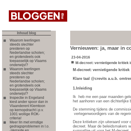
Inhoud blog
Waarom leerlingen
steeds slechter
Vernieuwen: ja, maar in co
presteren op
Nederlandse scholen;
en grotendeels ook
23-04-2016
toepasselijk op Vlaams
M-decreet: vernietigende kritiek
onderwijs!?
Waarom leerlingen
M-decreet: vernietigende kritiek
steeds slechter
presteren op
Klare taal @crevits a.u.b. omtre
Nederlandse scholen;
en grotendeels ook
1.Inleiding
toepasselijk op Vlaams
onderwijs!?
Ik
heb me een paar maanden gele
Inspectie in Engeland
het aanhoren van een dichterlijke
kiest ander spoor dan in
VlaanderenI Klemtoon
De stemming tijdens de commissie 
op kernopdracht i.p.v.
vertegenwoordigers van de regeri
1001 wollige ROK-
criteria!
Deze kritieken zijn uiteraard voor
Meer lln met ernstige
decreet. Maar de beleidsmakers wi
gedragsproblemen in l.o.
-Verraste en
sympathie uit voor het M-decreet.