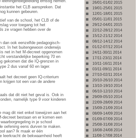
 leerlingenbegeleiding ernstig nemen.
26/01-01/02 2015
 instantie het CLB aanspreken. Dat
19/01-25/01 2015
 nog kunnen gebeuren.
12/01-18/01 2015
05/01-11/01 2015
tief van de school, het CLB of de
29/12-04/01 2015
rslag voor toegang tot het
als ze vragen hebben over de
22/12-28/12 2014
15/12-21/12 2014
08/12-14/12 2014
ren dan ook eenzelfde pedagogisch-
01/12-07/12 2014
rect. In het buitengewoon onderwijs
0 is net in het M-decreet opgenomen
24/11-30/11 2014
cht verstandelijke beperking 70 en
17/11-23/11 2014
ing gekomen dat die IQ-grenzen in
10/11-16/11 2014
type 2 dus vanaf 60 en lager.
03/11-09/11 2014
27/10-02/11 2014
alt het decreet geen IQ-criterium
20/10-26/10 2014
 krijgen tot een van de andere
13/10-19/10 2014
06/10-12/10 2014
ls dat dit niet het geval is. Ook in
29/09-05/10 2014
vonden, namelijk type 9 voor kinderen
22/09-28/09 2014
15/09-21/09 2014
 mag dit niet enkel toewijzen aan het
08/09-14/09 2014
t M-decreet bestaan en er komen een
01/09-07/09 2014
 waarborgregeling in je school
25/08-31/08 2014
rde oefening eens durven te maken.
18/08-24/08 2014
ool aan? Ik maak er één
11/08-17/08 2014
ke leerkracht de bekwaamheid heeft