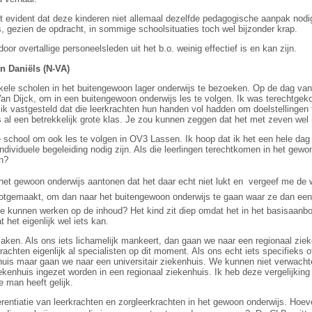
et evident dat deze kinderen niet allemaal dezelfde pedagogische aanpak nodig
s, gezien de opdracht, in sommige schoolsituaties toch wel bijzonder krap.
door overtallige personeelsleden uit het b.o. weinig effectief is en kan zijn.
n Daniëls (N-VA)
kele scholen in het buitengewoon lager onderwijs te bezoeken. Op de dag va
an Dijck, om in een buitengewoon onderwijs les te volgen. Ik was terechtge
k vastgesteld dat die leerkrachten hun handen vol hadden om doelstellingen t
 al een betrekkelijk grote klas. Je zou kunnen zeggen dat het met zeven wel
e school om ook les te volgen in OV3 Lassen. Ik hoop dat ik het een hele dag
individuele begeleiding nodig zijn. Als die leerlingen terechtkomen in het gew
n?
 het gewoon onderwijs aantonen dat het daar echt niet lukt en  vergeef me de
otgemaakt, om dan naar het buitengewoon onderwijs te gaan waar ze dan een 
ze kunnen werken op de inhoud? Het kind zit diep omdat het in het basisaanbod
 het eigenlijk wel iets kan.
 maken. Als ons iets lichamelijk mankeert, dan gaan we naar een regionaal zie
rachten eigenlijk al specialisten op dit moment. Als ons echt iets specifieks 
nhuis maar gaan we naar een universitair ziekenhuis. We kunnen niet verwachte
ziekenhuis ingezet worden in een regionaal ziekenhuis. Ik heb deze vergelijking
e man heeft gelijk.
rentiatie van leerkrachten en zorgleerkrachten in het gewoon onderwijs. Hoeve