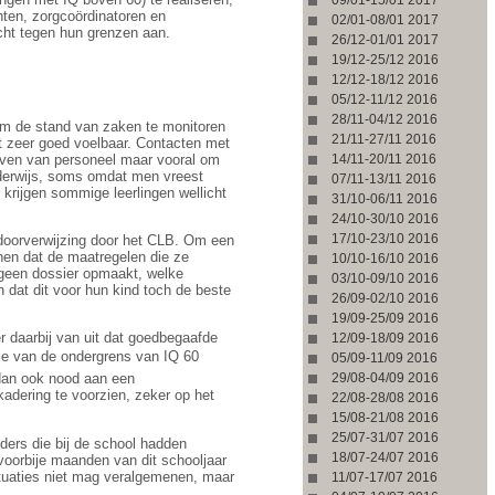
hten, zorgcoördinatoren en
02/01-08/01 2017
echt tegen hun grenzen aan.
26/12-01/01 2017
19/12-25/12 2016
12/12-18/12 2016
05/12-11/12 2016
28/11-04/12 2016
k om de stand van zaken te monitoren
21/11-27/11 2016
et zeer goed voelbaar. Contacten met
uiven van personeel maar vooral om
14/11-20/11 2016
derwijs, soms omdat men vreest
07/11-13/11 2016
 krijgen sommige leerlingen wellicht
31/10-06/11 2016
24/10-30/10 2016
17/10-23/10 2016
 doorverwijzing door het CLB. Om een
onen dat de maatregelen die ze
10/10-16/10 2016
e geen dossier opmaakt, welke
03/10-09/10 2016
 dat dit voor hun kind toch de beste
26/09-02/10 2016
19/09-25/09 2016
r daarbij van uit dat goedbegaafde
12/09-18/09 2016
e van de ondergrens van IQ 60
05/09-11/09 2016
29/08-04/09 2016
 dan ook nood aan een
adering te voorzien, zeker op het
22/08-28/08 2016
15/08-21/08 2016
25/07-31/07 2016
ders die bij de school hadden
18/07-24/07 2016
voorbije maanden van dit schooljaar
situaties niet mag veralgemenen, maar
11/07-17/07 2016