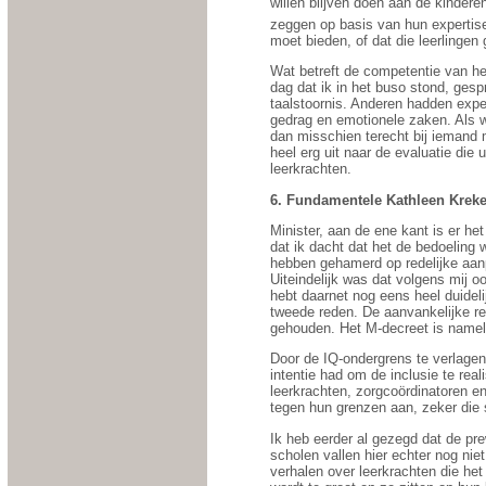
willen blijven doen aan de kindere
zeggen op basis van hun expertise 
moet bieden, of dat die leerlingen
Wat betreft de competentie van he
dag dat ik in het buso stond, ges
taalstoornis. Anderen hadden exper
gedrag en emotionele zaken. Als w
dan misschien terecht bij iemand 
heel erg uit naar de evaluatie die
leerkrachten.
6. Fundamentele Kathleen Kreke
Minister, aan de ene kant is er h
dat ik dacht dat het de bedoeling 
hebben gehamerd op redelijke aanp
Uiteindelijk was dat volgens mij 
hebt daarnet nog eens heel duideli
tweede reden. De aanvankelijke re
gehouden. Het M-decreet is namelij
Door de IQ-ondergrens te verlagen 
intentie had om de inclusie te rea
leerkrachten, zorgcoördinatoren e
tegen hun grenzen aan, zeker die 
Ik heb eerder al gezegd dat de pre
scholen vallen hier echter nog nie
verhalen over leerkrachten die het