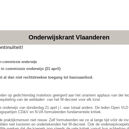
Onderwijskrant Vlaanderen
ntinuïteit!
 in commissie onderwijs
in commissie onderwijs (21 april)
nt al dan niet rechtstreekse toegang tot basisaanbod.
den op gedichtendag mateloos geërgerd aan het unaniem applaus van der le
 bejubeling van de weldaden
van het M-decreet voor elk kind.
onderwijs van donderdag 21 april j.l. was totaal anders. De leden Open VLD
ngspartijen CD&V en N-VA formuleerden fundamentele kritiek.
 de praktijkmensen niet nieuw. Zelf formuleerden we ze al lange tijd vóór de in
lden niet luisteren en ondertekenden het M-decreet. Ook de onderwijskoepel
 We merken dat die koepels nog steeds de vele kritiek vanuit hun achterban 