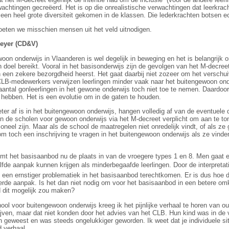
rwachtingen gecreëerd. Het is op die onrealistische verwachtingen dat leerkrac
 een heel grote diversiteit gekomen in de klassen. Die lederkrachten botsen 
oeten we misschien mensen uit het veld uitnodigen.
Meyer (CD&V)
ewoon onderwijs in Vlaanderen is wel degelijk in beweging en het is belangrij
n doel bereikt. Vooral in het basisonderwijs zijn de gevolgen van het M-decre
h een zekere bezorgdheid heerst. Het gaat daarbij niet zozeer om het versch
CLB-medewerkers verwijzen leerlingen minder vaak naar het buitengewoon on
t aantal gonleerlingen in het gewone onderwijs toch niet toe te nemen. Daardoor
 hebben. Het is een evolutie om in de gaten te houden.
ter af is in het buitengewoon onderwijs, hangen volledig af van de eventuele
ijn de scholen voor gewoon onderwijs via het M-decreet verplicht om aan te t
neel zijn. Maar als de school de maatregelen niet onredelijk vindt, of als z
 toch een inschrijving te vragen in het buitengewoon onderwijs als ze vinden
mt het basisaanbod nu de plaats in van de vroegere types 1 en 8. Men gaat e
fde aanpak kunnen krijgen als minderbegaafde leerlingen. Door de interpretati
 een ernstiger problematiek in het basisaanbod terechtkomen. Er is dus hoe
erde aanpak. Is het dan niet nodig om voor het basisaanbod in een betere omk
d dit mogelijk zou maken?
ol voor buitengewoon onderwijs kreeg ik het pijnlijke verhaal te horen van ou
ijven, maar dat niet konden door het advies van het CLB. Hun kind was in de 
len geweest en was steeds ongelukkiger geworden. Ik weet dat je individuele 
d verhaal.