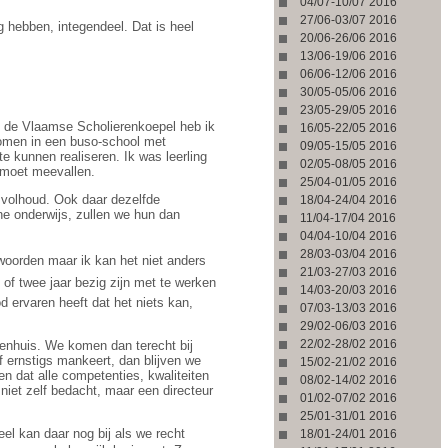
04/07-10/07 2016
27/06-03/07 2016
 hebben, integendeel. Dat is heel
20/06-26/06 2016
13/06-19/06 2016
06/06-12/06 2016
30/05-05/06 2016
23/05-29/05 2016
n de Vlaamse Scholierenkoepel heb ik
16/05-22/05 2016
komen in een buso-school met
09/05-15/05 2016
e kunnen realiseren. Ik was leerling
02/05-08/05 2016
 moet meevallen.
25/04-01/05 2016
 volhoud. Ook daar dezelfde
18/04-24/04 2016
one onderwijs, zullen we hun dan
11/04-17/04 2016
04/04-10/04 2016
28/03-03/04 2016
 woorden maar ik kan het niet anders
21/03-27/03 2016
of twee jaar bezig zijn met te werken
14/03-20/03 2016
 ervaren heeft dat het niets kan,
07/03-13/03 2016
29/02-06/03 2016
22/02-28/02 2016
kenhuis. We komen dan terecht bij
of ernstigs mankeert, dan blijven we
15/02-21/02 2016
n dat alle competenties, kwaliteiten
08/02-14/02 2016
 niet zelf bedacht, maar een directeur
01/02-07/02 2016
25/01-31/01 2016
el kan daar nog bij als we recht
18/01-24/01 2016