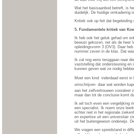
Wat het basisaanbod betreft, is h
duidelijk. De huidige omkadering i
Kritiek ook op feit dat begeleiding 
5. Fundamentele kritiek van Koe
Ik heb ook het geluk gehad om en
bewust gekozen, net als de heer V
opleidingsvorm 3 (OV3). Daar heb i
nummer zeven in de klas. Dat was
Ik zal nog eens teruggaan naar di
vaststelling dat ondersteuning en 
kunnen geven wat ze nodig hebbe
Moet een kind
inderdaad eerst in
omschrijven  daar wat worden kap
aan het zelfvertrouwen vooraleer 
maar dan tot de conclusie komt dat
Ik wil toch even een vergelijking
een specialist. Ik noem onze leerk
echter niet in het regionale zieke
en expertise uit een universitair 
uit het buitengewoon onderwijs. Di
We vragen een spreidstand in diffe