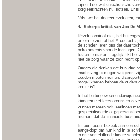
zijn er heel wat onrealistische ve
zorgleerkrachten nu
botsen. Er is
*Als
we het decreet evalueren, m
4.
Scherpe kritiek van Jos De 
Revolutionair of niet, het buiteng
en om te zien of het M-decreet zij
de scholen leren ons dat daar toc
bekommernis voor de leerlingen. 
fouten te maken. Tegelijk lijkt he
niet de zorg waar ze toch recht op
Ouders die denken dat hun kind be
inschrijving te mogen weigeren, z
zouden moeten nemen, disproportio
mogelijkheden hebben de ouders om
keuze is?
In het buitengewoon onderwijs nee
kinderen met leerstoornissen dezel
kunnen meteen ook leerlingen met
gespecialiseerde of gepersonalise
moment dat de financiële toestan
Bij een recent bezoek aan een scho
aangeklopt om hun kind in te schr
in drie verschillende lagere scho
dit was voor mij wel een schrijnen