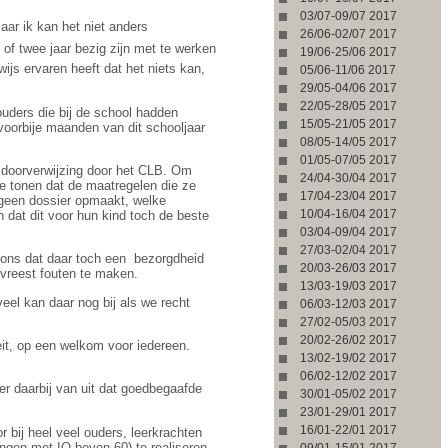
03/07-09/07 2017
aar ik kan het niet anders
26/06-02/07 2017
of twee jaar bezig zijn met te werken
19/06-25/06 2017
ijs ervaren heeft dat het niets kan,
05/06-11/06 2017
29/05-04/06 2017
22/05-28/05 2017
ouders die bij de school hadden
15/05-21/05 2017
voorbije maanden van dit schooljaar
08/05-14/05 2017
01/05-07/05 2017
e doorverwijzing door het CLB. Om
24/04-30/04 2017
te tonen dat de maatregelen die ze
17/04-23/04 2017
e geen dossier opmaakt, welke
10/04-16/04 2017
 dat dit voor hun kind toch de beste
03/04-09/04 2017
27/03-02/04 2017
 ons dat daar toch een
bezorgdheid
20/03-26/03 2017
vreest fouten te maken.
13/03-19/03 2017
eel kan daar nog bij als we recht
06/03-12/03 2017
27/02-05/03 2017
20/02-26/02 2017
eit, op een welkom voor iedereen.
13/02-19/02 2017
06/02-12/02 2017
er daarbij van uit dat goedbegaafde
30/01-05/02 2017
23/01-29/01 2017
16/01-22/01 2017
 bij heel veel ouders, leerkrachten
ingen met IQ boven 60) te realiseren,
09/01-15/01 2017