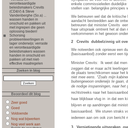
verontwaardigde
enkele commissieleden duidelijke 
beleidsmakers Crevits
stellen van
belangrijke principes
(CD&V) & Steve
Vandenberghe (So.a) ...
We betreuren wel dat de kritisch
wassen handen in
aandacht besteedden aan de ontwr
onschuld en pakken uit
betreuren dat minister Crevits
een
met ingrepen die geen
haar uitspraak omtrent het al dan 
oplossing bieden!
verkommeren in het gewoon onder
Schorsing
probleemleerlingen in
2
Crevits
dubbelzinnig uit ove
lager onderwijs: verraste
en verontwaardigde
We noteerden ook opnieuw een dub
beleidsmakers wassen
(basisaanbod) zonder eerst een ti
handen in onschuld en
pakken uit met niet-
Minister Crevits:  Ik weet dat m
effective maatregelen
zeggen dat er maar acht leerlinge
Zoeken in blog
de plaats terechtkomen waar het k
niet mee eens. *Zoals mijn kabinet
buitengewoon onderwijs te gaan, 
de nodige inspanningen, naar het 
rechtstreeks naar het basisaanbod
Beoordeel dit blog
haar blijkbaar vlug in
in dat een k
Zeer goed
blijven er op aandringen dat minist
Goed
basisaanbod.  We sturen straks vo
Voldoende
iedereen aan om ook zon bericht n
Nog wat bijwerken
Nog veel werk aan
3
Vernietigende uitspraken
ov