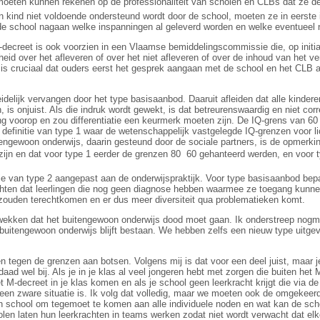
oeten kunnen rekenen op de professionaliteit van scholen en CLBs dat ze de
un kind niet voldoende ondersteund wordt door de school, moeten ze in eerste
e school nagaan welke inspanningen al geleverd worden en welke eventueel
M-decreet is ook voorzien in een Vlaamse bemiddelingscommissie die, op initia
eid over het afleveren of over het niet afleveren of over de inhoud van het ve
is cruciaal dat ouders eerst het gesprek aangaan met de school en het CLB 
idelijk vervangen door het type basisaanbod. Daaruit afleiden dat alle kinde
 is onjuist. Als die indruk wordt gewekt, is dat betreurenswaardig en niet cor
ing voorop en zou differentiatie een keurmerk moeten zijn. De IQ-grens van 6
 definitie van type 1 waar de wetenschappelijk vastgelegde IQ-grenzen voor li
tengewoon onderwijs, daarin gesteund door de sociale partners, is de opmerk
zijn en dat voor type 1 eerder de grenzen 80  60 gehanteerd werden, en voor 
tie van type 2 aangepast aan de onderwijspraktijk. Voor type basisaanbod bepa
hten dat leerlingen die nog geen diagnose hebben waarmee ze toegang kunnen
zouden terechtkomen en er dus meer diversiteit qua problematieken komt.
 wekken dat het buitengewoon onderwijs dood moet gaan. Ik onderstreep nogmaa
buitengewoon onderwijs blijft bestaan. We hebben zelfs een nieuw type uitge
tegen de grenzen aan botsen. Volgens mij is dat voor een deel juist, maar je
aad wel bij. Als je in je klas al veel jongeren hebt met zorgen die buiten he
t M-decreet in je klas komen en als je school geen leerkracht krijgt die via de
it een zware situatie is. Ik volg dat volledig, maar we moeten ook de omgekee
n school om tegemoet te komen aan alle individuele noden en wat kan de sch
olen laten hun leerkrachten in teams werken zodat niet wordt verwacht dat el