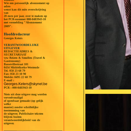
Wie een persoonlijk abonnement op
adres
wenst kan dit mits overschrijving
van
20 euro per jaar, over te maken op
het PCR-nummer 000-0483943-10
met vermelding "Abonnement
2009".
Hoofdredacteur
Georges Keters
VERANTWOORDELIJKE
UITGEVER
REDACTIEADRES &
SECRETARIAAT
vzw Reizen & Smullen (Travel &
Gastronomy)
Bassevillestraat 101
8434 Middelkerke-Westende
Tel.
058 23 68 79
Fax: 058 23 10 90
Mobile:
0495 22 68 79
E-mail :
Georges.Keters@skynet.be
PCR : 000-0483943-10
Niets uit deze uitgave mag worden
verveelvoudigd
of openbaar gemaakt (op gelijk
welke
manier) zonder schriftelijke
toestemming van
de uitgever. Publicitaire teksten
blijven buiten
verantwoordelijkheid van de
uitgever.