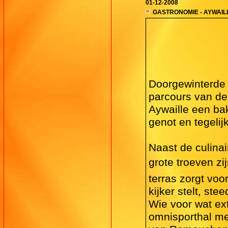
01-12-2008
GASTRONOMIE - AYWAILL
Doorgewinterde 
parcours van de
Aywaille een bak
genot en tegelij
Naast de culinai
grote troeven zi
terras zorgt voor
kijker stelt, s
Wie voor wat ex
omnisporthal me