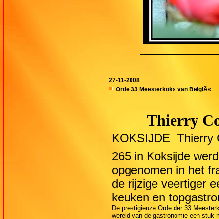
27-11-2008
Orde 33 Meesterkoks van BelgiÃ«
Thierry Co
KOKSIJDE  Thierry C
265 in Koksijde wer
opgenomen in het fra
de rijzige veertiger 
keuken en topgastro
De prestigieuze Orde der 33 Meesterko
wereld van de gastronomie een stuk me