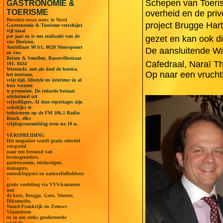
Schepen van Toeris
GASTRONOMIE &
TOERISME
overheid en de pri
Rendez-vous avec le Nord
project Brugge Har
Gastronomie & Toerisme verschijnt
vijf maal
per jaar en is een realisatie van de
gezet en kan ook di
vzw Horizon,
Astridlaan 90 b1, 8620 Nieuwpoort
De aansluitende Wal
en vzw
Reizen & Smullen, Bassevillestraat
Cafedraal, Naraï Th
101, 8434
Westende, met als doel de horeca,
Op naar een vrucht
het toerisme,
vrije tijd, lifestyle en interieur in al
hun vormen
te promoten. De redactie bestaat
uitsluitend uit
vrijwilligers. Al deze reportages zijn
wekelijks te
beluisteren op de FM 106,1 Radio
Beach, elke
vrijdagvoormiddag even na 10 u.
VERSPREIDING
Het magazine wordt gratis selectief
verspreid
naar een bestand van
levensgenieters,
gastronomen, reislustigen,
managers,
zonnekloppers en natuurliefhebbers
+
gratis verdeling via VVV-kantoren
aan
de kust, Brugge, Gent, Veurne,
Diksmuide,
Noord-Frankrijk en Zeeuws-
Vlaanderen
en in een reeks geselecteerde
winkels.