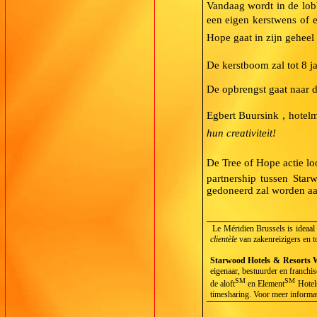
Vandaag wordt in de lobb
een eigen kerstwens of e
Hope gaat in zijn gehee
De kerstboom zal tot 8 j
De opbrengst gaat naar 
Egbert Buursink , hotelm
hun creativiteit!
De Tree of Hope actie l
partnership tussen Sta
gedoneerd zal worden aa
Le Méridien Brussels is ideaal
clientèle
van zakenreizigers en to
Starwood Hotels & Resorts W
eigenaar, bestuurder en franch
SM
SM
de aloft
en Element
Hotels
timesharing. Voor meer informat