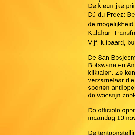
De kleurrijke pr
DJ du Preez: B
de mogelijkheid
Kalahari Transfr
Vijf, luipaard, b
De San Bosjesma
Botswana en Ang
kliktalen. Ze k
verzamelaar die
soorten antilop
de woestijn zoe
De officiële ope
maandag 10 nove
De tentoonstelli