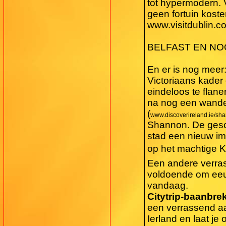
tot hypermodern. V
geen fortuin kosten
www.visitdublin.c
BELFAST EN NO
En er is nog meer
Victoriaans kader 
eindeloos te flan
na nog een wandel
(
www.discoverireland.ie/sh
Shannon. De gesch
stad een nieuw ima
op het machtige Ki
Een andere verras
voldoende om eeuw
vandaag.
Citytrip-baanbrek
een verrassend aa
Ierland en laat j