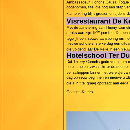
Ambassadeur, Honoris Causa, Toque B
opgenomen, titel die nog één stap ver
klantenkring blijft groeien en tijden
Visrestaurant De Ke
Met de aanstelling van Thierry Corne
de
straks aan zijn 15
jaar toe. De opn
tegelijk een nieuwe aansporing om no
nieuwe schotels is elke dag een uitda
die volgend jaar De Kelle in een nieu
Hotelschool Ter D
Dat Thierry Cornelis gedreven is om e
hotelscholen, zwaait hij er de scepte
ver schoppen binnen het wereldje van 
dag opnieuw beginnen en nieuwe uitda
die zijn titel graag opdraagt aan eeg
Georges Keters