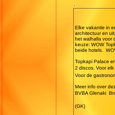
Elke vakantie in 
architectuur en u
het walhalla voor
keuze: WOW Topkap
beide hotels.
WO
Topkapi Palace en
2 discos. Voor elk
Voor de gastronom
Meer info over de
BVBA Glenaki  Br
(GK)