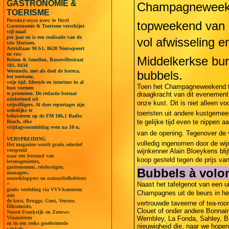
GASTRONOMIE &
Champagneweeken
TOERISME
Rendez-vous avec le Nord
topweekend van 
Gastronomie & Toerisme verschijnt
vijf maal
per jaar en is een realisatie van de
vol afwisseling 
vzw Horizon,
Astridlaan 90 b1, 8620 Nieuwpoort
en vzw
Middelkerkse bur
Reizen & Smullen, Bassevillestraat
101, 8434
Westende, met als doel de horeca,
bubbels.
het toerisme,
vrije tijd, lifestyle en interieur in al
Toen het Champagneweekend tw
hun vormen
te promoten. De redactie bestaat
draagkracht van dit evenement 
uitsluitend uit
onze kust. Dit is niet alleen 
vrijwilligers. Al deze reportages zijn
wekelijks te
toeristen uit andere kustgemee
beluisteren op de FM 106,1 Radio
te gelijke tijd even te nippen
Beach, elke
vrijdagvoormiddag even na 10 u.
van de opening. Tegenover de 
VERSPREIDING
volledig ingenomen door de wi
Het magazine wordt gratis selectief
verspreid
wijnkenner Alain Bloeykens blij
naar een bestand van
koop gesteld tegen de prijs van 
levensgenieters,
gastronomen, reislustigen,
Bubbels à volo
managers,
zonnekloppers en natuurliefhebbers
Naast het tafelgenot van een 
+
gratis verdeling via VVV-kantoren
Champagnes uit de beurs in het
aan
de kust, Brugge, Gent, Veurne,
vertrouwde taveerne of tea-roo
Diksmuide,
Clouet of onder andere Bonnaire
Noord-Frankrijk en Zeeuws-
Vlaanderen
Wembley, La Fonda, Sahley, Boo
en in een reeks geselecteerde
nieuwigheid die, naar we hopen,
winkels.