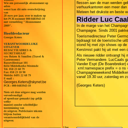
flessen aan de man werden gebr
Wie een persoonlijk abonnement op
adres
verhuurkantoren een meer dan 
wenst kan dit mits overschrijving
Meteen het drukste en beste we
van
20 euro per jaar, over te maken op
Ridder Luc Caa
het PCR-nummer 000-0483943-10
met vermelding "Abonnement
In de marge van het Champagne
2009".
Champagne. Sinds 2001 pakke
Hoofdredacteur
Toerismedirecteur Peter Germon
Georges Keters
bijdraagt tot de toeristische u
VERANTWOORDELIJKE
stond hij met zijn shows op de
UITGEVER
Kerstmist pakt hij uit met een
REDACTIEADRES &
SECRETARIAAT
Als nieuwe ridder ontvangt hij
vzw Reizen & Smullen (Travel &
Peter Vermandere. LucCaals ga
Gastronomy)
Bassevillestraat 101
Vander Espt (De Boarebreker) 
8434 Middelkerke-Westende
xml:namespace prefix = o ns =
Tel.
058 23 68 79
Champagneweekend Middelkerke:
Fax: 058 23 10 90
Mobile:
0495 22 68 79
vanaf 19.30 uur, zaterdag en z
E-mail :
Georges.Keters@skynet.be
(Georges Keters)
PCR : 000-0483943-10
Niets uit deze uitgave mag worden
verveelvoudigd
of openbaar gemaakt (op gelijk
welke
manier) zonder schriftelijke
toestemming van
de uitgever. Publicitaire teksten
blijven buiten
verantwoordelijkheid van de
uitgever.
Uw