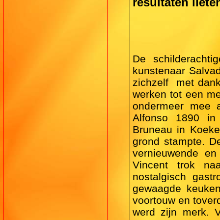
resultaten liet
De schilderacht
kunstenaar Salvado
zichzelf  met dan
werken tot een mee
ondermeer mee aa
Alfonso 1890 in 
Bruneau in Koekel
grond stampte. De
vernieuwende en 
Vincent trok n
nostalgisch gast
gewaagde keuken 
voortouw en toverd
werd zijn merk. V