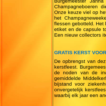
Burgemeester Janna 
Champagneboeren di
Onze keuze viel op het
het Champagneweeken
flessen gebotteld. Het 
etiket en de capsule t
Een nieuw collectors i
GRATIS KERST VOO
De opbrengst van deze 
kerstfeest. Burgemees
de noden van de inw
gemiddelde Middelker
bijstand voor ziekenh
onvergetelijk kerstfe
waarbij elk jaar een an