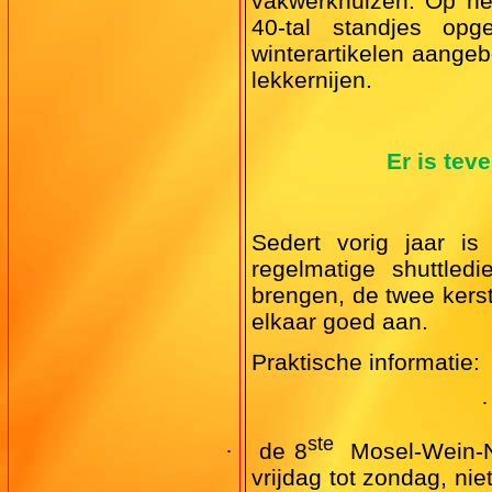
vakwerkhuizen. Op het
40-tal standjes opg
winterartikelen aange
lekkernijen.
Er is tev
Sedert vorig jaar i
regelmatige shuttle
brengen, de twee kerst
elkaar goed aan.
Praktische informatie:
·
ste
·
de 8
Mosel-Wein-N
vrijdag tot zondag, n