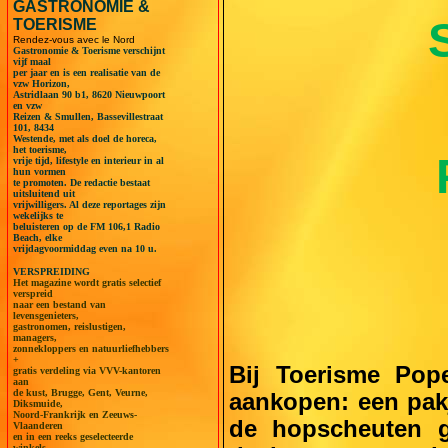
GASTRONOMIE &
TOERISME
Rendez-vous avec le Nord
Gastronomie & Toerisme verschijnt
vijf maal
per jaar en is een realisatie van de
vzw Horizon,
Astridlaan 90 b1, 8620 Nieuwpoort
en vzw
Reizen & Smullen, Bassevillestraat
101, 8434
Westende, met als doel de horeca,
het toerisme,
vrije tijd, lifestyle en interieur in al
hun vormen
te promoten. De redactie bestaat
uitsluitend uit
vrijwilligers. Al deze reportages zijn
wekelijks te
beluisteren op de FM 106,1 Radio
Beach, elke
vrijdagvoormiddag even na 10 u.
VERSPREIDING
Het magazine wordt gratis selectief
verspreid
naar een bestand van
levensgenieters,
gastronomen, reislustigen,
managers,
zonnekloppers en natuurliefhebbers
+
Bij Toerisme Pop
gratis verdeling via VVV-kantoren
aan
de kust, Brugge, Gent, Veurne,
aankopen: een pak
Diksmuide,
Noord-Frankrijk en Zeeuws-
de hopscheuten g
Vlaanderen
en in een reeks geselecteerde
winkels.