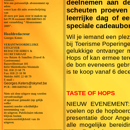
deelnemen aan de 
Wie een persoonlijk abonnement op
adres
scheuten proeven 
wenst kan dit mits overschrijving
van
leerrijke dag of e
20 euro per jaar, over te maken op
het PCR-nummer 000-0483943-10
met vermelding "Abonnement
speciale cadeaubon
2009".
Hoofdredacteur
Wil je iemand een plez
Georges Keters
bij Toerisme Popering
VERANTWOORDELIJKE
UITGEVER
gelukkige ontvanger 
REDACTIEADRES &
SECRETARIAAT
Hops of kan ermee ter
vzw Reizen & Smullen (Travel &
Gastronomy)
de bon eveneens gebr
Bassevillestraat 101
8434 Middelkerke-Westende
is te koop vanaf 6 dec
Tel.
058 23 68 79
Fax: 058 23 10 90
Mobile:
0495 22 68 79
E-mail :
Georges.Keters@skynet.be
PCR : 000-0483943-10
TASTE OF HOPS
Niets uit deze uitgave mag worden
verveelvoudigd
of openbaar gemaakt (op gelijk
NIEUW EVENEMENT: Ho
welke
manier) zonder schriftelijke
voelen op de hopboerd
toestemming van
de uitgever. Publicitaire teksten
blijven buiten
presentatie door Ange
verantwoordelijkheid van de
uitgever.
alle mogelijke berei