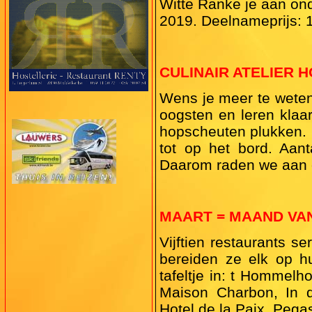
Witte Ranke je aan ond
2019. Deelnameprijs: 1
CULINAIR ATELIER
Wens je meer te weten
oogsten en leren klaar
hopscheuten plukken. E
tot op het bord. Aan
Daarom raden we aan o
MAART = MAAND VA
Vijftien restaurants 
bereiden ze elk op hu
tafeltje in: t Hommelh
Maison Charbon, In d
Hotel de la Paix, Pega