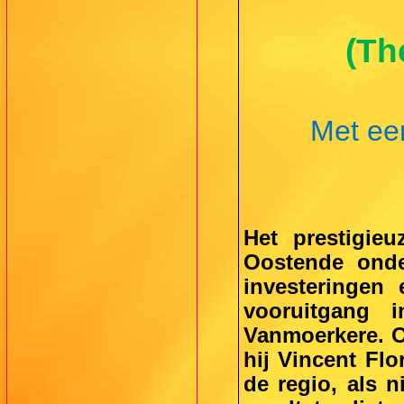
(Th
Met ee
Het prestigieu
Oostende onde
investeringen 
vooruitgang i
Vanmoerkere. O
hij Vincent Flo
de regio, als n