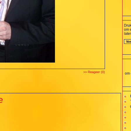
Dru
om e
late
>> Reageer (0)
om d
e