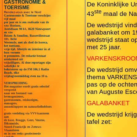
GASTRONOMIE &
De Koninklijke U
TOERISME
ste
43
maal de Nat
Rendez-vous avec le Nord
Gastronomie & Toerisme verschijnt
vijf maal
per jaar en is een realisatie van de
De wedstrijd vin
vzw Horizon,
Astridlaan 90 b1, 8620 Nieuwpoort
galabanket om 19
en vzw
Reizen & Smullen, Bassevillestraat
wedstrijd staat 
101, 8434
Westende, met als doel de horeca,
met 25 jaar.
het toerisme,
vrije tijd, lifestyle en interieur in al
hun vormen
te promoten. De redactie bestaat
VARKENSKROO
uitsluitend uit
vrijwilligers. Al deze reportages zijn
wekelijks te
De wedstrijd omv
beluisteren op de FM 106,1 Radio
Beach, elke
thema VARKENSKR
vrijdagvoormiddag even na 10 u.
pas op de ochtend
VERSPREIDING
Het magazine wordt gratis selectief
verspreid
van Auguste Esco
naar een bestand van
levensgenieters,
gastronomen, reislustigen,
GALABANKET
managers,
zonnekloppers en natuurliefhebbers
+
De wedstrijd kri
gratis verdeling via VVV-kantoren
aan
tafel zet:
de kust, Brugge, Gent, Veurne,
Diksmuide,
Noord-Frankrijk en Zeeuws-
Vlaanderen
en in een reeks geselecteerde
winkels.