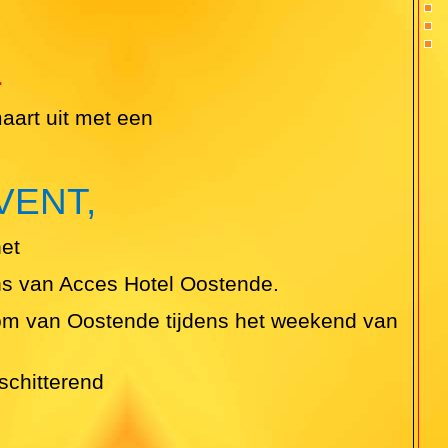
L
aart uit met een
VENT,
et
 van Acces Hotel Oostende.
om van Oostende tijdens het weekend van
schitterend