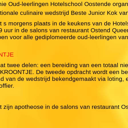
nie Oud-leerlingen Hotelschool Oostende organi
ionale culinaire wedstrijd Beste Junior Kok van
dt s morgens plaats in de keukens van de Hote
 uur in de salons van restaurant Ostend Quee
open voor alle gediplomeerde oud-leerlingen van
NTJE
at twee delen: een bereiding van een totaal n
OONTJE. De tweede opdracht wordt een berei
 van de wedstrijd bekendgemaakt via loting, ee
ffier.
jgt zijn apotheose in de salons van restauran