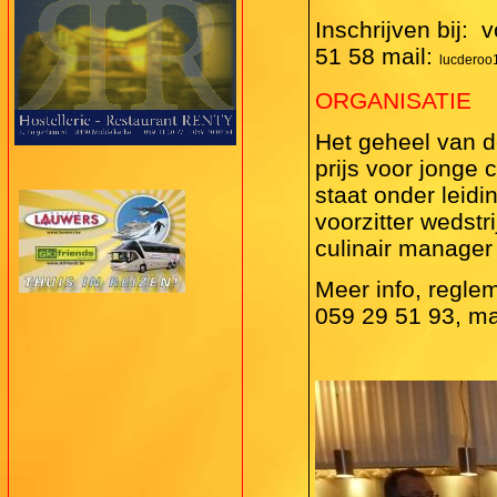
Inschrijven bij:
v
51 58 mail:
lucderoo
ORGANISATIE
Het geheel van de
prijs voor jonge 
staat onder leid
voorzitter wedstr
culinair manage
Meer info, reglem
059 29 51 93, ma