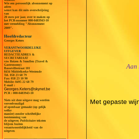
Wie een persoonlijk abonnement op
adres
wenst kan dit mits overschrijving
van
20 euro per jaar, over te maken op
het PCR-nummer 000-0483943-10
met vermelding "Abonnement
2009".
Hoofdredacteur
Georges Keters
VERANTWOORDELIJKE
UITGEVER
REDACTIEADRES &
SECRETARIAAT
vzw Reizen & Smullen (Travel &
Aan s
Gastronomy)
Bassevillestraat 101
8434 Middelkerke-Westende
Tel.
058 23 68 79
Fax: 058 23 10 90
Mobile:
0495 22 68 79
E-mail :
Georges.Keters@skynet.be
PCR : 000-0483943-10
Met gepaste wijn
Niets uit deze uitgave mag worden
verveelvoudigd
of openbaar gemaakt (op gelijk
welke
manier) zonder schriftelijke
toestemming van
de uitgever. Publicitaire teksten
blijven buiten
verantwoordelijkheid van de
uitgever.