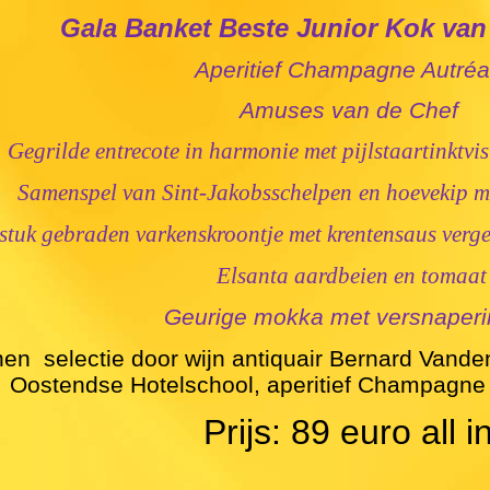
Gala Banket Beste Junior Kok van
Aperitief Champagne Autré
Amuses van de Chef
Gegrilde entrecote in harmonie met pijlstaartinktvi
Samenspel van Sint-Jakobsschelpen
en hoevekip 
tuk gebraden varkenskroontje met krentensaus verg
Elsanta aardbeien en tomaat
Geurige mokka met versnaper
en  selectie door wijn antiquair Bernard Vande
Oostendse Hotelschool, aperitief Champagne 
Prijs: 89 euro all i