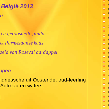
 België 2013
au
s en geroosterde pinda
met Parmezaanse kaas
ezeld van Roseval aardappel
ingen
ndriessche uit Oostende, oud-leerling
Autréau en waters.
n