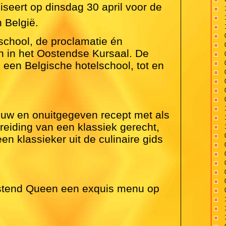
seert op dinsdag 30 april voor de
 België.
lschool, de proclamatie én
n in het Oostendse Kursaal. De
 een Belgische hotelschool, tot en
ieuw en onuitgegeven recept met als
ding van een klassiek gerecht,
n klassieker uit de culinaire gids
t Ostend Queen een exquis menu op