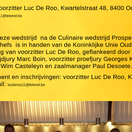
oorzitter Luc De Roo, Kwartelstraat 48, 8400 O
11@telenet.be
ze wedstrijd  na de Culinaire wedstrijd Prospe
chefs  is in handen van de Koninklijke Unie O
ing van voorzitter Luc De Roo, geflankeerd door
ijdjury Marc Boin, voorzitter proefjury Georges
r Wim Casteleyn en zaalmanager Paul Desoete
ent en inschrijvingen: voorzitter Luc De Roo, K
il:
lucderoo11@telenet.be