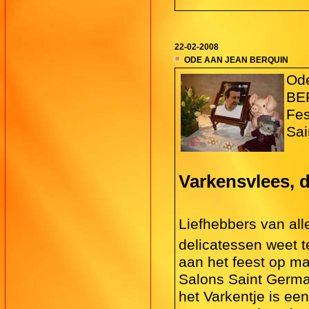
22-02-2008
ODE AAN JEAN BERQUIN
Od
BE
Fes
Sai
Varkensvlees, 
Liefhebbers van all
delicatessen weet t
aan het feest op ma
Salons Saint Germai
het Varkentje is ee