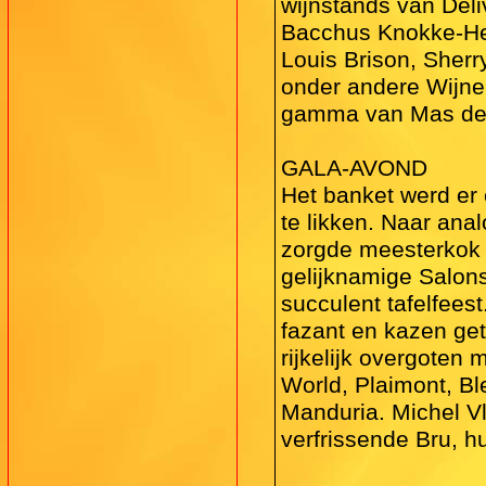
wijnstands van Deli
Bacchus Knokke-Hei
Louis Brison, Sherr
onder andere Wijne
gamma van Mas de
GALA-AVOND
Het banket werd er
te likken. Naar ana
zorgde meesterkok 
gelijknamige Salon
succulent tafelfees
fazant en kazen ge
rijkelijk overgoten
World, Plaimont, Bl
Manduria. Michel V
verfrissende Bru, hui