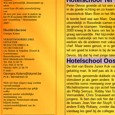
Wie een persoonlijk abonnement op
Peter Devos groeide uit tot een
adres
wenst kan dit mits overschrijving
in de goede richting en zo kwam 
van
meesterkok Marc Boin in het Mid
20 euro per jaar, over te maken op
het PCR-nummer 000-0483943-10
ik leerde heel wat aan Marc. Da
met vermelding "Abonnement
uiteindelijk in Ruiselede samen 
2009".
de grond te stampen. Vandaag is
Hoofdredacteur
2000 kreeg ik de kans om les te
Georges Keters
graag aanvaardde. Het bijzonder 
steeds makkelijk om hen te mot
VERANTWOORDELIJKE
werken als de anderen met vakan
UITGEVER
REDACTIEADRES &
chef. Maar wees gerust, er is ge
SECRETARIAAT
wil om goed te koken is bij de le
vzw Reizen & Smullen (Travel &
Gastronomy)
Devos, blij dat hij met jonge tal
Bassevillestraat 101
Hotelschool Oo
8434 Middelkerke-Westende
Tel.
058 23 68 79
Fax: 058 23 10 90
De titel van Beste Junior Kok v
Mobile:
0495 22 68 79
gelukkig man. Ik leef pas als ik
E-mail :
Georges.Keters@skynet.be
met reeds genoemde dubbele ste
PCR : 000-0483943-10
stimuleert je als geen andere. 
Niets uit deze uitgave mag worden
onrechte soms meewarig over ged
verveelvoudigd
Michelinsterren op zijn actief he
of openbaar gemaakt (op gelijk
als Philip Serruys, Robby Van T
welke
manier) zonder schriftelijke
Vermandele, Chris Snauwaert en 
toestemming van
jongens. Ik ben dan ook fier dat
de uitgever. Publicitaire teksten
de leraars Jean Van der Stuyft,
blijven buiten
verantwoordelijkheid van de
andere Eddy Robaey, zonder daarb
uitgever.
vandaag les geef bij de collegas