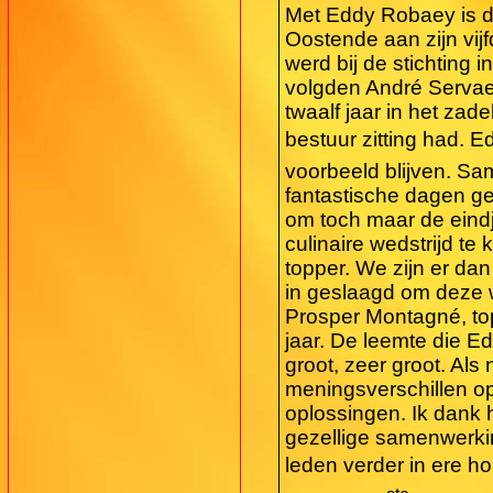
Met Eddy Robaey is d
Oostende aan zijn vijf
werd bij de stichting i
volgden André Servae
twaalf jaar in het zadel
bestuur zitting had. Ed
voorbeeld blijven. S
fantastische dagen ge
om toch maar de eind
culinaire wedstrijd te
topper. We zijn er da
in geslaagd om deze w
Prosper Montagné, to
jaar. De leemte die Ed
groot, zeer groot. Als
meningsverschillen o
oplossingen. Ik dank 
gezellige samenwerki
leden verder in ere ho