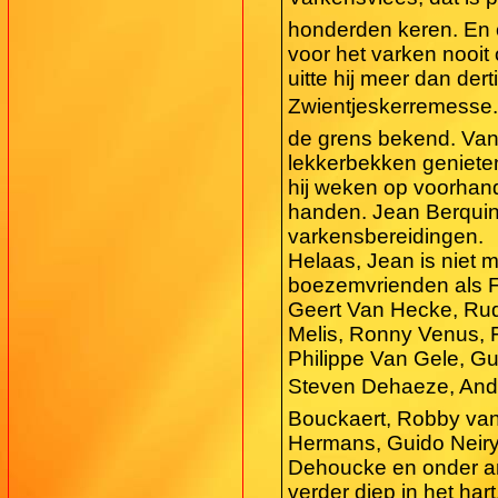
honderden keren. En of 
voor het varken nooit
uitte hij meer dan der
Zwientjeskerremesse. Z
de grens bekend. Va
lekkerbekken genieten
hij weken op voorhand
handen. Jean Berquin
varkensbereidingen.
Helaas, Jean is niet m
boezemvrienden als F
Geert Van Hecke, Rudy
Melis, Ronny Venus, 
Philippe Van Gele, G
Steven Dehaeze, André
Bouckaert, Robby van
Hermans, Guido Neiry
Dehoucke en onder a
verder diep in het har