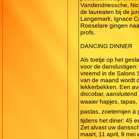
Vandendriessche, Ni
de laureaten bij de j
Langemark, Ignace Cas
Roeselare gingen naar
profs.
DANCING DINNER
Als toetje op het gesl
voor de danslustigen:
vreemd in de Salons S
van de maand wordt d
lekkerbekken. Een avo
discobar, aansluitend h
waaier hapjes, tapas,
pastas, zoeternijen à
tijdens het diner: 45 e
Zet alvast uw danssch
maart, 11 april, 9 mei