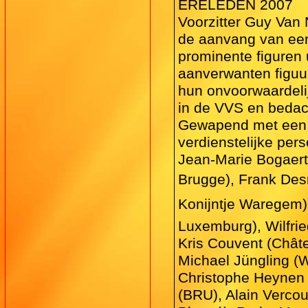
ERELEDEN 2007
Voorzitter Guy Van 
de aanvang van een
prominente figuren 
aanverwanten figuur
hun onvoorwaardeli
in de VVS en bedach
Gewapend met een s
verdienstelijke pers
Jean-Marie Bogaer
Brugge), Frank Des
Konijntje Waregem)
Luxemburg), Wilfrie
Kris Couvent (Chât
Michael Jüngling (W
Christophe Heynen 
(BRU), Alain Verco