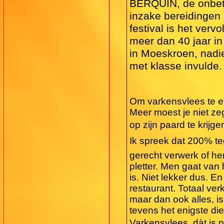
BERQUIN, de onb
inzake bereidingen 
festival is het ver
meer dan 40 jaar in
in Moeskroen, nadi
met klasse invulde.
Om varkensvlees te ete
Meer moest je niet z
op zijn paard te kri
Ik spreek dat 200% te
gerecht verwerk of her
pletter. Men gaat van 
is. Niet lekker dus. E
restaurant. Totaal ver
maar dan ook alles, is 
tevens het enigste die
Varkensvlees, dàt is 