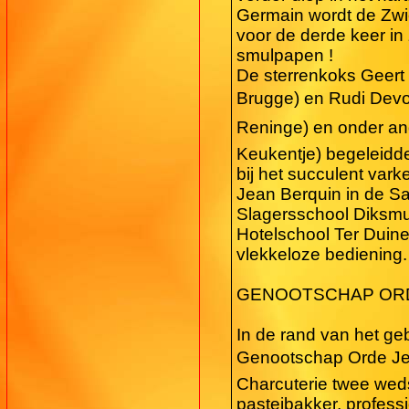
Germain wordt de Zwi
voor de derde keer in
smulpapen !
De sterrenkoks Geert 
Brugge) en Rudi Devold
Reninge) en onder and
Keukentje) begeleidd
bij het succulent vark
Jean Berquin in de Sa
Slagersschool Diksmu
Hotelschool Ter Duine
vlekkeloze bediening.
GENOOTSCHAP ORD
In de rand van het ge
Genootschap Orde Jea
Charcuterie twee weds
pasteibakker, profess