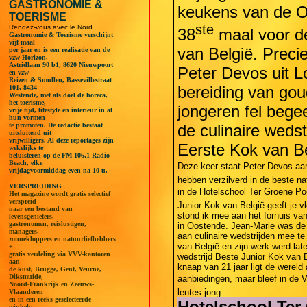
GASTRONOMIE &
keukens van de O
TOERISME
ste
Rendez-vous avec le Nord
38
maal voor de
Gastronomie & Toerisme verschijnt
vijf maal
van België. Precie
per jaar en is een realisatie van de
vzw Horizon,
Astridlaan 90 b1, 8620 Nieuwpoort
Peter Devos uit 
en vzw
Reizen & Smullen, Bassevillestraat
bereiding van go
101, 8434
Westende, met als doel de horeca,
het toerisme,
jongeren fel begee
vrije tijd, lifestyle en interieur in al
hun vormen
te promoten. De redactie bestaat
de culinaire weds
uitsluitend uit
vrijwilligers. Al deze reportages zijn
Eerste Kok van Be
wekelijks te
beluisteren op de FM 106,1 Radio
Beach, elke
Deze keer staat Peter Devos aan de
vrijdagvoormiddag even na 10 u.
hebben verzilverd in de beste na
VERSPREIDING
in de Hotelschool Ter Groene Poor
Het magazine wordt gratis selectief
verspreid
Junior Kok van België geeft je v
naar een bestand van
stond ik mee aan het fornuis van
levensgenieters,
gastronomen, reislustigen,
in Oostende. Jean-Marie was de 
managers,
aan culinaire wedstrijden mee te
zonnekloppers en natuurliefhebbers
van België en zijn werk werd lat
+
gratis verdeling via VVV-kantoren
wedstrijd Beste Junior Kok van B
aan
knaap van 21 jaar ligt de wereld 
de kust, Brugge, Gent, Veurne,
Diksmuide,
aanbiedingen, maar bleef in de V
Noord-Frankrijk en Zeeuws-
lentes jong.
Vlaanderen
en in een reeks geselecteerde
Hotelschool Ter
winkels.