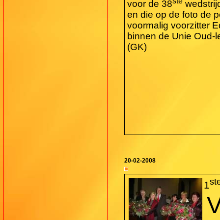
ste
voor de 38
wedstrij
en die op de foto de p
voormalig voorzitter
binnen de Unie Oud-l
(GK)
20-02-2008
st
1
V