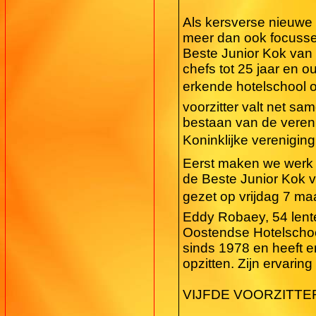
Als kersverse nieuwe 
meer dan ook focussen
Beste Junior Kok van
chefs tot 25 jaar en 
erkende hotelschool of
voorzitter valt net sa
bestaan van de vereni
Koninklijke vereniging
Eerst maken we werk 
de Beste Junior Kok v
gezet op vrijdag 7 maa
Eddy Robaey, 54 lente
Oostendse Hotelschool,
sinds 1978 en heeft er
opzitten. Zijn ervarin
VIJFDE VOORZITTE