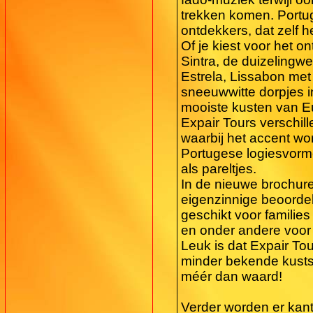
trekken komen. Portug
ontdekkers, dat zelf h
Of je kiest voor het 
Sintra, de duizelingw
Estrela, Lissabon met
sneeuwwitte dorpjes i
mooiste kusten van E
Expair Tours verschi
waarbij het accent wor
Portugese logiesvorm
als pareltjes.
In de nieuwe brochure
eigenzinnige beoordeli
geschikt voor families
en onder andere voor 
Leuk is dat Expair Tou
minder bekende kustst
méér dan waard!
Verder worden er kant