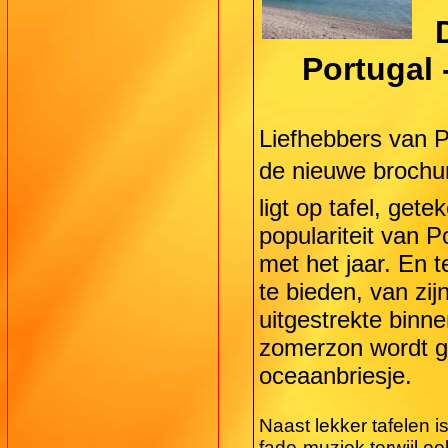
Portugal 
Liefhebbers van Po
de nieuwe brochur
ligt op tafel, get
populariteit van P
met het jaar. En t
te bieden, van zij
uitgestrekte binne
zomerzon wordt g
oceaanbriesje.
Naast lekker tafelen 
fado-muziek terwijl oo