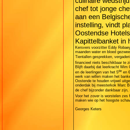
culinaire wedstri
chef tot jonge che
aan een Belgische
instelling, vindt 
Oostendse Hotelsc
Kapittelbanket in
Kersvers voorzitter Eddy Robae
maanden water en bloed gezweet 
Tientallen gesprekken, vergader
financieel niets beschikbaar te 
Blijft daarbij dat leerkracht Wi
de
en de leerlingen van het 5
en 
werk van willen maken het banket
Oostende te houden vrijwel uitg
onderdak bij meesterkok Marc Bo
de chef bijzonder dankbaar zijn,
Voor het zover is worstelen zes 
maken wie op het hoogste schav
Georges Keters