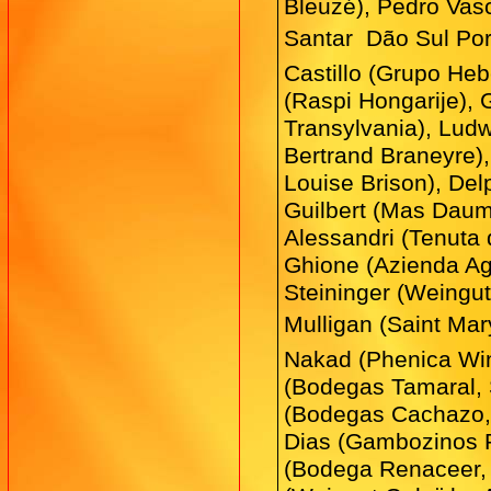
Bleuzé), Pedro Vas
Santar  Dão Sul Po
Castillo (Grupo Heb
(Raspi Hongarije), 
Transylvania), Lud
Bertrand Braneyre)
Louise Brison), Del
Guilbert (Mas Daum
Alessandri (Tenuta 
Ghione (Azienda Agri
Steininger (Weingut
Mulligan (Saint Mary
Nakad (Phenica Win
(Bodegas Tamaral, 
(Bodegas Cachazo, 
Dias (Gambozinos Po
(Bodega Renaceer, 