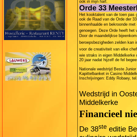
ook in mijn hart.
Orde 33 Meester
Het kooktalent van de toen pas 
ook de Raad van de Orde der 33
binnenhaalde en bekroonde met d
genoegen. Deze Orde heeft het v
Door de maandelijkse bijeenkoms
beroepsbezigheden zelden kan in
voor de creativiteit van elke chef
wie straks in eigen Middelkerke
20 jaar nadat hijzelf de fel bege
Nationale wedstrijd Beste Junior
Kapittelbanket in Casino Middel
Inschrijvingen: Eddy Robaey, tel
Wedstrijd in Oost
Middelkerke
Financieel ni
ste
De 38
editie Be