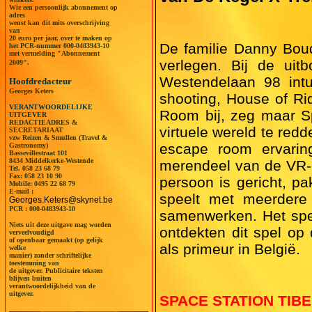
Wie een persoonlijk abonnement op
adres
wenst kan dit mits overschrijving
van
20 euro per jaar, over te maken op
De familie Danny Boud
het PCR-nummer 000-0483943-10
met vermelding "Abonnement
verlegen. Bij de ui
2009".
Westendelaan 98 intu
Hoofdredacteur
Georges Keters
shooting, House of R
VERANTWOORDELIJKE
Room bij, zeg maar Sp
UITGEVER
REDACTIEADRES &
virtuele wereld te redd
SECRETARIAAT
vzw Reizen & Smullen (Travel &
escape room ervaring
Gastronomy)
Bassevillestraat 101
8434 Middelkerke-Westende
merendeel van de VR-e
Tel.
058 23 68 79
Fax: 058 23 10 90
persoon is gericht, p
Mobile:
0495 22 68 79
E-mail :
speelt met meerdere 
Georges.Keters@skynet.be
PCR : 000-0483943-10
samenwerken. Het spel
Niets uit deze uitgave mag worden
ontdekten dit spel op 
verveelvoudigd
of openbaar gemaakt (op gelijk
als primeur in België.
welke
manier) zonder schriftelijke
toestemming van
de uitgever. Publicitaire teksten
blijven buiten
verantwoordelijkheid van de
uitgever.
SPACE STATION TIBE