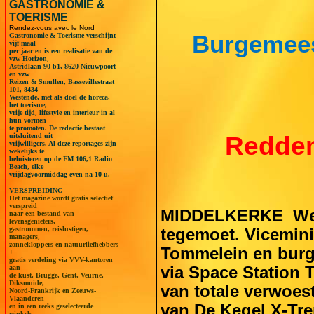
GASTRONOMIE &
TOERISME
Rendez-vous avec le Nord
Burgemees
Gastronomie & Toerisme verschijnt
vijf maal
per jaar en is een realisatie van de
vzw Horizon,
Astridlaan 90 b1, 8620 Nieuwpoort
en vzw
Reizen & Smullen, Bassevillestraat
101, 8434
Westende, met als doel de horeca,
het toerisme,
vrije tijd, lifestyle en interieur in al
hun vormen
te promoten. De redactie bestaat
Redden
uitsluitend uit
vrijwilligers. Al deze reportages zijn
wekelijks te
beluisteren op de FM 106,1 Radio
Beach, elke
vrijdagvoormiddag even na 10 u.
VERSPREIDING
Het magazine wordt gratis selectief
verspreid
MIDDELKERKE  We 
naar een bestand van
levensgenieters,
gastronomen, reislustigen,
tegemoet. Vicemini
managers,
zonnekloppers en natuurliefhebbers
Tommelein en burg
+
gratis verdeling via VVV-kantoren
via Space Station T
aan
de kust, Brugge, Gent, Veurne,
Diksmuide,
van totale verwoes
Noord-Frankrijk en Zeeuws-
Vlaanderen
van De Kegel X-Tre
en in een reeks geselecteerde
winkels.