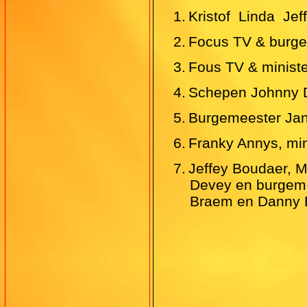
1.
Kristof  Linda  
2.
Focus TV & burg
3.
Fous TV & minist
4.
Schepen Johnny 
5.
Burgemeester Ja
6.
Franky Annys, min
7.
Jeffey Boudaer, M
Devey en burgeme
Braem en Danny 