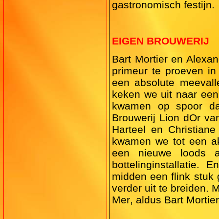
gastronomisch festijn.
EIGEN BROUWERIJ
Bart Mortier en Alexa
primeur te proeven i
een absolute meevall
keken we uit naar een
kwamen op spoor da
Brouwerij Lion dOr va
Harteel en Christiane
kwamen we tot een a
een nieuwe loods a
bottelinginstallatie.
midden een flink stuk
verder uit te breiden
Mer, aldus Bart Mortie