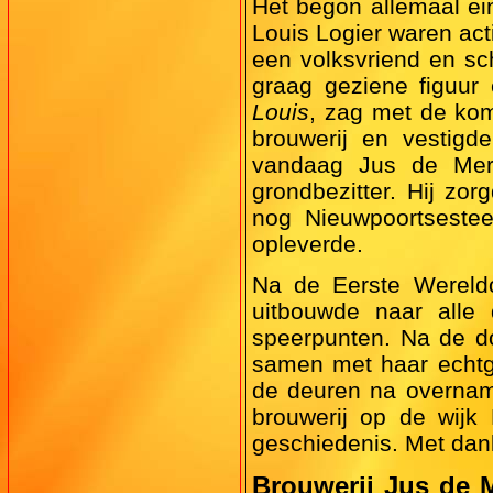
Het begon allemaal ei
Louis Logier waren act
een volksvriend en sc
graag geziene figuur
Louis
, zag met de ko
brouwerij en vestigd
vandaag Jus de Mer 
grondbezitter. Hij zo
nog Nieuwpoortseste
opleverde.
Na de Eerste Wereld
uitbouwde naar alle
speerpunten. Na de do
samen met haar echtge
de deuren na overnam
brouwerij op de wijk K
geschiedenis. Met dank
Brouwerij Jus de 