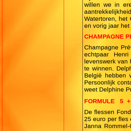
willen we in e
aantrekkelijkhe
Watertoren, het
en vorig jaar he
CHAMPAGNE P
Champagne Prévo
echtpaar Henri
levenswerk van h
te winnen. Delp
België hebben w
Persoonlijk cont
weet Delphine P
FORMULE
5
+
De flessen Fonds
25 euro per fles
Janna Rommel-Op