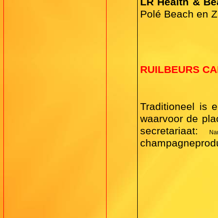
LR Health & Be
Polé Beach en Za
RUILBEURS C
Traditioneel is
waarvoor de plac
secretariaat:
Nan
champagneproduc