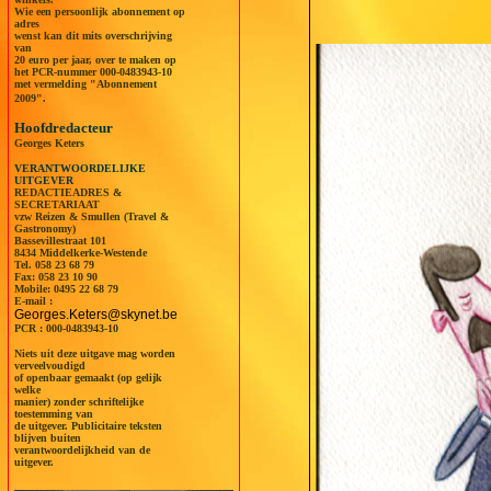
Wie een persoonlijk abonnement op
adres
wenst kan dit mits overschrijving
van
20 euro per jaar, over te maken op
het PCR-nummer 000-0483943-10
met vermelding "Abonnement
2009".
Hoofdredacteur
Georges Keters
VERANTWOORDELIJKE
UITGEVER
REDACTIEADRES &
SECRETARIAAT
vzw Reizen & Smullen (Travel &
Gastronomy)
Bassevillestraat 101
8434 Middelkerke-Westende
Tel.
058 23 68 79
Fax: 058 23 10 90
Mobile:
0495 22 68 79
E-mail :
Georges.Keters@skynet.be
PCR : 000-0483943-10
Niets uit deze uitgave mag worden
verveelvoudigd
of openbaar gemaakt (op gelijk
welke
manier) zonder schriftelijke
toestemming van
de uitgever. Publicitaire teksten
blijven buiten
verantwoordelijkheid van de
uitgever.