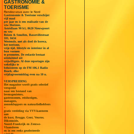
GASTRONOMIE &
TOERISME
Rendez-vous avec le Nord
Gastronomie & Toerisme verschijnt
vijf maal
per jaar en is een realisatie van de
vzw Horizon,
Astridlaan 90 b1, 8620 Nieuwpoort
en vzw
Reizen & Smullen, Bassevillestraat
101, 8434
Westende, met als doel de horeca,
het toerisme,
vrije tijd, lifestyle en interieur in al
hun vormen
te promoten. De redactie bestaat
uitsluitend uit
vrijwilligers. Al deze reportages zijn
wekelijks te
beluisteren op de FM 106,1 Radio
Beach, elke
vrijdagvoormiddag even na 10 u.
VERSPREIDING
Het magazine wordt gratis selectief
verspreid
naar een bestand van
levensgenieters,
gastronomen, reislustigen,
managers,
zonnekloppers en natuurliefhebbers
+
gratis verdeling via VVV-kantoren
aan
de kust, Brugge, Gent, Veurne,
Diksmuide,
Noord-Frankrijk en Zeeuws-
Vlaanderen
en in een reeks geselecteerde
winkels.