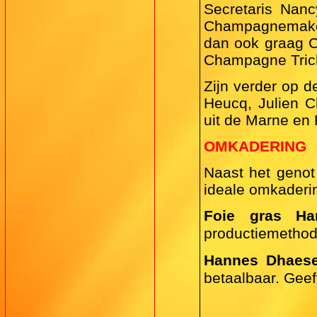
Secretaris Nanc
Champagnemakers
dan ook graag 
Champagne Trich
Zijn verder op d
Heucq, Julien C
uit de Marne en 
OMKADERING
Naast het genot
ideale omkaderi
Foie gras H
productiemethode
Hannes Dhaese 
betaalbaar. Geeft