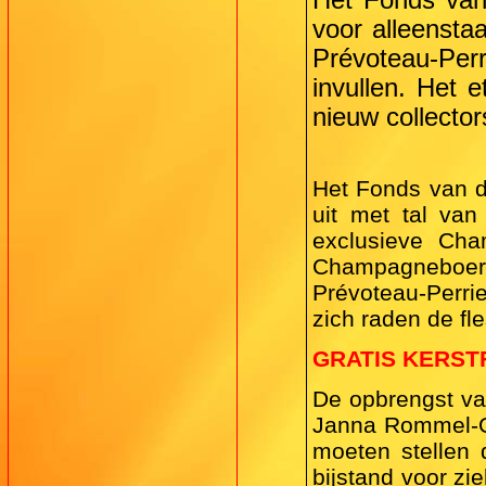
voor alleensta
Prévoteau-Perr
invullen. Het 
nieuw collector
Het Fonds van d
uit met tal van
exclusieve Cha
Champagneboere
Prévoteau-Perrie
zich raden de fle
GRATIS KERST
De opbrengst van
Janna Rommel-Op
moeten stellen 
bijstand voor zie