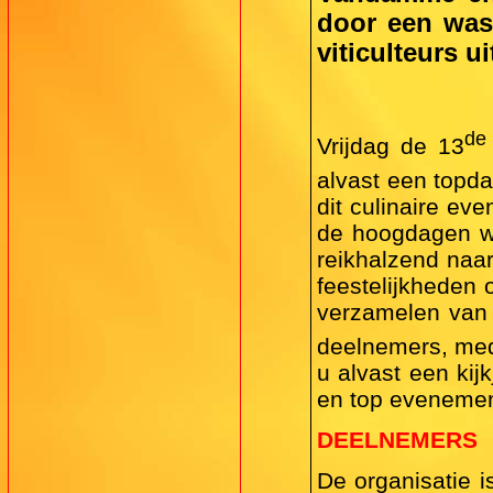
door een wasl
viticulteurs u
de
Vrijdag de 13
alvast een topda
dit culinaire ev
de hoogdagen wa
reikhalzend naar
feestelijkheden
verzamelen van 
deelnemers, med
u alvast een ki
en top evenemen
DEELNEMERS
De organisatie i