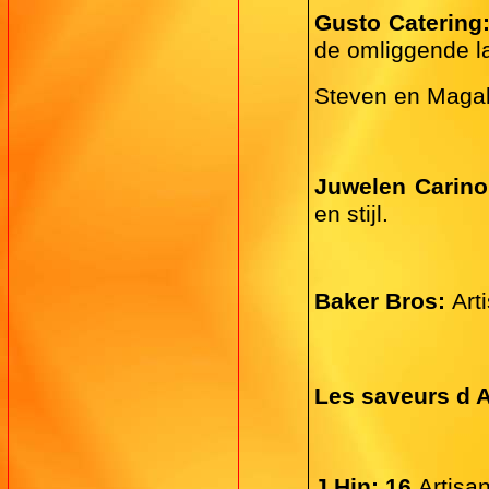
Gusto Catering
de omliggende l
Steven en Magali
Juwelen Carin
en stijl.
Baker Bros:
Art
Les saveurs d
J.Hin: 16
Artisa