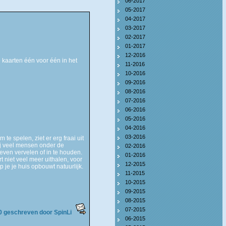
06-2017
05-2017
04-2017
03-2017
02-2017
01-2017
12-2016
e kaarten één voor één in het
11-2016
10-2016
09-2016
08-2016
07-2016
06-2016
05-2016
04-2016
03-2016
te spelen, ziet er erg fraai uit
bij veel mensen onder de
02-2016
oeven vervelen of in te houden.
01-2016
rt niet veel meer uithalen, voor
12-2015
je je huis opbouwt natuurlijk.
11-2015
10-2015
09-2015
08-2015
07-2015
0 geschreven door SpinLi
06-2015