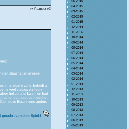
05-2015
04-2015
>> Reageer (0)
03-2015
02-2015
01-2015
12-2014
11-2014
10-2014
09-2014
08-2014
07-2014
06-2014
liest
05-2014
04-2014
endien staat het schermpje
03-2014
02-2014
01-2014
och niet doet wat het belooft te
12-2013
 er te veel stapjes en fiddly
aleer het op tafel kwam en had
11-2013
 Ik had ronde na ronde meer het
10-2013
cht Zoch deze Essen twee andere
09-2013
08-2013
07-2013
0 geschreven door SpinLi
06-2013
05-2013