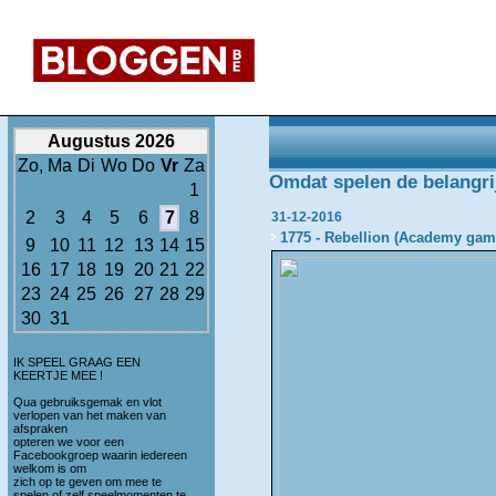
Augustus 2026
Zo,
Ma
Di
Wo
Do
Vr
Za
Omdat spelen de belangrijk
1
2
3
4
5
6
7
8
31-12-2016
1775 - Rebellion (Academy gam
9
10
11
12
13
14
15
16
17
18
19
20
21
22
23
24
25
26
27
28
29
30
31
IK SPEEL GRAAG EEN
KEERTJE MEE !
Qua gebruiksgemak en vlot
verlopen van het maken van
afspraken
opteren we voor een
Facebookgroep waarin iedereen
welkom is om
zich op te geven om mee te
spelen of zelf speelmomenten te