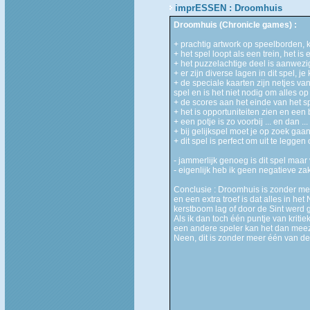
imprESSEN : Droomhuis
Droomhuis (Chronicle games) :
+ prachtig artwork op speelborden, 
+ het spel loopt als een trein, het i
+ het puzzelachtige deel is aanwezi
+ er zijn diverse lagen in dit spel, j
+ de speciale kaarten zijn netjes va
spel en is het niet nodig om alles o
+ de scores aan het einde van het sp
+ het is opportuniteiten zien en een 
+ een potje is zo voorbij ... en dan 
+ bij gelijkspel moet je op zoek gaa
+ dit spel is perfect om uit te legg
- jammerlijk genoeg is dit spel maar 
- eigenlijk heb ik geen negatieve za
Conclusie : Droomhuis is zonder meer 
en een extra troef is dat alles in h
kerstboom lag of door de Sint werd ge
Als ik dan toch één puntje van kritie
een andere speler kan het dan meezi
Neen, dit is zonder meer één van de b