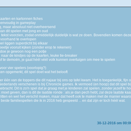
kaarten en kartonnen fiches
s eenvoudig in gameplay
g, maar absoluut niet overheersend
e kan dit spelen met jong en oud
n tekst voorzien, zodat onmiddellijk duidelijk is wat ze doen. Bovendien komen dez
p voorhand te overlopen
el liggen superdicht bij elkaar
beetje vooruit kijken (zonder erop te rekenen)
... doe je gewoon nog een potje
n naar de kindjes op de kaarten, leuke tie-breaker
en of te demoën, je gaat héél véél volk kunnen overtuigen om mee te spelen
voor vier spelers (voorlopig?)
ken opgemerkt, dit spel doet wat het belooft
één van de toppers die dit najaar bij ons op tafel kwam. Het is toegankelijk, fijn om 
et Nederlands verschenen is bij Chronicle games. Ik vermoed (en hoop) dat dit spel 
bracht. Dit is zo'n spel dat je graag met je kinderen zal spelen, zonder jezelf te h
k moet geven, dan is dit de laatste ronde : als je dan pech hebt, zal deze laatste kaa
tten en wel het verschil maken, maar dat heeft ook te maken met de manier waarop 
este familiespellen die ik in 2016 heb gespeeld ... en dat zijn er toch héél wat.
30-12-2016 om 00:0