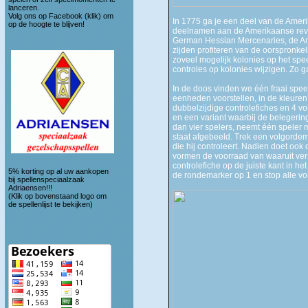
lanceren.
Volg ons op
Facebook (klik)
om
In 1775 ga je een deel van de Ameri
op de hoogte te blijven!
deelnamen aan de Amerikaanse revolu
German Hessian Mercenaries, de Amer
zijden profiteren van de oorspronkel
zoveel mogelijk kolonies op het spe
controles op kolonies wijzigen. Zo ga
In de doos vinden we één fraai speel
eenheden voorstellen, in de kleuren 
dubbelzijdige controlefiches en 4 v
en een variant waarbij de belegerin
dan vier spelers, neemt één speler m
staat afgebeeld. Trek een volgordem
die hij controleert. Nadien doet ook
vormen de voorraad van waaruit vers
controlefiche op de juiste kant in h
5% korting op al uw aankopen
de rondemarker op 1 en stop alle vo
bij spellenspeciaalzaak
Adriaensen!!!
(Klik op bovenstaand logo om
de spellenlijst te bekijken)