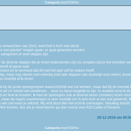
Categorie
:imprESSENs
zou verwachten van Zoch, want het is toch wat stout)
jes-van-plezier" mogen gaan, er gaat gelachen worden
 aangezien er veel stapjes zijn
r de diverse stapjes die je moet ondernemen zijn zo complex dat je het noorden ver
 wordt al gauw saai
essies en ik vermoed dat dit met het spel zelf te maken heeft
dig, maar nog steeds niet volledig (niet alle stappen zijn duidelijk voor velen), bov
s moeilijk af te lezen
t bij de juiste speelgroepen waarschijnlijk wel zal werken, maar dat bij de meeste t
wil z'n hemel wel verdienen ... door zo stout mogelijk te zijn. In realiteit vond ik dat
 en leuk te houden. Ik had de spelregels ook al diverse keren (moeten) lezen voor
d, maar de regels overbrengen is zeer moeilijk (en ik ben toch al wel wat gewend).
 wel ziet waar je uitkomt. Mij wist deze titel niet echt te overtuigen. Gelukkig bra
llen komen, dus als je moet kiezen ga dan vooral voor Kilt Castle of Dreams.
29-12-2016 om 00:0
Categorie
:imprESSENs