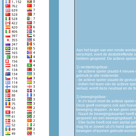
Aan het begin van een ronde worden 
verschijnt, voert de desbetreffende s
hebben gespeeld. De actieve speler v
1) versterkingsfase :
- de actieve speler plaatst 4 nieuw
gebruik je alle resterende
- de actieve speler plaatst de gevlu
- indien het team van de actieve spel
verlaat, wordt deze neutraal en de fi
2) bewegingsfase :
- In z'n beurt moet de actieve spele
Deze geeft overigens ook aan hoevee
beweging stoppen. Je kan geen ee
- Naast de bewegingskaarten heeft e
gespeeld als een bewegingskaart. Het
- Elke factie heeft ook een aantal 
mag hij er zoveel uit z'n hand spele
bewegen of kunnen gebruikt worden