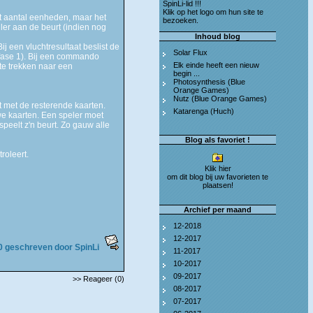
SpinLi-lid !!!
Klik op het logo om hun site te
t aantal eenheden, maar het
bezoeken.
ler aan de beurt (indien nog
Inhoud blog
 een vluchtresultaat beslist de
Solar Flux
 fase 1). Bij een commando
Elk einde heeft een nieuw
te trekken naar een
begin ...
Photosynthesis (Blue
Orange Games)
Nutz (Blue Orange Games)
et met de resterende kaarten.
Katarenga (Huch)
uwe kaarten. Een speler moet
eelt z'n beurt. Zo gauw alle
Blog als favoriet !
roleert.
Klik hier
om dit blog bij uw favorieten te
plaatsen!
Archief per maand
12-2018
12-2017
0 geschreven door SpinLi
11-2017
10-2017
09-2017
>> Reageer (0)
08-2017
07-2017