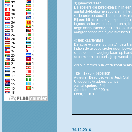
3) gevechtsfase :
De spelers die betrokken zijn in ee
aantal dobbelstenen voorzien in het
vertegenwoordigd). De mogelijke res
Bij een hit moet de tegenspeler één
tegenstander welke eenheden hij in 
(lege dobbelsteenzijde) tenslotte m
aangrenzende regio, die niet bezet i
4) trek kaartenfase :
De actieve speler vult na z'n beurt,
Indien de actieve speler geen bewegi
steeds een bewegingskaart op hande
spelers aan de beurt zijn geweest, e
Als alle facties hun vredekaart heb
Titel : 1775 - Rebellion
Auteurs : Beau Beckett & Jeph Stahl
Uitgeverij : Academy games
Aantal spelers : 2-4
Speelduur : 60-120 min.
Leeftijd : 10+
30-12-2016