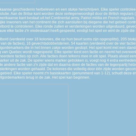
kaanse geschiedenis herbeleven en een stukje herschrijven. Elke speler controleert
tie. Aan de Britse kant worden deze vertegenwoordigd door de British regulars (re
ikaanse kant bestaat uit het Continental army, Patriot militia en French regular
ijke inwoners van het continent die zich aansluiten bij diegene die het gebied contr
elbord te controleren. Elke ronde zullen er versterkingen worden uitgestuurd, ge
uw elke factie z'n vredeskaart heeft gespeeld, eindigt het spel en wint de zijde die
bord (verdeeld over 16 kolonies, die op hun beurt soms zijn opgesplitst), 205 blokj
van de facties), 16 gevechtsdobbelstenen, 54 kaarten (verdeeld over de vier factie
olgordemarkers die in het linnen zakje worden gestopt. Het spel komt met een stand
g van Quebec wordt nagespeeld. Elke speler kiest een factie en neemt het overeen
eerdere facties op zich. Alle facties doen telkens mee in elk spel. Plaats alvast e
arker uit de zak. De speler wiens marker getrokken is, voegt nog 4 extra eenheden 
 de andere factie van z'n zijde dat en daarna doen de facties van de tegenpartij he
terkingen worden gehaald. De kolonies die volledig door één zijde worden gecont
et gebied. Elke speler neemt z'n basiskaarten (genummerd van 1-12), schudt deze en
rlgordemarkers terug in de zak. Het spel kan beginnen.