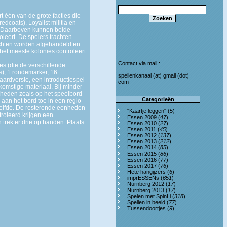
 één van de grote facties die
dcoats), Loyalist militia en
s. Daarboven kunnen beide
oleert. De spelers trachten
vechten worden afgehandeld en
 het meeste kolonies controleert.
Contact via mail :
es (die de verschillende
s), 1 rondemarker, 16
spellenkanaal (at) gmail (dot)
aardversie, een introductiespel
com
komstige materiaal. Bij minder
enheden zoals op het speelbord
Categorieën
aan het bord toe in een regio
tzelfde. De resterende eenheden
"Kaartje leggen" (
5
)
roleerd krijgen een
Essen 2009 (
47
)
 trek er drie op handen. Plaats
Essen 2010 (
27
)
Essen 2011 (
45
)
Essen 2012 (
137
)
Essen 2013 (
212
)
Essen 2014 (
85
)
Essen 2015 (
86
)
Essen 2016 (
77
)
Essen 2017 (
76
)
Hete hangijzers (
6
)
imprESSENs (
651
)
Nürnberg 2012 (
17
)
Nürnberg 2013 (
17
)
Spelen met SpinLi (
318
)
Spellen in beeld (
77
)
Tussendoortjes (
9
)