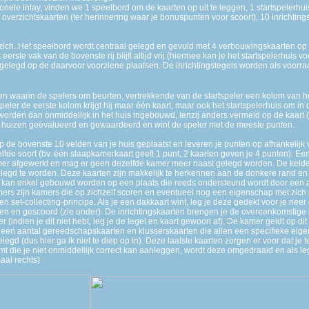
onele inlay, vinden we 1 speelbord om de kaarten op uit te leggen, 1 startspelerhuis
 overzichtskaarten (ter herinnering waar je bonuspunten voor scoort), 10 inrichtin
r zich. Het speelbord wordt centraal gelegd en gevuld met 4 verbouwingskaarten op 
eerste vak van de bovenste rij blijft altijd vrij (hiermee kan je het startspelerhuis 
rgelegd op de daarvoor voorziene plaatsen. De inrichtingstegels worden als voorra
den waarin de spelers om beurten, vertrekkende van de startspeler een kolom van h
speler de eerste kolom krijgt hij maar één kaart, maar ook het startspelerhuis om in
rden dan onmiddellijk in het huis ingebouwd, tenzij anders vermeld op de kaart (
 huizen geëvalueerd en gewaardeerd en wint de speler met de meeste punten.
de bovenste 10 velden van je huis geplaatst en leveren je punten op afhankelijk
lfde soort (bv. één slaapkamerkaart geeft 1 punt, 2 kaarten geven je 4 punten). 
amer afgewerkt en mag er geen dezelfde kamer meer naast gelegd worden. De keld
legd te worden. Deze kaarten zijn makkelijk te herkennen aan de donkere rand en 
 kan enkel gebouwd worden op een plaats die reeds ondersteund wordt door een a
mers zijn kamers die op zichzelf scoren en eventueel nog een eigenschap met zic
 set-collecting-principe. Als je een dakkaart wint, leg je deze gedekt voor je neer
n en gescoord (zie onder). De inrichtingskaarten brengen je de overeenkomstige in
indien je dit niet hebt, leg je de tegel en kaart gewoon af). De kamer geldt op di
k een aantal gereedschapskaarten en klusserskaarten die allen een specifieke eig
elegd (dus hier ga ik niet te diep op in). Deze laatste kaarten zorgen er voor dat j
t die je niet onmiddellijk correct kan aanleggen, wordt deze omgedraaid en als leg
aal rechts)