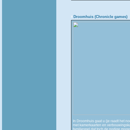
Droomhuis (Chronicle games)
In Droomhuis gaat u (je raadt het n
met kamerkaarten en verbouwingskaar
familiespel dat toch de nodige moge