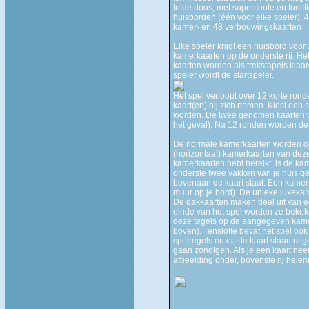
In de doos, met supercoole en functi
huisborden (één voor elke speler), 4
kamer- en 48 verbouwingskaarten.
Elke speler krijgt een huisbord voo
kamerkaarten op de onderste rij. Het 
kaarten worden als trekstapels klaa
speler wordt de startspeler.
Het spel verloopt over 12 korte ron
kaart(en) bij zich nemen. Kiest een 
worden. De twee genomen kaarten wo
het geval). Na 12 ronden worden de
De normale kamerkaarten worden op 
(horizontaal) kamerkaarten van deze
kamerkaarten hebt bereikt, is de k
onderste twee vakken van je huis ge
bovenaan de kaart staat. Een kamer
muur op je bord). De unieke luxeka
De dakkaarten maken deel uit van een
einde van het spel worden ze bekeke
deze tegels op de aangegeven kamer (
boven). Tenslotte bevat het spel oo
spelregels en op de kaart staan uitg
gaan zondigen. Als je een kaart neem
afbeelding onder, bovenste rij helem