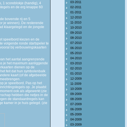
03-2011
, 1 scoreblokje (handig), 4
gstegels en de erg knappe 60
02-2011
01-2011
12-2010
de bovenste rij en 5
11-2010
voor je winnen). De resterende
ad klaargelegd en de jongste
10-2010
09-2010
08-2010
et speelbord kiezen en de
07-2010
 de volgende ronde startspeler te
vooral bij verbouwingskaarten
06-2010
05-2010
04-2010
 van het aantal aangrenzende
Eens je het maximum aanliggende
03-2010
erkaarten dienen op de
02-2010
het feit dat hun symbolenbalk
01-2010
ndere kaart (of de afgebeelde
12-2009
h meebrengen.
 op je speelbord. Pas op het
11-2009
richtingstegels op. Je plaatst
10-2009
t moment ook als afgewerkt (zie
09-2009
enschap hebben die netjes in de
e tegen de standaardregels kan
08-2009
e kamer in je huis gelegd. (zie
07-2009
06-2009
05-2009
04-2009
03-2009