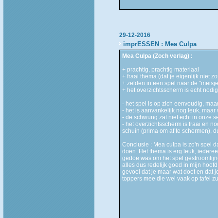
29-12-2016
imprESSEN : Mea Culpa
Mea Culpa (Zoch verlag) :
+ prachtig, prachtig materiaal
+ fraai thema (dat je eigenlijk niet 
+ zelden in een spel naar de "meis
+ het overzichtsscherm is echt nodig
- het spel is op zich eenvoudig, maa
- het is aanvankelijk nog leuk, maar
- de schwung zat niet echt in onze s
- het overzichtsscherm is fraai en no
schuin (prima om af te schermen), du
Conclusie : Mea culpa is zo'n spel da
doen. Het thema is erg leuk, iedereen 
gedoe was om het spel gestroomlijnd
alles dus redelijk goed in mijn hoof
gevoel dat je maar wat doet en dat je
toppers mee die wel vaak op tafel zu