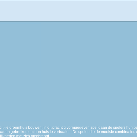
ooit) je droomhuis bouwen. In dit prachtig vormgegeven spel gaan de spelers hun p
ten gebruiken om hun huis te verfraaien. De speler die de mooiste combinaties we
lijkheden met zich meebrengt.