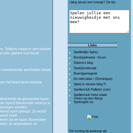
Bezoek je onze nieuwe blog alvast een keertje? Zie bij de links!
Links
en. Telkens nadat er een marker
Spellenlijst SpinLi
ot alle spelers hun beurt
Bordspelmania : forum
Ditterio's blog
Spel(l)enderwijs
raad onvoldoende eenheden bevat,
Boardgamegeek
De tafel plakt ! (Dominique)
ndien het team deze kolonie
SpinLi's nieuwe blog !!!
Spellenclub Pallieter (Lier)
Spellenclub Heist statie
(Heist-op-den-Berg)
afhankelijk de gespeelde kaart.
Spelregels.eu
e vijand binnenvalt, moet je je
 bewogen worden.
eelbord open gelegd. Ze wordt
eeld heeft.
geven op de kaart. Bovendien
tsen, te verplaatsen, te
5% korting bij aankoop als