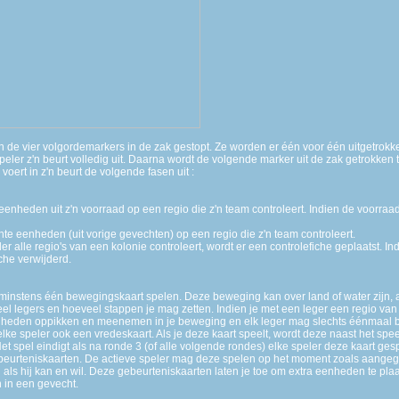
de vier volgordemarkers in de zak gestopt. Ze worden er één voor één uitgetrokk
peler z'n beurt volledig uit. Daarna wordt de volgende marker uit de zak getrokken t
oert in z'n beurt de volgende fasen uit :
e eenheden uit z'n voorraad op een regio die z'n team controleert. Indien de voor
chte eenheden (uit vorige gevechten) op een regio die z'n team controleert.
er alle regio's van een kolonie controleert, wordt er een controlefiche geplaatst. I
che verwijderd.
r minstens één bewegingskaart spelen. Deze beweging kan over land of water zijn, 
l legers en hoeveel stappen je mag zetten. Indien je met een leger een regio van d
nheden oppikken en meenemen in je beweging en elk leger mag slechts éénmaal
lke speler ook een vredeskaart. Als je deze kaart speelt, wordt deze naast het sp
 spel eindigt als na ronde 3 (of alle volgende rondes) elke speler deze kaart gesp
gebeurteniskaarten. De actieve speler mag deze spelen op het moment zoals aange
n als hij kan en wil. Deze gebeurteniskaarten laten je toe om extra eenheden te plaa
 in een gevecht.