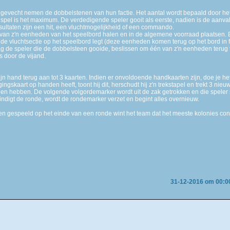
n gevecht nemen de dobbelstenen van hun factie. Het aantal wordt bepaald door he
 spel is het maximum. De verdedigende speler gooit als eerste, nadien is de aanval
ultaten zijn een hit, een vluchtmogelijkheid of een commando.
 van z'n eenheden van het speelbord halen en in de algemene voorraad plaatsen. Bij
de vluchtsectie op het speelbord legt (deze eenheden komen terug op het bord in
ag de speler die de dobbelsteen gooide, beslissen om één van z'n eenheden terug 
s door de vijand.
 zijn hand terug aan tot 3 kaarten. Indien er onvoldoende handkaarten zijn, doe je h
ngskaart op handen heeft, toont hij dit, herschudt hij z'n trekstapel en trekt 3 nie
n hebben. De volgende volgordemarker wordt uit de zak getrokken en die speler sp
indigt de ronde, wordt de rondemarker verzet en begint alles overnieuw.
ben gespeeld op het einde van een ronde wint het team dat het meeste kolonies cont
31-12-2016 om 00:0