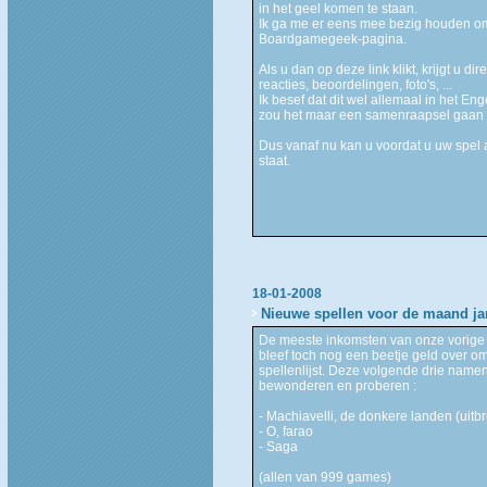
in het geel komen te staan.
Ik ga me er eens mee bezig houden om
Boardgamegeek-pagina.
Als u dan op deze link klikt, krijgt u d
reacties, beoordelingen, foto's, ...
Ik besef dat dit wel allemaal in het En
zou het maar een samenraapsel gaan w
Dus vanaf nu kan u voordat u uw spel 
staat.
18-01-2008
Nieuwe spellen voor de maand ja
De meeste inkomsten van onze vorige 
bleef toch nog een beetje geld over om
spellenlijst. Deze volgende drie name
bewonderen en proberen :
- Machiavelli, de donkere landen (uitbr
- O, farao
- Saga
(allen van 999 games)