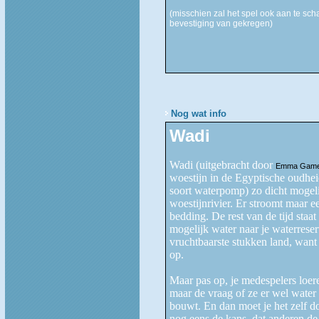
(misschien zal het spel ook aan te sch
bevestiging van gekregen)
Nog wat info
Wadi
Wadi (uitgebracht door
Emma Gam
woestijn in de Egyptische oudheid
soort waterpomp) zo dicht mogeli
woestijnrivier. Er stroomt maar e
bedding. De rest van de tijd staat
mogelijk water naar je waterreser
vruchtbaarste stukken land, want
op.
Maar pas op, je medespelers loer
maar de vraag of ze er wel water 
bouwt. En dan moet je het zelf d
nog eens de kans, dat anderen de