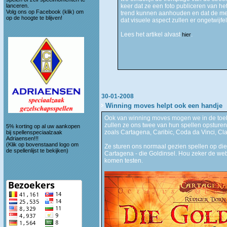
lanceren.
keer dat ze een foto publiceren van he
Volg ons op
Facebook (klik)
om
trend kunnen aanhouden en dat de men
op de hoogte te blijven!
dat visuele aspect zullen er ongetwijfe
Lees het artikel alvast
.
hier
30-01-2008
Winning moves helpt ook een handje
Ook van winning moves mogen we in de toe
zullen ze ons twee van hun spellen opsturen
5% korting op al uw aankopen
zoals Cartagena, Caribic, Coda da Vinci, Clan
bij spellenspeciaalzaak
Adriaensen!!!
(Klik op bovenstaand logo om
Ze sturen ons normaal gezien spellen op die 
de spellenlijst te bekijken)
Cartagena - die Goldinsel. Hou zeker de web
komen testen.