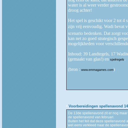
water is al weer verder gestroomd
droog achter!
Het spel is geschikt voor 2 tot 4 s
zijn vrij eenvoudig. Wadi bevat ve
scenario bedenken. Dat zorgt voor
kan net zo goed strategisch gesp
mogelijkheden voor verschillende
Inhoud: 39 Landtegels, 17 Wadite
(gemaakt van glas!) en
.
spelregels
(bron :
)
www.emmagames.com
Voorbereidingen spellenavond 14
De 13de spellenavond zit er nog maar n
de spellenavond van februari.
Buiten het feit dat deze spellenavond 
wel eens verkleed naar de spellenavo