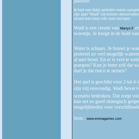
gekomen.
Ik had een tijdje geleden reeds aange
zijn spel "Wadi" zal komen demonstrer
alvast wat meer info over het spel :
Wadi is een creatie van
en
Martyn F
woestijn. Je kruipt in de huid v
Water is schaars. Je bouwt je wat
probeert zo veel mogelijk waterre
al snel bezet. En er is veel te w
pompen? Kun je beter zelf dat wa
durf je dat risico te nemen?
Het spel is geschikt voor 2 tot 4 s
zijn vrij eenvoudig. Wadi bevat ve
scenario bedenken. Dat zorgt voor
kan net zo goed strategisch gesp
mogelijkheden voor verschillende
bron :
www.emmagames.com