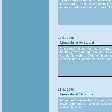
Bij vele spellen staan ook interessante
Ik zou zeggen, ga eens op zoek bij jouw
immens goede site voor de bord- en ka
23-01-2008
Nieuwsbrief verstuurd
De nieuwsbrief voor de maand februari 
mailbox gekregen. Stuur ook gerust uw
voor de nieuwsbrief. Of ik hem uiteind
verschil, maar ik opteer toch liever dat 
21-01-2008
Nieuwsbrief 14 online
Indien u niet kan wachten tot woensda
bewonderen op onze website. Gewoon e
vast wel bij terecht.