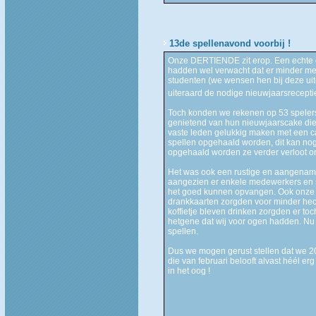
13de spellenavond voorbij !
Onze DERTIENDE zit erop. Een echte 
hadden wel verwacht dat er minder me
studenten (we wensen hen bij deze uit
uiteraard de nodige nieuwjaarsrecep
Toch konden we rekenen op 53 spelers
genietend van hun nieuwjaarscake di
vaste leden gelukkig maken met een c
spellen opgehaald worden, dit kan nog
opgehaald worden ze verder verloot on
Het was ook een rustige en aangename
aangezien er enkele medewerkers en s
het goed kunnen opvangen. Ook onze n
drankkaarten zorgden voor minder hect
koffietje bleven drinken zorgden er toc
hetgene dat wij voor ogen hadden. Nu 
spellen.
Dus we mogen gerust stellen dat we 2
die van februari belooft alvast héél e
in het oog !