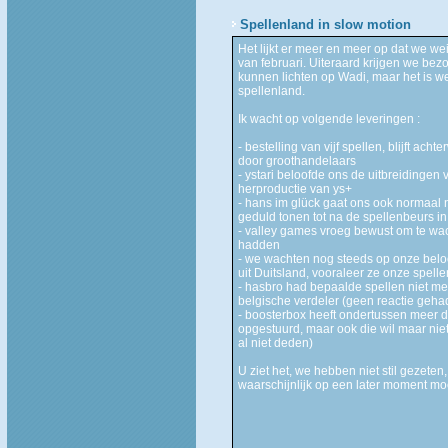
Spellenland in slow motion
Het lijkt er meer en meer op dat we 
van februari. Uiteraard krijgen we be
kunnen lichten op Wadi, maar het is we
spellenland.
Ik wacht op volgende leveringen :
- bestelling van vijf spellen, blijft ac
door groothandelaars
- ystari beloofde ons de uitbreidinge
herproductie van ys+
- hans im glück gaat ons ook normaal
geduld tonen tot na de spellenbeurs in
- valley games vroeg bewust om te wac
hadden
- we wachten nog steeds op onze beloo
uit Duitsland, vooraleer ze onze spell
- hasbro had bepaalde spellen niet me
belgische verdeler (geen reactie geha
- boosterbox heeft ondertussen meer 
opgestuurd, maar ook die wil maar niet 
al niet deden)
U ziet het, we hebben niet stil gezete
waarschijnlijk op een later moment mo