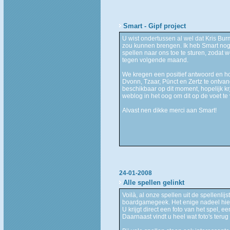
Smart - Gipf project
U wist ondertussen al wel dat Kris Bu
zou kunnen brengen. Ik heb Smart nog
spellen naar ons toe te sturen, zodat 
tegen volgende maand.
We kregen een positief antwoord en ho
Dvonn, Tzaar, Pünct en Zertz te ontva
beschikbaar op dit moment, hopelijk krj
weblog in het oog om dit op de voet te
Alvast nen dikke merci aan Smart!
24-01-2008
Alle spellen gelinkt
Voilà, al onze spellen uit de spellenlij
boardgamegeek. Het enige nadeel hierv
U krijgt direct een foto van het spel, e
Daarnaast vindt u heel wat foto's terug v