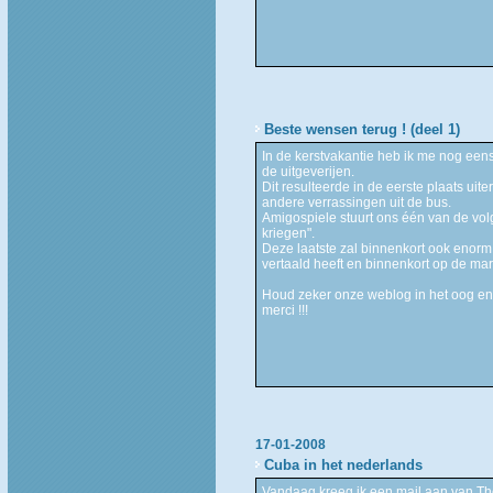
Beste wensen terug ! (deel 1)
In de kerstvakantie heb ik me nog ee
de uitgeverijen.
Dit resulteerde in de eerste plaats uit
andere verrassingen uit de bus.
Amigospiele stuurt ons één van de vol
kriegen".
Deze laatste zal binnenkort ook enorm
vertaald heeft en binnenkort op de ma
Houd zeker onze weblog in het oog en 
merci !!!
17-01-2008
Cuba in het nederlands
Vandaag kreeg ik een mail aan van Th