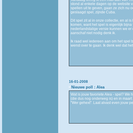
stond al enkele dagen op de website 
spellen uit te geven, gaan ze zich nu 
geslaagd spel, zijnde Cuba.
Dit spel zit al in onze collectie, en al 
komen, want het spel is eigenlijk bijna
nederlandstalige versie kunnen we er 
aanschaf niet nodig denk ik.
Ik raad wel iedereen aan om het spel b
wenst over te gaan. Ik denk wel dat het
16-01-2008
Nieuwe poll : Alea
Wat is jouw favoriete Alea - spel? We 
(die dus nog onderweg is) en in maar
"Wer gehext". Laat alvast even jouw pe