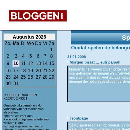
Sp
Augustus 2026
Zo,
Ma
Di
Wo
Do
Vr
Za
Omdat spelen de belangrijk
1
2
3
4
5
6
7
8
31-01-2008
Morgen piraat ... euh paraat!
9
10
11
12
13
14
15
Morgen is het weeral zover, onze veert
16
17
18
19
20
21
22
oog gehouden en mogen we u verwelko
23
24
25
26
27
28
29
ons eigenlijk niet zo veel uit. Laat o
diegene die het creatiefst over de vloe
30
31
IK SPEEL GRAAG EEN
KEERTJE MEE !
Qua gebruiksgemak en vlot
verlopen van het maken van
afspraken
opteren we voor een
Frontpage
Facebookgroep waarin iedereen
welkom is om
SpinLi gaat er stilaan op vooruit. Na 
zich op te geven om mee te
we eindelijk de frontpage van de streek
spelen of zelf speelmomenten te