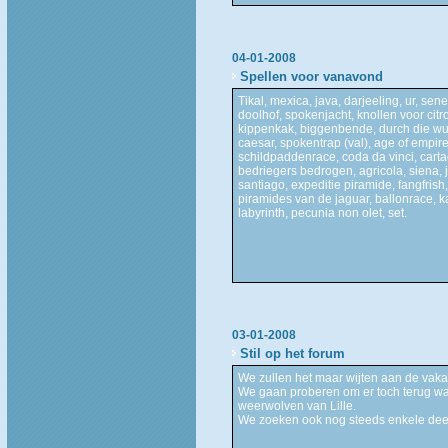
04-01-2008
Spellen voor vanavond
Tikal, mexica, java, darjeeling, ur, se
doolhof, spokenjacht, knollen voor citr
kippenkak, biggenbende, durch die wuste
caesar, spokentrap (val), age of empires
schildpaddenrace, coda da vinci, cart
bedriegers bedrogen, agricola, siena, 
santiago, expeditie piramide, fangfrish
piramides van de jaguar, ballonrace, kah
labyrinth, pecunia non olet, set.
03-01-2008
Stil op het forum
We zullen het maar wijten aan de vakan
We gaan proberen om er toch terug wat 
weerwolven van Lille.
We zoeken ook nog steeds enkele deelne