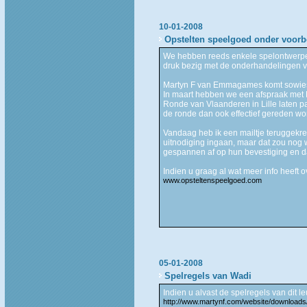
10-01-2008
Opstelten speelgoed onder voor
We hebben reeds enkele spelontwerper
druk bezig met de onderhandelingen 
Martyn F van Emmagames komt sowieso 
In maart hebben we een afspraak met K
Ronde van Vlaanderen in Lille laten p
de ronde dan ook effectief gereden wor
Vandaag heb ik een mailtje teruggekre
uitnodiging ingaan, maar dat zou nog 
gespannen af op hun bevestiging en da
Indien u graag al wat meer info heeft o
www.opsteltenspeelgoed.com
05-01-2008
Spelregels van Wadi
Indien u alvast de spelregels van dit l
http://www.martynf.com/website/downloads