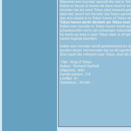
Wanneer een monster aanvalt die niet in Tok
Indien er keuze is tussen de twee moet er ee
monster dat als eerst Tokyo stad inneemt g
stad niet, levert het monster dat Tokyo aanv
dan een plaats in in Tokyo haven of Tokyo sta
Tokyo haven werkt identiek als Tokyo stad
Indien een monster in Tokyo haven wordt aan
schadepunten eerst zijn ontvangen natuurlijk
hij reeds op weg is naar Tokyo stad, in dit g
haven tegelijk bezetten.
Indien een monster wordt geëlimineerd en di
worden bezet. Het monster dat op dit ogenbli
(Een kaart die refereert naar Tokyo, doet dit
Titel : King of Tokyo
Auteur : Richard Garfield
Uitgeverij : Iello
Aantal spelers : 2-6
Leeftijd : 8+
Speelduur : 30 min.