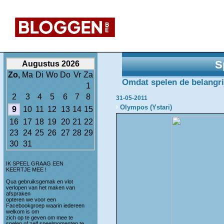
S
Augustus 2026
Zo,
Ma
Di
Wo
Do
Vr
Za
Omdat spelen de belangrijk
1
2
3
4
5
6
7
8
31-05-2011
Olympos (Ystari)
9
10
11
12
13
14
15
16
17
18
19
20
21
22
23
24
25
26
27
28
29
30
31
IK SPEEL GRAAG EEN
KEERTJE MEE !
Qua gebruiksgemak en vlot
verlopen van het maken van
afspraken
opteren we voor een
Facebookgroep waarin iedereen
welkom is om
zich op te geven om mee te
spelen of zelf speelmomenten te