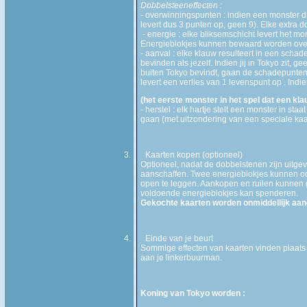
Dobbelsteeneffecten :
- overwinningspunten : indien een monster dr
levert dus 3 punten op, geen 9). Elke extra d
- energie : elke bliksemschicht levert het mo
Energieblokjes kunnen bewaard worden ove
- aanval : elke klauw resulteert in een schad
bevinden als jezelf. Indien jij in Tokyo zit, g
buiten Tokyo bevindt, gaan de schadepunten
levert een verlies van 1 levenspunt op . Indien
(het eerste monster in het spel dat een kl
- herstel : elk hartje stelt een monster in s
gaan (met uitzondering van een speciale kaar
3.
Kaarten kopen (optioneel)
Optioneel, nadat de dobbelstenen zijn uitg
aanschaffen. Twee energieblokjes kunnen oo
open te leggen. Aankopen en ruilen kunnen 
voldoende energieblokjes kan spenderen.
Gekochte kaarten worden onmiddellijk aan
4.
Einde van je beurt
Sommige effecten van kaarten vinden plaats 
aan je linkerbuurman.
Koning van Tokyo worden :