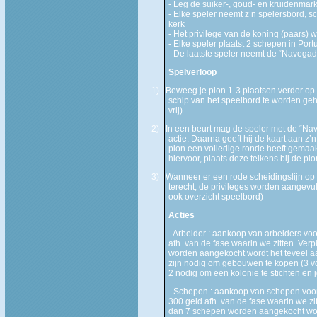
- Leg de suiker-, goud- en kruidenmark
- Elke speler neemt z’n spelersbord, s
kerk
- Het privilege van de koning (paars) w
- Elke speler plaatst 2 schepen in Port
- De laatste speler neemt de “Navegador
Spelverloop
1)
Beweeg je pion 1-3 plaatsen verder op de
schip van het speelbord te worden gehaa
vrij)
2)
In een beurt mag de speler met de “Nave
actie. Daarna geeft hij de kaart aan z
pion een volledige ronde heeft gemaak
hiervoor, plaats deze telkens bij de pio
3)
Wanneer er een rode scheidingslijn op
terecht, de privileges worden aangevu
ook overzicht speelbord)
Acties
- Arbeider : aankoop van arbeiders voo
afh. van de fase waarin we zitten. Verp
worden aangekocht wordt het teveel aa
zijn nodig om gebouwen te kopen (3 vo
2 nodig om een kolonie te stichten en j
- Schepen : aankoop van schepen voor
300 geld afh. van de fase waarin we zi
dan 7 schepen worden aangekocht word