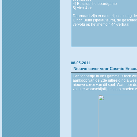
4) Busstop the boardgame
5) Alex & co
Daarnaast zijn er natuurlijk ook nog d
Ulrich Blum (spelauteurs), de geschied
vervolg op het memoir '44-verhaal.
08-05-2011
Nieuwe cover voor Cosmic Encou
Een toppertje in ons gamma is toch wel
aankoop van de 2de uitbreiding alweer
nieuwe cover van dit spel. Wanneer de n
zal u er waarschijnlijk niet op moeten 