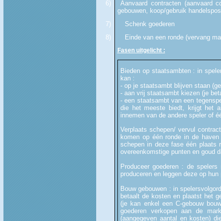
6)
Aanvaard contracten (aanvaard c
gebouwen, koop/gebruik handelspos
7)
Schenk goederen
8)
Einde van een ronde (vervang ma
Fasen uitgelicht :
Bieden op staatsambten : in spele
kan :
- op je staatsambt blijven staan (g
- aan vrij staatsambt kiezen (je bet
- een staatsambt van een tegenspe
die het meeste biedt, krijgt het 
innemen van de andere speler of é
Verplaats schepen/ vervul contra
komen op één ronde in de haven b
schepen in deze fase één plaats r
overeenkomstige punten en goud da
Produceer goederen : de spelers 
produceren en leggen deze op hun
Bouw gebouwen : in spelersvolgor
betaalt de kosten en plaatst het 
(je kan enkel een C-gebouw bouw
goederen verkopen aan de mark
(aangegeven aantal en kosten) di