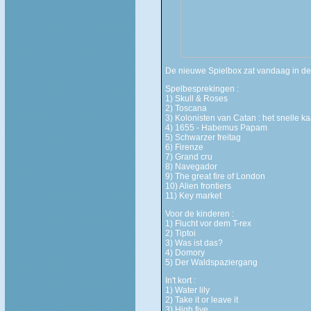
De nieuwe Spielbox zat vandaag in de
Spelbesprekingen :
1) Skull & Roses
2) Toscana
3) Kolonisten van Catan : het snelle ka
4) 1655 - Habemus Papam
5) Schwarzer freitag
6) Firenze
7) Grand cru
8) Navegador
9) The great fire of London
10) Alien frontiers
11) Key market
Voor de kinderen :
1) Flucht vor dem T-rex
2) Tiptoi
3) Was ist das?
4) Domory
5) Der Waldspaziergang
In't kort :
1) Water lily
2) Take it or leave it
3) High five