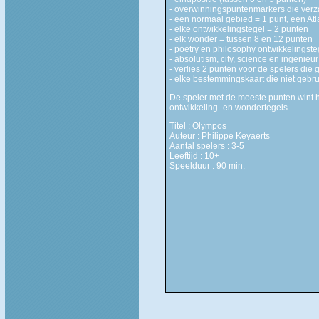
- overwinningspuntenmarkers die verz
- een normaal gebied = 1 punt, een Atl
- elke ontwikkelingstegel = 2 punten
- elk wonder = tussen 8 en 12 punten
- poetry en philosophy ontwikkelingste
- absolutism, city, science en ingenie
- verlies 2 punten voor de spelers die
- elke bestemmingskaart die niet gebrui
De speler met de meeste punten wint he
ontwikkeling- en wondertegels.
Titel : Olympos
Auteur : Philippe Keyaerts
Aantal spelers : 3-5
Leeftijd : 10+
Speelduur : 90 min.