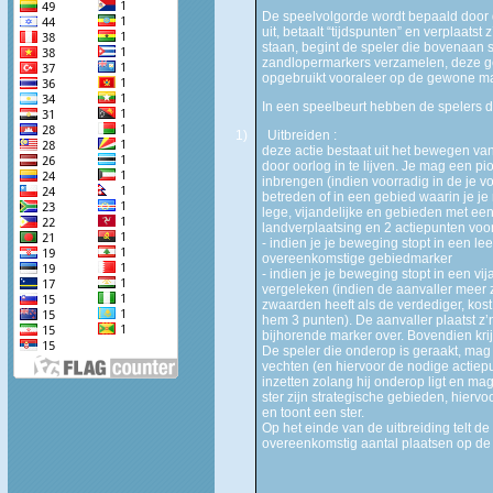
De speelvolgorde wordt bepaald door de 
uit, betaalt “tijdspunten” en verplaatst
staan, begint de speler die bovenaan s
zandlopermarkers verzamelen, deze ge
opgebruikt vooraleer op de gewone man
In een speelbeurt hebben de spelers de
1)
Uitbreiden :
deze actie bestaat uit het bewegen va
door oorlog in te lijven. Je mag een p
inbrengen (indien voorradig in de je v
betreden of in een gebied waarin je je 
lege, vijandelijke en gebieden met een
landverplaatsing en 2 actiepunten voo
- indien je je beweging stopt in een l
overeenkomstige gebiedmarker
- indien je je beweging stopt in een vi
vergeleken (indien de aanvaller meer z
zwaarden heeft als de verdediger, kost
hem 3 punten). De aanvaller plaatst z
bijhorende marker over. Bovendien kri
De speler die onderop is geraakt, mag i
vechten (en hiervoor de nodige actiep
inzetten zolang hij onderop ligt en m
ster zijn strategische gebieden, hierv
en toont een ster.
Op het einde van de uitbreiding telt de 
overeenkomstig aantal plaatsen op de t