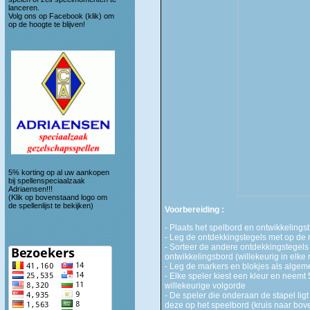
lanceren.
Volg ons op
Facebook (klik)
om
op de hoogte te blijven!
5% korting op al uw aankopen
bij spellenspeciaalzaak
Adriaensen!!!
(Klik op bovenstaand logo om
de spellenlijst te bekijken)
Voorbereiding :
- Plaats het spelbord en ontwikkelings
- Leg de ontdekkingstegels met op de ru
- Sorteer de andere ontdekkingstegels
ontwikkelingsbord (willekeurig in elke ri
- Leg de markers en blokjes als alge
- Elke speler kiest een kleur en neemt 
willekeurige volgorde
- De speler die onderaan de stapel ligt 
deze op het speelbord (kruis naar bo