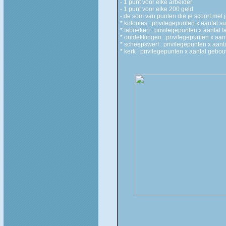
- 1 punt voor elke arbeider
- 1 punt voor elke 200 geld
- de som van punten die je scoort met 
* kolonies : privilegepunten x aantal s
* fabrieken : privilegepunten x aantal f
* ontdekkingen : privilegepunten x aa
* scheepswerf : privilegepunten x aa
* kerk : privilegepunten x aantal geb