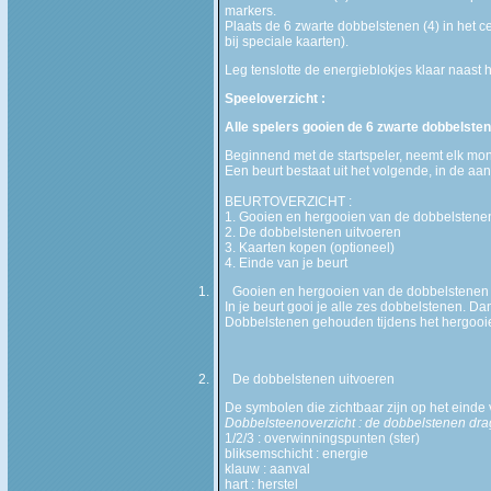
markers.
Plaats de 6 zwarte dobbelstenen (4) in het c
bij speciale kaarten).
Leg tenslotte de energieblokjes klaar naast 
Speeloverzicht :
Alle spelers gooien de 6 zwarte dobbelsten
Beginnend met de startspeler, neemt elk mons
Een beurt bestaat uit het volgende, in de a
BEURTOVERZICHT :
1. Gooien en hergooien van de dobbelstene
2. De dobbelstenen uitvoeren
3. Kaarten kopen (optioneel)
4. Einde van je beurt
1.
Gooien en hergooien van de dobbelstenen
In je beurt gooi je alle zes dobbelstenen. D
Dobbelstenen gehouden tijdens het hergooi
2.
De dobbelstenen uitvoeren
De symbolen die zichtbaar zijn op het einde v
Dobbelsteenoverzicht : de dobbelstenen dr
1/2/3 : overwinningspunten (ster)
bliksemschicht : energie
klauw : aanval
hart : herstel