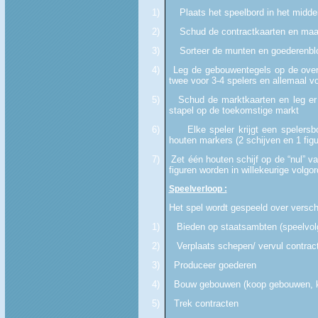
1)
Plaats het speelbord in het midde
2)
Schud de contractkaarten en maa
3)
Sorteer de munten en goederenblo
4)
Leg de gebouwentegels op de over
twee voor 3-4 spelers en allemaal vo
5)
Schud de marktkaarten en leg er 
stapel op de toekomstige markt
6)
Elke speler krijgt een spelers
houten markers (2 schijven en 1 figu
7)
Zet één houten schijf op de “nul” v
figuren worden in willekeurige volgo
Speelverloop :
Het spel wordt gespeeld over verschi
1)
Bieden op staatsambten (speelvolg
2)
Verplaats schepen/ vervul contrac
3)
Produceer goederen
4)
Bouw gebouwen (koop gebouwen, k
5)
Trek contracten