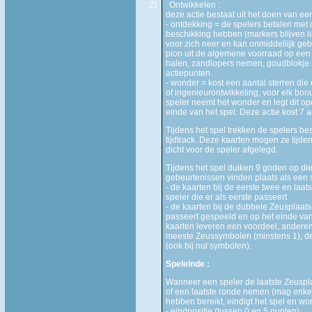
2)
Ontwikkelen :
deze actie bestaat uit het doen van e
- ontdekking = de spelers betalen met
beschikking hebben (markers blijven lig
voor zich neer en kan onmiddellijk g
pion uit de algemene voorraad op een
halen, zandlopers nemen, goudblokje
actiepunten.
- wonder = kost een aantal sterren die
of ingenieurontwikkeling, voor elk bo
speler neemt het wonder en legt dit op
einde van het spel. Deze actie kost 7 a
Tijdens het spel trekken de spelers b
tijdtrack. Deze kaarten mogen ze tijden
dicht voor de speler afgelegd.
Tijdens het spel duiken 9 goden op di
gebeurtenissen vinden plaats als een s
- de kaarten bij de eerste twee en laa
speler die er als eerste passeert
- de kaarten bij de dubbele Zeusplaat
passeert gespeeld en op het einde van
kaarten leveren een voordeel, anderen
meeste Zeussymbolen (minstens 1), de
(ook bij nul symbolen).
Speleinde :
Wanneer een speler de laatste Zeusplaa
of een laatste ronde nemen (mag enkel 
hebben bereikt, eindigt het spel en wo
- eindpositie (tussen 0 en 5 punten)