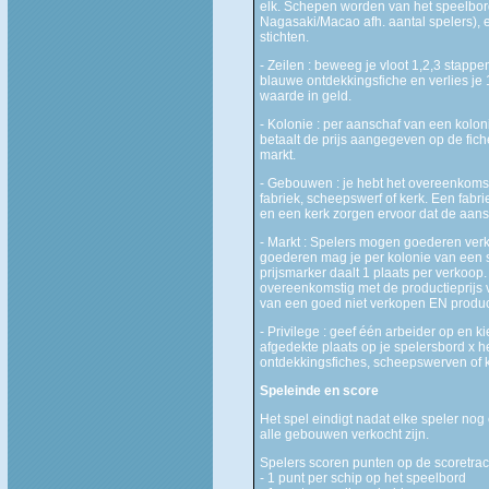
elk. Schepen worden van het speelbord
Nagasaki/Macao afh. aantal spelers), 
stichten.
- Zeilen : beweeg je vloot 1,2,3 stappe
blauwe ontdekkingsfiche en verlies je 
waarde in geld.
- Kolonie : per aanschaf van een kolon
betaalt de prijs aangegeven op de fich
markt.
- Gebouwen : je hebt het overeenkomst
fabriek, scheepswerf of kerk. Een fabr
en een kerk zorgen ervoor dat de aans
- Markt : Spelers mogen goederen verk
goederen mag je per kolonie van een s
prijsmarker daalt 1 plaats per verkoop. 
overeenkomstig met de productieprijs v
van een goed niet verkopen EN produ
- Privilege : geef één arbeider op en k
afgedekte plaats op je spelersbord x h
ontdekkingsfiches, scheepswerven of 
Speleinde en score
Het spel eindigt nadat elke speler no
alle gebouwen verkocht zijn.
Spelers scoren punten op de scoretrack
- 1 punt per schip op het speelbord