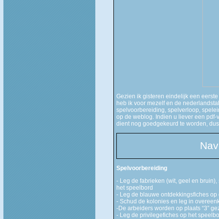
Gezien ik gisteren eindelijk een eerste
heb ik voor mezelf en de nederlandst
spelvoorbereiding, spelverloop, spelei
op de weblog. Indien u liever een pdf-v
dient nog goedgekeurd te worden, dus 
Nav
Spelvoorbereiding
- Leg de fabrieken (wit, geel en bruin)
het speelbord
- Leg de blauwe ontdekkingsfiches op
- Schud de kolonies en leg in overeen
-De arbeiders worden op plaats “3” ge
- Leg de privilegefiches op het speelb