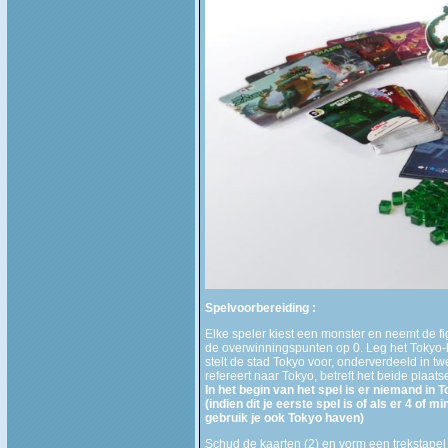
Spelvoorbereiding :
Elke speler kiest een monster en neemt de fi
de overwinningspunten op 0. Leg het Tokyo-bo
stelt de stad Tokyo voor, onderverdeeld in t
refereert naar Tokyo, betreft het beide plaats
In het begin van het spel is er niemand in T
(indien dit je eerste spel is of als er 4 of 
gebruik je ook Tokyo haven)
Schud de kaarten (2) en vorm een trekstapel 