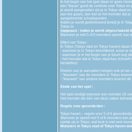
In het begin van het spel staan er geen mons
een “klauw” gooit de controle over Tokyo en 
je wordt aangevallen als je in Tokyo staat en 
aan toe gaan), dan kan je het monster dat je
aangebrachte schadepunten.
Indien je wordt geëlimineerd terwijl je in To
Tokyo in.
(opgepast : indien je wordt uitgeschakeld d
Wanneer je met 5 of 6 monsters speelt, kan j
Effect van Tokyo :
In Tokyo (Tokyo stad en Tokyo haven) staan h
- wanneer je in Tokyo terechtkomt, scoor je 
- wanneer je in het begin van je beurt nog s
- het monster dat in Tokyo staat kan zichzelf 
herstellen)
Doelen van je aanvallen hangen ook af van w
- “klauwen” van de monsters in Tokyo levere
- “klauwen” van andere monsters leveren de
Einde van het spel :
Het spel eindigt wanneer een monster 20 ove
Het monster die één van deze zaken behaald
Regels voor gevorderden :
Tokyo haven – regels voor 5 of 6 gevorderde
Wanneer je speelt met 5 of 6 monsters kan je
ruimte op in Tokyo, wat leuk is met veel mons
Monsters in Tokyo stad of Tokyo haven wor