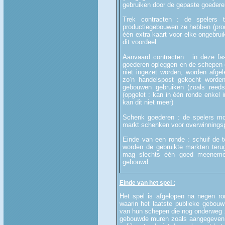
gebruiken door de gepaste goedere
Trek contracten : de spelers t
productiegebouwen ze hebben (produ
één extra kaart voor elke ongebru
dit voordeel
Aanvaard contracten : in deze fas
goederen opleggen en de schepen o
niet ingezet worden, worden afge
zo’n handelspost gekocht word
gebouwen gebruiken (zoals reed
(opgelet : kan in één ronde enkel 
kan dit niet meer)
Schenk goederen : de spelers mo
markt schenken voor overwinnings
Einde van een ronde : schuif de t
worden de gebruikte markten terug
mag slechts één goed meenemen 
gebouwd.
Einde van het spel :
Het spel is afgelopen na negen ro
waarin het laatste publieke gebou
van hun schepen die nog onderweg zi
gebouwde muren zoals aangegeven o