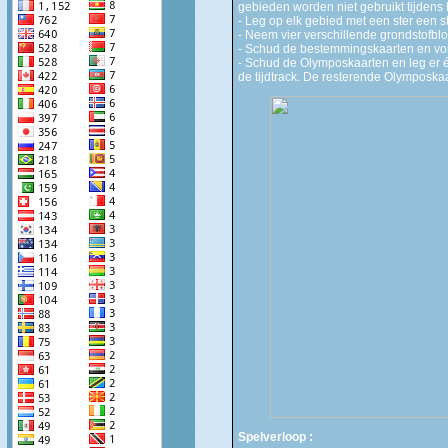
gebieden worden niet gebruikt tijdens 
- Leg op elk gebied met een ster een
- Neem vier verschillende grondstofblo
- Schud de bestemmingskaarten en vor
- Schud de Olymposkaarten en leg er éé
de tijdtrack. De resterende Olymposka
Spelverloop :