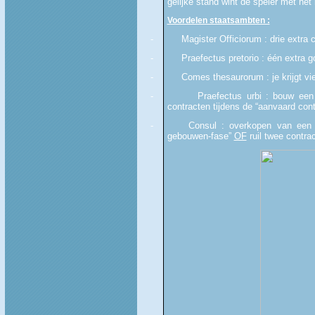
gelijke stand wint de speler met het
Voordelen staatsambten :
-
Magister Officiorum : drie extra 
-
Praefectus pretorio : één extra 
-
Comes thesaurorum : je krijgt vie
-
Praefectus urbi : bouw ee
contracten tijdens de “aanvaard cont
-
Consul : overkopen van een 
gebouwen-fase”
OF
ruil twee contra