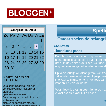
Spell
Augustus 2026
Zo,
Ma
Di
Wo
Do
Vr
Za
Omdat spelen de belangrijk
1
2
3
4
5
6
7
8
24-08-2009
Technische panne
9
10
11
12
13
14
15
Door het stormweer van vorige week is S
16
17
18
19
20
21
22
huis zijn beschadigd door overspanning 
23
24
25
26
27
28
29
dat er in de eerste plaats héél wat do
nog wel kunnen gered worden normaal
30
31
Op korte termijn wil dit ongemak wel 
zal worden verstuurd waarschijnlijk. W
IK SPEEL GRAAG EEN
in elkaar te knutselen en in de loop va
KEERTJE MEE !
voorlopig niet bijgewerkt.
Qua gebruiksgemak en vlot
verlopen van het maken van
Voor nieuwtjes kan u best hier terecht
afspraken
Alvast bedankt voor jullie begrip.
opteren we voor een
Facebookgroep waarin iedereen
welkom is om
2
zich op te geven om mee te
spelen of zelf speelmomenten te