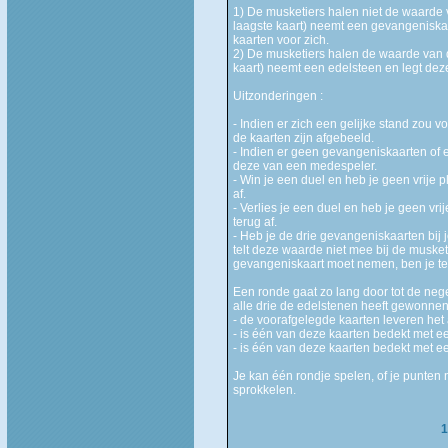
1) De musketiers halen niet de waarde 
laagste kaart) neemt een gevangeniskaa
kaarten voor zich.
2) De musketiers halen de waarde van 
kaart) neemt een edelsteen en legt deze
Uitzonderingen :
- Indien er zich een gelijke stand zou 
de kaarten zijn afgebeeld.
- Indien er geen gevangeniskaarten of 
deze van een medespeler.
- Win je een duel en heb je geen vrije 
af.
- Verlies je een duel en heb je geen vri
terug af.
- Heb je de drie gevangeniskaarten bij 
telt deze waarde niet mee bij de muske
gevangeniskaart moet nemen, ben je te
Een ronde gaat zo lang door tot de nege
alle drie de edelstenen heeft gewonnen. 
- de voorafgelegde kaarten leveren het
- is één van deze kaarten bedekt met 
- is één van deze kaarten bedekt met 
Je kan één rondje spelen, of je punten
sprokkelen.
1