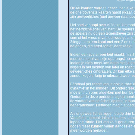
De 60 kaarten worden geschut en elke spe
de drie bovenste kaarten naast elkaar, d
zijn geweerfiches (met geweer naar bov
Het spel verloopt over vijf dezelfde r
het hectische spel van start. De spele
de spelers nu op een tegenstrever zijn 
som of het verschil van de twee getalle
3 leggen op een kaart met een 2 en een 
belanden, die eerst schiet, eerst raakt.
Indien een speler een fout maakt, mist 
moet een deel van zijn opbrengst op h
Indien je niets meer kan doen met je ge
kogels in het midden van tafel en roep
geweerfiches omdraaien. Dit kan elke s
zonder kogels, krijg je uiteraard weer ee
Eénmaal per ronde kan je ook je staaf 
dynamiet in het midden. Dit onderbreek
moeten hun oren afdekken met hun beide 
Gedurende deze periode mag de bomlegg
de waarde van de fiches op en uiteraa
deperadokaart. Herladen mag niet ged
Als er geweerfiches liggen op de drie ka
Vanaf het moment dat alle spelers, beha
lopende ronde. Het kan zelfs gebeuren da
doden meer kunnen vallen aangezien e
meer worden herladen.