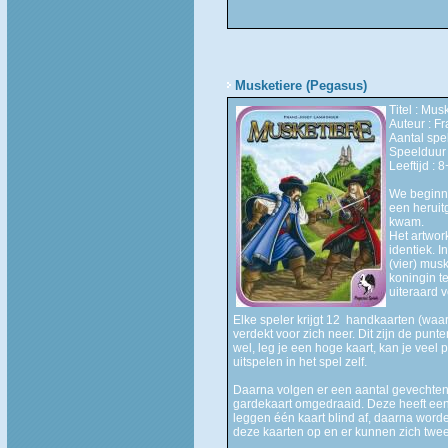
Musketiere (Pegasus)
Titel : Mus
Auteur : F
Aantal spel
Speelduur 
Leeftijd : 8
We beginnen
een heruit
kwam.
Het artwor
identiek. I
(vier) musk
koningin t
uiteraard v
Elke speler krijgt 12 handkaarten (waard
verdekt voor zich neer. Dit zijn de punt
wel, leg je een hoge kaart, kan je veel 
uitspelen in het spel zelf.
Daarna volgen er een aantal gevechten
gardekaart omgedraaid. Deze heeft ee
leggen één kaart blind af, daarna word
deze kaarten op en er kunnen zich twe