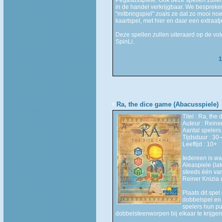
in de handel verkrijgbaar. We bespreke
"mitbringspiel" zoals ze dat zo mooi no
kaartspel, met hier en daar een extraatj
Deze spellen zullen uiteraard op de vol
SpinLi.
1
Ra, the dice game (Abacusspiele)
Titel : Ra, the
Auteur : Reine
Aantal spelers 
Tijdsduur : 30
Leeftijd : 10+
Iedereen is wa
Aleaspiele (la
steeds één van
Reiner Knizia 
Plaats dit spel
dobbelspel en 
spelers hun pu
dobbelsteenworpen bij elkaar te krijgen