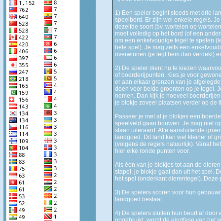
1) Een speler begint steeds met drie lan
speelbord. Er zijn wel enkele regels. 
dezelfde soort (bv. wortelen op wortelen
moet volledig op het bord (of een ander
om een enkelvoudige tegel te spelen (let
hele spel). Je mag zelfs een enkelvoud
overwinnen (je legt hem dan verdekt) e
2) De speler dient nu te kiezen waarvoo
of boerderijpunten. Kies je voor gewon
er aan elkaar grenzen van je afgelegde 
doen voor beide groenten op je tegel. 
nemen. Dan kijk je hoeveel boerderijen 
je blokje zoveel plaatsen verder op de l
Passeer je met al je blokjes een boerder
speelveld gaan bouwen. Je mag niet o
staan uiteraard. Alle aansluitende groe
landgoed. Dit land kan wel kleiner of g
(volgens de regels natuurlijk). Vanaf he
hier elke ronde punten voor.
Als één van je blokjes tot aan de diere
stapel, je blokje gaat dan uit het spel.
het spel (onderkant dierentegel). Deze
3) De spelers scoren voor hun gebouwde
landgoed bestaat.
4) De spelers sluiten hun beurt af door 
opgebruikt, wordt de eindfase van het s