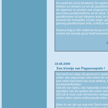
Nu wordt de score berekend. De spele
hebben en draaien ze om als goudklomp
de eigenaar en worden ook omgezet in g
een extra goudklompfiche uit de stock.
goudklompen af aan diegene waar ze o
Iemand die herlaadde zonder kogel, gee
genoeg goudklompen hebt, schrijf je een
Daarna krijg je alle materiaal terug en
rondes het meeste goud heeft verzameld
1
18-08-2009
Een triootje van Pegasusspiele !
Het heeft een tijdje stil geweest in spel
zetten alle uitgeverijen alle zeilen bij 
een vaste klant bent van onze weblog, w
bordspelliefhebber.
Ook wij van SpinLi zijn natuurlijk al dr
opvolgen van de spellen die zullen versc
Zelf zal ik onze club niet kunnen vert
zullen zeker enkele enthousiaste leden
Maar zo ver zijn we nog niet. Eerst ma
Pegasusspiele. Ook deze spellen zullen 