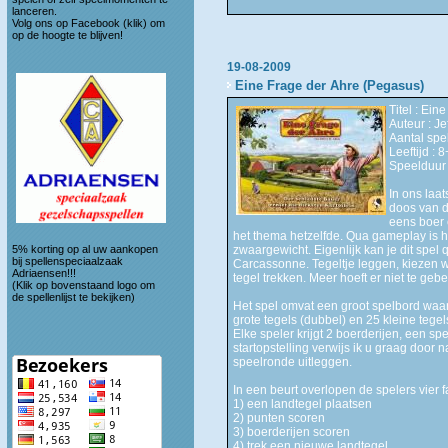
lanceren.
Volg ons op
Facebook (klik)
om
op de hoogte te blijven!
19-08-2009
Eine Frage der Ahre (Pegasus)
Titel : Ein
Auteur : Je
Aantal spel
Leeftijd : 8
Speelduur 
In ons laa
doos van d
eens boer 
het thema hetzelfde. Qua gameplay is he
5% korting op al uw aankopen
zwaargewicht. Eigenlijk kan je dit spe
bij spellenspeciaalzaak
Carcassonne. Tegeltje leggen, kiezen w
Adriaensen!!!
tegel trekken. Meer hoeft er niet te geb
(Klik op bovenstaand logo om
de spellenlijst te bekijken)
Het spel omvat een groot spelbord waaro
grote tegels (dubbel) en 25 kleine tegels
Elke speler krijgt 2 boerderijen, een spe
startopstelling verwijs ik u graag door 
speelronde uitleggen.
In een beurt overlopen de spelers vier f
1) een landtegel plaatsen
2) punten scoren
3) boerderijen scoren
4) trek een nieuwe landtegel