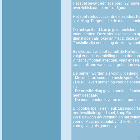
Het spel bevat : één spelbord, 92 houte
overzichtskaarten en 1 ra-figuur.
Het spel verloopt over drie episodes. Na
slottelling. Diegene die de meeste punte
Op het spelbord kan je je dobbelstenen g
monumenten. Deze vier tekens staan o
dienst doen als joker en met al deze s
Tenslotte zijn er ook nog de zon-symbo
Bij elke zonsymbool schuift de Ra-figuur
volgt er een tussentelling en na drie ron
vijf zonsymbolen afleggen, vindt er een
ramp treft één van de vier gebieden wa
De punten worden als volgt uitgedeeld 
- Met de farao scoort de beste speler 5 
- De Nijl levert punten op voor de spe
lijst.
- De ontwikkeling geven punten afhanke
heeft gespaard.
- De monumenten leveren meer punten
Dit dobbelspel is een leuk tussendoortj
een kwalitatief goed spel, koop Ra.
Wil u gewoon uw verstand op nul zetten e
voor u. Maar persoonlijk vind ik Roll t
vormgeving als gameplay.
1