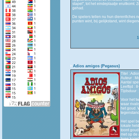
stapel", tot het eindeplaatje eruitkomt.
gehad.
De spelers tellen nu hun dierenfiches 
punten wint, bij gelijkstand, wint diege
1
Adios amigos (Pegasus)
Titel : Adi
Auteur : 
Aantal spel
Leeftijd : 8
Tijdsduur :
Voor het t
waar rival
het goud. W
tegenstand
Het spel b
lokale hel
toont goud
met op de a
twee kogel