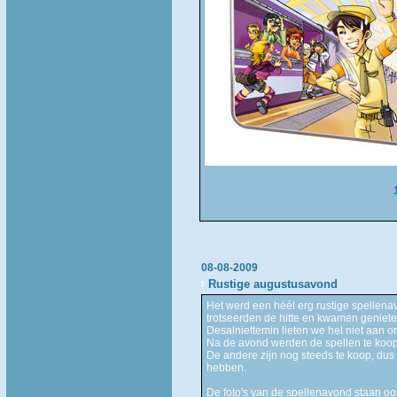
08-08-2009
Rustige augustusavond
Het werd een héél erg rustige spellena
trotseerden de hitte en kwamen geniet
Desalniettemin lieten we het niet aan o
Na de avond werden de spellen te koop 
De andere zijn nog steeds te koop, dus 
hebben.
De foto's van de spellenavond staan oo