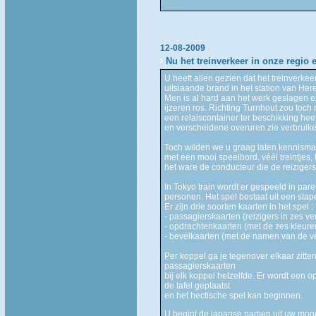
12-08-2009
Nu het treinverkeer in onze regio eve
U heeft allen gezien dat het treinverkeer
uitslaande brand in het station van Here
Men is al hard aan het werk geslagen en 
ijzeren ros. Richting Turnhout zou toc
een relaiscontainer ter beschikking heef
en verscheidene overuren zie verbruike
Toch wilden we u graag laten kennismak
met een mooi speelbord, véél treintjes, 
het ware de conducteur die de reizigers
In Tokyo train wordt er gespeeld in par
personen. Het spel bestaat uit een stap
Er zijn drie soorten kaarten in het spel :
- passagierskaarten (reizigers in zes ve
- opdrachtenkaarten (met de zes kleure
- bevelkaarten (met de namen van de ve
Per koppel ga je tegenover elkaar zitte
passagierskaarten
bij elk koppel hetzelfde. Er wordt een 
de tafel geplaatst
en het hectische spel kan beginnen.
U begint de japanse namen uit uw mond 