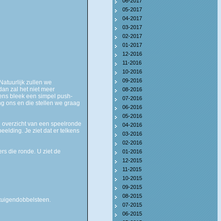
06-2017
05-2017
04-2017
03-2017
02-2017
01-2017
12-2016
11-2016
10-2016
09-2016
Natuurlijk zullen we
dan zal het niet meer
08-2016
dens bleek een simpel push-
07-2016
ng ons en die stellen we graag
06-2016
05-2016
n overzicht van een speelronde
04-2016
lding. Je ziet dat er telkens
03-2016
02-2016
s die ronde. U ziet de
01-2016
12-2015
11-2015
10-2015
09-2015
08-2015
tuigendobbelsteen.
07-2015
06-2015