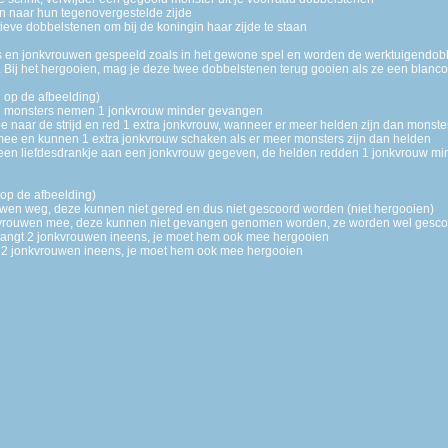
en naar hun tegenovergestelde zijde
ctieve dobbelstenen om bij de koningin haar zijde te staan
 en jonkvrouwen gespeeld zoals in het gewone spel en worden de werktuigendob
Bij het hergooien, mag je deze twee dobbelstenen terug gooien als ze een blanco
 op de afbeelding)
 de monsters nemen 1 jonkvrouw minder gevangen
ee naar de strijd en red 1 extra jonkvrouw, wanneer er meer helden zijn dan monste
 mee en kunnen 1 extra jonkvrouw schaken als er meer monsters zijn dan helden
ft een liefdesdrankje aan een jonkvrouw gegeven, de helden redden 1 jonkvrouw m
op de afbeelding)
ouwen weg, deze kunnen niet gered en dus niet gescoord worden (niet hergooien)
nkvrouwen mee, deze kunnen niet gevangen genomen worden, ze worden wel gescoo
 vangt 2 jonkvrouwen ineens, je moet hem ook mee hergooien
dt 2 jonkvrouwen ineens, je moet hem ook mee hergooien