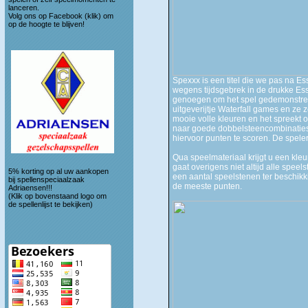
lanceren.
Volg ons op
Facebook (klik)
om
op de hoogte te blijven!
Spexxx is een titel die we pas na E
wegens tijdsgebrek in de drukke Esse
genoegen om het spel gedemonstreer
uitgeverijtje Waterfall games en ze z
mooie volle kleuren en het spreekt o
naar goede dobbelsteencombinaties. 
hiervoor punten te scoren. De speler
Qua speelmateriaal krijgt u een kleu
gaat overigens niet altijd alle speel
5% korting op al uw aankopen
een aantal speelstenen ter beschikki
bij spellenspeciaalzaak
de meeste punten.
Adriaensen!!!
(Klik op bovenstaand logo om
de spellenlijst te bekijken)