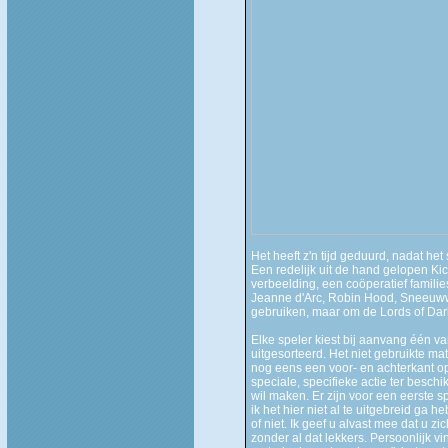
Het heeft z'n tijd geduurd, nadat he
Een redelijk uit de hand gelopen Kick
verbeelding, een coöperatief familie
Jeanne d'Arc, Robin Hood, Sneeuwwit
gebruiken, maar om de Lords of Dark
Elke speler kiest bij aanvang één v
uitgesorteerd. Het niet gebruikte ma
nog eens een voor- en achterkant op
speciale, specifieke actie ter beschi
wil maken. Er zijn voor een eerste 
ik het hier niet al te uitgebreid ga 
of niet. Ik geef u alvast mee dat u z
zonder al dat lekkers. Persoonlijk vin