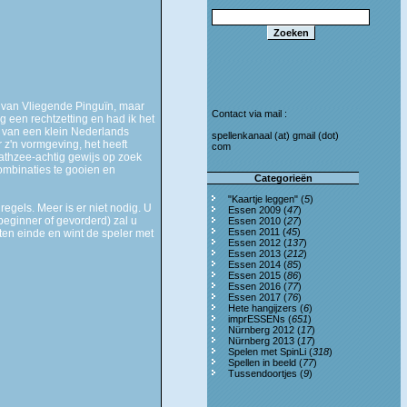
n van Vliegende Pinguïn, maar
Contact via mail :
g een rechtzetting en had ik het
 van een klein Nederlands
spellenkanaal (at) gmail (dot)
r z'n vormgeving, het heeft
com
yathzee-achtig gewijs op zoek
ombinaties te gooien en
Categorieën
"Kaartje leggen" (
5
)
egels. Meer is er niet nodig. U
Essen 2009 (
47
)
(beginner of gevorderd) zal u
Essen 2010 (
27
)
Essen 2011 (
45
)
 ten einde en wint de speler met
Essen 2012 (
137
)
Essen 2013 (
212
)
Essen 2014 (
85
)
Essen 2015 (
86
)
Essen 2016 (
77
)
Essen 2017 (
76
)
Hete hangijzers (
6
)
imprESSENs (
651
)
Nürnberg 2012 (
17
)
Nürnberg 2013 (
17
)
Spelen met SpinLi (
318
)
Spellen in beeld (
77
)
Tussendoortjes (
9
)