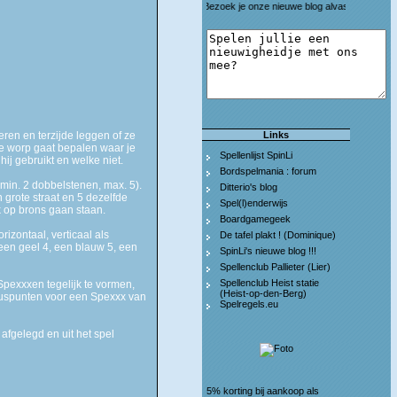
Bezoek je onze nieuwe blog alvast een keertje? Zie bij d
eren en terzijde leggen of ze
Links
ke worp gaat bepalen waar je
Spellenlijst SpinLi
ij gebruikt en welke niet.
Bordspelmania : forum
(min. 2 dobbelstenen, max. 5).
Ditterio's blog
 grote straat en 5 dezelfde
Spel(l)enderwijs
k op brons gaan staan.
Boardgamegeek
izontaal, verticaal als
De tafel plakt ! (Dominique)
 een geel 4, een blauw 5, een
SpinLi's nieuwe blog !!!
Spellenclub Pallieter (Lier)
Spellenclub Heist statie
 Spexxxen tegelijk te vormen,
(Heist-op-den-Berg)
onuspunten voor een Spexxx van
Spelregels.eu
fgelegd en uit het spel
5% korting bij aankoop als