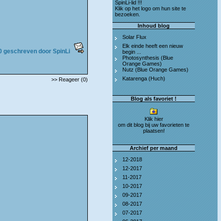
SpinLi-lid !!!
Klik op het logo om hun site te
bezoeken.
Inhoud blog
Solar Flux
Elk einde heeft een nieuw
0 geschreven door SpinLi
begin ...
Photosynthesis (Blue
Orange Games)
Nutz (Blue Orange Games)
Katarenga (Huch)
>> Reageer (0)
Blog als favoriet !
Klik hier
om dit blog bij uw favorieten te
plaatsen!
Archief per maand
12-2018
12-2017
11-2017
10-2017
09-2017
08-2017
07-2017