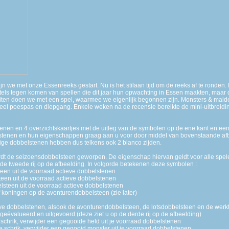
we met onze Essenreeks gestart. Nu is het stilaan tijd om de reeks af te ronden. 
itels tegen komen van spellen die dit jaar hun opwachting in Essen maakten, maar 
sluiten doen we met een spel, waarmee we eigenlijk begonnen zijn. Monsters & mai
 veel poespas en diepgang. Enkele weken na de recensie bereikte de mini-uitbreidi
stenen en 4 overzichtskaartjes met de uitleg van de symbolen op de ene kant en ee
lstenen en hun eigenschappen graag aan u voor door middel van bovenstaande afbee
jdige dobbelstenen hebben dus telkens ook 2 blanco zijden.
t de seizoensdobbelsteen geworpen. De eigenschap hiervan geldt voor alle speler
e tweede rij op de afbeelding. In volgorde betekenen deze symbolen :
steen uit de voorraad actieve dobbelstenen
teen uit de voorraad actieve dobbelstenen
elsteen uit de voorraad actieve dobbelstenen
f koningen op de avonturendobbelsteen (zie later)
eve dobbelstenen, alsook de avonturendobbelsteen, de lotsdobbelsteen en de werk
geëvalueerd en uitgevoerd (deze ziet u op de derde rij op de afbeelding)
 schrik, verwijder een gegooide held uit je voorraad dobbelstenen
e schrik, verwijder een gegooid monster uit je voorraad dobbelstenen