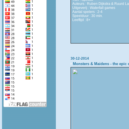
Auteurs : Ruben Dijkstra & Ruurd 
Uitgeverij : Waterfall games
Aantal spelers : 2-4
Speelduur : 30 min.
Leeftijd : 8+
30-12-2014
Monsters & Maidens - the epic 