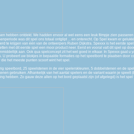
ssen hebben ontdekt. We hadden ervoor al wel eens een leuk filmpje zien passere
nperiode was dit spel ons totaal ontglipt ... en onterecht. Op Spel kwam er gelukki
d te krijgen van één van de ontwerpers Ruben Dijkstra. Spexxx is het eerste spel
etten met dit eerste spel een mooi product neer. Eerst en vooral valt dit spel op doo
nmiddellijk aan. Ook qua spelconcept zit het wel goed in elkaar. In Spexxx gaat u 
U probeert uw blokjes in bepaalde formaties op het speelbord te plaatsen door c
 die het meeste punten scoort wint het spel.
rig speelbord, 25 speelstenen in de vier spelerskleuren, 5 dobbelstenen en de spelr
stenen gebruiken. Afhankelijk van het aantal spelers en de variant waarin je speelt 
ng hebben. Zo gauw deze allen op het bord geplaatst zijn (of afgelegd) is het spel