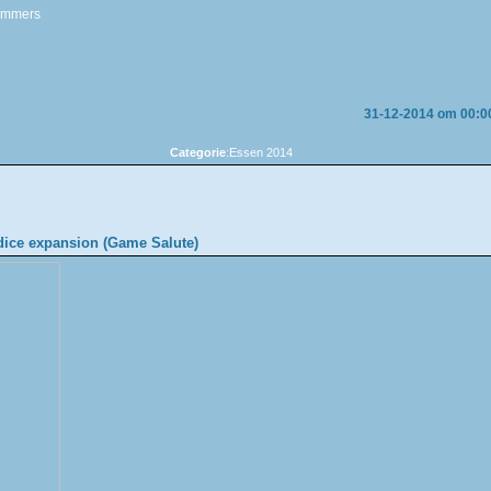
Lammers
31-12-2014 om 00:0
Categorie
:Essen 2014
dice expansion (Game Salute)