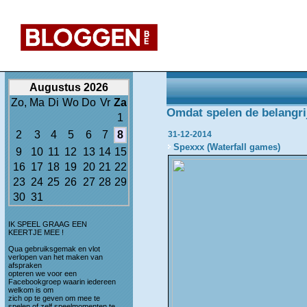
Augustus 2026
Zo,
Ma
Di
Wo
Do
Vr
Za
Omdat spelen de belangrijk
1
2
3
4
5
6
7
8
31-12-2014
Spexxx (Waterfall games)
9
10
11
12
13
14
15
16
17
18
19
20
21
22
23
24
25
26
27
28
29
30
31
IK SPEEL GRAAG EEN
KEERTJE MEE !
Qua gebruiksgemak en vlot
verlopen van het maken van
afspraken
opteren we voor een
Facebookgroep waarin iedereen
welkom is om
zich op te geven om mee te
spelen of zelf speelmomenten te