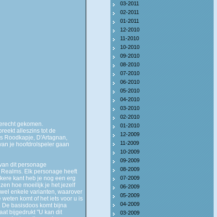
03-2011
02-2011
01-2011
12-2010
11-2010
10-2010
09-2010
08-2010
07-2010
06-2010
05-2010
04-2010
03-2010
02-2010
 terecht gekomen.
01-2010
reekt alleszins tot de
12-2009
als Roodkapje, D'Artagnan,
11-2009
van je hoofdrolspeler gaan
10-2009
09-2009
 van dit personage
08-2009
e Realms. Elk personage heeft
kere kant heb je nog een erg
07-2009
zen hoe moeilijk je het jezelf
06-2009
 wel enkele varianten, waarover
05-2009
 weten komt of het iets voor u is
04-2009
n. De basisdoos komt bijna
aat bijgedrukt "U kan dit
03-2009