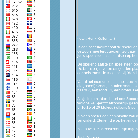
(foto : Henk Rolleman)
In een speelbeurt gooit de speler de
gewoon mee teruggooien. Zo gauw je 
jouw speelsteen zal plaatsen op het 
De speler plaatste z'n speelsteen op
De bronzen, zilveren en gouden plaat
dobbelstenen. Je mag met vijf dezel
Vanaf het moment dat je met jouw spe
diagoneel) scoor je punten voor elke
paars 7, een rood 12, een brons 3 en
Als je in een latere beurt een Spexx
wordt elke Spexxx afzonderlijk ges
5, 10,15 of 20 blokjes (telkens 5 pun
Als een speler een combinatie zou d
verwijderd. Stenen die op het einde
Zo gauw alle speelstenen zijn ingeze
Titel : Spexxx