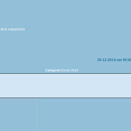
c dice expansion
30-12-2014 om 00:0
Categorie
:Essen 2014