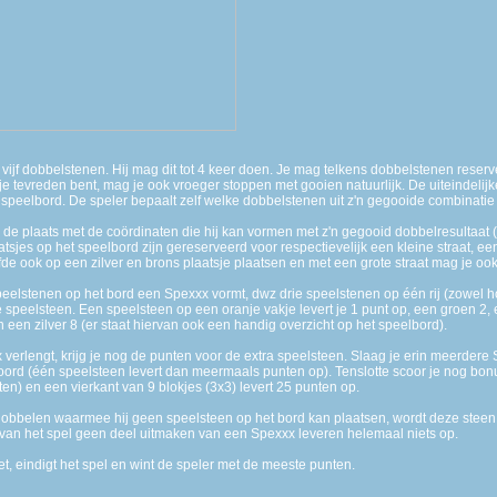
 vijf dobbelstenen. Hij mag dit tot 4 keer doen. Je mag telkens dobbelstenen reserv
tevreden bent, mag je ook vroeger stoppen met gooien natuurlijk. De uiteindelij
speelbord. De speler bepaalt zelf welke dobbelstenen uit z'n gegooide combinatie h
 de plaats met de coördinaten die hij kan vormen met z'n gegooid dobbelresultaat 
sjes op het speelbord zijn gereserveerd voor respectievelijk een kleine straat, een
fde ook op een zilver en brons plaatsje plaatsen en met een grote straat mag je oo
elstenen op het bord een Spexxx vormt, dwz drie speelstenen op één rij (zowel hor
 speelsteen. Een speelsteen op een oranje vakje levert je 1 punt op, een groen 2,
 een zilver 8 (er staat hiervan ook een handig overzicht op het speelbord).
x verlengt, krijg je nog de punten voor de extra speelsteen. Slaag je erin meerdere
coord (één speelsteen levert dan meermaals punten op). Tenslotte scoor je nog b
ten) en een vierkant van 9 blokjes (3x3) levert 25 punten op.
obbelen waarmee hij geen speelsteen op het bord kan plaatsen, wordt deze steen a
 van het spel geen deel uitmaken van een Spexxx leveren helemaal niets op.
t, eindigt het spel en wint de speler met de meeste punten.