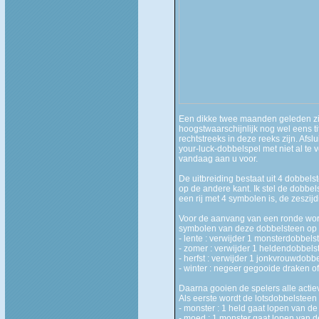
Een dikke twee maanden geleden zijn 
hoogstwaarschijnlijk nog wel eens t
rechtstreeks in deze reeks zijn. Af
your-luck-dobbelspel met niet al te
vandaag aan u voor.
De uitbreiding bestaat uit 4 dobbel
op de andere kant. Ik stel de dobbe
een rij met 4 symbolen is, de zeszi
Voor de aanvang van een ronde word
symbolen van deze dobbelsteen op d
- lente : verwijder 1 monsterdobbel
- zomer : verwijder 1 heldendobbels
- herfst : verwijder 1 jonkvrouwdobb
- winter : negeer gegooide draken o
Daarna gooien de spelers alle acti
Als eerste wordt de lotsdobbelsteen 
- monster : 1 held gaat lopen van de
- moed : 1 monster gaat lopen van d