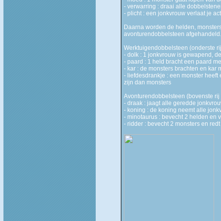
- verwarring : draai alle dobbelsten
- plicht : een jonkvrouw verlaat je a
Daarna worden de helden, monsters
avonturendobbelsteen afgehandeld. 
Werktuigendobbelsteen (onderste rij
- dolk : 1 jonkvrouw is gewapend,
- paard : 1 held bracht een paard m
- kar : de monsters brachten en kar
- liefdesdrankje : een monster hee
zijn dan monsters
Avonturendobbelsteen (bovenste rij 
- draak : jaagt alle geredde jonkvr
- koning : de koning neemt alle jo
- minotaurus : bevecht 2 helden en
- ridder : bevecht 2 monsters en re