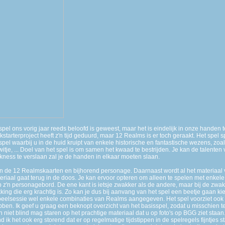
t spel ons vorig jaar reeds beloofd is geweest, maar het is eindelijk in onze handen
starterproject heeft z'n tijd geduurd, maar 12 Realms is er toch geraakt. Het spel sp
spel waarbij u in de huid kruipt van enkele historische en fantastische wezens, zo
je, ... Doel van het spel is om samen het kwaad te bestrijden. Je kan de talenten 
ness te verslaan zal je de handen in elkaar moeten slaan.
an de 12 Realmskaarten en bijhorend personage. Daarnaast wordt al het materiaal
teriaal gaat terug in de doos. Je kan ervoor opteren om alleen te spelen met enkel
 z'n personagebord. De ene kant is ietsje zwakker als de andere, maar bij de zwak
kking die erg krachtig is. Zo kan je dus bij aanvang van het spel een beetje gaan kie
speelsessie wel enkele combinaties van Realms aangegeven. Het spel voorziet ook
hebben. Ik geef u graag een beknopt overzicht van het basisspel, zodat u misschien te
ich niet blind mag staren op het prachtige materiaal dat u op foto's op BGG ziet staa
d ik het ook erg storend dat er op regelmatige tijdstippen in de spelregels fijntjes st