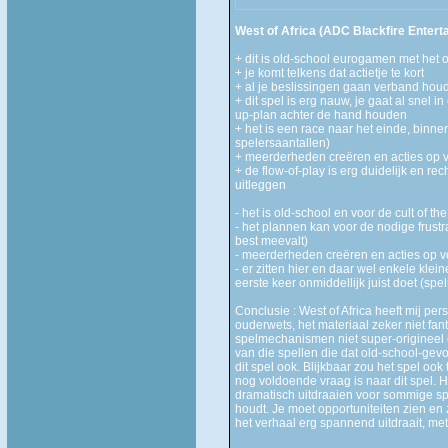
West of Africa (ADC Blackfire Entert
+ dit is old-school eurogamen met het
+ je komt telkens dat actietje te kort
+ al je beslissingen gaan verband hou
+ dit spel is erg nauw, je gaat al snel 
up-plan achter de hand houden
+ het is een race naar het einde, binnen
spelersaantallen)
+ meerderheden creëren en acties op v
+ de flow-of-play is erg duidelijk en rec
uitleggen
- het is old-school en voor de cult of t
- het plannen kan voor de nodige frust
best meevalt)
- meerderheden creëren en acties op v
- er zitten hier en daar wel enkele klein
eerste keer onmiddellijk juist doet (sp
Conclusie : West of Africa heeft mij per
ouderwets, het materiaal zeker niet fan
spelmechanismen niet super-origineel 
van die spellen die dat old-school-gev
dit spel ook. Blijkbaar zou het spel ook
nog voldoende vraag is naar dit spel. 
dramatisch uitdraaien voor sommige spe
houdt. Je moet opportuniteiten zien en
het verhaal erg spannend uitdraait, met