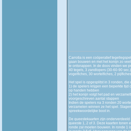
Carrotia is een coöperatief tegellegspe
gaan bouwen en met het konijn zo veel
te ontsnappen. In de doos vinden we p
40 tegels, 3 zandlopers (30-60-90 sec.)
vogelfiches, 30 wortelfiches, 2 pijlfich
Het spel is opgesplitst in 3 ronden, die
1) de spelers krijgen een beperkte tijd
op handen hebben
2) het konijn volgt het pad en verzamel
voorgeschreven aantal stappen
Indien de spelers na 3 ronden 20 wortel
verzamelen winnen ze het spel. Slagen 
spreekwoordelijke boot in.
De queestekaarten zijn onderverdeeld i
queeste 1, 2 of 3. Deze kaarten tonen e
ronde zal moeten bouwen. In ronde 1 is