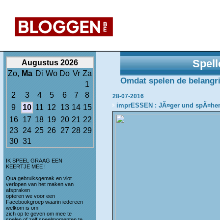
Spell
Augustus 2026
Zo,
Ma
Di
Wo
Do
Vr
Za
Omdat spelen de belangrijk
1
2
3
4
5
6
7
8
28-07-2016
imprESSEN : JÃ¤ger und spÃ¤he
9
10
11
12
13
14
15
16
17
18
19
20
21
22
23
24
25
26
27
28
29
30
31
IK SPEEL GRAAG EEN
KEERTJE MEE !
Qua gebruiksgemak en vlot
verlopen van het maken van
afspraken
opteren we voor een
Facebookgroep waarin iedereen
welkom is om
zich op te geven om mee te
spelen of zelf speelmomenten te