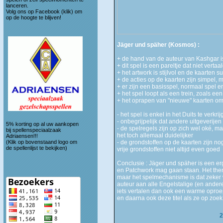
lanceren.
Volg ons op
Facebook (klik)
om
op de hoogte te blijven!
Jäger und späher (Kosmos) :
+ de hand van de auteur van Kashgar is 
+ dit spel is een pareltje dat niet vert
+ het artwork is stijlvol en de kaarten s
+ de acties op de kaarten zijn simpel, 
+ er zijn een basisspel, normaal spel e
+ het spel loopt als een trein, zoals ee
+ het oprapen van "nieuwe" kaarten o
- het spel is enkel in het Duits te verkri
- onbegrijpelijk dat andere uitgeverije
5% korting op al uw aankopen
- de spelregels zijn op zich wel oké, m
bij spellenspeciaalzaak
het toch allemaal duidelijker
Adriaensen!!!
(Klik op bovenstaand logo om
- de grondstoffen op de kaarten zijn noga
de spellenlijst te bekijken)
vrije grondstoffen niet altijd even goed
Conclusie : Jäger und späher is een erg
en Patchwork mag gaan staan. Het thema 
maar het spelmechanisme is dat zeker we
auteur aan alle Engelstalige (en andere
iets vertalen dan ook een warme oproe
en daarna ook deze titel als ze op zoek
2