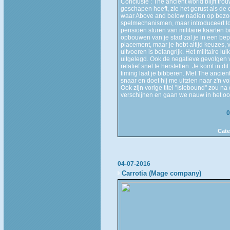
Conclusie : The ancient world blijft tr
geschapen heeft, zie het gerust als de 
waar Above and below nadien op bezoe
spelmechanismen, maar introduceert to
pensioen sturen van militaire kaarten b
opbouwen van je stad zal je in een bep
placement, maar je hebt altijd keuzes, 
uitvoeren is belangrijk. Het militaire luik
uitgelegd. Ook de negatieve gevolgen va
relatief snel te herstellen. Je komt in
timing laat je bibberen. Met The ancie
snaar en doet hij me uitzien naar z'n v
Ook zijn vorige titel "Islebound" zou n
verschijnen en gaan we nauw in het o
0
Cate
04-07-2016
Carrotia (Mage company)