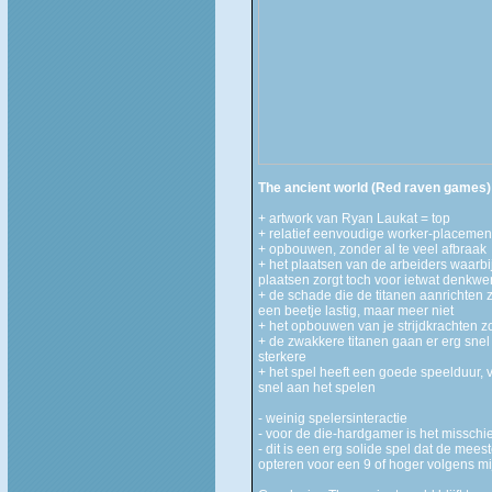
The ancient world (Red raven games)
+ artwork van Ryan Laukat = top
+ relatief eenvoudige worker-placemen
+ opbouwen, zonder al te veel afbraak
+ het plaatsen van de arbeiders waarbi
plaatsen zorgt toch voor ietwat denkwe
+ de schade die de titanen aanrichten zij
een beetje lastig, maar meer niet
+ het opbouwen van je strijdkrachten z
+ de zwakkere titanen gaan er erg sne
sterkere
+ het spel heeft een goede speelduur, 
snel aan het spelen
- weinig spelersinteractie
- voor de die-hardgamer is het misschie
- dit is een erg solide spel dat de me
opteren voor een 9 of hoger volgens mi