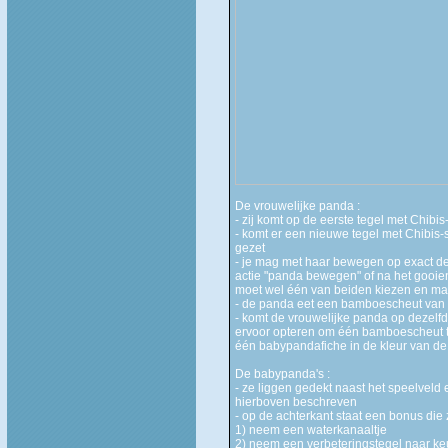
De vrouwelijke panda :
- zij komt op de eerste tegel met Chibi
- komt er een nieuwe tegel met Chibis-s
gezet
- je mag met haar bewegen op exact de
actie "panda bewegen" of na het gooien
moet wel één van beiden kiezen en mag
- de panda eet een bamboescheut van 
- komt de vrouwelijke panda op dezelf
ervoor opteren om één bamboescheut te
één babypandafiche in de kleur van 
De babypanda's :
- ze liggen gedekt naast het speelveld
hierboven beschreven
- op de achterkant staat een bonus die
1) neem een waterkanaaltje
2) neem een verbeteringstegel naar k