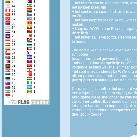
+ het kiezen van de dobbelstenen, waar
het passen is erg fijn
+ het spel is erg spannend, bij ons was
en 2de plaats
+ het spel loopt netjes op, je bouwt naa
maken
+ knap dat WYG in één Essen-jaargang
deze titel)
+ het materiaal is verzorgd, sfeervol e
te houden
- de eerste keer is het wel even wenne
symbolen
(maar eens je het gewend bent, speelt he
- misschien duurt dit spelletje net één r
volgende sessies wel sneller, maar toch 
- dit spel is, zoals steeds bij WYG, erg
elkaar pakken, maar het is daardoor o
(tenzij je er zelf natuurlijk het nodige 
Conclusie : het heeft z'n tijd geduurd v
een misprint), maar ik ben erg blij dat 
euro-game die je snel onder de knie he
zal kunnen zetten. Ik vermoed dat het
iets meer had kunnen beperken (zeker m
verhouding speelduur-speelplezier opti
drie) zou ik zeggen.
2
Cate