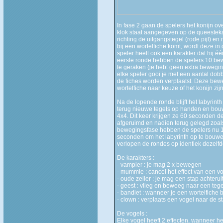
In fase 2 gaan de spelers het konijn ov
klok staat aangegeven op de queestekaa
richting de uitgangstegel (rode pijl) en
bij een wortelfiche komt, wordt deze in
speler heeft ook een karakter dat hij é
eerste ronde hebben de spelers 10 bew
te geraken (je hebt geen extra bewegi
elke speler gooi je met een aantal dobb
de fiches worden verplaatst. Deze bewe
wortelfiche naar keuze of het konijn zijn
Na de lopende ronde blijft het labyrint
terug nieuwe tegels op handen en bouw
4x4. Dit keer krijgen ze 60 seconden de
afgeruimd en nadien terug gelegd zoal
bewegingsfase hebben de spelers nu 15
seconden om het labyrinth op te bouwe
verlopen de rondes op identiek dezelfd
De karakters :
- vampier : je mag 2 x bewegen
- mummie : cancel het effect van een v
- oude zeiler : je mag een stap achter
- geest : vlieg en beweeg naar een teg
- bandiet : wanneer je een wortelfiche be
- clown : verplaats een vogel naar de st
De vogels :
Elke vogel heeft 2 effecten, wanneer het