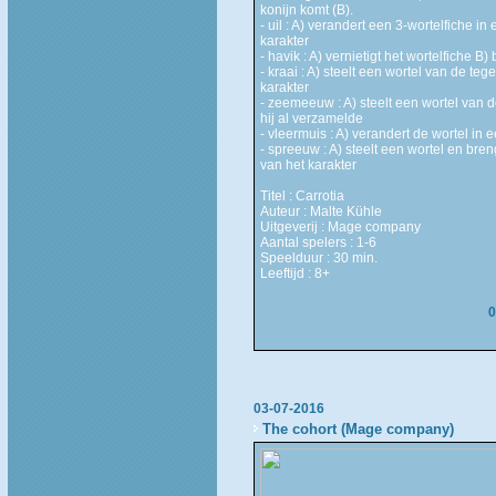
konijn komt (B).
- uil : A) verandert een 3-wortelfiche in
karakter
- havik : A) vernietigt het wortelfiche B
- kraai : A) steelt een wortel van de te
karakter
- zeemeeuw : A) steelt een wortel van d
hij al verzamelde
- vleermuis : A) verandert de wortel i
- spreeuw : A) steelt een wortel en breng
van het karakter
Titel : Carrotia
Auteur : Malte Kühle
Uitgeverij : Mage company
Aantal spelers : 1-6
Speelduur : 30 min.
Leeftijd : 8+
0
03-07-2016
The cohort (Mage company)