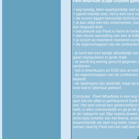
Fleet Wharfside (Eagle-Gryphon game
+ erg handig, klein kaartspelletje met
+ speelt redelijk snel, het is een race n
+ de scores liggen behoorlijk dicht bij 
+ je kan altijd wel iets ondernemen, beur
een bepaald doel
+ het artwork van Fleet is hierin te her
+ een mooie aanvulling van een al toffe
+ je scoort op meerdere manieren pun
+ de eigenschappen van de contracten z
- je bent wel een beetje afhankelijk van
gaan manipuleren in grote mate
- er wordt erg weinig gerucht gegeven 
verdienen
- het is Amerikaans en EGG dus al snel 
- de eigenschappen van de contracten z
beperkt
- de spelregels zijn duidelijk, maar bi
over wat er allemaal gebeurt
Conclusie : Fleet Wharfside is een erg 
spel dat me altijd al geïntegreerd heeft 
wel. Het spel omvat een gestroomlijnd
hebt, is alles overduidelijk en ga je dit
in de categorie van Star realms duwen, 
(enerzijds omwille van het thema, ander
waarschijnlijk als spel nog beter, maar
nemen (wat bij Fleet net niet lukt) kan 