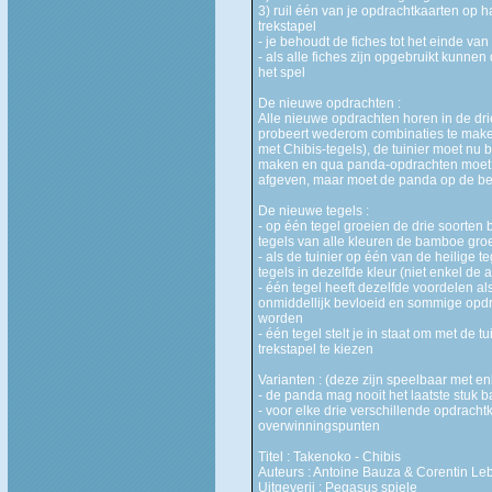
3) ruil één van je opdrachtkaarten op
trekstapel
- je behoudt de fiches tot het einde v
- als alle fiches zijn opgebruikt kunne
het spel
De nieuwe opdrachten :
Alle nieuwe opdrachten horen in de drie 
probeert wederom combinaties te maken
met Chibis-tegels), de tuinier moet n
maken en qua panda-opdrachten moet 
afgeven, maar moet de panda op de be
De nieuwe tegels :
- op één tegel groeien de drie soorte
tegels van alle kleuren de bamboe gro
- als de tuinier op één van de heilige 
tegels in dezelfde kleur (niet enkel d
- één tegel heeft dezelfde voordelen als
onmiddellijk bevloeid en sommige opdr
worden
- één tegel stelt je in staat om met de 
trekstapel te kiezen
Varianten : (deze zijn speelbaar met enk
- de panda mag nooit het laatste stuk 
- voor elke drie verschillende opdracht
overwinningspunten
Titel : Takenoko - Chibis
Auteurs : Antoine Bauza & Corentin Leb
Uitgeverij : Pegasus spiele