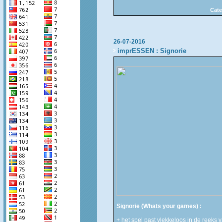
Cate
26-07-2016
imprESSEN : Signorie
Signorie (Whats your games) :
+ het spel past vlekkeloos in de reeks