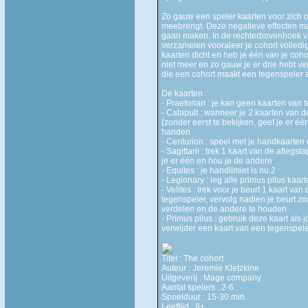
Zo gauw een speler kaarten voor zich op
meebrengt. Deze negatieve effecten ma
gaan maken. In de rechterbovenhoek va
verzamelen vooraleer je cohort volledig i
kaarten dicht en heb je één van je coh
niet meer en zo gauw je er drie hebt v
die een cohort maakt een tegenspeler 
De kaarten :
- Praetorian : je kan geen kaarten van
- Catapult : wanneer je 2 kaarten van de
(zonder eerst te bekijken, geef je er é
handen
- Centurion : speel met je handkaarten
- Sagittarii : trek 1 kaart van de afleg
je er één en hou je de andere
- Equites : je handlimiet is nu 2
- Legionary : leg alle primus pilus kaart
- Velites : trek voor je beurt 1 kaart va
tegenspeler, vervolg nadien je beurt zo
verdelen en de andere te houden
- Primus pilus : gebruik deze kaart als j
verwijder een kaart van een tegenspele
Titel : The cohort
Auteur : Jeremie Kletzkine
Uitgeverij : Mage company
Aantal spelers : 2-6
Speelduur : 15-30 min.
Leeftijd : 8+