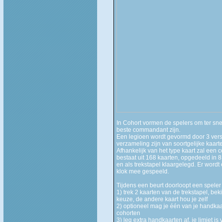
In Cohort vormen de spelers om ter sne
beste commandant zijn.
Een legioen wordt gevormd door 3 vers
verzameling zijn van soortgelijke kaart
Afhankelijk van het type kaart zal een c
bestaat uit 168 kaarten, opgedeeld in 
en als trekstapel klaargelegd. Er word
klok mee gespeeld.
Tijdens een beurt doorloopt een speler
1) trek 2 kaarten van de trekstapel, be
keuze, de andere kaart hou je zelf
2) optioneel mag je één van je handkaa
cohorten
3) leg extra handkaarten af, je limiet i