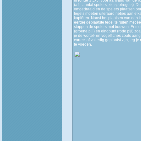
in ronde 3 5x5. Voor aanvang van de r
(afh. aantal spelers, zie spelregels).
omgedraaid en de spelers plaatsen om 
tegels moeten uiteraard netjes aan el
kopiëren. Naast het plaatsen van een t
eerder geplaatste tegel te ruilen met é
stoppen de spelers met bouwen. Er moe
(groene pijl) en eindpunt (rode pijl) 
je de wortel- en vogelfiches zoals aang
correct of volledig geplaatst zijn, leg 
te voegen.