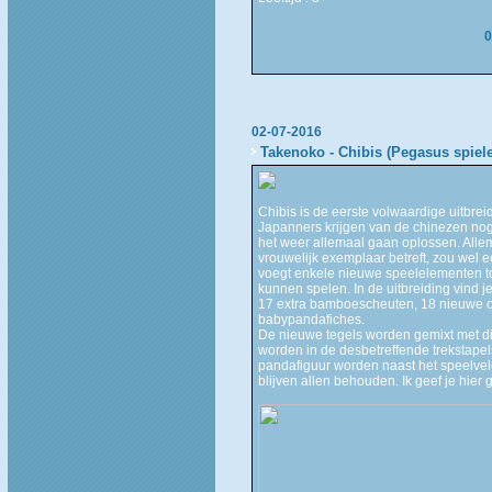
0
02-07-2016
Takenoko - Chibis (Pegasus spiele
Chibis is de eerste volwaardige uitbrei
Japanners krijgen van de chinezen nog
het weer allemaal gaan oplossen. Allema
vrouwelijk exemplaar betreft, zou wel
voegt enkele nieuwe speelelementen to
kunnen spelen. In de uitbreiding vind 
17 extra bamboescheuten, 18 nieuwe o
babypandafiches.
De nieuwe tegels worden gemixt met di
worden in de desbetreffende trekstape
pandafiguur worden naast het speelveld
blijven allen behouden. Ik geef je hie