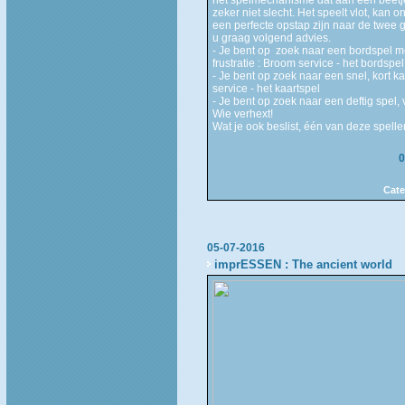
zeker niet slecht. Het speelt vlot, kan
een perfecte opstap zijn naar de twee g
u graag volgend advies.
- Je bent op zoek naar een bordspel m
frustratie : Broom service - het bordspel
- Je bent op zoek naar een snel, kort k
service - het kaartspel
- Je bent op zoek naar een deftig spel,
Wie verhext!
Wat je ook beslist, één van deze spelle
0
Cate
05-07-2016
imprESSEN : The ancient world