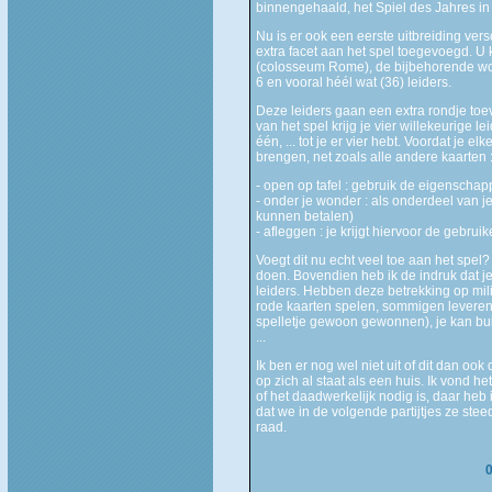
binnengehaald, het Spiel des Jahres in
Nu is er ook een eerste uitbreiding vers
extra facet aan het spel toegevoegd. U 
(colosseum Rome), de bijbehorende wo
6 en vooral héél wat (36) leiders.
Deze leiders gaan een extra rondje toev
van het spel krijg je vier willekeurige lei
één, ... tot je er vier hebt. Voordat je e
brengen, net zoals alle andere kaarten 
- open op tafel : gebruik de eigenschap
- onder je wonder : als onderdeel van 
kunnen betalen)
- afleggen : je krijgt hiervoor de gebrui
Voegt dit nu echt veel toe aan het spel? 
doen. Bovendien heb ik de indruk dat j
leiders. Hebben deze betrekking op mil
rode kaarten spelen, sommigen leveren
spelletje gewoon gewonnen), je kan bu
...
Ik ben er nog wel niet uit of dit dan ook
op zich al staat als een huis. Ik vond 
of het daadwerkelijk nodig is, daar heb i
dat we in de volgende partijtjes ze stee
raad.