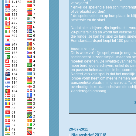
verwijderd
* enkel de speler die een schijf inbre
of verplaatst worden)
* de spelers dienen op hun plaats te blij
achterste en de stoel
Nadat alle schijven zijn ingebracht, wo
20-punters niet) en wordt het verschil 
die ronde. Je kan het spel zo lang spele
Een standaardspel loopt tot 100 punten
Eigen mening :
Dit is weer zo'n fijn spel, waar je onge
spelconcept is zeer simpel, maar om het 
moeten oefenen. De kwaliteit van het ma
mooi bord, goeie schijven, enkel de pinn
en passen helemaal niet in het scorebo
Nadeel van zo'n spel is dat het moeilij
lompe vorm heeft om mee te nemen natuu
aanzienlijke plaats in in onze zo al "te 
overbodige luxe, dan schuiven die schijf
zienderogen omhoog.
29-07-2011
Nieuwsbrief 2011/8