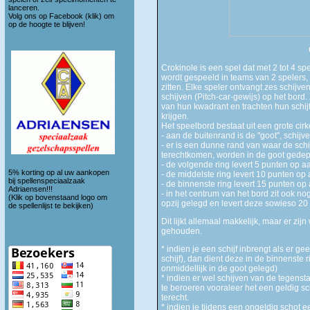
lanceren.
Volg ons op
Facebook (klik)
om
op de hoogte te blijven!
Crokinole is een spel dat met 2 tot 4 s
wordt gespeeld in teams van 2 spelers
zitten. Elke speler ontvangt zes schijve
schijven (Pitch-car-gewijs) op het bord. Z
van hun kwadrant en trachten hun schijf
krijgen.
Het speelbord bestaat uit een grote cirk
- aan de buitenrand is de "goot", schijv
- er is een dunne rand van waar de schi
terechtkomen, worden in de goot gedep
- de volgende ring levert 5 punten op a
5% korting op al uw aankopen
- de middelste ring levert 10 punten op
bij spellenspeciaalzaak
- de binnenste ring levert 15 punten op
Adriaensen!!!
- in het centrum van het bord zit ook nog 
(Klik op bovenstaand logo om
opzij gelegd en levert deze sowieso 20
de spellenlijst te bekijken)
Dit lijkt allemaal makkelijk, maar er z
gehouden.
* indien je een schijf inbrengt als er ge
schijf), dan dient deze in de binnenste ri
onmiddellijk in de goot gelegd)
* indien er wel schijven van de tegensta
te beroeren vooraleer het een geldig sc
terecht.
* indien je tijdens een ongeldig schot e