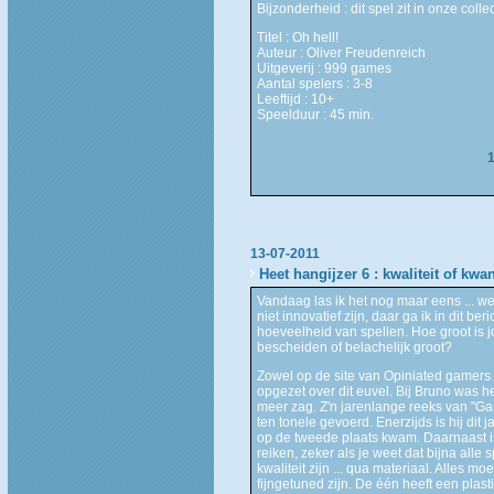
Bijzonderheid : dit spel zit in onze coll
Titel : Oh hell!
Auteur : Oliver Freudenreich
Uitgeverij : 999 games
Aantal spelers : 3-8
Leeftijd : 10+
Speelduur : 45 min.
13-07-2011
Heet hangijzer 6 : kwaliteit of kwan
Vandaag las ik het nog maar eens ... we
niet innovatief zijn, daar ga ik in dit 
hoeveelheid van spellen. Hoe groot is j
bescheiden of belachelijk groot?
Zowel op de site van Opiniated gamers 
opgezet over dit euvel. Bij Bruno was he
meer zag. Z'n jarenlange reeks van "Game
ten tonele gevoerd. Enerzijds is hij di
op de tweede plaats kwam. Daarnaast is 
reiken, zeker als je weet dat bijna alle
kwaliteit zijn ... qua materiaal. Alles
fijngetuned zijn. De één heeft een plasti