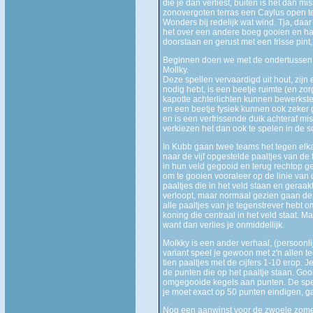
die je dan verliest, buiten is het dan 
zonovergoten terras een Caylus open t
Wonders bij redelijk wat wind. Tja, da
het over een andere boeg gooien en ha
doorstaan en gerust met een frisse pin
Beginnen doen we met de ondertussen tr
Mollky.
Deze spellen vervaardigd uit hout, zijn
nodig hebt, is een beetje ruimte (en zor
kapotte achterlichten kunnen bewerkste
en een beetje fysiek kunnen ook zeker 
en is een verfrissende duik achteraf mis
verkiezen het dan ook te spelen in de 
In Kubb gaan twee teams het tegen el
naar de vijf opgestelde paaltjes van d
in hun veld gegooid en terug rechtop ge
om te gooien vooraleer op de linie van
paaltjes die in het veld staan en geraakt
verloopt, maar normaal gezien gaan deze
alle paaltjes van je tegenstrever hebt 
koning die centraal in het veld staat. M
want dan verlies je onmiddellijk.
Molkky is een ander verhaal, (persoonli
variant speel je gewoon met z'n allen t
tien paaltjes met de cijfers 1-10 erop. 
de punten die op het paaltje staan. Goo
omgegooide kegels aan punten. De spele
je moet exact op 50 punten eindigen, ga 
Nog een aanwinst voor de zwoele zome