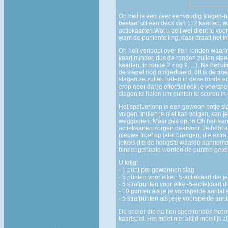
Oh hell is een zeer eenvoudig slagen-ha
bestaat uit een deck van 112 kaarten, w
actiekaarten.Wat u zelf wel dient te voo
want de puntentelling, daar draait het in
Oh hell verloopt over tien ronden waari
kaart minder, dus de ronden zullen stee
kaarten, in ronde 2 nog 9, ...). Na het 
de stapel nog omgedraaid, dit is de tro
slagen ze zullen halen in deze ronde en
erop neer dat je effectief ook je voorspe
slagen te halen om punten te scoren in d
Het spelverloop is een gewoon potje sla
volgen. Indien je niet kan volgen, kan 
weggooien. Maar pas op, in Oh hell kan
actiekaarten zorgen daarvoor. Je hebt a
nieuwe troef op tafel brengen, die extr
jokers die de hoogste waarde aannemen 
binnengehaald worden de punten getel
U krijgt :
- 1 punt per gewonnen slag
- 5 punten voor elke +5-actiekaart die je
- 5 strafpunten voor elke -5-actiekaart d
- 10 punten als je je voorspelde aantal
- 5 strafpunten als je je voorspelde aan
De speler die na tien speelronden het m
kaartspel. Het moet niet altijd moeilijk zi