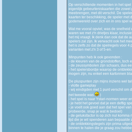
Op verschillende momenten in het spel
eigenlijk gebeurteniskaarten die zowel 
meebrengen, met dit verschil. De spele
kaarten ter beschikking, de speler met d
godenwereld over zich en in ons spel wa
Wat me vooral opviel, was de snelheid 
waren we met z'n drietjes klaar, inclusief
het mij vraagt. Ik denk dan ook dat de
spelers zal zijn. Ik verwacht ook het me
het is zelfs zo dat de spelregels voor 
varianten met z'n 3 of 5-en.
Minpunten heb ik ook gevonden :
- de kleuren van de grondstoffen, toch 
- de zeussymbolen zijn schaars, dus ee
- het spelersbordje waarop de ontdekki
mogen zijn, nu enkel een kartonnen bl
De pluspunten zijn mijns inziens wel talr
- vlotte gameplay
- wij eindigden met 1 punt verschil om
net tweede was
)
- het spel is naar Ystari-normen weer er
- je hebt het gevoel dat je een deftig sp
- je voelt ook goed aan dat het spel van
probeerde, snap je wat ik bedoel)
- de geluksfactor is op zich nul komma 
tijd die je wil spenderen aan bepaalde 
- de ontdekkingstegels zijn prima uitge
binnen te halen die je graag zou hebb