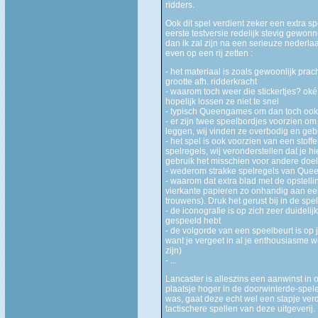
ridders.
Ook dit spel verdient zeker een extra 
eerste testversie redelijk stevig gewon
dan ik zal zijn na een serieuze nederla
even op een rij zetten :
- het materiaal is zoals gewoonlijk prac
grootte afh. ridderkracht
- waarom toch weer die stickertjes? oké
hopelijk lossen ze niet te snel
- typisch Queengames om dan toch ook e
- er zijn twee speelbordjes voorzien o
leggen, wij vinden ze overbodig en geb
- het spel is ook voorzien van een stoff
spelregels, wij veronderstellen dat je h
gebruik het misschien voor andere doe
- wederom strakke spelregels van Queen
- waarom dat extra blad met de opstellin
vierkante papieren zo onhandig aan een
trouwens). Druk het gerust bij in de spe
- de iconografie is op zich zeer duideli
gespeeld hebt
- de volgorde van een speelbeurt is op je
want je vergeet in al je enthousiasme 
zijn)
- ...
Lancaster is alleszins een aanwinst in
plaatsje hoger in de doorwinterde-speler
was, gaat deze echt wel een stapje ver
tactischere spellen van deze uitgeverij.