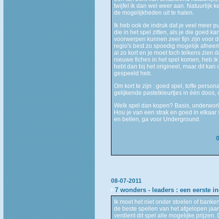
twijfel ik dan wel weer aan. Natuurlijk
de mogelijkheden uit te halen.
Ik heb ook de indruk dat je veel meer 
die in het spel zitten, als je die goed k
voorwerpen kunnen zeer fijn zijn voor de
regio's best zo spoedig mogelijk afneem
al zo kort en je moet toch telkens zien 
nieuwe fiches in het spel komen, heb ik
hebt dan bij het origineel, maar dit kan
gespeeld heb.
Om kort te zijn : goed spel, toffe pers
gelijkende pastelkleurtjes in één doos, 
Welk spel dan kopen? Basis, underworl
Hou je van een strak en goed in elkaar s
en bellen, ga voor Underground.
08-07-2011
7 wonders - leaders : een eerste i
Ik moet het niet onder stoelen of banke
de beste spellen van het afgelopen jaar
verdient dit spel alle mogelijke prijzen. 