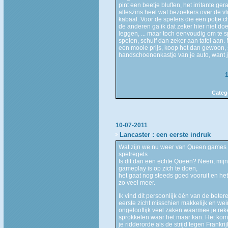
pint een beetje bluffen, het irritante g
alleszins heel wat bezoekers over de vl
kabaal. Voor de spelers die een potje c
de anderen ga ik dat zeker hier niet doe
leggen, ... maar toch eenvoudig om te sp
spelen, schuif dan zeker aan tafel aan. 
een mooie prijs, koop het dan gewoon, st
handschoenenkastje van je auto, want j
Categ
10-07-2011
Lancaster : een eerste indruk
Wat zijn we nu weer van Queen games 
spelregels.
Is dit dan een echte Queen? Neen, mijn
gameplay is op zich te doen,
het gaat nog steeds goed vooruit en het
zo veel meer.
Ik vind dit persoonlijk één van de betere
eerste zicht misschien makkelijk en weini
ongelooflijk veel zaken waarmee je reke
sprokkelen waar het maar kan. Het komt 
je ridderorde als de strijd tegen Frankrijk