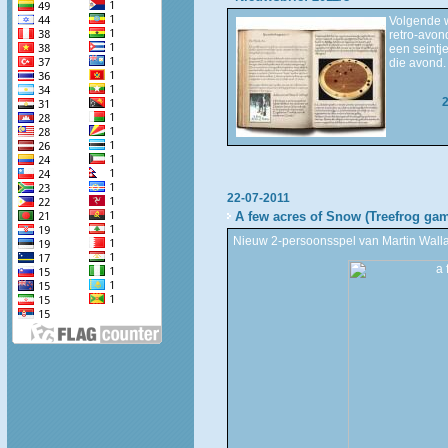
Volgende w
retro-avond
een seintj
die avond. 
22-07-2011
A few acres of Snow (Treefrog ga
Nieuw 2-persoonsspel van Martin Wallace