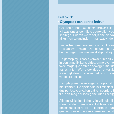
07-07-2011
Olympos : een eerste indruk
Gisteren hebben we deze nieuwe Ystari
Hij was ons al een tijdje opgevallen voo
spelregels waren we redelijk snel verkoc
al kunnen terugvinden, maar wat vinden
Laat ik beginnen met een cliché : 't is 
Dus fans van Ystari lezen gewoon niet
bemachtigen, wat niet makkelijk zal zijn
De gameplay is zoals verwacht redelijk 
in een tamelijk korte tijdsspanne over t
twee mogelijke opties : bewegen met de
aanschaffen. Wat je ook doet, het kost je t
Natuurlijk draait het uiteindelijk om d
verlies je het spel.
Het tijdsysteem is overigens netjes ge
niet kennen. De speler die het minste ti
dus perfect voorvallen dat je meerdere 
tijd, dan mag eerst diegene wiens schijf
Alle ontwikkelingsfiches zijn vrij duide
weer handen ... en vooral tijd tekort om
om makkelijker regio's in te nemen, punt
qua verplaatsing is ook interessant en