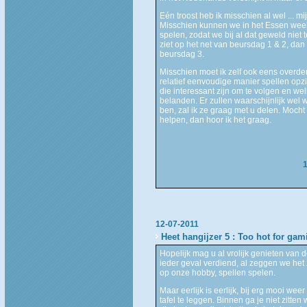
Eén troost heb ik misschien al wel ... 
Misschien kunnen we in het Essen wee
spelen, zodat we bij al dat geweld niet
ziet op het net van beursdag 1 & 2, dan 
beursdag 3.
Misschien moet ik zelf ook eens overde
relatief eenvoudige manier spellen opzij
die interessant zijn om te volgen en w
belanden. Er zullen waarschijnlijk wel 
ben, zal ik ze graag met u delen. Moch
helpen, dan hoor ik het graag.
12-07-2011
Heet hangijzer 5 : Too hot for gam
Hopelijk mag u al vrolijk genieten van
ieder geval verdiend, al zeggen we het 
op onze hobby, spellen spelen.
Maar eerlijk is eerlijk, bij erg mooi we
tafel te leggen. Binnen ga je niet zitte