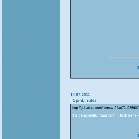
14-07-2011
SpinLi rules
http://gobarbra.com/hit/new-94ae72d285907
't Is belachelijk, maar kom ... toch eens 