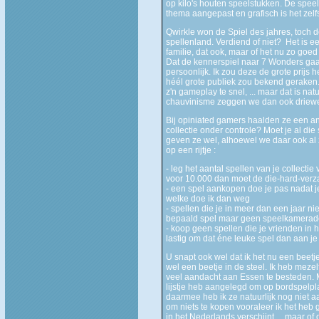
op kilo's houten speelstukken. De speel
thema aangepast en grafisch is het zel
Qwirkle won de Spiel des jahres, toch d
spellenland. Verdiend of niet? Het is e
familie, dat ook, maar of het nu zo goed
Dat de kennerspiel naar 7 Wonders gaat 
persoonlijk. Ik zou deze de grote prijs 
héél grote publiek zou bekend geraken. Al
z'n gameplay te snel, ... maar dat is nat
chauvinisme zeggen we dan ook driewe
Bij opiniated gamers haalden ze een and
collectie onder controle? Moet je al die
geven ze wel, alhoewel we daar ook al 
op een rijtje :
- leg het aantal spellen van je collectie
voor 10.000 dan moet de die-hard-ver
- een spel aankopen doe je pas nadat je e
welke doe ik dan weg
- spellen die je in meer dan een jaar nie
bepaald spel maar geen speelkamerad
- koop geen spellen die je vrienden in h
lastig om dat éne leuke spel dan aan je
U snapt ook wel dat ik het nu een beetje 
wel een beetje in de steel. Ik heb meze
veel aandacht aan Essen te besteden. M
lijstje heb aangelegd om op bordspelpl
daarmee heb ik ze natuurlijk nog niet a
om niets te kopen vooraleer ik het heb
in het Nederlands verschijnt ... maar of 