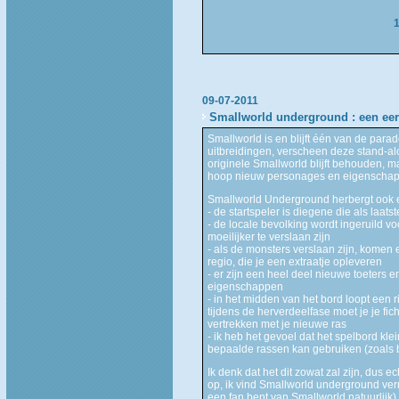
09-07-2011
Smallworld underground : een eer
Smallworld is en blijft één van de par
uitbreidingen, verscheen deze stand-al
originele Smallworld blijft behouden, 
hoop nieuw personages en eigenscha
Smallworld Underground herbergt ook e
- de startspeler is diegene die als laats
- de locale bevolking wordt ingeruild vo
moeilijker te verslaan zijn
- als de monsters verslaan zijn, komen 
regio, die je een extraatje opleveren
- er zijn een heel deel nieuwe toeters
eigenschappen
- in het midden van het bord loopt een r
tijdens de herverdeelfase moet je je fic
vertrekken met je nieuwe ras
- ik heb het gevoel dat het spelbord klei
bepaalde rassen kan gebruiken (zoals bij
Ik denk dat het dit zowat zal zijn, dus 
op, ik vind Smallworld underground verre 
een fan bent van Smallworld natuurlijk). 