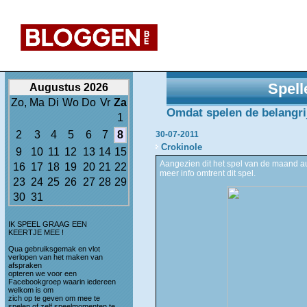
Spell
Augustus 2026
Zo,
Ma
Di
Wo
Do
Vr
Za
Omdat spelen de belangrijk
1
2
3
4
5
6
7
8
30-07-2011
Crokinole
9
10
11
12
13
14
15
Aangezien dit het spel van de maand au
16
17
18
19
20
21
22
meer info omtrent dit spel.
23
24
25
26
27
28
29
30
31
IK SPEEL GRAAG EEN
KEERTJE MEE !
Qua gebruiksgemak en vlot
verlopen van het maken van
afspraken
opteren we voor een
Facebookgroep waarin iedereen
welkom is om
zich op te geven om mee te
spelen of zelf speelmomenten te