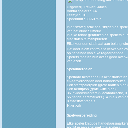
Uitgeverij : Reiver Games
Aantal spelers : 3-4
Leeftijd : 10+
Speelduur : 30-60 min.
In dit strategische spel strijden de spe
van het oude Sumerië.
In elke ronde gebruiken de spellers h
stadstaten te manipuleren.
Elke keer een stadstaat aan belang wint
Het doel is om controle te verwerven ov
op het einde van elke regeerperiode.
Spelers moeten hun acties goed overw
verliezen.
Spelonderdelen
Spelbord bestaande uit acht stadstaten
elkaar verbonden door handelsroutes.
Een startspelerpion (grote houten pion)
Een beurtpion (grote witte pion)
36 invloedsmarkers (9 economische, 9 mil
56 handelaarsmarkers (
14 in
elk van de
8 stadstatentegels
Een zak
Spelvoorbereiding
Elke speler krijgt de handelaarsmarkers
elk
14 in
een spel met drie spelers