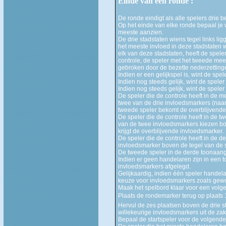
Einde van een ronde :
De ronde eindigt als alle spelers drie
Op het einde van elke ronde bepaal je w
meeste aanzien.
De drie stadstaten wiens tegel links l
het meeste invloed in deze stadstaten 
elk van deze stadstaten, heeft de spele
controle, de speler met het tweede me
gebroken door de bezette nederzettingen
Indien er een gelijkspel is, wint de sp
Indien nog steeds gelijk, wint de spel
Indien nog steeds gelijk, wint de spele
De speler die de controle heeft in de m
twee van de drie invloedsmarkers (naar
tweede speler bekomt de overblijvende
De speler die de controle heeft in de 
van de twee invloedsmarkers kiezen bo
krijgt de overblijvende invloedsmarker.
De speler die de controle heeft in de d
invloedsmarker boven de tegel van de s
De tweede speler in de derde toonaange
Indien er geen handelaren zijn in een 
invloedsmarkers afgelegd.
Gelijkaardig, indien één speler handela
keuze voor invloedsmarkers zoals gewo
Maak het spelbord klaar voor een volg
Plaats de rondemarker terug op plaats 
Hervul de zes plaatsen boven de drie 
willekeurige invloedsmarkers uit de zak
Bepaal de startspeler voor de volgende