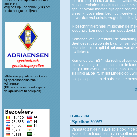
maar ik zou nu toch al graag u willen 
lanceren.
zult ondervinden, mocht u ons een be
Volg ons op
Facebook (klik)
om
spellenavond moeten zijn opgelost, ma
op de hoogte te blijven!
vrees ik. Bovendien begint dit weekend 
er worden wel enkele wegen in Lille af
Ik beschrijf hieronder misschien de mak
wegenwerken nog niet zijn opgedoekt, 
Komende van Herentals : de omleiding 
Bierhoeve, gewoon de baan blijven volg
scoutsheem en rijdt tot het eind van dez
uw linkerkant.
Komende van E34 : sla rechts af aan de 
straat volledig uit, u komt nu op de ker
mag u dan over dit kruispunt, steek het 
sla links af, op 75 m ligt Lindelo op uw 
5% korting op al uw aankopen
ps : pas op dat u niet botst met de m
bij spellenspeciaalzaak
Adriaensen!!!
(Klik op bovenstaand logo om
2
de spellenlijst te bekijken)
11-06-2009
Spielbox 2009/3
Vandaag zat de nieuwe spielbox in de 
twee uitbreidingen terug van spellen die