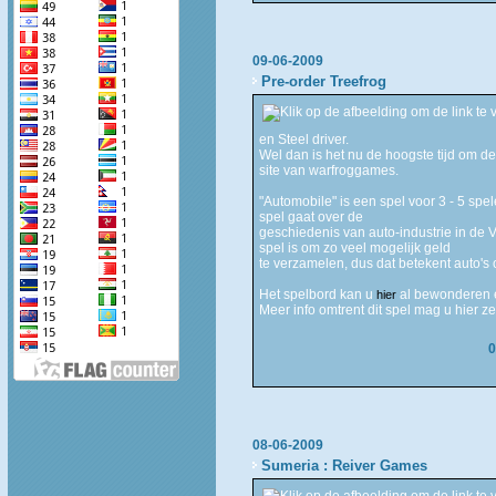
09-06-2009
Pre-order Treefrog
en Steel driver.
Wel dan is het nu de hoogste tijd om de
site van warfroggames.
"Automobile" is een spel voor 3 - 5 spe
spel gaat over de
geschiedenis van auto-industrie in de 
spel is om zo veel mogelijk geld
te verzamelen, dus dat betekent auto'
Het spelbord kan u
al bewonderen e
hier
Meer info omtrent dit spel mag u hier 
0
08-06-2009
Sumeria : Reiver Games