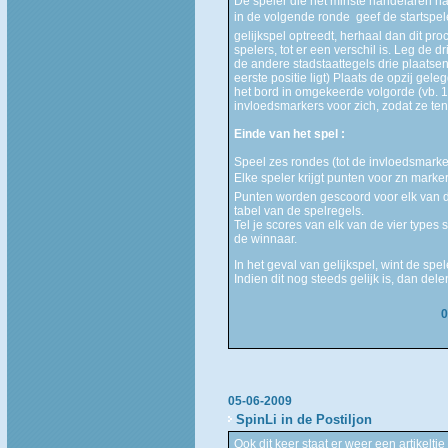
De speler die het minste handelaren ha
in de volgende ronde  geef de startspe
gelijkspel optreedt, herhaal dan dit pr
spelers, tot er een verschil is.
Leg de dri
de andere stadstaattegels drie plaatsen
eerste positie ligt)
Plaats de opzij geleg
het bord in omgekeerde volgorde (vb
invloedsmarkers voor zich, zodat ze ten 
Einde van het spel :
Speel zes rondes (tot de invloedsmarker
Elke speler krijgt punten voor zn marker
Punten worden gescoord voor elk van d
tabel van de spelregels.
Tel je scores van elk van de vier types
de winnaar.
In het geval van gelijkspel, wint de sp
Indien dit nog steeds gelijk is, dan de
0
05-06-2009
SpinLi in de Postiljon
Ook dit keer staat er weer een artikelt