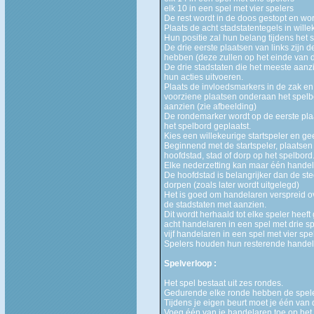
elk
10 in
een spel met vier spelers
De rest wordt in de doos gestopt en word
Plaats de acht stadstatentegels in will
Hun positie zal hun belang tijdens het 
De drie eerste plaatsen van links zijn
hebben (deze zullen op het einde van
De drie stadstaten die het meeste aanz
hun acties uitvoeren.
Plaats de invloedsmarkers in de zak en 
voorziene plaatsen onderaan het spelb
aanzien (zie afbeelding)
De rondemarker wordt op de eerste pla
het spelbord geplaatst.
Kies een willekeurige startspeler en ge
Beginnend met de startspeler, plaatsen
hoofdstad, stad of dorp op het spelbord
Elke nederzetting kan maar één handel
De hoofdstad is belangrijker dan de ste
dorpen (zoals later wordt uitgelegd)
Het is goed om handelaren verspreid ove
de stadstaten met aanzien.
Dit wordt herhaald tot elke speler heeft 
acht handelaren in een spel met drie s
vijf handelaren in een spel met vier spe
Spelers houden hun resterende handela
Spelverloop :
Het spel bestaat uit zes rondes.
Gedurende elke ronde hebben de spelers
Tijdens je eigen beurt moet je één van 
Voeg één van je handelaren toe op het 