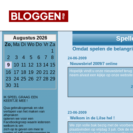
Spell
Augustus 2026
Zo,
Ma
Di
Wo
Do
Vr
Za
Omdat spelen de belangrijk
1
2
3
4
5
6
7
8
24-06-2009
Nieuwsbrief 2009/7 online
9
10
11
12
13
14
15
Hopelijk vindt u onze nieuwsbrief terug 
16
17
18
19
20
21
22
neem alvast een kijkje op onze website
23
24
25
26
27
28
29
30
31
2
IK SPEEL GRAAG EEN
KEERTJE MEE !
Qua gebruiksgemak en vlot
verlopen van het maken van
23-06-2009
afspraken
Welkom in de Lilse hel !
opteren we voor een
Facebookgroep waarin iedereen
We zijn volle bak bezig met de voorber
welkom is om
zich op te geven om mee te
plaatsvinden op vrijdag 3 juli. Ook de
spelen of zelf speelmomenten te