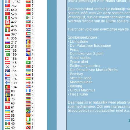
(extra personage) voor Planet Steam, an
Daarnaast staat het boekje natuurlijk
spellen, héél veel van deze spellen he
verlanglijst, dus dat maakt het alleen 
overeen met die van de Duitse spelers, 
Hieronder volgt een overzichtje van de 
Spelbesprekingen :
- Livingstone
- Der Palast von Eschnapur
- Finca
- Der hexer von Salem
- Ghost stories
- Space alert
- Battlestar galactica
- Die Prinzen von Machu Picchu
- Bombay
- After the flood
- Masterbuilder
- Bakong
- Circus Maximus
- Fiese Kühe
Daarnaast is er natuurlijk weer plaats
spelmechanisme. Ook een interessant a
bijvoorbeeld) en beursspellen (met o.a