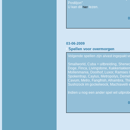
Postiljon".
U kan dit
lezen.
hier
0
03-06-2009
Spellen voor overmorgen
Volgende spellen zijn alvast ingepakt vo
Smallworld, Cuba + uitbreiding, Sherwo
Doge, Finca, Livingstone, Kakkerlakken
Mollenmania, Doolhof, Luxor, Ramses II,
Spokentrap, Caylus, Metropolys, Demetr
Cavum, Metro, Fangfrish, Alhambra, Thi
Sushizock im gockelwock, Machiavelli e
Indien u nog een ander spel wil uitprob
0