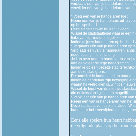
verplaats één van je handelaren op het
verwijder één van je handelaren van he
* Voeg één van je handelaren toe :
Neem één van je handelaars uit je voo
op het spelbord.
Deze stadstaat wint nu aan invloed.
Wissel de stadstaattegel waar je een n
links van ligt, indien mogelijk.
Indien al jouw handelaren op het bord zi
* Verplaats één van je handelaren op h
Verplaats één van je handelaren langs
nederzetting in die richting.
Je kan over andere handelaren van jeze
aan de volgende lege nederzetting.
Indien je op een bezette stad terechtk
aan deze stad grenst.
De omcirkelde handelaar kan naar de d
Indien de handelaar zijn beweging eind
waarin hij vertrokken is, wint de nieuwe
Wissel de tegel van de nieuwe stadstaa
die er links van ligt, indien mogelijk.
* Verwijder één van je handelaren van 
Neem één van je handelaren van het sp
Deze stadstaat verliest nu invloed.
Wiss
handelaar hebt verwijderd met diegene d
Eens alle spelers hun beurt hebb
de volgende plaats op het rondesp