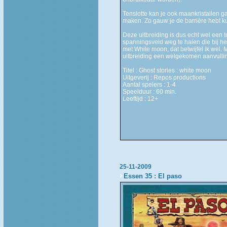
Tenslotte kan je ook maankristallen g
maken. Zo gauw je de barrière hebt k
Deze uitbreiding is dus echt wel een t
spanningsveld weg te halen die bij het
met White moon, dat betwijfel ik wel.
uitbreiding een welgekomen aanvulling
Titel : Ghost stories : white moon
Uitgeverij : Repos productions
Aantal spelers : 1-4
Speelduur : 60 min.
Leeftijd : 12+
25-11-2009
Essen 35 : El paso