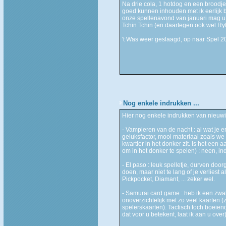
Na drie cola, 1 hotdog en een broodj
goed kunnen inhouden met ik eerlijk
onze spellenavond van januari mag u 
Tchin Tchin (en daartegen ook wel Ryt
't Was weer geslaagd, op naar Spel 2
Nog enkele indrukken ...
Hier nog enkele indrukken van nieuwi
- Vampieren van de nacht : al wat je 
geluksfactor, mooi materiaal zoals we
kwartier in het donker zit. Is het een
om in het donker te spelen) : neen, ind
- El paso : leuk spelletje, durven doo
doen, maar niet te lang of je verliest
Pickpocket, Diamant, ... zeker wel.
- Samurai card game : heb ik een zwak 
onoverzichtelijk met zo veel kaarten 
spelerskaarten). Tactisch toch boeiend
dat voor u betekent, laat ik aan u over