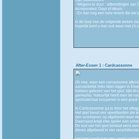
- Wegens te duur : uitbreidingen van 
incorporated; Days of steam
- En dan nog een hele resem die we om
In de loop van de volgende weken zul
hopelijk bent u dan ook weer met z'n a
After-Essen 1 : Cardcassonne
Oh nee, weer een carcassonne afkook
aanvankelijk links laten liggen in E
hebben gelezen van het spel, lijkt dit
gameplay. Natuurlijk heeft men de naa
spelmateriaal recuperen is een goed id
In Cardcassonne ga je door het afleg
Het spel bevat vier speelborden die t
een scorespoor op afgebeeld waar de
Daarnaast krijgt elke speler een scha
De rest van het spel bestaat eens een
dieren afgebeeld in vier verschillende
Het spel wordt over een aantal ronden