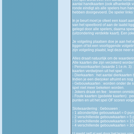
aantal handkaarten (ook afhankelijk v
ronde eindigt als alle spelers hun h
hebben doorgevoerd. De speler links 
In je beurt moet je ofwel een kaart a
van het speelbord of aan de laatst li
gelegd door alle spelers, daarna spee
(uitzondering verdekte kaart). Een jo
Je volgeling plaatsen doe je aan het 
liggen of tot een voorliggende volgelin
zijn volgeling plaatst, legt deze neer
Alles draait natuurlijk om de waarder
Alle kaarten die zijn verzekerd worde
- Persoonkaarten (waarde 1 t.e.m. 3) 
kaarten verdwijnen uit het spel.
- Dierkaarten : het aantal dierkaarten
Indien je een dierjoker afruimt en nog
- Gebouwkaarten : worden onder de sc
spel niet meer bekeken worden.
- Jokers draak en fee : leveren onmidd
- Foute kaarten (gedekte kaarten) : p
punten en uit het spel OF scoren vo
Slotwaardering : Gebouwen :
- 1 afzonderlijke gebouwkaart = 0 pun
- 2 verschillende gebouwkaarten = 5 
- 3 verschillende gebouwkaarten = 1
- 4 verschillende gebouwkaarten = 3
U merkt zelf al wel door het lezen van d