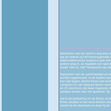
Vampieren van de nacht is nog eens ee
lag de nadruk op het memorygehalte ne
kakkerlakkenreeks waarbij je gek word
andere weg in, ze maakten een spel 
draait. Ook nu, met "Vampieren van de 
Vampieren van de nacht bestaat uit ee
worden opgebouwd. In de bodem van d
hun dak liggen allerlei fiches met kn
Langtand en zijn dappere kleine vlee
en z'n vleermuis zijn twee magneten d
vampier verder over het spelbord. Op
Het is de bedoeling om de fiches uit 
fiches zouden er wel eens kunnen doo
neemt hij de vleermuis en duwt hij de