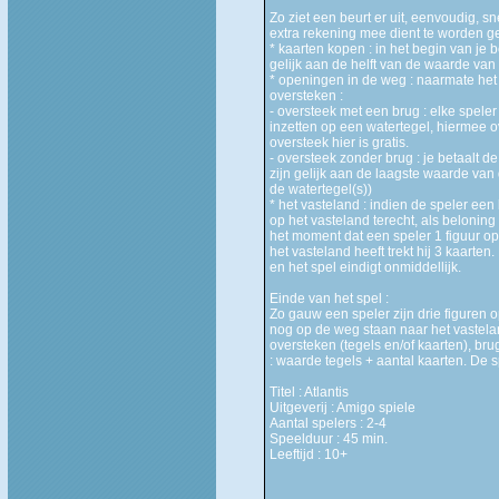
Zo ziet een beurt er uit, eenvoudig, 
extra rekening mee dient te worden 
* kaarten kopen : in het begin van je
gelijk aan de helft van de waarde van
* openingen in de weg : naarmate het
oversteken :
- oversteek met een brug : elke speler
inzetten op een watertegel, hiermee ov
oversteek hier is gratis.
- oversteek zonder brug : je betaalt d
zijn gelijk aan de laagste waarde van
de watertegel(s))
* het vasteland : indien de speler een
op het vasteland terecht, als beloning 
het moment dat een speler 1 figuur op 
het vasteland heeft trekt hij 3 kaarten.
en het spel eindigt onmiddellijk.
Einde van het spel :
Zo gauw een speler zijn drie figuren o
nog op de weg staan naar het vastela
oversteken (tegels en/of kaarten), 
: waarde tegels + aantal kaarten. De 
Titel : Atlantis
Uitgeverij : Amigo spiele
Aantal spelers : 2-4
Speelduur : 45 min.
Leeftijd : 10+