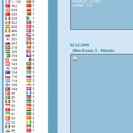
Tijdsduur : 15 min.
Leeftijd : 12+
02-12-2009
After-Essen 3 : Atlantis