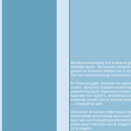
Met deze bespreking heb ik bewust gew
duidelijk waren. Ten tweede omdat ik 
geduld en herlezen) hebben me in iede
hier een omschrijving ga neerpennen. 
In "Powerstruggle" proberen de speler
scoren. Vanaf een bepaald moment op 
overwinningspunt. Daarnaast moeten z
kaart wie hun vijand is, bedoeling is 
schavotje bereikt, ben je sowieso bove
... u begrijpt het wel)
Om punten te kunnen zetten gaat u op 
bedrijf (klinkt alvast weinig spanne
baas van een bepaald departement (bv.
pieten gaan natuurlijk veel te zeggen
zo te zeggen.