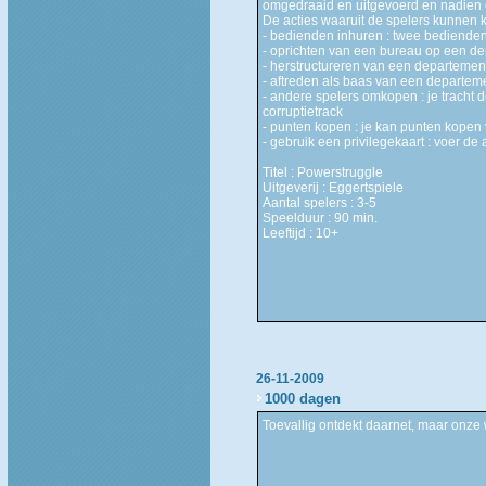
omgedraaid en uitgevoerd en nadien d
De acties waaruit de spelers kunnen k
- bedienden inhuren : twee bediende
- oprichten van een bureau op een d
- herstructureren van een departeme
- aftreden als baas van een departemen
- andere spelers omkopen : je tracht 
corruptietrack
- punten kopen : je kan punten kopen 
- gebruik een privilegekaart : voer de 
Titel : Powerstruggle
Uitgeverij : Eggertspiele
Aantal spelers : 3-5
Speelduur : 90 min.
Leeftijd : 10+
26-11-2009
1000 dagen
Toevallig ontdekt daarnet, maar onze