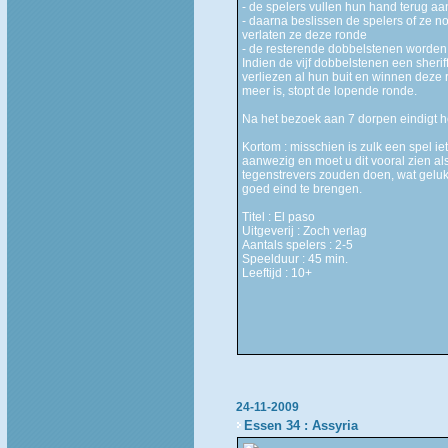
- de spelers vullen hun hand terug aa
- daarna beslissen de spelers of ze 
verlaten ze deze ronde
- de resterende dobbelstenen worden g
Indien de vijf dobbelstenen een sheri
verliezen al hun buit en winnen deze 
meer is, stopt de lopende ronde.
Na het bezoek aan 7 dorpen eindigt h
Kortom : misschien is zulk een spel ie
aanwezig en moet u dit vooral zien al
tegenstrevers zouden doen, wat geluk 
goed eind te brengen.
Titel : El paso
Uitgeverij : Zoch verlag
Aantals spelers : 2-5
Speelduur : 45 min.
Leeftijd : 10+
24-11-2009
Essen 34 : Assyria