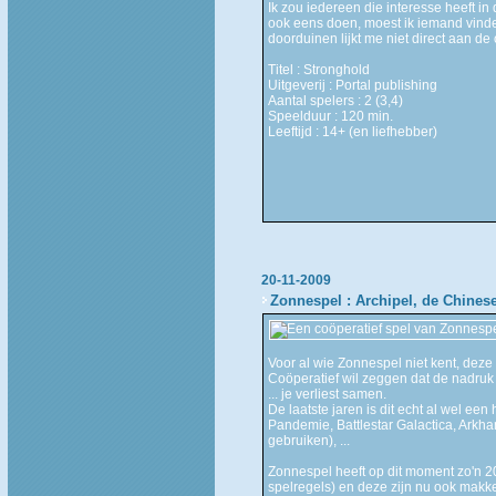
Ik zou iedereen die interesse heeft i
ook eens doen, moest ik iemand vinde
doorduinen lijkt me niet direct aan de
Titel : Stronghold
Uitgeverij : Portal publishing
Aantal spelers : 2 (3,4)
Speelduur : 120 min.
Leeftijd : 14+ (en liefhebber)
20-11-2009
Zonnespel : Archipel, de Chinese
Voor al wie Zonnespel niet kent, dez
Coöperatief wil zeggen dat de nadruk
... je verliest samen.
De laatste jaren is dit echt al wel e
Pandemie, Battlestar Galactica, Arkha
gebruiken), ...
Zonnespel heeft op dit moment zo'n 
spelregels) en deze zijn nu ook makk