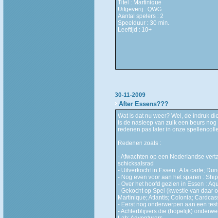
Titel : Martinique
Uitgeverij : QWG
Aantal spelers : 2
Speelduur : 30 min.
Leeftijd : 10+
30-11-2009
After Essens???
Wat is dat nu weer? Wel, de indruk d
is de nasleep van zulk een beurs nog
redenen pas later in onze spellencolle
Redenen zoals :
- Afwachten op een Nederlandse verta
schicksalsrad
- Uitverkocht in Essen : A la carte; D
- Nog even voor aan het sparen : Sh
- Over het hoofd gezien in Essen : A
- Gekocht op Spel (kwestie van daar o
Martinique; Atlantis; Colonia; Cardcas
- Eerst nog onderwerpen aan een testr
- Achterblijvers die (hopelijk) onder
Lab; Adventurers