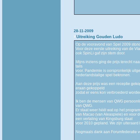
28-11-2009
Uitreiking Gouden Ludo
Op de vooravond van Spel 2009 stond
Voor deze eerste uitreiking van de Vl
ook SpinLi gaf zijn stem door.
Mijns inziens ging de prijs terecht n
tails
voor. Pandemie is oorspronkelijk ui
nederlandstalige spel bekronen.
Aan deze prijs was een receptie geko
eraan gekoppeld
zodat er eens kon verbroederd worden
Ik ben de mensen van QWG persoonlij
van QWG.
Er staat weer héél wat op het program
van Macao (van Aleaspiele) en voor de
een vertaling van Kingsburg staat
voor 2010 gepland. We zijn uiteraard
Nogmaals dank aan Forumfederatie vo