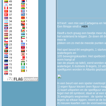
In't kort : een mix van Cartagena en Ver
Een filmpje vindt u
!
HIER
Heeft u toch graag een beetje meer dui
het vasteland te krijgen. Ze doen dit
mee te
pikken om zo met de meeste punten a
Het spel bevat 84 wegtegels, 1 startve
watertegels en
105 bewegingskaarten. Het spelbord 
vorm hangt af
van de plaats op tafel), eerst worden
watertegel, 6 dubbele B-tegels, 10 afz
spelfiguren worden in Atlantis geplaa
In een beurt van een speler overloopt h
1) eigen figuur kiezen (een figuur mag
2) kaart uitspelen en de spelfiguur vo
tegel met dit symbool, staat er al een 
3) wegtegels wegnemen : de speler nee
tegels op elkaar liggen, neem je de b
4) nieuwe kaarten van de voorraadstap