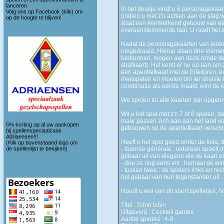
lanceren.
In het doosje vindt u 6 personagekaart
Volg ons op
Facebook (klik)
om
(indien u met z'n achten aan de slag w
op de hoogte te blijven!
staat een kenmerkend gebouw van een 
overeenstemmende taal. U raadt het al, 
Nadat de personagekaarten van iedere
omgedraaid. Hierop staan drie eleme
herkennen, mogen aan deze ronde dee
strafkaart). Het komt er nu op aan om
een aperitiefkaart met de Eifeltore
meespelen en moeten om ter snelste h
combinatie als eerste maakt, wint de k
We spelen tot alle kaarten zijn opgebr
Wil u het spel met z'n 7 of 8 spelen,
maar passen zich aan aan het land wa
5% korting op al uw aankopen
gebouwen op de apertiefkaart verschi
bij spellenspeciaalzaak
Adriaensen!!!
Heeft u het spel goed onder de knie,
(Klik op bovenstaand logo om
de spellenlijst te bekijken)
- tournée générale : iedereen speelt m
gebaar uit van diegene die de kaart o
- doe ze nog eens vol : herhaal de wi
- tussen twee : de spelers links en re
het gebaar van hun tegenstander uit.
Houdt u wel van dit soort spelletjes, 
Titel : Tchin tchin
Uitgeverij : Cocktail games
Aantal spelers : 4-8