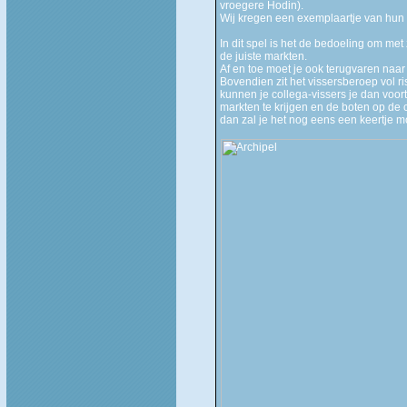
vroegere Hodin).
Wij kregen een exemplaartje van hun 
In dit spel is het de bedoeling om met
de juiste markten.
Af en toe moet je ook terugvaren naar 
Bovendien zit het vissersberoep vol ri
kunnen je collega-vissers je dan voorth
markten te krijgen en de boten op de c
dan zal je het nog eens een keertje 