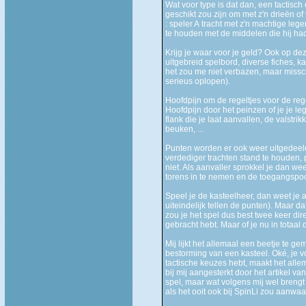
Wat voor type is dat dan, een tactisch
geschikt zou zijn om met z'n drieën of 
: speler A tracht met z'n machtige leg
te houden met de middelen die hij ha
Krijg je waar voor je geld? Ook op dez
uitgebreid spelbord, diverse fiches, k
het zou me niet verbazen, maar miss
serieus oplopen).
Hoofdpijn om de regeltjes voor de regel
Hoofdpijn door het peinzen of je je le
flank die je laat aanvallen, de valstr
beuken, ...
Punten worden er ook weer uitgedeeld, 
verdediger trachten stand te houden, p
niet. Als aanvaller sprokkel je dan wee
torens in te nemen en de toegangspoort
Speel je de kasteelheer, dan weet je 
uiteindelijk tellen de punten). Maar da
zou je het spel dus best twee keer dir
gebracht hebt. Maar of je nu in totaal d
Mij lijkt het allemaal een beetje te 
bestorming van een kasteel. Oké, je vo
tactische keuzes hebt, maakt het all
bij mij aangesterkt door het artikel va
spel, maar wat volgens mij wel brengt
als het ooit ook bij SpinLi zou aanwaa