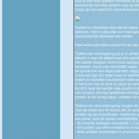
dus al vier keer gokken vooraleer ik a
belachelijk om mijn piraten nog op het 
langs de ene kant toch gecharmeerd v
Nadeel is misschien wel dat de setup v
spreken. Het is natuurlijk een heel ge
waarschijnlijk allemaal wel sneller.
Heel even een klein overzicht van de
Tijdens de zonsopgang ga je je piraten
steeds in aan de zijkant van het speel
het aantal stappen voort zoals aangeg
bewegen, nooit over eenzelfde vakje.
de piraat van een tegenstander, mag j
schat niet ligt. De tegel waar je vertre
Indien je dezelfde snuisterijen hebt v
in het ruim van je boot en gaan je verz
hij zich naar de eerste vrije plaats in
het centrum van het speelbord eindigt
piraten in de kroeg staan, worden de 
Tijdens de zonsondergang mogen de sp
Aan de hand van de fiches die ze ver
piraten op de coördinaten. Nadat ze a
het geval, wint de speler onmiddellijk
- de meeste ladingen verzamelt = 2 p
- de punten van elke snuisterij in je l
- twee gelijke snuisterijen in je perso