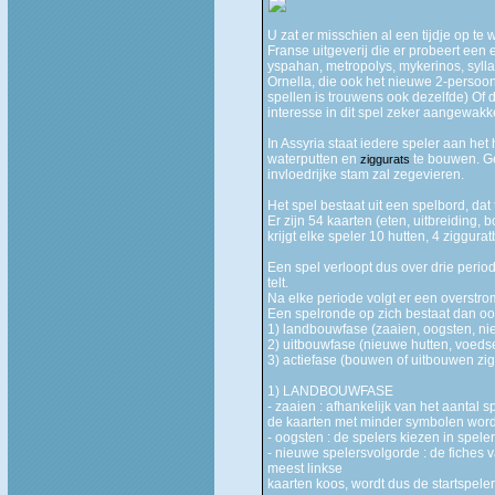
U zat er misschien al een tijdje op t
Franse uitgeverij die er probeert een e
yspahan, metropolys, mykerinos, sylla,
Ornella, die ook het nieuwe 2-persoon
spellen is trouwens ook dezelfde) Of di
interesse in dit spel zeker aangewakk
In Assyria staat iedere speler aan he
waterputten en
te bouwen. Ge
ziggurats
invloedrijke stam zal zegevieren.
Het spel bestaat uit een spelbord, da
Er zijn 54 kaarten (eten, uitbreiding,
krijgt elke speler 10 hutten, 4 ziggur
Een spel verloopt dus over drie perio
telt.
Na elke periode volgt er een overstr
Een spelronde op zich bestaat dan ook
1) landbouwfase (zaaien, oogsten, n
2) uitbouwfase (nieuwe hutten, voeds
3) actiefase (bouwen of uitbouwen zig
1) LANDBOUWFASE
- zaaien : afhankelijk van het aantal
de kaarten met minder symbolen word
- oogsten : de spelers kiezen in spe
- nieuwe spelersvolgorde : de fiches 
meest linkse
kaarten koos, wordt dus de startspele