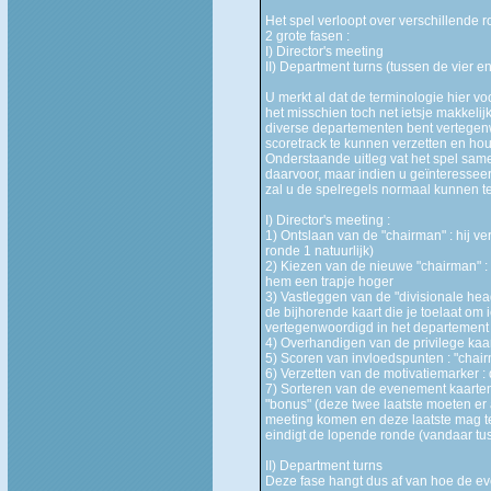
Het spel verloopt over verschillende 
2 grote fasen :
I) Director's meeting
II) Department turns (tussen de vier e
U merkt al dat de terminologie hier vo
het misschien toch net ietsje makkelij
diverse departementen bent vertegenw
scoretrack te kunnen verzetten en hou
Onderstaande uitleg vat het spel same
daarvoor, maar indien u geïnteresseer
zal u de spelregels normaal kunnen te
I) Director's meeting :
1) Ontslaan van de "chairman" : hij ve
ronde 1 natuurlijk)
2) Kiezen van de nieuwe "chairman" :
hem een trapje hoger
3) Vastleggen van de "divisionale head
de bijhorende kaart die je toelaat om 
vertegenwoordigd in het departement
4) Overhandigen van de privilege kaa
5) Scoren van invloedspunten : "chair
6) Verzetten van de motivatiemarker :
7) Sorteren van de evenement kaarten
"bonus" (deze twee laatste moeten er al
meeting komen en deze laatste mag te
eindigt de lopende ronde (vandaar tus
II) Department turns
Deze fase hangt dus af van hoe de ev