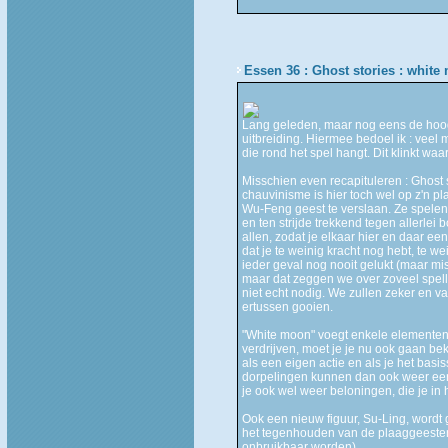
Essen 36 : Ghost stories : whit
Lang geleden, maar nog eens de hoogs
uitbreiding. Hiermee bedoel ik : veel
die rond het spel hangt. Dit klinkt waa
Misschien even recapituleren : Ghost 
chauvinisme is hier toch wel op z'n pl
Wu-Feng geest te verslaan. Ze spelen 
en ten strijde trekkend tegen allerlei
allen, zodat je elkaar hier en daar e
dat je te weinig kracht nog hebt, te we
ieder geval nog nooit gelukt (maar mi
maar dat zeggen we over zoveel spell
niet echt nodig. We zullen zeker en 
ertussen gooien.
"White moon" voegt enkele elementen 
verdrijven, moet je je nu ook gaan b
als een eigen actie en als je het basi
dorpelingen kunnen dan ook weer een m
je ook wel weer beloningen, die je in
Ook een nieuw figuur, Su-Ling, wordt g
het tegenhouden van de plaaggeesten
onbruikbaar worden).