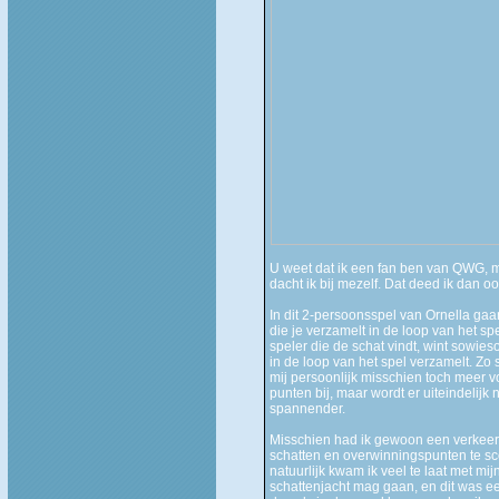
U weet dat ik een fan ben van QWG, m
dacht ik bij mezelf. Dat deed ik dan 
In dit 2-persoonsspel van Ornella gaa
die je verzamelt in de loop van het sp
speler die de schat vindt, wint sowies
in de loop van het spel verzamelt. Zo
mij persoonlijk misschien toch meer v
punten bij, maar wordt er uiteindelij
spannender.
Misschien had ik gewoon een verkeerde
schatten en overwinningspunten te sco
natuurlijk kwam ik veel te laat met mi
schattenjacht mag gaan, en dit was ee