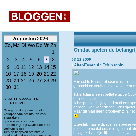
Augustus 2026
Zo,
Ma
Di
Wo
Do
Vr
Za
Omdat spelen de belangrijk
1
2
3
4
5
6
7
8
03-12-2009
After-Essen 4 : Tchin tchin
9
10
11
12
13
14
15
16
17
18
19
20
21
22
23
24
25
26
27
28
29
Een echte Essen-release was het niet
gebracht en verdient hier zeker een v
30
31
Tchin tchin is een spelletje uit de Coc
een klein jasje!
IK SPEEL GRAAG EEN
Ik besprak een tijd geleden al een spe
KEERTJE MEE !
aanschuiven voor dit spel. Vier spel
Qua gebruiksgemak en vlot
Maar dit mag geen probleem zijn, het s
verlopen van het maken van
afspraken
opteren we voor een
Eigenlijk mag je dit spel een beetje 
Facebookgroep waarin iedereen
welkom is om
in een thema dat ons wel ligt, drank
zich op te geven om mee te
bezigheid zal zijn, lijkt het me bijzond
spelen of zelf speelmomenten te