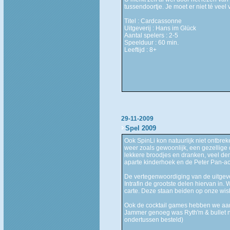
tussendoortje. Je moet er niet té veel
Titel : Cardcassonne
Uitgeverij : Hans im Glück
Aantal spelers : 2-5
Speelduur : 60 min.
Leeftijd : 8+
29-11-2009
Spel 2009
Ook SpinLi kon natuurlijk niet ontbr
weer zoals gewoonlijk, een gezellige d
lekkere broodjes en dranken, veel de
aparte kinderhoek en de Peter Pan-a
De vertegenwoordiging van de uitge
Intrafin de grootste delen hiervan in
carte. Deze staan beiden op onze wish
Ook de cocktail games hebben we aan 
Jammer genoeg was Ryth'm & bullet n
ondertussen besteld)