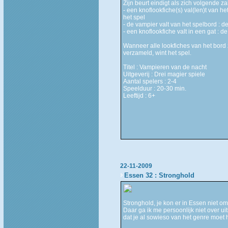
Zijn beurt eindigt als zich volgende z
- een knoflookfiche(s) val(len)t van he
het spel
- de vampier valt van het spelbord : d
- een knoflookfiche valt in een gat : d
Wanneer alle lookfiches van het bord z
verzameld, wint het spel.
Titel : Vampieren van de nacht
Uitgeverij : Drei magier spiele
Aantal spelers : 2-4
Speelduur : 20-30 min.
Leeftijd : 6+
22-11-2009
Essen 32 : Stronghold
Stronghold, je kon er in Essen niet o
Daar ga ik me persoonlijk niet over uit
dat je al sowieso van het genre moet h