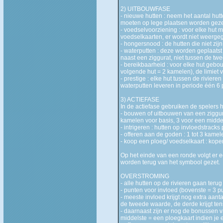
2) UITBOUWFASE
- nieuwe hutten : neem het aantal hut
moeten op lege plaatsen worden gezet
- voedselvoorziening : voor elke hut
voedselkaarten, er wordt niet weergeg
- hongersnood : de hutten die niet z
- waterputten : deze worden geplaatst
naast een ziggurat, niet tussen de twe
- bereikbaarheid : voor elke hut gebou
volgende hut = 2 kamelen), de limiet 
- prestige : elke hut tussen de riviere
waterputten leveren in periode één 6 
3) ACTIEFASE
In de actiefase gebruiken de spelers h
- bouwen of uitbouwen van een ziggurat 
kamelen voor basis, 3 voor een midden
- intrigeren : hutten op invloedstracks
- offeren aan de goden : 1 tot 3 kame
- koop een ploeg/ voedselkaart : kope
Op het einde van een ronde volgt er e
worden terug van het symbool gezet.
OVERSTROMING
- alle hutten op de rivieren gaan teru
- punten voor invloed (bovenste = 3 pu
- meeste invloed krijgt nog extra aan
de tweede waarde, de derde krijgt ten
- daarnaast zijn er nog de bonussen v
middelste = een ploegkaart indien je 