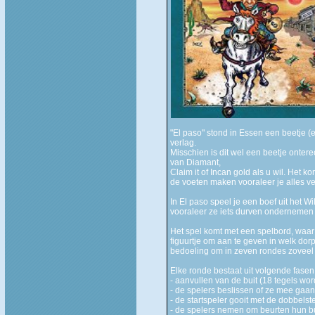
"El paso" stond in Essen een beetje 
verlag.
Misschien is dit wel een beetje onterec
van Diamant,
Claim it of Incan gold als u wil. Het k
de voeten maken vooraleer je alles ver
In El paso speel je een boef uit het 
vooraleer ze iets durven ondernemen
Het spel komt met een spelbord, waar 
figuurtje om aan te geven in welk dor
bedoeling om in zeven rondes zoveel 
Elke ronde bestaat uit volgende fasen
- aanvullen van de buit (18 tegels wor
- de spelers beslissen of ze mee gaan 
- de startspeler gooit met de dobbelst
- de spelers nemen om beurten hun bu