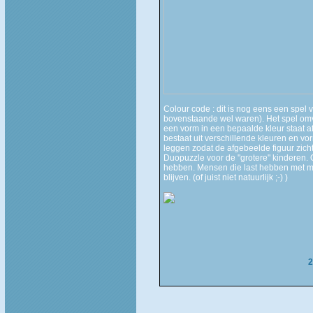
Colour code : dit is nog eens een spel 
bovenstaande wel waren). Het spel omv
een vorm in een bepaalde kleur staat a
bestaat uit verschillende kleuren en vo
leggen zodat de afgebeelde figuur zichtb
Duopuzzle voor de "grotere" kinderen.
hebben. Mensen die last hebben met mee
blijven. (of juist niet natuurlijk ;-) )
2