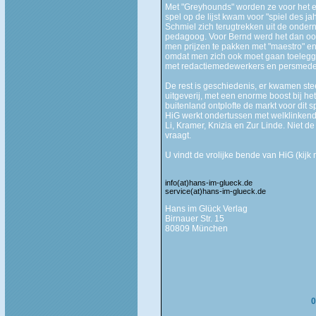
Met "Greyhounds" worden ze voor het ee
spel op de lijst kwam voor "spiel des j
Schmiel zich terugtrekken uit de ondern
pedagoog. Voor Bernd werd het dan ook
men prijzen te pakken met "maestro" en
omdat men zich ook moet gaan toeleggen
met redactiemedewerkers en persmede
De rest is geschiedenis, er kwamen st
uitgeverij, met een enorme boost bij he
buitenland ontplofte de markt voor dit 
HiG werkt ondertussen met welklinken
Li, Kramer, Knizia en Zur Linde. Niet de 
vraagt.
U vindt de vrolijke bende van HiG (kijk
info(at)hans-im-glueck.de
service(at)hans-im-glueck.de
Hans im Glück Verlag
Birnauer Str. 15
80809 München
0