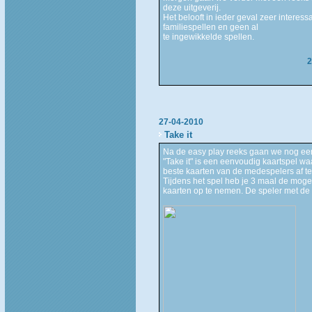
deze uitgeverij.
Het belooft in ieder geval zeer interes
familiespellen en geen al
te ingewikkelde spellen.
2
27-04-2010
Take it
Na de easy play reeks gaan we nog eens
"Take it" is een eenvoudig kaartspel wa
beste kaarten van de medespelers af t
Tijdens het spel heb je 3 maal de mogel
kaarten op te nemen. De speler met de 