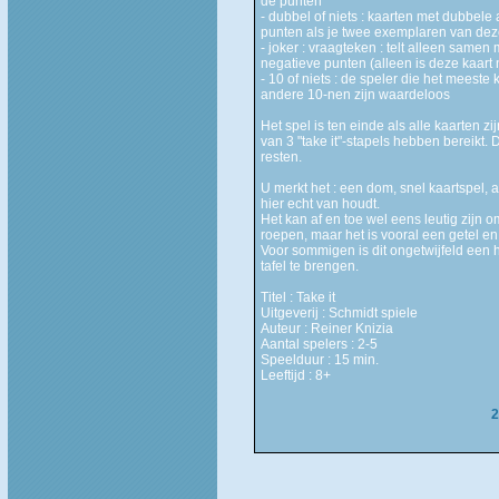
de punten
- dubbel of niets : kaarten met dubbele a
punten als je twee exemplaren van dez
- joker : vraagteken : telt alleen samen 
negatieve punten (alleen is deze kaart 
- 10 of niets : de speler die het meeste 
andere 10-nen zijn waardeloos
Het spel is ten einde als alle kaarten zi
van 3 "take it"-stapels hebben bereikt. 
resten.
U merkt het : een dom, snel kaartspel, 
hier echt van houdt.
Het kan af en toe wel eens leutig zijn om 
roepen, maar het is vooral een getel e
Voor sommigen is dit ongetwijfeld een 
tafel te brengen.
Titel : Take it
Uitgeverij : Schmidt spiele
Auteur : Reiner Knizia
Aantal spelers : 2-5
Speelduur : 15 min.
Leeftijd : 8+
2