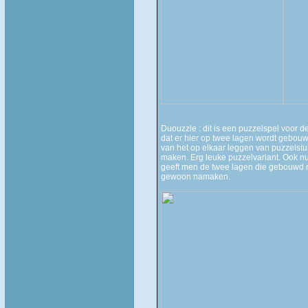
Duouzzle : dit is een puzzelspel voor d
dat er hier op twee lagen wordt gebouw
van het op elkaar leggen van puzzelstuk
maken. Erg leuke puzzelvariant. Ook nu 
geeft men de twee lagen die gebouwd m
gewoon namaken.