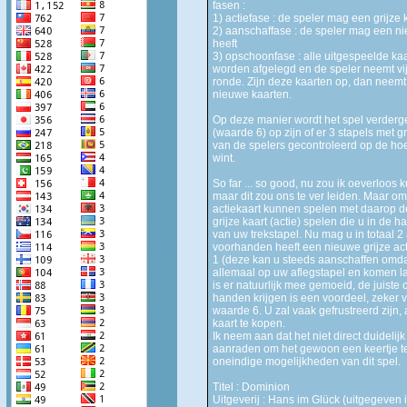
fasen :
1) actiefase : de speler mag een grijze 
2) aanschaffase : de speler mag een ni
heeft
3) opschoonfase : alle uitgespeelde ka
worden afgelegd en de speler neemt vij
ronde. Zijn deze kaarten op, dan neemt 
nieuwe kaarten.
Op deze manier wordt het spel verderge
(waarde 6) op zijn of er 3 stapels met 
van de spelers gecontroleerd op de ho
wint.
So far ... so good, nu zou ik oeverloo
maar dit zou ons te ver leiden. Maar om
actiekaart kunnen spelen met daarop de
grijze kaart (actie) spelen die u in de h
van uw trekstapel. Nu mag u in totaal 2
voorhanden heeft een nieuwe grijze ac
1 (deze kan u steeds aanschaffen omda
allemaal op uw aflegstapel en komen la
is er natuurlijk mee gemoeid, de juiste 
handen krijgen is een voordeel, zeker
waarde 6. U zal vaak gefrustreerd zijn, 
kaart te kopen.
Ik neem aan dat het niet direct duidelijk
aanraden om het gewoon een keertje te 
oneindige mogelijkheden van dit spel.
Titel : Dominion
Uitgeverij : Hans im Glück (uitgegeven