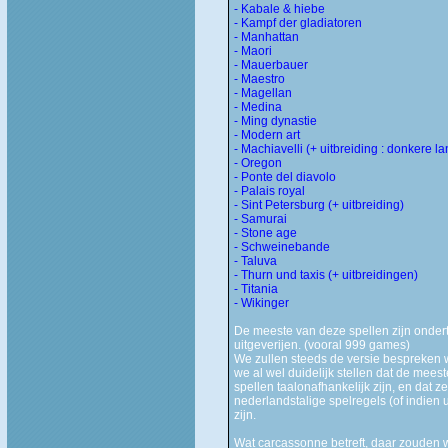
- Kabale & hiebe
- Kampf der gladiatoren
- Manhattan
- Maori
- Mauerbauer
- Maestro
- Magellan
- Medina
- Ming dynastie
- Modern art
- Machiavelli (+ uitbreiding : donkere l
- Oregon
- Ponte del diavolo
- Palais royal
- Sint Petersburg (+ uitbreiding)
- Samurai
- Stone age
- Schweinebande
- Taluva
- Thurn und taxis (+ uitbreidingen)
- Titania
- Wikinger
De meeste van deze spellen zijn onder
uitgeverijen. (vooral 999 games)
We zullen steeds de versie bespreken 
we al wel duidelijk stellen dat de meest
spellen taalonafhankelijk zijn, en dat z
nederlandstalige spelregels (of indien 
zijn.
Wat carcassonne betreft, daar zouden 