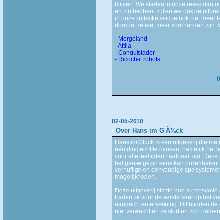
blijven. We starten in onze reeks dan o
en zin hebben, zullen we ook de uitbrei
in onze collectie vind je ook niet meer 
doordat ze niet meer voorhanden zijn. W
- Morgeland
- Attila
- Conquistador
- Ricochet robots
0
02-05-2010
Over Hans im GlÃ¼ck
Hans im Glück is een uitgeverij die me
één ding echt te danken, namelijk het l
voor alle leeftijden haalbaar zijn. Deze
het ganse gezin eens kan bovenhalen. 
vernuftige en eenvoudige spelsystemen
mogelijkheden.
Deze uitgeverij startte hun succesvolle 
traden ze voor de eerste keer op het v
aandacht en erkenning. Dit hadden de 
niet verwacht en ze stortten zich nadie