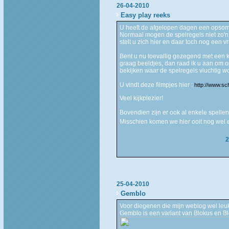
26-04-2010
Easy play reeks
U heeft de afgelopen dagen een opsom
Normaal mogen de spelregels niet zo'n
stelt u zich hier en daar toch nog een v
Bent u nu toevallig gezegend met een k
graag beeldjes, dan raad ik u aan om o
bekijken waar de spelregels vluchtig wo
U vindt deze filmpjes hier :
http://www.sc
Veel kijkplezier!
Bovendien zijn er ook al enkele spelle
Misschien komen we hier ooit nog wel 
2
25-04-2010
Gemblo
Voor diegenen die mijn weblog wel leuk 
Gemblo is een variant van Blokus en Bl