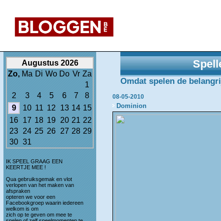
Spell
Augustus 2026
Zo,
Ma
Di
Wo
Do
Vr
Za
Omdat spelen de belangrijk
1
2
3
4
5
6
7
8
08-05-2010
Dominion
9
10
11
12
13
14
15
16
17
18
19
20
21
22
23
24
25
26
27
28
29
30
31
IK SPEEL GRAAG EEN
KEERTJE MEE !
Qua gebruiksgemak en vlot
verlopen van het maken van
afspraken
opteren we voor een
Facebookgroep waarin iedereen
welkom is om
zich op te geven om mee te
spelen of zelf speelmomenten te