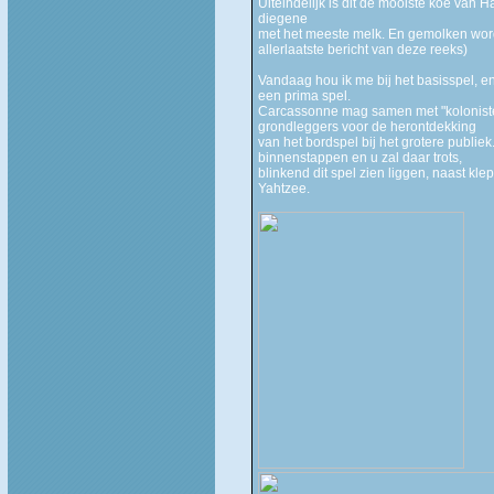
Uiteindelijk is dit de mooiste koe van H
diegene
met het meeste melk. En gemolken worden
allerlaatste bericht van deze reeks)
Vandaag hou ik me bij het basisspel, en 
een prima spel.
Carcassonne mag samen met "kolonist
grondleggers voor de herontdekking
van het bordspel bij het grotere publ
binnenstappen en u zal daar trots,
blinkend dit spel zien liggen, naast kl
Yahtzee.