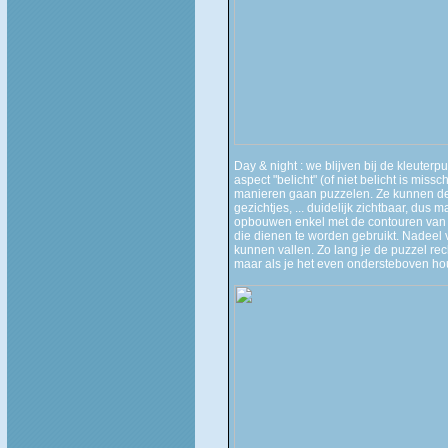
Day & night : we blijven bij de kleuterp
aspect "belicht" (of niet belicht is mis
manieren gaan puzzelen. Ze kunnen de p
gezichtjes, ... duidelijk zichtbaar, dus 
opbouwen enkel met de contouren van de
die dienen te worden gebruikt. Nadeel v
kunnen vallen. Zo lang je de puzzel rec
maar als je het even ondersteboven hou