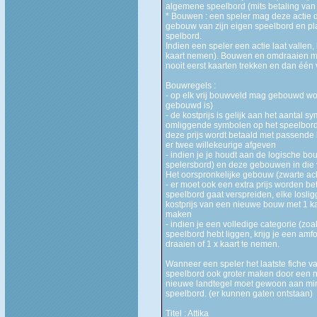
algemene speelbord (mits betaling van
* Bouwen : een speler mag deze actie d
gebouw van zijn eigen speelbord en pl
spelbord.
Indien een speler een actie laat vallen, 
kaart nemen). Bouwen en omdraaien m
nooit eerst kaarten trekken en dan één
Bouwregels :
- op elk vrij bouwveld mag gebouwd wo
gebouwd is)
- de kostprijs is gelijk aan het aantal 
omliggende symbolen op het speelbord
deze prijs wordt betaald met passende 
er twee willekeurige afgeven
- indien je je houdt aan de logische bo
spelersbord) en deze gebouwen in die v
Het oorspronkelijke gebouw (zwarte acht
- er moet ook een extra prijs worden bet
speelbord gaat verspreiden, elke loslig
kostprijs van een nieuwe bouw met 1 k
maken
- indien je een volledige categorie (zoa
speelbord hebt liggen, krijg je een amf
draaien of 1 x kaart te nemen.
Wanneer een speler het laatste fiche va
speelbord ook groter maken door een n
nieuwe landtegel moet gewoon aan min
speelbord. (er kunnen gaten ontstaan)
Titel : Attika