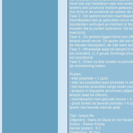
moet dan zijn biedsteen naar een andere
spelers een provincie hebben gekozen,
hun fiche in de provincie en nemen de e
Fase 3 : De spelers kunnen machtkaar
machtkaarten kan je gebruiken om in de
boerderijen verhogen je inkomen in fa
bouwen die je punten opleveren. De kos
overzicht).
Fase 4 : De spelers liggen blind een off
tempel wordt verzet. De speler die het 
de nieuwe startspeler), de 2de twee act
Fase 5 : Afhankelijk waar de tempel is 
per boerderij. (1-4 goud) Sommige prov
het speelbord)
Fase 6 : Enkel na drie ronden in period
de overwinning leiden.
Punten :
- elke piramide = 1 punt
- elke set piramides (een piramide in el
- het meeste piramides langs beide oev
- tempels in bepaalde provincies (afgeb
tempel staat na offeren)
- machtkaarten met speciale bonus = 3 p
- goud (enkel na tweede periode) = 6 p
speler met tweede meeste geld
Titel : Amun-Re
Uitgeverij : Hans im Glück (in het Ned
Auteur : Reiner Knizia
Aantal spelers : 3-5
Speelduur : 90 min.