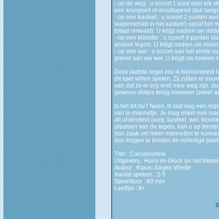
- op de weg : u scoort 1 punt voor elk 
een kruispunt of doodlopend stuk langs t
- op een kasteel : u scoort 2 punten voo
wapenschild in het kasteel) vanaf het 
totaal omwald). U krijgt nadien uw ridde
- op een klooster : u scoort 9 punten al
andere tegels. U krijgt nadien uw monni
- op een wei : u scoort aan het einde va
grenst aan uw wei. U krijgt uw boeren i
Deze laatste regel zou ik bijvoorbeeld
dit spel willen spelen. Zij zullen er e
van dat ze er erg snel mee weg zijn, du
gewoon vlotjes terug invoeren (zeker a
Is het dit nu? Neen, ik laat nog één re
van je mannetje. Je mag enkel een man
dit onderdeel (weg, kasteel, wei, kloost
plaatsen van de tegels, kan u op termij
dan zaak om meer mannetjes te kunnen p
dan krijgen je beiden de volledige punt
Titel : Carcassonne
Uitgeverij : Hans im Glück (in het Ned
Auteur : Klaus-Jürgen Wrede
Aantal spelers : 2-5
Speelduur : 60 min.
Leeftijd : 8+
0