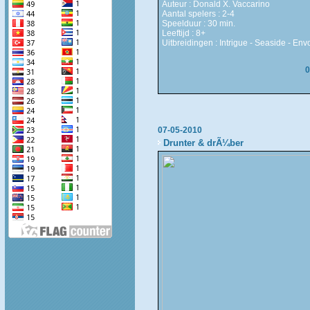
Auteur : Donald X. Vaccarino
Aantal spelers : 2-4
Speelduur : 30 min.
Leeftijd : 8+
Uitbreidingen : Intrigue - Seaside - Env
0
07-05-2010
Drunter & drÃ¼ber