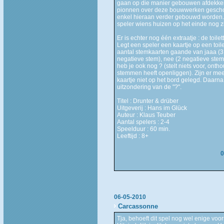
gaan op die manier gebouwen afdekken
pionnen over deze bouwwerken geschov
enkel hieraan verder gebouwd worden. Ei
speler wiens huizen op het einde nog zic
Er is echter nog één extraatje : de toilet
Legt een speler een kaartje op een toil
aantal stemkaarten gaande van jaaa (3 
negatieve stem), nee (2 negatieve ste
heb je ook nog ? (stelt niets voor, ontho
stemmen heeft openliggen). Zijn er me
kaartje niet op het bord gelegd. Daarn
uitzondering van de "?".
Titel : Drunter & drüber
Uitgeverij : Hans im Glück
Auteur : Klaus Teuber
Aantal spelers : 2-4
Speelduur : 60 min.
Leeftijd : 8+
0
06-05-2010
Carcassonne
Tja, behoeft dit spel nog wel enige voors