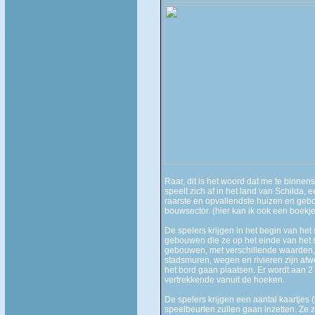
Raar, dit is het woord dat me te binnens
speelt zich af in het land van Schild
raarste en opvallendste huizen en ge
bouwsector. (hier kan ik ook een boek
De spelers krijgen in het begin van het
gebouwen die ze op het einde van het s
gebouwen, met verschillende waarden, 
stadsmuren, wegen en rivieren zijn afwe
het bord gaan plaatsen. Er wordt aan 2
vertrekkende vanuit de hoeken.
De spelers krijgen een aantal kaartjes (
speelbeurten zullen gaan inzetten. Ze 