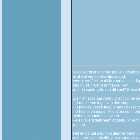
Vaak wordt er door de spellenliefhebbe
is al wel een beetje afgezaagd,
weet u wel? Maar dit is voor niets nodi
zeg nu zelf, wat is er makkelijker
dan de spelregels van dit spel? Een ei 
Zie hier, speciaal voor u, plechtig, de sp
- U neme een tegel van den stapel
- U plaatse dezen tegel ergens passend
- U heeft den mogelijkheid om één hor
zetten om punten te scoren
- Als u alle tegels heeft opgebruikt, ei
punten
Het enige dat u nu nog dient te weten, 
manieren, afhankelijk van waar u uw ma