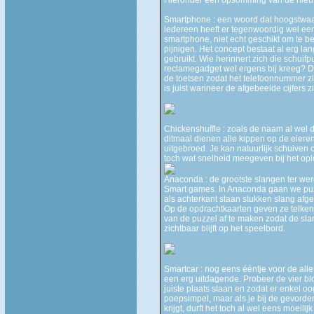
Smartphone : een woord dat hoogstwaars
iedereen heeft er tegenwoordig wel ee
smartphone, niet echt geschikt om te be
pijnigen. Het concept bestaat al erg lan
gebruikt. Wie herinnert zich die schuifpu
reclamegadget wel ergens bij kreeg? D
de toetsen zodat het telefoonnummer zi
is juist wanneer de afgebeelde cijfers zi
Chickenshuffle : zoals de naam al wel 
ditmaal dienen alle kippen op de eier
uitgebroed. Je kan natuurlijk schuiven 
toch wat snelheid meegeven bij het op
Anaconda : de grootste slangen ter wer
Smart games. In Anaconda gaan we puzz
als achterkant staan stukken slang afg
Op de opdrachtkaarten geven ze telkens
van de puzzel af te maken zodat de sla
zichtbaar blijft op het speelbord.
Smartcar : nog eens ééntje voor de all
een erg uitdagende. Probeer de vier bl
juiste plaats staan en zodat er enkel oo
poepsimpel, maar als je bij de gevorde
krijgt, durft het toch al wel eens moeil