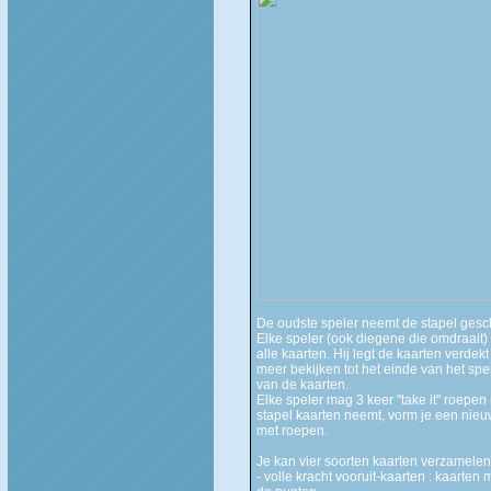
De oudste speler neemt de stapel gesc
Elke speler (ook diegene die omdraait) ma
alle kaarten. Hij legt de kaarten verde
meer bekijken tot het einde van het sp
van de kaarten.
Elke speler mag 3 keer "take it" roepen (
stapel kaarten neemt, vorm je een nieu
met roepen.
Je kan vier soorten kaarten verzamelen
- volle kracht vooruit-kaarten : kaarten