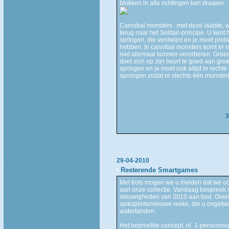
blokken in alle richtingen kan draaien.
Cannibal monsters : met deze laatste, wa
terug naar het Solitair-principe. U kent
springen, die verdwijnt en je moet prob
hebben. In cannibal monsters komt er no
niet allemaal kunnen verorberen. Groen
doet zich op zijn beurt te goed aan gr
springen en je moet ook altijd in rechte
sprongen zodat er slechts één monster(t
3
29-04-2010
Resterende Smartgames
Met trots mogen we u melden dat we 
aan onze collectie. Vandaag bespreek 
nieuwigheden van 2010 aan bod. Over
spiksplinternieuwe reeks, die u ongetwij
watertanden.
Het beproefde concept, nl. 1-persoonss