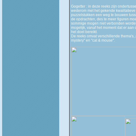
Gogetter : in deze reeks zijn ondertuss
wederom met het gekende kwalitatieve 
puzzelstukken een weg te bouwen tussen
de opdrachten, des te meer figuren mo
sommige mogen niet verbonden worden.
mogelijk, vanaf het moment dat er aan
het doel bereikt.
De reeks omvat verschillende thema's, 
mystery" en "cat & mouse".