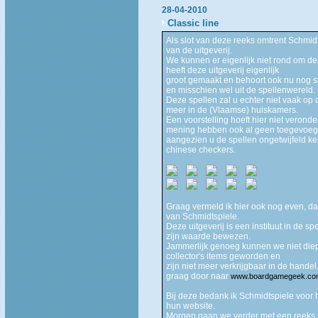
28-04-2010
Classic line
Als slot van deze reeks omtrent Schmid
van de uitgeverij.
We kunnen er eigenlijk niet rond om de
heeft deze uitgeverij eigenlijk
groot gemaakt en behoort ook nu nog s
en misschien wel uit de spellenwereld.
Deze spellen zal u echter niet vaak op 
meer in de (Vlaamse) huiskamers.
Een voorstelling hoeft hier niet veron
mening hebben ook al geen toegevoe
aangezien u de spellen ongetwijfeld ken
chinese checkers.
Graag vermeld ik hier ook nog even, d
van Schmidtspiele.
Deze uitgeverij is een instituut in de s
zijn waarde bewezen.
Jammerlijk genoeg kunnen we niet diep
collector's items geworden en
zijn niet meer verkrijgbaar in de handel
graag door naar
www.boardgamegeek.co
Bij deze bedank ik Schmidtspiele voor 
hun website.
Morgen gaan we verder met een reeks s