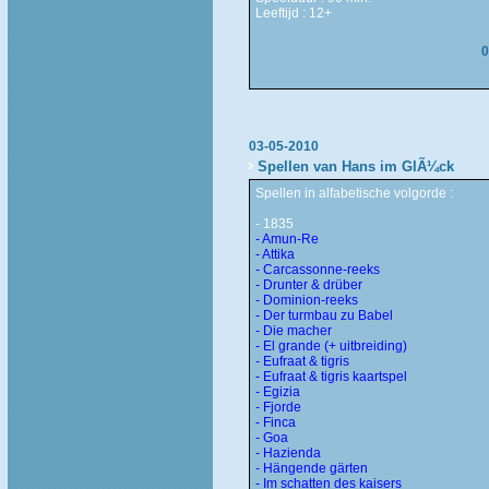
Leeftijd : 12+
0
03-05-2010
Spellen van Hans im GlÃ¼ck
Spellen in alfabetische volgorde :
- 1835
- Amun-Re
- Attika
- Carcassonne-reeks
- Drunter & drüber
- Dominion-reeks
- Der turmbau zu Babel
- Die macher
- El grande (+ uitbreiding)
- Eufraat & tigris
- Eufraat & tigris kaartspel
- Egizia
- Fjorde
- Finca
- Goa
- Hazienda
- Hängende gärten
- Im schatten des kaisers