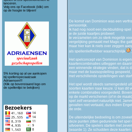
lanceren.
Volg ons op
Facebook (klik)
om
op de hoogte te blijven!
De komst van Dominion was een verfriss
persoonlijk.
Ik had nog nooit een deckbuilding-spel 
je de juiste kaartjes probeert
te verzamelen om zo sterk mogelijk voo
vergelijking gemaakt met Magic the gat
maar hier kan ik niets over zeggen aang
als spellenliefhebber waarschijnlijk
Het spelconcept van Dominion is eigenli
kaartencombinaties uitleggen en daari
een winnende strategie vinden, dat is d
maar met de basisopstelling gespeeld,
5% korting op al uw aankopen
met verschillende opstellingen van star
bij spellenspeciaalzaak
Adriaensen!!!
(Klik op bovenstaand logo om
Het spel wordt steeds samengesteld ui
de spellenlijst te bekijken)
soorten kaarten naar keuze. U kan dit 
enkele combinaties voorgesteld. Bovend
op de markt verschenen (of in de maak
spel zelf verandert natuurlijk niet. Jam
gevallen niet vertaald, dus indien Engel
de orde.
De uiteindelijke bedoeling is om zoveel
deze punten zitten gedurende het spel 
uitvoeren. De spelers starten met zeve
(waarde 1). Ze schudden deze kaarten 