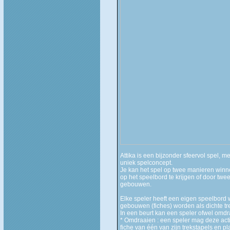
Attika is een bijzonder sfeervol spel, 
uniek spelconcept.
Je kan het spel op twee manieren winn
op het speelbord te krijgen of door twe
gebouwen.
Elke speler heeft een eigen speelbord 
gebouwen (fiches) worden als dichte tr
In een beurt kan een speler ofwel omd
* Omdraaien : een speler mag deze acti
fiche van één van zijn trekstapels en p