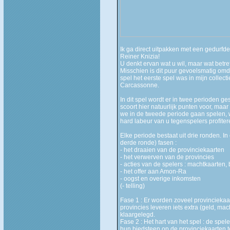
Ik ga direct uitpakken met een gedurfde 
Reiner Knizia!
U denkt ervan wat u wil, maar wat betref
Misschien is dit puur gevoelsmatig omda
spel het eerste spel was in mijn collec
Carcassonne.
In dit spel wordt er in twee perioden g
scoort hier natuurlijk punten voor, maa
we in de tweede periode gaan spelen, w
hard labeur van u tegenspelers profiter
Elke periode bestaat uit drie ronden. In
derde ronde) fasen :
- het draaien van de provinciekaarten
- het verwerven van de provincies
- acties van de spelers : machtkaarten
- het offer aan Amon-Ra
- oogst en overige inkomsten
(- telling)
Fase 1 : Er worden zoveel provinciekaa
provincies leveren iets extra (geld, ma
klaargelegd.
Fase 2 : Het hart van het spel : de spe
hun biedsteen op de provinciekaarten t