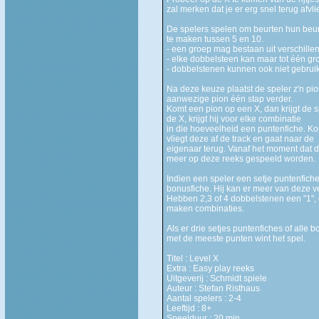
zal merken dat je er erg snel terug afvli
De spelers spelen om beurten hun beurt
te maken tussen 5 en 10.
- een groep mag bestaan uit verschille
- elke dobbelsteen kan maar tot één g
- dobbelstenen kunnen ook niet gebrui
Na deze keuze plaatst de speler z'n pi
aanwezige pion één stap verder.
Komt een pion op een X, dan krijgt de s
de X, krijgt hij voor elke combinatie
in die hoeveelheid een puntenfiche. Ko
vliegt deze af de track en gaat naar de
eigenaar terug. Vanaf het moment dat d
meer op deze reeks gespeeld worden.
Indien een speler een setje puntenfiche
bonusfiche. Hij kan er meer van deze 
Hebben 2,3 of 4 dobbelstenen een "1", 
maken combinaties.
Als er drie setjes puntenfiches of alle b
met de meeste punten wint het spel.
Titel : Level X
Extra : Easy play reeks
Uitgeverij : Schmidt spiele
Auteur : Stefan Risthaus
Aantal spelers : 2-4
Leeftijd : 8+
Speelduur : 20 min.