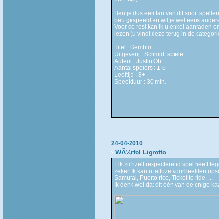
Ben je dus een fan van dit soort spelle
beu gespeeld en wil je wel eens andere
Voor de rest kan ik u enkel aanraden o
lezen (u vindt deze terug in de catego
Titel : Gemblo
Uitgeverij : Schmidt spiele
Auteur : Justin Oh
Aantal spelers : 1-6
Leeftijd : 8+
Speelduur : 30 min.
24-04-2010
WÃ¼rfel-Ligretto
Elk zichzelf respecterend spel heeft te
zeker. Ik kan u talloze voorbeelden o
Samurai, Puerto rico, Ticket to ride, ...
Ik denk wel dat dit één van de enige ka