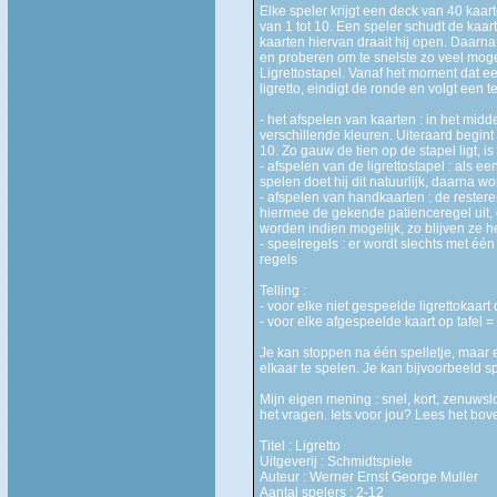
Elke speler krijgt een deck van 40 kaar
van 1 tot 10. Een speler schudt de kaarten
kaarten hiervan draait hij open. Daarna g
en proberen om te snelste zo veel moge
Ligrettostapel. Vanaf het moment dat een
ligretto, eindigt de ronde en volgt een te
- het afspelen van kaarten : in het mid
verschillende kleuren. Uiteraard begint
10. Zo gauw de tien op de stapel ligt, i
- afspelen van de ligrettostapel : als 
spelen doet hij dit natuurlijk, daarna 
- afspelen van handkaarten : de resteren
hiermee de gekende patienceregel uit,
worden indien mogelijk, zo blijven ze 
- speelregels : er wordt slechts met één 
regels
Telling :
- voor elke niet gespeelde ligrettokaart 
- voor elke afgespeelde kaart op tafel =
Je kan stoppen na één spelletje, maar 
elkaar te spelen. Je kan bijvoorbeeld s
Mijn eigen mening : snel, kort, zenuwsl
het vragen. Iets voor jou? Lees het bov
Titel : Ligretto
Uitgeverij : Schmidtspiele
Auteur : Werner Ernst George Muller
Aantal spelers : 2-12