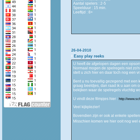
Aantal spelers : 2-5
Speelduur : 15 min.
Leeftijd : 8+
26-04-2010
Easy play reeks
U heeft de afgelopen dagen een opsom
Normaal mogen de spelregels niet zo'n
stelt u zich hier en daar toch nog een v
Bent u nu toevallig gezegend met een k
graag beeldjes, dan raad ik u aan om o
bekijken waar de spelregels vluchtig wo
U vindt deze filmpjes hier :
http://www.sc
Veel kijkplezier!
Bovendien zijn er ook al enkele spelle
Misschien komen we hier ooit nog wel 