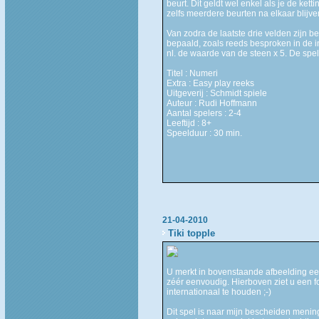
beurt. Dit geldt wel enkel als je de kett
zelfs meerdere beurten na elkaar blijven
Van zodra de laatste drie velden zijn b
bepaald, zoals reeds besproken in de in
nl. de waarde van de steen x 5. De spel
Titel : Numeri
Extra : Easy play reeks
Uitgeverij : Schmidt spiele
Auteur : Rudi Hoffmann
Aantal spelers : 2-4
Leeftijd : 8+
Speelduur : 30 min.
21-04-2010
Tiki topple
U merkt in bovenstaande afbeelding een a
zéér eenvoudig. Hierboven ziet u een fo
internationaal te houden ;-)
Dit spel is naar mijn bescheiden mening 