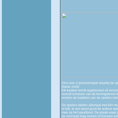
Dit is een 2-persoonsspel waarbij de s
blauw, rood)
Elk kasteel wordt opgebouwd uit versc
vooruit schuiven van de koningskroon
worden de kastelen van de spelers met
De spelers starten allemaal met één m
of wit). In een beurt gooit de actieve 
mee op het speelbord. De plaats waar je
de voorraad mag nemen of hoeveel ext