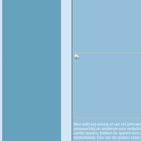
Men wijkt erg weinig af van het princip
zenuwachtig en wederom voor motorisch-
aantal spelers, trekken de spelers een 
dobbelbeker. Eén van de spelers roept "