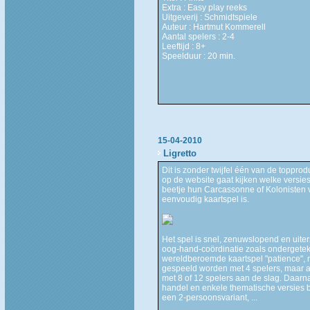
Extra : Easy play reeks
Uitgeverij : Schmidtspiele
Auteur : Hartmut Kommerell
Aantal spelers : 2-4
Leeftijd : 8+
Speelduur : 20 min.
15-04-2010
Ligretto
Dit is zonder twijfel één van de toppro
op de website gaat kijken welke versies 
beetje hun Carcassonne of Kolonisten v
eenvoudig kaartspel is.
Het spel is snel, zenuwslopend en uite
oog-hand-coördinatie zoals ondergeteke
wereldberoemde kaartspel "patience", 
gespeeld worden met 4 spelers, maar al
met 8 of 12 spelers aan de slag. Daarna
handel en enkele thematische versies b
een 2-persoonsvariant, ...