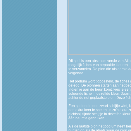
Dit spel is een abstracte versie van Atl
mogelijk fiches van bepaalde kleuren
te verzamelen. De pion die als eerste a
volgende.
Het podium wordt opgesteld, de fiches a
gelegd. De pionnen starten aan het beg
Indien je aan de beurt komt, kies je een
volgende fiche in dezelfde kleur. Daarna
achter de net geplaatste pion. Deze fic
Een speler die een zwart schijfje wint, 
een extra keer te spelen. In zo'n extra 
dichtsbijzijnde schijfje in dezelfde kleu
één beurt te gebruiken.
Als de laatste pion het podium heeft ber
punten op als de plaats waar de pion op