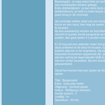
Bouwregels : er mag enkel links en r
aan muurkaarten worden gelegd.
Extra dobbelstenen : je kan deze bij 
dobbelstenen), je hebt nu meer keuze 
gaan terug in de voorraad.
Op sommige velden staat ook een kroon,
kroon en een muur, hier mag de speler 
te bouwen.
Bij een waardering worden de burchten 
verschil in punten wordt aangeduid op d
punten, dan gaat speler A 2 punten voor
Er zit nog wel een addertje onder het gr
deze proberen in de kleur te houden, luk
kasteel afgeven in de beginkleur. Op e
bepaalde bouwdelen opgebruikt zijn, je
dat dan valt bij de tegenstander blijft
met een ander bouwdeel. Bij een event
gewaardeerd.
Vanaf het moment dat een speler de 30 
speler.
Titel : Burgenland
Extra : Easy play reeks
Uitgeverij : Schmidt spiele
Auteur : Wolfgang Lehmann
Aantal spelers : 2
Leeftijd : 8+
Speelduur : 30 min.