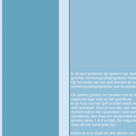
In dit spel proberen de spelers hun ste
grootste vermenigvuldigingsfactor heb
Op het einde van het spel worden de w
vermenigvuldigingsfactor van de plaats
De spelers gooien om beurten met de d
volgende lege veld op het speelbord.
In de loop van het spel worden reeds i
veld geplaatst. Gooi je een ster, dan ma
moment dat er een speelsteen over een
speelbord), dan mag een dobbelsteenwor
worden steen 1 & 4 verzet). De volgorde
maar dit kan belangrijk zijn.
Indien je er in slaat om drie stenen van 