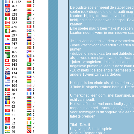
De oudste speler neemt de stapel gesc
speler (ook diegene die omdraait) mag ten
kaarten. Hij legt de kaarten verdekt op
bekijken tot het einde van het spel. B
kaarten.
Elke speler mag 3 keer "take it" roepen (
kaarten neemt, vorm je een nieuwe sta
Je kan vier soorten kaarten verzamelen
- volle kracht vooruit-kaarten : kaarten
punten
- dubbel of niets : kaarten met dubbele 
als je twee exemplaren van deze kaart 
- joker : vraagteken : telt alleen samen 
negatieve punten (alleen is deze kaart 
- 10 of niets : de speler die het meeste 
andere 10-nen zijn waardeloos
Het spel is ten einde als alle kaarten zi
3 "take it"-stapels hebben bereikt. De re
U merkt het : een dom, snel kaartspel, 
echt van houdt.
Het kan af en toe wel eens leutig zijn om 
roepen, maar het is vooral een getel e
Voor sommigen is dit ongetwijfeld een 
tafel te brengen.
Titel : Take it
Uitgeverij : Schmidt spiele
Auteur : Reiner Knizia