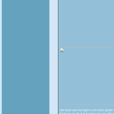
Het doel van het spel is om door goeie
Probeer op de X te komen van de rijtjes