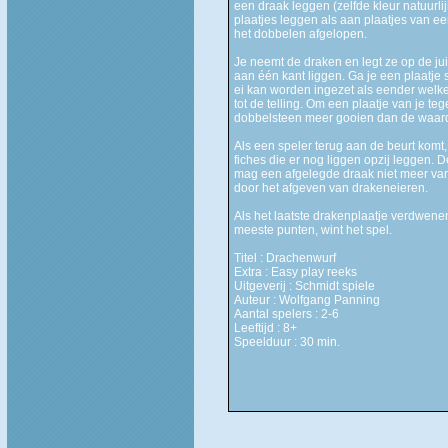
een draak leggen (zelfde kleur natuurl
plaatjes leggen als aan plaatjes van 
het dobbelen afgelopen.
Je neemt de draken en legt ze op de jui
aan één kant liggen. Ga je een plaatje st
ei kan worden ingezet als eender welk
tot de telling. Om een plaatje van je t
dobbelsteen meer gooien dan de waar
Als een speler terug aan de beurt komt, 
fiches die er nog liggen opzij leggen. Dez
mag een afgelegde draak niet meer va
door het afgeven van drakeneieren.
Als het laatste drakenplaatje verdwenen 
meeste punten, wint het spel.
Titel : Drachenwurf
Extra : Easy play reeks
Uitgeverij : Schmidt spiele
Auteur : Wolfgang Panning
Aantal spelers : 2-6
Leeftijd : 8+
Speelduur : 30 min.