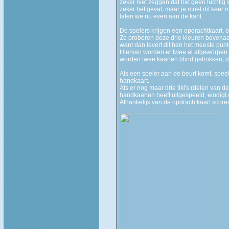
zeker niet zeggen dat het geen luchtig sp
zeker het geval, maar je moet dit kee
laten we nu even aan de kant.
De spelers krijgen een opdrachtkaart, op
Ze proberen deze drie kleuren bovenaan
want dan levert dit hen het meeste punt
Hiervan worden er twee al afgeworpen 
worden twee kaarten blind getrokken, di
Als een speler aan de beurt komt, speelt
handkaart.
Als er nog maar drie tiki's (delen van de
handkaarten heeft uitgespeeld, eindigt
Afhankelijk van de opdrachtkaart score