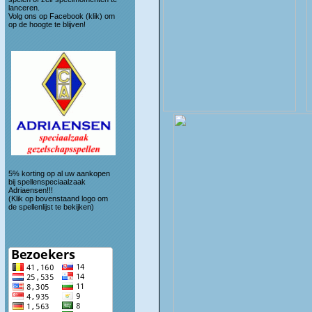
lanceren.
Volg ons op
Facebook (klik)
om
op de hoogte te blijven!
5% korting op al uw aankopen
bij spellenspeciaalzaak
Adriaensen!!!
(Klik op bovenstaand logo om
de spellenlijst te bekijken)