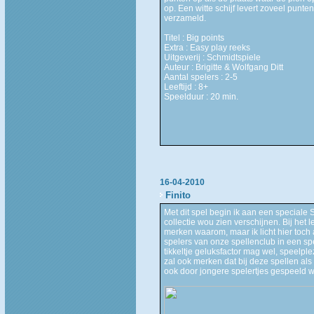
op. Een witte schijf levert zoveel punte
verzameld.
Titel : Big points
Extra : Easy play reeks
Uitgeverij : Schmidtspiele
Auteur : Brigitte & Wolfgang Ditt
Aantal spelers : 2-5
Leeftijd : 8+
Speelduur : 20 min.
16-04-2010
Finito
Met dit spel begin ik aan een speciale 
collectie wou zien verschijnen. Bij het 
merken waarom, maar ik licht hier toch 
spelers van onze spellenclub in een spe
tikkeltje geluksfactor mag wel, speelple
zal ook merken dat bij deze spellen als
ook door jongere spelertjes gespeeld 