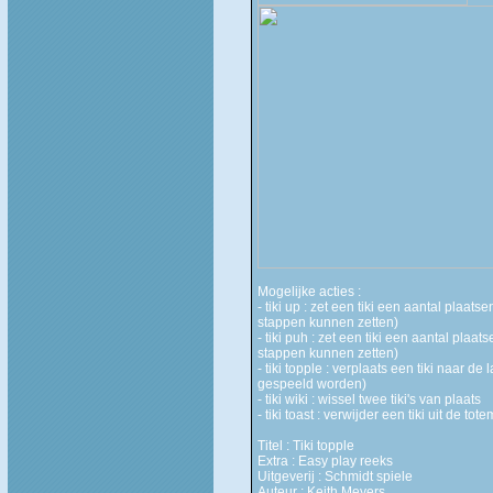
Mogelijke acties :
- tiki up : zet een tiki een aantal plaa
stappen kunnen zetten)
- tiki puh : zet een tiki een aantal pla
stappen kunnen zetten)
- tiki topple : verplaats een tiki naar de
gespeeld worden)
- tiki wiki : wissel twee tiki's van plaats
- tiki toast : verwijder een tiki uit de tot
Titel : Tiki topple
Extra : Easy play reeks
Uitgeverij : Schmidt spiele
Auteur : Keith Meyers