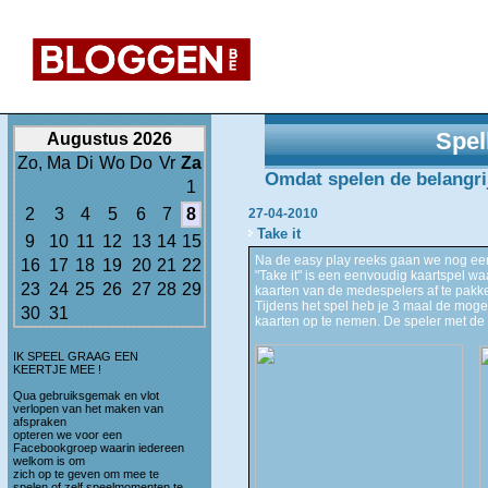
Spel
Augustus 2026
Zo,
Ma
Di
Wo
Do
Vr
Za
Omdat spelen de belangrijk
1
2
3
4
5
6
7
8
27-04-2010
Take it
9
10
11
12
13
14
15
Na de easy play reeks gaan we nog eens
16
17
18
19
20
21
22
"Take it" is een eenvoudig kaartspel wa
23
24
25
26
27
28
29
kaarten van de medespelers af te pakk
Tijdens het spel heb je 3 maal de mogel
30
31
kaarten op te nemen. De speler met de 
IK SPEEL GRAAG EEN
KEERTJE MEE !
Qua gebruiksgemak en vlot
verlopen van het maken van
afspraken
opteren we voor een
Facebookgroep waarin iedereen
welkom is om
zich op te geven om mee te
spelen of zelf speelmomenten te