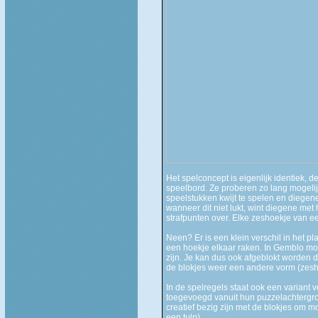
Het spelconcept is eigenlijk identiek,
speelbord. Ze proberen zo lang mogeli
speelstukken kwijt te spelen en diegene d
wanneer dit niet lukt, wint diegene met 
strafpunten over. Elke zeshoekje van een
Neen? Er is een klein verschil in het p
een hoekje elkaar raken. In Gemblo mo
zijn. Je kan dus ook afgeblokt worden
de blokjes weer een andere vorm (zesh
In de spelregels staat ook een variant v
toegevoegd vanuit hun puzzelachtergron
creatief bezig zijn met de blokjes om 
een tulp)