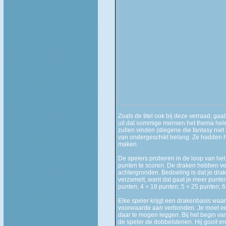
Zoals de titel ook bij deze verraad, ga
uit dat sommige mensen het thema hel
zullen vinden (diegene die fantasy niet 
van ondergeschikt belang. Ze hadden h
maken.
De spelers proberen in de loop van he
punten te scoren. De draken hebben ve
achtergronden. Bedoeling is dat je dra
verzamelt, want dat gaat je meer punten
punten; 4 = 16 punten; 5 = 25 punten; 6
Elke speler krijgt een drakenbasis waa
voorwaarde aan verbonden. Je moet een
daar te mogen leggen. Bij het begin va
de speler de dobbelstenen. Hij gooit e