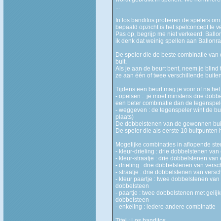
...
In los banditos proberen de spelers om 
bepaald opzicht is het spelconcept te 
Pas op, begrijp me niet verkeerd. Ballon
ik denk dat weinig spellen aan Ballonr
De speler die de beste combinatie van 
buit.
Als je aan de beurt bent, neem je blind 
ze aan één of twee verschillende buiten
Tijdens een beurt mag je voor of na h
- opeisen : je moet minstens drie dobb
een beter combinatie dan de tegenspel
- weggeven : de tegenspeler wint de bui
plaats)
De dobbelstenen van de gewonnen buit,
De speler die als eerste 10 buitpunten 
Mogelijke combinaties in aflopende ster
- kleur-drieling : drie dobbelstenen va
- kleur-straatje : drie dobbelstenen v
- drieling : drie dobbelstenen van ver
- straatje : drie dobbelstenen van ver
- kleur paartje : twee dobbelstenen van
dobbelsteen
- paartje : twee dobbelstenen met gelij
dobbelsteen
- enkeling : iedere andere combinatie
Titel : Los banditos