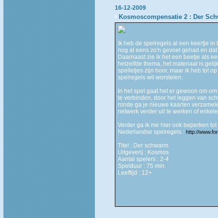
16-12-2009
Kosmoscompensatie 2 : Der Sc
Ik heb de spelregels al een keertje in
nog al eens zo'n gevoel gehad en dat 
Daarnaast zie ik het een beetje als een
hetzelfde thema, het materiaal is geli
spelletjes zijn hoor, maar ik heb to
spelregels wil worstelen.
In het spel gaat het er gewoon om om 
te verbinden, door het leggen van schw
ronde ga je nieuwe kaarten verzamele
netwerk verder uit te werken of enkel
Verder ga ik me hier ook beperken tot
Nederlandse spelregels :
http://www.f
Titel : Der schwarm
Uitgeverij : Kosmos
Aantal spelers : 2-4
Spelduur : 75 min.
Leeftijd : 12+