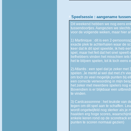
Speelsessie : aangename tussen
Dit weekend hebben we nog eens enke
tussendoortjes. Aangezien we slechts
voor de volgende weken, maar hier al
1) Martinique : dit is een 2-persoons
exacte plek te achterhalen waar de sc
keer dat ik dit spel speelde, ik heb ee
spel, maar het feit dat het snel speelt
liefhebbers vinden het misschien iets
het te blijven spelen, tot ik toch eens 
2) Atlantis : een spel dat je zeker met 
spelen. Je merkt al wel dat met z'n vie
om toch zo veel mogelijk punten bij e
een correcte verwoording in mijn bespr
het zeker met meerdere spelers nog e
Bovendien is er blijkbaar een uitbrei
te vinden.
3) Cardcassonnne : het leukste van de
tegen om dit spel aan te schaffen. Leu
wordt ongetwijfeld nog sterker als je 
haalden erg hoge scores, waarschijnlij
enkele keren rond op de scoretrack en
punten te scoren normaal gezien)