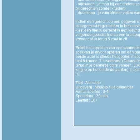
- bijkruiden : je mag bij een andere sp
bij gerechten zonder kruiden)
- draaiknop : je vuur kleiner zetten va
Indien een gerecht op een gegeven mom
klaargemaakte gerechten in het eerste 
kiest een nieuw gerecht in een kleur d
volgende gerecht. Indien een kruidenpo
ervoor dat er terug 5 zout in zit.
Enkel het bereiden van een pannenkoe
spel kan je ervoor opteren om een pan
eerste actie is steeds het gooien met
met 6 komen, 7 is verbrand) Daarna 
terug in je pannetje op te vangen. Luk
krijg je op het einde de punten). Lukt 
is).
Titel : A la carte
Uitgeverij : Moskito / Heidelberger
Aantal spelers : 3-4
Speelduur : 30 min.
Leeftijd : 10+