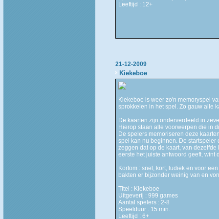
Leeftijd : 12+
21-12-2009
Kiekeboe
Kiekeboe is weer zo'n memoryspel van
sprokkelen in het spel. Zo gauw alle k
De kaarten zijn onderverdeeld in zeve
Hierop staan alle voorwerpen die in d
De spelers memoriseren deze kaarten
spel kan nu beginnen. De startspeler 
zeggen dat op de kaart, van dezelfde k
eerste het juiste antwoord geeft, wint 
Kortom : snel, kort, ludiek en voor 
bakten er bijzonder weinig van en von
Titel : Kiekeboe
Uitgeverij : 999 games
Aantal spelers : 2-8
Speelduur : 15 min.
Leeftijd : 6+