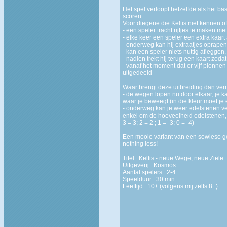
Het spel verloopt hetzelfde als het b
scoren.
Voor diegene die Keltis niet kennen of
- een speler tracht rijtjes te maken m
- elke keer een speler een extra kaart 
- onderweg kan hij extraatjes oprapen
- kan een speler niets nuttig afleggen,
- nadien trekt hij terug een kaart zoda
- vanaf het moment dat er vijf pionnen
uitgedeeld
Waar brengt deze uitbreiding dan ve
- de wegen lopen nu door elkaar, je 
waar je beweegt (in die kleur moet je 
- onderweg kan je weer edelstenen ve
enkel om de hoeveelheid edelstenen, ma
3 = 3; 2 = 2 ; 1 = -3; 0 = -4)
Een mooie variant van een sowieso goe
nothing less!
Titel : Keltis - neue Wege, neue Ziele
Uitgeverij : Kosmos
Aantal spelers : 2-4
Speelduur : 30 min.
Leeftijd : 10+ (volgens mij zelfs 8+)