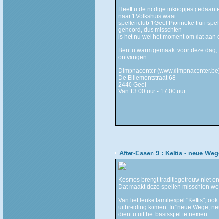
Heeft u de nodige inkoopjes gedaan e
naar 't Volkshuis waar
spellenclub 't Geel Pionneke hun spel
gehoord, dus misschien
is het nu wel het moment om dat aan 
Bent u warm gemaakt voor deze dag, l
ontvangen.
Dimpnacenter (www.dimpnacenter.be
De Billemontstraat 68
2440 Geel
Van 13.00 uur - 17.00 uur
After-Essen 9 : Keltis - neue Weg
Kosmos brengt traditiegetrouw niet en
Dat maakt deze spellen misschien wel
Van het leuke familiespel "Keltis", oo
uitbreiding komen. In "neue Wege, neu
dient u uit het basisspel te nemen.