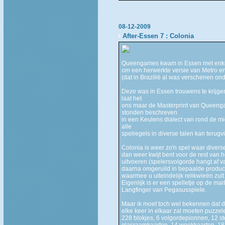
08-12-2009
After-Essen 7 : Colonia
Queengames kwam in Essen met enkele "
om een herwerkte versie van Metro en
(dat in Brazilië al was verschenen o
Deze was in Essen trouwens te krijgen
laat het
ons maar de Masterprint van Queenga
stonden beschreven
in een Keulens dialect van rond de mi
alle
spelregels in diverse talen kan terug
Colonia is weer zo'n spel waar dive
dan weer kwijt bent voor de rest van 
uitvoeren (spelersvolgorde hangt af 
daarna omgeruild in bepaalde product
waarmee u uiteindelijk relikwieën zult
Eigenlijk is er een spelletje op de m
Langfinger van Pegasusspiele.
Maar ik moet toch wel bekennen dat dit
elke keer in elkaar zal moeten puzze
228 blokjes, 6 volgordepionnen, 12 st
glasraamkaarten, 14 weekkaarten, 18 w