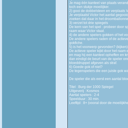
Je mag één kanteel van plaats verand
toch een stukje moeilijker.
2) gooi de dobbelsteen en verplaats V
Je verplaatst Victor het aantal gegooi
zoeken dat daar in het droomballonnet
3) verzet tot drie spiegels
De kern van het spel : probeer door sp
raam waar Victor staat.
4) de andere spelers gokken of het vo
De andere spelers raden of de actiev
gokfiche.
5) is het voorwerp gevonden? (kijken)
De actieve speler kijkt door het raam e
en mag hij een kanteel opheffen en kri
dan eindigt de beurt van de speler on
bloeddruppel afgeven als straf.
6) Goede gok of niet?
De tegenspelers die een juiste gok w
De speler die als eerst een aantal bloe
Titel : Burg der 1000 Spiegel
Uitgeverij : Kosmos
Aantal spelers : 2-4
Speelduur : 30 min.
Leeftijd : 8+ (vooral door de moeilijk