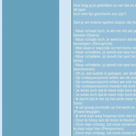
Hoe krijg jij je geliefden zo ver dat
dit spel
toch een fijn geschenk zou zijn?
Stel je wil enkele spellen kopen die h
- Maar schatje toch, ik wil me net al
bassen (Opera)
- Maar schatje toch, je weet toch dat 
beveiligen (Stronghold)
- Wat staat er eigenlijk op het menu 
- Maar schatteke, jij speelt dat spel t
- Maar schatteke, jij speelt dat spel 
brink)
- Maar schatteke, jij speelt dat spel t
veenboeren)
- Oh ja, dat laatste is gelogen, als str
- Op oudejaarsavond willen we de avon
- Op oudejaarsavond willen we ook na
- Op oudejaarsavond moeten we toch 
- Je wilde toch dat ik meer mijn best 
- Je wilde toch dat ik meer mijn best 
- Ik dacht dat ik me op het werk meer
boss)
- Ik wil graag promotie op het werk en
(Powerstruggle)
- Ik vind mijn weg hogerop toch niet 
- Door te hoog van de toren te blazen 
- Door mijn ontslag, zal onze zomerreis
ik daar naar hier (Peloponnes)
- Door mijn ontslag, zal onze cruise er