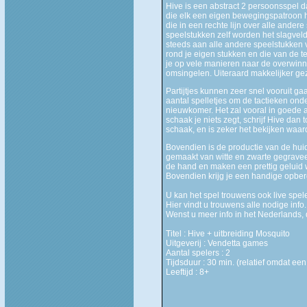
Hive is een abstract 2 persoonsspel 
die elk een eigen bewegingspatroon h
die in een rechte lijn over alle ander
speelstukken zelf worden het slagvel
steeds aan alle andere speelstukken 
rond je eigen stukken en die van de te
je op vele manieren naar de overwinn
omsingelen. Uiteraard makkelijker g
Partijtjes kunnen zeer snel vooruit g
aantal spelletjes om de tactieken ond
nieuwkomer. Het zal vooral in goede aa
schaak je niets zegt, schrijf Hive dan 
schaak, en is zeker het bekijken waar
Bovendien is de productie van de huidi
gemaakt van witte en zwarte gegraveerd
de hand en maken een prettig geluid w
Bovendien krijg je een handige opber
U kan het spel trouwens ook live spel
Hier vindt u trouwens alle nodige inf
Wenst u meer info in het Nederlands, 
Titel : Hive + uitbreiding Mosquito
Uitgeverij : Vendetta games
Aantal spelers : 2
Tijdsduur : 30 min. (relatief omdat een
Leeftijd : 8+