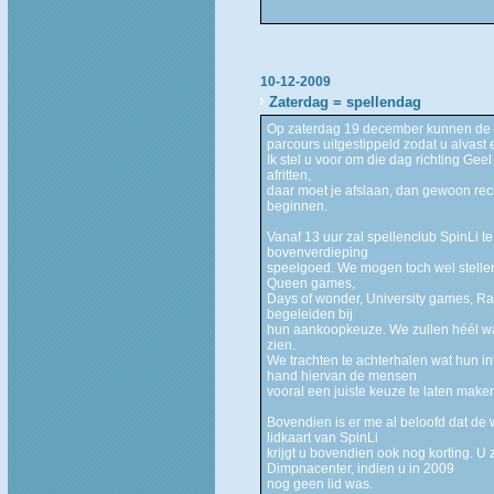
10-12-2009
Zaterdag = spellendag
Op zaterdag 19 december kunnen de s
parcours uitgestippeld zodat u alvast
Ik stel u voor om die dag richting Ge
afritten,
daar moet je afslaan, dan gewoon rec
beginnen.
Vanaf 13 uur zal spellenclub SpinLi t
bovenverdieping
speelgoed. We mogen toch wel stellen
Queen games,
Days of wonder, University games, Ra
begeleiden bij
hun aankoopkeuze. We zullen héél w
zien.
We trachten te achterhalen wat hun in
hand hiervan de mensen
vooral een juiste keuze te laten make
Bovendien is er me al beloofd dat de
lidkaart van SpinLi
krijgt u bovendien ook nog korting. U
Dimpnacenter, indien u in 2009
nog geen lid was.