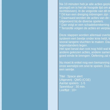
Na 10 minuten heb je alle acties gepl
gezegd) en is het de hoogste tijd om a
rechtsboven). In de volgorde van dit 
* Dit kan een dreiging inbrengen zijn 
* Daarnaast worden de acties van de s
uitgevoerd bij de diverse spelers.
* Dan volgt er een schadeberekening : 
* Tenslotte volgen de acties en verpla
Deze stappen worden allemaal overlope
systeem een beetje onder knie hebt, 
vooral langere vluchten te maken. Da
tegenstanders tegen.
Het spel bevat dan ook nog héél wat k
andere gekozen acties, andere samenst
goed einde te brengen. Oefening zal s
Nu moet ik enkel nog een bemanning vi
onze wenslijst om snel te spelen. Du
een seintje.
Titel : Space alert
Uitgeverij : QWG (CGE)
Aantal spelers : 1-5
Speelduur : 30 min.
Leeftijd : 10+