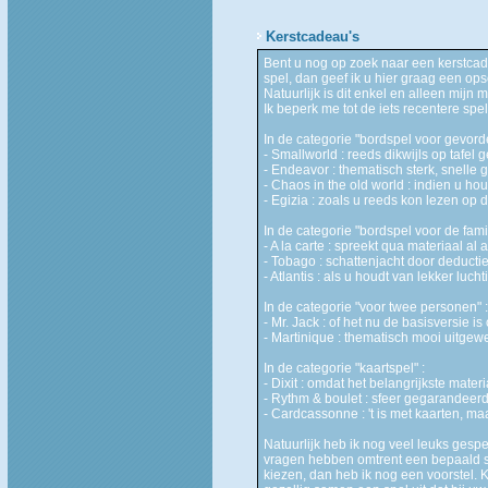
Kerstcadeau's
Bent u nog op zoek naar een kerstcade
spel, dan geef ik u hier graag een op
Natuurlijk is dit enkel en alleen mijn 
Ik beperk me tot de iets recentere spel
In de categorie "bordspel voor gevord
- Smallworld : reeds dikwijls op tafel
- Endeavor : thematisch sterk, snelle g
- Chaos in the old world : indien u hou
- Egizia : zoals u reeds kon lezen op 
In de categorie "bordspel voor de famil
- A la carte : spreekt qua materiaal a
- Tobago : schattenjacht door deducti
- Atlantis : als u houdt van lekker luch
In de categorie "voor twee personen" :
- Mr. Jack : of het nu de basisversie is 
- Martinique : thematisch mooi uitgewe
In de categorie "kaartspel" :
- Dixit : omdat het belangrijkste mater
- Rythm & boulet : sfeer gegarandeer
- Cardcassonne : 't is met kaarten, ma
Natuurlijk heb ik nog veel leuks gespe
vragen hebben omtrent een bepaald spe
kiezen, dan heb ik nog een voorstel