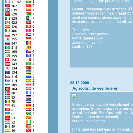
- speciale tegels die punten opleveren
Besluit : Persoonlijk vind ik dit spel éé
iedereen voorleggen maar vraagt toch
moet een eigen strategie uitwerken o
de eindscore vaak erg dicht bij elkaar 
Titel : GOA
Uitgeverij : 999 games
Aantal spelers : 2-4
Speelduur : 90 min.
Leeftijd : 12+
22-12-2009
Agricola : de veenboeren
Ik veronderstel dat ik u Agricola niet
uitbreiding. Groot aangezien er een s
overal ter lande. Een Oostenrijks dec
freaks hebben deze natuurlijk allemaa
het spel toegevoegd.
Of het spel nog niet hard en moeilijk