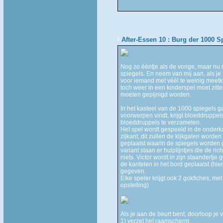
After-Essen 10 : Burg der 1000 S
Nog zo ééntje als de vorige, maar nu
spiegels. En neem van mij aan, als je 
voor iemand met véél te weinig meetku
toch weer in een kinderspel moet zitt
moeten gepijnigd worden.
In het kasteel van de 1000 spiegels g
voorwerpen vindt, krijgt bloeddruppel
bloeddruppels te verzamelen.
Het spel wordt gespeeld in de onderk
zijkant, dit zullen de kijkgaten word
geplaatst waarin de spiegels worden g
variant staan er hulplijntjes die de ri
niets. Victor wordt in zijn staandertj
de kantelen in het bord geplaatst (hi
gegeven.
Elke speler krijgt ook 2 gokfiches, me
opstelling)
Als je aan de beurt bent, doorloop je 
1) verzet het raamscherm