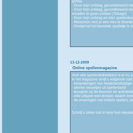
gama)
- Door mijn ontslag, gecombineerd met 
- Door mijn ontslag, gecombineerd met
schatten te gaan zoeken (Tobago)
- Door mijn ontslag en mijn spellenko
- Misschien vind je een mes te bloed
- Omdat het het favoriete spelletje is
13-12-2009
Online spellenmagazine
Voor alle spellenliefhebbers is er nu
In het magazine vindt u volgende rubr
- besprekingen van Nederlandstalige 
- allerlei nieuwtjes uit spellenland
- terugblik op de beurzen en activitei
- elke uitgave een dossier, waarin ee
- de ervaringen van enkele spelers, 
- ...
Schrijf u zeker ook in voor hun nieuws