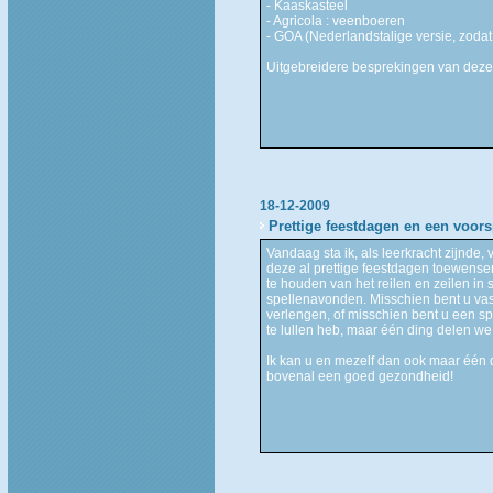
- Kaaskasteel
- Agricola : veenboeren
- GOA (Nederlandstalige versie, zodat 
Uitgebreidere besprekingen van deze 
18-12-2009
Prettige feestdagen en een voor
Vandaag sta ik, als leerkracht zijnde, 
deze al prettige feestdagen toewens
te houden van het reilen en zeilen in
spellenavonden. Misschien bent u vas
verlengen, of misschien bent u een sp
te lullen heb, maar één ding delen we
Ik kan u en mezelf dan ook maar één d
bovenal een goed gezondheid!