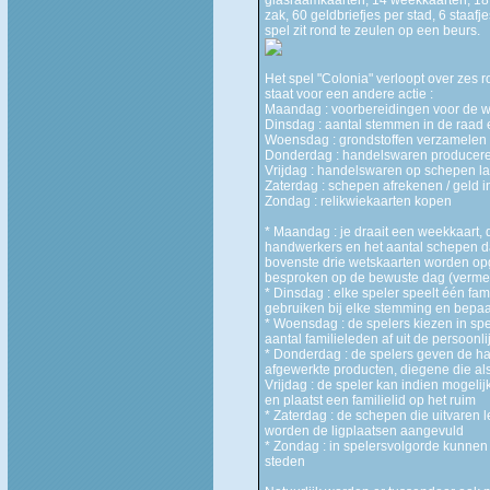
zak, 60 geldbriefjes per stad, 6 staaf
spel zit rond te zeulen op een beurs.
Het spel "Colonia" verloopt over zes 
staat voor een andere actie :
Maandag : voorbereidingen voor de w
Dinsdag : aantal stemmen in de raad
Woensdag : grondstoffen verzamelen
Donderdag : handelswaren producer
Vrijdag : handelswaren op schepen l
Zaterdag : schepen afrekenen / geld 
Zondag : relikwiekaarten kopen
* Maandag : je draait een weekkaart, 
handwerkers en het aantal schepen da
bovenste drie wetskaarten worden opg
besproken op de bewuste dag (vermel
* Dinsdag : elke speler speelt één fam
gebruiken bij elke stemming en bepaa
* Woensdag : de spelers kiezen in sp
aantal familieleden af uit de persoonl
* Donderdag : de spelers geven de h
afgewerkte producten, diegene die als 
Vrijdag : de speler kan indien mogeli
en plaatst een familielid op het ruim
* Zaterdag : de schepen die uitvaren 
worden de ligplaatsen aangevuld
* Zondag : in spelersvolgorde kunnen
steden