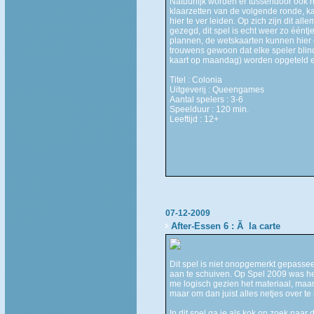
Natuurlijk worden er tussendoor ook 
klaarzetten van de volgende ronde, ka
hier te ver leiden. Op zich zijn dit a
gezegd, dit spel is echt weer zo ééntj
plannen, de wetskaarten kunnen hier 
trouwens gewoon dat elke speler blind
kaart op maandag) worden opgeteld e
Titel : Colonia
Uitgeverij : Queengames
Aantal spelers : 3-6
Speelduur : 120 min.
Leeftijd : 12+
07-12-2009
After-Essen 6 : Ã la carte
Dit spel is niet onopgemerkt gepassee
aan te schuiven. Op Spel 2009 was het
me logisch gezien het materiaal, maar 
maar om dan juist alles netjes over te 
In dit spel ga je als kok op zoek naar