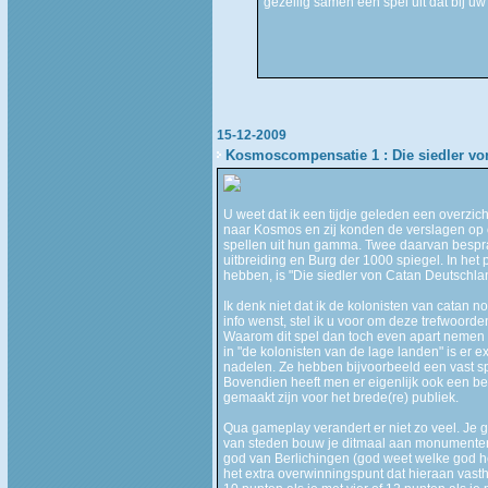
gezellig samen een spel uit dat bij u
15-12-2009
Kosmoscompensatie 1 : Die siedler vo
U weet dat ik een tijdje geleden een overzic
naar Kosmos en zij konden de verslagen op
spellen uit hun gamma. Twee daarvan besprak
uitbreiding en Burg der 1000 spiegel. In het
hebben, is "Die siedler von Catan Deutschlan
Ik denk niet dat ik de kolonisten van catan n
info wenst, stel ik u voor om deze trefwoorde
Waarom dit spel dan toch even apart nemen e
in "de kolonisten van de lage landen" is er e
nadelen. Ze hebben bijvoorbeeld een vast spe
Bovendien heeft men er eigenlijk ook een be
gemaakt zijn voor het brede(re) publiek.
Qua gameplay verandert er niet zo veel. Je g
van steden bouw je ditmaal aan monumenten.
god van Berlichingen (god weet welke god he
het extra overwinningspunt dat hieraan vasth