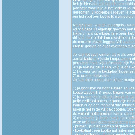
heb je hiervoor allemaal te beschikki
pannetje waarin je al het lekkers wil 
gerechten, 3 kooklepels (geven je act
om het spel een beetje te manipuleren
Na het lezen van de spelregels kwam i
want dit spel is eigenlijk gewoon een
lijkt erg hard op elkaar. In je beurt he
dit spel doe je dat door exact te krui
de correcte plaats leggen. Vrij saai en
eten te gooien en alles overhoop te ze
Je kan het spel winnen als je als eerst
aantal kruiden + juiste temperatuur) 
gerechten meer zijn of iemand zijn 5de
Als je aan de beurt ben, krijg je drie k
1) het vuur van je kookplaat hoger zet
2) je gerecht bijkruiden
Je kan deze acties door elkaar meng
1) je gooit met de dobbelsteen en voert
keuze tussen 1-3 hoger, krijgen van ee
2) je neemt een potje met kruiden, op 
potje verticaal boven je pannetje en dr
Indien er op een moment drie kruiden v
moet je het in de vuilbak gooien. Ook
de vuilbak gekieperd en kan je opni
3) éénmaal in je beurt kan je een koff
deze actie kost geen actiepunt en is
- punten : punten worden bijgehouden 
- kookplaat : een kookplaat ruilen m
- drie kooklepels : je mag onmiddellij