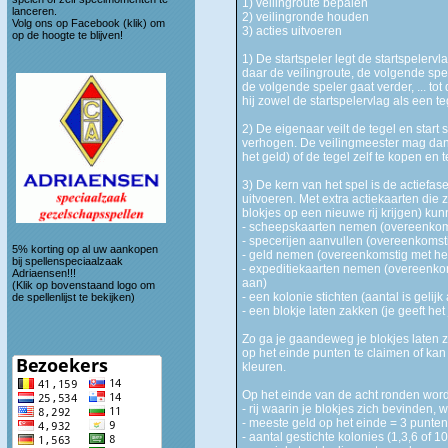
1) veilingroute bepalen
lanceren.
2) veilingronde houden
Volg ons op
Facebook (klik)
om
3) acties uitvoeren
op de hoogte te blijven!
1) De startspeler legt de startspelerv
daar de veilingroute, de volgende spel
de volgende speler gaat verder, ... tot 
hij zowel de startspelervlag als een t
2) De eigenaar veilt de tegel en star
verhogen. De veilingmeester mag dan u
het geld) of de tegel zelf te kopen en
3) De kern van het spel is de actiefas
uitvoeren. Met extra actiekaarten die 
blokjes op een nieuwe rij krijgen) ku
- scheepskaarten nemen (overeenkomst
- specerijen aanvullen (overeenkomsti
5% korting op al uw aankopen
- geld nemen (overeenkomstig met het 
bij spellenspeciaalzaak
- expeditiekaarten nemen (overeenkoms
Adriaensen!!!
aan)
(Klik op bovenstaand logo om
- een kolonie stichten (aantal is geli
de spellenlijst te bekijken)
- een blokje laten zakken (je geeft het
Zo ga je gaandeweg je blokjes laten 
op het einde punten te claimen of kan 
kleuren.
Op het einde van de acht ronden wor
- rij waarin je blokjes zich bevinden, 
- meeste geld op het einde = 3 punten
- aantal gestichte kolonies (1,3,6 of 1