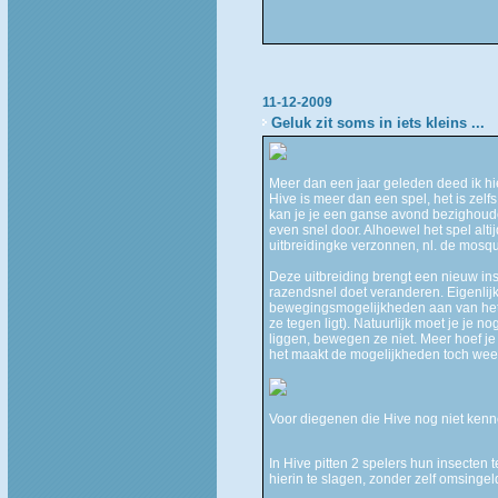
11-12-2009
Geluk zit soms in iets kleins ...
Meer dan een jaar geleden deed ik hi
Hive is meer dan een spel, het is zel
kan je je een ganse avond bezighoude
even snel door. Alhoewel het spel alt
uitbreidingke verzonnen, nl. de mosqu
Deze uitbreiding brengt een nieuw ins
razendsnel doet veranderen. Eigenlijk
bewegingsmogelijkheden aan van het i
ze tegen ligt). Natuurlijk moet je je
liggen, bewegen ze niet. Meer hoef je 
het maakt de mogelijkheden toch weer 
Voor diegenen die Hive nog niet kenne
In Hive pitten 2 spelers hun insecten
hierin te slagen, zonder zelf omsingel