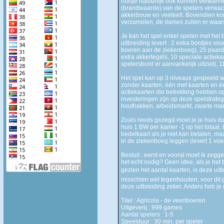
huisje natuurlijk ook kunnen verwarm
(brandwaarde) van de spelers verwach
akkerbouw en veeteelt. Bovendien komt
verzamelen, de dames zullen er waarsch
Je kan het spel enkel spelen met het 
uitbreiding levert : 2 extra bordjes vo
boeren aan de ziekenboeg), 25 paarde
extra akkertegels, 10 speciale actieka
spelersbord er aanvankelijk uitziet),
Het spel kan op 3 niveaus gespeeld wo
zonder kaarten, één met kaarten en éé
actiekaarten die betrekking hebben 
investeringen zijn op deze spelstrateg
houthakken, arbeidsmarkt, zwarte mar
Zoals reeds gezegd moet je je huis du
huis 1 BW per kamer -1 op het totaal, 
bedelkaart als je niet kan betalen, m
in de ziekenboeg leggen (levert 1 vo
Besluit : eerst en vooral moet ik zegge
het echt nodig? Geen idee, als je het
gezien het aantal kaarten, is deze uit
misschien wel tegenhouden, voor dit g
deze uitbreiding zeker. Anders heb je
Titel : Agricola - de veenboeren
Uitgeverij : 999 games
Aantal spelers : 1-5
Speelduur : 30 min. per speler