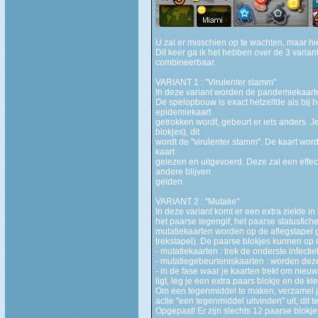
U zat er misschien op te wachten, maar hi
Dit keer ga ik het hebben over de 3 varian
combineerbaar.
VARIANT 1 : "Virulenter stamm"
In deze variant worden de pandemiekaarte
De spelopbouw is exact hetzelfde als bij h
epidemiekaart
getrokken wordt, gebeurt er iets anders. Je
blokjes), dit
wordt de "virulenter stamm". De kaart wor
kaart
gelezen en uitgevoerd. Deze zal een eff
andere blijven
gelden.
VARIANT 2 : "Mutatie"
In deze variant komt er een extra ziekte 
het paarse tegengif, het paarse statusfic
mutatiekaarten worden op de aflegstapel
trekstapel). De paarse blokjes kunnen op 
- mutatiekaarten : trek de onderste infecti
- mutatiegebeurteniskaarten : worden deze
- in de fase waar je kaarten trekt om nieu
ligt, leg je een extra paars blokje en de 
Om een tegenmiddel te maken, verzamel je 
actie "een tegenmiddel uitvinden" uit, dit ter
Opgepast! Er zijn slechts 12 paarse blokje