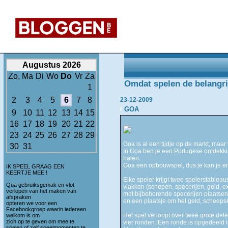
Augustus 2026
Zo,
Ma
Di
Wo
Do
Vr
Za
Omdat spelen de belangrijk
1
2
3
4
5
6
7
8
23-12-2009
GOA
9
10
11
12
13
14
15
16
17
18
19
20
21
22
23
24
25
26
27
28
29
Goa is al een tijdje op de markt, maa
30
31
In Goa ben je een Portugese ontdekkin
halen.
Goa een opbouwspel, dus je kan je er 
IK SPEEL GRAAG EEN
KEERTJE MEE !
Elke speler krijgt twee spelerstable
Qua gebruiksgemak en vlot
vlakken (schepen, specerijen, geld, e
verlopen van het maken van
met bijbehorende specerijen plaatsen.
afspraken
en een plaatsje om het geld, scheeps
opteren we voor een
Facebookgroep waarin iedereen
Het spel verloopt over twee grote delen
welkom is om
zich op te geven om mee te
vier ronden. Een ronde is opgedeeld i
spelen of zelf speelmomenten te