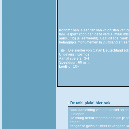
Kortom : ben je een fan van kolonisten van c
familiespel? koop dan deze versie, maar mis
aansluit bij je leefwereld). Gaat dit spel vaa
belangrijke monumenten in Duitsland en e
Titel : Die siedler von Catan Deutschland edi
Uitgeverij : Kosmos
Aantal spelers : 3-4
Speelduur : 60 min.
Leeftijd : 10+
De tafel plakt! hier ook
Naar aanleiding van een artikel op de
uitdiepen.
De vraag betrof het probleem dat je s
en dat
het ganse gezin dit keer liever geen 