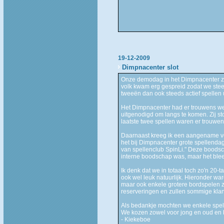
19-12-2009
Dimpnacenter slot
Onze demodag in het Dimpnacenter zit
volk kwam erg gespreid zodat we stee
tweeën dan ook steeds actief spellen 
Het Dimpnacenter had er trouwens we
uitgenodigd om langs te komen. Zij st
laatste twee spellen waren er trouwen
Daarnaast kreeg ik een aangename ve
het bij Dimpnacenter grote spellendag.
van spellenclub SpinLi." Deze boodsc
interne boodschap was, maar het bleek
Ik denk dat we in totaal toch zo'n 20-
ook wel leuk natuurlijk. Hieronder wa
maar ook enkele grotere bordspelen zo
reserveringen en zullen sommige klan
Als bedankje mochten we enkele spel
We kozen zowel voor jong en oud en 
- Kiekeboe