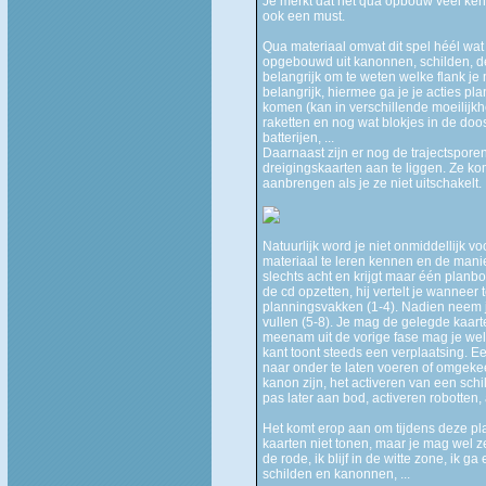
Je merkt dat het qua opbouw veel kenme
ook een must.
Qua materiaal omvat dit spel héél wat
opgebouwd uit kanonnen, schilden, deur
belangrijk om te weten welke flank je
belangrijk, hiermee ga je je acties p
komen (kan in verschillende moeilijkhe
raketten en nog wat blokjes in de doo
batterijen, ...
Daarnaast zijn er nog de trajectspore
dreigingskaarten aan te liggen. Ze ko
aanbrengen als je ze niet uitschakelt.
Natuurlijk word je niet onmiddellijk v
materiaal te leren kennen en de mani
slechts acht en krijgt maar één planbor
de cd opzetten, hij vertelt je wanneer 
planningsvakken (1-4). Nadien neem 
vullen (5-8). Je mag de gelegde kaart
meenam uit de vorige fase mag je wel
kant toont steeds een verplaatsing. Ee
naar onder te laten voeren of omgekee
kanon zijn, het activeren van een schi
pas later aan bod, activeren robotten, a
Het komt erop aan om tijdens deze pla
kaarten niet tonen, maar je mag wel z
de rode, ik blijf in de witte zone, ik 
schilden en kanonnen, ...