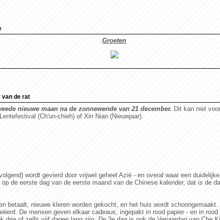
e
Groeten
 van de rat
 tweede nieuwe maan na de zonnewende van 21 december.
Dit kan niet voor
entefestival (Ch'un-chieh) of Xin Nian (Nieuwjaar).
volgend) wordt gevierd door vrijwel geheel Azië - en overal waar een duidelij
rd op de eerste dag van de eerste maand van de Chinese kalender, dat is de
den betaalt, nieuwe kleren worden gekocht, en het huis wordt schoongemaakt. 
ëerd. De mensen geven elkaar cadeaus, ingepakt in rood papier - en in rood 
 drie of zelfs vijf dagen lang zijn. De 3e dag is ook de Verjaardag van Che K