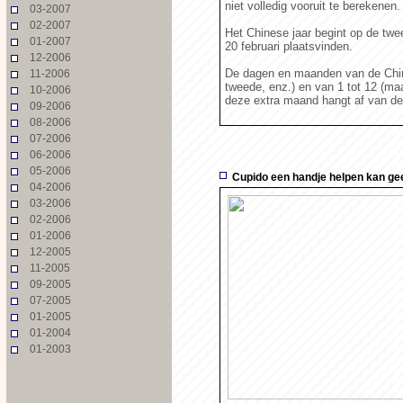
niet volledig vooruit te berekenen.
03-2007
02-2007
Het Chinese jaar begint op de tw
01-2007
20 februari plaatsvinden.
12-2006
De dagen en maanden van de Chin
11-2006
tweede, enz.) en van 1 tot 12 (m
10-2006
deze extra maand hangt af van de 
09-2006
08-2006
07-2006
06-2006
05-2006
Cupido een handje helpen kan ge
04-2006
03-2006
02-2006
01-2006
12-2005
11-2005
09-2005
07-2005
01-2005
01-2004
01-2003