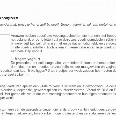
 nodig heeft
nder fruit, tenzij je het er zelf bij doet!,
Bonen, vetvrij en rijk aan proteïnen 
Vrouwen hebben specifieke voedingsbehoeften die mannen niet hebb
het belangrijk er op te letten dat je deze zes voedingsmiddelen zéker 
binnenkrijgt! Let wel: dit is niet het enige dat je nodig hebt, en ze voor
in alle voedingsstoffen. Toch is een implementatie ervan in je voedin
een hele stap vooruit.
1. Magere yoghurt
De probiotica, het calciumgehalte, vermindert de kans op borstkanker, 
darmklachten en infecties en zou zelfs minder maagzweren en vaginal
oedsel dan laten links liggen? 3 tot 5 potjes per week zouden het moeten do
it te veel suiker in.
3-vetzuren spelen een vitale rol voor je lichaam en je gezondheid. Je celle
 bloeddruk, depressie, gewrichtspijnen en infectieziektes. Vooral de DHA en EP
el. Het goede nieuws is dat veel voedingsproducenten hun eigen producten be
 per week.
 zijn een van de gezondste dingen die je als vrouw kan binnenkrijgen: ze beva
en tegen hartziekten, borstkanker, hoge cholesterol en ze stabiliseren de v