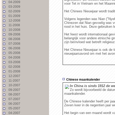
04-2009
voor Tet in Vietnam en het Maanni
03-2009
Het Chinees Nieuwjaar wordt trad
02-2009
01-2009
Volgens legenden was Nian ("Nyeh
12-2008
Chinezen dat Nian gevoelig was vo
11-2008
rood in het huis. Deze gebruiken l
10-2008
Het feest wordt internationaal ge
09-2008
belangrijk voor andere etnische 
08-2008
zijn beïnvloed wat betreft religieu
07-2008
06-2008
Het Chinese Nieuwjaar is ook de t
05-2008
nieuwjaarsavond om met het avonde
04-2008
03-2008
02-2008
01-2008
12-2007
Chinese maankalender
11-2007
10-2007
In China is sinds 1912 de we
Zo wordt bijvoorbeeld de datu
09-2007
maankalender.
08-2007
07-2007
De Chinese kalender heeft per ja
06-2007
Zeven keer in de negentien jaar w
05-2007
Het begin van een maand wordt vas
04-2007