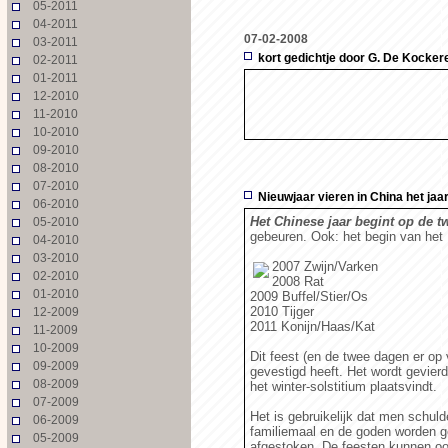
05-2011
04-2011
07-02-2008
03-2011
kort gedichtje door G. De Kocker
02-2011
01-2011
12-2010
11-2010
10-2010
09-2010
08-2010
07-2010
Nieuwjaar vieren in China het jaar
06-2010
Het Chinese jaar begint op de
05-2010
gebeuren. Ook: het begin van het L
04-2010
03-2010
2007 Zwijn/Varken
02-2010
2008 Rat
01-2010
2009 Buffel/Stier/Os
2010 Tijger
12-2009
2011 Konijn/Haas/Kat
11-2009
10-2009
Dit feest (en de twee dagen er op 
09-2009
gevestigd heeft. Het wordt gevie
08-2009
het winter-solstitium plaatsvindt.
07-2009
Het is gebruikelijk dat men schul
06-2009
familiemaal en de goden worden ge
05-2009
afgestoken. De feesten kunnen ook