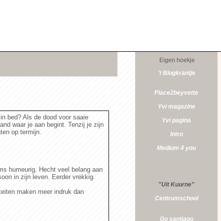
Eigen hoekje
't Blogkrantje
Place2beyvette
Yvi magazine
in bed? Als de dood voor saaie
Yvi pagina
and waar je aan begint. Tenzij je zijn
ten op termijn.
Intro
Medium 4 you
soms humeurig. Hecht veel belang aan
soon in zijn leven. Eerder vrekkig.
"Uit Kuurne"
teiten maken meer indruk dan
Centrumschool
Go santiago