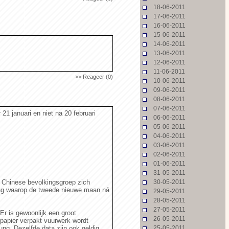
18-06-2011
17-06-2011
16-06-2011
15-06-2011
14-06-2011
13-06-2011
12-06-2011
11-06-2011
>> Reageer (0)
10-06-2011
09-06-2011
08-06-2011
07-06-2011
 21 januari en niet na 20 februari
06-06-2011
05-06-2011
04-06-2011
03-06-2011
02-06-2011
01-06-2011
31-05-2011
ke Chinese bevolkingsgroep zich
30-05-2011
 dag waarop de tweede nieuwe maan ná
29-05-2011
28-05-2011
27-05-2011
Er is gewoonlijk een groot
26-05-2011
papier verpakt vuurwerk wordt
ung. Dezelfde data zijn ook geldig
25-05-2011