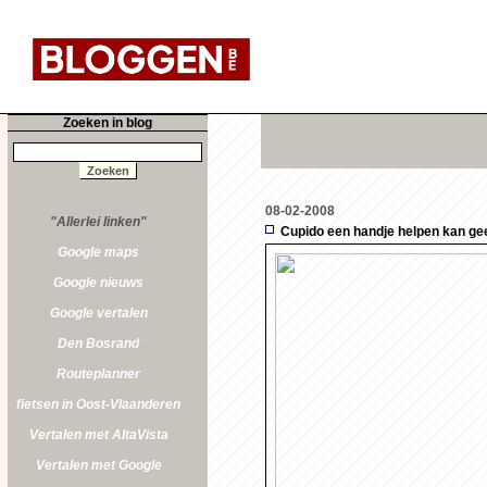
Zoeken in blog
08-02-2008
"Allerlei linken"
Cupido een handje helpen kan ge
Google maps
Google nieuws
Google vertalen
Den Bosrand
Routeplanner
fietsen in Oost-Vlaanderen
Vertalen met AltaVista
Vertalen met Google