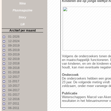
Kinderen die op jonge leeftijd 
Nina
Plusmagazine
Story
Lili
Archief per maand
01-2026
12-2024
09-2019
05-2019
03-2019
Volgens de onderzoekers tonen de 
02-2019
en maatschappelijk functioneren. 
12-2018
van kinderen, en om de kinderen
houdt, kan men eventuele negatiev
09-2018
01-2018
Onderzoek
12-2017
De onderzoekers hebben een groep 
11-2017
23 jaar. De volgende meting vindt
10-2017
zeldzaam, onder meer vanwege de 
04-2017
Publicatie
01-2017
Wetenschappers Marcel van Aken (U
12-2016
resultaten in het februarinummer 
07-2011
06-2011