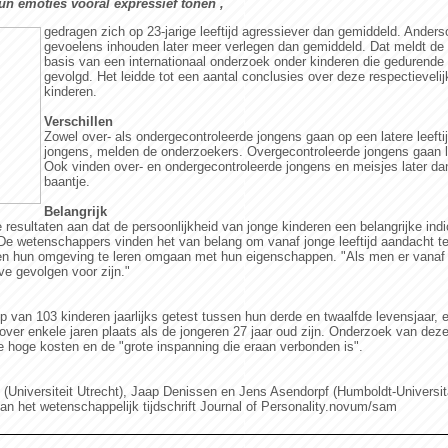
hun emoties vooral expressief tonen ,
gedragen zich op 23-jarige leeftijd agressiever dan gemiddeld. Anders
gevoelens inhouden later meer verlegen dan gemiddeld. Dat meldt de 
basis van een internationaal onderzoek onder kinderen die gedurende de
gevolgd. Het leidde tot een aantal conclusies over deze respectieveli
kinderen.
Verschillen
Zowel over- als ondergecontroleerde jongens gaan op een latere leeft
jongens, melden de onderzoekers. Overgecontroleerde jongens gaan la
Ook vinden over- en ondergecontroleerde jongens en meisjes later da
baantje.
Belangrijk
resultaten aan dat de persoonlijkheid van jonge kinderen een belangrijke indi
De wetenschappers vinden het van belang om vanaf jonge leeftijd aandacht te
 en hun omgeving te leren omgaan met hun eigenschappen. "Als men er vanaf
e gevolgen voor zijn."
van 103 kinderen jaarlijks getest tussen hun derde en twaalfde levensjaar, e
 over enkele jaren plaats als de jongeren 27 jaar oud zijn. Onderzoek van dez
hoge kosten en de "grote inspanning die eraan verbonden is".
niversiteit Utrecht), Jaap Denissen en Jens Asendorpf (Humboldt-Universität
van het wetenschappelijk tijdschrift Journal of Personality.novum/sam