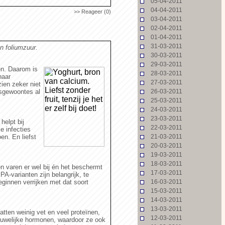
05-04-2011
04-04-2011
>> Reageer (0)
03-04-2011
02-04-2011
01-04-2011
31-03-2011
en foliumzuur.
30-03-2011
29-03-2011
en. Daarom is
28-03-2011
naar
27-03-2011
zien zeker niet
gsgewoontes al
26-03-2011
25-03-2011
24-03-2011
23-03-2011
helpt bij
22-03-2011
e infecties
en. En liefst
21-03-2011
20-03-2011
19-03-2011
18-03-2011
n varen er wel bij én het beschermt
17-03-2011
A-varianten zijn belangrijk, te
ginnen verrijken met dat soort
16-03-2011
15-03-2011
14-03-2011
13-03-2011
tten weinig vet en veel proteïnen,
12-03-2011
rouwelijke hormonen, waardoor ze ook