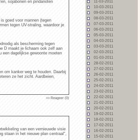
zen, sojabonen en pindanoten
11-03-2011
10-03-2011
09-03-2011
08-03-2011
t is goed voor mannen (tegen
07-03-2011
rmen tegen UV-straling, waardoor je
06-03-2011
05-03-2011
04-03-2011
odnodig als bescherming tegen
03-03-2011
ne D maakt je lichaam ook zelf aan
02-03-2011
zou een dagelijkse gewoonte moeten
01-03-2011
28-02-2011
27-02-2011
ten om kanker weg te houden. Daarbij
26-02-2011
teren ze het zicht. Aardbeien,
25-02-2011
24-02-2011
23-02-2011
22-02-2011
>> Reageer (0)
21-02-2011
20-02-2011
19-02-2011
18-02-2011
17-02-2011
ntwikkeling van een vernieuwde visie
16-02-2011
 staan in het nieuwe plan centraal",
15-02-2011