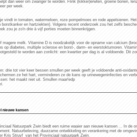
lpt dan weer om zwanger te worden. Flink (kikker)erwten, groene bonen, len
keer per week.
 je vindt in tomaten, watermeloen, roze pompelmoes en rode appelsienen. He
 borstkanker en hartziekten). Volgens recent onderzoek zou het zelfs besche
ek zou je zo'n drie à vijf porties moeten binnenkrijgen.
of magere melk. Vitamine D is noodzakelijk voor de opname van calcium (bro
s op diabetes, multiple sclerose en borst-, darm- en eierstoktumoren. Vitami
tgesteld te worden aan zonlicht: een kwartier per dag is al voldoende. Dit 
en: drie tot vier keer bessen smullen per week geeft je voldoende anti-oxidan
chermen ze het hart, verminderen ze de kans op urinewegeninfecties en verbe
en: het maakt niet uit. Smullen maar!edp
l.
el nieuwe kansen
nciaal Natuurpark Zwin biedt een ruime waaier aan nieuwe kansen ... In de o
oment. Natuurbeleving, duurzame ontwikkeling en verankering met de omgeving
er Kris Struyf van het Provinciaal natuurpark Zwin.