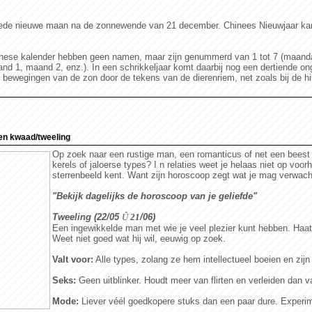
eede nieuwe maan na de zonnewende van 21 december. Chinees Nieuwjaar kan d
ese kalender hebben geen namen, maar zijn genummerd van 1 tot 7 (maandag
aand 1, maand 2, enz.). In een schrikkeljaar komt daarbij nog een dertiende
bewegingen van de zon door de tekens van de dierenriem, net zoals bij de h
en kwaad/tweeling
Op zoek naar een rustige man, een romanticus of net een beest 
kerels of jaloerse types? I n relaties weet je helaas niet op voorh
sterrenbeeld kent. Want zijn horoscoop zegt wat je mag verwach
"Bekijk dagelijks de horoscoop van je geliefde"
Tweeling (22/05
Û
21
/06)
Een ingewikkelde man met wie je veel plezier kunt hebben. Haat 
Weet niet goed wat hij wil, eeuwig op zoek.
Valt voor:
Alle types, zolang ze hem intellectueel boeien en zijn
Seks:
Geen uitblinker. Houdt meer van flirten en verleiden dan v
Mode:
Liever véél goedkopere stuks dan een paar dure. Experi