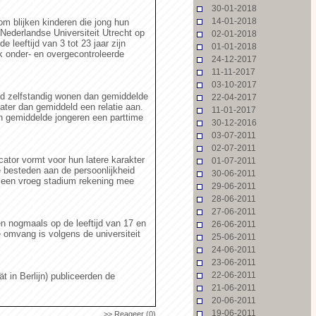
30-01-2018
14-01-2018
om blijken kinderen die jong hun
Nederlandse Universiteit Utrecht op
02-01-2018
 leeftijd van 3 tot 23 jaar zijn
01-01-2018
jk onder- en overgecontroleerde
24-12-2017
11-11-2017
03-10-2017
ijd zelfstandig wonen dan gemiddelde
22-04-2017
ter dan gemiddeld een relatie aan.
11-01-2017
n gemiddelde jongeren een parttime
30-12-2016
03-07-2011
02-07-2011
cator vormt voor hun latere karakter
01-07-2011
 besteden aan de persoonlijkheid
30-06-2011
 een vroeg stadium rekening mee
29-06-2011
28-06-2011
27-06-2011
n nogmaals op de leeftijd van 17 en
26-06-2011
e omvang is volgens de universiteit
25-06-2011
24-06-2011
23-06-2011
22-06-2011
 in Berlijn) publiceerden de
21-06-2011
20-06-2011
19-06-2011
>> Reageer (0)