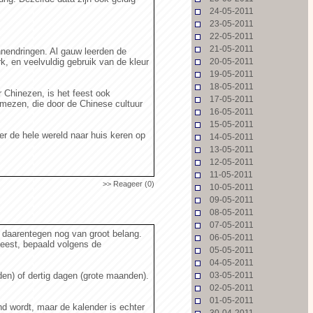
24-05-2011
23-05-2011
22-05-2011
21-05-2011
nendringen. Al gauw leerden de
k, en veelvuldig gebruik van de kleur
20-05-2011
19-05-2011
18-05-2011
 Chinezen, is het feest ook
17-05-2011
mezen, die door de Chinese cultuur
16-05-2011
15-05-2011
er de hele wereld naar huis keren op
14-05-2011
13-05-2011
12-05-2011
11-05-2011
>> Reageer (0)
10-05-2011
09-05-2011
08-05-2011
07-05-2011
 daarentegen nog van groot belang.
06-05-2011
feest, bepaald volgens de
05-05-2011
04-05-2011
n) of dertig dagen (grote maanden).
03-05-2011
02-05-2011
01-05-2011
d wordt, maar de kalender is echter
30-04-2011