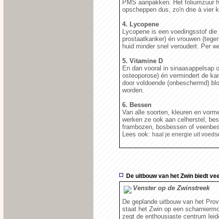
PMS aanpakken. Het foliumzuur he
opscheppen dus, zo'n drie à vier 
4. Lycopene
Lycopene is een voedingsstof die
prostaatkanker) én vrouwen (tegen
huid minder snel veroudert. Per we
5. Vitamine D
En dan vooral in sinaasappelsap 
osteoporose) én vermindert de kan
door voldoende (onbeschermd) bloo
worden.
6. Bessen
Van alle soorten, kleuren en vorm
werken ze ook aan celherstel, bes
frambozen, bosbessen of veenbess
Lees ook:
haal je energie uit voedse
De uitbouw van het Zwin biedt ve
Venster op de Zwinstreek
De geplande uitbouw van het Provi
staat het Zwin op een scharnierm
zegt de enthousiaste centrum leid