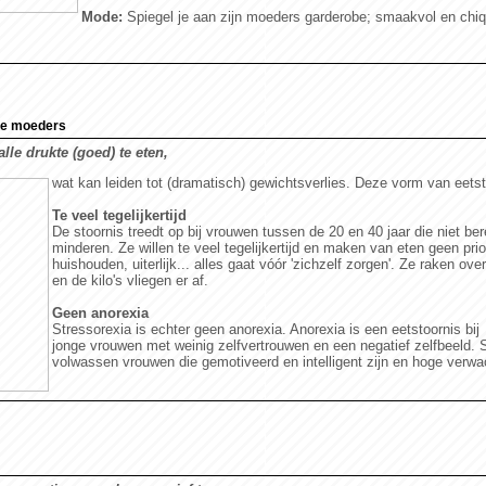
Mode:
Spiegel je aan zijn moeders garderobe; smaakvol en chiq
nde moeders
le drukte (goed) te eten,
wat kan leiden tot (dramatisch) gewichtsverlies. Deze vorm van eetst
Te veel tegelijkertijd
De stoornis treedt op bij vrouwen tussen de 20 en 40 jaar die niet be
minderen. Ze willen te veel tegelijkertijd en maken van eten geen priori
huishouden, uiterlijk... alles gaat vóór 'zichzelf zorgen'. Ze raken ove
en de kilo's vliegen er af.
Geen anorexia
Stressorexia is echter geen anorexia. Anorexia is een eetstoornis bij
jonge vrouwen met weinig zelfvertrouwen en een negatief zelfbeeld. S
volwassen vrouwen die gemotiveerd en intelligent zijn en hoge verw