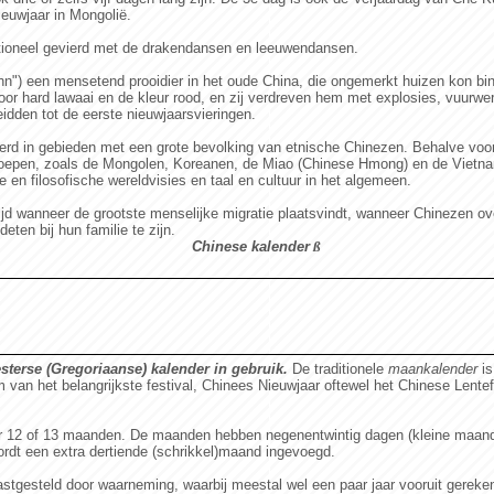
euwjaar in Mongolië.
itioneel gevierd met de drakendansen en leeuwendansen.
n") een mensetend prooidier in het oude China, die ongemerkt huizen kon bin
or hard lawaai en de kleur rood, en zij verdreven hem met explosies, vuurwer
eidden tot de eerste nieuwjaarsvieringen.
vierd in gebieden met een grote bevolking van etnische Chinezen. Behalve voor
groepen, zoals de Mongolen, Koreanen, de Miao (Chinese Hmong) en de Vietna
ze en filosofische wereldvisies en taal en cultuur in het algemeen.
ijd wanneer de grootste menselijke migratie plaatsvindt, wanneer Chinezen ov
ten bij hun familie te zijn.
Chinese kalender
ß
sterse (Gregoriaanse) kalender in gebruik.
De traditionele
maankalender
is
m van het belangrijkste festival, Chinees Nieuwjaar oftewel het Chinese Lente
ar 12 of 13 maanden. De maanden hebben negenentwintig dagen (kleine maande
ordt een extra dertiende (schrikkel)maand ingevoegd.
tgesteld door waarneming, waarbij meestal wel een paar jaar vooruit gereken