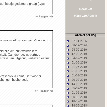
ue, beetje gedateerd graag (type
Mordekoi
Marc van Roosje
>> Reageer (0)
Archief per dag
oornis wordt 'stressorexia' genoemd.
07-01-2026
08-12-2024
24-09-2019
reid zijn om hun werkdruk te
12-09-2019
teit. Carrière, gezin, partner,
rstresst en uitgeput, verliezen eetlust
04-09-2019
01-09-2019
01-05-2019
21-03-2019
01-03-2019
tressorexia komt juist voor bij
achtingen hebben.edp
20-02-2019
14-02-2019
05-02-2019
>> Reageer (0)
01-02-2019
25-12-2018
18-12-2018
14-09-2018