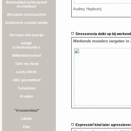
Bureaublad achtergrond
Archiefkast
Audrey Hepburn).
Recepten zoekmachine
Zandstorm
creatief atelier
Stressorexia duikt op bij werke
Verstuur één kaartje
Werkende moeders vergeten in al
Infolijn
schoolvakantie's
Millenniumschool
Take my hand
Lucky-Birds
ABC gezondheid
Tuinadvies
Kruiden
"Vrouwenblad"
Libelle
Expressief kind later agressiever
Flair