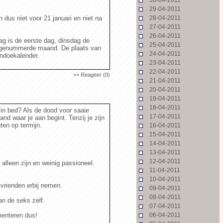
29-04-2011
us niet voor 21 januari en niet na
28-04-2011
27-04-2011
26-04-2011
 is de eerste dag, dinsdag de
25-04-2011
 ongenummerde maand. De plaats van
24-04-2011
indoekalender.
23-04-2011
22-04-2011
>> Reageer (0)
21-04-2011
20-04-2011
19-04-2011
18-04-2011
in bed? Als de dood voor saaie
17-04-2011
and waar je aan begint. Tenzij je zijn
ten op termijn.
16-04-2011
15-04-2011
14-04-2011
13-04-2011
12-04-2011
alleen zijn en weinig passioneel.
11-04-2011
10-04-2011
 vrienden erbij nemen.
09-04-2011
08-04-2011
an de seks zelf.
07-04-2011
menteren dus!
06-04-2011